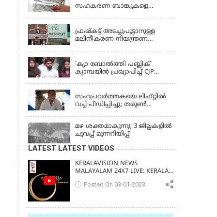
സഹകരണ ബാങ്കുകളെ
ഒഴിവാക്കി; ഇനി വാണിജ്യ
KERALA
ബാങ്കുകൾ മാത്രം
ഫ്രഷ്‌കട്ട് അടച്ചുപൂട്ടാനുള്ള
മലിനീകരണ നിയന്ത്രണ
ബോർഡ് ഉത്തരവിന്
KERALA
ഹൈക്കോടതി സ്റ്റേ
'ക്യാ ബോൽത്തി പബ്ലിക്'
ക്യാമ്പയിൻ പ്രഖ്യാപിച്ച് CJP
സ്ഥാപകൻ അഭിജീത് ദിപ്കെ;
LATEST NEWS
ജാർഖണ്ഡിലെ വിദ്യാർത്ഥി
പ്രക്ഷോഭത്തിലും മറുപടി
സഹപ്രവർത്തകയെ ലിഫ്റ്റിൽ
വച്ച് പീഡിപ്പിച്ചു; തരുൺ
തേജ്‌പാലിന് 10 വർഷം തടവ്
മഴ ശക്തമാകുന്നു; 3 ജില്ലകളിൽ
ചുവപ്പ് മുന്നറിയിപ്പ്
LATEST LATEST VIDEOS
KERALAVISION NEWS
MALAYALAM 24X7 LIVE: KERALA
UPDATES & BREAKING NEWS
Posted On 03-01-2023