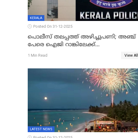
KERALA
Posted On 31-12-2025
പൊലീസ് തലപ്പത്ത് അഴിച്ചുപണി; അഞ്ച്
പേരെ ഐജി റാങ്കിലേക്ക്
ഉയർത്തി,അജിതാ ബീഗം ക്രൈംബ്രാഞ്ച്
1 Min Read
View All
ഐജി, എസ്.ശ്യാംസുന്ദർ ഇന്റലിജൻസ്
ഐജി
LATEST NEWS
Posted On 31-12-2025