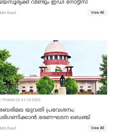
യസൂര്യക്ക് വീണ്ടും ഇഡി നോട്ടീസ്
 Min Read
View All
Posted On 31-12-2025
ശബരിമല യുവതി പ്രവേശനം;
പരിഗണിക്കാന്‍ ഭരണഘടന ബെഞ്ച്
 Min Read
View All