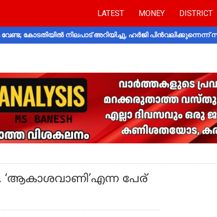
LATEST
MONEY
DISTRICT
വേണ്ട; കോടതിയിൽ നിലപാട് അറിയിച്ചു, ഹർജി പിൻവലിക്കുന്നെന്ന്
്ല’. ‘ആകാശവാണി’എന്ന പേര്