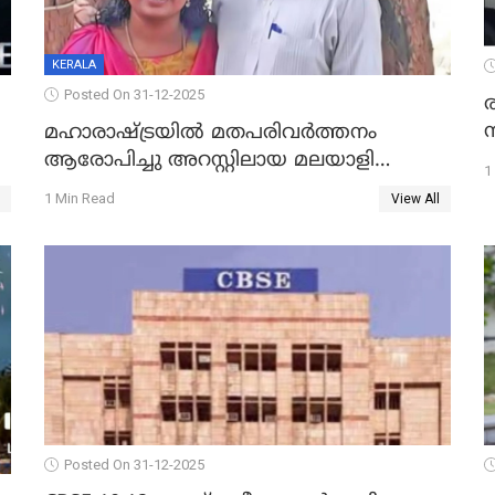
KERALA
Posted On 31-12-2025
മഹാരാഷ്ട്രയിൽ മതപരിവർത്തനം
ആരോപിച്ചു അറസ്റ്റിലായ മലയാളി
1
വൈദികനും ഭാര്യയ്ക്കും ഉൾപ്പെടെ
1 Min Read
View All
11പേർക്കും ജാമ്യം
Posted On 31-12-2025