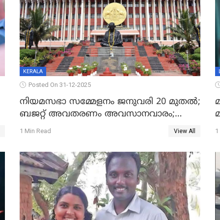
KERALA
Posted On 31-12-2025
നിയമസഭാ സമ്മേളനം ജനുവരി 20 മുതല്‍;
മ
ബജറ്റ് അവതരണം അവസാനവാരം;
മന്ത്രിസഭാ യോഗതീരുമാനങ്ങൾ
1 Min Read
1
View All