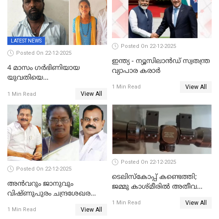
വിഡിയോ നീക്കം ചെയ്യാനും
പൊലീസ്
LATEST NEWS
Posted On 22-12-2025
Posted On 22-12-2025
ഇന്ത്യ - ന്യൂസിലാൻഡ് സ്വതന്ത്ര
4 മാസം ഗർഭിണിയായ
വ്യാപാര കരാർ
യുവതിയെ
View All
വെട്ടിക്കൊലപ്പെടുത്തി
1 Min Read
View All
1 Min Read
പിതാവും സഹോദരനും;
ദുരഭിമാനക്കൊലയിൽ
നടുങ്ങി കർണാടക
Posted On 22-12-2025
Posted On 22-12-2025
ടെലിസ്‌കോപ്പ് കണ്ടെത്തി;
അൻവറും ജാനുവും
ജമ്മു കാശ്മീരില്‍ അതീവ
വിഷ്ണുപുരം ചന്ദ്രശേഖരന്റെ
ജാഗ്രത നിര്‍ദ്ദേശം
View All
പാർട്ടിയും UDF
1 Min Read
View All
1 Min Read
അസോസിയേറ്റ് അംഗങ്ങൾ;