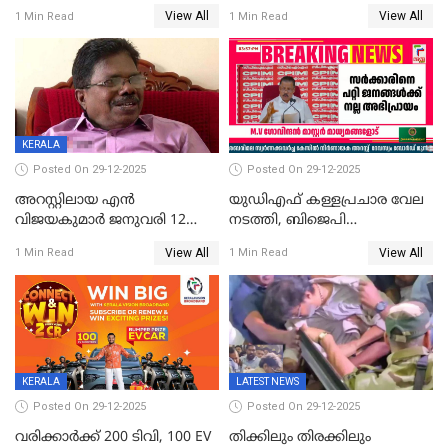
സരിതയുടെയും
എടുക്കുന്നതിനിടെ
View All
View All
1 Min Read
1 Min Read
മൊഴിയെടുത്തു
വധശ്രമക്കേസ് പ്രതി
വിലങ്ങുമായി രക്ഷപ്പെട്ടു;
വ്യാപക തെരച്ചിൽ
KERALA
Posted On 29-12-2025
Posted On 29-12-2025
അറസ്റ്റിലായ എൻ
യുഡിഎഫ് കള്ളപ്രചാര വേല
വിജയകുമാർ ജനുവരി 12
നടത്തി, ബിജെപി
വരെ റിമാൻഡിൽ;
ഹിന്ദുവർഗീയത പ്രചരിപ്പിച്ചു,
View All
View All
1 Min Read
1 Min Read
ജാമ്യാപേക്ഷ ഈ മാസം 31ന്
ശബരിമല അത്ര
പരിഗണിക്കും
തിരിച്ചടിയായില്ല,സർക്കാരിനെക്കുറ
ജനങ്ങൾക്ക് മികച്ച
അഭിപ്രായം, എല്‍ഡിഎഫ്
അധികാരം നിലനിര്‍ത്തും,
ലോക്സഭ
തെരഞ്ഞെടുപ്പിനേക്കാൾ 17
KERALA
LATEST NEWS
ലക്ഷം വോട്ട് ലഭിച്ചു
Posted On 29-12-2025
Posted On 29-12-2025
വരിക്കാർക്ക് 200 ടിവി, 100 EV
തിക്കിലും തിരക്കിലും