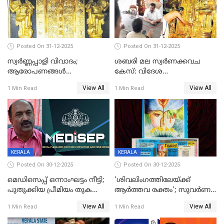
Posted On 31-12-2025
Posted On 31-12-2025
സ്വർണ്ണപ്പാളി വിവാദം;
ശബരി മല സ്വർണക്കവച
ആരോപണങ്ങൾ
കേസ്: വിദേശ
അവസാനിക്കുന്നില്ല
വ്യവസായിയുടെ ആരോപണം
View All
View All
1 Min Read
1 Min Read
നിഷേധിച്ച് ഡി മണി
KERALA
KERALA
Posted On 30-12-2025
Posted On 30-12-2025
മെഡിസെപ്പ് ഒന്നാംഘട്ടം നീട്ടി;
'ശിവലിംഗത്തിലേയ്ക്ക്
പുതുക്കിയ പ്രീമിയം തുക
ആര്‍ത്തവ രക്തം'; സുവര്‍ണ
ഈടാക്കുക ജനുവരി 31
കേരളം ലോട്ടറിയിലെ
View All
View All
1 Min Read
1 Min Read
മുതൽ
ചിത്രത്തിനെതിരെ ഹിന്ദു
ഐക്യവേദി പരാതി നൽകി