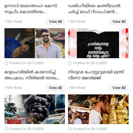
ഉന്നാവ് ബലാത്സംഗ കേസ്;
ഡൽഹിയിലെ കത്തീഡ്രൽ
സുപ്രീം കോടതിയെ
ചർച്ച് ഓഫ് റിഡംപ്ഷൻ
സമീപിക്കാനൊരുങ്ങി
സന്ദർശിച്ച് പ്രധാനമന്ത്രി
View All
View All
1 Min Read
1 Min Read
അതിജീവിത
Posted On 25-12-2025
Posted On 25-12-2025
മദ്യലഹരിയിൽ കാറോടിച്ച്
നിഗൂഢ പോസ്റ്ററുമായി മന്ത്രി
അപകടം: സീരിയൽ താരം
വീണാ ജോർജ്ജ്
സിദ്ധാർത്ഥ് പ്രഭുവിനെതിരെ
View All
View All
1 Min Read
1 Min Read
കേസെടുത്തു
Posted On 25-12-2025
Posted On 25-12-2025