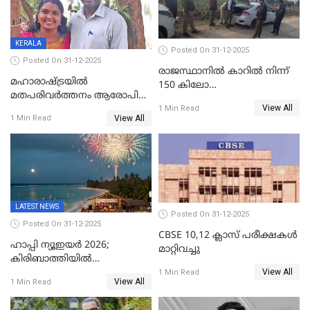
ഇന്റലിജൻസ് ഐജി
KERALA
Posted On 31-12-2025
Posted On 31-12-2025
രാജസ്ഥാനിൽ കാറിൽ നിന്ന്
മഹാരാഷ്ട്രയിൽ
150 കിലോ
മതപരിവർത്തനം ആരോപിച്ചു
സ്ഫോടകവസ്തുക്കൾ
View All
അറസ്റ്റിലായ മലയാളി
1 Min Read
പിടികൂടി
View All
1 Min Read
വൈദികനും ഭാര്യയ്ക്കും
ഉൾപ്പെടെ 11പേർക്കും ജാമ്യം
LATEST NEWS
Posted On 31-12-2025
Posted On 31-12-2025
CBSE 10,12 ക്ലാസ് പരീക്ഷകള്‍
ഹാപ്പി ന്യൂഇയർ 2026;
മാറ്റിവച്ചു
കിരിബാത്തിയിൽ
View All
പുതുവർഷമെത്തി
1 Min Read
View All
1 Min Read