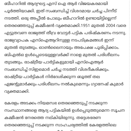
ബീഹാറിൽ ആദ്യഘട്ട എസ് ഐ ആർ വിജയകരമായി
പൂർത്തിയാക്കി. ഇത് സംബന്ധിച്ച് വിശദമായ ചർച്ച പിന്നീട്
നടത്തി. ഒരു അപ്പീൽ പോലും ബീഹാറിൽ ഉണ്ടായിട്ടില്ലെന്ന്
തെരഞ്ഞെടുപ്പ് കമ്മീഷൻ വ്യക്തമാക്കി.1951 മുതൽ 2004 വരെ
എട്ടുതവണ രാജ്യത്ത് തീവ്ര വോട്ടര്‍ പട്ടിക പരിഷ്കരണം നടന്നു.
രാജ്യവ്യാപക എസ്ഐആറിനുള്ള നടപടിക്രമങ്ങള്‍ ഇന്ന്
മുതൽ തുടങ്ങും. ഓണ്‍ലൈനായും അപേക്ഷ പൂരിപ്പിക്കാം.
ബിഎൽഒ ഉള്‍പ്പെടെയുള്ളവര്‍ക്ക് നാളെ മുതൽ പരിശീലനം
തുടങ്ങും. രാഷ്ട്രീയ പാര്‍ട്ടികളുമായി എസ്ഐആര്‍
സംബന്ധിച്ച് സിഇഒമാര്‍ ചര്‍ച്ച നടത്തി വിശദീകരിക്കും.
രാഷ്ട്രീയ പാര്‍ട്ടികള്‍ നിര്‍ദേശിക്കുന്ന ബൂത്ത് തല
ഏജന്‍റുമാര്‍ക്കും പരിശീലനം നൽകുമെന്നും ഗ്യാനേഷ് കുമാര്‍
വ്യക്തമാക്കി.
കേരളം അടക്കം നിയമസഭ തെരഞ്ഞെടുപ്പ് നടക്കുന്ന
സംസ്ഥാനങ്ങളെ ആദ്യ പട്ടികയിൽ ഉൾപ്പെടുത്തുമെന്ന സൂചന
കമ്മീഷൻ നേരത്തെ നല്കിയിരുന്നു. തദ്ദേശഭരണ
തെരഞ്ഞെടുപ്പ് നടക്കുന്ന സാഹചര്യത്തിൽ കേരളത്തിലെ