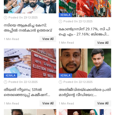
KERALA
Posted On 23-12-2025
Posted On 22-12-2025
നടിയെ ആക്രമിച്ച കേസ്;
കോൺഗ്രസിന് 29.17%, സി പി
അപ്പീൽ നൽകാൻ ഉത്തരവ്
ഐ എം - 27.16%; ബിജെപി
View All
20% കടന്നത്
1 Min Read
View All
1 Min Read
തിരുവനന്തപുരത്ത് മാത്രം,
തദ്ദേശത്തിലെ യഥാർത്ഥ
കണക്ക് പുറത്ത്
KERALA
KERALA
Posted On 22-12-2025
Posted On 22-12-2025
തീയതി നീട്ടണം; SIRൽ
അതിജീവിതയ്‌ക്കെതിരെ പ്രതി
തെരഞ്ഞെടുപ്പ് കമ്മീഷന്
മാർട്ടിന്റെ വീഡിയോ;
കത്തയച്ച് കേരളം
പ്രചരിപ്പിച്ച മൂന്നുപേർ
View All
View All
1 Min Read
1 Min Read
അറസ്റ്റിൽ; നൂറോളം
സൈറ്റുകളിൽ നിന്നും