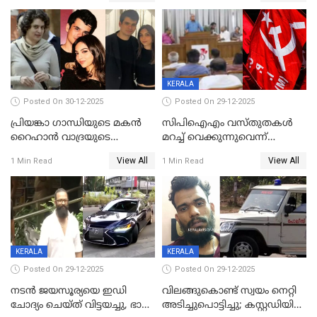
ഭക്തജനത്തിരക്ക്
KERALA
Posted On 30-12-2025
Posted On 29-12-2025
പ്രിയങ്കാ ​ഗാന്ധിയുടെ മകൻ
സിപിഐഎം വസ്തുതകൾ
റൈഹാൻ വാദ്രയുടെ
മറച്ച് വെക്കുന്നുവെന്ന്
വിവാഹനിശ്ചയം
സിപിഐ, 'പത്മകുമാറിനെ
View All
View All
1 Min Read
1 Min Read
കഴിഞ്ഞതായി റിപ്പോർട്ട്
സംരക്ഷിച്ചത്
തിരിച്ചടിച്ചു',വെള്ളാപ്പള്ളിയെ
ന്യായീകരിക്കുന്നതിലും
CPIഎക്സിക്യൂട്ടീവിൽ
വിമർശനം
KERALA
KERALA
Posted On 29-12-2025
Posted On 29-12-2025
നടൻ ജയസൂര്യയെ ഇഡി
വിലങ്ങുകൊണ്ട് സ്വയം നെറ്റി
ചോദ്യം ചെയ്ത് വിട്ടയച്ചു, ഭാര്യ
അടിച്ചുപൊട്ടിച്ചു; കസ്റ്റഡിയിൽ