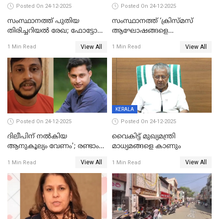
Posted On 24-12-2025
Posted On 24-12-2025
സംസ്ഥാനത്ത് പുതിയ
സംസ്ഥാനത്ത് ‘ക്രിസ്മസ്
തിരിച്ചറിയല്‍ രേഖ; ഫോട്ടോ
ആഘോഷങ്ങളെ
പതിപ്പിച്ച നേറ്റിവിറ്റി കാര്‍ഡ്
കടന്നാക്രമിയ്ക്കുന്നു; എല്ലാ
View All
View All
1 Min Read
1 Min Read
നല്‍കുമെന്ന് മുഖ്യമന്ത്രി; SIR
ആക്രമണങ്ങൾക്കും പിന്നിലും
ഹെല്‍പ് ഡസ്‌കുകള്‍
സംഘപരിവാർ’; മുഖ്യമന്ത്രി
ആരംഭിക്കാന്‍ മന്ത്രിസഭാ
യോഗ തീരുമാനം
KERALA
Posted On 24-12-2025
Posted On 24-12-2025
ദിലീപിന് നല്‍കിയ
വൈകിട്ട് മുഖ്യമന്ത്രി
ആനുകൂല്യം വേണം'; രണ്ടാം
മാധ്യമങ്ങളെ കാണും
പ്രതി മാര്‍ട്ടിന്‍
View All
View All
1 Min Read
1 Min Read
ഹൈക്കോടതിയില്‍