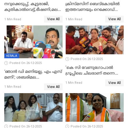
നറുക്കെടുപ്പ്, കൂട്ടരാജി,
ക്രിസ്മസിന് ബെവ്‌കോയിൽ
കുതികാൽവെട്ട്,ഭീഷണി,മലബാറിലാകട്ടെ
ഇത്തവണയും റെക്കോഡ്
ട്വിസ്റ്റോട് ട്വിസ്റ്റും; അടിമുടി
വിൽപ്പന;കഴിഞ്ഞവർഷത്തേക്ക
View All
View All
1 Min Read
1 Min Read
നാടകീയമായി പഞ്ചായത്ത്
53 കോടി രൂപയുടെ അധിക
പ്രസിഡന്‍റ് തെരഞ്ഞെടുപ്പ്
വിൽപ്പന; മലയാളി കുടിച്ചു
തീർത്തത് 333 കോടിയുടെ
മദ്യം
KERALA
Posted On 26-12-2025
Posted On 26-12-2025
'കെ സി വേണുഗോപാല്‍
‘ഞാൻ ഡി മണിയല്ല, എം എസ്
ഗ്രൂപ്പിലെ ചിലരാണ് തന്നെ
മണി’; ശബരിമല
തഴഞ്ഞത്'; ലാലി ജെയിംസ്
View All
സ്വർണക്കവർച്ചയുമായി ഒരു
1 Min Read
View All
1 Min Read
ബന്ധവും ഇല്ലെന്ന് എസ്ഐടി
ചോദ്യം ചെയ്ത ദിണ്ടിഗലിലെ
വ്യവസായി
Posted On 26-12-2025
Posted On 26-12-2025