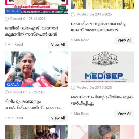
KERALA
Posted On 23-12-2025
Posted On 23-12-2025
ശബരിമല സ്വര്‍ണക്കവര്‍ച്ച
ജയിൽ ഡിഐജി വിനോദ്
കേസ് അന്വേഷിക്കാന്‍
കുമാറിന് സസ്പെൻഷൻ
തയ്യാറെന്ന് CBI
View All
2 Min Read
View All
1 Min Read
KERALA
Posted On 23-12-2025
Posted On 23-12-2025
മെഡിസെപിന്റെ പ്രീമിയം തുക
ദിലീപും മഞ്ജുവും
വർധിപ്പിച്ചു
വേർപിരിഞ്ഞതിന് കാരണം
View All
ദിലീപ് മഞ്ജുവിന് നൽകിയ ആ
1 Min Read
View All
1 Min Read
പഴയ മൊബൈലിൽ നിന്ന്
കണ്ടെത്തിയ ചാറ്റിൽ
നിന്നാണ്; എട്ടാം പ്രതിക്ക്