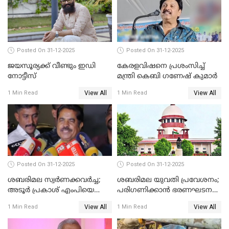
Posted On 31-12-2025
Posted On 31-12-2025
ജയസൂര്യക്ക് വീണ്ടും ഇഡി
കേരളവിഷനെ പ്രശംസിച്ച്
നോട്ടീസ്
മന്ത്രി കെബി ഗണേഷ് കുമാര്‍
View All
View All
1 Min Read
1 Min Read
Posted On 31-12-2025
Posted On 31-12-2025
ശബരിമല സ്വര്‍ണക്കവര്‍ച്ച;
ശബരിമല യുവതി പ്രവേശനം;
അടൂര്‍ പ്രകാശ് എംപിയെ
പരിഗണിക്കാന്‍ ഭരണഘടന
ചോദ്യം ചെയ്യാൻ SIT
ബെഞ്ച്
View All
View All
1 Min Read
1 Min Read