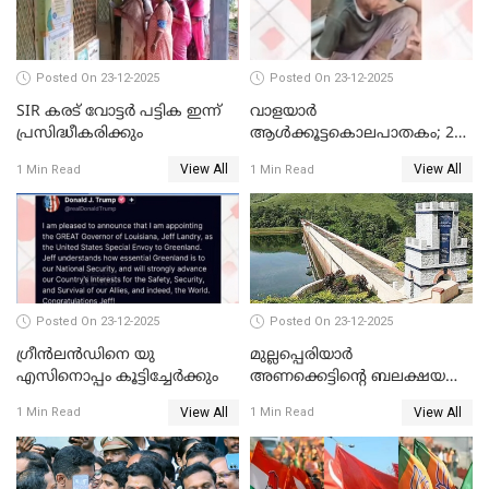
മോട്ടീവ് ഉണ്ടായിരുന്നെന്നും
അഡ്വ. ടി.ബി മിനി
Posted On 23-12-2025
Posted On 23-12-2025
SIR കരട് വോട്ടര്‍ പട്ടിക ഇന്ന്
വാളയാർ
പ്രസിദ്ധീകരിക്കും
ആൾക്കൂട്ടകൊലപാതകം; 2
പേർ കൂടി കസ്റ്റഡിയിൽ
View All
View All
1 Min Read
1 Min Read
Posted On 23-12-2025
Posted On 23-12-2025
ഗ്രീന്‍ലന്‍ഡിനെ യു
മുല്ലപ്പെരിയാര്‍
എസിനൊപ്പം കൂട്ടിച്ചേര്‍ക്കും
അണക്കെട്ടിന്റെ ബലക്ഷയ
നിര്‍ണയം; പരിശോധന ഇന്ന്
View All
View All
1 Min Read
1 Min Read
തുടങ്ങും