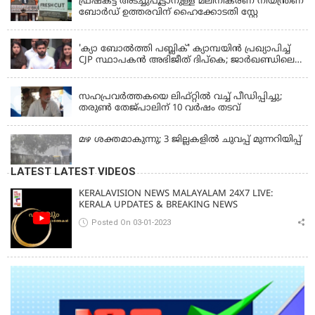
ഫ്രഷ്‌കട്ട് അടച്ചുപൂട്ടാനുള്ള മലിനീകരണ നിയന്ത്രണ
ബോർഡ് ഉത്തരവിന് ഹൈക്കോടതി സ്റ്റേ
KERALA
'ക്യാ ബോൽത്തി പബ്ലിക്' ക്യാമ്പയിൻ പ്രഖ്യാപിച്ച്
CJP സ്ഥാപകൻ അഭിജീത് ദിപ്കെ; ജാർഖണ്ഡിലെ
വിദ്യാർത്ഥി പ്രക്ഷോഭത്തിലും മറുപടി
LATEST NEWS
സഹപ്രവർത്തകയെ ലിഫ്റ്റിൽ വച്ച് പീഡിപ്പിച്ചു;
തരുൺ തേജ്‌പാലിന് 10 വർഷം തടവ്
മഴ ശക്തമാകുന്നു; 3 ജില്ലകളിൽ ചുവപ്പ് മുന്നറിയിപ്പ്
LATEST LATEST VIDEOS
KERALAVISION NEWS MALAYALAM 24X7 LIVE:
KERALA UPDATES & BREAKING NEWS
Posted On 03-01-2023