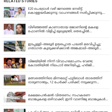
RELATED STORIES
E20 പെട്രോൾ വഴി ജനത്തെ നേരിട്ട്
കൊള്ളയടിക്കുന്നു; വാഹനങ്ങൾ നശിപ്പിക്കുന്നു,
ജീവിതങ്ങൾ നശിപ്പിക്കുന്നുവെന്നും രാഹുൽ ഗാന്ധി
KERALA
വിഴിഞ്ഞത്ത് കാണാതായ ജോണിന്റെ മകളെ
ഫോണിൽ വിളിച്ച് മുഖ്യമന്ത്രി, തെരച്ചിൽ
ഊർജിതമാക്കുമെന്ന് ഉറപ്പ് നൽകി; മന്ത്രി സിപി
KERALA
ജോൺ അഞ്ചുതെങ്ങിൽ; കടലിൽ
പോകുന്നവരെയും ഉൾപ്പെടുത്തി നാളെ ഊർജിത
ഇടപ്പള്ളി–അരൂർ ഉയരപ്പാത പദ്ധതി മരവിപ്പിച്ചു;
തെരച്ചിൽ
ഗതാഗത കുരുക്കഴിക്കാൻ അങ്കമാലി–അരൂർ
ബൈപാസ് പദ്ധതി വേഗത്തിലാക്കുമെന്ന് ഗഡ്കരി
LATEST NEWS
വിജയ്‌യിൽ നിന്ന് വിവാഹമോചനം വേണ്ട;
കോടതിയിൽ നിലപാട് അറിയിച്ചു, ഹർജി
പിൻവലിക്കുന്നെന്ന് സംഗീത
LATEST NEWS
മത്സരത്തിനിടെ മിന്നലേറ്റ് ഫുട്‌ബാൾ താരത്തിന്
ദാരുണാന്ത്യം, 12 പേർക്ക് പരിക്ക്; നടുക്കുന്ന
വീഡിയോ
KERALA
ക്ഷേമപെൻഷൻ വിതരണം: സഹകരണ
ബാങ്കുകളെ ഒഴിവാക്കി; ഇനി വാണിജ്യ ബാങ്കുകൾ
മാത്രം
KERALA