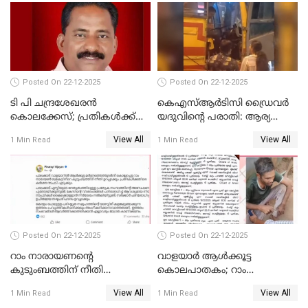
അസോസിയേറ്റ്
അംഗമാകാനില്ലെന്നും
UDFലേക്കില്ലെന്നും
വിഷ്ണുപുരം ചന്ദ്രശേഖരൻ
Posted On 22-12-2025
Posted On 22-12-2025
ടി പി ചന്ദ്രശേഖരന്‍
കെഎസ്ആർടിസി ഡ്രൈവർ
കൊലക്കേസ്; പ്രതികള്‍ക്ക്
യദുവിന്റെ പരാതി: ആര്യ
വീണ്ടും പരോള്‍
രാജേന്ദ്രനും സച്ചിൻ ദേവിനും
View All
View All
1 Min Read
1 Min Read
കോടതി നോട്ടീസ്
Posted On 22-12-2025
Posted On 22-12-2025
റാം നാരായണന്റെ
വാളയാർ ആൾക്കൂട്ട
കുടുംബത്തിന് നീതി
കൊലപാതകം; റാം
ഉറപ്പാക്കും; പിണറായി
നാരായണൻ നേരിട്ടത് ക്രൂര
View All
View All
1 Min Read
1 Min Read
വിജയന്‍
പീഡനം