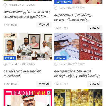
LATEST NEWS
Posted On 24-12-2025
Posted On 23-12-2025
തെരഞ്ഞെടുപ്പിലെ പരാജയം;
ക്യാമറയും ടച്ച് സ്ക്രീനും
വിലയിരുത്താന്‍ ഇന്ന് CPIM
വേണ്ട, കീപാഡ് മതി;
യോഗം
View All
സ്ത്രീകൾക്ക് സ്മാർട്ട് ഫോൺ
1 Min Read
View All
1 Min Read
വിലക്കി രാജ്യത്തെ ഒരു
പഞ്ചായത്ത്
KERALA
KERALA
Posted On 23-12-2025
Posted On 23-12-2025
ലോക്ഭവൻ കലണ്ടറിൽ
കേരളത്തിലെ SIR കരട്
സവർക്കർ
വോട്ടര്‍ പട്ടിക പ്രസിദ്ധീകരിച്ചു
View All
View All
1 Min Read
1 Min Read