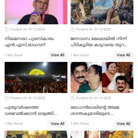
Posted On 31-12-2025
Posted On 31-12-2025
നിയമസഭാ പുരസ്‌കാരം
ജനവാസ മേഖലയിൽ നിന്ന്
എൻ.എസ്.മാധവന്
പിടികൂടിയ കടുവയെ തുറന്നു
വിട്ടു
View All
View All
1 Min Read
1 Min Read
Posted On 31-12-2025
Posted On 31-12-2025
പുതുവര്‍ഷത്തെ
മോഹന്‍ലാലിന്റെ അമ്മ
വരവേല്‍ക്കാന്‍ ഒരുങ്ങി
ശാന്തകുമാരിയുടെ
ലോകം
സംസ്‌കാരം ഇന്ന്
View All
View All
1 Min Read
1 Min Read