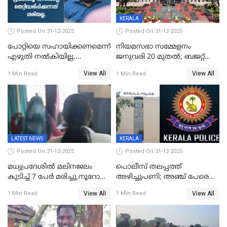
KERALA
Posted On 31-12-2025
Posted On 31-12-2025
പോറ്റിയെ സഹായിക്കണമെന്ന്
നിയമസഭാ സമ്മേളനം
എഴുതി നൽകിയില്ല,
ജനുവരി 20 മുതല്‍; ബജറ്റ്
ജനങ്ങളെ
അവതരണം അവസാനവാരം;
View All
View All
1 Min Read
1 Min Read
തെറ്റിദ്ധരിപ്പിക്കരുത്,
മന്ത്രിസഭാ
സാങ്കൽപ്പിക കഥകൾ
യോഗതീരുമാനങ്ങൾ
പ്രചരിപ്പിക്കുന്നുവെന്നും
കടകംപള്ളി സുരേന്ദ്രൻ
LATEST NEWS
KERALA
Posted On 31-12-2025
Posted On 31-12-2025
മധ്യപ്രദേശിൽ മലിനജലം
പൊലീസ് തലപ്പത്ത്
കുടിച്ച് 7 പേർ മരിച്ചു,നൂറോളം
അഴിച്ചുപണി; അഞ്ച് പേരെ
പേർ ഗുരുതരാവസ്ഥയിൽ
ഐജി റാങ്കിലേക്ക്
View All
View All
1 Min Read
1 Min Read
ഉയർത്തി,അജിതാ ബീഗം
ക്രൈംബ്രാഞ്ച് ഐജി,
എസ്.ശ്യാംസുന്ദർ