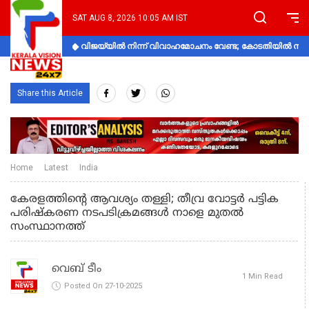
SAT AUG 8, 2026 10:05 AM IST
വിജയ്‌യിൽ നിന്ന് വിവാഹമോചനം വേണ്ട; കോടതിയിൽ നിലപാ
Share this Article
Home
Latest
India
കേരളത്തിന്റെ ആവശ്യം തള്ളി; തീവ്ര വോട്ടർ പട്ടിക
പരിഷ്കരണ നടപടിക്രമങ്ങൾ നാളെ മുതൽ
സംസ്ഥാനത്ത്
വെബ് ടീം
1 Min Read
Posted On 27-10-2025