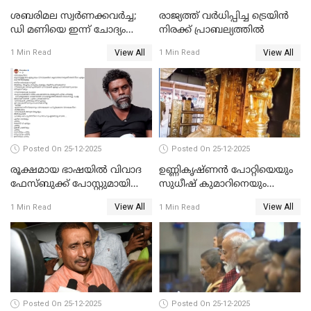
ശബരിമല സ്വര്‍ണക്കവര്‍ച്ച;
രാജ്യത്ത് വര്‍ധിപ്പിച്ച ട്രെയിന്‍
ഡി മണിയെ ഇന്ന് ചോദ്യം
നിരക്ക് പ്രാബല്യത്തില്‍
ചെയ്യും
View All
View All
1 Min Read
1 Min Read
Posted On 25-12-2025
Posted On 25-12-2025
രൂക്ഷമായ ഭാഷയിൽ വിവാദ
ഉണ്ണികൃഷ്ണന്‍ പോറ്റിയെയും
ഫേസ്ബുക്ക് പോസ്റ്റുമായി
സുധീഷ് കുമാറിനെയും
നടൻ വിനായകൻ
വീണ്ടും ചോദ്യം ചെയ്ത് SIT
View All
View All
1 Min Read
1 Min Read
Posted On 25-12-2025
Posted On 25-12-2025