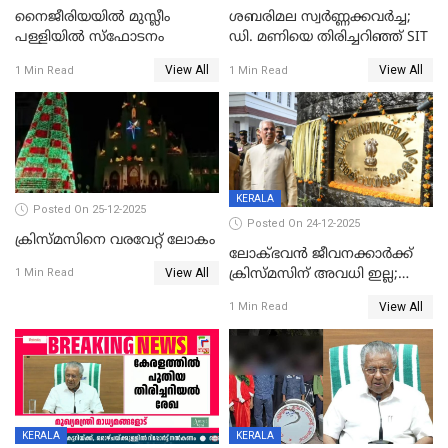
നൈജീരിയയിൽ മുസ്ലീം
ശബരിമല സ്വര്‍ണ്ണക്കവര്‍ച്ച;
പള്ളിയില്‍ സ്‌ഫോടനം
ഡി. മണിയെ തിരിച്ചറിഞ്ഞ് SIT
View All
View All
1 Min Read
1 Min Read
KERALA
Posted On 25-12-2025
Posted On 24-12-2025
ക്രിസ്മസിനെ വരവേറ്റ് ലോകം
ലോക്ഭവൻ ജീവനക്കാർക്ക്
View All
ക്രിസ്മസിന് അവധി ഇല്ല;
1 Min Read
ഹാജരാവാൻ ഉത്തരവ്
View All
1 Min Read
KERALA
KERALA