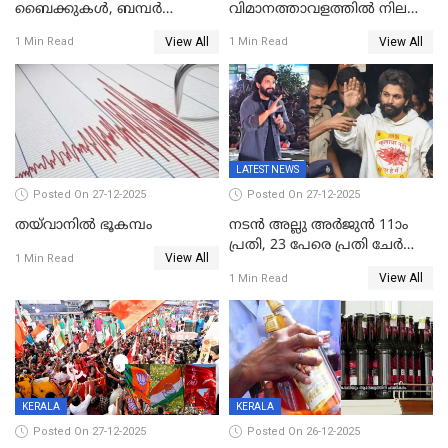
ബൈക്കുകൾ, ബമ്പർ
വിമാനത്താവളത്തില്‍ നിലത്ത്
സമ്മാനമായി EV കാർ
വീണ് വിജയ്
View All
View All
1 Min Read
1 Min Read
ഉൾപ്പെടെ 2 കോടി രൂപയുടെ
സമ്മാനങ്ങളുമായി
കേരളവിഷൻ ബ്രോഡ്ബാൻഡ്
കണക്ട്&വിൻ
LATEST NEWS
Posted On 27-12-2025
Posted On 27-12-2025
തയ്‌വാനിൽ ഭൂകമ്പം
നടൻ അല്ലു അർജുൻ 11ാം
പ്രതി, 23 പേരെ പ്രതി ചേർത്ത്
View All
1 Min Read
കുറ്റപത്രം സമർപ്പിച്ചു
View All
1 Min Read
KERALA
KERALA
Posted On 27-12-2025
Posted On 26-12-2025