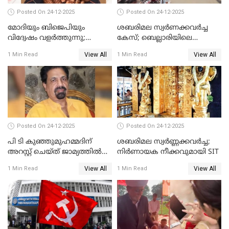
Posted On 24-12-2025
Posted On 24-12-2025
മോദിയും ബിജെപിയും
ശബരിമല സ്വര്‍ണക്കവര്‍ച്ച
വിദ്വേഷം വളർത്തുന്നു;
കേസ്; ബെല്ലാരിയിലെ
പ്രതിഷേധവിമായി
ജ്വല്ലറിയില്‍ പരിശോധന
View All
View All
1 Min Read
1 Min Read
കോൺഗ്രസ്
Posted On 24-12-2025
Posted On 24-12-2025
പി ടി കുഞ്ഞുമുഹമ്മദിന്
ശബരിമല സ്വര്‍ണ്ണക്കവര്‍ച്ച;
അറസ്റ്റ് ചെയ്ത് ജാമ്യത്തില്‍
നിർണായക നീക്കവുമായി SIT
വിട്ടു
View All
View All
1 Min Read
1 Min Read