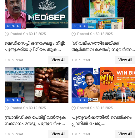
KERALA
KERALA
Posted On 30-12-2025
Posted On 30-12-2025
മെഡിസെപ്പ് ഒന്നാംഘട്ടം നീട്ടി;
'ശിവലിംഗത്തിലേയ്ക്ക്
പുതുക്കിയ പ്രീമിയം തുക
ആര്‍ത്തവ രക്തം'; സുവര്‍ണ
ഈടാക്കുക ജനുവരി 31
കേരളം ലോട്ടറിയിലെ
View All
View All
1 Min Read
1 Min Read
മുതൽ
ചിത്രത്തിനെതിരെ ഹിന്ദു
ഐക്യവേദി പരാതി നൽകി
KERALA
KERALA
Posted On 30-12-2025
Posted On 30-12-2025
ബ്രാൻഡിക്ക് പേരിട്ട് വൻതുക
പുതുവർഷത്തിൽ വെൽക്കം
സമ്മാനം നേടൂ; പുതുവർഷ
പ്ലാനിൽ ചേരൂ,
ഓഫറുമായി ബെവ്‌കോ
350എംപിപിഎസ് വേഗതയിൽ
View All
View All
1 Min Read
1 Min Read
ഇന്റർനെറ്റും ഒപ്പം കീയുടെ