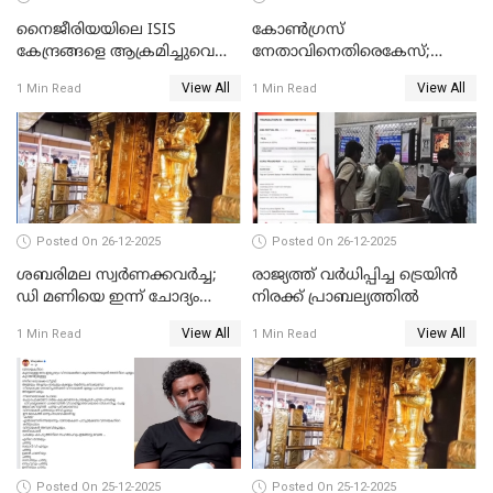
നൈജീരിയയിലെ ISIS
കോണ്‍ഗ്രസ്
കേന്ദ്രങ്ങളെ ആക്രമിച്ചുവെന്ന്
നേതാവിനെതിരെകേസ്;
ട്രംപ്
മുഖ്യമന്ത്രിയും ഉണ്ണികൃഷ്ണന്‍
View All
View All
1 Min Read
1 Min Read
പോറ്റിയും ഒപ്പമുള്ള AI ചിത്രം
പങ്കുവെച്ചു
Posted On 26-12-2025
Posted On 26-12-2025
ശബരിമല സ്വര്‍ണക്കവര്‍ച്ച;
രാജ്യത്ത് വര്‍ധിപ്പിച്ച ട്രെയിന്‍
ഡി മണിയെ ഇന്ന് ചോദ്യം
നിരക്ക് പ്രാബല്യത്തില്‍
ചെയ്യും
View All
View All
1 Min Read
1 Min Read
Posted On 25-12-2025
Posted On 25-12-2025