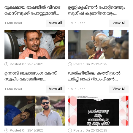
രൂക്ഷമായ ഭാഷയിൽ വിവാദ
ഉണ്ണികൃഷ്ണന്‍ പോറ്റിയെയും
ഫേസ്ബുക്ക് പോസ്റ്റുമായി
സുധീഷ് കുമാറിനെയും
നടൻ വിനായകൻ
വീണ്ടും ചോദ്യം ചെയ്ത് SIT
View All
View All
1 Min Read
1 Min Read
Posted On 25-12-2025
Posted On 25-12-2025
ഉന്നാവ് ബലാത്സംഗ കേസ്;
ഡൽഹിയിലെ കത്തീഡ്രൽ
സുപ്രീം കോടതിയെ
ചർച്ച് ഓഫ് റിഡംപ്ഷൻ
സമീപിക്കാനൊരുങ്ങി
സന്ദർശിച്ച് പ്രധാനമന്ത്രി
View All
View All
1 Min Read
1 Min Read
അതിജീവിത
Posted On 25-12-2025
Posted On 25-12-2025