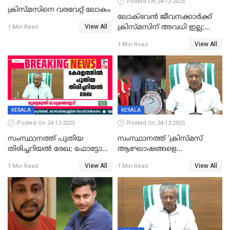
Posted On 24-12-2025
ക്രിസ്മസിനെ വരവേറ്റ് ലോകം
ലോക്ഭവൻ ജീവനക്കാർക്ക്
View All
ക്രിസ്മസിന് അവധി ഇല്ല;
1 Min Read
ഹാജരാവാൻ ഉത്തരവ്
View All
1 Min Read
KERALA
KERALA
Posted On 24-12-2025
Posted On 24-12-2025
സംസ്ഥാനത്ത് പുതിയ
സംസ്ഥാനത്ത് ‘ക്രിസ്മസ്
തിരിച്ചറിയല്‍ രേഖ; ഫോട്ടോ
ആഘോഷങ്ങളെ
പതിപ്പിച്ച നേറ്റിവിറ്റി കാര്‍ഡ്
കടന്നാക്രമിയ്ക്കുന്നു; എല്ലാ
View All
View All
1 Min Read
1 Min Read
നല്‍കുമെന്ന് മുഖ്യമന്ത്രി; SIR
ആക്രമണങ്ങൾക്കും പിന്നിലും
ഹെല്‍പ് ഡസ്‌കുകള്‍
സംഘപരിവാർ’; മുഖ്യമന്ത്രി
ആരംഭിക്കാന്‍ മന്ത്രിസഭാ
യോഗ തീരുമാനം