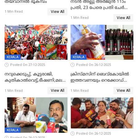
തയ്‌വാനിൽ ഭൂകമ്പം
നടൻ അല്ലു അർജുൻ 11ാം
പ്രതി, 23 പേരെ പ്രതി ചേർത്ത്
View All
1 Min Read
കുറ്റപത്രം സമർപ്പിച്ചു
View All
1 Min Read
KERALA
KERALA
Posted On 27-12-2025
Posted On 26-12-2025
നറുക്കെടുപ്പ്, കൂട്ടരാജി,
ക്രിസ്മസിന് ബെവ്‌കോയിൽ
കുതികാൽവെട്ട്,ഭീഷണി,മലബാറിലാകട്ടെ
ഇത്തവണയും റെക്കോഡ്
ട്വിസ്റ്റോട് ട്വിസ്റ്റും; അടിമുടി
വിൽപ്പന;കഴിഞ്ഞവർഷത്തേക്ക
View All
View All
1 Min Read
1 Min Read
നാടകീയമായി പഞ്ചായത്ത്
53 കോടി രൂപയുടെ അധിക
പ്രസിഡന്‍റ് തെരഞ്ഞെടുപ്പ്
വിൽപ്പന; മലയാളി കുടിച്ചു
തീർത്തത് 333 കോടിയുടെ
മദ്യം
KERALA
Posted On 26-12-2025
Posted On 26-12-2025