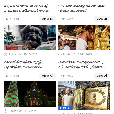
മദ്യലഹരിയിൽ കാറോടിച്ച്
നിഗൂഢ പോസ്റ്ററുമായി മന്ത്രി
അപകടം: സീരിയൽ താരം
വീണാ ജോർജ്ജ്
സിദ്ധാർത്ഥ് പ്രഭുവിനെതിരെ
View All
View All
1 Min Read
1 Min Read
കേസെടുത്തു
Posted On 25-12-2025
Posted On 25-12-2025
നൈജീരിയയിൽ മുസ്ലീം
ശബരിമല സ്വര്‍ണ്ണക്കവര്‍ച്ച;
പള്ളിയില്‍ സ്‌ഫോടനം
ഡി. മണിയെ തിരിച്ചറിഞ്ഞ് SIT
View All
View All
1 Min Read
1 Min Read
KERALA
Posted On 25-12-2025