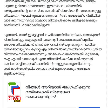
പ്രവർത്തിക്കുന്ന കെ. ജയകുമാർ സർക്കാരിൽ നിന്ന് ശമ്പളം
പറ്റുന്ന ഉദ്യോഗസ്ഥനാണ്. ഈ സാഹചര്യത്തിൽ
അദ്ദേഹത്തിന്റെ ദേവസ്വം ബോർഡ് പ്രസിഡന്റ് സ്ഥാനത്തുള്ള
നിയമനം നിയമവിരുദ്ധമാണെന്നാണ് ബി. അശോക് ഹർജിയിൽ
വാദിക്കുന്നത്. വിവരാവകാശ നിയമപ്രകാരം ലഭിച്ച രേഖകളും
ഇതിനായി ഹാജരാക്കിയിട്ടുണ്ട്.
എന്നാൽ, താൻ ഇരട്ടപ്പദവി വഹിക്കുന്നില്ലെന്ന് കെ. ജയകുമാർ
പ്രതികരിച്ചു. ഐ.എം.ജി ഡയറക്ടർ സ്ഥാനത്തേക്ക് പുതിയ
ഒരാളെ നിയമിച്ചാൽ താൻ ആ പദവി ഒഴിയുമെന്നും നിലവിൽ
തിരഞ്ഞെടുപ്പ് പെരുമാറ്റച്ചട്ടം നിലനിൽക്കുന്നതിനാലാണ് പുതിയ
നിയമനം നടക്കാത്തതെന്നും അദ്ദേഹം വ്യക്തമാക്കി. കൂടാതെ,
ഐ.എം.ജി ഡയറക്ടർ എന്ന നിലയിൽ തനിക്ക് ലഭിക്കുന്നത്
കൺസോളിഡേറ്റഡ് ഫണ്ടിൽ നിന്നുള്ള ശമ്പളമല്ലെന്നും
സർക്കാർ നേരിട്ടല്ല ശമ്പളം നൽകുന്നതെന്നും അദ്ദേഹം
കൂട്ടിച്ചേർത്തു.
നിങ്ങൾ അറിയാൻ ആഗ്രഹിക്കുന്ന
വാർത്തകൾ നിങ്ങളുടെ
കൈക്കുമ്പിളിൽ