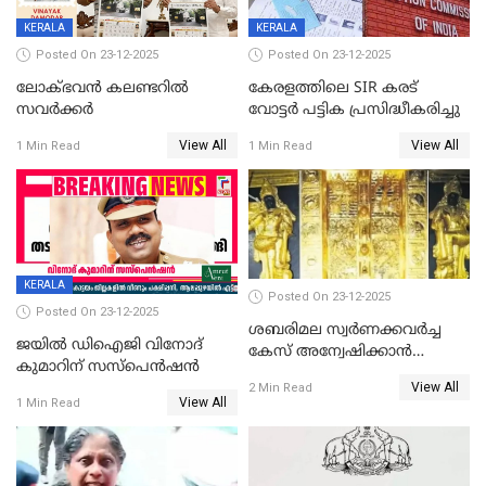
KERALA
KERALA
Posted On 23-12-2025
Posted On 23-12-2025
ലോക്ഭവൻ കലണ്ടറിൽ
കേരളത്തിലെ SIR കരട്
സവർക്കർ
വോട്ടര്‍ പട്ടിക പ്രസിദ്ധീകരിച്ചു
View All
View All
1 Min Read
1 Min Read
KERALA
Posted On 23-12-2025
Posted On 23-12-2025
ശബരിമല സ്വര്‍ണക്കവര്‍ച്ച
ജയിൽ ഡിഐജി വിനോദ്
കേസ് അന്വേഷിക്കാന്‍
കുമാറിന് സസ്പെൻഷൻ
തയ്യാറെന്ന് CBI
View All
2 Min Read
View All
1 Min Read