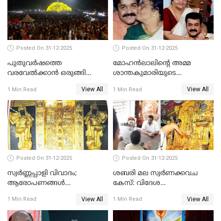
Posted On 31-12-2025
Posted On 31-12-2025
പുതുവര്‍ഷത്തെ
മോഹന്‍ലാലിന്റെ അമ്മ
വരവേല്‍ക്കാന്‍ ഒരുങ്ങി
ശാന്തകുമാരിയുടെ
ലോകം
സംസ്‌കാരം ഇന്ന്
View All
View All
1 Min Read
1 Min Read
Posted On 31-12-2025
Posted On 31-12-2025
സ്വർണ്ണപ്പാളി വിവാദം;
ശബരി മല സ്വർണക്കവച
ആരോപണങ്ങൾ
കേസ്: വിദേശ
അവസാനിക്കുന്നില്ല
വ്യവസായിയുടെ ആരോപണം
View All
View All
1 Min Read
1 Min Read
നിഷേധിച്ച് ഡി മണി