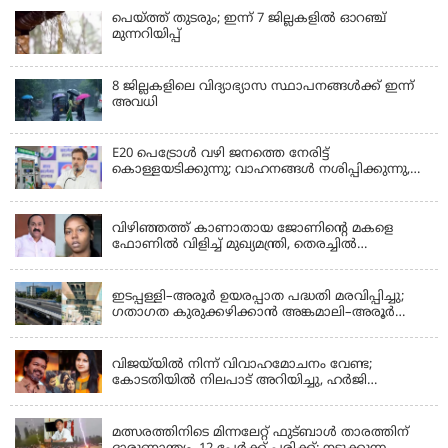
പെയ്ത്ത് തുടരും; ഇന്ന് 7 ജില്ലകളില്‍ ഓറഞ്ച്
മുന്നറിയിപ്പ്
8 ജില്ലകളിലെ വിദ്യാഭ്യാസ സ്ഥാപനങ്ങള്‍ക്ക് ഇന്ന്
അവധി
E20 പെട്രോൾ വഴി ജനത്തെ നേരിട്ട്
കൊള്ളയടിക്കുന്നു; വാഹനങ്ങൾ നശിപ്പിക്കുന്നു,
ജീവിതങ്ങൾ നശിപ്പിക്കുന്നുവെന്നും രാഹുൽ ഗാന്ധി
KERALA
വിഴിഞ്ഞത്ത് കാണാതായ ജോണിന്റെ മകളെ
ഫോണിൽ വിളിച്ച് മുഖ്യമന്ത്രി, തെരച്ചിൽ
ഊർജിതമാക്കുമെന്ന് ഉറപ്പ് നൽകി; മന്ത്രി സിപി
KERALA
ജോൺ അഞ്ചുതെങ്ങിൽ; കടലിൽ
പോകുന്നവരെയും ഉൾപ്പെടുത്തി നാളെ ഊർജിത
ഇടപ്പള്ളി–അരൂർ ഉയരപ്പാത പദ്ധതി മരവിപ്പിച്ചു;
തെരച്ചിൽ
ഗതാഗത കുരുക്കഴിക്കാൻ അങ്കമാലി–അരൂർ
ബൈപാസ് പദ്ധതി വേഗത്തിലാക്കുമെന്ന് ഗഡ്കരി
LATEST NEWS
വിജയ്‌യിൽ നിന്ന് വിവാഹമോചനം വേണ്ട;
കോടതിയിൽ നിലപാട് അറിയിച്ചു, ഹർജി
പിൻവലിക്കുന്നെന്ന് സംഗീത
LATEST NEWS
മത്സരത്തിനിടെ മിന്നലേറ്റ് ഫുട്‌ബാൾ താരത്തിന്