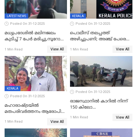
LATEST NEWS
KERALA
Posted On 31-12-2025
Posted On 31-12-2025
മധ്യപ്രദേശിൽ മലിനജലം
പൊലീസ് തലപ്പത്ത്
കുടിച്ച് 7 പേർ മരിച്ചു,നൂറോളം
അഴിച്ചുപണി; അഞ്ച് പേരെ
പേർ ഗുരുതരാവസ്ഥയിൽ
ഐജി റാങ്കിലേക്ക്
View All
View All
1 Min Read
1 Min Read
ഉയർത്തി,അജിതാ ബീഗം
ക്രൈംബ്രാഞ്ച് ഐജി,
എസ്.ശ്യാംസുന്ദർ
ഇന്റലിജൻസ് ഐജി
KERALA
Posted On 31-12-2025
Posted On 31-12-2025
രാജസ്ഥാനിൽ കാറിൽ നിന്ന്
മഹാരാഷ്ട്രയിൽ
150 കിലോ
മതപരിവർത്തനം ആരോപിച്ചു
സ്ഫോടകവസ്തുക്കൾ
View All
അറസ്റ്റിലായ മലയാളി
1 Min Read
പിടികൂടി
View All
1 Min Read
വൈദികനും ഭാര്യയ്ക്കും
ഉൾപ്പെടെ 11പേർക്കും ജാമ്യം