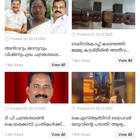
നടുങ്ങി കർണാടക
Posted On 22-12-2025
Posted On 22-12-2025
ടെലിസ്‌കോപ്പ് കണ്ടെത്തി;
അൻവറും ജാനുവും
ജമ്മു കാശ്മീരില്‍ അതീവ
വിഷ്ണുപുരം ചന്ദ്രശേഖരന്റെ
ജാഗ്രത നിര്‍ദ്ദേശം
View All
പാർട്ടിയും UDF
1 Min Read
View All
1 Min Read
അസോസിയേറ്റ് അംഗങ്ങൾ;
അസോസിയേറ്റ്
അംഗമാകാനില്ലെന്നും
UDFലേക്കില്ലെന്നും
വിഷ്ണുപുരം ചന്ദ്രശേഖരൻ
Posted On 22-12-2025
Posted On 22-12-2025
ടി പി ചന്ദ്രശേഖരന്‍
കെഎസ്ആർടിസി ഡ്രൈവർ
കൊലക്കേസ്; പ്രതികള്‍ക്ക്
യദുവിന്റെ പരാതി: ആര്യ
വീണ്ടും പരോള്‍
രാജേന്ദ്രനും സച്ചിൻ ദേവിനും
View All
View All
1 Min Read
1 Min Read
കോടതി നോട്ടീസ്