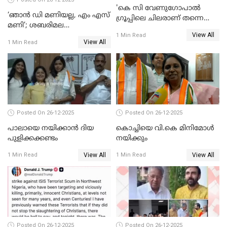
'കെ സി വേണുഗോപാല്‍
‘ഞാൻ ഡി മണിയല്ല, എം എസ്
ഗ്രൂപ്പിലെ ചിലരാണ് തന്നെ
മണി’; ശബരിമല
തഴഞ്ഞത്'; ലാലി ജെയിംസ്
View All
സ്വർണക്കവർച്ചയുമായി ഒരു
1 Min Read
View All
1 Min Read
ബന്ധവും ഇല്ലെന്ന് എസ്ഐടി
ചോദ്യം ചെയ്ത ദിണ്ടിഗലിലെ
വ്യവസായി
Posted On 26-12-2025
Posted On 26-12-2025
പാലായെ നയിക്കാന്‍ ദിയ
കൊച്ചിയെ വി.കെ മിനിമോള്‍
പുളിക്കക്കണ്ടം
നയിക്കും
View All
View All
1 Min Read
1 Min Read
Posted On 26-12-2025
Posted On 26-12-2025