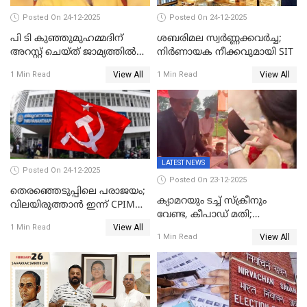
Posted On 24-12-2025
Posted On 24-12-2025
പി ടി കുഞ്ഞുമുഹമ്മദിന്
ശബരിമല സ്വര്‍ണ്ണക്കവര്‍ച്ച;
അറസ്റ്റ് ചെയ്ത് ജാമ്യത്തില്‍
നിർണായക നീക്കവുമായി SIT
വിട്ടു
View All
View All
1 Min Read
1 Min Read
LATEST NEWS
Posted On 24-12-2025
Posted On 23-12-2025
തെരഞ്ഞെടുപ്പിലെ പരാജയം;
ക്യാമറയും ടച്ച് സ്ക്രീനും
വിലയിരുത്താന്‍ ഇന്ന് CPIM
വേണ്ട, കീപാഡ് മതി;
യോഗം
View All
സ്ത്രീകൾക്ക് സ്മാർട്ട് ഫോൺ
1 Min Read
View All
1 Min Read
വിലക്കി രാജ്യത്തെ ഒരു
പഞ്ചായത്ത്