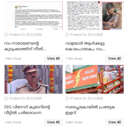
Posted On 22-12-2025
Posted On 22-12-2025
റാം നാരായണന്റെ
വാളയാർ ആൾക്കൂട്ട
കുടുംബത്തിന് നീതി
കൊലപാതകം; റാം
ഉറപ്പാക്കും; പിണറായി
നാരായണൻ നേരിട്ടത് ക്രൂര
View All
View All
1 Min Read
1 Min Read
വിജയന്‍
പീഡനം
Posted On 22-12-2025
Posted On 22-12-2025
DIG വിനോദ് കുമാറിന്റെ
സപ്ലൈകോയിൽ പ്രത്യേക
വീട്ടില്‍ പരിശോധന
ഇളവ്
View All
View All
1 Min Read
3 Min Read