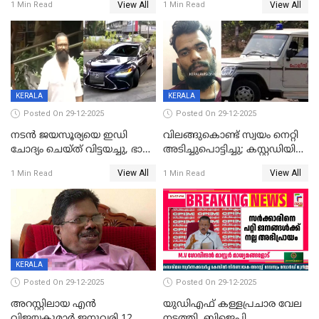
View All
View All
1 Min Read
1 Min Read
കഴിഞ്ഞതായി റിപ്പോർട്ട്
സംരക്ഷിച്ചത്
തിരിച്ചടിച്ചു',വെള്ളാപ്പള്ളിയെ
ന്യായീകരിക്കുന്നതിലും
CPIഎക്സിക്യൂട്ടീവിൽ
വിമർശനം
KERALA
KERALA
Posted On 29-12-2025
Posted On 29-12-2025
നടൻ ജയസൂര്യയെ ഇഡി
വിലങ്ങുകൊണ്ട് സ്വയം നെറ്റി
ചോദ്യം ചെയ്ത് വിട്ടയച്ചു, ഭാര്യ
അടിച്ചുപൊട്ടിച്ചു; കസ്റ്റഡിയിൽ
സരിതയുടെയും
എടുക്കുന്നതിനിടെ
View All
View All
1 Min Read
1 Min Read
മൊഴിയെടുത്തു
വധശ്രമക്കേസ് പ്രതി
വിലങ്ങുമായി രക്ഷപ്പെട്ടു;
വ്യാപക തെരച്ചിൽ
KERALA
Posted On 29-12-2025
Posted On 29-12-2025
അറസ്റ്റിലായ എൻ
യുഡിഎഫ് കള്ളപ്രചാര വേല
വിജയകുമാർ ജനുവരി 12
നടത്തി, ബിജെപി