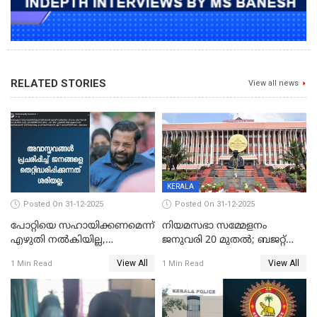
RELATED STORIES
View all news
KERALA
Posted On 31-12-2025
Posted On 31-12-2025
പോറ്റിയെ സഹായിക്കണമെന്ന്
നിയമസഭാ സമ്മേളനം
എഴുതി നൽകിയില്ല,
ജനുവരി 20 മുതല്‍; ബജറ്റ്
ജനങ്ങളെ
അവതരണം അവസാനവാരം;
View All
View All
1 Min Read
1 Min Read
തെറ്റിദ്ധരിപ്പിക്കരുത്,
മന്ത്രിസഭാ
സാങ്കൽപ്പിക കഥകൾ
യോഗതീരുമാനങ്ങൾ
പ്രചരിപ്പിക്കുന്നുവെന്നും
കടകംപള്ളി സുരേന്ദ്രൻ