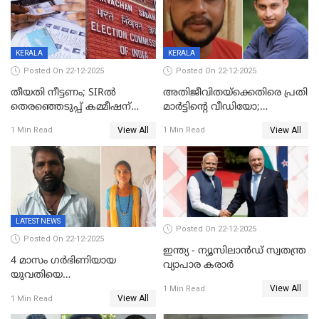
KERALA
KERALA
Posted On 22-12-2025
Posted On 22-12-2025
തീയതി നീട്ടണം; SIRൽ
അതിജീവിതയ്‌ക്കെതിരെ പ്രതി
തെരഞ്ഞെടുപ്പ് കമ്മീഷന്
മാർട്ടിന്റെ വീഡിയോ;
കത്തയച്ച് കേരളം
പ്രചരിപ്പിച്ച മൂന്നുപേർ
View All
View All
1 Min Read
1 Min Read
അറസ്റ്റിൽ; നൂറോളം
സൈറ്റുകളിൽ നിന്നും
വിഡിയോ നീക്കം ചെയ്യാനും
പൊലീസ്
LATEST NEWS
Posted On 22-12-2025
Posted On 22-12-2025
ഇന്ത്യ - ന്യൂസിലാൻഡ് സ്വതന്ത്ര
4 മാസം ഗർഭിണിയായ
വ്യാപാര കരാർ
യുവതിയെ
View All
വെട്ടിക്കൊലപ്പെടുത്തി
1 Min Read
View All
1 Min Read
പിതാവും സഹോദരനും;
ദുരഭിമാനക്കൊലയിൽ