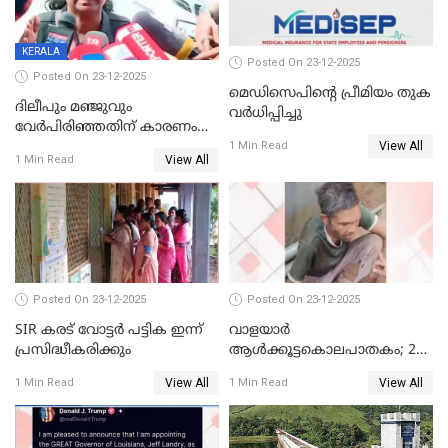
KERALA
Posted On 23-12-2025
Posted On 23-12-2025
മെഡിസെപിന്റെ പ്രീമിയം തുക
ദിലീപും മഞ്ജുവും
വർധിപ്പിച്ചു
വേർപിരിഞ്ഞതിന് കാരണം
View All
ദിലീപ് മഞ്ജുവിന് നൽകിയ ആ
1 Min Read
View All
1 Min Read
പഴയ മൊബൈലിൽ നിന്ന്
കണ്ടെത്തിയ ചാറ്റിൽ
നിന്നാണ്; എട്ടാം പ്രതിക്ക്
മോട്ടീവ് ഉണ്ടായിരുന്നെന്നും
അഡ്വ. ടി.ബി മിനി
Posted On 23-12-2025
Posted On 23-12-2025
SIR കരട് വോട്ടര്‍ പട്ടിക ഇന്ന്
വാളയാർ
പ്രസിദ്ധീകരിക്കും
ആൾക്കൂട്ടകൊലപാതകം; 2
പേർ കൂടി കസ്റ്റഡിയിൽ
View All
View All
1 Min Read
1 Min Read