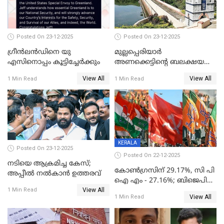
Posted On 23-12-2025
Posted On 23-12-2025
ഗ്രീന്‍ലന്‍ഡിനെ യു
മുല്ലപ്പെരിയാര്‍
എസിനൊപ്പം കൂട്ടിച്ചേര്‍ക്കും
അണക്കെട്ടിന്റെ ബലക്ഷയ
നിര്‍ണയം; പരിശോധന ഇന്ന്
View All
View All
1 Min Read
1 Min Read
തുടങ്ങും
KERALA
Posted On 23-12-2025
Posted On 22-12-2025
നടിയെ ആക്രമിച്ച കേസ്;
കോൺഗ്രസിന് 29.17%, സി പി
അപ്പീൽ നൽകാൻ ഉത്തരവ്
ഐ എം - 27.16%; ബിജെപി
View All
20% കടന്നത്
1 Min Read
View All
1 Min Read
തിരുവനന്തപുരത്ത് മാത്രം,
തദ്ദേശത്തിലെ യഥാർത്ഥ
കണക്ക് പുറത്ത്