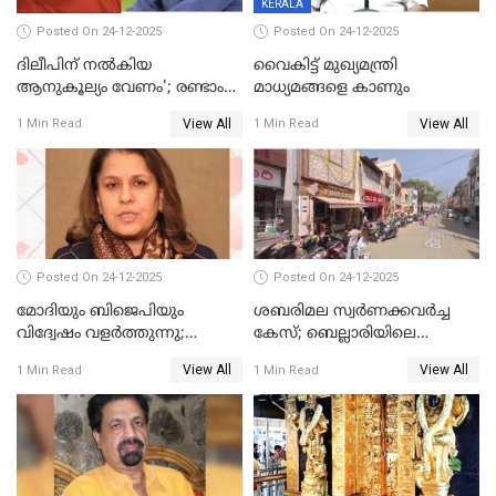
KERALA
Posted On 24-12-2025
Posted On 24-12-2025
ദിലീപിന് നല്‍കിയ
വൈകിട്ട് മുഖ്യമന്ത്രി
ആനുകൂല്യം വേണം'; രണ്ടാം
മാധ്യമങ്ങളെ കാണും
പ്രതി മാര്‍ട്ടിന്‍
View All
View All
1 Min Read
1 Min Read
ഹൈക്കോടതിയില്‍
Posted On 24-12-2025
Posted On 24-12-2025
മോദിയും ബിജെപിയും
ശബരിമല സ്വര്‍ണക്കവര്‍ച്ച
വിദ്വേഷം വളർത്തുന്നു;
കേസ്; ബെല്ലാരിയിലെ
പ്രതിഷേധവിമായി
ജ്വല്ലറിയില്‍ പരിശോധന
View All
View All
1 Min Read
1 Min Read
കോൺഗ്രസ്