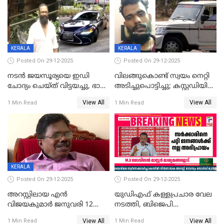
ന്യായീകരിക്കുന്നതിലും
CPIഎക്സിക്യൂട്ടീവിൽ
വിമർശനം
KERALA
KERALA
Posted On 29-12-2025
Posted On 29-12-2025
നടൻ ജയസൂര്യയെ ഇഡി
വിലങ്ങുകൊണ്ട് സ്വയം നെറ്റി
ചോദ്യം ചെയ്ത് വിട്ടയച്ചു, ഭാര്യ
അടിച്ചുപൊട്ടിച്ചു; കസ്റ്റഡിയിൽ
സരിതയുടെയും
എടുക്കുന്നതിനിടെ
View All
View All
1 Min Read
1 Min Read
മൊഴിയെടുത്തു
വധശ്രമക്കേസ് പ്രതി
വിലങ്ങുമായി രക്ഷപ്പെട്ടു;
വ്യാപക തെരച്ചിൽ
KERALA
Posted On 29-12-2025
Posted On 29-12-2025
അറസ്റ്റിലായ എൻ
യുഡിഎഫ് കള്ളപ്രചാര വേല
വിജയകുമാർ ജനുവരി 12
നടത്തി, ബിജെപി
വരെ റിമാൻഡിൽ;
ഹിന്ദുവർഗീയത പ്രചരിപ്പിച്ചു,
View All
View All
1 Min Read
1 Min Read