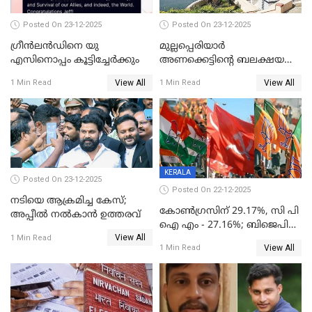
Posted On 23-12-2025
Posted On 23-12-2025
ഗ്രീന്‍ലന്‍ഡിനെ യു
മുല്ലപ്പെരിയാര്‍
എസിനൊപ്പം കൂട്ടിച്ചേര്‍ക്കും
അണക്കെട്ടിന്റെ ബലക്ഷയ
നിര്‍ണയം; പരിശോധന ഇന്ന്
View All
View All
1 Min Read
1 Min Read
തുടങ്ങും
KERALA
Posted On 23-12-2025
Posted On 22-12-2025
നടിയെ ആക്രമിച്ച കേസ്;
കോൺഗ്രസിന് 29.17%, സി പി
അപ്പീൽ നൽകാൻ ഉത്തരവ്
ഐ എം - 27.16%; ബിജെപി
View All
20% കടന്നത്
1 Min Read
View All
1 Min Read
തിരുവനന്തപുരത്ത് മാത്രം,
തദ്ദേശത്തിലെ യഥാർത്ഥ
കണക്ക് പുറത്ത്