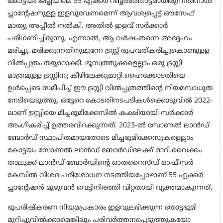
കോട്ടയം ജില്ലയിലെ 55 ഏക്കര്‍ റബ്ബര്‍ത്തോട്ടമായിരുന്നതിനാല്‍
പ്ലാന്റേഷനുള്ള ഇളവുവേണമെന്ന് ആവശ്യപ്പെട്ട് ഔസേഫ്
മാത്യു അപ്പീല്‍ നല്‍കി. അതില്‍ ഇളവ് സര്‍ക്കാര്‍
പരിഗണിച്ചിരുന്നു. എന്നാല്‍, ആ വര്‍ഷംതന്നെ അദ്ദേഹം
മരിച്ചു. മരിക്കുന്നതിനുമുന്നേ ട്രസ്റ്റ് രൂപവത്കരിച്ചുകൊണ്ടുള്ള
വില്‍പ്പത്രം തയ്യാറാക്കി. ഭൂസ്വത്തുക്കളെല്ലാം ഒരു ട്രസ്റ്റി
മാത്രമുള്ള ട്രസ്റ്റിനു കീഴിലേക്കുമാറ്റി.ഹൈക്കോടതിയെ
ഉള്‍പ്പെടെ സമീപിച്ച് ഈ ട്രസ്റ്റി വില്‍പ്പത്രത്തിന്റെ നിയമസാധുത
നേടിയെടുത്തു. ഒട്ടേറെ കോടതിനടപടികള്‍ക്കൊടുവില്‍ 2022-
ലാണ് ട്രസ്റ്റിയെ മിച്ചഭൂമിക്കേസില്‍ കക്ഷിയായി സര്‍ക്കാര്‍
അംഗീകരിച്ച് ഉത്തരവിറക്കുന്നത്. 2023-ല്‍ സോണല്‍ ലാന്‍ഡ്
ബോര്‍ഡ് സ്ഥാപിതമായതോടെ മിച്ചഭൂമിക്കേസുകളെല്ലാം
കോട്ടയം സോണല്‍ ലാന്‍ഡ് ബോര്‍ഡിലേക്ക് മാറി.വൈക്കം
താലൂക്ക് ലാന്‍ഡ് ബോര്‍ഡിന്റെ ഓതറൈസ്ഡ് ഓഫീസര്‍
കേസില്‍ വിശദ പരിശോധന നടത്തിയപ്പോഴാണ് 55 ഏക്കര്‍
പ്ലാന്റേഷന്‍ മുഴുവന്‍ വെട്ടിനിരത്തി വിറ്റതായി വ്യക്തമാകുന്നത്.
ഭൂപരിഷ്‌കരണ നിയമപ്രകാരം ഇളവുലഭിക്കുന്ന തോട്ടഭൂമി
മുറിച്ചുവില്‍ക്കാമെങ്കിലും പരിവര്‍ത്തനപ്പെടുത്തുകയോ