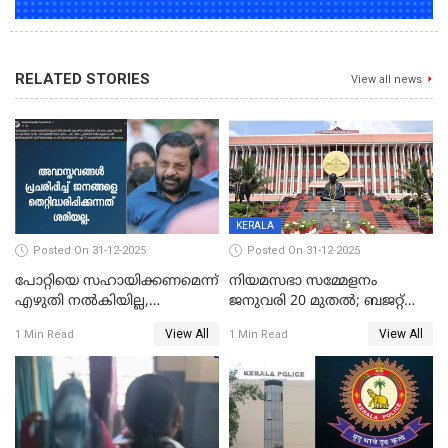
RELATED STORIES
View all news
KERALA
Posted On 31-12-2025
Posted On 31-12-2025
പോറ്റിയെ സഹായിക്കണമെന്ന്
നിയമസഭാ സമ്മേളനം
എഴുതി നൽകിയില്ല,
ജനുവരി 20 മുതല്‍; ബജറ്റ്
ജനങ്ങളെ
അവതരണം അവസാനവാരം;
View All
View All
1 Min Read
1 Min Read
തെറ്റിദ്ധരിപ്പിക്കരുത്,
മന്ത്രിസഭാ
സാങ്കൽപ്പിക കഥകൾ
യോഗതീരുമാനങ്ങൾ
പ്രചരിപ്പിക്കുന്നുവെന്നും
കടകംപള്ളി സുരേന്ദ്രൻ