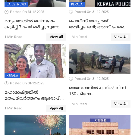
LATEST NEWS
KERALA
Posted On 31-12-2025
Posted On 31-12-2025
മധ്യപ്രദേശിൽ മലിനജലം
പൊലീസ് തലപ്പത്ത്
കുടിച്ച് 7 പേർ മരിച്ചു,നൂറോളം
അഴിച്ചുപണി; അഞ്ച് പേരെ
പേർ ഗുരുതരാവസ്ഥയിൽ
ഐജി റാങ്കിലേക്ക്
View All
View All
1 Min Read
1 Min Read
ഉയർത്തി,അജിതാ ബീഗം
ക്രൈംബ്രാഞ്ച് ഐജി,
എസ്.ശ്യാംസുന്ദർ
ഇന്റലിജൻസ് ഐജി
KERALA
Posted On 31-12-2025
Posted On 31-12-2025
രാജസ്ഥാനിൽ കാറിൽ നിന്ന്
മഹാരാഷ്ട്രയിൽ
150 കിലോ
മതപരിവർത്തനം ആരോപിച്ചു
സ്ഫോടകവസ്തുക്കൾ
View All
അറസ്റ്റിലായ മലയാളി
1 Min Read
പിടികൂടി
View All
1 Min Read
വൈദികനും ഭാര്യയ്ക്കും
ഉൾപ്പെടെ 11പേർക്കും ജാമ്യം