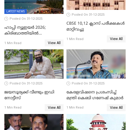
LATEST NEWS
Posted On 31-12-2025
Posted On 31-12-2025
CBSE 10,12 ക്ലാസ് പരീക്ഷകള്‍
ഹാപ്പി ന്യൂഇയർ 2026;
മാറ്റിവച്ചു
കിരിബാത്തിയിൽ
View All
പുതുവർഷമെത്തി
1 Min Read
View All
1 Min Read
Posted On 31-12-2025
Posted On 31-12-2025
ജയസൂര്യക്ക് വീണ്ടും ഇഡി
കേരളവിഷനെ പ്രശംസിച്ച്
നോട്ടീസ്
മന്ത്രി കെബി ഗണേഷ് കുമാര്‍
View All
View All
1 Min Read
1 Min Read