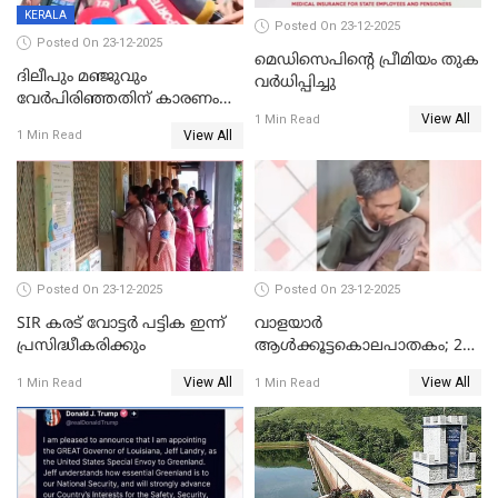
KERALA
Posted On 23-12-2025
Posted On 23-12-2025
മെഡിസെപിന്റെ പ്രീമിയം തുക
ദിലീപും മഞ്ജുവും
വർധിപ്പിച്ചു
വേർപിരിഞ്ഞതിന് കാരണം
View All
ദിലീപ് മഞ്ജുവിന് നൽകിയ ആ
1 Min Read
View All
1 Min Read
പഴയ മൊബൈലിൽ നിന്ന്
കണ്ടെത്തിയ ചാറ്റിൽ
നിന്നാണ്; എട്ടാം പ്രതിക്ക്
മോട്ടീവ് ഉണ്ടായിരുന്നെന്നും
അഡ്വ. ടി.ബി മിനി
Posted On 23-12-2025
Posted On 23-12-2025
SIR കരട് വോട്ടര്‍ പട്ടിക ഇന്ന്
വാളയാർ
പ്രസിദ്ധീകരിക്കും
ആൾക്കൂട്ടകൊലപാതകം; 2
പേർ കൂടി കസ്റ്റഡിയിൽ
View All
View All
1 Min Read
1 Min Read