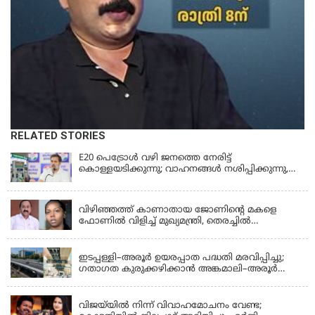
RELATED STORIES
E20 പെട്രോൾ വഴി ജനത്തെ നേരിട്ട്
കൊള്ളയടിക്കുന്നു; വാഹനങ്ങൾ നശിപ്പിക്കുന്നു,
ജീവിതങ്ങൾ നശിപ്പിക്കുന്നുവെന്നും രാഹുൽ ഗാന്ധി
KERALA
വിഴിഞ്ഞത്ത് കാണാതായ ജോണിന്റെ മകളെ
ഫോണിൽ വിളിച്ച് മുഖ്യമന്ത്രി, തെരച്ചിൽ
ഊർജിതമാക്കുമെന്ന് ഉറപ്പ് നൽകി; മന്ത്രി സിപി
KERALA
ജോൺ അഞ്ചുതെങ്ങിൽ; കടലിൽ
പോകുന്നവരെയും ഉൾപ്പെടുത്തി നാളെ ഊർജിത
ഇടപ്പള്ളി–അരൂർ ഉയരപ്പാത പദ്ധതി മരവിപ്പിച്ചു;
തെരച്ചിൽ
ഗതാഗത കുരുക്കഴിക്കാൻ അങ്കമാലി–അരൂർ
ബൈപാസ് പദ്ധതി വേഗത്തിലാക്കുമെന്ന് ഗഡ്കരി
LATEST NEWS
വിജയ്‌യിൽ നിന്ന് വിവാഹമോചനം വേണ്ട;