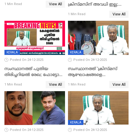
View All
ക്രിസ്മസിന് അവധി ഇല്ല;
1 Min Read
ഹാജരാവാൻ ഉത്തരവ്
View All
1 Min Read
KERALA
KERALA
Posted On 24-12-2025
Posted On 24-12-2025
സംസ്ഥാനത്ത് പുതിയ
സംസ്ഥാനത്ത് ‘ക്രിസ്മസ്
തിരിച്ചറിയല്‍ രേഖ; ഫോട്ടോ
ആഘോഷങ്ങളെ
പതിപ്പിച്ച നേറ്റിവിറ്റി കാര്‍ഡ്
കടന്നാക്രമിയ്ക്കുന്നു; എല്ലാ
View All
View All
1 Min Read
1 Min Read
നല്‍കുമെന്ന് മുഖ്യമന്ത്രി; SIR
ആക്രമണങ്ങൾക്കും പിന്നിലും
ഹെല്‍പ് ഡസ്‌കുകള്‍
സംഘപരിവാർ’; മുഖ്യമന്ത്രി
ആരംഭിക്കാന്‍ മന്ത്രിസഭാ
യോഗ തീരുമാനം
KERALA
Posted On 24-12-2025
Posted On 24-12-2025