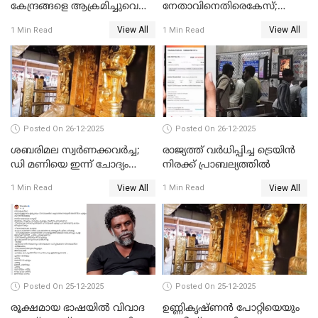
കേന്ദ്രങ്ങളെ ആക്രമിച്ചുവെന്ന്
നേതാവിനെതിരെകേസ്;
ട്രംപ്
മുഖ്യമന്ത്രിയും ഉണ്ണികൃഷ്ണന്‍
View All
View All
1 Min Read
1 Min Read
പോറ്റിയും ഒപ്പമുള്ള AI ചിത്രം
പങ്കുവെച്ചു
Posted On 26-12-2025
Posted On 26-12-2025
ശബരിമല സ്വര്‍ണക്കവര്‍ച്ച;
രാജ്യത്ത് വര്‍ധിപ്പിച്ച ട്രെയിന്‍
ഡി മണിയെ ഇന്ന് ചോദ്യം
നിരക്ക് പ്രാബല്യത്തില്‍
ചെയ്യും
View All
View All
1 Min Read
1 Min Read
Posted On 25-12-2025
Posted On 25-12-2025
രൂക്ഷമായ ഭാഷയിൽ വിവാദ
ഉണ്ണികൃഷ്ണന്‍ പോറ്റിയെയും