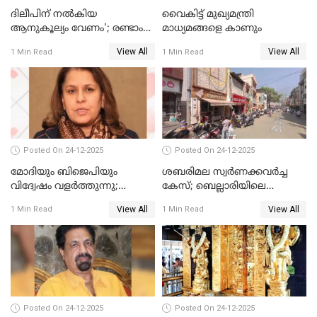
ദിലീപിന് നല്‍കിയ
വൈകിട്ട് മുഖ്യമന്ത്രി
ആനുകൂല്യം വേണം'; രണ്ടാം
മാധ്യമങ്ങളെ കാണും
പ്രതി മാര്‍ട്ടിന്‍
View All
View All
1 Min Read
1 Min Read
ഹൈക്കോടതിയില്‍
Posted On 24-12-2025
Posted On 24-12-2025
മോദിയും ബിജെപിയും
ശബരിമല സ്വര്‍ണക്കവര്‍ച്ച
വിദ്വേഷം വളർത്തുന്നു;
കേസ്; ബെല്ലാരിയിലെ
പ്രതിഷേധവിമായി
ജ്വല്ലറിയില്‍ പരിശോധന
View All
View All
1 Min Read
1 Min Read
കോൺഗ്രസ്
Posted On 24-12-2025
Posted On 24-12-2025