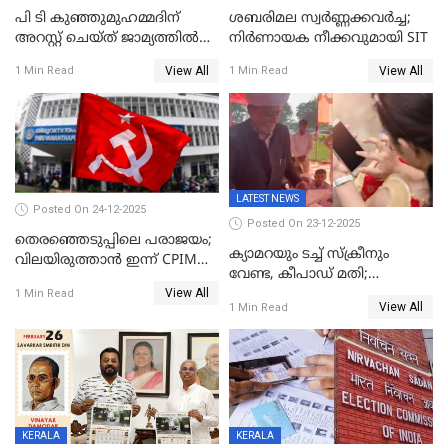
പി ടി കുഞ്ഞുമുഹമ്മദിന്
ശബരിമല സ്വര്‍ണ്ണക്കവര്‍ച്ച;
അറസ്റ്റ് ചെയ്ത് ജാമ്യത്തില്‍
നിർണായക നീക്കവുമായി SIT
വിട്ടു
View All
View All
1 Min Read
1 Min Read
LATEST NEWS
Posted On 24-12-2025
Posted On 23-12-2025
തെരഞ്ഞെടുപ്പിലെ പരാജയം;
ക്യാമറയും ടച്ച് സ്ക്രീനും
വിലയിരുത്താന്‍ ഇന്ന് CPIM
വേണ്ട, കീപാഡ് മതി;
യോഗം
View All
സ്ത്രീകൾക്ക് സ്മാർട്ട് ഫോൺ
1 Min Read
View All
1 Min Read
വിലക്കി രാജ്യത്തെ ഒരു
പഞ്ചായത്ത്
KERALA
KERALA