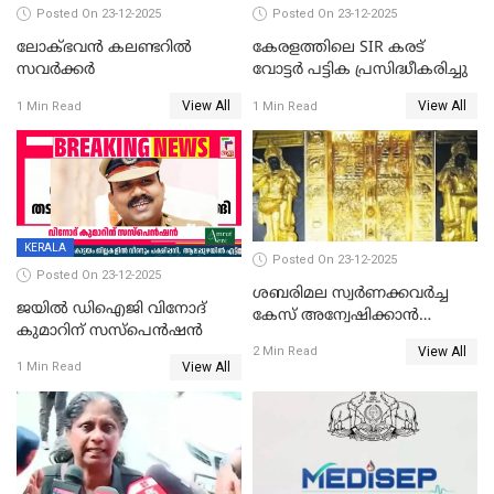
Posted On 23-12-2025
Posted On 23-12-2025
ലോക്ഭവൻ കലണ്ടറിൽ
കേരളത്തിലെ SIR കരട്
സവർക്കർ
വോട്ടര്‍ പട്ടിക പ്രസിദ്ധീകരിച്ചു
View All
View All
1 Min Read
1 Min Read
KERALA
Posted On 23-12-2025
Posted On 23-12-2025
ശബരിമല സ്വര്‍ണക്കവര്‍ച്ച
ജയിൽ ഡിഐജി വിനോദ്
കേസ് അന്വേഷിക്കാന്‍
കുമാറിന് സസ്പെൻഷൻ
തയ്യാറെന്ന് CBI
View All
2 Min Read
View All
1 Min Read