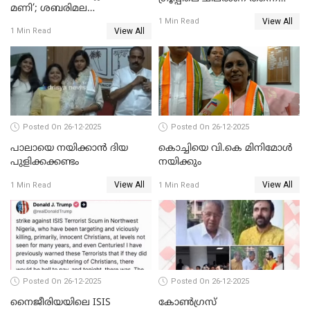
മണി’; ശബരിമല
തഴഞ്ഞത്'; ലാലി ജെയിംസ്
View All
സ്വർണക്കവർച്ചയുമായി ഒരു
1 Min Read
View All
1 Min Read
ബന്ധവും ഇല്ലെന്ന് എസ്ഐടി
ചോദ്യം ചെയ്ത ദിണ്ടിഗലിലെ
വ്യവസായി
Posted On 26-12-2025
Posted On 26-12-2025
പാലായെ നയിക്കാന്‍ ദിയ
കൊച്ചിയെ വി.കെ മിനിമോള്‍
പുളിക്കക്കണ്ടം
നയിക്കും
View All
View All
1 Min Read
1 Min Read
Posted On 26-12-2025
Posted On 26-12-2025
നൈജീരിയയിലെ ISIS
കോണ്‍ഗ്രസ്