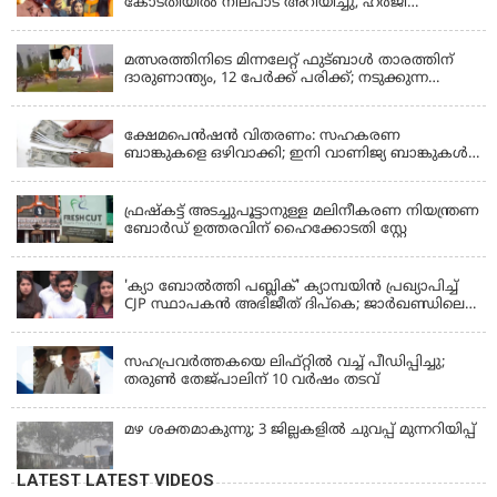
കോടതിയിൽ നിലപാട് അറിയിച്ചു, ഹർജി
പിൻവലിക്കുന്നെന്ന് സംഗീത
LATEST NEWS
മത്സരത്തിനിടെ മിന്നലേറ്റ് ഫുട്‌ബാൾ താരത്തിന്
ദാരുണാന്ത്യം, 12 പേർക്ക് പരിക്ക്; നടുക്കുന്ന
വീഡിയോ
KERALA
ക്ഷേമപെൻഷൻ വിതരണം: സഹകരണ
ബാങ്കുകളെ ഒഴിവാക്കി; ഇനി വാണിജ്യ ബാങ്കുകൾ
മാത്രം
KERALA
ഫ്രഷ്‌കട്ട് അടച്ചുപൂട്ടാനുള്ള മലിനീകരണ നിയന്ത്രണ
ബോർഡ് ഉത്തരവിന് ഹൈക്കോടതി സ്റ്റേ
KERALA
'ക്യാ ബോൽത്തി പബ്ലിക്' ക്യാമ്പയിൻ പ്രഖ്യാപിച്ച്
CJP സ്ഥാപകൻ അഭിജീത് ദിപ്കെ; ജാർഖണ്ഡിലെ
വിദ്യാർത്ഥി പ്രക്ഷോഭത്തിലും മറുപടി
LATEST NEWS
സഹപ്രവർത്തകയെ ലിഫ്റ്റിൽ വച്ച് പീഡിപ്പിച്ചു;
തരുൺ തേജ്‌പാലിന് 10 വർഷം തടവ്
മഴ ശക്തമാകുന്നു; 3 ജില്ലകളിൽ ചുവപ്പ് മുന്നറിയിപ്പ്
LATEST LATEST VIDEOS