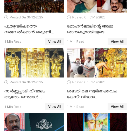
Posted On 31-12-2025
Posted On 31-12-2025
പുതുവര്‍ഷത്തെ
മോഹന്‍ലാലിന്റെ അമ്മ
വരവേല്‍ക്കാന്‍ ഒരുങ്ങി
ശാന്തകുമാരിയുടെ
ലോകം
സംസ്‌കാരം ഇന്ന്
View All
View All
1 Min Read
1 Min Read
Posted On 31-12-2025
Posted On 31-12-2025
സ്വർണ്ണപ്പാളി വിവാദം;
ശബരി മല സ്വർണക്കവച
ആരോപണങ്ങൾ
കേസ്: വിദേശ
അവസാനിക്കുന്നില്ല
വ്യവസായിയുടെ ആരോപണം
View All
View All
1 Min Read
1 Min Read
നിഷേധിച്ച് ഡി മണി