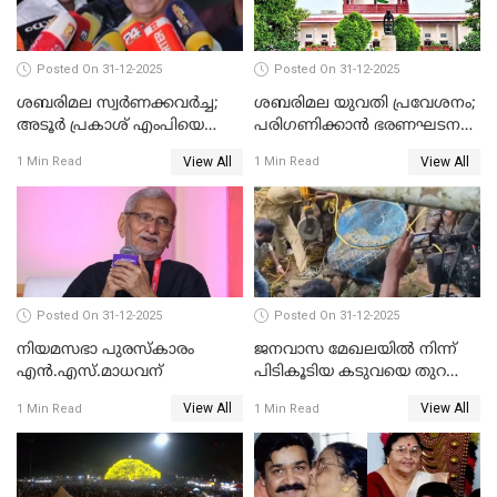
Posted On 31-12-2025
Posted On 31-12-2025
ശബരിമല സ്വര്‍ണക്കവര്‍ച്ച;
ശബരിമല യുവതി പ്രവേശനം;
അടൂര്‍ പ്രകാശ് എംപിയെ
പരിഗണിക്കാന്‍ ഭരണഘടന
ചോദ്യം ചെയ്യാൻ SIT
ബെഞ്ച്
View All
View All
1 Min Read
1 Min Read
Posted On 31-12-2025
Posted On 31-12-2025
നിയമസഭാ പുരസ്‌കാരം
ജനവാസ മേഖലയിൽ നിന്ന്
എൻ.എസ്.മാധവന്
പിടികൂടിയ കടുവയെ തുറന്നു
വിട്ടു
View All
View All
1 Min Read
1 Min Read