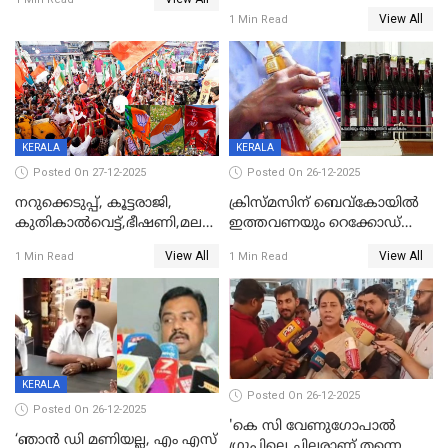
കുറ്റപത്രം സമർപ്പിച്ചു
View All
1 Min Read
KERALA
KERALA
Posted On 27-12-2025
Posted On 26-12-2025
നറുക്കെടുപ്പ്, കൂട്ടരാജി,
ക്രിസ്മസിന് ബെവ്‌കോയിൽ
കുതികാൽവെട്ട്,ഭീഷണി,മലബാറിലാകട്ടെ
ഇത്തവണയും റെക്കോഡ്
ട്വിസ്റ്റോട് ട്വിസ്റ്റും; അടിമുടി
വിൽപ്പന;കഴിഞ്ഞവർഷത്തേക്ക
View All
View All
1 Min Read
1 Min Read
നാടകീയമായി പഞ്ചായത്ത്
53 കോടി രൂപയുടെ അധിക
പ്രസിഡന്‍റ് തെരഞ്ഞെടുപ്പ്
വിൽപ്പന; മലയാളി കുടിച്ചു
തീർത്തത് 333 കോടിയുടെ
മദ്യം
KERALA
Posted On 26-12-2025
Posted On 26-12-2025
'കെ സി വേണുഗോപാല്‍
‘ഞാൻ ഡി മണിയല്ല, എം എസ്
ഗ്രൂപ്പിലെ ചിലരാണ് തന്നെ