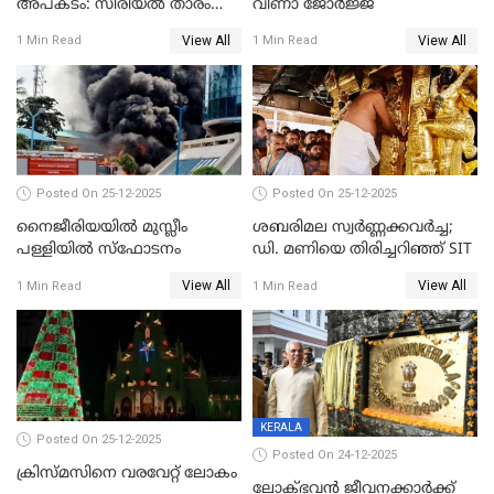
അപകടം: സീരിയൽ താരം
വീണാ ജോർജ്ജ്
സിദ്ധാർത്ഥ് പ്രഭുവിനെതിരെ
View All
View All
1 Min Read
1 Min Read
കേസെടുത്തു
Posted On 25-12-2025
Posted On 25-12-2025
നൈജീരിയയിൽ മുസ്ലീം
ശബരിമല സ്വര്‍ണ്ണക്കവര്‍ച്ച;
പള്ളിയില്‍ സ്‌ഫോടനം
ഡി. മണിയെ തിരിച്ചറിഞ്ഞ് SIT
View All
View All
1 Min Read
1 Min Read
KERALA
Posted On 25-12-2025
Posted On 24-12-2025
ക്രിസ്മസിനെ വരവേറ്റ് ലോകം
ലോക്ഭവൻ ജീവനക്കാർക്ക്