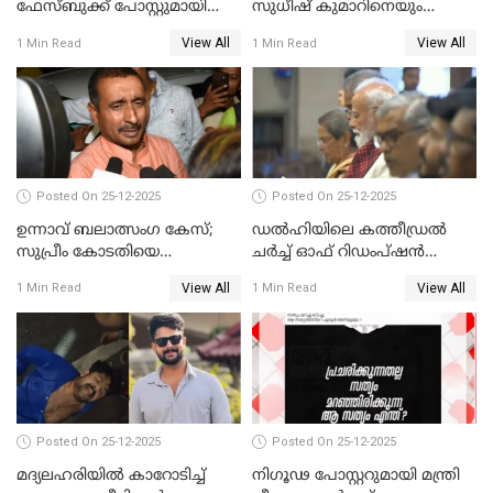
ഫേസ്ബുക്ക് പോസ്റ്റുമായി
സുധീഷ് കുമാറിനെയും
നടൻ വിനായകൻ
വീണ്ടും ചോദ്യം ചെയ്ത് SIT
View All
View All
1 Min Read
1 Min Read
Posted On 25-12-2025
Posted On 25-12-2025
ഉന്നാവ് ബലാത്സംഗ കേസ്;
ഡൽഹിയിലെ കത്തീഡ്രൽ
സുപ്രീം കോടതിയെ
ചർച്ച് ഓഫ് റിഡംപ്ഷൻ
സമീപിക്കാനൊരുങ്ങി
സന്ദർശിച്ച് പ്രധാനമന്ത്രി
View All
View All
1 Min Read
1 Min Read
അതിജീവിത
Posted On 25-12-2025
Posted On 25-12-2025
മദ്യലഹരിയിൽ കാറോടിച്ച്
നിഗൂഢ പോസ്റ്ററുമായി മന്ത്രി