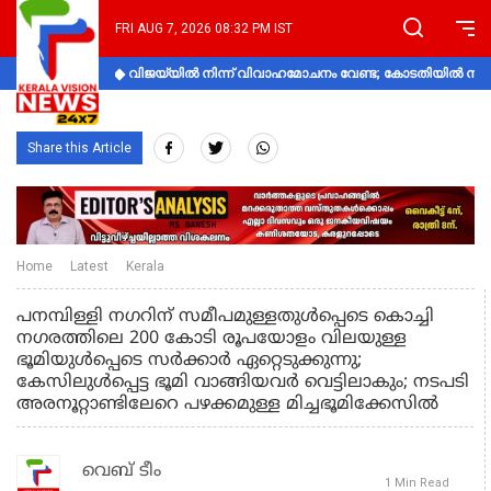
FRI AUG 7, 2026 08:32 PM IST
വിജയ്‌യിൽ നിന്ന് വിവാഹമോചനം വേണ്ട; കോടതിയിൽ നിലപാ
Share this Article
Home
Latest
Kerala
പനമ്പിള്ളി നഗറിന് സമീപമുള്ളതുൾപ്പെടെ കൊച്ചി
നഗരത്തിലെ 200 കോടി രൂപയോളം വിലയുള്ള
ഭൂമിയുള്‍പ്പെടെ സര്‍ക്കാര്‍ ഏറ്റെടുക്കുന്നു;
കേസിലുൾപ്പെട്ട ഭൂമി വാങ്ങിയവർ വെട്ടിലാകും; നടപടി
അരനൂറ്റാണ്ടിലേറെ പഴക്കമുള്ള മിച്ചഭൂമിക്കേസില്‍
വെബ് ടീം
1 Min Read