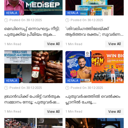
KERALA
KERALA
Posted On 30-12-2025
Posted On 30-12-2025
മെഡിസെപ്പ് ഒന്നാംഘട്ടം നീട്ടി;
'ശിവലിംഗത്തിലേയ്ക്ക്
പുതുക്കിയ പ്രീമിയം തുക
ആര്‍ത്തവ രക്തം'; സുവര്‍ണ
ഈടാക്കുക ജനുവരി 31
കേരളം ലോട്ടറിയിലെ
View All
View All
1 Min Read
1 Min Read
മുതൽ
ചിത്രത്തിനെതിരെ ഹിന്ദു
ഐക്യവേദി പരാതി നൽകി
KERALA
KERALA
Posted On 30-12-2025
Posted On 30-12-2025
ബ്രാൻഡിക്ക് പേരിട്ട് വൻതുക
പുതുവർഷത്തിൽ വെൽക്കം
സമ്മാനം നേടൂ; പുതുവർഷ
പ്ലാനിൽ ചേരൂ,
ഓഫറുമായി ബെവ്‌കോ
350എംപിപിഎസ് വേഗതയിൽ
View All
View All
1 Min Read
1 Min Read
ഇന്റർനെറ്റും ഒപ്പം കീയുടെ
മെഗാ പ്ലാൻ സൗജന്യം; ഒപ്പം
വരിക്കാർക്ക് 200 ടിവി, 100 EV