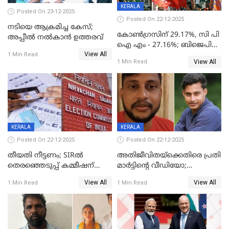
KERALA
Posted On 23-12-2025
Posted On 22-12-2025
നടിയെ ആക്രമിച്ച കേസ്;
കോൺഗ്രസിന് 29.17%, സി പി
അപ്പീൽ നൽകാൻ ഉത്തരവ്
ഐ എം - 27.16%; ബിജെപി
View All
20% കടന്നത്
1 Min Read
View All
1 Min Read
തിരുവനന്തപുരത്ത് മാത്രം,
തദ്ദേശത്തിലെ യഥാർത്ഥ
കണക്ക് പുറത്ത്
KERALA
KERALA
Posted On 22-12-2025
Posted On 22-12-2025
തീയതി നീട്ടണം; SIRൽ
അതിജീവിതയ്‌ക്കെതിരെ പ്രതി
തെരഞ്ഞെടുപ്പ് കമ്മീഷന്
മാർട്ടിന്റെ വീഡിയോ;
കത്തയച്ച് കേരളം
പ്രചരിപ്പിച്ച മൂന്നുപേർ
View All
View All
1 Min Read
1 Min Read
അറസ്റ്റിൽ; നൂറോളം
സൈറ്റുകളിൽ നിന്നും
വിഡിയോ നീക്കം ചെയ്യാനും
പൊലീസ്