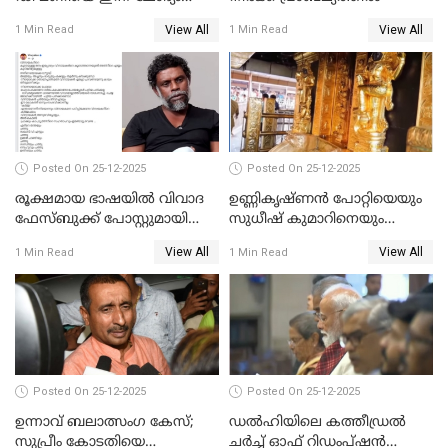
ചെയ്യും
View All
View All
1 Min Read
1 Min Read
Posted On 25-12-2025
Posted On 25-12-2025
രൂക്ഷമായ ഭാഷയിൽ വിവാദ
ഉണ്ണികൃഷ്ണന്‍ പോറ്റിയെയും
ഫേസ്ബുക്ക് പോസ്റ്റുമായി
സുധീഷ് കുമാറിനെയും
നടൻ വിനായകൻ
വീണ്ടും ചോദ്യം ചെയ്ത് SIT
View All
View All
1 Min Read
1 Min Read
Posted On 25-12-2025
Posted On 25-12-2025
ഉന്നാവ് ബലാത്സംഗ കേസ്;
ഡൽഹിയിലെ കത്തീഡ്രൽ
സുപ്രീം കോടതിയെ
ചർച്ച് ഓഫ് റിഡംപ്ഷൻ