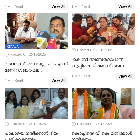
ട്വിസ്റ്റോട് ട്വിസ്റ്റും; അടിമുടി
വിൽപ്പന;കഴിഞ്ഞവർഷത്തേക്ക
View All
View All
1 Min Read
1 Min Read
നാടകീയമായി പഞ്ചായത്ത്
53 കോടി രൂപയുടെ അധിക
പ്രസിഡന്‍റ് തെരഞ്ഞെടുപ്പ്
വിൽപ്പന; മലയാളി കുടിച്ചു
തീർത്തത് 333 കോടിയുടെ
മദ്യം
KERALA
Posted On 26-12-2025
Posted On 26-12-2025
'കെ സി വേണുഗോപാല്‍
‘ഞാൻ ഡി മണിയല്ല, എം എസ്
ഗ്രൂപ്പിലെ ചിലരാണ് തന്നെ
മണി’; ശബരിമല
തഴഞ്ഞത്'; ലാലി ജെയിംസ്
View All
സ്വർണക്കവർച്ചയുമായി ഒരു
1 Min Read
View All
1 Min Read
ബന്ധവും ഇല്ലെന്ന് എസ്ഐടി
ചോദ്യം ചെയ്ത ദിണ്ടിഗലിലെ
വ്യവസായി
Posted On 26-12-2025
Posted On 26-12-2025
പാലായെ നയിക്കാന്‍ ദിയ
കൊച്ചിയെ വി.കെ മിനിമോള്‍
പുളിക്കക്കണ്ടം
നയിക്കും