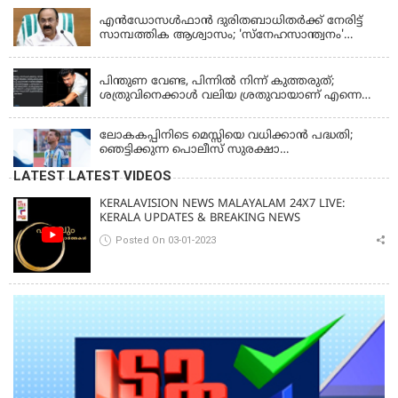
എന്‍ഡോസള്‍ഫാന്‍ ദുരിതബാധിതർക്ക് നേരിട്ട്
സാമ്പത്തിക ആശ്വാസം; 'സ്‌നേഹസാന്ത്വനം'
പദ്ധതി പ്രവർത്തനങ്ങൾക്ക് 14.40 കോടിയുടെ
KERALA
ഭരണാനുമതി
പിന്തുണ വേണ്ട, പിന്നില്‍ നിന്ന് കുത്തരുത്;
ശത്രുവിനെക്കാള്‍ വലിയ ശ്രതുവായാണ് എന്നെ
കണ്ടത്; എം വി ജയരാജനെതിരെ അര്‍ജുന്‍
ആയങ്കി
ലോകകപ്പിനിടെ മെസ്സിയെ വധിക്കാൻ പദ്ധതി;
ഞെട്ടിക്കുന്ന പൊലീസ് സുരക്ഷാ
രേഖകള്‍;ആറായിരത്തിലധികം ഭീഷണി
LATEST LATEST VIDEOS
സന്ദേശങ്ങൾ ലഭിച്ചെന്ന് ഫ്രഞ്ച് റഫറി
KERALAVISION NEWS MALAYALAM 24X7 LIVE:
KERALA UPDATES & BREAKING NEWS
Posted On 03-01-2023