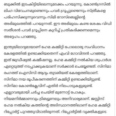
ബുക്കിൽ ഇടംകിട്ടിയിലെന്നുമടക്കം പറയുന്നു. കോൺഗ്രസിൽ
ലിംഗ വിവേചനമുണ്ടെന്നും പവർ ഗ്രൂപ്പുണ്ടെന്നും സ്ത്രീകളെ
പരിഹസിക്കുന്നുവെന്നും സിമി റോസ്ബെല്ലിൻ്റെ
അഭിമുഖത്തിൽ പറയുന്നത്. ഈ അഭിമുഖം കണ്ട ശേഷം വിഡി
സതീശൻ പവർ ഗ്രൂപ്പിനെ കുറിച്ച് പ്രതികരിക്കണമെന്നും
അദ്ദേഹം പറഞ്ഞു.
ഇന്ത്യയിലാദ്യമായാണ് ഹേമ കമ്മിറ്റി പോലൊരു സംവിധാനം
കേരളത്തിൽ ഉണ്ടാക്കിയതെന്ന് എംവി ഗോവിന്ദൻ പറഞ്ഞു.
ഇത് ജുഡീഷ്യൽ കമ്മീഷനല്ല. ഹേമ കമ്മിറ്റി നൽകിയ ശുപാർശ
ഏറ്റെടുത്ത് നടപ്പാക്കുകയാണ് സർക്കാർ ചെയ്യേണ്ടത്. സിനിമാ
രംഗത്ത് ഐസിസി ആദ്യം തുടങിയത് കേരളത്തിലാണ്.
സിനിമാ നയ രൂപീകരണത്തിന് കമ്മിറ്റി ഉണ്ടാക്കിയിട്ടുണ്ട്.
സിനിമാ കോൺക്ലേവിന് എതിർ നിലപാടുകളുമുണ്ട്.
എല്ലാവരുമായി ചർച്ച ചെയ്ത് മുന്നോട്ട് പോകും.
നിയമനിർമ്മാണവും ട്രിബ്യൂണലും അനിവാര്യമാണ്. ജസ്റ്റിസ്
ഹേമ നൽകിയ കത്തിൻ്റെ അടിസ്ഥാനത്തിലാണ് ഹേമ കമ്മിറ്റി
റിപ്പോർട്ട് പുറത്തുവിടാതിരുന്നത്. റിപ്പോർട്ടിൽ വ്യക്തികളുടെ