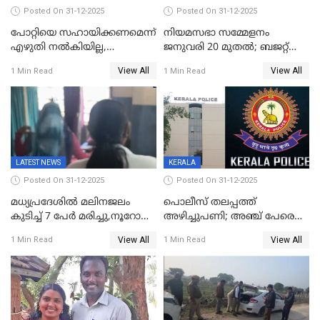
Posted On 31-12-2025
Posted On 31-12-2025
പോറ്റിയെ സഹായിക്കണമെന്ന്
നിയമസഭാ സമ്മേളനം
എഴുതി നൽകിയില്ല,
ജനുവരി 20 മുതല്‍; ബജറ്റ്
ജനങ്ങളെ
അവതരണം അവസാനവാരം;
View All
View All
1 Min Read
1 Min Read
തെറ്റിദ്ധരിപ്പിക്കരുത്,
മന്ത്രിസഭാ
സാങ്കൽപ്പിക കഥകൾ
യോഗതീരുമാനങ്ങൾ
പ്രചരിപ്പിക്കുന്നുവെന്നും
കടകംപള്ളി സുരേന്ദ്രൻ
LATEST NEWS
KERALA
Posted On 31-12-2025
Posted On 31-12-2025
മധ്യപ്രദേശിൽ മലിനജലം
പൊലീസ് തലപ്പത്ത്
കുടിച്ച് 7 പേർ മരിച്ചു,നൂറോളം
അഴിച്ചുപണി; അഞ്ച് പേരെ
പേർ ഗുരുതരാവസ്ഥയിൽ
ഐജി റാങ്കിലേക്ക്
View All
View All
1 Min Read
1 Min Read
ഉയർത്തി,അജിതാ ബീഗം
ക്രൈംബ്രാഞ്ച് ഐജി,
എസ്.ശ്യാംസുന്ദർ
ഇന്റലിജൻസ് ഐജി