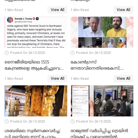
View All
View All
1 Min Read
1 Min Read
Posted On 26-12-2025
Posted On 26-12-2025
നൈജീരിയയിലെ ISIS
കോണ്‍ഗ്രസ്
കേന്ദ്രങ്ങളെ ആക്രമിച്ചുവെന്ന്
നേതാവിനെതിരെകേസ്;
ട്രംപ്
മുഖ്യമന്ത്രിയും ഉണ്ണികൃഷ്ണന്‍
View All
View All
1 Min Read
1 Min Read
പോറ്റിയും ഒപ്പമുള്ള AI ചിത്രം
പങ്കുവെച്ചു
Posted On 26-12-2025
Posted On 26-12-2025
ശബരിമല സ്വര്‍ണക്കവര്‍ച്ച;
രാജ്യത്ത് വര്‍ധിപ്പിച്ച ട്രെയിന്‍
ഡി മണിയെ ഇന്ന് ചോദ്യം
നിരക്ക് പ്രാബല്യത്തില്‍