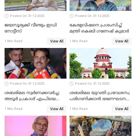
Posted On 31-12-2025
Posted On 31-12-2025
ജയസൂര്യക്ക് വീണ്ടും ഇഡി
കേരളവിഷനെ പ്രശംസിച്ച്
നോട്ടീസ്
മന്ത്രി കെബി ഗണേഷ് കുമാര്‍
View All
View All
1 Min Read
1 Min Read
Posted On 31-12-2025
Posted On 31-12-2025
ശബരിമല സ്വര്‍ണക്കവര്‍ച്ച;
ശബരിമല യുവതി പ്രവേശനം;
അടൂര്‍ പ്രകാശ് എംപിയെ
പരിഗണിക്കാന്‍ ഭരണഘടന
ചോദ്യം ചെയ്യാൻ SIT
ബെഞ്ച്
View All
View All
1 Min Read
1 Min Read