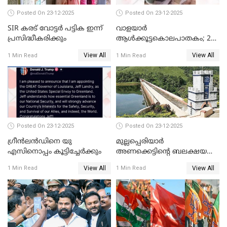
Posted On 23-12-2025
Posted On 23-12-2025
SIR കരട് വോട്ടര്‍ പട്ടിക ഇന്ന്
വാളയാർ
പ്രസിദ്ധീകരിക്കും
ആൾക്കൂട്ടകൊലപാതകം; 2
പേർ കൂടി കസ്റ്റഡിയിൽ
View All
View All
1 Min Read
1 Min Read
Posted On 23-12-2025
Posted On 23-12-2025
ഗ്രീന്‍ലന്‍ഡിനെ യു
മുല്ലപ്പെരിയാര്‍
എസിനൊപ്പം കൂട്ടിച്ചേര്‍ക്കും
അണക്കെട്ടിന്റെ ബലക്ഷയ
നിര്‍ണയം; പരിശോധന ഇന്ന്
View All
View All
1 Min Read
1 Min Read
തുടങ്ങും