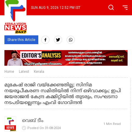
SUN AUG 9, 2026 12:52 PM IST
Share this Article
Home
Latest
Kerala
മുകേഷ് രാജി വയ്‌ക്കേണ്ടതില്ല; സിനിമ
നയരൂപീകരണ സമിതിയിൽ നിന്ന് ഒഴിവാക്കും; ഇപി
ജയരാജൻ കേന്ദ്ര കമ്മിറ്റിയിൽ തുടരും, സംഘടനാ
നടപടിയല്ലെന്നും എംവി ഗോവിന്ദൻ
വെബ് ടീം
1 Min Read
Posted On 31-08-2024