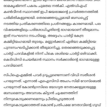
കമ്മിറ്റിയംഗമാണ്. ഇടത് മുന്നണി കൺവീനർ സ്ഥാനത്ത് ടിപി
രാമകൃഷ്ണന് പകരം ചുമതല നൽകി. എൽഡിഎഫ്
കൺവീനർ സ്ഥാനത്ത് ഇപി ജയരാജൻ്റെ പ്രവർത്തനത്തിൽ
പരിമിതികളുണ്ടായി. തെരഞ്ഞെടുപ്പുമായി ബന്ധപ്പെട്ട്
നടത്തിയ പ്രതികരണത്തിലെ പ്രശ്നങ്ങളും കാരണമായി. പല
വിഷയങ്ങളിലും പരിശോധിച്ചതിൻ്റെ ഭാഗമായാണ് തീരുമാനം.
ഇത് സംഘടനാ നടപടിയല്ല. അദ്ദേഹം പാർട്ടി കേന്ദ്ര
കമ്മിറ്റിയംഗമായി തുടരും. മണ്ണാർക്കാട് ഏരിയാ കമ്മിറ്റിയെ
പുനഃസംഘടിപ്പിക്കാൻ തീരുമാനിച്ചു. തെരഞ്ഞെടുക്കപ്പെട്ട
പാർട്ടി പദവികളിൽ നിന്ന് പികെ ശശിയെ പാർട്ടി ഒഴിവാക്കി.
കെടിഡിസി ചെയർമാൻ സ്ഥാനം സർക്കാരിൻ്റെ ഭാഗമായുള്ള
പദവിയാണ്.
സിപിഐഎമ്മിൽ പവർ ഗ്രൂപ്പുണ്ടെന്നാണ് വിഡി സതീശൻ
പറയുന്നത്. എന്നാൽ എഐസിസി അംഗം സിമി റോസ്‌ബെൽ
പറയുന്നത് കോൺഗ്രസിലെ യോഗ്യത നേതാക്കളുമായുള്ള
ബന്ധമെന്നും അവസരം കിട്ടാൻ ചൂഷണത്തിന്
നിന്നുകൊടുക്കണമെന്നും പ്രീതിപ്പെടുത്താൻ
നിന്നുകൊടുക്കാത്തത് കൊണ്ട് പ്രതിപക്ഷ നേതാവിൻ്റെ ഗുഡ്