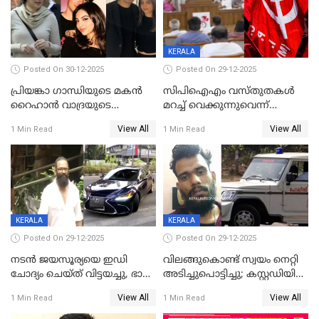
KERALA
Posted On 30-12-2025
Posted On 29-12-2025
പ്രിയങ്കാ ​ഗാന്ധിയുടെ മകൻ
സിപിഐഎം വസ്തുതകൾ
റൈഹാൻ വാദ്രയുടെ
മറച്ച് വെക്കുന്നുവെന്ന്
വിവാഹനിശ്ചയം
സിപിഐ, 'പത്മകുമാറിനെ
View All
View All
1 Min Read
1 Min Read
കഴിഞ്ഞതായി റിപ്പോർട്ട്
സംരക്ഷിച്ചത്
തിരിച്ചടിച്ചു',വെള്ളാപ്പള്ളിയെ
ന്യായീകരിക്കുന്നതിലും
CPIഎക്സിക്യൂട്ടീവിൽ
വിമർശനം
KERALA
KERALA
Posted On 29-12-2025
Posted On 29-12-2025
നടൻ ജയസൂര്യയെ ഇഡി
വിലങ്ങുകൊണ്ട് സ്വയം നെറ്റി
ചോദ്യം ചെയ്ത് വിട്ടയച്ചു, ഭാര്യ
അടിച്ചുപൊട്ടിച്ചു; കസ്റ്റഡിയിൽ
സരിതയുടെയും
എടുക്കുന്നതിനിടെ
View All
View All
1 Min Read
1 Min Read
മൊഴിയെടുത്തു
വധശ്രമക്കേസ് പ്രതി
വിലങ്ങുമായി രക്ഷപ്പെട്ടു;