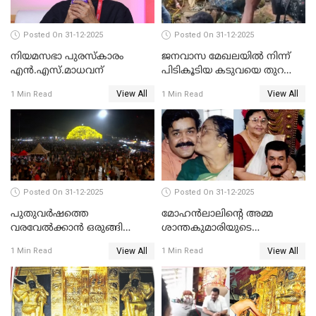
Posted On 31-12-2025
Posted On 31-12-2025
നിയമസഭാ പുരസ്‌കാരം
ജനവാസ മേഖലയിൽ നിന്ന്
എൻ.എസ്.മാധവന്
പിടികൂടിയ കടുവയെ തുറന്നു
വിട്ടു
View All
View All
1 Min Read
1 Min Read
Posted On 31-12-2025
Posted On 31-12-2025
പുതുവര്‍ഷത്തെ
മോഹന്‍ലാലിന്റെ അമ്മ
വരവേല്‍ക്കാന്‍ ഒരുങ്ങി
ശാന്തകുമാരിയുടെ
ലോകം
സംസ്‌കാരം ഇന്ന്
View All
View All
1 Min Read
1 Min Read