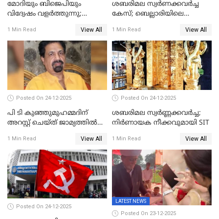
മോദിയും ബിജെപിയും
ശബരിമല സ്വര്‍ണക്കവര്‍ച്ച
വിദ്വേഷം വളർത്തുന്നു;
കേസ്; ബെല്ലാരിയിലെ
പ്രതിഷേധവിമായി
ജ്വല്ലറിയില്‍ പരിശോധന
View All
View All
1 Min Read
1 Min Read
കോൺഗ്രസ്
Posted On 24-12-2025
Posted On 24-12-2025
പി ടി കുഞ്ഞുമുഹമ്മദിന്
ശബരിമല സ്വര്‍ണ്ണക്കവര്‍ച്ച;
അറസ്റ്റ് ചെയ്ത് ജാമ്യത്തില്‍
നിർണായക നീക്കവുമായി SIT
വിട്ടു
View All
View All
1 Min Read
1 Min Read
LATEST NEWS
Posted On 24-12-2025
Posted On 23-12-2025