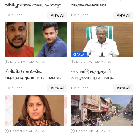
തിരിച്ചറിയല്‍ രേഖ; ഫോട്ടോ
ആഘോഷങ്ങളെ
പതിപ്പിച്ച നേറ്റിവിറ്റി കാര്‍ഡ്
കടന്നാക്രമിയ്ക്കുന്നു; എല്ലാ
View All
View All
1 Min Read
1 Min Read
നല്‍കുമെന്ന് മുഖ്യമന്ത്രി; SIR
ആക്രമണങ്ങൾക്കും പിന്നിലും
ഹെല്‍പ് ഡസ്‌കുകള്‍
സംഘപരിവാർ’; മുഖ്യമന്ത്രി
ആരംഭിക്കാന്‍ മന്ത്രിസഭാ
യോഗ തീരുമാനം
KERALA
Posted On 24-12-2025
Posted On 24-12-2025
ദിലീപിന് നല്‍കിയ
വൈകിട്ട് മുഖ്യമന്ത്രി
ആനുകൂല്യം വേണം'; രണ്ടാം
മാധ്യമങ്ങളെ കാണും
പ്രതി മാര്‍ട്ടിന്‍
View All
View All
1 Min Read
1 Min Read
ഹൈക്കോടതിയില്‍
Posted On 24-12-2025
Posted On 24-12-2025