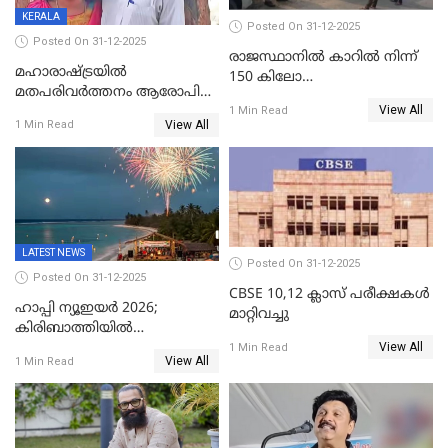
KERALA
Posted On 31-12-2025
Posted On 31-12-2025
രാജസ്ഥാനിൽ കാറിൽ നിന്ന്
മഹാരാഷ്ട്രയിൽ
150 കിലോ
മതപരിവർത്തനം ആരോപിച്ചു
സ്ഫോടകവസ്തുക്കൾ
View All
അറസ്റ്റിലായ മലയാളി
1 Min Read
പിടികൂടി
View All
1 Min Read
വൈദികനും ഭാര്യയ്ക്കും
ഉൾപ്പെടെ 11പേർക്കും ജാമ്യം
LATEST NEWS
Posted On 31-12-2025
Posted On 31-12-2025
CBSE 10,12 ക്ലാസ് പരീക്ഷകള്‍
ഹാപ്പി ന്യൂഇയർ 2026;
മാറ്റിവച്ചു
കിരിബാത്തിയിൽ
View All
പുതുവർഷമെത്തി
1 Min Read
View All
1 Min Read