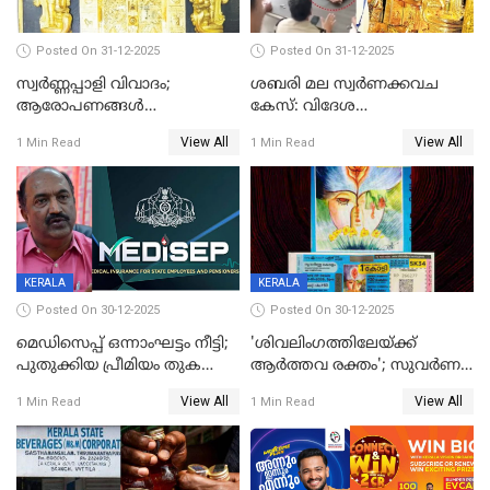
Posted On 31-12-2025
Posted On 31-12-2025
സ്വർണ്ണപ്പാളി വിവാദം;
ശബരി മല സ്വർണക്കവച
ആരോപണങ്ങൾ
കേസ്: വിദേശ
അവസാനിക്കുന്നില്ല
വ്യവസായിയുടെ ആരോപണം
View All
View All
1 Min Read
1 Min Read
നിഷേധിച്ച് ഡി മണി
KERALA
KERALA
Posted On 30-12-2025
Posted On 30-12-2025
മെഡിസെപ്പ് ഒന്നാംഘട്ടം നീട്ടി;
'ശിവലിംഗത്തിലേയ്ക്ക്
പുതുക്കിയ പ്രീമിയം തുക
ആര്‍ത്തവ രക്തം'; സുവര്‍ണ
ഈടാക്കുക ജനുവരി 31
കേരളം ലോട്ടറിയിലെ
View All
View All
1 Min Read
1 Min Read
മുതൽ
ചിത്രത്തിനെതിരെ ഹിന്ദു
ഐക്യവേദി പരാതി നൽകി