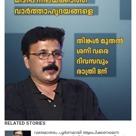
RELATED STORIES
വന്ദേമാതരം പൂര്‍ണമായി ആലപിക്കണമെന്ന