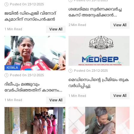
Posted On 23-12-2025
Posted On 23-12-2025
ശബരിമല സ്വര്‍ണക്കവര്‍ച്ച
ജയിൽ ഡിഐജി വിനോദ്
കേസ് അന്വേഷിക്കാന്‍
കുമാറിന് സസ്പെൻഷൻ
തയ്യാറെന്ന് CBI
View All
2 Min Read
View All
1 Min Read
KERALA
Posted On 23-12-2025
Posted On 23-12-2025
മെഡിസെപിന്റെ പ്രീമിയം തുക
ദിലീപും മഞ്ജുവും
വർധിപ്പിച്ചു
വേർപിരിഞ്ഞതിന് കാരണം
View All
ദിലീപ് മഞ്ജുവിന് നൽകിയ ആ
1 Min Read
View All
1 Min Read
പഴയ മൊബൈലിൽ നിന്ന്
കണ്ടെത്തിയ ചാറ്റിൽ
നിന്നാണ്; എട്ടാം പ്രതിക്ക്
മോട്ടീവ് ഉണ്ടായിരുന്നെന്നും
അഡ്വ. ടി.ബി മിനി