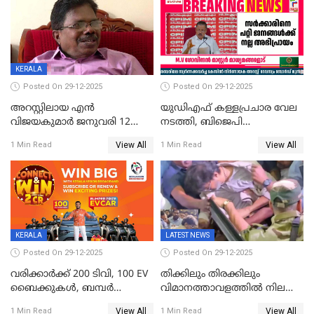
വ്യാപക തെരച്ചിൽ
KERALA
Posted On 29-12-2025
Posted On 29-12-2025
അറസ്റ്റിലായ എൻ
യുഡിഎഫ് കള്ളപ്രചാര വേല
വിജയകുമാർ ജനുവരി 12
നടത്തി, ബിജെപി
വരെ റിമാൻഡിൽ;
ഹിന്ദുവർഗീയത പ്രചരിപ്പിച്ചു,
View All
View All
1 Min Read
1 Min Read
ജാമ്യാപേക്ഷ ഈ മാസം 31ന്
ശബരിമല അത്ര
പരിഗണിക്കും
തിരിച്ചടിയായില്ല,സർക്കാരിനെക്കുറ
ജനങ്ങൾക്ക് മികച്ച
അഭിപ്രായം, എല്‍ഡിഎഫ്
അധികാരം നിലനിര്‍ത്തും,
ലോക്സഭ
തെരഞ്ഞെടുപ്പിനേക്കാൾ 17
KERALA
LATEST NEWS
ലക്ഷം വോട്ട് ലഭിച്ചു
Posted On 29-12-2025
Posted On 29-12-2025
വരിക്കാർക്ക് 200 ടിവി, 100 EV
തിക്കിലും തിരക്കിലും
ബൈക്കുകൾ, ബമ്പർ
വിമാനത്താവളത്തില്‍ നിലത്ത്
സമ്മാനമായി EV കാർ
വീണ് വിജയ്
View All
View All
1 Min Read
1 Min Read