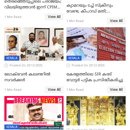
തെരഞ്ഞെടുപ്പിലെ പരാജയം;
ക്യാമറയും ടച്ച് സ്ക്രീനും
വിലയിരുത്താന്‍ ഇന്ന് CPIM
വേണ്ട, കീപാഡ് മതി;
യോഗം
View All
സ്ത്രീകൾക്ക് സ്മാർട്ട് ഫോൺ
1 Min Read
View All
1 Min Read
വിലക്കി രാജ്യത്തെ ഒരു
പഞ്ചായത്ത്
KERALA
KERALA
Posted On 23-12-2025
Posted On 23-12-2025
ലോക്ഭവൻ കലണ്ടറിൽ
കേരളത്തിലെ SIR കരട്
സവർക്കർ
വോട്ടര്‍ പട്ടിക പ്രസിദ്ധീകരിച്ചു
View All
View All
1 Min Read
1 Min Read
KERALA