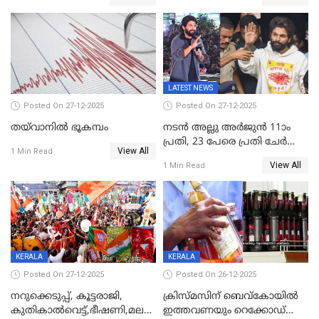
ഉൾപ്പെടെ 2 കോടി രൂപയുടെ
സമ്മാനങ്ങളുമായി
കേരളവിഷൻ ബ്രോഡ്ബാൻഡ്
കണക്ട്&വിൻ
LATEST NEWS
Posted On 27-12-2025
Posted On 27-12-2025
തയ്‌വാനിൽ ഭൂകമ്പം
നടൻ അല്ലു അർജുൻ 11ാം
പ്രതി, 23 പേരെ പ്രതി ചേർത്ത്
View All
1 Min Read
കുറ്റപത്രം സമർപ്പിച്ചു
View All
1 Min Read
KERALA
KERALA
Posted On 27-12-2025
Posted On 26-12-2025
നറുക്കെടുപ്പ്, കൂട്ടരാജി,
ക്രിസ്മസിന് ബെവ്‌കോയിൽ
കുതികാൽവെട്ട്,ഭീഷണി,മലബാറിലാകട്ടെ
ഇത്തവണയും റെക്കോഡ്