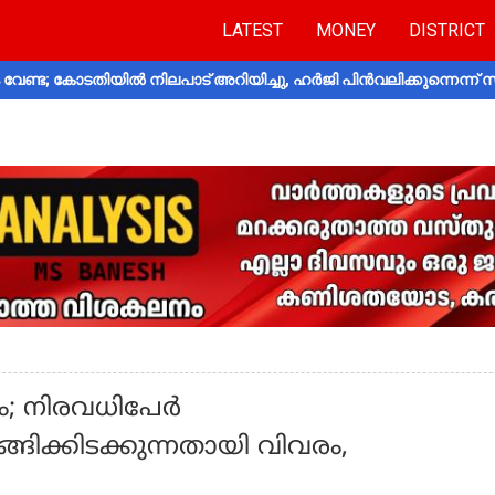
LATEST
MONEY
DISTRICT
വേണ്ട; കോടതിയിൽ നിലപാട് അറിയിച്ചു, ഹർജി പിൻവലിക്കുന്നെന്ന്
ം; നിരവധിപേര്‍
്ങിക്കിടക്കുന്നതായി വിവരം,