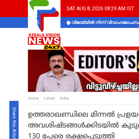
SAT AUG 8, 2026 08:29 AM IST
വിജയ്‌യിൽ നിന്ന് വിവാഹമോചനം 
Home
Latest
India
Share this Article
ഉത്തരാഖണ്ഡിലെ മിന്നല്‍ പ്രളയ
അവശിഷ്ടങ്ങള്‍ക്കിടയില്‍ കുടുങ
130 പേരെ രക്ഷപ്പെടുത്തി