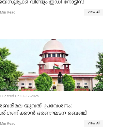
യസൂര്യക്ക് വീണ്ടും ഇഡി നോട്ടീസ്
 Min Read
View All
Posted On 31-12-2025
ശബരിമല യുവതി പ്രവേശനം;
പരിഗണിക്കാന്‍ ഭരണഘടന ബെഞ്ച്
 Min Read
View All