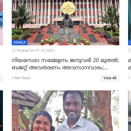
KERALA
Posted On 31-12-2025
നിയമസഭാ സമ്മേളനം ജനുവരി 20 മുതല്‍;
മ
ബജറ്റ് അവതരണം അവസാനവാരം;
മന്ത്രിസഭാ യോഗതീരുമാനങ്ങൾ
1 Min Read
1
View All