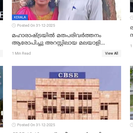
KERALA
Posted On 31-12-2025
മഹാരാഷ്ട്രയിൽ മതപരിവർത്തനം
ആരോപിച്ചു അറസ്റ്റിലായ മലയാളി
1
വൈദികനും ഭാര്യയ്ക്കും ഉൾപ്പെടെ
1 Min Read
View All
11പേർക്കും ജാമ്യം
Posted On 31-12-2025