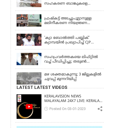
സഹകരണ ബാങ്കുകളെ
ഒഴിവാക്കി; ഇനി വാണിജ്യ
KERALA
ബാങ്കുകൾ മാത്രം
ഫ്രഷ്‌കട്ട് അടച്ചുപൂട്ടാനുള്ള
മലിനീകരണ നിയന്ത്രണ
ബോർഡ് ഉത്തരവിന്
KERALA
ഹൈക്കോടതി സ്റ്റേ
'ക്യാ ബോൽത്തി പബ്ലിക്'
ക്യാമ്പയിൻ പ്രഖ്യാപിച്ച് CJP
സ്ഥാപകൻ അഭിജീത് ദിപ്കെ;
LATEST NEWS
ജാർഖണ്ഡിലെ വിദ്യാർത്ഥി
പ്രക്ഷോഭത്തിലും മറുപടി
സഹപ്രവർത്തകയെ ലിഫ്റ്റിൽ
വച്ച് പീഡിപ്പിച്ചു; തരുൺ
തേജ്‌പാലിന് 10 വർഷം തടവ്
മഴ ശക്തമാകുന്നു; 3 ജില്ലകളിൽ
ചുവപ്പ് മുന്നറിയിപ്പ്
LATEST LATEST VIDEOS
KERALAVISION NEWS
MALAYALAM 24X7 LIVE: KERALA
UPDATES & BREAKING NEWS
Posted On 03-01-2023