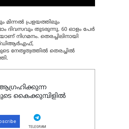
 മിന്നൽ പ്രളയത്തിലും
ാം ദിവസവും തുടരുന്നു. 60 ഓളം പേര്‍
ായാണ് നിഗമനം. തെരച്ചിലിനായി
്ഡിആര്‍എഫ്,
ടെ നേതൃത്വത്തിൽ തെരച്ചിൽ
തി.
ഗ്രഹിക്കുന്ന
ുടെ കൈക്കുമ്പിളിൽ
bscribe
TELEGRAM