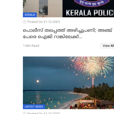
KERALA
Posted On 31-12-2025
പൊലീസ് തലപ്പത്ത് അഴിച്ചുപണി; അഞ്ച്
പേരെ ഐജി റാങ്കിലേക്ക്
ഉയർത്തി,അജിതാ ബീഗം ക്രൈംബ്രാഞ്ച്
1 Min Read
View All
ഐജി, എസ്.ശ്യാംസുന്ദർ ഇന്റലിജൻസ്
ഐജി
LATEST NEWS
Posted On 31-12-2025