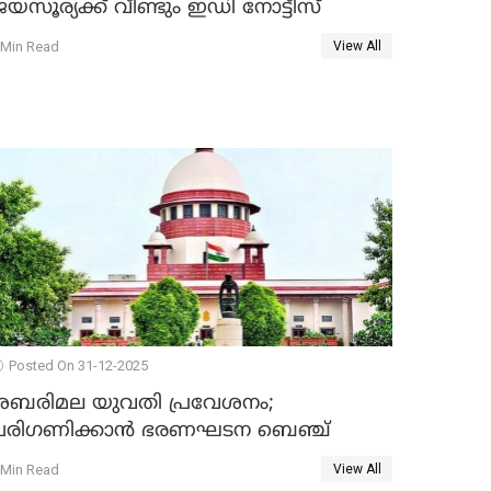
യസൂര്യക്ക് വീണ്ടും ഇഡി നോട്ടീസ്
 Min Read
View All
Posted On 31-12-2025
ശബരിമല യുവതി പ്രവേശനം;
പരിഗണിക്കാന്‍ ഭരണഘടന ബെഞ്ച്
 Min Read
View All