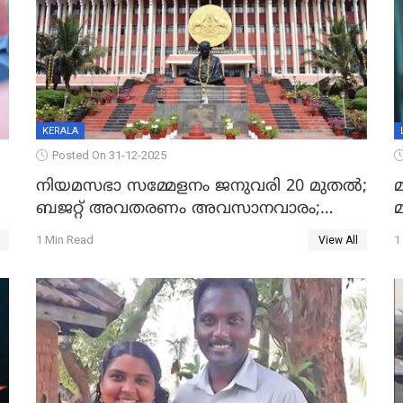
KERALA
Posted On 31-12-2025
നിയമസഭാ സമ്മേളനം ജനുവരി 20 മുതല്‍;
മ
ബജറ്റ് അവതരണം അവസാനവാരം;
മന്ത്രിസഭാ യോഗതീരുമാനങ്ങൾ
1 Min Read
1
View All