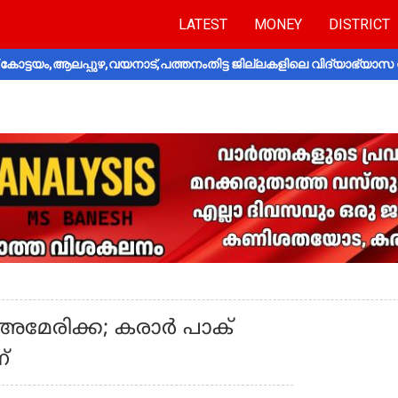
LATEST
MONEY
DISTRICT
ോട്ടയം,ആലപ്പുഴ,വയനാട്,പത്തനംതിട്ട ജില്ലകളിലെ വിദ്യാഭ്യാസ 
് അമേരിക്ക; കരാര്‍ പാക്
്