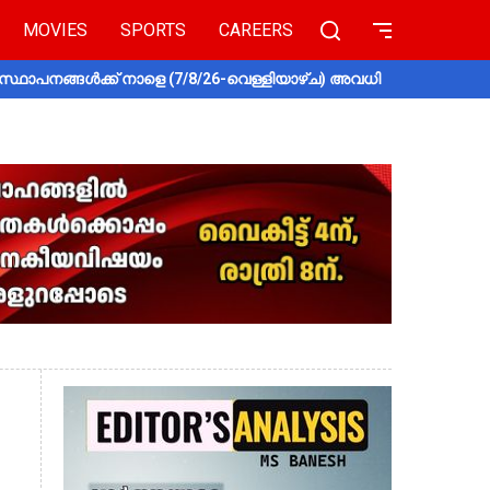
MOVIES
SPORTS
CAREERS
സ്ഥാപനങ്ങൾക്ക് നാളെ (7/8/26-വെള്ളിയാഴ്ച) അവധി
തൃശൂരിൽ