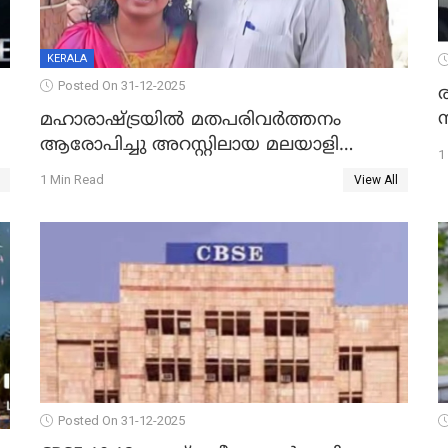
KERALA
Posted On 31-12-2025
മഹാരാഷ്ട്രയിൽ മതപരിവർത്തനം
ആരോപിച്ചു അറസ്റ്റിലായ മലയാളി
1
വൈദികനും ഭാര്യയ്ക്കും ഉൾപ്പെടെ
1 Min Read
View All
11പേർക്കും ജാമ്യം
Posted On 31-12-2025