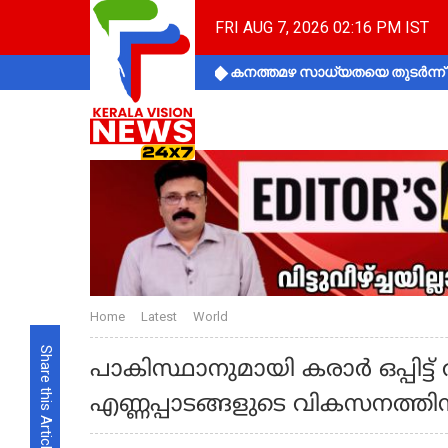
FRI AUG 7, 2026 02:16 PM IST
കനത്തമഴ സാധ്യതയെ തുടർന്ന് ക
Home
Latest
World
Share this Article
പാകിസ്ഥാനുമായി കരാര്‍ ഒപ്പിട്ട
എണ്ണപ്പാടങ്ങളുടെ വികസനത്തിന