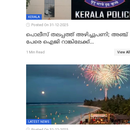
KERALA
Posted On 31-12-2025
പൊലീസ് തലപ്പത്ത് അഴിച്ചുപണി; അഞ്ച്
പേരെ ഐജി റാങ്കിലേക്ക്
ഉയർത്തി,അജിതാ ബീഗം ക്രൈംബ്രാഞ്ച്
1 Min Read
View All
ഐജി, എസ്.ശ്യാംസുന്ദർ ഇന്റലിജൻസ്
ഐജി
LATEST NEWS
Posted On 31-12-2025