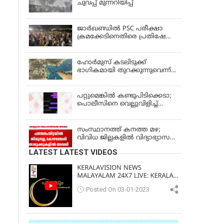
ചുവപ്പ് മുന്നറിയിപ്പ്
ജാര്‍ഖണ്ഡില്‍ PSC പരീക്ഷാ
ക്രമക്കേടിനെതിരെ പ്രതിഷേധം;
ചര്‍ച്ചക്ക് തുടക്കമിട്ട് സർക്കാർ
ഹോര്‍മുസ് കടലിടുക്ക്
ഭാഗികമായി തുറക്കുന്നുവെന്ന്
റിപ്പോര്‍ട്ട്
പറ്റുമെങ്കിൽ കണ്ടുപിടിക്കെടാ;
പൊലീസിനെ വെല്ലുവിളിച്ച്
അർജുൻ ആയങ്കി
സംസ്ഥാനത്ത് കനത്ത മഴ;
വിവിധ ജില്ലകളിൽ വിദ്യാഭ്യാസ
സ്ഥാപനങ്ങൾക്ക് അവധി
LATEST LATEST VIDEOS
KERALAVISION NEWS
MALAYALAM 24X7 LIVE: KERALA
UPDATES & BREAKING NEWS
Posted On 03-01-2023