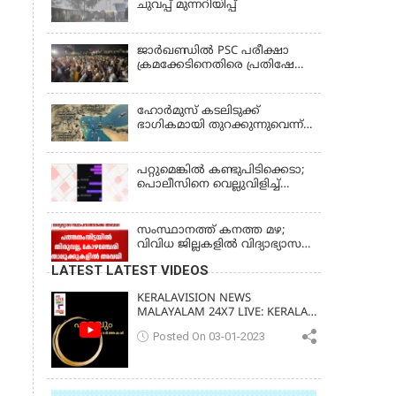
ചുവപ്പ് മുന്നറിയിപ്പ്
ജാര്‍ഖണ്ഡില്‍ PSC പരീക്ഷാ
ക്രമക്കേടിനെതിരെ പ്രതിഷേധം;
ചര്‍ച്ചക്ക് തുടക്കമിട്ട് സർക്കാർ
ഹോര്‍മുസ് കടലിടുക്ക്
ഭാഗികമായി തുറക്കുന്നുവെന്ന്
റിപ്പോര്‍ട്ട്
പറ്റുമെങ്കിൽ കണ്ടുപിടിക്കെടാ;
പൊലീസിനെ വെല്ലുവിളിച്ച്
അർജുൻ ആയങ്കി
സംസ്ഥാനത്ത് കനത്ത മഴ;
വിവിധ ജില്ലകളിൽ വിദ്യാഭ്യാസ
സ്ഥാപനങ്ങൾക്ക് അവധി
LATEST LATEST VIDEOS
KERALAVISION NEWS
MALAYALAM 24X7 LIVE: KERALA
UPDATES & BREAKING NEWS
Posted On 03-01-2023