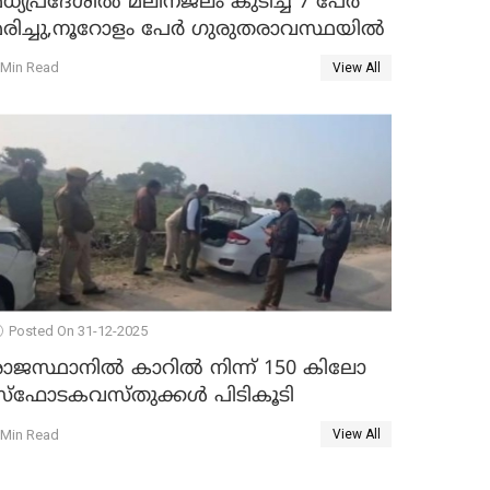
ധ്യപ്രദേശിൽ മലിനജലം കുടിച്ച് 7 പേർ
മരിച്ചു,നൂറോളം പേർ ഗുരുതരാവസ്ഥയിൽ
 Min Read
View All
Posted On 31-12-2025
രാജസ്ഥാനിൽ കാറിൽ നിന്ന് 150 കിലോ
സ്ഫോടകവസ്തുക്കൾ പിടികൂടി
 Min Read
View All