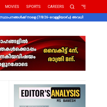
MOVIES
SPORTS
CAREERS
സ്ഥാപനങ്ങൾക്ക് നാളെ (7/8/26-വെള്ളിയാഴ്ച) അവധി
തൃശൂരിൽ