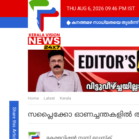
THU AUG 6, 2026 09:46 PM IST
കനത്തമഴ സാധ്യതയെ തുടർന്ന് ക
Home
Latest
Kerala
Share this Article
സപ്ലൈക്കോ ഓണച്ചന്തകളിൽ ആദ
കേരളവിഷൻ ന്യൂസ് ഡെസ്‌ക്