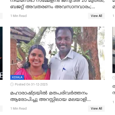
നിയമസഭാ സമ്മേളനം ജനുവരി 20 മുതല്‍;
മ
ബജറ്റ് അവതരണം അവസാനവാരം;
മന്ത്രിസഭാ യോഗതീരുമാനങ്ങൾ
1 Min Read
1
View All
KERALA
Posted On 31-12-2025
മഹാരാഷ്ട്രയിൽ മതപരിവർത്തനം
ആരോപിച്ചു അറസ്റ്റിലായ മലയാളി
1
വൈദികനും ഭാര്യയ്ക്കും ഉൾപ്പെടെ
1 Min Read
View All
11പേർക്കും ജാമ്യം