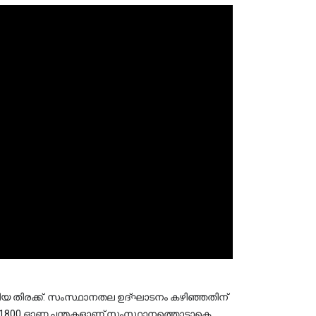
 തിരക്ക്. സംസ്ഥാനതല ഉദ്ഘാടനം കഴിഞ്ഞതിന് 
 1800 ഓണച്ചന്തകളാണ് സംസ്ഥാനത്തൊട്ടാകെ 