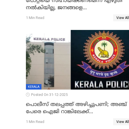
പോറ്റിയെ സഹായിക്കണമെന്ന് എഴുതി
നൽകിയില്ല, ജനങ്ങളെ
തെറ്റിദ്ധരിപ്പിക്കരുത്, സാങ്കൽപ്പിക
1 Min Read
View All
കഥകൾ പ്രചരിപ്പിക്കുന്നുവെന്നും
കടകംപള്ളി സുരേന്ദ്രൻ
KERALA
Posted On 31-12-2025
പൊലീസ് തലപ്പത്ത് അഴിച്ചുപണി; അഞ്ച്
പേരെ ഐജി റാങ്കിലേക്ക്
ഉയർത്തി,അജിതാ ബീഗം ക്രൈംബ്രാഞ്ച്
1 Min Read
View All
ഐജി, എസ്.ശ്യാംസുന്ദർ ഇന്റലിജൻസ്