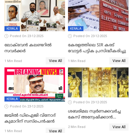
KERALA
KERALA
Posted On 23-12-2025
Posted On 23-12-2025
ലോക്ഭവൻ കലണ്ടറിൽ
കേരളത്തിലെ SIR കരട്
സവർക്കർ
വോട്ടര്‍ പട്ടിക പ്രസിദ്ധീകരിച്ചു
View All
View All
1 Min Read
1 Min Read
KERALA
Posted On 23-12-2025
Posted On 23-12-2025
ശബരിമല സ്വര്‍ണക്കവര്‍ച്ച
ജയിൽ ഡിഐജി വിനോദ്
കേസ് അന്വേഷിക്കാന്‍
കുമാറിന് സസ്പെൻഷൻ
തയ്യാറെന്ന് CBI
View All
2 Min Read
View All
1 Min Read