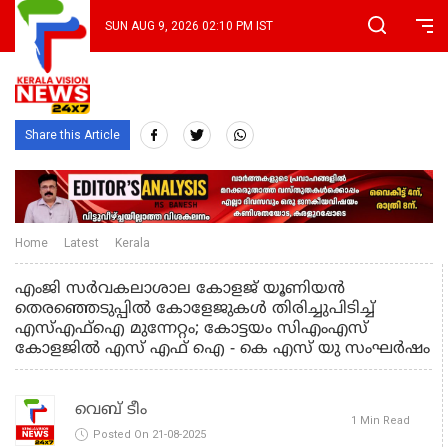
SUN AUG 9, 2026 02:10 PM IST
Share this Article
Home
Latest
Kerala
എംജി സര്‍വകലാശാല കോളജ് യൂണിയന്‍
തെരഞ്ഞെടുപ്പില്‍ കോളേജുകൾ തിരിച്ചുപിടിച്ച്
എസ്എഫ്‌ഐ മുന്നേറ്റം; കോട്ടയം സിഎംഎസ്
കോളജില്‍ എസ് എഫ്‌ ഐ - കെ എസ് യു സംഘര്‍ഷം
വെബ് ടീം
1 Min Read
Posted On 21-08-2025