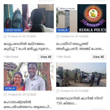
തെറ്റിദ്ധരിപ്പിക്കരുത്,
മന്ത്രിസഭാ
സാങ്കൽപ്പിക കഥകൾ
യോഗതീരുമാനങ്ങൾ
പ്രചരിപ്പിക്കുന്നുവെന്നും
കടകംപള്ളി സുരേന്ദ്രൻ
LATEST NEWS
KERALA
Posted On 31-12-2025
Posted On 31-12-2025
മധ്യപ്രദേശിൽ മലിനജലം
പൊലീസ് തലപ്പത്ത്
കുടിച്ച് 7 പേർ മരിച്ചു,നൂറോളം
അഴിച്ചുപണി; അഞ്ച് പേരെ
പേർ ഗുരുതരാവസ്ഥയിൽ
ഐജി റാങ്കിലേക്ക്
View All
View All
1 Min Read
1 Min Read
ഉയർത്തി,അജിതാ ബീഗം
ക്രൈംബ്രാഞ്ച് ഐജി,
എസ്.ശ്യാംസുന്ദർ
ഇന്റലിജൻസ് ഐജി
KERALA
Posted On 31-12-2025
Posted On 31-12-2025
രാജസ്ഥാനിൽ കാറിൽ നിന്ന്
മഹാരാഷ്ട്രയിൽ
150 കിലോ
മതപരിവർത്തനം ആരോപിച്ചു
സ്ഫോടകവസ്തുക്കൾ