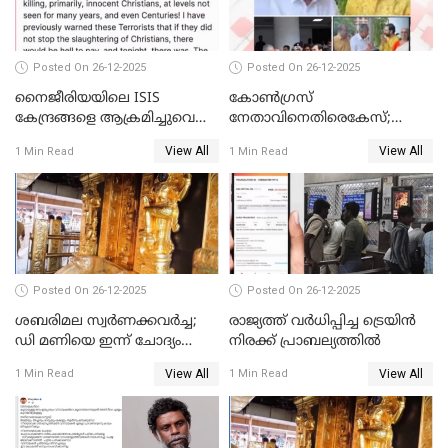
Posted On 26-12-2025
Posted On 26-12-2025
നൈജീരിയയിലെ ISIS
കോണ്‍ഗ്രസ്
കേന്ദ്രങ്ങളെ ആക്രമിച്ചുവെന്ന്
നേതാവിനെതിരെകേസ്;
ട്രംപ്
മുഖ്യമന്ത്രിയും ഉണ്ണികൃഷ്ണന്‍
View All
View All
1 Min Read
1 Min Read
പോറ്റിയും ഒപ്പമുള്ള AI ചിത്രം
പങ്കുവെച്ചു
Posted On 26-12-2025
Posted On 26-12-2025
ശബരിമല സ്വര്‍ണക്കവര്‍ച്ച;
രാജ്യത്ത് വര്‍ധിപ്പിച്ച ട്രെയിന്‍
ഡി മണിയെ ഇന്ന് ചോദ്യം
നിരക്ക് പ്രാബല്യത്തില്‍
ചെയ്യും
View All
View All
1 Min Read
1 Min Read