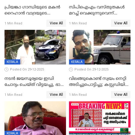
പ്രിയങ്കാ ​ഗാന്ധിയുടെ മകൻ
സിപിഐഎം വസ്തുതകൾ
റൈഹാൻ വാദ്രയുടെ
മറച്ച് വെക്കുന്നുവെന്ന്
വിവാഹനിശ്ചയം
സിപിഐ, 'പത്മകുമാറിനെ
View All
View All
1 Min Read
1 Min Read
കഴിഞ്ഞതായി റിപ്പോർട്ട്
സംരക്ഷിച്ചത്
തിരിച്ചടിച്ചു',വെള്ളാപ്പള്ളിയെ
ന്യായീകരിക്കുന്നതിലും
CPIഎക്സിക്യൂട്ടീവിൽ
വിമർശനം
KERALA
KERALA
Posted On 29-12-2025
Posted On 29-12-2025
നടൻ ജയസൂര്യയെ ഇഡി
വിലങ്ങുകൊണ്ട് സ്വയം നെറ്റി
ചോദ്യം ചെയ്ത് വിട്ടയച്ചു, ഭാര്യ
അടിച്ചുപൊട്ടിച്ചു; കസ്റ്റഡിയിൽ
സരിതയുടെയും
എടുക്കുന്നതിനിടെ
View All
View All
1 Min Read
1 Min Read
മൊഴിയെടുത്തു
വധശ്രമക്കേസ് പ്രതി
വിലങ്ങുമായി രക്ഷപ്പെട്ടു;
വ്യാപക തെരച്ചിൽ
KERALA