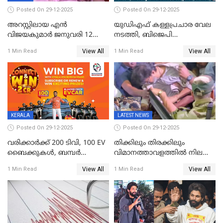
Posted On 29-12-2025
Posted On 29-12-2025
അറസ്റ്റിലായ എൻ
യുഡിഎഫ് കള്ളപ്രചാര വേല
വിജയകുമാർ ജനുവരി 12
നടത്തി, ബിജെപി
വരെ റിമാൻഡിൽ;
ഹിന്ദുവർഗീയത പ്രചരിപ്പിച്ചു,
View All
View All
1 Min Read
1 Min Read
ജാമ്യാപേക്ഷ ഈ മാസം 31ന്
ശബരിമല അത്ര
പരിഗണിക്കും
തിരിച്ചടിയായില്ല,സർക്കാരിനെക്കുറ
ജനങ്ങൾക്ക് മികച്ച
അഭിപ്രായം, എല്‍ഡിഎഫ്
അധികാരം നിലനിര്‍ത്തും,
ലോക്സഭ
തെരഞ്ഞെടുപ്പിനേക്കാൾ 17
KERALA
LATEST NEWS
ലക്ഷം വോട്ട് ലഭിച്ചു
Posted On 29-12-2025
Posted On 29-12-2025
വരിക്കാർക്ക് 200 ടിവി, 100 EV
തിക്കിലും തിരക്കിലും
ബൈക്കുകൾ, ബമ്പർ
വിമാനത്താവളത്തില്‍ നിലത്ത്
സമ്മാനമായി EV കാർ
വീണ് വിജയ്
View All
View All
1 Min Read
1 Min Read
ഉൾപ്പെടെ 2 കോടി രൂപയുടെ
സമ്മാനങ്ങളുമായി
കേരളവിഷൻ ബ്രോഡ്ബാൻഡ്
കണക്ട്&വിൻ