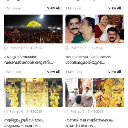
വിട്ടു
View All
View All
1 Min Read
1 Min Read
Posted On 31-12-2025
Posted On 31-12-2025
പുതുവര്‍ഷത്തെ
മോഹന്‍ലാലിന്റെ അമ്മ
വരവേല്‍ക്കാന്‍ ഒരുങ്ങി
ശാന്തകുമാരിയുടെ
ലോകം
സംസ്‌കാരം ഇന്ന്
View All
View All
1 Min Read
1 Min Read
Posted On 31-12-2025
Posted On 31-12-2025
സ്വർണ്ണപ്പാളി വിവാദം;
ശബരി മല സ്വർണക്കവച
ആരോപണങ്ങൾ
കേസ്: വിദേശ