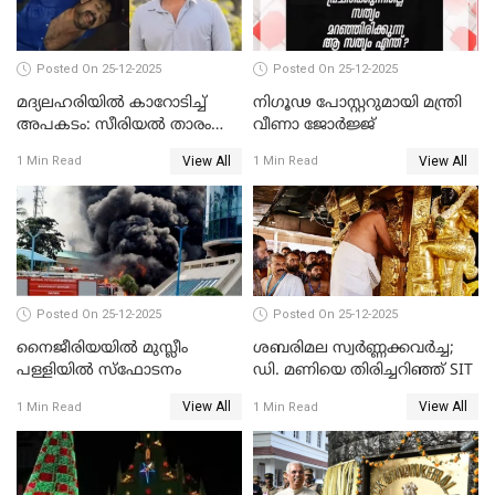
Posted On 25-12-2025
Posted On 25-12-2025
മദ്യലഹരിയിൽ കാറോടിച്ച്
നിഗൂഢ പോസ്റ്ററുമായി മന്ത്രി
അപകടം: സീരിയൽ താരം
വീണാ ജോർജ്ജ്
സിദ്ധാർത്ഥ് പ്രഭുവിനെതിരെ
View All
View All
1 Min Read
1 Min Read
കേസെടുത്തു
Posted On 25-12-2025
Posted On 25-12-2025
നൈജീരിയയിൽ മുസ്ലീം
ശബരിമല സ്വര്‍ണ്ണക്കവര്‍ച്ച;
പള്ളിയില്‍ സ്‌ഫോടനം
ഡി. മണിയെ തിരിച്ചറിഞ്ഞ് SIT
View All
View All
1 Min Read
1 Min Read