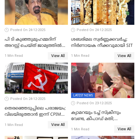
Posted On 24-12-2025
Posted On 24-12-2025
പി ടി കുഞ്ഞുമുഹമ്മദിന്
ശബരിമല സ്വര്‍ണ്ണക്കവര്‍ച്ച;
അറസ്റ്റ് ചെയ്ത് ജാമ്യത്തില്‍
നിർണായക നീക്കവുമായി SIT
വിട്ടു
View All
View All
1 Min Read
1 Min Read
LATEST NEWS
Posted On 24-12-2025
Posted On 23-12-2025
തെരഞ്ഞെടുപ്പിലെ പരാജയം;
ക്യാമറയും ടച്ച് സ്ക്രീനും
വിലയിരുത്താന്‍ ഇന്ന് CPIM
വേണ്ട, കീപാഡ് മതി;
യോഗം
View All
സ്ത്രീകൾക്ക് സ്മാർട്ട് ഫോൺ
1 Min Read
View All
1 Min Read
വിലക്കി രാജ്യത്തെ ഒരു
പഞ്ചായത്ത്