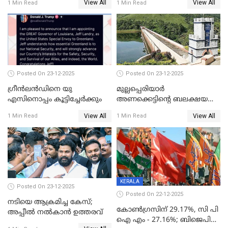
View All
View All
1 Min Read
1 Min Read
Posted On 23-12-2025
Posted On 23-12-2025
ഗ്രീന്‍ലന്‍ഡിനെ യു
മുല്ലപ്പെരിയാര്‍
എസിനൊപ്പം കൂട്ടിച്ചേര്‍ക്കും
അണക്കെട്ടിന്റെ ബലക്ഷയ
നിര്‍ണയം; പരിശോധന ഇന്ന്
View All
View All
1 Min Read
1 Min Read
തുടങ്ങും
KERALA
Posted On 23-12-2025
Posted On 22-12-2025
നടിയെ ആക്രമിച്ച കേസ്;
കോൺഗ്രസിന് 29.17%, സി പി
അപ്പീൽ നൽകാൻ ഉത്തരവ്
ഐ എം - 27.16%; ബിജെപി