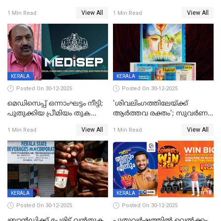
അവസാനിക്കുന്നില്ല
വ്യവസായിയുടെ ആരോപണം
View All
View All
1 Min Read
1 Min Read
നിഷേധിച്ച് ഡി മണി
KERALA
KERALA
Posted On 30-12-2025
Posted On 30-12-2025
മെഡിസെപ്പ് ഒന്നാംഘട്ടം നീട്ടി;
'ശിവലിംഗത്തിലേയ്ക്ക്
പുതുക്കിയ പ്രീമിയം തുക
ആര്‍ത്തവ രക്തം'; സുവര്‍ണ
ഈടാക്കുക ജനുവരി 31
കേരളം ലോട്ടറിയിലെ
View All
View All
1 Min Read
1 Min Read
മുതൽ
ചിത്രത്തിനെതിരെ ഹിന്ദു
ഐക്യവേദി പരാതി നൽകി
KERALA
KERALA
Posted On 30-12-2025
Posted On 30-12-2025
ബ്രാൻഡിക്ക് പേരിട്ട് വൻതുക
പുതുവർഷത്തിൽ വെൽക്കം