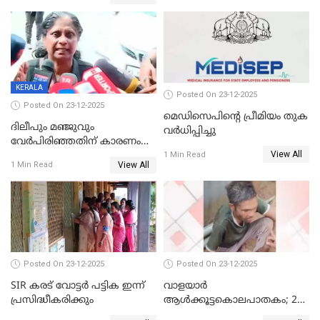
KERALA
Posted On 23-12-2025
Posted On 23-12-2025
മെഡിസെപിന്റെ പ്രീമിയം തുക
ദിലീപും മഞ്ജുവും
വർധിപ്പിച്ചു
വേർപിരിഞ്ഞതിന് കാരണം
View All
ദിലീപ് മഞ്ജുവിന് നൽകിയ ആ
1 Min Read
View All
1 Min Read
പഴയ മൊബൈലിൽ നിന്ന്
കണ്ടെത്തിയ ചാറ്റിൽ
നിന്നാണ്; എട്ടാം പ്രതിക്ക്
മോട്ടീവ് ഉണ്ടായിരുന്നെന്നും
അഡ്വ. ടി.ബി മിനി
Posted On 23-12-2025
Posted On 23-12-2025
SIR കരട് വോട്ടര്‍ പട്ടിക ഇന്ന്
വാളയാർ
പ്രസിദ്ധീകരിക്കും
ആൾക്കൂട്ടകൊലപാതകം; 2
പേർ കൂടി കസ്റ്റഡിയിൽ