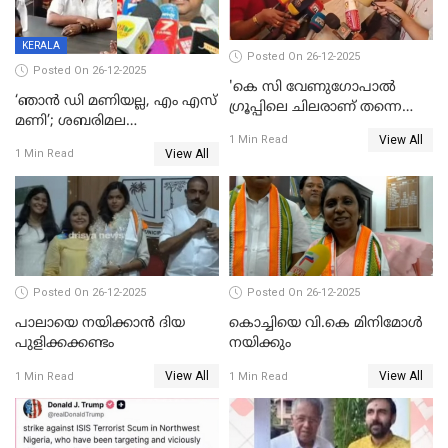
KERALA
Posted On 26-12-2025
Posted On 26-12-2025
'കെ സി വേണുഗോപാല്‍
‘ഞാൻ ഡി മണിയല്ല, എം എസ്
ഗ്രൂപ്പിലെ ചിലരാണ് തന്നെ
മണി’; ശബരിമല
തഴഞ്ഞത്'; ലാലി ജെയിംസ്
View All
സ്വർണക്കവർച്ചയുമായി ഒരു
1 Min Read
View All
1 Min Read
ബന്ധവും ഇല്ലെന്ന് എസ്ഐടി
ചോദ്യം ചെയ്ത ദിണ്ടിഗലിലെ
വ്യവസായി
Posted On 26-12-2025
Posted On 26-12-2025
പാലായെ നയിക്കാന്‍ ദിയ
കൊച്ചിയെ വി.കെ മിനിമോള്‍
പുളിക്കക്കണ്ടം
നയിക്കും
View All
View All
1 Min Read
1 Min Read