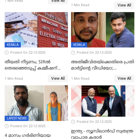
View All
20% കടന്നത്
1 Min Read
View All
1 Min Read
തിരുവനന്തപുരത്ത് മാത്രം,
തദ്ദേശത്തിലെ യഥാർത്ഥ
കണക്ക് പുറത്ത്
KERALA
KERALA
Posted On 22-12-2025
Posted On 22-12-2025
തീയതി നീട്ടണം; SIRൽ
അതിജീവിതയ്‌ക്കെതിരെ പ്രതി
തെരഞ്ഞെടുപ്പ് കമ്മീഷന്
മാർട്ടിന്റെ വീഡിയോ;
കത്തയച്ച് കേരളം
പ്രചരിപ്പിച്ച മൂന്നുപേർ
View All
View All
1 Min Read
1 Min Read
അറസ്റ്റിൽ; നൂറോളം
സൈറ്റുകളിൽ നിന്നും
വിഡിയോ നീക്കം ചെയ്യാനും
പൊലീസ്
LATEST NEWS
Posted On 22-12-2025
Posted On 22-12-2025
ഇന്ത്യ - ന്യൂസിലാൻഡ് സ്വതന്ത്ര
4 മാസം ഗർഭിണിയായ
വ്യാപാര കരാർ