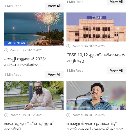
View All
അറസ്റ്റിലായ മലയാളി
1 Min Read
പിടികൂടി
View All
1 Min Read
വൈദികനും ഭാര്യയ്ക്കും
ഉൾപ്പെടെ 11പേർക്കും ജാമ്യം
LATEST NEWS
Posted On 31-12-2025
Posted On 31-12-2025
CBSE 10,12 ക്ലാസ് പരീക്ഷകള്‍
ഹാപ്പി ന്യൂഇയർ 2026;
മാറ്റിവച്ചു
കിരിബാത്തിയിൽ
View All
പുതുവർഷമെത്തി
1 Min Read
View All
1 Min Read
Posted On 31-12-2025
Posted On 31-12-2025
ജയസൂര്യക്ക് വീണ്ടും ഇഡി
കേരളവിഷനെ പ്രശംസിച്ച്
നോട്ടീസ്
മന്ത്രി കെബി ഗണേഷ് കുമാര്‍