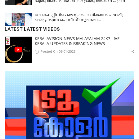
ശത്രുവിനെക്കാള്‍ വലിയ ശ്രതുവായാണ് എന്നെ
കണ്ടത്; എം വി ജയരാജനെതിരെ അര്‍ജുന്‍
ആയങ്കി
ലോകകപ്പിനിടെ മെസ്സിയെ വധിക്കാൻ പദ്ധതി;
ഞെട്ടിക്കുന്ന പൊലീസ് സുരക്ഷാ
രേഖകള്‍;ആറായിരത്തിലധികം ഭീഷണി
LATEST LATEST VIDEOS
സന്ദേശങ്ങൾ ലഭിച്ചെന്ന് ഫ്രഞ്ച് റഫറി
KERALAVISION NEWS MALAYALAM 24X7 LIVE:
KERALA UPDATES & BREAKING NEWS
Posted On 03-01-2023