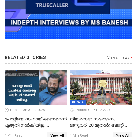
RELATED STORIES
View all news
KERALA
Posted On 31-12-2025
Posted On 31-12-2025
പോറ്റിയെ സഹായിക്കണമെന്ന്
നിയമസഭാ സമ്മേളനം
എഴുതി നൽകിയില്ല,
ജനുവരി 20 മുതല്‍; ബജറ്റ്
ജനങ്ങളെ
അവതരണം അവസാനവാരം;
View All
View All
1 Min Read
1 Min Read