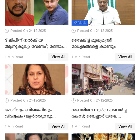
യോഗ തീരുമാനം
KERALA
Posted On 24-12-2025
Posted On 24-12-2025
ദിലീപിന് നല്‍കിയ
വൈകിട്ട് മുഖ്യമന്ത്രി
ആനുകൂല്യം വേണം'; രണ്ടാം
മാധ്യമങ്ങളെ കാണും
പ്രതി മാര്‍ട്ടിന്‍
View All
View All
1 Min Read
1 Min Read
ഹൈക്കോടതിയില്‍
Posted On 24-12-2025
Posted On 24-12-2025
മോദിയും ബിജെപിയും
ശബരിമല സ്വര്‍ണക്കവര്‍ച്ച
വിദ്വേഷം വളർത്തുന്നു;
കേസ്; ബെല്ലാരിയിലെ
പ്രതിഷേധവിമായി
ജ്വല്ലറിയില്‍ പരിശോധന
View All
View All
1 Min Read
1 Min Read
കോൺഗ്രസ്