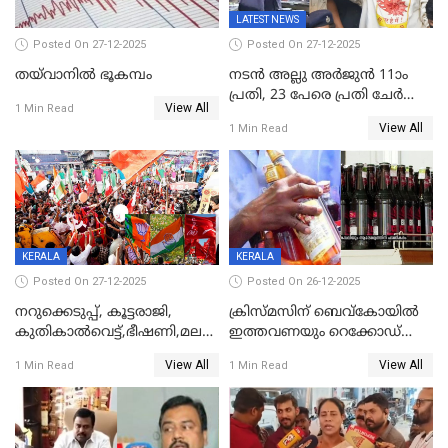
LATEST NEWS
Posted On 27-12-2025
Posted On 27-12-2025
തയ്‌വാനിൽ ഭൂകമ്പം
നടൻ അല്ലു അർജുൻ 11ാം
പ്രതി, 23 പേരെ പ്രതി ചേർത്ത്
View All
1 Min Read
കുറ്റപത്രം സമർപ്പിച്ചു
View All
1 Min Read
KERALA
KERALA
Posted On 27-12-2025
Posted On 26-12-2025
നറുക്കെടുപ്പ്, കൂട്ടരാജി,
ക്രിസ്മസിന് ബെവ്‌കോയിൽ
കുതികാൽവെട്ട്,ഭീഷണി,മലബാറിലാകട്ടെ
ഇത്തവണയും റെക്കോഡ്
ട്വിസ്റ്റോട് ട്വിസ്റ്റും; അടിമുടി
വിൽപ്പന;കഴിഞ്ഞവർഷത്തേക്ക
View All
View All
1 Min Read
1 Min Read
നാടകീയമായി പഞ്ചായത്ത്
53 കോടി രൂപയുടെ അധിക
പ്രസിഡന്‍റ് തെരഞ്ഞെടുപ്പ്
വിൽപ്പന; മലയാളി കുടിച്ചു
തീർത്തത് 333 കോടിയുടെ
മദ്യം