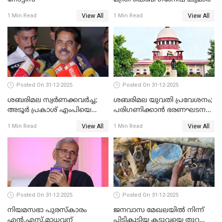
View All
View All
1 Min Read
1 Min Read
Posted On 31-12-2025
Posted On 31-12-2025
ശബരിമല സ്വര്‍ണക്കവര്‍ച്ച;
ശബരിമല യുവതി പ്രവേശനം;
അടൂര്‍ പ്രകാശ് എംപിയെ
പരിഗണിക്കാന്‍ ഭരണഘടന
ചോദ്യം ചെയ്യാൻ SIT
ബെഞ്ച്
View All
View All
1 Min Read
1 Min Read
Posted On 31-12-2025
Posted On 31-12-2025
നിയമസഭാ പുരസ്‌കാരം
ജനവാസ മേഖലയിൽ നിന്ന്
എൻ.എസ്.മാധവന്
പിടികൂടിയ കടുവയെ തുറന്നു