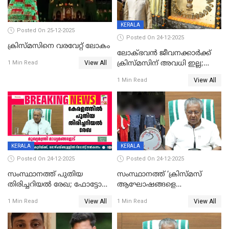
KERALA
Posted On 25-12-2025
Posted On 24-12-2025
ക്രിസ്മസിനെ വരവേറ്റ് ലോകം
ലോക്ഭവൻ ജീവനക്കാർക്ക്
View All
ക്രിസ്മസിന് അവധി ഇല്ല;
1 Min Read
ഹാജരാവാൻ ഉത്തരവ്
View All
1 Min Read
KERALA
KERALA
Posted On 24-12-2025
Posted On 24-12-2025
സംസ്ഥാനത്ത് പുതിയ
സംസ്ഥാനത്ത് ‘ക്രിസ്മസ്
തിരിച്ചറിയല്‍ രേഖ; ഫോട്ടോ
ആഘോഷങ്ങളെ
പതിപ്പിച്ച നേറ്റിവിറ്റി കാര്‍ഡ്
കടന്നാക്രമിയ്ക്കുന്നു; എല്ലാ
View All
View All
1 Min Read
1 Min Read
നല്‍കുമെന്ന് മുഖ്യമന്ത്രി; SIR
ആക്രമണങ്ങൾക്കും പിന്നിലും
ഹെല്‍പ് ഡസ്‌കുകള്‍
സംഘപരിവാർ’; മുഖ്യമന്ത്രി
ആരംഭിക്കാന്‍ മന്ത്രിസഭാ