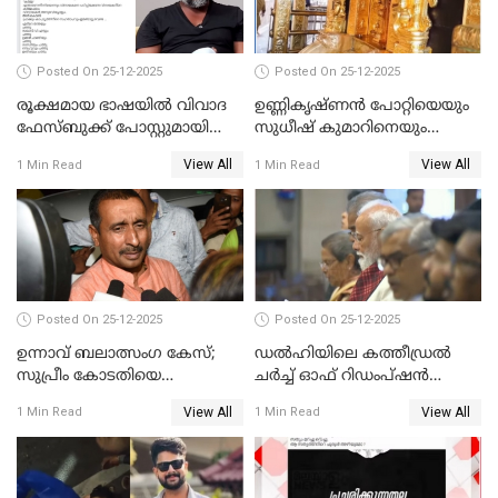
Posted On 25-12-2025
Posted On 25-12-2025
രൂക്ഷമായ ഭാഷയിൽ വിവാദ
ഉണ്ണികൃഷ്ണന്‍ പോറ്റിയെയും
ഫേസ്ബുക്ക് പോസ്റ്റുമായി
സുധീഷ് കുമാറിനെയും
നടൻ വിനായകൻ
വീണ്ടും ചോദ്യം ചെയ്ത് SIT
View All
View All
1 Min Read
1 Min Read
Posted On 25-12-2025
Posted On 25-12-2025
ഉന്നാവ് ബലാത്സംഗ കേസ്;
ഡൽഹിയിലെ കത്തീഡ്രൽ
സുപ്രീം കോടതിയെ
ചർച്ച് ഓഫ് റിഡംപ്ഷൻ
സമീപിക്കാനൊരുങ്ങി
സന്ദർശിച്ച് പ്രധാനമന്ത്രി
View All
View All
1 Min Read
1 Min Read
അതിജീവിത