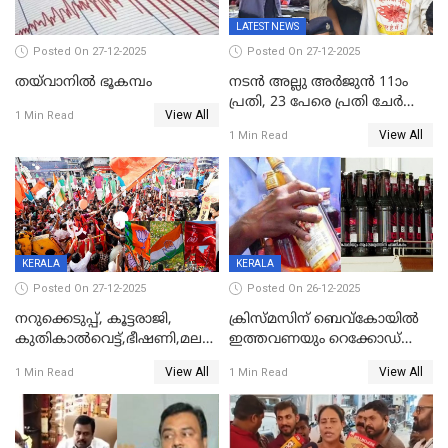
LATEST NEWS
Posted On 27-12-2025
Posted On 27-12-2025
തയ്‌വാനിൽ ഭൂകമ്പം
നടൻ അല്ലു അർജുൻ 11ാം
പ്രതി, 23 പേരെ പ്രതി ചേർത്ത്
View All
1 Min Read
കുറ്റപത്രം സമർപ്പിച്ചു
View All
1 Min Read
KERALA
KERALA
Posted On 27-12-2025
Posted On 26-12-2025
നറുക്കെടുപ്പ്, കൂട്ടരാജി,
ക്രിസ്മസിന് ബെവ്‌കോയിൽ
കുതികാൽവെട്ട്,ഭീഷണി,മലബാറിലാകട്ടെ
ഇത്തവണയും റെക്കോഡ്
ട്വിസ്റ്റോട് ട്വിസ്റ്റും; അടിമുടി
വിൽപ്പന;കഴിഞ്ഞവർഷത്തേക്ക
View All
View All
1 Min Read
1 Min Read
നാടകീയമായി പഞ്ചായത്ത്
53 കോടി രൂപയുടെ അധിക
പ്രസിഡന്‍റ് തെരഞ്ഞെടുപ്പ്
വിൽപ്പന; മലയാളി കുടിച്ചു
തീർത്തത് 333 കോടിയുടെ
മദ്യം