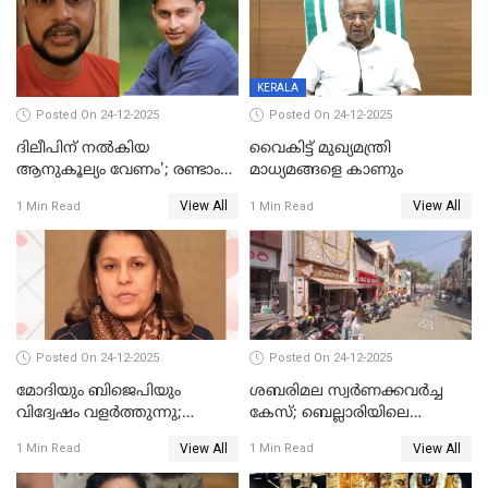
ആരംഭിക്കാന്‍ മന്ത്രിസഭാ
യോഗ തീരുമാനം
KERALA
Posted On 24-12-2025
Posted On 24-12-2025
ദിലീപിന് നല്‍കിയ
വൈകിട്ട് മുഖ്യമന്ത്രി
ആനുകൂല്യം വേണം'; രണ്ടാം
മാധ്യമങ്ങളെ കാണും
പ്രതി മാര്‍ട്ടിന്‍
View All
View All
1 Min Read
1 Min Read
ഹൈക്കോടതിയില്‍
Posted On 24-12-2025
Posted On 24-12-2025
മോദിയും ബിജെപിയും
ശബരിമല സ്വര്‍ണക്കവര്‍ച്ച
വിദ്വേഷം വളർത്തുന്നു;
കേസ്; ബെല്ലാരിയിലെ
പ്രതിഷേധവിമായി
ജ്വല്ലറിയില്‍ പരിശോധന
View All
View All
1 Min Read
1 Min Read
കോൺഗ്രസ്