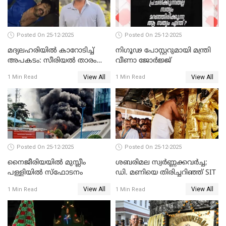
Posted On 25-12-2025
Posted On 25-12-2025
മദ്യലഹരിയിൽ കാറോടിച്ച്
നിഗൂഢ പോസ്റ്ററുമായി മന്ത്രി
അപകടം: സീരിയൽ താരം
വീണാ ജോർജ്ജ്
സിദ്ധാർത്ഥ് പ്രഭുവിനെതിരെ
View All
View All
1 Min Read
1 Min Read
കേസെടുത്തു
Posted On 25-12-2025
Posted On 25-12-2025
നൈജീരിയയിൽ മുസ്ലീം
ശബരിമല സ്വര്‍ണ്ണക്കവര്‍ച്ച;
പള്ളിയില്‍ സ്‌ഫോടനം
ഡി. മണിയെ തിരിച്ചറിഞ്ഞ് SIT
View All
View All
1 Min Read
1 Min Read