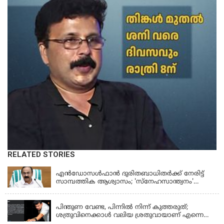
RELATED STORIES
KERALA
എന്‍ഡോസള്‍ഫാന്‍ ദുരിതബാധിതർക്ക് നേരിട്ട്
സാമ്പത്തിക ആശ്വാസം; 'സ്‌നേഹസാന്ത്വനം'
പദ്ധതി പ്രവർത്തനങ്ങൾക്ക് 14.40 കോടിയുടെ
KERALA
ഭരണാനുമതി
പിന്തുണ വേണ്ട, പിന്നില്‍ നിന്ന് കുത്തരുത്;
ശത്രുവിനെക്കാള്‍ വലിയ ശ്രതുവായാണ് എന്നെ
കണ്ടത്; എം വി ജയരാജനെതിരെ അര്‍ജുന്‍