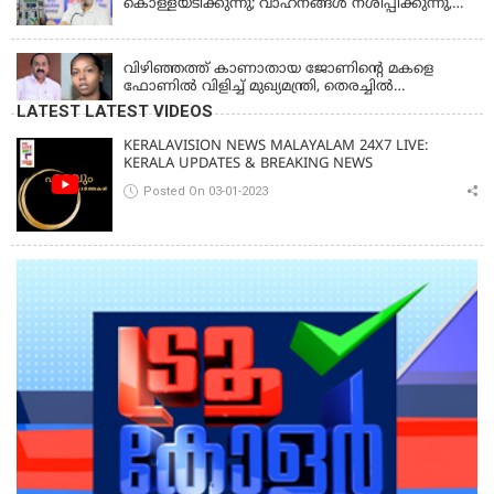
കൊള്ളയടിക്കുന്നു; വാഹനങ്ങൾ നശിപ്പിക്കുന്നു,
ജീവിതങ്ങൾ നശിപ്പിക്കുന്നുവെന്നും രാഹുൽ ഗാന്ധി
KERALA
വിഴിഞ്ഞത്ത് കാണാതായ ജോണിന്റെ മകളെ
ഫോണിൽ വിളിച്ച് മുഖ്യമന്ത്രി, തെരച്ചിൽ
ഊർജിതമാക്കുമെന്ന് ഉറപ്പ് നൽകി; മന്ത്രി സിപി
LATEST LATEST VIDEOS
ജോൺ അഞ്ചുതെങ്ങിൽ; കടലിൽ
പോകുന്നവരെയും ഉൾപ്പെടുത്തി നാളെ ഊർജിത
KERALAVISION NEWS MALAYALAM 24X7 LIVE:
തെരച്ചിൽ
KERALA UPDATES & BREAKING NEWS
Posted On 03-01-2023