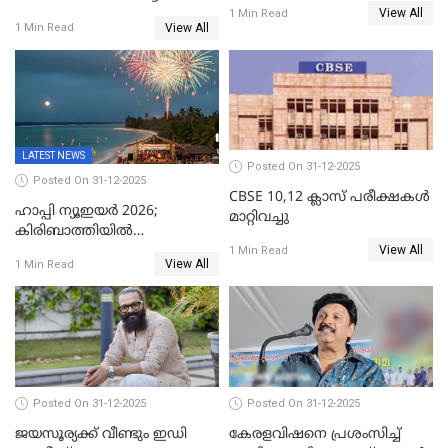
സ്ഫോടകവസ്തുക്കൾ
View All
അറസ്റ്റിലായ മലയാളി
1 Min Read
പിടികൂടി
View All
1 Min Read
വൈദികനും ഭാര്യയ്ക്കും
ഉൾപ്പെടെ 11പേർക്കും ജാമ്യം
LATEST NEWS
Posted On 31-12-2025
Posted On 31-12-2025
CBSE 10,12 ക്ലാസ് പരീക്ഷകള്‍
ഹാപ്പി ന്യൂഇയർ 2026;
മാറ്റിവച്ചു
കിരിബാത്തിയിൽ
View All
പുതുവർഷമെത്തി
1 Min Read
View All
1 Min Read
Posted On 31-12-2025
Posted On 31-12-2025
ജയസൂര്യക്ക് വീണ്ടും ഇഡി
കേരളവിഷനെ പ്രശംസിച്ച്