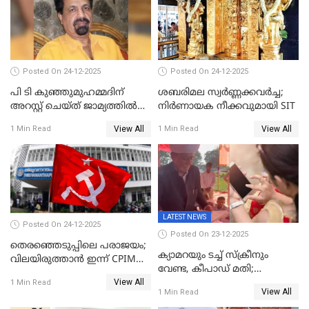
Posted On 24-12-2025
Posted On 24-12-2025
പി ടി കുഞ്ഞുമുഹമ്മദിന്
ശബരിമല സ്വര്‍ണ്ണക്കവര്‍ച്ച;
അറസ്റ്റ് ചെയ്ത് ജാമ്യത്തില്‍
നിർണായക നീക്കവുമായി SIT
വിട്ടു
View All
View All
1 Min Read
1 Min Read
LATEST NEWS
Posted On 24-12-2025
Posted On 23-12-2025
തെരഞ്ഞെടുപ്പിലെ പരാജയം;
ക്യാമറയും ടച്ച് സ്ക്രീനും
വിലയിരുത്താന്‍ ഇന്ന് CPIM
വേണ്ട, കീപാഡ് മതി;
യോഗം
View All
സ്ത്രീകൾക്ക് സ്മാർട്ട് ഫോൺ
1 Min Read
View All
1 Min Read
വിലക്കി രാജ്യത്തെ ഒരു