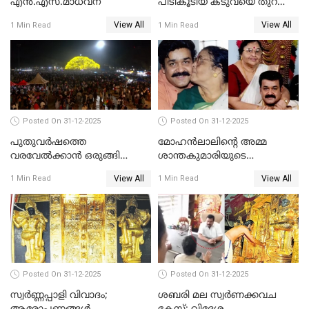
എൻ.എസ്.മാധവന്
പിടികൂടിയ കടുവയെ തുറന്നു
വിട്ടു
View All
View All
1 Min Read
1 Min Read
Posted On 31-12-2025
Posted On 31-12-2025
പുതുവര്‍ഷത്തെ
മോഹന്‍ലാലിന്റെ അമ്മ
വരവേല്‍ക്കാന്‍ ഒരുങ്ങി
ശാന്തകുമാരിയുടെ
ലോകം
സംസ്‌കാരം ഇന്ന്
View All
View All
1 Min Read
1 Min Read
Posted On 31-12-2025
Posted On 31-12-2025
സ്വർണ്ണപ്പാളി വിവാദം;
ശബരി മല സ്വർണക്കവച