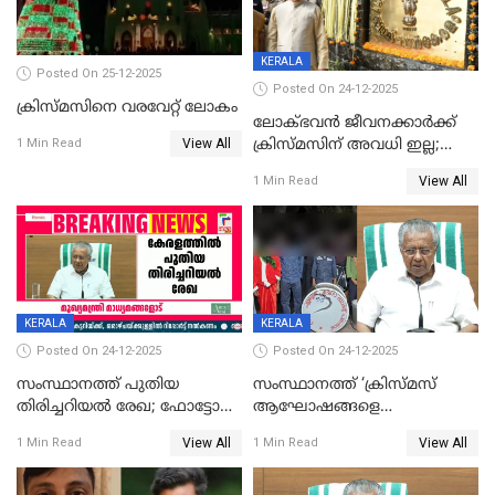
KERALA
Posted On 25-12-2025
Posted On 24-12-2025
ക്രിസ്മസിനെ വരവേറ്റ് ലോകം
ലോക്ഭവൻ ജീവനക്കാർക്ക്
View All
ക്രിസ്മസിന് അവധി ഇല്ല;
1 Min Read
ഹാജരാവാൻ ഉത്തരവ്
View All
1 Min Read
KERALA
KERALA
Posted On 24-12-2025
Posted On 24-12-2025
സംസ്ഥാനത്ത് പുതിയ
സംസ്ഥാനത്ത് ‘ക്രിസ്മസ്
തിരിച്ചറിയല്‍ രേഖ; ഫോട്ടോ
ആഘോഷങ്ങളെ
പതിപ്പിച്ച നേറ്റിവിറ്റി കാര്‍ഡ്
കടന്നാക്രമിയ്ക്കുന്നു; എല്ലാ
View All
View All
1 Min Read
1 Min Read
നല്‍കുമെന്ന് മുഖ്യമന്ത്രി; SIR
ആക്രമണങ്ങൾക്കും പിന്നിലും
ഹെല്‍പ് ഡസ്‌കുകള്‍
സംഘപരിവാർ’; മുഖ്യമന്ത്രി