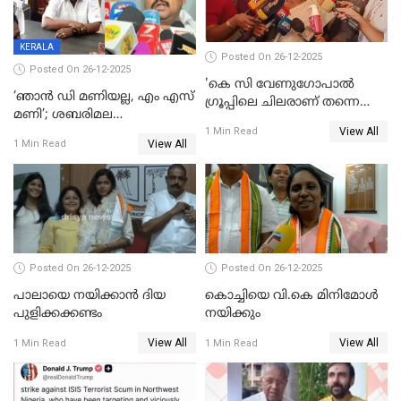
KERALA
Posted On 26-12-2025
Posted On 26-12-2025
'കെ സി വേണുഗോപാല്‍
‘ഞാൻ ഡി മണിയല്ല, എം എസ്
ഗ്രൂപ്പിലെ ചിലരാണ് തന്നെ
മണി’; ശബരിമല
തഴഞ്ഞത്'; ലാലി ജെയിംസ്
View All
സ്വർണക്കവർച്ചയുമായി ഒരു
1 Min Read
View All
1 Min Read
ബന്ധവും ഇല്ലെന്ന് എസ്ഐടി
ചോദ്യം ചെയ്ത ദിണ്ടിഗലിലെ
വ്യവസായി
Posted On 26-12-2025
Posted On 26-12-2025
പാലായെ നയിക്കാന്‍ ദിയ
കൊച്ചിയെ വി.കെ മിനിമോള്‍
പുളിക്കക്കണ്ടം
നയിക്കും
View All
View All
1 Min Read
1 Min Read