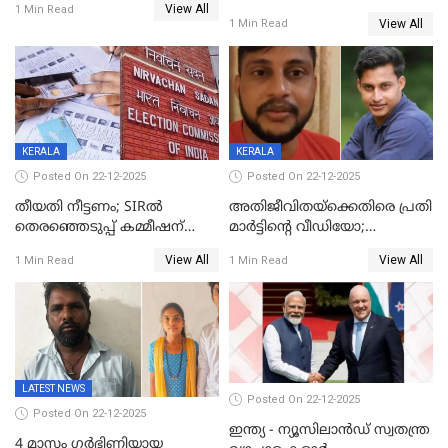
View All
20% കടന്നത്
1 Min Read
View All
1 Min Read
തിരുവനന്തപുരത്ത് മാത്രം,
തദ്ദേശത്തിലെ യഥാർത്ഥ
കണക്ക് പുറത്ത്
KERALA
KERALA
Posted On 22-12-2025
Posted On 22-12-2025
തീയതി നീട്ടണം; SIRൽ
അതിജീവിതയ്‌ക്കെതിരെ പ്രതി
തെരഞ്ഞെടുപ്പ് കമ്മീഷന്
മാർട്ടിന്റെ വീഡിയോ;
കത്തയച്ച് കേരളം
പ്രചരിപ്പിച്ച മൂന്നുപേർ
View All
View All
1 Min Read
1 Min Read
അറസ്റ്റിൽ; നൂറോളം
സൈറ്റുകളിൽ നിന്നും
വിഡിയോ നീക്കം ചെയ്യാനും
പൊലീസ്
LATEST NEWS
Posted On 22-12-2025
Posted On 22-12-2025
ഇന്ത്യ - ന്യൂസിലാൻഡ് സ്വതന്ത്ര
4 മാസം ഗർഭിണിയായ