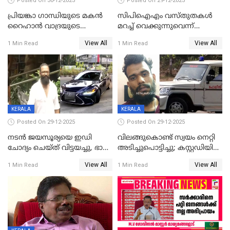
Posted On 30-12-2025
Posted On 29-12-2025
പ്രിയങ്കാ ​ഗാന്ധിയുടെ മകൻ
സിപിഐഎം വസ്തുതകൾ
റൈഹാൻ വാദ്രയുടെ
മറച്ച് വെക്കുന്നുവെന്ന്
വിവാഹനിശ്ചയം
സിപിഐ, 'പത്മകുമാറിനെ
View All
View All
1 Min Read
1 Min Read
കഴിഞ്ഞതായി റിപ്പോർട്ട്
സംരക്ഷിച്ചത്
തിരിച്ചടിച്ചു',വെള്ളാപ്പള്ളിയെ
ന്യായീകരിക്കുന്നതിലും
CPIഎക്സിക്യൂട്ടീവിൽ
വിമർശനം
KERALA
KERALA
Posted On 29-12-2025
Posted On 29-12-2025
നടൻ ജയസൂര്യയെ ഇഡി
വിലങ്ങുകൊണ്ട് സ്വയം നെറ്റി
ചോദ്യം ചെയ്ത് വിട്ടയച്ചു, ഭാര്യ
അടിച്ചുപൊട്ടിച്ചു; കസ്റ്റഡിയിൽ
സരിതയുടെയും
എടുക്കുന്നതിനിടെ
View All
View All
1 Min Read
1 Min Read
മൊഴിയെടുത്തു
വധശ്രമക്കേസ് പ്രതി
വിലങ്ങുമായി രക്ഷപ്പെട്ടു;
വ്യാപക തെരച്ചിൽ