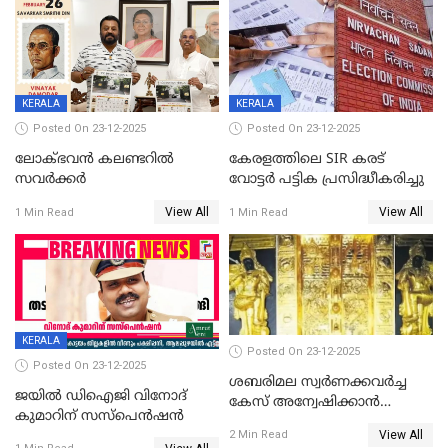
പഞ്ചായത്ത്
KERALA
KERALA
Posted On 23-12-2025
Posted On 23-12-2025
ലോക്ഭവൻ കലണ്ടറിൽ
കേരളത്തിലെ SIR കരട്
സവർക്കർ
വോട്ടര്‍ പട്ടിക പ്രസിദ്ധീകരിച്ചു
View All
View All
1 Min Read
1 Min Read
KERALA
Posted On 23-12-2025
Posted On 23-12-2025
ശബരിമല സ്വര്‍ണക്കവര്‍ച്ച
ജയിൽ ഡിഐജി വിനോദ്
കേസ് അന്വേഷിക്കാന്‍
കുമാറിന് സസ്പെൻഷൻ
തയ്യാറെന്ന് CBI
View All
2 Min Read