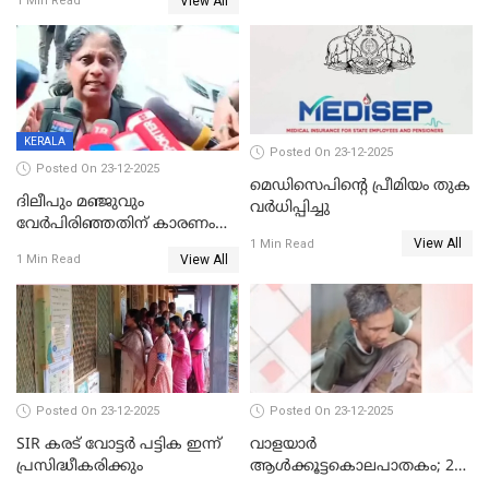
View All
1 Min Read
KERALA
Posted On 23-12-2025
Posted On 23-12-2025
മെഡിസെപിന്റെ പ്രീമിയം തുക
ദിലീപും മഞ്ജുവും
വർധിപ്പിച്ചു
വേർപിരിഞ്ഞതിന് കാരണം
View All
ദിലീപ് മഞ്ജുവിന് നൽകിയ ആ
1 Min Read
View All
1 Min Read
പഴയ മൊബൈലിൽ നിന്ന്
കണ്ടെത്തിയ ചാറ്റിൽ
നിന്നാണ്; എട്ടാം പ്രതിക്ക്
മോട്ടീവ് ഉണ്ടായിരുന്നെന്നും
അഡ്വ. ടി.ബി മിനി
Posted On 23-12-2025
Posted On 23-12-2025
SIR കരട് വോട്ടര്‍ പട്ടിക ഇന്ന്
വാളയാർ
പ്രസിദ്ധീകരിക്കും
ആൾക്കൂട്ടകൊലപാതകം; 2
പേർ കൂടി കസ്റ്റഡിയിൽ