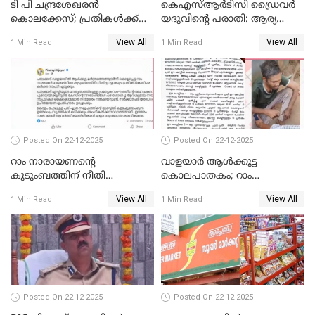
ടി പി ചന്ദ്രശേഖരന്‍
കെഎസ്ആർടിസി ഡ്രൈവർ
കൊലക്കേസ്; പ്രതികള്‍ക്ക്
യദുവിന്റെ പരാതി: ആര്യ
വീണ്ടും പരോള്‍
രാജേന്ദ്രനും സച്ചിൻ ദേവിനും
View All
View All
1 Min Read
1 Min Read
കോടതി നോട്ടീസ്
Posted On 22-12-2025
Posted On 22-12-2025
റാം നാരായണന്റെ
വാളയാർ ആൾക്കൂട്ട
കുടുംബത്തിന് നീതി
കൊലപാതകം; റാം
ഉറപ്പാക്കും; പിണറായി
നാരായണൻ നേരിട്ടത് ക്രൂര
View All
View All
1 Min Read
1 Min Read
വിജയന്‍
പീഡനം
Posted On 22-12-2025
Posted On 22-12-2025