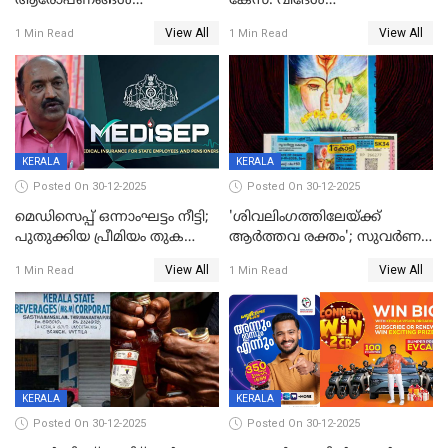
ആരോപണങ്ങൾ
കേസ്: വിദേശ
അവസാനിക്കുന്നില്ല
വ്യവസായിയുടെ ആരോപണം
View All
View All
1 Min Read
1 Min Read
നിഷേധിച്ച് ഡി മണി
KERALA
KERALA
Posted On 30-12-2025
Posted On 30-12-2025
മെഡിസെപ്പ് ഒന്നാംഘട്ടം നീട്ടി;
'ശിവലിംഗത്തിലേയ്ക്ക്
പുതുക്കിയ പ്രീമിയം തുക
ആര്‍ത്തവ രക്തം'; സുവര്‍ണ
ഈടാക്കുക ജനുവരി 31
കേരളം ലോട്ടറിയിലെ
View All
View All
1 Min Read
1 Min Read
മുതൽ
ചിത്രത്തിനെതിരെ ഹിന്ദു
ഐക്യവേദി പരാതി നൽകി
KERALA
KERALA
Posted On 30-12-2025
Posted On 30-12-2025