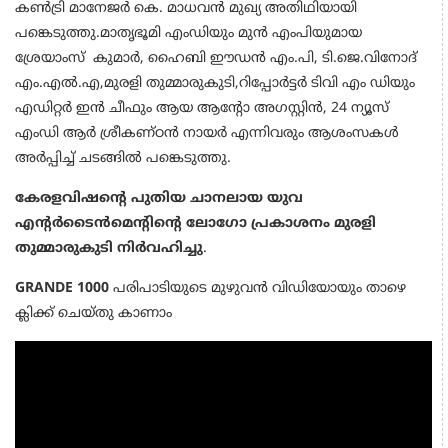
കണ്‍ട്രി മാനേജര്‍ കെ. മാധവന്‍ മുഖ്യ അതിഥിയായി
പങ്കെടുത്തു.മാതൃഭൂമി എംഡിയും മുൻ എംപിയുമായ
ശ്രേയാംസ് കുമാർ, ഹൈബി ഈഡന്‍ എം.പി, ടി.ജെ.വിനോദ്
എം.എല്‍.എ,മുരളി തുമ്മാരുകുടി,റിപ്പോർട്ടർ ടിവി എം ഡിയും
എഡിറ്റർ ഇൻ ചീഫും ആയ ആന്റോ അഗസ്റ്റിൻ, 24 ന്യൂസ്
എംഡി ആർ ശ്രീകണ്ഠൻ നായർ എന്നിവരും ആശംസകൾ
അർപ്പിച്ച് ചടങ്ങിൽ പങ്കെടുത്തു.
കേരളവിഷന്റെ പുതിയ ചാനലായ യുവ
എന്റര്‍ടൈന്‍മെന്റിന്റെ ലോഗോ പ്രകാശനം മുരളി
തുമ്മാരുകുടി നിര്‍വഹിച്ചു
.
GRANDE 1000
പരിപാടിയുടെ മുഴുവൻ വിഡിയോയും താഴെ
ക്ലിക്ക് ചെയ്തു കാണാം