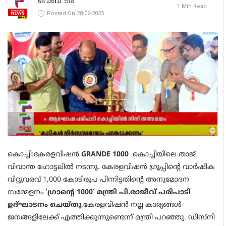
വെബ് ടീം
1 Min Read
Posted On 28-06-2025
കൊച്ചി:കേരളവിഷന്‍
GRANDE 1000
കൊച്ചിയിലെ താജ്
വിവാന്ത ഹോട്ടലില്‍ നടന്നു. കേരളവിഷന്‍ ഗ്രൂപ്പിന്‍റെ വാര്‍ഷിക
വിറ്റുവരവ് 1,000 കോടിരൂപ പിന്നിട്ടതിന്‍റെ അനുമോദന
സമ്മേളനം
‘ഗ്രാന്‍റെ 1000’ മന്ത്രി പി.രാജീവ് പരിപാടി
ഉദ്ഘാടനം ചെയ്തു
.കേരളവിഷന്‍ നല്ല കാര്യങ്ങള്‍
ജനങ്ങളിലേക്ക് എത്തിക്കുന്നുണ്ടെന്ന് മന്ത്രി പറഞ്ഞു. ഡിസ്നി