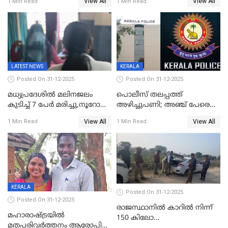
View All
View All
1 Min Read
1 Min Read
തെറ്റിദ്ധരിപ്പിക്കരുത്,
മന്ത്രിസഭാ
സാങ്കൽപ്പിക കഥകൾ
യോഗതീരുമാനങ്ങൾ
പ്രചരിപ്പിക്കുന്നുവെന്നും
കടകംപള്ളി സുരേന്ദ്രൻ
LATEST NEWS
KERALA
Posted On 31-12-2025
Posted On 31-12-2025
മധ്യപ്രദേശിൽ മലിനജലം
പൊലീസ് തലപ്പത്ത്
കുടിച്ച് 7 പേർ മരിച്ചു,നൂറോളം
അഴിച്ചുപണി; അഞ്ച് പേരെ
പേർ ഗുരുതരാവസ്ഥയിൽ
ഐജി റാങ്കിലേക്ക്
View All
View All
1 Min Read
1 Min Read
ഉയർത്തി,അജിതാ ബീഗം
ക്രൈംബ്രാഞ്ച് ഐജി,
എസ്.ശ്യാംസുന്ദർ
ഇന്റലിജൻസ് ഐജി
KERALA
Posted On 31-12-2025
Posted On 31-12-2025
രാജസ്ഥാനിൽ കാറിൽ നിന്ന്
മഹാരാഷ്ട്രയിൽ
150 കിലോ
മതപരിവർത്തനം ആരോപിച്ചു