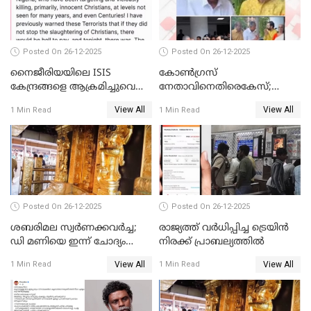
Posted On 26-12-2025
Posted On 26-12-2025
നൈജീരിയയിലെ ISIS
കോണ്‍ഗ്രസ്
കേന്ദ്രങ്ങളെ ആക്രമിച്ചുവെന്ന്
നേതാവിനെതിരെകേസ്;
ട്രംപ്
മുഖ്യമന്ത്രിയും ഉണ്ണികൃഷ്ണന്‍
View All
View All
1 Min Read
1 Min Read
പോറ്റിയും ഒപ്പമുള്ള AI ചിത്രം
പങ്കുവെച്ചു
Posted On 26-12-2025
Posted On 26-12-2025
ശബരിമല സ്വര്‍ണക്കവര്‍ച്ച;
രാജ്യത്ത് വര്‍ധിപ്പിച്ച ട്രെയിന്‍
ഡി മണിയെ ഇന്ന് ചോദ്യം
നിരക്ക് പ്രാബല്യത്തില്‍
ചെയ്യും
View All
View All
1 Min Read
1 Min Read