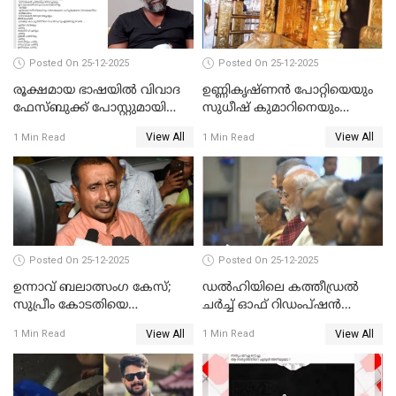
Posted On 25-12-2025
Posted On 25-12-2025
രൂക്ഷമായ ഭാഷയിൽ വിവാദ
ഉണ്ണികൃഷ്ണന്‍ പോറ്റിയെയും
ഫേസ്ബുക്ക് പോസ്റ്റുമായി
സുധീഷ് കുമാറിനെയും
നടൻ വിനായകൻ
വീണ്ടും ചോദ്യം ചെയ്ത് SIT
View All
View All
1 Min Read
1 Min Read
Posted On 25-12-2025
Posted On 25-12-2025
ഉന്നാവ് ബലാത്സംഗ കേസ്;
ഡൽഹിയിലെ കത്തീഡ്രൽ
സുപ്രീം കോടതിയെ
ചർച്ച് ഓഫ് റിഡംപ്ഷൻ
സമീപിക്കാനൊരുങ്ങി
സന്ദർശിച്ച് പ്രധാനമന്ത്രി
View All
View All
1 Min Read
1 Min Read
അതിജീവിത