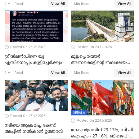
View All
View All
1 Min Read
1 Min Read
Posted On 23-12-2025
Posted On 23-12-2025
ഗ്രീന്‍ലന്‍ഡിനെ യു
മുല്ലപ്പെരിയാര്‍
എസിനൊപ്പം കൂട്ടിച്ചേര്‍ക്കും
അണക്കെട്ടിന്റെ ബലക്ഷയ
നിര്‍ണയം; പരിശോധന ഇന്ന്
View All
View All
1 Min Read
1 Min Read
തുടങ്ങും
KERALA
Posted On 23-12-2025
Posted On 22-12-2025
നടിയെ ആക്രമിച്ച കേസ്;
കോൺഗ്രസിന് 29.17%, സി പി
അപ്പീൽ നൽകാൻ ഉത്തരവ്
ഐ എം - 27.16%; ബിജെപി