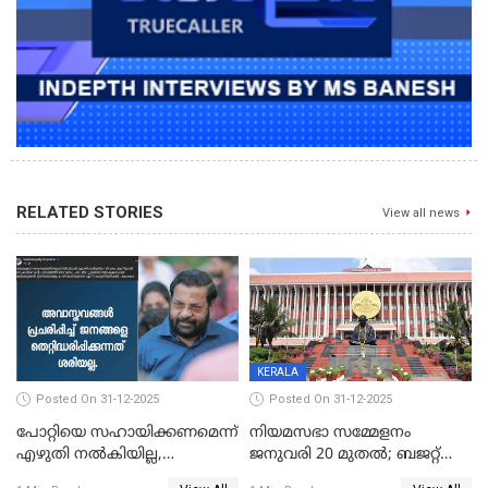
RELATED STORIES
View all news
KERALA
Posted On 31-12-2025
Posted On 31-12-2025
പോറ്റിയെ സഹായിക്കണമെന്ന്
നിയമസഭാ സമ്മേളനം
എഴുതി നൽകിയില്ല,
ജനുവരി 20 മുതല്‍; ബജറ്റ്
ജനങ്ങളെ
അവതരണം അവസാനവാരം;