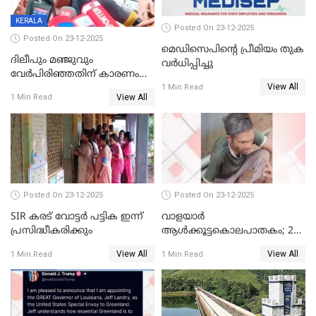
KERALA
Posted On 23-12-2025
Posted On 23-12-2025
മെഡിസെപിന്റെ പ്രീമിയം തുക
ദിലീപും മഞ്ജുവും
വർധിപ്പിച്ചു
വേർപിരിഞ്ഞതിന് കാരണം
View All
ദിലീപ് മഞ്ജുവിന് നൽകിയ ആ
1 Min Read
View All
1 Min Read
പഴയ മൊബൈലിൽ നിന്ന്
കണ്ടെത്തിയ ചാറ്റിൽ
നിന്നാണ്; എട്ടാം പ്രതിക്ക്
മോട്ടീവ് ഉണ്ടായിരുന്നെന്നും
അഡ്വ. ടി.ബി മിനി
Posted On 23-12-2025
Posted On 23-12-2025
SIR കരട് വോട്ടര്‍ പട്ടിക ഇന്ന്
വാളയാർ
പ്രസിദ്ധീകരിക്കും
ആൾക്കൂട്ടകൊലപാതകം; 2
പേർ കൂടി കസ്റ്റഡിയിൽ
View All
View All
1 Min Read
1 Min Read