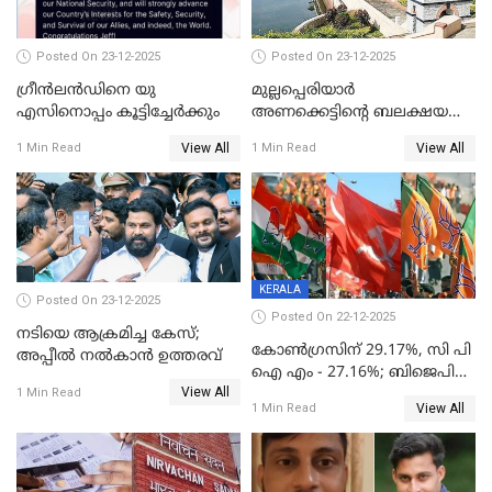
Posted On 23-12-2025
Posted On 23-12-2025
ഗ്രീന്‍ലന്‍ഡിനെ യു
മുല്ലപ്പെരിയാര്‍
എസിനൊപ്പം കൂട്ടിച്ചേര്‍ക്കും
അണക്കെട്ടിന്റെ ബലക്ഷയ
നിര്‍ണയം; പരിശോധന ഇന്ന്
View All
View All
1 Min Read
1 Min Read
തുടങ്ങും
KERALA
Posted On 23-12-2025
Posted On 22-12-2025
നടിയെ ആക്രമിച്ച കേസ്;
കോൺഗ്രസിന് 29.17%, സി പി
അപ്പീൽ നൽകാൻ ഉത്തരവ്
ഐ എം - 27.16%; ബിജെപി
View All
20% കടന്നത്
1 Min Read
View All
1 Min Read
തിരുവനന്തപുരത്ത് മാത്രം,
തദ്ദേശത്തിലെ യഥാർത്ഥ
കണക്ക് പുറത്ത്