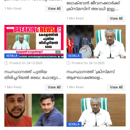
ലോക്ഭവൻ ജീവനക്കാർക്ക്
View All
ക്രിസ്മസിന് അവധി ഇല്ല;
1 Min Read
ഹാജരാവാൻ ഉത്തരവ്
View All
1 Min Read
KERALA
KERALA
Posted On 24-12-2025
Posted On 24-12-2025
സംസ്ഥാനത്ത് പുതിയ
സംസ്ഥാനത്ത് ‘ക്രിസ്മസ്
തിരിച്ചറിയല്‍ രേഖ; ഫോട്ടോ
ആഘോഷങ്ങളെ
പതിപ്പിച്ച നേറ്റിവിറ്റി കാര്‍ഡ്
കടന്നാക്രമിയ്ക്കുന്നു; എല്ലാ
View All
View All
1 Min Read
1 Min Read
നല്‍കുമെന്ന് മുഖ്യമന്ത്രി; SIR
ആക്രമണങ്ങൾക്കും പിന്നിലും
ഹെല്‍പ് ഡസ്‌കുകള്‍
സംഘപരിവാർ’; മുഖ്യമന്ത്രി
ആരംഭിക്കാന്‍ മന്ത്രിസഭാ
യോഗ തീരുമാനം
KERALA