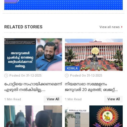
RELATED STORIES
View all news
KERALA
Posted On 31-12-2025
Posted On 31-12-2025
പോറ്റിയെ സഹായിക്കണമെന്ന്
നിയമസഭാ സമ്മേളനം
എഴുതി നൽകിയില്ല,
ജനുവരി 20 മുതല്‍; ബജറ്റ്
ജനങ്ങളെ
അവതരണം അവസാനവാരം;
View All
View All
1 Min Read
1 Min Read
തെറ്റിദ്ധരിപ്പിക്കരുത്,
മന്ത്രിസഭാ
സാങ്കൽപ്പിക കഥകൾ
യോഗതീരുമാനങ്ങൾ
പ്രചരിപ്പിക്കുന്നുവെന്നും
കടകംപള്ളി സുരേന്ദ്രൻ