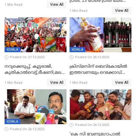
പ്രതി, 23 പേരെ പ്രതി ചേർത്ത്
View All
1 Min Read
കുറ്റപത്രം സമർപ്പിച്ചു
View All
1 Min Read
KERALA
KERALA
Posted On 27-12-2025
Posted On 26-12-2025
നറുക്കെടുപ്പ്, കൂട്ടരാജി,
ക്രിസ്മസിന് ബെവ്‌കോയിൽ
കുതികാൽവെട്ട്,ഭീഷണി,മലബാറിലാകട്ടെ
ഇത്തവണയും റെക്കോഡ്
ട്വിസ്റ്റോട് ട്വിസ്റ്റും; അടിമുടി
വിൽപ്പന;കഴിഞ്ഞവർഷത്തേക്ക
View All
View All
1 Min Read
1 Min Read
നാടകീയമായി പഞ്ചായത്ത്
53 കോടി രൂപയുടെ അധിക
പ്രസിഡന്‍റ് തെരഞ്ഞെടുപ്പ്
വിൽപ്പന; മലയാളി കുടിച്ചു
തീർത്തത് 333 കോടിയുടെ
മദ്യം
KERALA
Posted On 26-12-2025
Posted On 26-12-2025
'കെ സി വേണുഗോപാല്‍