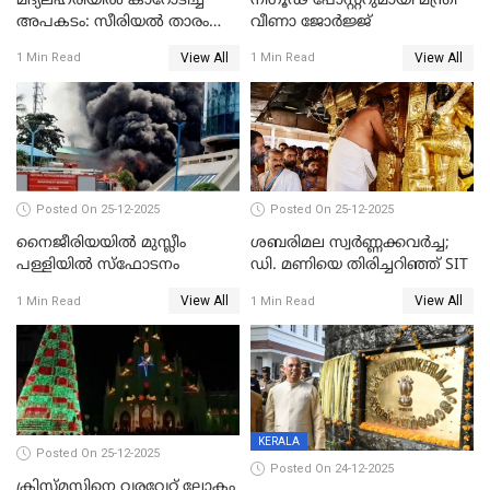
മദ്യലഹരിയിൽ കാറോടിച്ച്
നിഗൂഢ പോസ്റ്ററുമായി മന്ത്രി
അപകടം: സീരിയൽ താരം
വീണാ ജോർജ്ജ്
സിദ്ധാർത്ഥ് പ്രഭുവിനെതിരെ
View All
View All
1 Min Read
1 Min Read
കേസെടുത്തു
Posted On 25-12-2025
Posted On 25-12-2025
നൈജീരിയയിൽ മുസ്ലീം
ശബരിമല സ്വര്‍ണ്ണക്കവര്‍ച്ച;
പള്ളിയില്‍ സ്‌ഫോടനം
ഡി. മണിയെ തിരിച്ചറിഞ്ഞ് SIT
View All
View All
1 Min Read
1 Min Read
KERALA
Posted On 25-12-2025
Posted On 24-12-2025
ക്രിസ്മസിനെ വരവേറ്റ് ലോകം