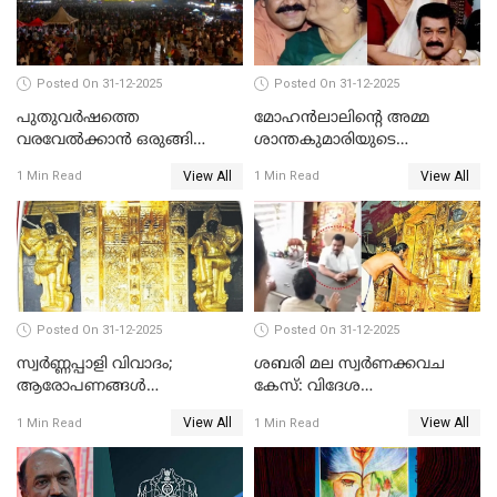
Posted On 31-12-2025
Posted On 31-12-2025
പുതുവര്‍ഷത്തെ
മോഹന്‍ലാലിന്റെ അമ്മ
വരവേല്‍ക്കാന്‍ ഒരുങ്ങി
ശാന്തകുമാരിയുടെ
ലോകം
സംസ്‌കാരം ഇന്ന്
View All
View All
1 Min Read
1 Min Read
Posted On 31-12-2025
Posted On 31-12-2025
സ്വർണ്ണപ്പാളി വിവാദം;
ശബരി മല സ്വർണക്കവച
ആരോപണങ്ങൾ
കേസ്: വിദേശ
അവസാനിക്കുന്നില്ല
വ്യവസായിയുടെ ആരോപണം
View All
View All
1 Min Read
1 Min Read
നിഷേധിച്ച് ഡി മണി