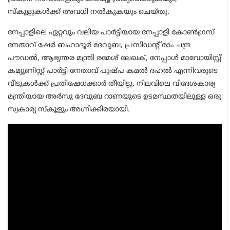
സ്കൂളുകൾക്ക് അവധി നൽകുകയും ചെയ്തു.
നേപ്പാളിലെ ഏറ്റവും വലിയ പാർട്ടിയായ നേപ്പാളി കോൺഗ്രസ്
നേതാവ് ഷേർ ബഹാദൂർ ദേവുബ, പ്രസിഡന്റ് രാം ചന്ദ്ര
പൗഡൽ, ആഭ്യന്തര മന്ത്രി രമേശ് ലേഖക്, നേപ്പാൾ മാവോയിസ്റ്റ്
കമ്യൂണിസ്റ്റ് പാർട്ടി നേതാവ് പുഷ്പ കമൽ ദഹൽ എന്നിവരുടെ
വീടുകൾക്ക് പ്രതിഷേധക്കാർ തീയിട്ടു. നിലവിലെ വിദേശകാര്യ
മന്ത്രിയായ അർസു ദേവുബ റാണയുടെ ഉടമസ്ഥതയിലുള്ള ഒരു
സ്വകാര്യ സ്കൂളും അഗ്നിക്കിരയായി.