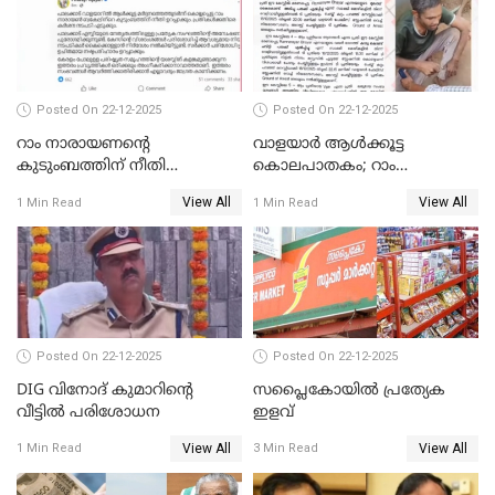
Posted On 22-12-2025
Posted On 22-12-2025
റാം നാരായണന്റെ
വാളയാർ ആൾക്കൂട്ട
കുടുംബത്തിന് നീതി
കൊലപാതകം; റാം
ഉറപ്പാക്കും; പിണറായി
നാരായണൻ നേരിട്ടത് ക്രൂര
View All
View All
1 Min Read
1 Min Read
വിജയന്‍
പീഡനം
Posted On 22-12-2025
Posted On 22-12-2025
DIG വിനോദ് കുമാറിന്റെ
സപ്ലൈകോയിൽ പ്രത്യേക
വീട്ടില്‍ പരിശോധന
ഇളവ്
View All
View All
1 Min Read
3 Min Read