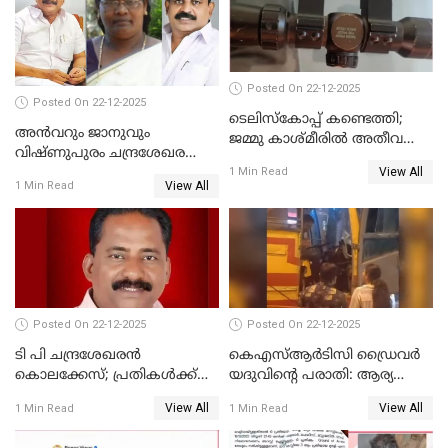
Posted On 22-12-2025
Posted On 22-12-2025
ടെലിസ്‌കോപ്പ് കണ്ടെത്തി;
അൻവറും ജാനുവും
ജമ്മു കാശ്മീരില്‍ അതീവ
വിഷ്ണുപുരം ചന്ദ്രശേഖരന്റെ
ജാഗ്രത നിര്‍ദ്ദേശം
View All
പാർട്ടിയും UDF
1 Min Read
View All
1 Min Read
അസോസിയേറ്റ് അംഗങ്ങൾ;
അസോസിയേറ്റ്
അംഗമാകാനില്ലെന്നും
UDFലേക്കില്ലെന്നും
വിഷ്ണുപുരം ചന്ദ്രശേഖരൻ
Posted On 22-12-2025
Posted On 22-12-2025
ടി പി ചന്ദ്രശേഖരന്‍
കെഎസ്ആർടിസി ഡ്രൈവർ
കൊലക്കേസ്; പ്രതികള്‍ക്ക്
യദുവിന്റെ പരാതി: ആര്യ
വീണ്ടും പരോള്‍
രാജേന്ദ്രനും സച്ചിൻ ദേവിനും
View All
View All
1 Min Read
1 Min Read
കോടതി നോട്ടീസ്