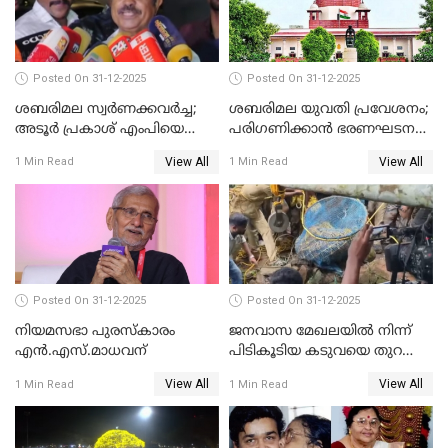
Posted On 31-12-2025
Posted On 31-12-2025
ശബരിമല സ്വര്‍ണക്കവര്‍ച്ച;
ശബരിമല യുവതി പ്രവേശനം;
അടൂര്‍ പ്രകാശ് എംപിയെ
പരിഗണിക്കാന്‍ ഭരണഘടന
ചോദ്യം ചെയ്യാൻ SIT
ബെഞ്ച്
View All
View All
1 Min Read
1 Min Read
Posted On 31-12-2025
Posted On 31-12-2025
നിയമസഭാ പുരസ്‌കാരം
ജനവാസ മേഖലയിൽ നിന്ന്
എൻ.എസ്.മാധവന്
പിടികൂടിയ കടുവയെ തുറന്നു
വിട്ടു
View All
View All
1 Min Read
1 Min Read