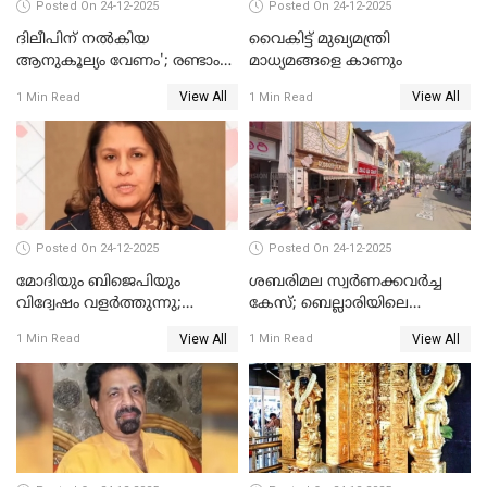
Posted On 24-12-2025
Posted On 24-12-2025
ദിലീപിന് നല്‍കിയ
വൈകിട്ട് മുഖ്യമന്ത്രി
ആനുകൂല്യം വേണം'; രണ്ടാം
മാധ്യമങ്ങളെ കാണും
പ്രതി മാര്‍ട്ടിന്‍
View All
View All
1 Min Read
1 Min Read
ഹൈക്കോടതിയില്‍
Posted On 24-12-2025
Posted On 24-12-2025
മോദിയും ബിജെപിയും
ശബരിമല സ്വര്‍ണക്കവര്‍ച്ച
വിദ്വേഷം വളർത്തുന്നു;
കേസ്; ബെല്ലാരിയിലെ
പ്രതിഷേധവിമായി
ജ്വല്ലറിയില്‍ പരിശോധന
View All
View All
1 Min Read
1 Min Read
കോൺഗ്രസ്