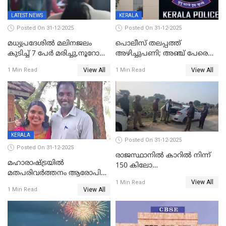
LATEST NEWS
KERALA
Posted On 31-12-2025
Posted On 31-12-2025
മധ്യപ്രദേശിൽ മലിനജലം
പൊലീസ് തലപ്പത്ത്
കുടിച്ച് 7 പേർ മരിച്ചു,നൂറോളം
അഴിച്ചുപണി; അഞ്ച് പേരെ
പേർ ഗുരുതരാവസ്ഥയിൽ
ഐജി റാങ്കിലേക്ക്
View All
View All
1 Min Read
1 Min Read
ഉയർത്തി,അജിതാ ബീഗം
ക്രൈംബ്രാഞ്ച് ഐജി,
എസ്.ശ്യാംസുന്ദർ
ഇന്റലിജൻസ് ഐജി
KERALA
Posted On 31-12-2025
Posted On 31-12-2025
രാജസ്ഥാനിൽ കാറിൽ നിന്ന്
മഹാരാഷ്ട്രയിൽ
150 കിലോ
മതപരിവർത്തനം ആരോപിച്ചു
സ്ഫോടകവസ്തുക്കൾ
View All
അറസ്റ്റിലായ മലയാളി
1 Min Read
പിടികൂടി
View All
1 Min Read
വൈദികനും ഭാര്യയ്ക്കും
ഉൾപ്പെടെ 11പേർക്കും ജാമ്യം