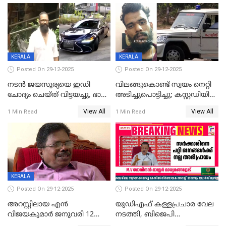
തിരിച്ചടിച്ചു',വെള്ളാപ്പള്ളിയെ
ന്യായീകരിക്കുന്നതിലും
CPIഎക്സിക്യൂട്ടീവിൽ
വിമർശനം
KERALA
KERALA
Posted On 29-12-2025
Posted On 29-12-2025
നടൻ ജയസൂര്യയെ ഇഡി
വിലങ്ങുകൊണ്ട് സ്വയം നെറ്റി
ചോദ്യം ചെയ്ത് വിട്ടയച്ചു, ഭാര്യ
അടിച്ചുപൊട്ടിച്ചു; കസ്റ്റഡിയിൽ
സരിതയുടെയും
എടുക്കുന്നതിനിടെ
View All
View All
1 Min Read
1 Min Read
മൊഴിയെടുത്തു
വധശ്രമക്കേസ് പ്രതി
വിലങ്ങുമായി രക്ഷപ്പെട്ടു;
വ്യാപക തെരച്ചിൽ
KERALA
Posted On 29-12-2025
Posted On 29-12-2025
അറസ്റ്റിലായ എൻ
യുഡിഎഫ് കള്ളപ്രചാര വേല
വിജയകുമാർ ജനുവരി 12
നടത്തി, ബിജെപി
വരെ റിമാൻഡിൽ;
ഹിന്ദുവർഗീയത പ്രചരിപ്പിച്ചു,