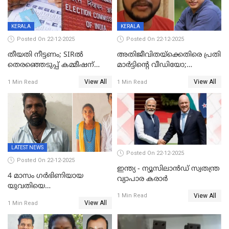
KERALA
KERALA
Posted On 22-12-2025
Posted On 22-12-2025
തീയതി നീട്ടണം; SIRൽ
അതിജീവിതയ്‌ക്കെതിരെ പ്രതി
തെരഞ്ഞെടുപ്പ് കമ്മീഷന്
മാർട്ടിന്റെ വീഡിയോ;
കത്തയച്ച് കേരളം
പ്രചരിപ്പിച്ച മൂന്നുപേർ
View All
View All
1 Min Read
1 Min Read
അറസ്റ്റിൽ; നൂറോളം
സൈറ്റുകളിൽ നിന്നും
വിഡിയോ നീക്കം ചെയ്യാനും
പൊലീസ്
LATEST NEWS
Posted On 22-12-2025
Posted On 22-12-2025
ഇന്ത്യ - ന്യൂസിലാൻഡ് സ്വതന്ത്ര
4 മാസം ഗർഭിണിയായ
വ്യാപാര കരാർ
യുവതിയെ
View All
വെട്ടിക്കൊലപ്പെടുത്തി
1 Min Read
View All
1 Min Read
പിതാവും സഹോദരനും;
ദുരഭിമാനക്കൊലയിൽ
നടുങ്ങി കർണാടക