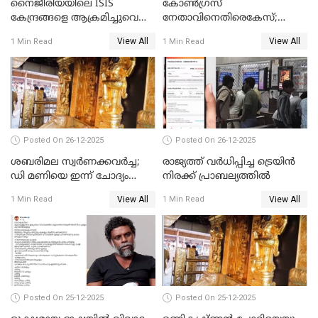
നൈജീരിയയിലെ ISIS
കോണ്‍ഗ്രസ്
കേന്ദ്രങ്ങളെ ആക്രമിച്ചുവെന്ന്
നേതാവിനെതിരെകേസ്;
ട്രംപ്
മുഖ്യമന്ത്രിയും ഉണ്ണികൃഷ്ണന്‍
View All
View All
1 Min Read
1 Min Read
പോറ്റിയും ഒപ്പമുള്ള AI ചിത്രം
പങ്കുവെച്ചു
Posted On 26-12-2025
Posted On 26-12-2025
ശബരിമല സ്വര്‍ണക്കവര്‍ച്ച;
രാജ്യത്ത് വര്‍ധിപ്പിച്ച ട്രെയിന്‍
ഡി മണിയെ ഇന്ന് ചോദ്യം
നിരക്ക് പ്രാബല്യത്തില്‍
ചെയ്യും
View All
View All
1 Min Read
1 Min Read
Posted On 25-12-2025
Posted On 25-12-2025