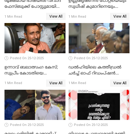
രൂക്ഷമായ ഭാഷയിൽ വിവാദ
ഉണ്ണികൃഷ്ണന്‍ പോറ്റിയെയും
ഫേസ്ബുക്ക് പോസ്റ്റുമായി
സുധീഷ് കുമാറിനെയും
നടൻ വിനായകൻ
വീണ്ടും ചോദ്യം ചെയ്ത് SIT
View All
View All
1 Min Read
1 Min Read
Posted On 25-12-2025
Posted On 25-12-2025
ഉന്നാവ് ബലാത്സംഗ കേസ്;
ഡൽഹിയിലെ കത്തീഡ്രൽ
സുപ്രീം കോടതിയെ
ചർച്ച് ഓഫ് റിഡംപ്ഷൻ
സമീപിക്കാനൊരുങ്ങി
സന്ദർശിച്ച് പ്രധാനമന്ത്രി
View All
View All
1 Min Read
1 Min Read
അതിജീവിത
Posted On 25-12-2025
Posted On 25-12-2025