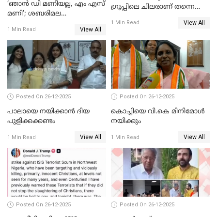
‘ഞാൻ ഡി മണിയല്ല, എം എസ്
ഗ്രൂപ്പിലെ ചിലരാണ് തന്നെ
മണി’; ശബരിമല
തഴഞ്ഞത്'; ലാലി ജെയിംസ്
View All
സ്വർണക്കവർച്ചയുമായി ഒരു
1 Min Read
View All
1 Min Read
ബന്ധവും ഇല്ലെന്ന് എസ്ഐടി
ചോദ്യം ചെയ്ത ദിണ്ടിഗലിലെ
വ്യവസായി
Posted On 26-12-2025
Posted On 26-12-2025
പാലായെ നയിക്കാന്‍ ദിയ
കൊച്ചിയെ വി.കെ മിനിമോള്‍
പുളിക്കക്കണ്ടം
നയിക്കും
View All
View All
1 Min Read
1 Min Read
Posted On 26-12-2025
Posted On 26-12-2025