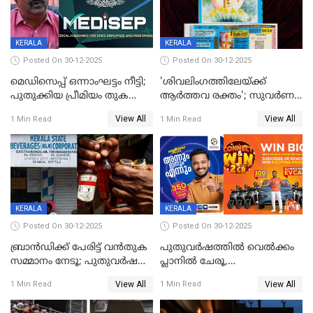
KERALA
KERALA
Posted On 30-12-2025
Posted On 30-12-2025
മെഡിസെപ്പ് ഒന്നാംഘട്ടം നീട്ടി;
'ശിവലിംഗത്തിലേയ്ക്ക്
പുതുക്കിയ പ്രീമിയം തുക
ആര്‍ത്തവ രക്തം'; സുവര്‍ണ
ഈടാക്കുക ജനുവരി 31
കേരളം ലോട്ടറിയിലെ
View All
View All
1 Min Read
1 Min Read
മുതൽ
ചിത്രത്തിനെതിരെ ഹിന്ദു
ഐക്യവേദി പരാതി നൽകി
KERALA
KERALA
Posted On 30-12-2025
Posted On 30-12-2025
ബ്രാൻഡിക്ക് പേരിട്ട് വൻതുക
പുതുവർഷത്തിൽ വെൽക്കം
സമ്മാനം നേടൂ; പുതുവർഷ
പ്ലാനിൽ ചേരൂ,
ഓഫറുമായി ബെവ്‌കോ
350എംപിപിഎസ് വേഗതയിൽ
View All
View All
1 Min Read
1 Min Read
ഇന്റർനെറ്റും ഒപ്പം കീയുടെ
മെഗാ പ്ലാൻ സൗജന്യം; ഒപ്പം