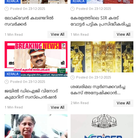
KERALA
KERALA
Posted On 23-12-2025
Posted On 23-12-2025
ലോക്ഭവൻ കലണ്ടറിൽ
കേരളത്തിലെ SIR കരട്
സവർക്കർ
വോട്ടര്‍ പട്ടിക പ്രസിദ്ധീകരിച്ചു
View All
View All
1 Min Read
1 Min Read
KERALA
Posted On 23-12-2025
Posted On 23-12-2025
ശബരിമല സ്വര്‍ണക്കവര്‍ച്ച
ജയിൽ ഡിഐജി വിനോദ്
കേസ് അന്വേഷിക്കാന്‍
കുമാറിന് സസ്പെൻഷൻ
തയ്യാറെന്ന് CBI
View All
2 Min Read
View All
1 Min Read