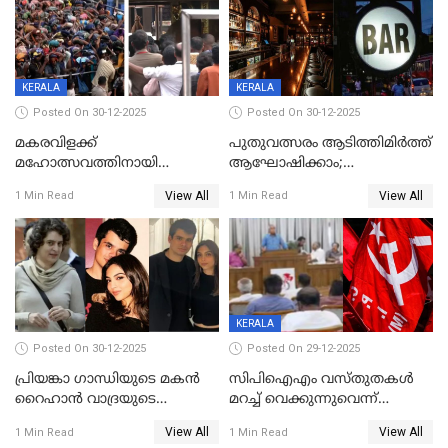
വരിക്കാർക്ക് 200 ടിവി, 100 EV
ബൈക്കുകൾ, ബമ്പർ
സമ്മാനമായി EV കാർ
ഉൾപ്പെടെ 2 കോടി രൂപയുടെ
സമ്മാനപദ്ധതിയും
KERALA
KERALA
Posted On 30-12-2025
Posted On 30-12-2025
മകരവിളക്ക്
പുതുവത്സരം ആടിത്തിമിർത്ത്
മഹോത്സവത്തിനായി
ആഘോഷിക്കാം;
ശബരിമല നട തുറന്നു;
ബാറുകള്‍ക്ക് 12 മണി വരെ
View All
View All
1 Min Read
1 Min Read
സന്നിധാനത്ത് വൻ
പ്രവര്‍ത്തനാനുമതി
ഭക്തജനത്തിരക്ക്
KERALA
Posted On 30-12-2025
Posted On 29-12-2025
പ്രിയങ്കാ ​ഗാന്ധിയുടെ മകൻ
സിപിഐഎം വസ്തുതകൾ
റൈഹാൻ വാദ്രയുടെ
മറച്ച് വെക്കുന്നുവെന്ന്
വിവാഹനിശ്ചയം
സിപിഐ, 'പത്മകുമാറിനെ
View All
View All
1 Min Read
1 Min Read
കഴിഞ്ഞതായി റിപ്പോർട്ട്
സംരക്ഷിച്ചത്