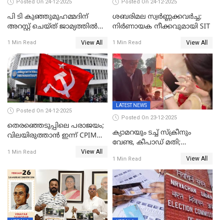
Posted On 24-12-2025
Posted On 24-12-2025
പി ടി കുഞ്ഞുമുഹമ്മദിന്
ശബരിമല സ്വര്‍ണ്ണക്കവര്‍ച്ച;
അറസ്റ്റ് ചെയ്ത് ജാമ്യത്തില്‍
നിർണായക നീക്കവുമായി SIT
വിട്ടു
View All
View All
1 Min Read
1 Min Read
LATEST NEWS
Posted On 24-12-2025
Posted On 23-12-2025
തെരഞ്ഞെടുപ്പിലെ പരാജയം;
ക്യാമറയും ടച്ച് സ്ക്രീനും
വിലയിരുത്താന്‍ ഇന്ന് CPIM
വേണ്ട, കീപാഡ് മതി;
യോഗം
View All
സ്ത്രീകൾക്ക് സ്മാർട്ട് ഫോൺ
1 Min Read
View All
1 Min Read
വിലക്കി രാജ്യത്തെ ഒരു
പഞ്ചായത്ത്