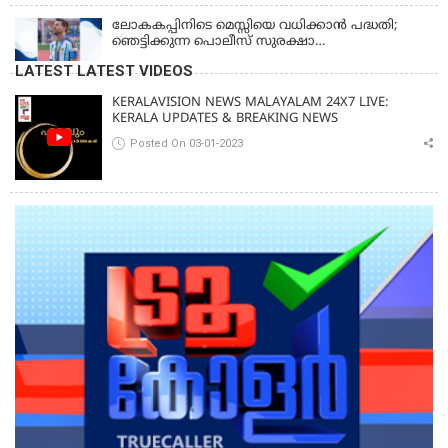
ആയങ്കി
ലോകകപ്പിനിടെ മെസ്സിയെ വധിക്കാൻ പദ്ധതി;
ഞെട്ടിക്കുന്ന പൊലീസ് സുരക്ഷാ
രേഖകള്‍;ആറായിരത്തിലധികം ഭീഷണി
LATEST LATEST VIDEOS
സന്ദേശങ്ങൾ ലഭിച്ചെന്ന് ഫ്രഞ്ച് റഫറി
KERALAVISION NEWS MALAYALAM 24X7 LIVE:
KERALA UPDATES & BREAKING NEWS
Posted On 03-01-2023