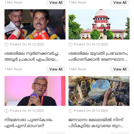
View All
View All
1 Min Read
1 Min Read
Posted On 31-12-2025
Posted On 31-12-2025
ശബരിമല സ്വര്‍ണക്കവര്‍ച്ച;
ശബരിമല യുവതി പ്രവേശനം;
അടൂര്‍ പ്രകാശ് എംപിയെ
പരിഗണിക്കാന്‍ ഭരണഘടന
ചോദ്യം ചെയ്യാൻ SIT
ബെഞ്ച്
View All
View All
1 Min Read
1 Min Read
Posted On 31-12-2025
Posted On 31-12-2025
നിയമസഭാ പുരസ്‌കാരം
ജനവാസ മേഖലയിൽ നിന്ന്
എൻ.എസ്.മാധവന്
പിടികൂടിയ കടുവയെ തുറന്നു
വിട്ടു