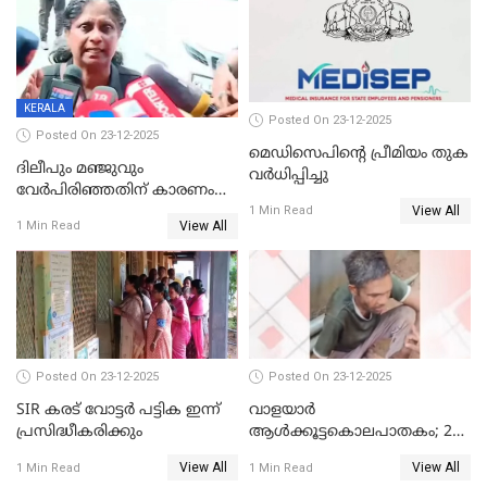
KERALA
Posted On 23-12-2025
Posted On 23-12-2025
മെഡിസെപിന്റെ പ്രീമിയം തുക
ദിലീപും മഞ്ജുവും
വർധിപ്പിച്ചു
വേർപിരിഞ്ഞതിന് കാരണം
View All
ദിലീപ് മഞ്ജുവിന് നൽകിയ ആ
1 Min Read
View All
1 Min Read
പഴയ മൊബൈലിൽ നിന്ന്
കണ്ടെത്തിയ ചാറ്റിൽ
നിന്നാണ്; എട്ടാം പ്രതിക്ക്
മോട്ടീവ് ഉണ്ടായിരുന്നെന്നും
അഡ്വ. ടി.ബി മിനി
Posted On 23-12-2025
Posted On 23-12-2025
SIR കരട് വോട്ടര്‍ പട്ടിക ഇന്ന്
വാളയാർ
പ്രസിദ്ധീകരിക്കും
ആൾക്കൂട്ടകൊലപാതകം; 2
പേർ കൂടി കസ്റ്റഡിയിൽ
View All
View All
1 Min Read
1 Min Read