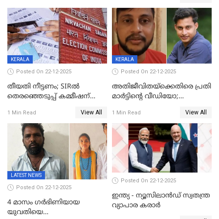
തിരുവനന്തപുരത്ത് മാത്രം,
തദ്ദേശത്തിലെ യഥാർത്ഥ
കണക്ക് പുറത്ത്
KERALA
KERALA
Posted On 22-12-2025
Posted On 22-12-2025
തീയതി നീട്ടണം; SIRൽ
അതിജീവിതയ്‌ക്കെതിരെ പ്രതി
തെരഞ്ഞെടുപ്പ് കമ്മീഷന്
മാർട്ടിന്റെ വീഡിയോ;
കത്തയച്ച് കേരളം
പ്രചരിപ്പിച്ച മൂന്നുപേർ
View All
View All
1 Min Read
1 Min Read
അറസ്റ്റിൽ; നൂറോളം
സൈറ്റുകളിൽ നിന്നും
വിഡിയോ നീക്കം ചെയ്യാനും
പൊലീസ്
LATEST NEWS
Posted On 22-12-2025
Posted On 22-12-2025
ഇന്ത്യ - ന്യൂസിലാൻഡ് സ്വതന്ത്ര
4 മാസം ഗർഭിണിയായ
വ്യാപാര കരാർ
യുവതിയെ