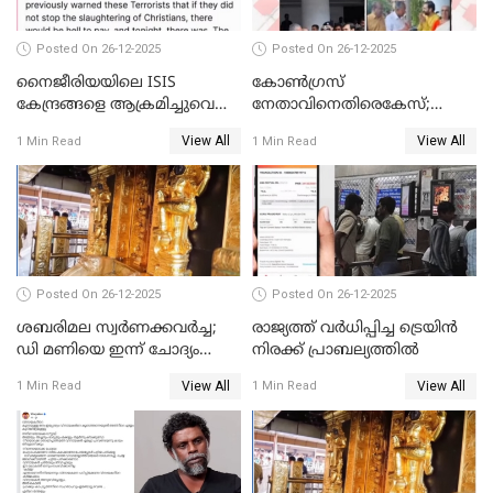
Posted On 26-12-2025
Posted On 26-12-2025
നൈജീരിയയിലെ ISIS
കോണ്‍ഗ്രസ്
കേന്ദ്രങ്ങളെ ആക്രമിച്ചുവെന്ന്
നേതാവിനെതിരെകേസ്;
ട്രംപ്
മുഖ്യമന്ത്രിയും ഉണ്ണികൃഷ്ണന്‍
View All
View All
1 Min Read
1 Min Read
പോറ്റിയും ഒപ്പമുള്ള AI ചിത്രം
പങ്കുവെച്ചു
Posted On 26-12-2025
Posted On 26-12-2025
ശബരിമല സ്വര്‍ണക്കവര്‍ച്ച;
രാജ്യത്ത് വര്‍ധിപ്പിച്ച ട്രെയിന്‍
ഡി മണിയെ ഇന്ന് ചോദ്യം
നിരക്ക് പ്രാബല്യത്തില്‍
ചെയ്യും
View All
View All
1 Min Read
1 Min Read