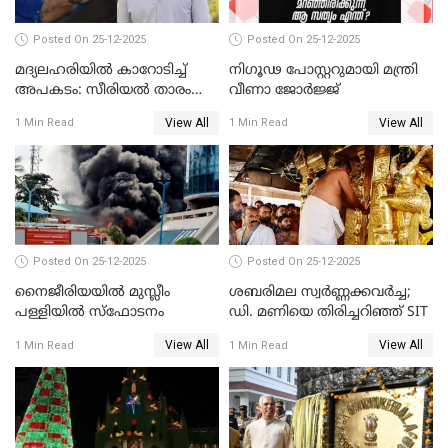
Posted On 25-12-2025
Posted On 25-12-2025
മദ്യലഹരിയിൽ കാറോടിച്ച്
നിഗൂഢ പോസ്റ്ററുമായി മന്ത്രി
അപകടം: സീരിയൽ താരം
വീണാ ജോർജ്ജ്
സിദ്ധാർത്ഥ് പ്രഭുവിനെതിരെ
View All
View All
1 Min Read
1 Min Read
കേസെടുത്തു
Posted On 25-12-2025
Posted On 25-12-2025
നൈജീരിയയിൽ മുസ്ലീം
ശബരിമല സ്വര്‍ണ്ണക്കവര്‍ച്ച;
പള്ളിയില്‍ സ്‌ഫോടനം
ഡി. മണിയെ തിരിച്ചറിഞ്ഞ് SIT
View All
View All
1 Min Read
1 Min Read