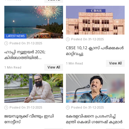
വൈദികനും ഭാര്യയ്ക്കും
ഉൾപ്പെടെ 11പേർക്കും ജാമ്യം
LATEST NEWS
Posted On 31-12-2025
Posted On 31-12-2025
CBSE 10,12 ക്ലാസ് പരീക്ഷകള്‍
ഹാപ്പി ന്യൂഇയർ 2026;
മാറ്റിവച്ചു
കിരിബാത്തിയിൽ
View All
പുതുവർഷമെത്തി
1 Min Read
View All
1 Min Read
Posted On 31-12-2025
Posted On 31-12-2025
ജയസൂര്യക്ക് വീണ്ടും ഇഡി
കേരളവിഷനെ പ്രശംസിച്ച്
നോട്ടീസ്
മന്ത്രി കെബി ഗണേഷ് കുമാര്‍