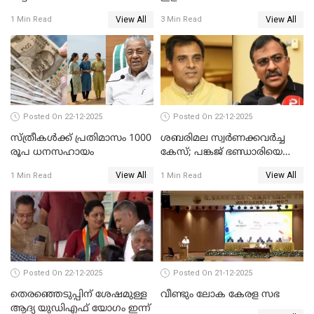
View All
View All
1 Min Read
3 Min Read
Posted On 22-12-2025
Posted On 22-12-2025
സ്ത്രീകള്‍ക്ക് പ്രതിമാസം 1000
ശബരിമല സ്വര്‍ണക്കവര്‍ച്ച
രൂപ ധനസഹായം
കേസ്; പങ്കജ് ഭണ്ഡാരിയെയും
ഗോവര്‍ധനെയും കസ്റ്റഡിയില്‍
View All
View All
1 Min Read
1 Min Read
വാങ്ങാന്‍ SIT
Posted On 22-12-2025
Posted On 21-12-2025
തെരഞ്ഞെടുപ്പിന് ശേഷമുള്ള
വീണ്ടും ലോക കേരള സഭ
ആദ്യ യുഡിഎഫ് യോഗം ഇന്ന്