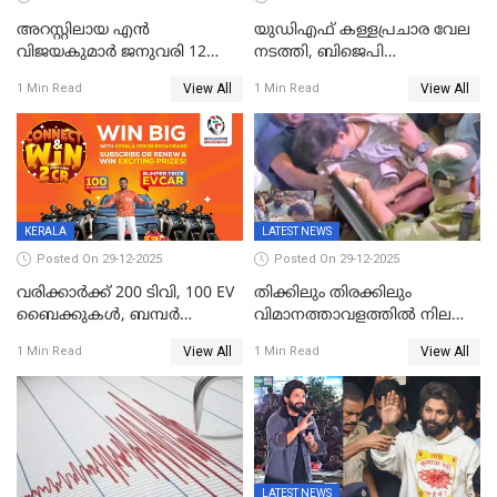
അറസ്റ്റിലായ എൻ
യുഡിഎഫ് കള്ളപ്രചാര വേല
വിജയകുമാർ ജനുവരി 12
നടത്തി, ബിജെപി
വരെ റിമാൻഡിൽ;
ഹിന്ദുവർഗീയത പ്രചരിപ്പിച്ചു,
View All
View All
1 Min Read
1 Min Read
ജാമ്യാപേക്ഷ ഈ മാസം 31ന്
ശബരിമല അത്ര
പരിഗണിക്കും
തിരിച്ചടിയായില്ല,സർക്കാരിനെക്കുറ
ജനങ്ങൾക്ക് മികച്ച
അഭിപ്രായം, എല്‍ഡിഎഫ്
അധികാരം നിലനിര്‍ത്തും,
ലോക്സഭ
തെരഞ്ഞെടുപ്പിനേക്കാൾ 17
KERALA
LATEST NEWS
ലക്ഷം വോട്ട് ലഭിച്ചു
Posted On 29-12-2025
Posted On 29-12-2025
വരിക്കാർക്ക് 200 ടിവി, 100 EV
തിക്കിലും തിരക്കിലും
ബൈക്കുകൾ, ബമ്പർ
വിമാനത്താവളത്തില്‍ നിലത്ത്
സമ്മാനമായി EV കാർ
വീണ് വിജയ്
View All
View All
1 Min Read
1 Min Read
ഉൾപ്പെടെ 2 കോടി രൂപയുടെ
സമ്മാനങ്ങളുമായി
കേരളവിഷൻ ബ്രോഡ്ബാൻഡ്
കണക്ട്&വിൻ
LATEST NEWS