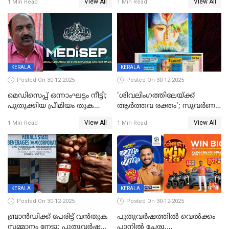
View All
View All
1 Min Read
1 Min Read
നിഷേധിച്ച് ഡി മണി
KERALA
KERALA
Posted On 30-12-2025
Posted On 30-12-2025
മെഡിസെപ്പ് ഒന്നാംഘട്ടം നീട്ടി;
'ശിവലിംഗത്തിലേയ്ക്ക്
പുതുക്കിയ പ്രീമിയം തുക
ആര്‍ത്തവ രക്തം'; സുവര്‍ണ
ഈടാക്കുക ജനുവരി 31
കേരളം ലോട്ടറിയിലെ
View All
View All
1 Min Read
1 Min Read
മുതൽ
ചിത്രത്തിനെതിരെ ഹിന്ദു
ഐക്യവേദി പരാതി നൽകി
KERALA
KERALA
Posted On 30-12-2025
Posted On 30-12-2025
ബ്രാൻഡിക്ക് പേരിട്ട് വൻതുക
പുതുവർഷത്തിൽ വെൽക്കം
സമ്മാനം നേടൂ; പുതുവർഷ
പ്ലാനിൽ ചേരൂ,