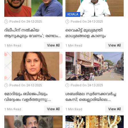
KERALA
Posted On 24-12-2025
Posted On 24-12-2025
ദിലീപിന് നല്‍കിയ
വൈകിട്ട് മുഖ്യമന്ത്രി
ആനുകൂല്യം വേണം'; രണ്ടാം
മാധ്യമങ്ങളെ കാണും
പ്രതി മാര്‍ട്ടിന്‍
View All
View All
1 Min Read
1 Min Read
ഹൈക്കോടതിയില്‍
Posted On 24-12-2025
Posted On 24-12-2025
മോദിയും ബിജെപിയും
ശബരിമല സ്വര്‍ണക്കവര്‍ച്ച
വിദ്വേഷം വളർത്തുന്നു;
കേസ്; ബെല്ലാരിയിലെ
പ്രതിഷേധവിമായി
ജ്വല്ലറിയില്‍ പരിശോധന
View All
View All
1 Min Read
1 Min Read
കോൺഗ്രസ്