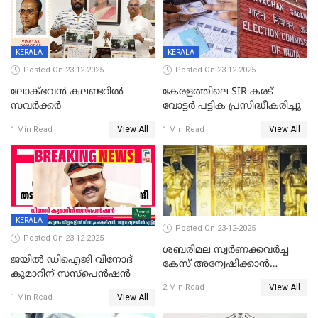
KERALA
KERALA
Posted On 23-12-2025
Posted On 23-12-2025
ലോക്ഭവൻ കലണ്ടറിൽ
കേരളത്തിലെ SIR കരട്
സവർക്കർ
വോട്ടര്‍ പട്ടിക പ്രസിദ്ധീകരിച്ചു
View All
View All
1 Min Read
1 Min Read
KERALA
Posted On 23-12-2025
Posted On 23-12-2025
ശബരിമല സ്വര്‍ണക്കവര്‍ച്ച
ജയിൽ ഡിഐജി വിനോദ്
കേസ് അന്വേഷിക്കാന്‍
കുമാറിന് സസ്പെൻഷൻ
തയ്യാറെന്ന് CBI
View All
2 Min Read
View All
1 Min Read