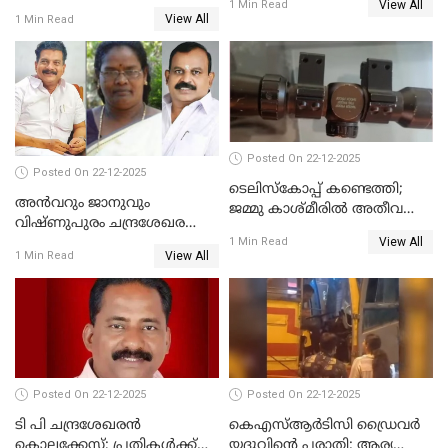
View All
വെട്ടിക്കൊലപ്പെടുത്തി
1 Min Read
View All
1 Min Read
പിതാവും സഹോദരനും;
ദുരഭിമാനക്കൊലയിൽ
നടുങ്ങി കർണാടക
Posted On 22-12-2025
Posted On 22-12-2025
ടെലിസ്‌കോപ്പ് കണ്ടെത്തി;
അൻവറും ജാനുവും
ജമ്മു കാശ്മീരില്‍ അതീവ
വിഷ്ണുപുരം ചന്ദ്രശേഖരന്റെ
ജാഗ്രത നിര്‍ദ്ദേശം
View All
പാർട്ടിയും UDF
1 Min Read
View All
1 Min Read
അസോസിയേറ്റ് അംഗങ്ങൾ;
അസോസിയേറ്റ്
അംഗമാകാനില്ലെന്നും
UDFലേക്കില്ലെന്നും
വിഷ്ണുപുരം ചന്ദ്രശേഖരൻ
Posted On 22-12-2025
Posted On 22-12-2025
ടി പി ചന്ദ്രശേഖരന്‍
കെഎസ്ആർടിസി ഡ്രൈവർ
കൊലക്കേസ്; പ്രതികള്‍ക്ക്
യദുവിന്റെ പരാതി: ആര്യ