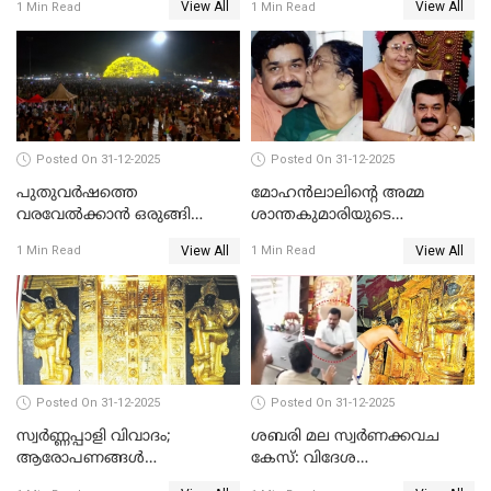
View All
View All
1 Min Read
1 Min Read
Posted On 31-12-2025
Posted On 31-12-2025
പുതുവര്‍ഷത്തെ
മോഹന്‍ലാലിന്റെ അമ്മ
വരവേല്‍ക്കാന്‍ ഒരുങ്ങി
ശാന്തകുമാരിയുടെ
ലോകം
സംസ്‌കാരം ഇന്ന്
View All
View All
1 Min Read
1 Min Read
Posted On 31-12-2025
Posted On 31-12-2025
സ്വർണ്ണപ്പാളി വിവാദം;
ശബരി മല സ്വർണക്കവച
ആരോപണങ്ങൾ
കേസ്: വിദേശ
അവസാനിക്കുന്നില്ല
വ്യവസായിയുടെ ആരോപണം