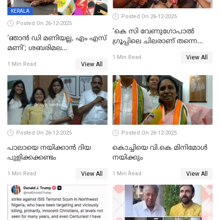
KERALA
Posted On 26-12-2025
Posted On 26-12-2025
'കെ സി വേണുഗോപാല്‍
‘ഞാൻ ഡി മണിയല്ല, എം എസ്
ഗ്രൂപ്പിലെ ചിലരാണ് തന്നെ
മണി’; ശബരിമല
തഴഞ്ഞത്'; ലാലി ജെയിംസ്
View All
സ്വർണക്കവർച്ചയുമായി ഒരു
1 Min Read
View All
1 Min Read
ബന്ധവും ഇല്ലെന്ന് എസ്ഐടി
ചോദ്യം ചെയ്ത ദിണ്ടിഗലിലെ
വ്യവസായി
Posted On 26-12-2025
Posted On 26-12-2025
പാലായെ നയിക്കാന്‍ ദിയ
കൊച്ചിയെ വി.കെ മിനിമോള്‍
പുളിക്കക്കണ്ടം
നയിക്കും
View All
View All
1 Min Read
1 Min Read