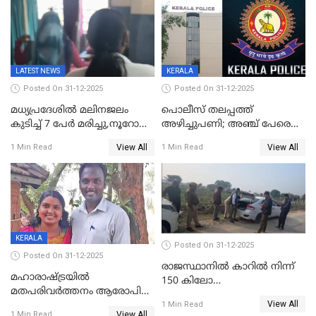
പ്രചരിപ്പിക്കുന്നുവെന്നും
കടകംപള്ളി സുരേന്ദ്രൻ
LATEST NEWS
KERALA
Posted On 31-12-2025
Posted On 31-12-2025
മധ്യപ്രദേശിൽ മലിനജലം
പൊലീസ് തലപ്പത്ത്
കുടിച്ച് 7 പേർ മരിച്ചു,നൂറോളം
അഴിച്ചുപണി; അഞ്ച് പേരെ
പേർ ഗുരുതരാവസ്ഥയിൽ
ഐജി റാങ്കിലേക്ക്
View All
View All
1 Min Read
1 Min Read
ഉയർത്തി,അജിതാ ബീഗം
ക്രൈംബ്രാഞ്ച് ഐജി,
എസ്.ശ്യാംസുന്ദർ
ഇന്റലിജൻസ് ഐജി
KERALA
Posted On 31-12-2025
Posted On 31-12-2025
രാജസ്ഥാനിൽ കാറിൽ നിന്ന്
മഹാരാഷ്ട്രയിൽ
150 കിലോ
മതപരിവർത്തനം ആരോപിച്ചു
സ്ഫോടകവസ്തുക്കൾ
View All
അറസ്റ്റിലായ മലയാളി
1 Min Read
പിടികൂടി
View All
1 Min Read