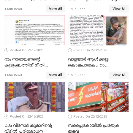
വീണ്ടും പരോള്‍
രാജേന്ദ്രനും സച്ചിൻ ദേവിനും
View All
View All
1 Min Read
1 Min Read
കോടതി നോട്ടീസ്
Posted On 22-12-2025
Posted On 22-12-2025
റാം നാരായണന്റെ
വാളയാർ ആൾക്കൂട്ട
കുടുംബത്തിന് നീതി
കൊലപാതകം; റാം
ഉറപ്പാക്കും; പിണറായി
നാരായണൻ നേരിട്ടത് ക്രൂര
View All
View All
1 Min Read
1 Min Read
വിജയന്‍
പീഡനം
Posted On 22-12-2025
Posted On 22-12-2025
DIG വിനോദ് കുമാറിന്റെ
സപ്ലൈകോയിൽ പ്രത്യേക
വീട്ടില്‍ പരിശോധന
ഇളവ്