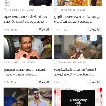
Posted On 25-12-2025
Posted On 25-12-2025
രൂക്ഷമായ ഭാഷയിൽ വിവാദ
ഉണ്ണികൃഷ്ണന്‍ പോറ്റിയെയും
ഫേസ്ബുക്ക് പോസ്റ്റുമായി
സുധീഷ് കുമാറിനെയും
നടൻ വിനായകൻ
വീണ്ടും ചോദ്യം ചെയ്ത് SIT
View All
View All
1 Min Read
1 Min Read
Posted On 25-12-2025
Posted On 25-12-2025
ഉന്നാവ് ബലാത്സംഗ കേസ്;
ഡൽഹിയിലെ കത്തീഡ്രൽ
സുപ്രീം കോടതിയെ
ചർച്ച് ഓഫ് റിഡംപ്ഷൻ
സമീപിക്കാനൊരുങ്ങി
സന്ദർശിച്ച് പ്രധാനമന്ത്രി
View All
View All
1 Min Read
1 Min Read
അതിജീവിത