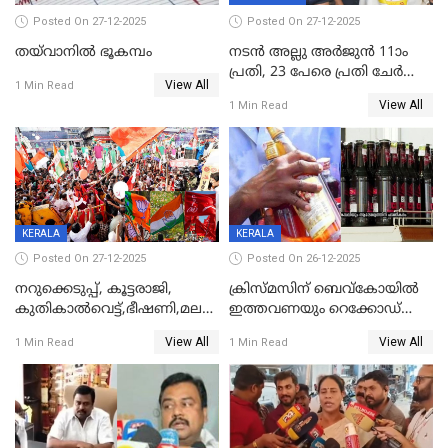
Posted On 27-12-2025
Posted On 27-12-2025
തയ്‌വാനിൽ ഭൂകമ്പം
നടൻ അല്ലു അർജുൻ 11ാം
പ്രതി, 23 പേരെ പ്രതി ചേർത്ത്
View All
1 Min Read
കുറ്റപത്രം സമർപ്പിച്ചു
View All
1 Min Read
KERALA
KERALA
Posted On 27-12-2025
Posted On 26-12-2025
നറുക്കെടുപ്പ്, കൂട്ടരാജി,
ക്രിസ്മസിന് ബെവ്‌കോയിൽ
കുതികാൽവെട്ട്,ഭീഷണി,മലബാറിലാകട്ടെ
ഇത്തവണയും റെക്കോഡ്
ട്വിസ്റ്റോട് ട്വിസ്റ്റും; അടിമുടി
വിൽപ്പന;കഴിഞ്ഞവർഷത്തേക്ക
View All
View All
1 Min Read
1 Min Read
നാടകീയമായി പഞ്ചായത്ത്
53 കോടി രൂപയുടെ അധിക
പ്രസിഡന്‍റ് തെരഞ്ഞെടുപ്പ്
വിൽപ്പന; മലയാളി കുടിച്ചു
തീർത്തത് 333 കോടിയുടെ
മദ്യം