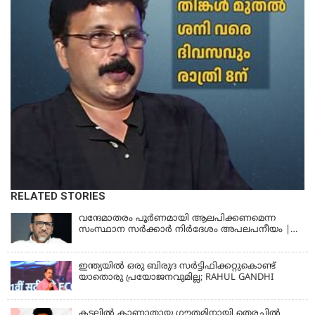
RELATED STORIES
വന്ദേമാതരം പൂര്‍ണമായി ആലപിക്കണമെന്ന
സംസ്ഥാന സര്‍ക്കാര്‍ നിര്‍ദേശം അപലപനീയം |
JAMAAT-E-ISLAMI
ഇന്ത്യയില്‍ ഒരു ബിരുദ സര്‍ട്ടിഫിക്കറ്റുകൊണ്ട്
യാതൊരു പ്രയോജനവുമില്ല; RAHUL GANDHI
കടലിൽ കാണാതായ ഗൗതമിനായി തെരച്ചിൽ