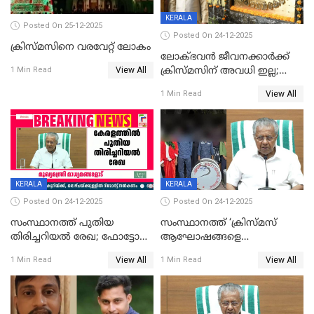
KERALA
Posted On 25-12-2025
Posted On 24-12-2025
ക്രിസ്മസിനെ വരവേറ്റ് ലോകം
ലോക്ഭവൻ ജീവനക്കാർക്ക്
View All
ക്രിസ്മസിന് അവധി ഇല്ല;
1 Min Read
ഹാജരാവാൻ ഉത്തരവ്
View All
1 Min Read
KERALA
KERALA
Posted On 24-12-2025
Posted On 24-12-2025
സംസ്ഥാനത്ത് പുതിയ
സംസ്ഥാനത്ത് ‘ക്രിസ്മസ്
തിരിച്ചറിയല്‍ രേഖ; ഫോട്ടോ
ആഘോഷങ്ങളെ
പതിപ്പിച്ച നേറ്റിവിറ്റി കാര്‍ഡ്
കടന്നാക്രമിയ്ക്കുന്നു; എല്ലാ
View All
View All
1 Min Read
1 Min Read
നല്‍കുമെന്ന് മുഖ്യമന്ത്രി; SIR
ആക്രമണങ്ങൾക്കും പിന്നിലും
ഹെല്‍പ് ഡസ്‌കുകള്‍
സംഘപരിവാർ’; മുഖ്യമന്ത്രി
ആരംഭിക്കാന്‍ മന്ത്രിസഭാ
യോഗ തീരുമാനം