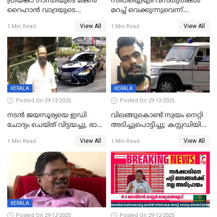
പ്രിയങ്കാ ​ഗാന്ധിയുടെ മകൻ
സിപിഐഎം വസ്തുതകൾ
റൈഹാൻ വാദ്രയുടെ
മറച്ച് വെക്കുന്നുവെന്ന്
വിവാഹനിശ്ചയം
സിപിഐ, 'പത്മകുമാറിനെ
View All
View All
1 Min Read
1 Min Read
കഴിഞ്ഞതായി റിപ്പോർട്ട്
സംരക്ഷിച്ചത്
തിരിച്ചടിച്ചു',വെള്ളാപ്പള്ളിയെ
ന്യായീകരിക്കുന്നതിലും
CPIഎക്സിക്യൂട്ടീവിൽ
വിമർശനം
KERALA
KERALA
Posted On 29-12-2025
Posted On 29-12-2025
നടൻ ജയസൂര്യയെ ഇഡി
വിലങ്ങുകൊണ്ട് സ്വയം നെറ്റി
ചോദ്യം ചെയ്ത് വിട്ടയച്ചു, ഭാര്യ
അടിച്ചുപൊട്ടിച്ചു; കസ്റ്റഡിയിൽ
സരിതയുടെയും
എടുക്കുന്നതിനിടെ
View All
View All
1 Min Read
1 Min Read
മൊഴിയെടുത്തു
വധശ്രമക്കേസ് പ്രതി
വിലങ്ങുമായി രക്ഷപ്പെട്ടു;
വ്യാപക തെരച്ചിൽ
KERALA
Posted On 29-12-2025
Posted On 29-12-2025