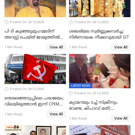
Posted On 24-12-2025
Posted On 24-12-2025
പി ടി കുഞ്ഞുമുഹമ്മദിന്
ശബരിമല സ്വര്‍ണ്ണക്കവര്‍ച്ച;
അറസ്റ്റ് ചെയ്ത് ജാമ്യത്തില്‍
നിർണായക നീക്കവുമായി SIT
വിട്ടു
View All
View All
1 Min Read
1 Min Read
LATEST NEWS
Posted On 24-12-2025
Posted On 23-12-2025
തെരഞ്ഞെടുപ്പിലെ പരാജയം;
ക്യാമറയും ടച്ച് സ്ക്രീനും
വിലയിരുത്താന്‍ ഇന്ന് CPIM
വേണ്ട, കീപാഡ് മതി;
യോഗം
View All
സ്ത്രീകൾക്ക് സ്മാർട്ട് ഫോൺ
1 Min Read
View All
1 Min Read
വിലക്കി രാജ്യത്തെ ഒരു
പഞ്ചായത്ത്