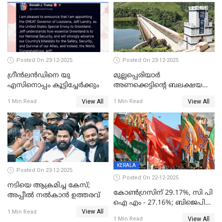
Posted On 23-12-2025
Posted On 23-12-2025
ഗ്രീന്‍ലന്‍ഡിനെ യു
മുല്ലപ്പെരിയാര്‍
എസിനൊപ്പം കൂട്ടിച്ചേര്‍ക്കും
അണക്കെട്ടിന്റെ ബലക്ഷയ
നിര്‍ണയം; പരിശോധന ഇന്ന്
View All
View All
1 Min Read
1 Min Read
തുടങ്ങും
KERALA
Posted On 23-12-2025
Posted On 22-12-2025
നടിയെ ആക്രമിച്ച കേസ്;
കോൺഗ്രസിന് 29.17%, സി പി
അപ്പീൽ നൽകാൻ ഉത്തരവ്
ഐ എം - 27.16%; ബിജെപി
View All
20% കടന്നത്
1 Min Read
View All
1 Min Read