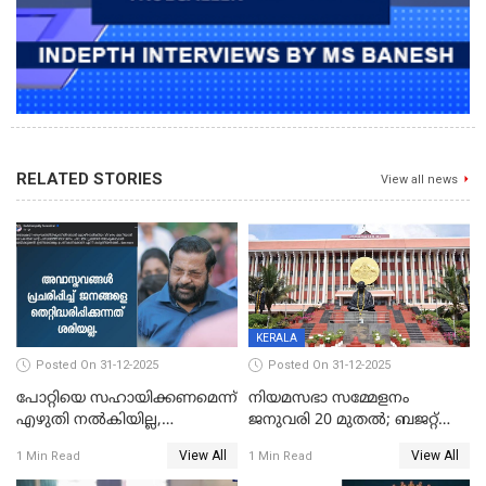
RELATED STORIES
View all news
KERALA
Posted On 31-12-2025
Posted On 31-12-2025
പോറ്റിയെ സഹായിക്കണമെന്ന്
നിയമസഭാ സമ്മേളനം
എഴുതി നൽകിയില്ല,
ജനുവരി 20 മുതല്‍; ബജറ്റ്
ജനങ്ങളെ
അവതരണം അവസാനവാരം;
View All
View All
1 Min Read
1 Min Read
തെറ്റിദ്ധരിപ്പിക്കരുത്,
മന്ത്രിസഭാ
സാങ്കൽപ്പിക കഥകൾ
യോഗതീരുമാനങ്ങൾ