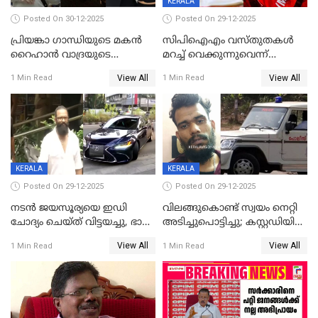
KERALA
Posted On 30-12-2025
Posted On 29-12-2025
പ്രിയങ്കാ ​ഗാന്ധിയുടെ മകൻ
സിപിഐഎം വസ്തുതകൾ
റൈഹാൻ വാദ്രയുടെ
മറച്ച് വെക്കുന്നുവെന്ന്
വിവാഹനിശ്ചയം
സിപിഐ, 'പത്മകുമാറിനെ
View All
View All
1 Min Read
1 Min Read
കഴിഞ്ഞതായി റിപ്പോർട്ട്
സംരക്ഷിച്ചത്
തിരിച്ചടിച്ചു',വെള്ളാപ്പള്ളിയെ
ന്യായീകരിക്കുന്നതിലും
CPIഎക്സിക്യൂട്ടീവിൽ
വിമർശനം
KERALA
KERALA
Posted On 29-12-2025
Posted On 29-12-2025
നടൻ ജയസൂര്യയെ ഇഡി
വിലങ്ങുകൊണ്ട് സ്വയം നെറ്റി
ചോദ്യം ചെയ്ത് വിട്ടയച്ചു, ഭാര്യ
അടിച്ചുപൊട്ടിച്ചു; കസ്റ്റഡിയിൽ
സരിതയുടെയും
എടുക്കുന്നതിനിടെ
View All
View All
1 Min Read
1 Min Read
മൊഴിയെടുത്തു
വധശ്രമക്കേസ് പ്രതി
വിലങ്ങുമായി രക്ഷപ്പെട്ടു;
വ്യാപക തെരച്ചിൽ