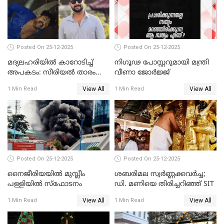
Posted On 25-12-2025
Posted On 25-12-2025
മദ്യലഹരിയിൽ കാറോടിച്ച്
നിഗൂഢ പോസ്റ്ററുമായി മന്ത്രി
അപകടം: സീരിയൽ താരം
വീണാ ജോർജ്ജ്
സിദ്ധാർത്ഥ് പ്രഭുവിനെതിരെ
View All
View All
1 Min Read
1 Min Read
കേസെടുത്തു
Posted On 25-12-2025
Posted On 25-12-2025
നൈജീരിയയിൽ മുസ്ലീം
ശബരിമല സ്വര്‍ണ്ണക്കവര്‍ച്ച;
പള്ളിയില്‍ സ്‌ഫോടനം
ഡി. മണിയെ തിരിച്ചറിഞ്ഞ് SIT
View All
View All
1 Min Read
1 Min Read