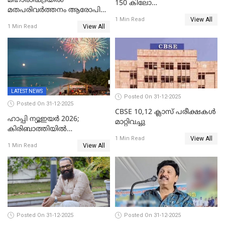
മഹാരാഷ്ട്രയിൽ
150 കിലോ
മതപരിവർത്തനം ആരോപിച്ചു
സ്ഫോടകവസ്തുക്കൾ
View All
അറസ്റ്റിലായ മലയാളി
1 Min Read
പിടികൂടി
View All
1 Min Read
വൈദികനും ഭാര്യയ്ക്കും
ഉൾപ്പെടെ 11പേർക്കും ജാമ്യം
LATEST NEWS
Posted On 31-12-2025
Posted On 31-12-2025
CBSE 10,12 ക്ലാസ് പരീക്ഷകള്‍
ഹാപ്പി ന്യൂഇയർ 2026;
മാറ്റിവച്ചു
കിരിബാത്തിയിൽ
View All
പുതുവർഷമെത്തി
1 Min Read
View All
1 Min Read
Posted On 31-12-2025
Posted On 31-12-2025