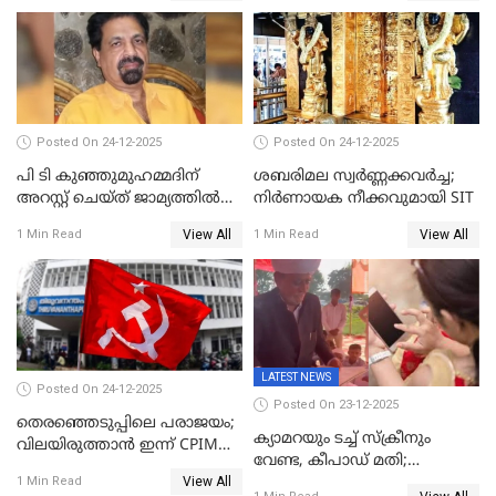
Posted On 24-12-2025
Posted On 24-12-2025
പി ടി കുഞ്ഞുമുഹമ്മദിന്
ശബരിമല സ്വര്‍ണ്ണക്കവര്‍ച്ച;
അറസ്റ്റ് ചെയ്ത് ജാമ്യത്തില്‍
നിർണായക നീക്കവുമായി SIT
വിട്ടു
View All
View All
1 Min Read
1 Min Read
LATEST NEWS
Posted On 24-12-2025
Posted On 23-12-2025
തെരഞ്ഞെടുപ്പിലെ പരാജയം;
ക്യാമറയും ടച്ച് സ്ക്രീനും
വിലയിരുത്താന്‍ ഇന്ന് CPIM
വേണ്ട, കീപാഡ് മതി;
യോഗം
View All
സ്ത്രീകൾക്ക് സ്മാർട്ട് ഫോൺ
1 Min Read