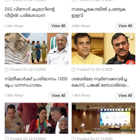
DIG വിനോദ് കുമാറിന്റെ
സപ്ലൈകോയിൽ പ്രത്യേക
വീട്ടില്‍ പരിശോധന
ഇളവ്
View All
View All
1 Min Read
3 Min Read
Posted On 22-12-2025
Posted On 22-12-2025
സ്ത്രീകള്‍ക്ക് പ്രതിമാസം 1000
ശബരിമല സ്വര്‍ണക്കവര്‍ച്ച
രൂപ ധനസഹായം
കേസ്; പങ്കജ് ഭണ്ഡാരിയെയും
ഗോവര്‍ധനെയും കസ്റ്റഡിയില്‍
View All
View All
1 Min Read
1 Min Read
വാങ്ങാന്‍ SIT
Posted On 22-12-2025
Posted On 21-12-2025