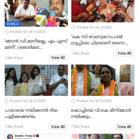
മദ്യം
KERALA
Posted On 26-12-2025
Posted On 26-12-2025
'കെ സി വേണുഗോപാല്‍
‘ഞാൻ ഡി മണിയല്ല, എം എസ്
ഗ്രൂപ്പിലെ ചിലരാണ് തന്നെ
മണി’; ശബരിമല
തഴഞ്ഞത്'; ലാലി ജെയിംസ്
View All
സ്വർണക്കവർച്ചയുമായി ഒരു
1 Min Read
View All
1 Min Read
ബന്ധവും ഇല്ലെന്ന് എസ്ഐടി
ചോദ്യം ചെയ്ത ദിണ്ടിഗലിലെ
വ്യവസായി
Posted On 26-12-2025
Posted On 26-12-2025
പാലായെ നയിക്കാന്‍ ദിയ
കൊച്ചിയെ വി.കെ മിനിമോള്‍
പുളിക്കക്കണ്ടം
നയിക്കും
View All
View All
1 Min Read
1 Min Read