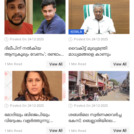
ഹെല്‍പ് ഡസ്‌കുകള്‍
സംഘപരിവാർ’; മുഖ്യമന്ത്രി
ആരംഭിക്കാന്‍ മന്ത്രിസഭാ
യോഗ തീരുമാനം
KERALA
Posted On 24-12-2025
Posted On 24-12-2025
ദിലീപിന് നല്‍കിയ
വൈകിട്ട് മുഖ്യമന്ത്രി
ആനുകൂല്യം വേണം'; രണ്ടാം
മാധ്യമങ്ങളെ കാണും
പ്രതി മാര്‍ട്ടിന്‍
View All
View All
1 Min Read
1 Min Read
ഹൈക്കോടതിയില്‍
Posted On 24-12-2025
Posted On 24-12-2025
മോദിയും ബിജെപിയും
ശബരിമല സ്വര്‍ണക്കവര്‍ച്ച
വിദ്വേഷം വളർത്തുന്നു;
കേസ്; ബെല്ലാരിയിലെ
പ്രതിഷേധവിമായി
ജ്വല്ലറിയില്‍ പരിശോധന
View All
View All
1 Min Read
1 Min Read
കോൺഗ്രസ്