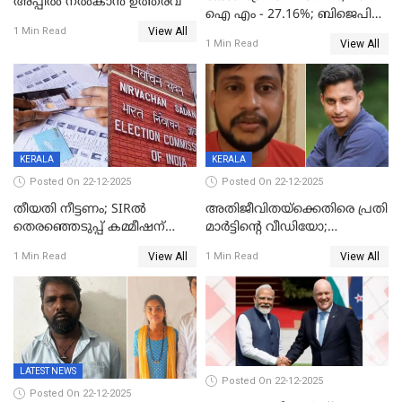
അപ്പീൽ നൽകാൻ ഉത്തരവ്
ഐ എം - 27.16%; ബിജെപി
View All
20% കടന്നത്
1 Min Read
View All
1 Min Read
തിരുവനന്തപുരത്ത് മാത്രം,
തദ്ദേശത്തിലെ യഥാർത്ഥ
കണക്ക് പുറത്ത്
KERALA
KERALA
Posted On 22-12-2025
Posted On 22-12-2025
തീയതി നീട്ടണം; SIRൽ
അതിജീവിതയ്‌ക്കെതിരെ പ്രതി
തെരഞ്ഞെടുപ്പ് കമ്മീഷന്
മാർട്ടിന്റെ വീഡിയോ;
കത്തയച്ച് കേരളം
പ്രചരിപ്പിച്ച മൂന്നുപേർ
View All
View All
1 Min Read
1 Min Read
അറസ്റ്റിൽ; നൂറോളം
സൈറ്റുകളിൽ നിന്നും
വിഡിയോ നീക്കം ചെയ്യാനും
പൊലീസ്
LATEST NEWS
Posted On 22-12-2025
Posted On 22-12-2025