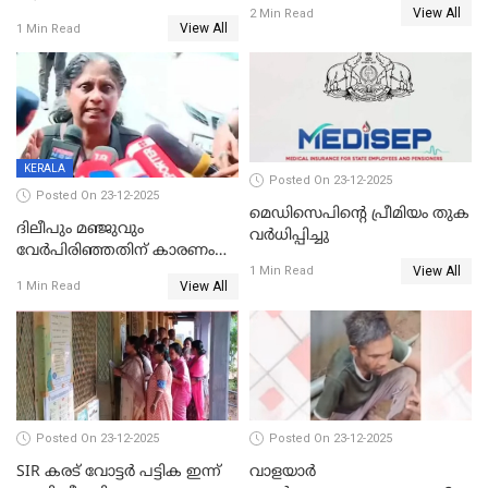
View All
2 Min Read
View All
1 Min Read
KERALA
Posted On 23-12-2025
Posted On 23-12-2025
മെഡിസെപിന്റെ പ്രീമിയം തുക
ദിലീപും മഞ്ജുവും
വർധിപ്പിച്ചു
വേർപിരിഞ്ഞതിന് കാരണം
View All
ദിലീപ് മഞ്ജുവിന് നൽകിയ ആ
1 Min Read
View All
1 Min Read
പഴയ മൊബൈലിൽ നിന്ന്
കണ്ടെത്തിയ ചാറ്റിൽ
നിന്നാണ്; എട്ടാം പ്രതിക്ക്
മോട്ടീവ് ഉണ്ടായിരുന്നെന്നും
അഡ്വ. ടി.ബി മിനി
Posted On 23-12-2025
Posted On 23-12-2025
SIR കരട് വോട്ടര്‍ പട്ടിക ഇന്ന്
വാളയാർ