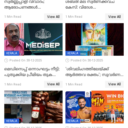
സ്വർണ്ണപ്പാളി വിവാദം;
ശബരി മല സ്വർണക്കവച
ആരോപണങ്ങൾ
കേസ്: വിദേശ
അവസാനിക്കുന്നില്ല
വ്യവസായിയുടെ ആരോപണം
View All
View All
1 Min Read
1 Min Read
നിഷേധിച്ച് ഡി മണി
KERALA
KERALA
Posted On 30-12-2025
Posted On 30-12-2025
മെഡിസെപ്പ് ഒന്നാംഘട്ടം നീട്ടി;
'ശിവലിംഗത്തിലേയ്ക്ക്
പുതുക്കിയ പ്രീമിയം തുക
ആര്‍ത്തവ രക്തം'; സുവര്‍ണ
ഈടാക്കുക ജനുവരി 31
കേരളം ലോട്ടറിയിലെ
View All
View All
1 Min Read
1 Min Read
മുതൽ
ചിത്രത്തിനെതിരെ ഹിന്ദു
ഐക്യവേദി പരാതി നൽകി
KERALA
KERALA