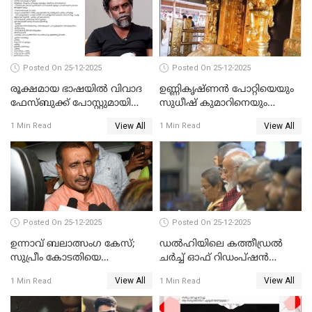
Posted On 25-12-2025
Posted On 25-12-2025
രൂക്ഷമായ ഭാഷയിൽ വിവാദ
ഉണ്ണികൃഷ്ണന്‍ പോറ്റിയെയും
ഫേസ്ബുക്ക് പോസ്റ്റുമായി
സുധീഷ് കുമാറിനെയും
നടൻ വിനായകൻ
വീണ്ടും ചോദ്യം ചെയ്ത് SIT
View All
View All
1 Min Read
1 Min Read
Posted On 25-12-2025
Posted On 25-12-2025
ഉന്നാവ് ബലാത്സംഗ കേസ്;
ഡൽഹിയിലെ കത്തീഡ്രൽ
സുപ്രീം കോടതിയെ
ചർച്ച് ഓഫ് റിഡംപ്ഷൻ
സമീപിക്കാനൊരുങ്ങി
സന്ദർശിച്ച് പ്രധാനമന്ത്രി
View All
View All
1 Min Read
1 Min Read
അതിജീവിത