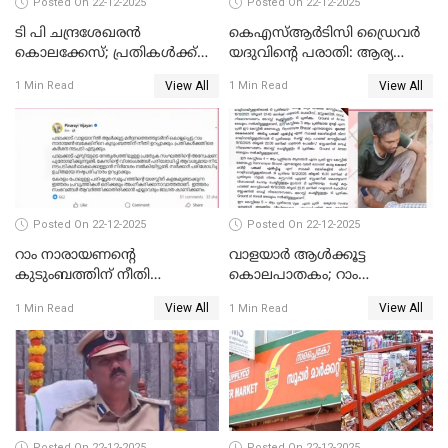
Posted On 22-12-2025
Posted On 22-12-2025
ടി പി ചന്ദ്രശേഖരന്‍
കെഎസ്ആർടിസി ഡ്രൈവർ
കൊലക്കേസ്; പ്രതികള്‍ക്ക്
യദുവിന്റെ പരാതി: ആര്യ
വീണ്ടും പരോള്‍
രാജേന്ദ്രനും സച്ചിൻ ദേവിനും
View All
View All
1 Min Read
1 Min Read
കോടതി നോട്ടീസ്
Posted On 22-12-2025
Posted On 22-12-2025
റാം നാരായണന്റെ
വാളയാർ ആൾക്കൂട്ട
കുടുംബത്തിന് നീതി
കൊലപാതകം; റാം
ഉറപ്പാക്കും; പിണറായി
നാരായണൻ നേരിട്ടത് ക്രൂര
View All
View All
1 Min Read
1 Min Read
വിജയന്‍
പീഡനം
Posted On 22-12-2025
Posted On 22-12-2025