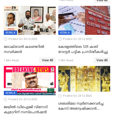
View All
1 Min Read
വിലക്കി രാജ്യത്തെ ഒരു
പഞ്ചായത്ത്
KERALA
KERALA
Posted On 23-12-2025
Posted On 23-12-2025
ലോക്ഭവൻ കലണ്ടറിൽ
കേരളത്തിലെ SIR കരട്
സവർക്കർ
വോട്ടര്‍ പട്ടിക പ്രസിദ്ധീകരിച്ചു
View All
View All
1 Min Read
1 Min Read
KERALA
Posted On 23-12-2025
Posted On 23-12-2025
ശബരിമല സ്വര്‍ണക്കവര്‍ച്ച
ജയിൽ ഡിഐജി വിനോദ്
കേസ് അന്വേഷിക്കാന്‍
കുമാറിന് സസ്പെൻഷൻ
തയ്യാറെന്ന് CBI