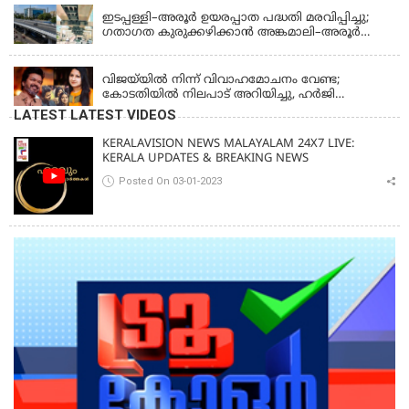
ജോൺ അഞ്ചുതെങ്ങിൽ; കടലിൽ
പോകുന്നവരെയും ഉൾപ്പെടുത്തി നാളെ ഊർജിത
ഇടപ്പള്ളി–അരൂർ ഉയരപ്പാത പദ്ധതി മരവിപ്പിച്ചു;
തെരച്ചിൽ
ഗതാഗത കുരുക്കഴിക്കാൻ അങ്കമാലി–അരൂർ
ബൈപാസ് പദ്ധതി വേഗത്തിലാക്കുമെന്ന് ഗഡ്കരി
LATEST NEWS
വിജയ്‌യിൽ നിന്ന് വിവാഹമോചനം വേണ്ട;
കോടതിയിൽ നിലപാട് അറിയിച്ചു, ഹർജി
പിൻവലിക്കുന്നെന്ന് സംഗീത
LATEST LATEST VIDEOS
KERALAVISION NEWS MALAYALAM 24X7 LIVE:
KERALA UPDATES & BREAKING NEWS
Posted On 03-01-2023