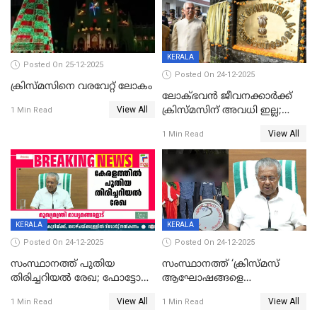
KERALA
Posted On 25-12-2025
Posted On 24-12-2025
ക്രിസ്മസിനെ വരവേറ്റ് ലോകം
ലോക്ഭവൻ ജീവനക്കാർക്ക്
View All
ക്രിസ്മസിന് അവധി ഇല്ല;
1 Min Read
ഹാജരാവാൻ ഉത്തരവ്
View All
1 Min Read
KERALA
KERALA
Posted On 24-12-2025
Posted On 24-12-2025
സംസ്ഥാനത്ത് പുതിയ
സംസ്ഥാനത്ത് ‘ക്രിസ്മസ്
തിരിച്ചറിയല്‍ രേഖ; ഫോട്ടോ
ആഘോഷങ്ങളെ
പതിപ്പിച്ച നേറ്റിവിറ്റി കാര്‍ഡ്
കടന്നാക്രമിയ്ക്കുന്നു; എല്ലാ
View All
View All
1 Min Read
1 Min Read
നല്‍കുമെന്ന് മുഖ്യമന്ത്രി; SIR
ആക്രമണങ്ങൾക്കും പിന്നിലും