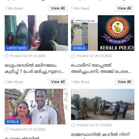
ജനങ്ങളെ
അവതരണം അവസാനവാരം;
View All
View All
1 Min Read
1 Min Read
തെറ്റിദ്ധരിപ്പിക്കരുത്,
മന്ത്രിസഭാ
സാങ്കൽപ്പിക കഥകൾ
യോഗതീരുമാനങ്ങൾ
പ്രചരിപ്പിക്കുന്നുവെന്നും
കടകംപള്ളി സുരേന്ദ്രൻ
LATEST NEWS
KERALA
Posted On 31-12-2025
Posted On 31-12-2025
മധ്യപ്രദേശിൽ മലിനജലം
പൊലീസ് തലപ്പത്ത്
കുടിച്ച് 7 പേർ മരിച്ചു,നൂറോളം
അഴിച്ചുപണി; അഞ്ച് പേരെ
പേർ ഗുരുതരാവസ്ഥയിൽ
ഐജി റാങ്കിലേക്ക്
View All
View All
1 Min Read
1 Min Read
ഉയർത്തി,അജിതാ ബീഗം
ക്രൈംബ്രാഞ്ച് ഐജി,
എസ്.ശ്യാംസുന്ദർ
ഇന്റലിജൻസ് ഐജി
KERALA
Posted On 31-12-2025
Posted On 31-12-2025
രാജസ്ഥാനിൽ കാറിൽ നിന്ന്