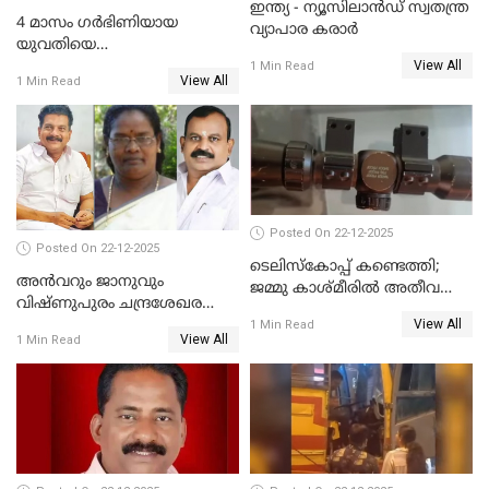
ഇന്ത്യ - ന്യൂസിലാൻഡ് സ്വതന്ത്ര
4 മാസം ഗർഭിണിയായ
വ്യാപാര കരാർ
യുവതിയെ
View All
വെട്ടിക്കൊലപ്പെടുത്തി
1 Min Read
View All
1 Min Read
പിതാവും സഹോദരനും;
ദുരഭിമാനക്കൊലയിൽ
നടുങ്ങി കർണാടക
Posted On 22-12-2025
Posted On 22-12-2025
ടെലിസ്‌കോപ്പ് കണ്ടെത്തി;
അൻവറും ജാനുവും
ജമ്മു കാശ്മീരില്‍ അതീവ
വിഷ്ണുപുരം ചന്ദ്രശേഖരന്റെ
ജാഗ്രത നിര്‍ദ്ദേശം
View All
പാർട്ടിയും UDF
1 Min Read
View All
1 Min Read
അസോസിയേറ്റ് അംഗങ്ങൾ;
അസോസിയേറ്റ്
അംഗമാകാനില്ലെന്നും
UDFലേക്കില്ലെന്നും
വിഷ്ണുപുരം ചന്ദ്രശേഖരൻ