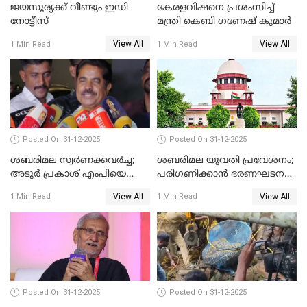
ജയസൂര്യക്ക് വീണ്ടും ഇഡി
കേരളവിഷനെ പ്രശംസിച്ച്
നോട്ടീസ്
മന്ത്രി കെബി ഗണേഷ് കുമാര്‍
View All
View All
1 Min Read
1 Min Read
Posted On 31-12-2025
Posted On 31-12-2025
ശബരിമല സ്വര്‍ണക്കവര്‍ച്ച;
ശബരിമല യുവതി പ്രവേശനം;
അടൂര്‍ പ്രകാശ് എംപിയെ
പരിഗണിക്കാന്‍ ഭരണഘടന
ചോദ്യം ചെയ്യാൻ SIT
ബെഞ്ച്
View All
View All
1 Min Read
1 Min Read
Posted On 31-12-2025
Posted On 31-12-2025