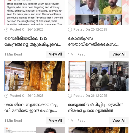
Posted On 26-12-2025
Posted On 26-12-2025
നൈജീരിയയിലെ ISIS
കോണ്‍ഗ്രസ്
കേന്ദ്രങ്ങളെ ആക്രമിച്ചുവെന്ന്
നേതാവിനെതിരെകേസ്;
ട്രംപ്
മുഖ്യമന്ത്രിയും ഉണ്ണികൃഷ്ണന്‍
View All
View All
1 Min Read
1 Min Read
പോറ്റിയും ഒപ്പമുള്ള AI ചിത്രം
പങ്കുവെച്ചു
Posted On 26-12-2025
Posted On 26-12-2025
ശബരിമല സ്വര്‍ണക്കവര്‍ച്ച;
രാജ്യത്ത് വര്‍ധിപ്പിച്ച ട്രെയിന്‍
ഡി മണിയെ ഇന്ന് ചോദ്യം
നിരക്ക് പ്രാബല്യത്തില്‍
ചെയ്യും
View All
View All
1 Min Read
1 Min Read