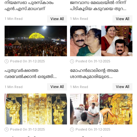
നിയമസഭാ പുരസ്‌കാരം
ജനവാസ മേഖലയിൽ നിന്ന്
എൻ.എസ്.മാധവന്
പിടികൂടിയ കടുവയെ തുറന്നു
വിട്ടു
View All
View All
1 Min Read
1 Min Read
Posted On 31-12-2025
Posted On 31-12-2025
പുതുവര്‍ഷത്തെ
മോഹന്‍ലാലിന്റെ അമ്മ
വരവേല്‍ക്കാന്‍ ഒരുങ്ങി
ശാന്തകുമാരിയുടെ
ലോകം
സംസ്‌കാരം ഇന്ന്
View All
View All
1 Min Read
1 Min Read
Posted On 31-12-2025
Posted On 31-12-2025