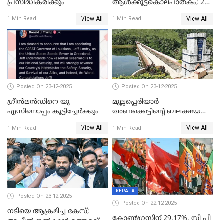
പ്രസിദ്ധീകരിക്കും
ആൾക്കൂട്ടകൊലപാതകം; 2
പേർ കൂടി കസ്റ്റഡിയിൽ
View All
View All
1 Min Read
1 Min Read
Posted On 23-12-2025
Posted On 23-12-2025
ഗ്രീന്‍ലന്‍ഡിനെ യു
മുല്ലപ്പെരിയാര്‍
എസിനൊപ്പം കൂട്ടിച്ചേര്‍ക്കും
അണക്കെട്ടിന്റെ ബലക്ഷയ
നിര്‍ണയം; പരിശോധന ഇന്ന്
View All
View All
1 Min Read
1 Min Read
തുടങ്ങും
KERALA
Posted On 23-12-2025
Posted On 22-12-2025
നടിയെ ആക്രമിച്ച കേസ്;
കോൺഗ്രസിന് 29.17%, സി പി