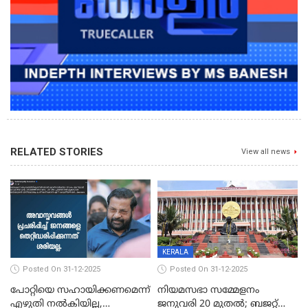
RELATED STORIES
View all news
KERALA
Posted On 31-12-2025
Posted On 31-12-2025
പോറ്റിയെ സഹായിക്കണമെന്ന്
നിയമസഭാ സമ്മേളനം
എഴുതി നൽകിയില്ല,
ജനുവരി 20 മുതല്‍; ബജറ്റ്