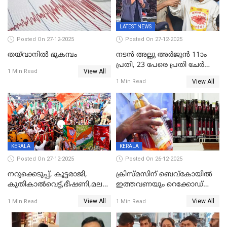
LATEST NEWS
Posted On 27-12-2025
Posted On 27-12-2025
തയ്‌വാനിൽ ഭൂകമ്പം
നടൻ അല്ലു അർജുൻ 11ാം
പ്രതി, 23 പേരെ പ്രതി ചേർത്ത്
View All
1 Min Read
കുറ്റപത്രം സമർപ്പിച്ചു
View All
1 Min Read
KERALA
KERALA
Posted On 27-12-2025
Posted On 26-12-2025
നറുക്കെടുപ്പ്, കൂട്ടരാജി,
ക്രിസ്മസിന് ബെവ്‌കോയിൽ
കുതികാൽവെട്ട്,ഭീഷണി,മലബാറിലാകട്ടെ
ഇത്തവണയും റെക്കോഡ്
ട്വിസ്റ്റോട് ട്വിസ്റ്റും; അടിമുടി
വിൽപ്പന;കഴിഞ്ഞവർഷത്തേക്ക
View All
View All
1 Min Read
1 Min Read
നാടകീയമായി പഞ്ചായത്ത്
53 കോടി രൂപയുടെ അധിക
പ്രസിഡന്‍റ് തെരഞ്ഞെടുപ്പ്
വിൽപ്പന; മലയാളി കുടിച്ചു
തീർത്തത് 333 കോടിയുടെ