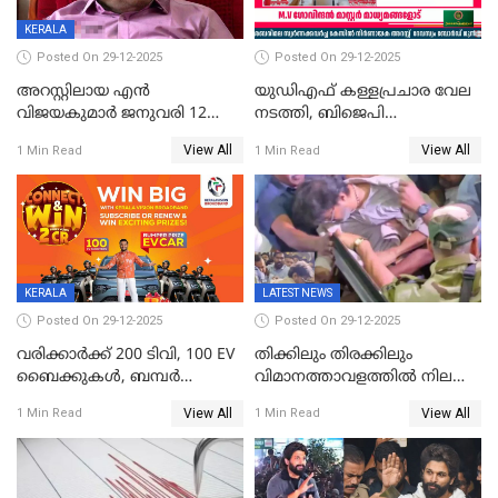
KERALA
Posted On 29-12-2025
Posted On 29-12-2025
അറസ്റ്റിലായ എൻ
യുഡിഎഫ് കള്ളപ്രചാര വേല
വിജയകുമാർ ജനുവരി 12
നടത്തി, ബിജെപി
വരെ റിമാൻഡിൽ;
ഹിന്ദുവർഗീയത പ്രചരിപ്പിച്ചു,
View All
View All
1 Min Read
1 Min Read
ജാമ്യാപേക്ഷ ഈ മാസം 31ന്
ശബരിമല അത്ര
പരിഗണിക്കും
തിരിച്ചടിയായില്ല,സർക്കാരിനെക്കുറ
ജനങ്ങൾക്ക് മികച്ച
അഭിപ്രായം, എല്‍ഡിഎഫ്
അധികാരം നിലനിര്‍ത്തും,
ലോക്സഭ
തെരഞ്ഞെടുപ്പിനേക്കാൾ 17
KERALA
LATEST NEWS
ലക്ഷം വോട്ട് ലഭിച്ചു
Posted On 29-12-2025
Posted On 29-12-2025
വരിക്കാർക്ക് 200 ടിവി, 100 EV
തിക്കിലും തിരക്കിലും
ബൈക്കുകൾ, ബമ്പർ
വിമാനത്താവളത്തില്‍ നിലത്ത്
സമ്മാനമായി EV കാർ
വീണ് വിജയ്
View All
View All
1 Min Read
1 Min Read
ഉൾപ്പെടെ 2 കോടി രൂപയുടെ
സമ്മാനങ്ങളുമായി
കേരളവിഷൻ ബ്രോഡ്ബാൻഡ്
കണക്ട്&വിൻ