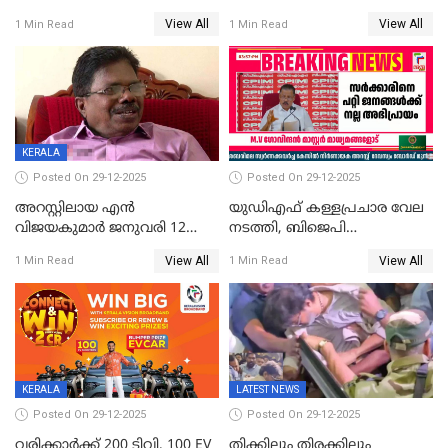
സരിതയുടെയും
എടുക്കുന്നതിനിടെ
View All
View All
1 Min Read
1 Min Read
മൊഴിയെടുത്തു
വധശ്രമക്കേസ് പ്രതി
വിലങ്ങുമായി രക്ഷപ്പെട്ടു;
വ്യാപക തെരച്ചിൽ
KERALA
Posted On 29-12-2025
Posted On 29-12-2025
അറസ്റ്റിലായ എൻ
യുഡിഎഫ് കള്ളപ്രചാര വേല
വിജയകുമാർ ജനുവരി 12
നടത്തി, ബിജെപി
വരെ റിമാൻഡിൽ;
ഹിന്ദുവർഗീയത പ്രചരിപ്പിച്ചു,
View All
View All
1 Min Read
1 Min Read
ജാമ്യാപേക്ഷ ഈ മാസം 31ന്
ശബരിമല അത്ര
പരിഗണിക്കും
തിരിച്ചടിയായില്ല,സർക്കാരിനെക്കുറ
ജനങ്ങൾക്ക് മികച്ച
അഭിപ്രായം, എല്‍ഡിഎഫ്
അധികാരം നിലനിര്‍ത്തും,
ലോക്സഭ
തെരഞ്ഞെടുപ്പിനേക്കാൾ 17
KERALA
LATEST NEWS
ലക്ഷം വോട്ട് ലഭിച്ചു
Posted On 29-12-2025
Posted On 29-12-2025
വരിക്കാർക്ക് 200 ടിവി, 100 EV
തിക്കിലും തിരക്കിലും