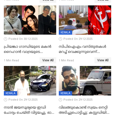
സന്നിധാനത്ത് വൻ
പ്രവര്‍ത്തനാനുമതി
ഭക്തജനത്തിരക്ക്
KERALA
Posted On 30-12-2025
Posted On 29-12-2025
പ്രിയങ്കാ ​ഗാന്ധിയുടെ മകൻ
സിപിഐഎം വസ്തുതകൾ
റൈഹാൻ വാദ്രയുടെ
മറച്ച് വെക്കുന്നുവെന്ന്
വിവാഹനിശ്ചയം
സിപിഐ, 'പത്മകുമാറിനെ
View All
View All
1 Min Read
1 Min Read
കഴിഞ്ഞതായി റിപ്പോർട്ട്
സംരക്ഷിച്ചത്
തിരിച്ചടിച്ചു',വെള്ളാപ്പള്ളിയെ
ന്യായീകരിക്കുന്നതിലും
CPIഎക്സിക്യൂട്ടീവിൽ
വിമർശനം
KERALA
KERALA
Posted On 29-12-2025
Posted On 29-12-2025
നടൻ ജയസൂര്യയെ ഇഡി
വിലങ്ങുകൊണ്ട് സ്വയം നെറ്റി
ചോദ്യം ചെയ്ത് വിട്ടയച്ചു, ഭാര്യ
അടിച്ചുപൊട്ടിച്ചു; കസ്റ്റഡിയിൽ