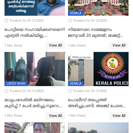
KERALA
Posted On 31-12-2025
Posted On 31-12-2025
പോറ്റിയെ സഹായിക്കണമെന്ന്
നിയമസഭാ സമ്മേളനം
എഴുതി നൽകിയില്ല,
ജനുവരി 20 മുതല്‍; ബജറ്റ്
ജനങ്ങളെ
അവതരണം അവസാനവാരം;
View All
View All
1 Min Read
1 Min Read
തെറ്റിദ്ധരിപ്പിക്കരുത്,
മന്ത്രിസഭാ
സാങ്കൽപ്പിക കഥകൾ
യോഗതീരുമാനങ്ങൾ
പ്രചരിപ്പിക്കുന്നുവെന്നും
കടകംപള്ളി സുരേന്ദ്രൻ
LATEST NEWS
KERALA
Posted On 31-12-2025
Posted On 31-12-2025
മധ്യപ്രദേശിൽ മലിനജലം
പൊലീസ് തലപ്പത്ത്
കുടിച്ച് 7 പേർ മരിച്ചു,നൂറോളം
അഴിച്ചുപണി; അഞ്ച് പേരെ
പേർ ഗുരുതരാവസ്ഥയിൽ
ഐജി റാങ്കിലേക്ക്
View All
View All
1 Min Read
1 Min Read
ഉയർത്തി,അജിതാ ബീഗം
ക്രൈംബ്രാഞ്ച് ഐജി,
എസ്.ശ്യാംസുന്ദർ