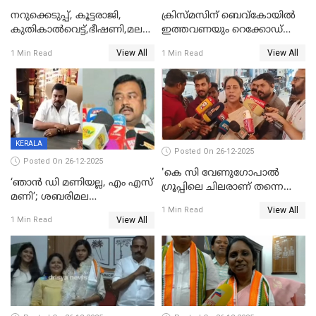
നറുക്കെടുപ്പ്, കൂട്ടരാജി,
ക്രിസ്മസിന് ബെവ്‌കോയിൽ
കുതികാൽവെട്ട്,ഭീഷണി,മലബാറിലാകട്ടെ
ഇത്തവണയും റെക്കോഡ്
ട്വിസ്റ്റോട് ട്വിസ്റ്റും; അടിമുടി
വിൽപ്പന;കഴിഞ്ഞവർഷത്തേക്ക
View All
View All
1 Min Read
1 Min Read
നാടകീയമായി പഞ്ചായത്ത്
53 കോടി രൂപയുടെ അധിക
പ്രസിഡന്‍റ് തെരഞ്ഞെടുപ്പ്
വിൽപ്പന; മലയാളി കുടിച്ചു
തീർത്തത് 333 കോടിയുടെ
മദ്യം
KERALA
Posted On 26-12-2025
Posted On 26-12-2025
'കെ സി വേണുഗോപാല്‍
‘ഞാൻ ഡി മണിയല്ല, എം എസ്
ഗ്രൂപ്പിലെ ചിലരാണ് തന്നെ
മണി’; ശബരിമല
തഴഞ്ഞത്'; ലാലി ജെയിംസ്
View All
സ്വർണക്കവർച്ചയുമായി ഒരു
1 Min Read
View All
1 Min Read
ബന്ധവും ഇല്ലെന്ന് എസ്ഐടി
ചോദ്യം ചെയ്ത ദിണ്ടിഗലിലെ
വ്യവസായി