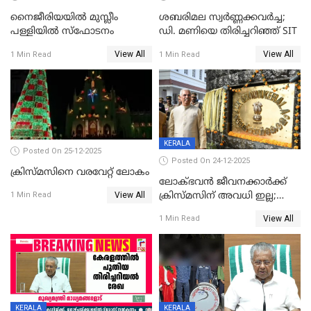
നൈജീരിയയിൽ മുസ്ലീം
ശബരിമല സ്വര്‍ണ്ണക്കവര്‍ച്ച;
പള്ളിയില്‍ സ്‌ഫോടനം
ഡി. മണിയെ തിരിച്ചറിഞ്ഞ് SIT
View All
View All
1 Min Read
1 Min Read
KERALA
Posted On 25-12-2025
Posted On 24-12-2025
ക്രിസ്മസിനെ വരവേറ്റ് ലോകം
ലോക്ഭവൻ ജീവനക്കാർക്ക്
View All
ക്രിസ്മസിന് അവധി ഇല്ല;
1 Min Read
ഹാജരാവാൻ ഉത്തരവ്
View All
1 Min Read
KERALA
KERALA