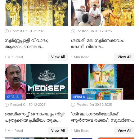
Posted On 31-12-2025
Posted On 31-12-2025
സ്വർണ്ണപ്പാളി വിവാദം;
ശബരി മല സ്വർണക്കവച
ആരോപണങ്ങൾ
കേസ്: വിദേശ
അവസാനിക്കുന്നില്ല
വ്യവസായിയുടെ ആരോപണം
View All
View All
1 Min Read
1 Min Read
നിഷേധിച്ച് ഡി മണി
KERALA
KERALA
Posted On 30-12-2025
Posted On 30-12-2025
മെഡിസെപ്പ് ഒന്നാംഘട്ടം നീട്ടി;
'ശിവലിംഗത്തിലേയ്ക്ക്
പുതുക്കിയ പ്രീമിയം തുക
ആര്‍ത്തവ രക്തം'; സുവര്‍ണ
ഈടാക്കുക ജനുവരി 31
കേരളം ലോട്ടറിയിലെ
View All
View All
1 Min Read
1 Min Read
മുതൽ
ചിത്രത്തിനെതിരെ ഹിന്ദു