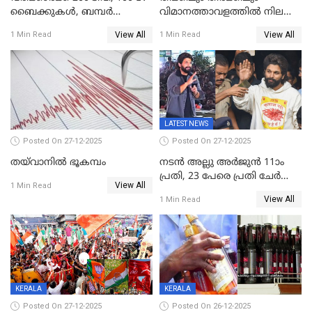
ബൈക്കുകൾ, ബമ്പർ
വിമാനത്താവളത്തില്‍ നിലത്ത്
സമ്മാനമായി EV കാർ
വീണ് വിജയ്
View All
View All
1 Min Read
1 Min Read
ഉൾപ്പെടെ 2 കോടി രൂപയുടെ
സമ്മാനങ്ങളുമായി
കേരളവിഷൻ ബ്രോഡ്ബാൻഡ്
കണക്ട്&വിൻ
LATEST NEWS
Posted On 27-12-2025
Posted On 27-12-2025
തയ്‌വാനിൽ ഭൂകമ്പം
നടൻ അല്ലു അർജുൻ 11ാം
പ്രതി, 23 പേരെ പ്രതി ചേർത്ത്
View All
1 Min Read
കുറ്റപത്രം സമർപ്പിച്ചു
View All
1 Min Read
KERALA
KERALA
Posted On 27-12-2025
Posted On 26-12-2025