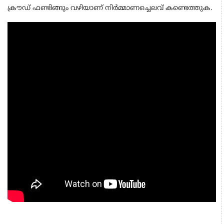
ക്രൗഡ് ഫണ്ടിങ്ങും വഴിയാണ് നിർമ്മാണച്ചെലവ് കണ്ടെത്തുക.