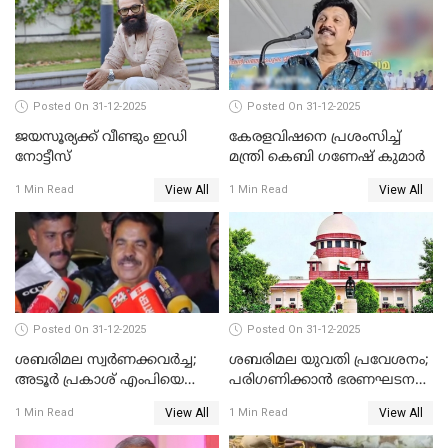
Posted On 31-12-2025
Posted On 31-12-2025
ജയസൂര്യക്ക് വീണ്ടും ഇഡി
കേരളവിഷനെ പ്രശംസിച്ച്
നോട്ടീസ്
മന്ത്രി കെബി ഗണേഷ് കുമാര്‍
View All
View All
1 Min Read
1 Min Read
Posted On 31-12-2025
Posted On 31-12-2025
ശബരിമല സ്വര്‍ണക്കവര്‍ച്ച;
ശബരിമല യുവതി പ്രവേശനം;
അടൂര്‍ പ്രകാശ് എംപിയെ
പരിഗണിക്കാന്‍ ഭരണഘടന
ചോദ്യം ചെയ്യാൻ SIT
ബെഞ്ച്
View All
View All
1 Min Read
1 Min Read