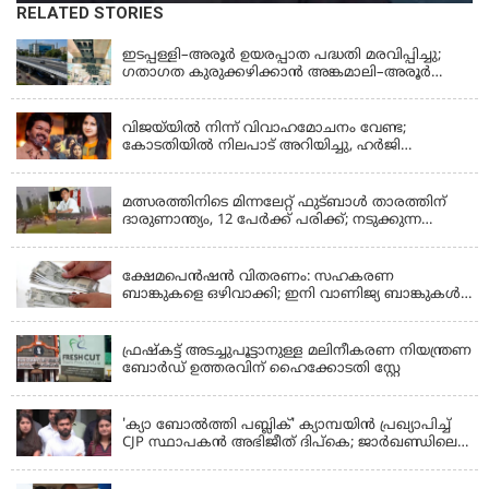
RELATED STORIES
KERALA
ഇടപ്പള്ളി–അരൂർ ഉയരപ്പാത പദ്ധതി മരവിപ്പിച്ചു;
ഗതാഗത കുരുക്കഴിക്കാൻ അങ്കമാലി–അരൂർ
ബൈപാസ് പദ്ധതി വേഗത്തിലാക്കുമെന്ന് ഗഡ്കരി
LATEST NEWS
വിജയ്‌യിൽ നിന്ന് വിവാഹമോചനം വേണ്ട;
കോടതിയിൽ നിലപാട് അറിയിച്ചു, ഹർജി
പിൻവലിക്കുന്നെന്ന് സംഗീത
LATEST NEWS
മത്സരത്തിനിടെ മിന്നലേറ്റ് ഫുട്‌ബാൾ താരത്തിന്
ദാരുണാന്ത്യം, 12 പേർക്ക് പരിക്ക്; നടുക്കുന്ന
വീഡിയോ
KERALA
ക്ഷേമപെൻഷൻ വിതരണം: സഹകരണ
ബാങ്കുകളെ ഒഴിവാക്കി; ഇനി വാണിജ്യ ബാങ്കുകൾ
മാത്രം
KERALA
ഫ്രഷ്‌കട്ട് അടച്ചുപൂട്ടാനുള്ള മലിനീകരണ നിയന്ത്രണ
ബോർഡ് ഉത്തരവിന് ഹൈക്കോടതി സ്റ്റേ
KERALA
'ക്യാ ബോൽത്തി പബ്ലിക്' ക്യാമ്പയിൻ പ്രഖ്യാപിച്ച്
CJP സ്ഥാപകൻ അഭിജീത് ദിപ്കെ; ജാർഖണ്ഡിലെ
വിദ്യാർത്ഥി പ്രക്ഷോഭത്തിലും മറുപടി
LATEST NEWS