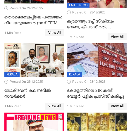
LATEST NEWS
Posted On 24-12-2025
Posted On 23-12-2025
തെരഞ്ഞെടുപ്പിലെ പരാജയം;
ക്യാമറയും ടച്ച് സ്ക്രീനും
വിലയിരുത്താന്‍ ഇന്ന് CPIM
വേണ്ട, കീപാഡ് മതി;
യോഗം
View All
സ്ത്രീകൾക്ക് സ്മാർട്ട് ഫോൺ
1 Min Read
View All
1 Min Read
വിലക്കി രാജ്യത്തെ ഒരു
പഞ്ചായത്ത്
KERALA
KERALA
Posted On 23-12-2025
Posted On 23-12-2025
ലോക്ഭവൻ കലണ്ടറിൽ
കേരളത്തിലെ SIR കരട്
സവർക്കർ
വോട്ടര്‍ പട്ടിക പ്രസിദ്ധീകരിച്ചു
View All
View All
1 Min Read
1 Min Read