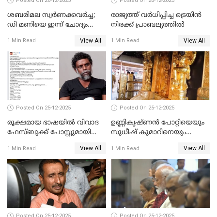
Posted On 26-12-2025
Posted On 26-12-2025
ശബരിമല സ്വര്‍ണക്കവര്‍ച്ച;
രാജ്യത്ത് വര്‍ധിപ്പിച്ച ട്രെയിന്‍
ഡി മണിയെ ഇന്ന് ചോദ്യം
നിരക്ക് പ്രാബല്യത്തില്‍
ചെയ്യും
View All
View All
1 Min Read
1 Min Read
Posted On 25-12-2025
Posted On 25-12-2025
രൂക്ഷമായ ഭാഷയിൽ വിവാദ
ഉണ്ണികൃഷ്ണന്‍ പോറ്റിയെയും
ഫേസ്ബുക്ക് പോസ്റ്റുമായി
സുധീഷ് കുമാറിനെയും
നടൻ വിനായകൻ
വീണ്ടും ചോദ്യം ചെയ്ത് SIT
View All
View All
1 Min Read
1 Min Read
Posted On 25-12-2025
Posted On 25-12-2025