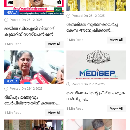
KERALA
Posted On 23-12-2025
Posted On 23-12-2025
ശബരിമല സ്വര്‍ണക്കവര്‍ച്ച
ജയിൽ ഡിഐജി വിനോദ്
കേസ് അന്വേഷിക്കാന്‍
കുമാറിന് സസ്പെൻഷൻ
തയ്യാറെന്ന് CBI
View All
2 Min Read
View All
1 Min Read
KERALA
Posted On 23-12-2025
Posted On 23-12-2025
മെഡിസെപിന്റെ പ്രീമിയം തുക
ദിലീപും മഞ്ജുവും
വർധിപ്പിച്ചു
വേർപിരിഞ്ഞതിന് കാരണം
View All
ദിലീപ് മഞ്ജുവിന് നൽകിയ ആ
1 Min Read
View All
1 Min Read
പഴയ മൊബൈലിൽ നിന്ന്
കണ്ടെത്തിയ ചാറ്റിൽ
നിന്നാണ്; എട്ടാം പ്രതിക്ക്