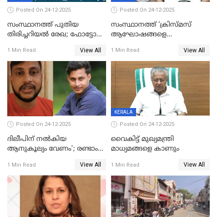
Posted On 24-12-2025
Posted On 24-12-2025
സംസ്ഥാനത്ത് പുതിയ
സംസ്ഥാനത്ത് ‘ക്രിസ്മസ്
തിരിച്ചറിയല്‍ രേഖ; ഫോട്ടോ
ആഘോഷങ്ങളെ
പതിപ്പിച്ച നേറ്റിവിറ്റി കാര്‍ഡ്
കടന്നാക്രമിയ്ക്കുന്നു; എല്ലാ
View All
View All
1 Min Read
1 Min Read
നല്‍കുമെന്ന് മുഖ്യമന്ത്രി; SIR
ആക്രമണങ്ങൾക്കും പിന്നിലും
ഹെല്‍പ് ഡസ്‌കുകള്‍
സംഘപരിവാർ’; മുഖ്യമന്ത്രി
ആരംഭിക്കാന്‍ മന്ത്രിസഭാ
യോഗ തീരുമാനം
KERALA
Posted On 24-12-2025
Posted On 24-12-2025
ദിലീപിന് നല്‍കിയ
വൈകിട്ട് മുഖ്യമന്ത്രി
ആനുകൂല്യം വേണം'; രണ്ടാം
മാധ്യമങ്ങളെ കാണും
പ്രതി മാര്‍ട്ടിന്‍
View All
View All
1 Min Read
1 Min Read
ഹൈക്കോടതിയില്‍