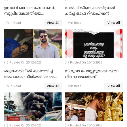
ഉന്നാവ് ബലാത്സംഗ കേസ്;
ഡൽഹിയിലെ കത്തീഡ്രൽ
സുപ്രീം കോടതിയെ
ചർച്ച് ഓഫ് റിഡംപ്ഷൻ
സമീപിക്കാനൊരുങ്ങി
സന്ദർശിച്ച് പ്രധാനമന്ത്രി
View All
View All
1 Min Read
1 Min Read
അതിജീവിത
Posted On 25-12-2025
Posted On 25-12-2025
മദ്യലഹരിയിൽ കാറോടിച്ച്
നിഗൂഢ പോസ്റ്ററുമായി മന്ത്രി
അപകടം: സീരിയൽ താരം
വീണാ ജോർജ്ജ്
സിദ്ധാർത്ഥ് പ്രഭുവിനെതിരെ
View All
View All
1 Min Read
1 Min Read
കേസെടുത്തു
Posted On 25-12-2025
Posted On 25-12-2025