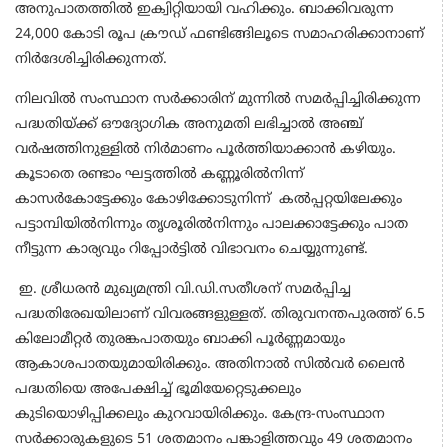
അനുപാതത്തിൽ ഇക്വിറ്റിയായി വഹിക്കും. ബാക്കിവരുന്ന
24,000 കോടി രൂപ ക്രൗഡ് ഫണ്ടിങ്ങിലൂടെ സമാഹരിക്കാനാണ്
നിർദേശിച്ചിരിക്കുന്നത്.
നിലവിൽ സംസ്ഥാന സർക്കാരിന് മുന്നിൽ സമർപ്പിച്ചിരിക്കുന്ന
പദ്ധതിയ്ക്ക് ഔദ്യോഗിക അനുമതി ലഭിച്ചാൽ അഞ്ച്
വർഷത്തിനുള്ളിൽ നിർമാണം പൂർത്തിയാക്കാൻ കഴിയും.
കൂടാതെ രണ്ടാം ഘട്ടത്തിൽ കണ്ണൂരിൽനിന്ന്
കാസർകോട്ടേക്കും കോഴിക്കോടുനിന്ന് കൽപ്പറ്റയിലേക്കും
പട്ടാമ്പിയിൽനിന്നും തൃശൂരിൽനിന്നും പാലക്കാട്ടേക്കും പാത
നീട്ടുന്ന കാര്യവും റിപ്പോർട്ടിൽ വിഭാവനം ചെയ്യുന്നുണ്ട്.
ഇ. ശ്രീധരൻ മുഖ്യമന്ത്രി വി.ഡി.സതീശന് സമർപ്പിച്ച
പദ്ധതിരേഖയിലാണ് വിവരങ്ങളുള്ളത്. തിരുവനന്തപുരത്ത് 6.5
കിലോമീറ്റർ തുരങ്കപാതയും ബാക്കി പൂർണ്ണമായും
ആകാശപാതയുമായിരിക്കും. അതിനാൽ സിൽവർ ലൈൻ
പദ്ധതിയെ അപേക്ഷിച്ച് ഭൂമിയേറ്റെടുക്കലും
കുടിയൊഴിപ്പിക്കലും കുറവായിരിക്കും. കേന്ദ്ര-സംസ്ഥാന
സർക്കാരുകളുടെ 51 ശതമാനം പങ്കാളിത്തവും 49 ശതമാനം