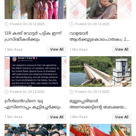
മോട്ടീവ് ഉണ്ടായിരുന്നെന്നും
അഡ്വ. ടി.ബി മിനി
Posted On 23-12-2025
Posted On 23-12-2025
SIR കരട് വോട്ടര്‍ പട്ടിക ഇന്ന്
വാളയാർ
പ്രസിദ്ധീകരിക്കും
ആൾക്കൂട്ടകൊലപാതകം; 2
പേർ കൂടി കസ്റ്റഡിയിൽ
View All
View All
1 Min Read
1 Min Read
Posted On 23-12-2025
Posted On 23-12-2025
ഗ്രീന്‍ലന്‍ഡിനെ യു
മുല്ലപ്പെരിയാര്‍
എസിനൊപ്പം കൂട്ടിച്ചേര്‍ക്കും
അണക്കെട്ടിന്റെ ബലക്ഷയ
നിര്‍ണയം; പരിശോധന ഇന്ന്
View All
View All
1 Min Read
1 Min Read
തുടങ്ങും