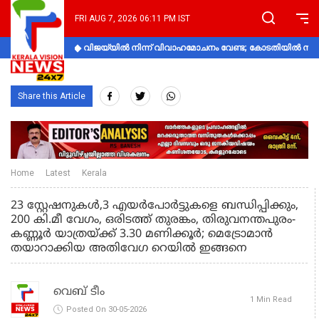
FRI AUG 7, 2026 06:11 PM IST
വിജയ്‌യിൽ നിന്ന് വിവാഹമോചനം വേണ്ട; കോടതിയിൽ നിലപാ
Share this Article
Home
Latest
Kerala
23 സ്റ്റേഷനുകൾ,3 എയർപോർട്ടുകളെ ബന്ധിപ്പിക്കും,
200 കി.മീ വേഗം, ഒരിടത്ത് തുരങ്കം, തിരുവനന്തപുരം-
കണ്ണൂർ യാത്രയ്ക്ക് 3.30 മണിക്കൂർ; മെട്രോമാൻ
തയാറാക്കിയ അതിവേഗ റെയിൽ ഇങ്ങനെ
വെബ് ടീം
1 Min Read
Posted On 30-05-2026