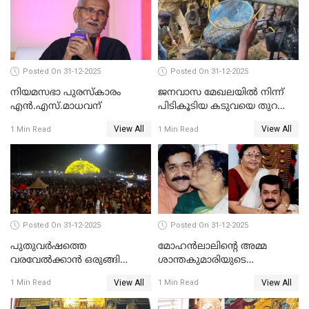
Posted On 31-12-2025
Posted On 31-12-2025
നിയമസഭാ പുരസ്‌കാരം
ജനവാസ മേഖലയിൽ നിന്ന്
എൻ.എസ്.മാധവന്
പിടികൂടിയ കടുവയെ തുറന്നു
വിട്ടു
View All
View All
1 Min Read
1 Min Read
Posted On 31-12-2025
Posted On 31-12-2025
പുതുവര്‍ഷത്തെ
മോഹന്‍ലാലിന്റെ അമ്മ
വരവേല്‍ക്കാന്‍ ഒരുങ്ങി
ശാന്തകുമാരിയുടെ
ലോകം
സംസ്‌കാരം ഇന്ന്
View All
View All
1 Min Read
1 Min Read