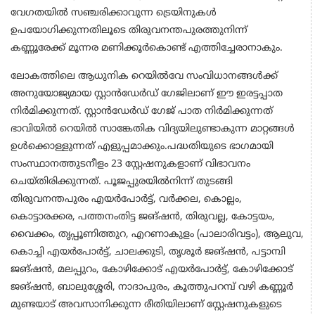
വേഗതയിൽ സഞ്ചരിക്കാവുന്ന ട്രെയിനുകൾ
ഉപയോഗിക്കുന്നതിലൂടെ തിരുവനന്തപുരത്തുനിന്ന്
കണ്ണൂരേക്ക് മൂന്നര മണിക്കൂർകൊണ്ട് എത്തിച്ചേരാനാകും.
ലോകത്തിലെ ആധുനിക റെയിൽവേ സംവിധാനങ്ങൾക്ക്
അനുയോജ്യമായ സ്റ്റാൻഡേർഡ് ഗേജിലാണ് ഈ ഇരട്ടപ്പാത
നിർമിക്കുന്നത്. സ്റ്റാൻഡേർഡ് ഗേജ് പാത നിർമിക്കുന്നത്
ഭാവിയിൽ റെയിൽ സാങ്കേതിക വിദ്യയിലുണ്ടാകുന്ന മാറ്റങ്ങൾ
ഉൾക്കൊള്ളുന്നത് എളുപ്പമാക്കും.പദ്ധതിയുടെ ഭാഗമായി
സംസ്ഥാനത്തുടനീളം 23 സ്റ്റേഷനുകളാണ് വിഭാവനം
ചെയ്തിരിക്കുന്നത്. പൂജപ്പുരയിൽനിന്ന് തുടങ്ങി
തിരുവനന്തപുരം എയർപോർട്ട്, വർക്കല, കൊല്ലം,
കൊട്ടാരക്കര, പത്തനംതിട്ട ജങ്ഷൻ, തിരുവല്ല, കോട്ടയം,
വൈക്കം, തൃപ്പൂണിത്തുറ, എറണാകുളം (പാലാരിവട്ടം), ആലുവ,
കൊച്ചി എയർപോർട്ട്, ചാലക്കുടി, തൃശൂർ ജങ്ഷൻ, പട്ടാമ്പി
ജങ്ഷൻ, മലപ്പുറം, കോഴിക്കോട് എയർപോർട്ട്, കോഴിക്കോട്
ജങ്ഷൻ, ബാലുശ്ശേരി, നാദാപുരം, കൂത്തുപറമ്പ് വഴി കണ്ണൂർ
മുണ്ടയാട് അവസാനിക്കുന്ന രീതിയിലാണ് സ്റ്റേഷനുകളുടെ