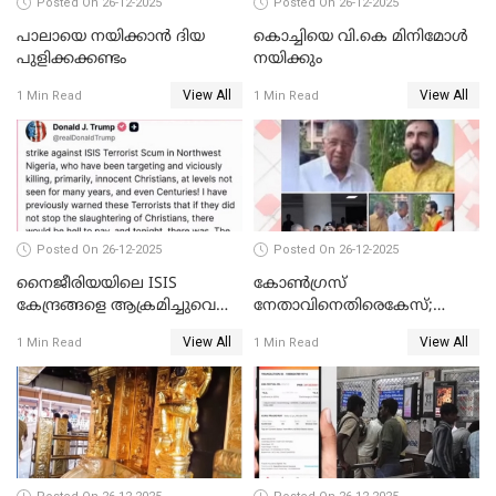
Posted On 26-12-2025
Posted On 26-12-2025
പാലായെ നയിക്കാന്‍ ദിയ
കൊച്ചിയെ വി.കെ മിനിമോള്‍
പുളിക്കക്കണ്ടം
നയിക്കും
View All
View All
1 Min Read
1 Min Read
Posted On 26-12-2025
Posted On 26-12-2025
നൈജീരിയയിലെ ISIS
കോണ്‍ഗ്രസ്
കേന്ദ്രങ്ങളെ ആക്രമിച്ചുവെന്ന്
നേതാവിനെതിരെകേസ്;
ട്രംപ്
മുഖ്യമന്ത്രിയും ഉണ്ണികൃഷ്ണന്‍
View All
View All
1 Min Read
1 Min Read
പോറ്റിയും ഒപ്പമുള്ള AI ചിത്രം
പങ്കുവെച്ചു