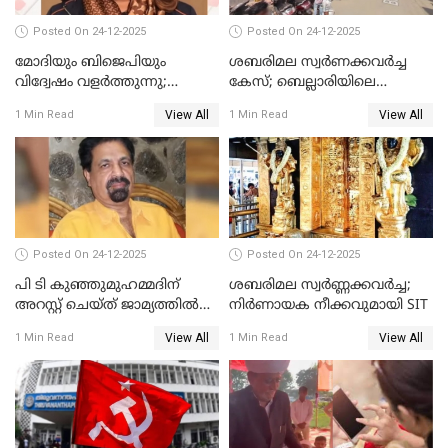
Posted On 24-12-2025
Posted On 24-12-2025
മോദിയും ബിജെപിയും
ശബരിമല സ്വര്‍ണക്കവര്‍ച്ച
വിദ്വേഷം വളർത്തുന്നു;
കേസ്; ബെല്ലാരിയിലെ
പ്രതിഷേധവിമായി
ജ്വല്ലറിയില്‍ പരിശോധന
View All
View All
1 Min Read
1 Min Read
കോൺഗ്രസ്
Posted On 24-12-2025
Posted On 24-12-2025
പി ടി കുഞ്ഞുമുഹമ്മദിന്
ശബരിമല സ്വര്‍ണ്ണക്കവര്‍ച്ച;
അറസ്റ്റ് ചെയ്ത് ജാമ്യത്തില്‍
നിർണായക നീക്കവുമായി SIT
വിട്ടു
View All
View All
1 Min Read
1 Min Read