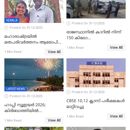
ഇന്റലിജൻസ് ഐജി
KERALA
Posted On 31-12-2025
Posted On 31-12-2025
രാജസ്ഥാനിൽ കാറിൽ നിന്ന്
മഹാരാഷ്ട്രയിൽ
150 കിലോ
മതപരിവർത്തനം ആരോപിച്ചു
സ്ഫോടകവസ്തുക്കൾ
View All
അറസ്റ്റിലായ മലയാളി
1 Min Read
പിടികൂടി
View All
1 Min Read
വൈദികനും ഭാര്യയ്ക്കും
ഉൾപ്പെടെ 11പേർക്കും ജാമ്യം
LATEST NEWS
Posted On 31-12-2025
Posted On 31-12-2025
CBSE 10,12 ക്ലാസ് പരീക്ഷകള്‍
ഹാപ്പി ന്യൂഇയർ 2026;
മാറ്റിവച്ചു
കിരിബാത്തിയിൽ
View All
പുതുവർഷമെത്തി
1 Min Read
View All
1 Min Read