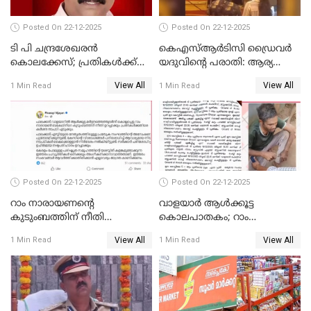
Posted On 22-12-2025
Posted On 22-12-2025
ടി പി ചന്ദ്രശേഖരന്‍
കെഎസ്ആർടിസി ഡ്രൈവർ
കൊലക്കേസ്; പ്രതികള്‍ക്ക്
യദുവിന്റെ പരാതി: ആര്യ
വീണ്ടും പരോള്‍
രാജേന്ദ്രനും സച്ചിൻ ദേവിനും
View All
View All
1 Min Read
1 Min Read
കോടതി നോട്ടീസ്
Posted On 22-12-2025
Posted On 22-12-2025
റാം നാരായണന്റെ
വാളയാർ ആൾക്കൂട്ട
കുടുംബത്തിന് നീതി
കൊലപാതകം; റാം
ഉറപ്പാക്കും; പിണറായി
നാരായണൻ നേരിട്ടത് ക്രൂര
View All
View All
1 Min Read
1 Min Read
വിജയന്‍
പീഡനം