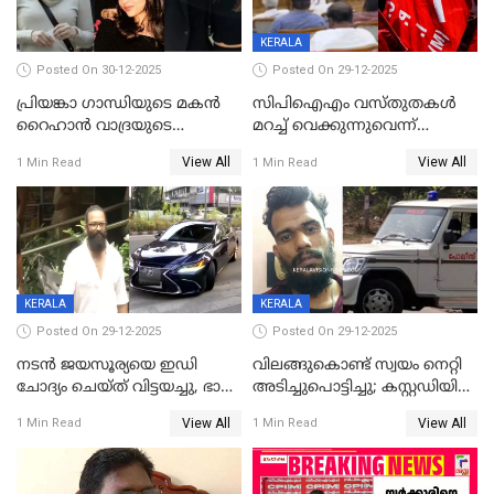
KERALA
Posted On 30-12-2025
Posted On 29-12-2025
പ്രിയങ്കാ ​ഗാന്ധിയുടെ മകൻ
സിപിഐഎം വസ്തുതകൾ
റൈഹാൻ വാദ്രയുടെ
മറച്ച് വെക്കുന്നുവെന്ന്
വിവാഹനിശ്ചയം
സിപിഐ, 'പത്മകുമാറിനെ
View All
View All
1 Min Read
1 Min Read
കഴിഞ്ഞതായി റിപ്പോർട്ട്
സംരക്ഷിച്ചത്
തിരിച്ചടിച്ചു',വെള്ളാപ്പള്ളിയെ
ന്യായീകരിക്കുന്നതിലും
CPIഎക്സിക്യൂട്ടീവിൽ
വിമർശനം
KERALA
KERALA
Posted On 29-12-2025
Posted On 29-12-2025
നടൻ ജയസൂര്യയെ ഇഡി
വിലങ്ങുകൊണ്ട് സ്വയം നെറ്റി
ചോദ്യം ചെയ്ത് വിട്ടയച്ചു, ഭാര്യ
അടിച്ചുപൊട്ടിച്ചു; കസ്റ്റഡിയിൽ
സരിതയുടെയും
എടുക്കുന്നതിനിടെ
View All
View All
1 Min Read
1 Min Read
മൊഴിയെടുത്തു
വധശ്രമക്കേസ് പ്രതി
വിലങ്ങുമായി രക്ഷപ്പെട്ടു;
വ്യാപക തെരച്ചിൽ