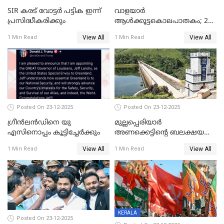
SIR കരട് വോട്ടര്‍ പട്ടിക ഇന്ന്
വാളയാർ
പ്രസിദ്ധീകരിക്കും
ആൾക്കൂട്ടകൊലപാതകം; 2
പേർ കൂടി കസ്റ്റഡിയിൽ
View All
View All
1 Min Read
1 Min Read
Posted On 23-12-2025
Posted On 23-12-2025
ഗ്രീന്‍ലന്‍ഡിനെ യു
മുല്ലപ്പെരിയാര്‍
എസിനൊപ്പം കൂട്ടിച്ചേര്‍ക്കും
അണക്കെട്ടിന്റെ ബലക്ഷയ
നിര്‍ണയം; പരിശോധന ഇന്ന്
View All
View All
1 Min Read
1 Min Read
തുടങ്ങും
KERALA
Posted On 23-12-2025