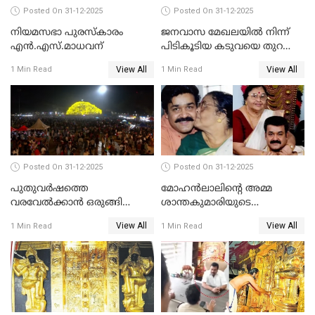
Posted On 31-12-2025
Posted On 31-12-2025
നിയമസഭാ പുരസ്‌കാരം
ജനവാസ മേഖലയിൽ നിന്ന്
എൻ.എസ്.മാധവന്
പിടികൂടിയ കടുവയെ തുറന്നു
വിട്ടു
View All
View All
1 Min Read
1 Min Read
Posted On 31-12-2025
Posted On 31-12-2025
പുതുവര്‍ഷത്തെ
മോഹന്‍ലാലിന്റെ അമ്മ
വരവേല്‍ക്കാന്‍ ഒരുങ്ങി
ശാന്തകുമാരിയുടെ
ലോകം
സംസ്‌കാരം ഇന്ന്
View All
View All
1 Min Read
1 Min Read