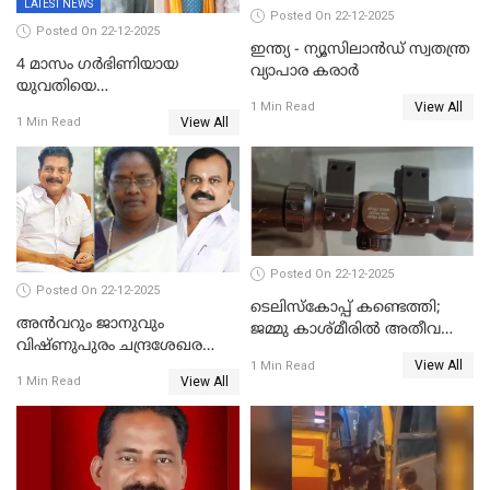
LATEST NEWS
Posted On 22-12-2025
Posted On 22-12-2025
ഇന്ത്യ - ന്യൂസിലാൻഡ് സ്വതന്ത്ര
4 മാസം ഗർഭിണിയായ
വ്യാപാര കരാർ
യുവതിയെ
View All
വെട്ടിക്കൊലപ്പെടുത്തി
1 Min Read
View All
1 Min Read
പിതാവും സഹോദരനും;
ദുരഭിമാനക്കൊലയിൽ
നടുങ്ങി കർണാടക
Posted On 22-12-2025
Posted On 22-12-2025
ടെലിസ്‌കോപ്പ് കണ്ടെത്തി;
അൻവറും ജാനുവും
ജമ്മു കാശ്മീരില്‍ അതീവ
വിഷ്ണുപുരം ചന്ദ്രശേഖരന്റെ
ജാഗ്രത നിര്‍ദ്ദേശം
View All
പാർട്ടിയും UDF
1 Min Read
View All
1 Min Read
അസോസിയേറ്റ് അംഗങ്ങൾ;
അസോസിയേറ്റ്
അംഗമാകാനില്ലെന്നും
UDFലേക്കില്ലെന്നും
വിഷ്ണുപുരം ചന്ദ്രശേഖരൻ