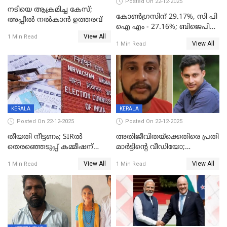
Posted On 22-12-2025
നടിയെ ആക്രമിച്ച കേസ്;
കോൺഗ്രസിന് 29.17%, സി പി
അപ്പീൽ നൽകാൻ ഉത്തരവ്
ഐ എം - 27.16%; ബിജെപി
View All
20% കടന്നത്
1 Min Read
View All
1 Min Read
തിരുവനന്തപുരത്ത് മാത്രം,
തദ്ദേശത്തിലെ യഥാർത്ഥ
കണക്ക് പുറത്ത്
KERALA
KERALA
Posted On 22-12-2025
Posted On 22-12-2025
തീയതി നീട്ടണം; SIRൽ
അതിജീവിതയ്‌ക്കെതിരെ പ്രതി
തെരഞ്ഞെടുപ്പ് കമ്മീഷന്
മാർട്ടിന്റെ വീഡിയോ;
കത്തയച്ച് കേരളം
പ്രചരിപ്പിച്ച മൂന്നുപേർ
View All
View All
1 Min Read
1 Min Read
അറസ്റ്റിൽ; നൂറോളം
സൈറ്റുകളിൽ നിന്നും
വിഡിയോ നീക്കം ചെയ്യാനും
പൊലീസ്