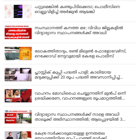
പറ്റുമെങ്കിൽ കണ്ടുപിടിക്കെടാ; പൊലീസിനെ
വെല്ലുവിളിച്ച് അർജുൻ ആയങ്കി
സംസ്ഥാനത്ത് കനത്ത മഴ; വിവിധ ജില്ലകളിൽ
വിദ്യാഭ്യാസ സ്ഥാപനങ്ങൾക്ക് അവധി
KERALA
ലോകത്തിതാദ്യം, രണ്ട് മില്യണ്‍ ഫോളോവേഴ്‌സ്,
റെക്കോഡ് നേട്ടവുമായി കേരള പൊലീസ്
KERALA
പ്ലാസ്റ്റിക് കുപ്പി പദ്ധതി പാളി; കാലിയായ
മദ്യക്കുപ്പിക്ക് 20 രൂപ പദ്ധതി അവസാനിപ്പിച്ച്
ബെവ്‌കോ
LATEST NEWS
വാഹനം മോഡിഫൈ ചെയ്യുന്നതിന് മുൻപ് ഒന്ന്
ശ്രദ്ധിക്കണേ, വാഹനങ്ങളുടെ രൂപമാറ്റത്തിൽ
മാനദണ്ഡങ്ങൾ നിശ്ചയിക്കാൻ സംസ്ഥാന
KERALA
സർക്കാരുകൾക്ക് അധികാരമില്ലെന്ന് കേന്ദ്രമന്ത്രി
വിദ്യാഭ്യാസ സ്ഥാപനങ്ങൾക്ക് നാളെ അവധി
താലൂക്ക് അടിസ്ഥാനത്തിൽ; ആലപ്പുഴയിൽ 3
താലൂക്കുകൾക്ക്, തിരുവല്ല താലൂക്ക്,കോട്ടയം
താലൂക്ക് എന്നിവടങ്ങളിൽ അവധി
കേന്ദ്ര സർക്കാരുമായുള്ള ഉന്നതതല
യോഗത്തിനിടെ മാപ്പ് പറഞ്ഞ് മാർക്ക്