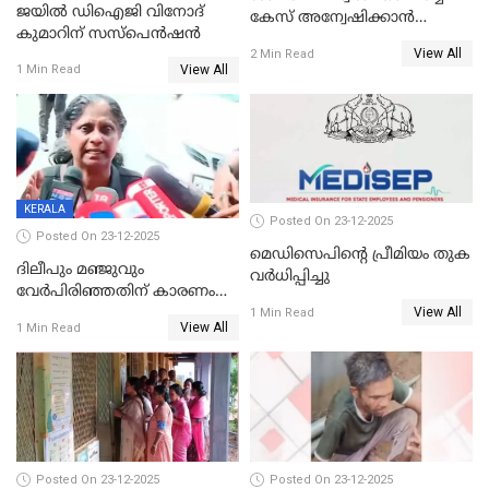
ജയിൽ ഡിഐജി വിനോദ്
കേസ് അന്വേഷിക്കാന്‍
കുമാറിന് സസ്പെൻഷൻ
തയ്യാറെന്ന് CBI
View All
2 Min Read
View All
1 Min Read
KERALA
Posted On 23-12-2025
Posted On 23-12-2025
മെഡിസെപിന്റെ പ്രീമിയം തുക
ദിലീപും മഞ്ജുവും
വർധിപ്പിച്ചു
വേർപിരിഞ്ഞതിന് കാരണം
View All
ദിലീപ് മഞ്ജുവിന് നൽകിയ ആ
1 Min Read
View All
1 Min Read
പഴയ മൊബൈലിൽ നിന്ന്
കണ്ടെത്തിയ ചാറ്റിൽ
നിന്നാണ്; എട്ടാം പ്രതിക്ക്
മോട്ടീവ് ഉണ്ടായിരുന്നെന്നും
അഡ്വ. ടി.ബി മിനി
Posted On 23-12-2025
Posted On 23-12-2025