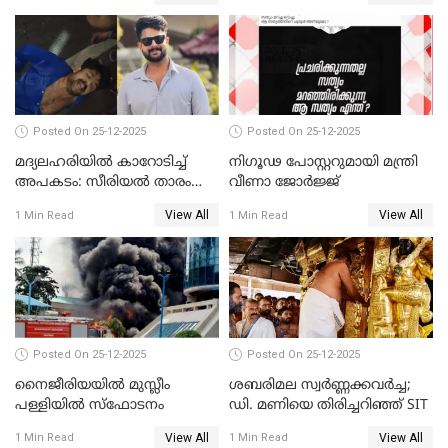
അതിജീവിത
Posted On 25-12-2025
Posted On 25-12-2025
മദ്യലഹരിയിൽ കാറോടിച്ച്
നിഗൂഢ പോസ്റ്ററുമായി മന്ത്രി
അപകടം: സീരിയൽ താരം
വീണാ ജോർജ്ജ്
സിദ്ധാർത്ഥ് പ്രഭുവിനെതിരെ
View All
View All
1 Min Read
1 Min Read
കേസെടുത്തു
Posted On 25-12-2025
Posted On 25-12-2025
നൈജീരിയയിൽ മുസ്ലീം
ശബരിമല സ്വര്‍ണ്ണക്കവര്‍ച്ച;
പള്ളിയില്‍ സ്‌ഫോടനം
ഡി. മണിയെ തിരിച്ചറിഞ്ഞ് SIT
View All
View All
1 Min Read
1 Min Read