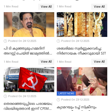
പ്രതിഷേധവിമായി
ജ്വല്ലറിയില്‍ പരിശോധന
View All
View All
1 Min Read
1 Min Read
കോൺഗ്രസ്
Posted On 24-12-2025
Posted On 24-12-2025
പി ടി കുഞ്ഞുമുഹമ്മദിന്
ശബരിമല സ്വര്‍ണ്ണക്കവര്‍ച്ച;
അറസ്റ്റ് ചെയ്ത് ജാമ്യത്തില്‍
നിർണായക നീക്കവുമായി SIT
വിട്ടു
View All
View All
1 Min Read
1 Min Read
LATEST NEWS
Posted On 24-12-2025
Posted On 23-12-2025
തെരഞ്ഞെടുപ്പിലെ പരാജയം;
ക്യാമറയും ടച്ച് സ്ക്രീനും
വിലയിരുത്താന്‍ ഇന്ന് CPIM