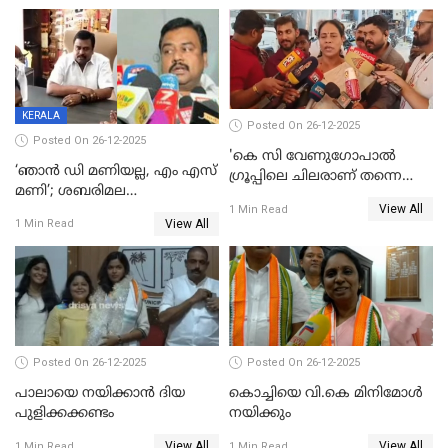
പ്രസിഡന്‍റ് തെരഞ്ഞെടുപ്പ്
വിൽപ്പന; മലയാളി കുടിച്ചു
തീർത്തത് 333 കോടിയുടെ
മദ്യം
KERALA
Posted On 26-12-2025
Posted On 26-12-2025
'കെ സി വേണുഗോപാല്‍
‘ഞാൻ ഡി മണിയല്ല, എം എസ്
ഗ്രൂപ്പിലെ ചിലരാണ് തന്നെ
മണി’; ശബരിമല
തഴഞ്ഞത്'; ലാലി ജെയിംസ്
View All
സ്വർണക്കവർച്ചയുമായി ഒരു
1 Min Read
View All
1 Min Read
ബന്ധവും ഇല്ലെന്ന് എസ്ഐടി
ചോദ്യം ചെയ്ത ദിണ്ടിഗലിലെ
വ്യവസായി
Posted On 26-12-2025
Posted On 26-12-2025
പാലായെ നയിക്കാന്‍ ദിയ
കൊച്ചിയെ വി.കെ മിനിമോള്‍
പുളിക്കക്കണ്ടം
നയിക്കും
View All
View All
1 Min Read
1 Min Read