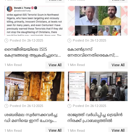
Posted On 26-12-2025
Posted On 26-12-2025
നൈജീരിയയിലെ ISIS
കോണ്‍ഗ്രസ്
കേന്ദ്രങ്ങളെ ആക്രമിച്ചുവെന്ന്
നേതാവിനെതിരെകേസ്;
ട്രംപ്
മുഖ്യമന്ത്രിയും ഉണ്ണികൃഷ്ണന്‍
View All
View All
1 Min Read
1 Min Read
പോറ്റിയും ഒപ്പമുള്ള AI ചിത്രം
പങ്കുവെച്ചു
Posted On 26-12-2025
Posted On 26-12-2025
ശബരിമല സ്വര്‍ണക്കവര്‍ച്ച;
രാജ്യത്ത് വര്‍ധിപ്പിച്ച ട്രെയിന്‍
ഡി മണിയെ ഇന്ന് ചോദ്യം
നിരക്ക് പ്രാബല്യത്തില്‍
ചെയ്യും
View All
View All
1 Min Read
1 Min Read