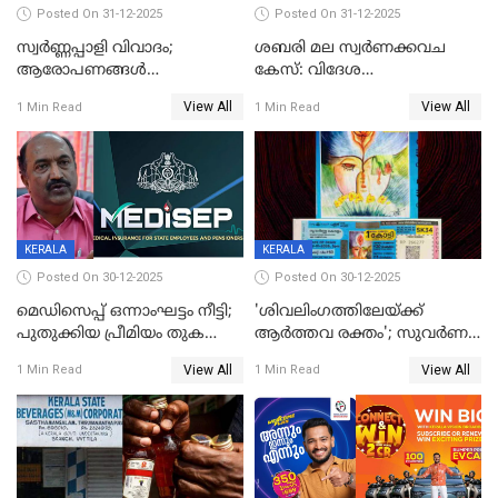
Posted On 31-12-2025
Posted On 31-12-2025
സ്വർണ്ണപ്പാളി വിവാദം;
ശബരി മല സ്വർണക്കവച
ആരോപണങ്ങൾ
കേസ്: വിദേശ
അവസാനിക്കുന്നില്ല
വ്യവസായിയുടെ ആരോപണം
View All
View All
1 Min Read
1 Min Read
നിഷേധിച്ച് ഡി മണി
KERALA
KERALA
Posted On 30-12-2025
Posted On 30-12-2025
മെഡിസെപ്പ് ഒന്നാംഘട്ടം നീട്ടി;
'ശിവലിംഗത്തിലേയ്ക്ക്
പുതുക്കിയ പ്രീമിയം തുക
ആര്‍ത്തവ രക്തം'; സുവര്‍ണ
ഈടാക്കുക ജനുവരി 31
കേരളം ലോട്ടറിയിലെ
View All
View All
1 Min Read
1 Min Read
മുതൽ
ചിത്രത്തിനെതിരെ ഹിന്ദു
ഐക്യവേദി പരാതി നൽകി