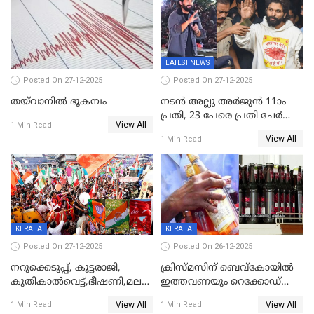
കേരളവിഷൻ ബ്രോഡ്ബാൻഡ്
കണക്ട്&വിൻ
LATEST NEWS
Posted On 27-12-2025
Posted On 27-12-2025
തയ്‌വാനിൽ ഭൂകമ്പം
നടൻ അല്ലു അർജുൻ 11ാം
പ്രതി, 23 പേരെ പ്രതി ചേർത്ത്
View All
1 Min Read
കുറ്റപത്രം സമർപ്പിച്ചു
View All
1 Min Read
KERALA
KERALA
Posted On 27-12-2025
Posted On 26-12-2025
നറുക്കെടുപ്പ്, കൂട്ടരാജി,
ക്രിസ്മസിന് ബെവ്‌കോയിൽ
കുതികാൽവെട്ട്,ഭീഷണി,മലബാറിലാകട്ടെ
ഇത്തവണയും റെക്കോഡ്
ട്വിസ്റ്റോട് ട്വിസ്റ്റും; അടിമുടി
വിൽപ്പന;കഴിഞ്ഞവർഷത്തേക്ക
View All
View All
1 Min Read
1 Min Read
നാടകീയമായി പഞ്ചായത്ത്
53 കോടി രൂപയുടെ അധിക