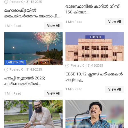
Posted On 31-12-2025
രാജസ്ഥാനിൽ കാറിൽ നിന്ന്
മഹാരാഷ്ട്രയിൽ
150 കിലോ
മതപരിവർത്തനം ആരോപിച്ചു
സ്ഫോടകവസ്തുക്കൾ
View All
അറസ്റ്റിലായ മലയാളി
1 Min Read
പിടികൂടി
View All
1 Min Read
വൈദികനും ഭാര്യയ്ക്കും
ഉൾപ്പെടെ 11പേർക്കും ജാമ്യം
LATEST NEWS
Posted On 31-12-2025
Posted On 31-12-2025
CBSE 10,12 ക്ലാസ് പരീക്ഷകള്‍
ഹാപ്പി ന്യൂഇയർ 2026;
മാറ്റിവച്ചു
കിരിബാത്തിയിൽ
View All
പുതുവർഷമെത്തി
1 Min Read
View All
1 Min Read