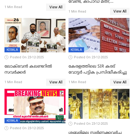
വേണ്ട, കീപാഡ് മതി;
യോഗം
View All
സ്ത്രീകൾക്ക് സ്മാർട്ട് ഫോൺ
1 Min Read
View All
1 Min Read
വിലക്കി രാജ്യത്തെ ഒരു
പഞ്ചായത്ത്
KERALA
KERALA
Posted On 23-12-2025
Posted On 23-12-2025
ലോക്ഭവൻ കലണ്ടറിൽ
കേരളത്തിലെ SIR കരട്
സവർക്കർ
വോട്ടര്‍ പട്ടിക പ്രസിദ്ധീകരിച്ചു
View All
View All
1 Min Read
1 Min Read
KERALA
Posted On 23-12-2025
Posted On 23-12-2025
ശബരിമല സ്വര്‍ണക്കവര്‍ച്ച