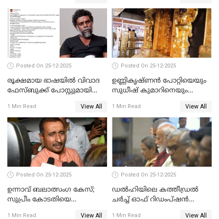
Posted On 25-12-2025
Posted On 25-12-2025
രൂക്ഷമായ ഭാഷയിൽ വിവാദ
ഉണ്ണികൃഷ്ണന്‍ പോറ്റിയെയും
ഫേസ്ബുക്ക് പോസ്റ്റുമായി
സുധീഷ് കുമാറിനെയും
നടൻ വിനായകൻ
വീണ്ടും ചോദ്യം ചെയ്ത് SIT
View All
View All
1 Min Read
1 Min Read
Posted On 25-12-2025
Posted On 25-12-2025
ഉന്നാവ് ബലാത്സംഗ കേസ്;
ഡൽഹിയിലെ കത്തീഡ്രൽ
സുപ്രീം കോടതിയെ
ചർച്ച് ഓഫ് റിഡംപ്ഷൻ
സമീപിക്കാനൊരുങ്ങി
സന്ദർശിച്ച് പ്രധാനമന്ത്രി
View All
View All
1 Min Read
1 Min Read