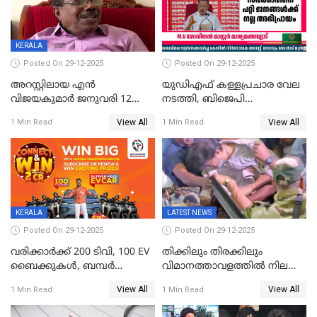
KERALA
Posted On 29-12-2025
Posted On 29-12-2025
അറസ്റ്റിലായ എൻ
യുഡിഎഫ് കള്ളപ്രചാര വേല
വിജയകുമാർ ജനുവരി 12
നടത്തി, ബിജെപി
വരെ റിമാൻഡിൽ;
ഹിന്ദുവർഗീയത പ്രചരിപ്പിച്ചു,
View All
View All
1 Min Read
1 Min Read
ജാമ്യാപേക്ഷ ഈ മാസം 31ന്
ശബരിമല അത്ര
പരിഗണിക്കും
തിരിച്ചടിയായില്ല,സർക്കാരിനെക്കുറ
ജനങ്ങൾക്ക് മികച്ച
അഭിപ്രായം, എല്‍ഡിഎഫ്
അധികാരം നിലനിര്‍ത്തും,
ലോക്സഭ
തെരഞ്ഞെടുപ്പിനേക്കാൾ 17
KERALA
LATEST NEWS
ലക്ഷം വോട്ട് ലഭിച്ചു
Posted On 29-12-2025
Posted On 29-12-2025
വരിക്കാർക്ക് 200 ടിവി, 100 EV
തിക്കിലും തിരക്കിലും
ബൈക്കുകൾ, ബമ്പർ
വിമാനത്താവളത്തില്‍ നിലത്ത്
സമ്മാനമായി EV കാർ
വീണ് വിജയ്
View All
View All
1 Min Read
1 Min Read
ഉൾപ്പെടെ 2 കോടി രൂപയുടെ
സമ്മാനങ്ങളുമായി