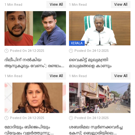
പതിപ്പിച്ച നേറ്റിവിറ്റി കാര്‍ഡ്
കടന്നാക്രമിയ്ക്കുന്നു; എല്ലാ
View All
View All
1 Min Read
1 Min Read
നല്‍കുമെന്ന് മുഖ്യമന്ത്രി; SIR
ആക്രമണങ്ങൾക്കും പിന്നിലും
ഹെല്‍പ് ഡസ്‌കുകള്‍
സംഘപരിവാർ’; മുഖ്യമന്ത്രി
ആരംഭിക്കാന്‍ മന്ത്രിസഭാ
യോഗ തീരുമാനം
KERALA
Posted On 24-12-2025
Posted On 24-12-2025
ദിലീപിന് നല്‍കിയ
വൈകിട്ട് മുഖ്യമന്ത്രി
ആനുകൂല്യം വേണം'; രണ്ടാം
മാധ്യമങ്ങളെ കാണും
പ്രതി മാര്‍ട്ടിന്‍
View All
View All
1 Min Read
1 Min Read
ഹൈക്കോടതിയില്‍
Posted On 24-12-2025
Posted On 24-12-2025
മോദിയും ബിജെപിയും
ശബരിമല സ്വര്‍ണക്കവര്‍ച്ച
വിദ്വേഷം വളർത്തുന്നു;
കേസ്; ബെല്ലാരിയിലെ