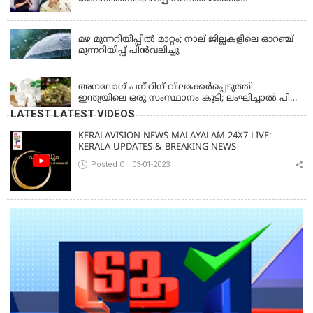
സക്കർബർഗ്; മോദിയുടെ വീഡിയോ നീക്കം
KERALA
ചെയ്തതിൽ പരാമർശമില്ല
മഴ മുന്നറിയിപ്പില്‍ മാറ്റം; നാല് ജില്ലകളിലെ ഓറഞ്ച്
മുന്നറിയിപ്പ് പിന്‍വലിച്ചു
KERALA
അനലോഗ് പനീറിന് വിലക്കേർപ്പെടുത്തി
ഇന്ത്യയിലെ ഒരു സംസ്ഥാനം കൂടി; ലംഘിച്ചാൽ പിഴ
ഒരു ലക്ഷം
LATEST LATEST VIDEOS
KERALAVISION NEWS MALAYALAM 24X7 LIVE:
KERALA UPDATES & BREAKING NEWS
Posted On 03-01-2023