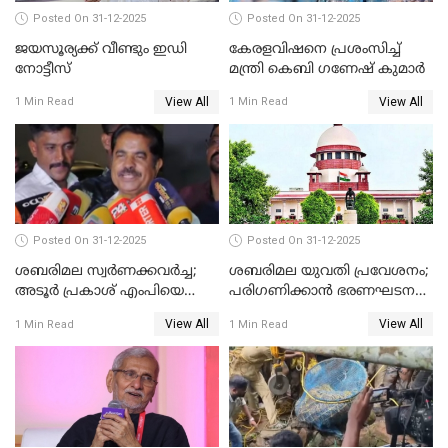
Posted On 31-12-2025
Posted On 31-12-2025
ജയസൂര്യക്ക് വീണ്ടും ഇഡി
കേരളവിഷനെ പ്രശംസിച്ച്
നോട്ടീസ്
മന്ത്രി കെബി ഗണേഷ് കുമാര്‍
View All
View All
1 Min Read
1 Min Read
Posted On 31-12-2025
Posted On 31-12-2025
ശബരിമല സ്വര്‍ണക്കവര്‍ച്ച;
ശബരിമല യുവതി പ്രവേശനം;
അടൂര്‍ പ്രകാശ് എംപിയെ
പരിഗണിക്കാന്‍ ഭരണഘടന
ചോദ്യം ചെയ്യാൻ SIT
ബെഞ്ച്
View All
View All
1 Min Read
1 Min Read