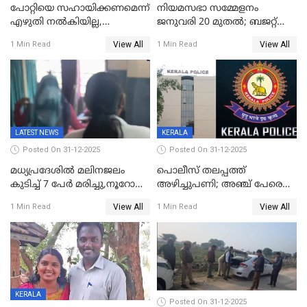
പോറ്റിയെ സഹായിക്കണമെന്ന്
നിയമസഭാ സമ്മേളനം
എഴുതി നൽകിയില്ല,
ജനുവരി 20 മുതല്‍; ബജറ്റ്
ജനങ്ങളെ
അവതരണം അവസാനവാരം;
View All
View All
1 Min Read
1 Min Read
തെറ്റിദ്ധരിപ്പിക്കരുത്,
മന്ത്രിസഭാ
സാങ്കൽപ്പിക കഥകൾ
യോഗതീരുമാനങ്ങൾ
പ്രചരിപ്പിക്കുന്നുവെന്നും
കടകംപള്ളി സുരേന്ദ്രൻ
LATEST NEWS
KERALA
Posted On 31-12-2025
Posted On 31-12-2025
മധ്യപ്രദേശിൽ മലിനജലം
പൊലീസ് തലപ്പത്ത്
കുടിച്ച് 7 പേർ മരിച്ചു,നൂറോളം
അഴിച്ചുപണി; അഞ്ച് പേരെ
പേർ ഗുരുതരാവസ്ഥയിൽ
ഐജി റാങ്കിലേക്ക്
View All
View All
1 Min Read
1 Min Read
ഉയർത്തി,അജിതാ ബീഗം
ക്രൈംബ്രാഞ്ച് ഐജി,
എസ്.ശ്യാംസുന്ദർ
ഇന്റലിജൻസ് ഐജി
KERALA
Posted On 31-12-2025