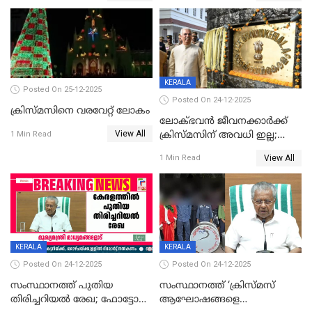
KERALA
Posted On 25-12-2025
Posted On 24-12-2025
ക്രിസ്മസിനെ വരവേറ്റ് ലോകം
ലോക്ഭവൻ ജീവനക്കാർക്ക്
View All
ക്രിസ്മസിന് അവധി ഇല്ല;
1 Min Read
ഹാജരാവാൻ ഉത്തരവ്
View All
1 Min Read
KERALA
KERALA
Posted On 24-12-2025
Posted On 24-12-2025
സംസ്ഥാനത്ത് പുതിയ
സംസ്ഥാനത്ത് ‘ക്രിസ്മസ്
തിരിച്ചറിയല്‍ രേഖ; ഫോട്ടോ
ആഘോഷങ്ങളെ