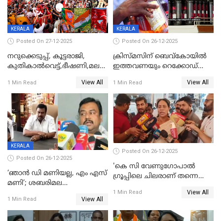
KERALA
KERALA
Posted On 27-12-2025
Posted On 26-12-2025
നറുക്കെടുപ്പ്, കൂട്ടരാജി,
ക്രിസ്മസിന് ബെവ്‌കോയിൽ
കുതികാൽവെട്ട്,ഭീഷണി,മലബാറിലാകട്ടെ
ഇത്തവണയും റെക്കോഡ്
ട്വിസ്റ്റോട് ട്വിസ്റ്റും; അടിമുടി
വിൽപ്പന;കഴിഞ്ഞവർഷത്തേക്ക
View All
View All
1 Min Read
1 Min Read
നാടകീയമായി പഞ്ചായത്ത്
53 കോടി രൂപയുടെ അധിക
പ്രസിഡന്‍റ് തെരഞ്ഞെടുപ്പ്
വിൽപ്പന; മലയാളി കുടിച്ചു
തീർത്തത് 333 കോടിയുടെ
മദ്യം
KERALA
Posted On 26-12-2025
Posted On 26-12-2025
'കെ സി വേണുഗോപാല്‍
‘ഞാൻ ഡി മണിയല്ല, എം എസ്
ഗ്രൂപ്പിലെ ചിലരാണ് തന്നെ
മണി’; ശബരിമല
തഴഞ്ഞത്'; ലാലി ജെയിംസ്
View All
സ്വർണക്കവർച്ചയുമായി ഒരു
1 Min Read
View All
1 Min Read
ബന്ധവും ഇല്ലെന്ന് എസ്ഐടി
ചോദ്യം ചെയ്ത ദിണ്ടിഗലിലെ