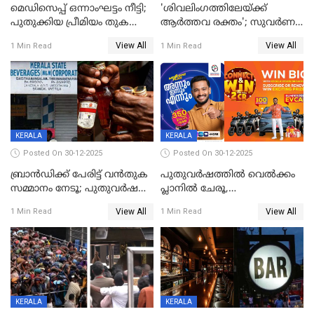
മെഡിസെപ്പ് ഒന്നാംഘട്ടം നീട്ടി;
'ശിവലിംഗത്തിലേയ്ക്ക്
പുതുക്കിയ പ്രീമിയം തുക
ആര്‍ത്തവ രക്തം'; സുവര്‍ണ
ഈടാക്കുക ജനുവരി 31
കേരളം ലോട്ടറിയിലെ
View All
View All
1 Min Read
1 Min Read
മുതൽ
ചിത്രത്തിനെതിരെ ഹിന്ദു
ഐക്യവേദി പരാതി നൽകി
KERALA
KERALA
Posted On 30-12-2025
Posted On 30-12-2025
ബ്രാൻഡിക്ക് പേരിട്ട് വൻതുക
പുതുവർഷത്തിൽ വെൽക്കം
സമ്മാനം നേടൂ; പുതുവർഷ
പ്ലാനിൽ ചേരൂ,
ഓഫറുമായി ബെവ്‌കോ
350എംപിപിഎസ് വേഗതയിൽ
View All
View All
1 Min Read
1 Min Read
ഇന്റർനെറ്റും ഒപ്പം കീയുടെ
മെഗാ പ്ലാൻ സൗജന്യം; ഒപ്പം
വരിക്കാർക്ക് 200 ടിവി, 100 EV
ബൈക്കുകൾ, ബമ്പർ
സമ്മാനമായി EV കാർ
ഉൾപ്പെടെ 2 കോടി രൂപയുടെ
സമ്മാനപദ്ധതിയും
KERALA
KERALA