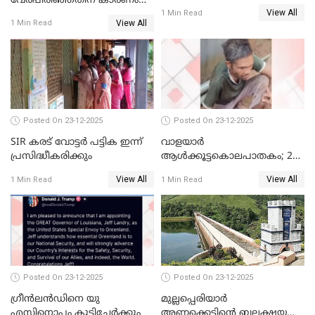
വേർപിരിഞ്ഞതിന് കാരണം
View All
ദിലീപ് മഞ്ജുവിന് നൽകിയ ആ
1 Min Read
View All
1 Min Read
പഴയ മൊബൈലിൽ നിന്ന്
കണ്ടെത്തിയ ചാറ്റിൽ
നിന്നാണ്; എട്ടാം പ്രതിക്ക്
മോട്ടീവ് ഉണ്ടായിരുന്നെന്നും
അഡ്വ. ടി.ബി മിനി
Posted On 23-12-2025
Posted On 23-12-2025
SIR കരട് വോട്ടര്‍ പട്ടിക ഇന്ന്
വാളയാർ
പ്രസിദ്ധീകരിക്കും
ആൾക്കൂട്ടകൊലപാതകം; 2
പേർ കൂടി കസ്റ്റഡിയിൽ
View All
View All
1 Min Read
1 Min Read
Posted On 23-12-2025
Posted On 23-12-2025
ഗ്രീന്‍ലന്‍ഡിനെ യു
മുല്ലപ്പെരിയാര്‍
എസിനൊപ്പം കൂട്ടിച്ചേര്‍ക്കും
അണക്കെട്ടിന്റെ ബലക്ഷയ