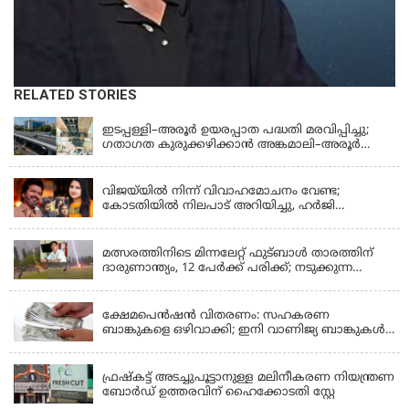
RELATED STORIES
KERALA
ഇടപ്പള്ളി–അരൂർ ഉയരപ്പാത പദ്ധതി മരവിപ്പിച്ചു;
ഗതാഗത കുരുക്കഴിക്കാൻ അങ്കമാലി–അരൂർ
ബൈപാസ് പദ്ധതി വേഗത്തിലാക്കുമെന്ന് ഗഡ്കരി
LATEST NEWS
വിജയ്‌യിൽ നിന്ന് വിവാഹമോചനം വേണ്ട;
കോടതിയിൽ നിലപാട് അറിയിച്ചു, ഹർജി
പിൻവലിക്കുന്നെന്ന് സംഗീത
LATEST NEWS
മത്സരത്തിനിടെ മിന്നലേറ്റ് ഫുട്‌ബാൾ താരത്തിന്
ദാരുണാന്ത്യം, 12 പേർക്ക് പരിക്ക്; നടുക്കുന്ന
വീഡിയോ
KERALA
ക്ഷേമപെൻഷൻ വിതരണം: സഹകരണ
ബാങ്കുകളെ ഒഴിവാക്കി; ഇനി വാണിജ്യ ബാങ്കുകൾ
മാത്രം
KERALA
ഫ്രഷ്‌കട്ട് അടച്ചുപൂട്ടാനുള്ള മലിനീകരണ നിയന്ത്രണ
ബോർഡ് ഉത്തരവിന് ഹൈക്കോടതി സ്റ്റേ