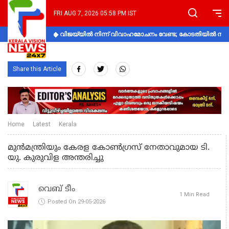
FRI AUG 7, 2026 05:58 PM IST
വിജയ്‌യിൽ നിന്ന് വിവാഹമോചനം വേണ്ട; കോടതിയിൽ നിലപാ
Share this Article
Home
Latest
Kerala
മു​ന്‍​മ​ന്ത്രി​യും കേ​ര​ള കോ​ണ്‍​ഗ്ര​സ് നേ​താ​വു​മാ​യ ടി.​
യു. കു​രു​വി​ള അന്തരിച്ചു
വെബ് ടീം
1 Min Read
Posted On 29-05-2026