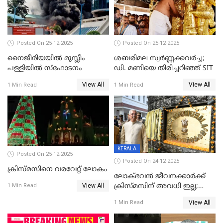
Posted On 25-12-2025
Posted On 25-12-2025
നൈജീരിയയിൽ മുസ്ലീം
ശബരിമല സ്വര്‍ണ്ണക്കവര്‍ച്ച;
പള്ളിയില്‍ സ്‌ഫോടനം
ഡി. മണിയെ തിരിച്ചറിഞ്ഞ് SIT
View All
View All
1 Min Read
1 Min Read
KERALA
Posted On 25-12-2025
Posted On 24-12-2025
ക്രിസ്മസിനെ വരവേറ്റ് ലോകം
ലോക്ഭവൻ ജീവനക്കാർക്ക്
View All
ക്രിസ്മസിന് അവധി ഇല്ല;
1 Min Read
ഹാജരാവാൻ ഉത്തരവ്
View All
1 Min Read