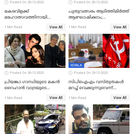
Posted On 30-12-2025
Posted On 30-12-2025
മകരവിളക്ക്
പുതുവത്സരം ആടിത്തിമിർത്ത്
മഹോത്സവത്തിനായി
ആഘോഷിക്കാം;
ശബരിമല നട തുറന്നു;
ബാറുകള്‍ക്ക് 12 മണി വരെ
View All
View All
1 Min Read
1 Min Read
സന്നിധാനത്ത് വൻ
പ്രവര്‍ത്തനാനുമതി
ഭക്തജനത്തിരക്ക്
KERALA
Posted On 30-12-2025
Posted On 29-12-2025
പ്രിയങ്കാ ​ഗാന്ധിയുടെ മകൻ
സിപിഐഎം വസ്തുതകൾ
റൈഹാൻ വാദ്രയുടെ
മറച്ച് വെക്കുന്നുവെന്ന്
വിവാഹനിശ്ചയം
സിപിഐ, 'പത്മകുമാറിനെ
View All
View All
1 Min Read
1 Min Read
കഴിഞ്ഞതായി റിപ്പോർട്ട്
സംരക്ഷിച്ചത്
തിരിച്ചടിച്ചു',വെള്ളാപ്പള്ളിയെ
ന്യായീകരിക്കുന്നതിലും
CPIഎക്സിക്യൂട്ടീവിൽ
വിമർശനം