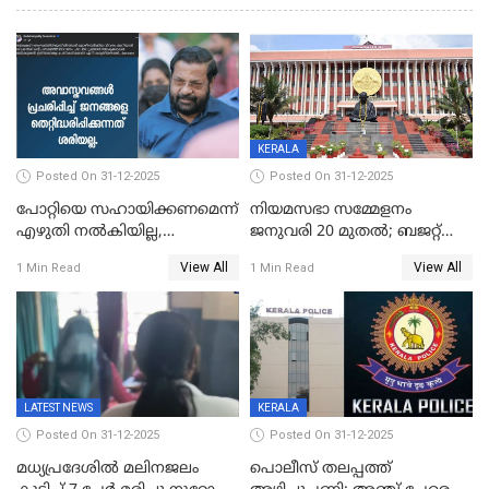
KERALA
Posted On 31-12-2025
Posted On 31-12-2025
പോറ്റിയെ സഹായിക്കണമെന്ന്
നിയമസഭാ സമ്മേളനം
എഴുതി നൽകിയില്ല,
ജനുവരി 20 മുതല്‍; ബജറ്റ്
ജനങ്ങളെ
അവതരണം അവസാനവാരം;
View All
View All
1 Min Read
1 Min Read
തെറ്റിദ്ധരിപ്പിക്കരുത്,
മന്ത്രിസഭാ
സാങ്കൽപ്പിക കഥകൾ
യോഗതീരുമാനങ്ങൾ
പ്രചരിപ്പിക്കുന്നുവെന്നും
കടകംപള്ളി സുരേന്ദ്രൻ
LATEST NEWS
KERALA
Posted On 31-12-2025
Posted On 31-12-2025
മധ്യപ്രദേശിൽ മലിനജലം
പൊലീസ് തലപ്പത്ത്