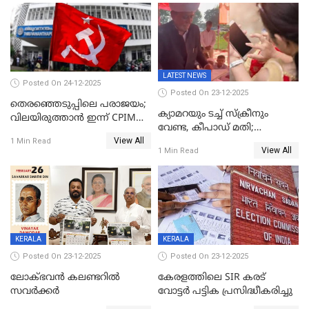
LATEST NEWS
Posted On 24-12-2025
Posted On 23-12-2025
തെരഞ്ഞെടുപ്പിലെ പരാജയം;
ക്യാമറയും ടച്ച് സ്ക്രീനും
വിലയിരുത്താന്‍ ഇന്ന് CPIM
വേണ്ട, കീപാഡ് മതി;
യോഗം
View All
സ്ത്രീകൾക്ക് സ്മാർട്ട് ഫോൺ
1 Min Read
View All
1 Min Read
വിലക്കി രാജ്യത്തെ ഒരു
പഞ്ചായത്ത്
KERALA
KERALA
Posted On 23-12-2025
Posted On 23-12-2025
ലോക്ഭവൻ കലണ്ടറിൽ
കേരളത്തിലെ SIR കരട്
സവർക്കർ
വോട്ടര്‍ പട്ടിക പ്രസിദ്ധീകരിച്ചു