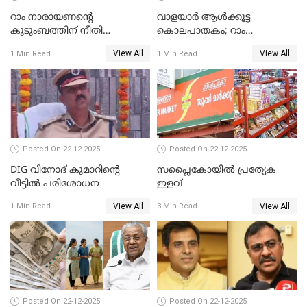
റാം നാരായണന്റെ
വാളയാർ ആൾക്കൂട്ട
കുടുംബത്തിന് നീതി
കൊലപാതകം; റാം
ഉറപ്പാക്കും; പിണറായി
നാരായണൻ നേരിട്ടത് ക്രൂര
View All
View All
1 Min Read
1 Min Read
വിജയന്‍
പീഡനം
Posted On 22-12-2025
Posted On 22-12-2025
DIG വിനോദ് കുമാറിന്റെ
സപ്ലൈകോയിൽ പ്രത്യേക
വീട്ടില്‍ പരിശോധന
ഇളവ്
View All
View All
1 Min Read
3 Min Read
Posted On 22-12-2025
Posted On 22-12-2025