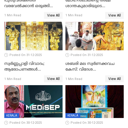
പുതുവര്‍ഷത്തെ
മോഹന്‍ലാലിന്റെ അമ്മ
വരവേല്‍ക്കാന്‍ ഒരുങ്ങി
ശാന്തകുമാരിയുടെ
ലോകം
സംസ്‌കാരം ഇന്ന്
View All
View All
1 Min Read
1 Min Read
Posted On 31-12-2025
Posted On 31-12-2025
സ്വർണ്ണപ്പാളി വിവാദം;
ശബരി മല സ്വർണക്കവച
ആരോപണങ്ങൾ
കേസ്: വിദേശ
അവസാനിക്കുന്നില്ല
വ്യവസായിയുടെ ആരോപണം
View All
View All
1 Min Read
1 Min Read
നിഷേധിച്ച് ഡി മണി
KERALA
KERALA
Posted On 30-12-2025
Posted On 30-12-2025