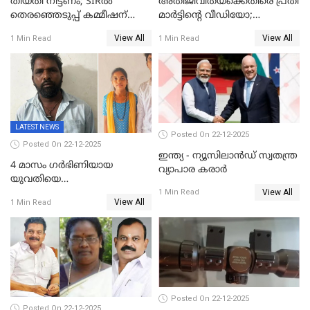
തീയതി നീട്ടണം; SIRൽ
അതിജീവിതയ്‌ക്കെതിരെ പ്രതി
തെരഞ്ഞെടുപ്പ് കമ്മീഷന്
മാർട്ടിന്റെ വീഡിയോ;
കത്തയച്ച് കേരളം
പ്രചരിപ്പിച്ച മൂന്നുപേർ
View All
View All
1 Min Read
1 Min Read
അറസ്റ്റിൽ; നൂറോളം
സൈറ്റുകളിൽ നിന്നും
വിഡിയോ നീക്കം ചെയ്യാനും
പൊലീസ്
LATEST NEWS
Posted On 22-12-2025
Posted On 22-12-2025
ഇന്ത്യ - ന്യൂസിലാൻഡ് സ്വതന്ത്ര
4 മാസം ഗർഭിണിയായ
വ്യാപാര കരാർ
യുവതിയെ
View All
വെട്ടിക്കൊലപ്പെടുത്തി
1 Min Read
View All
1 Min Read
പിതാവും സഹോദരനും;
ദുരഭിമാനക്കൊലയിൽ
നടുങ്ങി കർണാടക
Posted On 22-12-2025
Posted On 22-12-2025