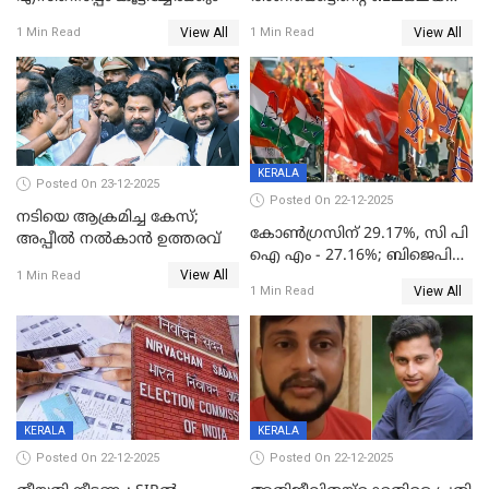
നിര്‍ണയം; പരിശോധന ഇന്ന്
View All
View All
1 Min Read
1 Min Read
തുടങ്ങും
KERALA
Posted On 23-12-2025
Posted On 22-12-2025
നടിയെ ആക്രമിച്ച കേസ്;
കോൺഗ്രസിന് 29.17%, സി പി
അപ്പീൽ നൽകാൻ ഉത്തരവ്
ഐ എം - 27.16%; ബിജെപി
View All
20% കടന്നത്
1 Min Read
View All
1 Min Read
തിരുവനന്തപുരത്ത് മാത്രം,
തദ്ദേശത്തിലെ യഥാർത്ഥ
കണക്ക് പുറത്ത്
KERALA
KERALA
Posted On 22-12-2025
Posted On 22-12-2025