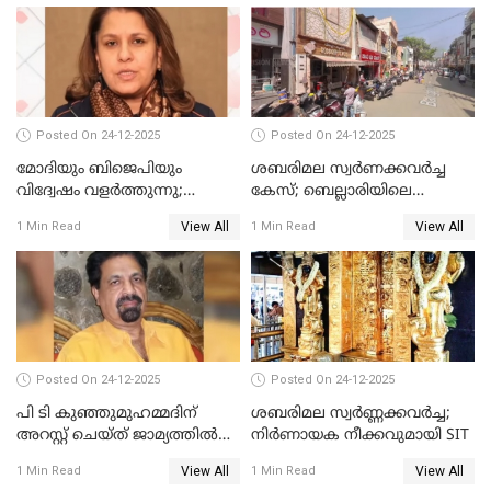
Posted On 24-12-2025
Posted On 24-12-2025
മോദിയും ബിജെപിയും
ശബരിമല സ്വര്‍ണക്കവര്‍ച്ച
വിദ്വേഷം വളർത്തുന്നു;
കേസ്; ബെല്ലാരിയിലെ
പ്രതിഷേധവിമായി
ജ്വല്ലറിയില്‍ പരിശോധന
View All
View All
1 Min Read
1 Min Read
കോൺഗ്രസ്
Posted On 24-12-2025
Posted On 24-12-2025
പി ടി കുഞ്ഞുമുഹമ്മദിന്
ശബരിമല സ്വര്‍ണ്ണക്കവര്‍ച്ച;
അറസ്റ്റ് ചെയ്ത് ജാമ്യത്തില്‍
നിർണായക നീക്കവുമായി SIT
വിട്ടു
View All
View All
1 Min Read
1 Min Read