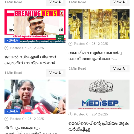
View All
View All
1 Min Read
1 Min Read
KERALA
Posted On 23-12-2025
Posted On 23-12-2025
ശബരിമല സ്വര്‍ണക്കവര്‍ച്ച
ജയിൽ ഡിഐജി വിനോദ്
കേസ് അന്വേഷിക്കാന്‍
കുമാറിന് സസ്പെൻഷൻ
തയ്യാറെന്ന് CBI
View All
2 Min Read
View All
1 Min Read
KERALA
Posted On 23-12-2025
Posted On 23-12-2025
മെഡിസെപിന്റെ പ്രീമിയം തുക
ദിലീപും മഞ്ജുവും
വർധിപ്പിച്ചു