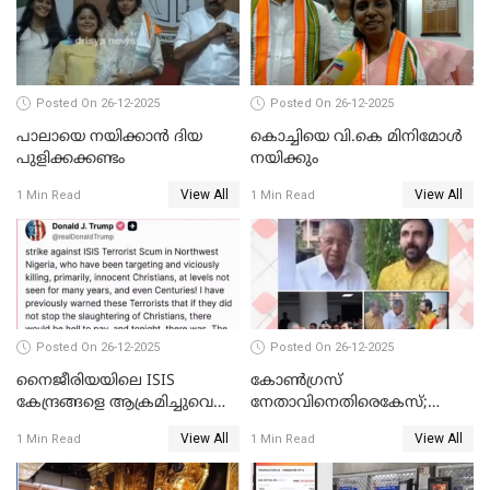
വ്യവസായി
Posted On 26-12-2025
Posted On 26-12-2025
പാലായെ നയിക്കാന്‍ ദിയ
കൊച്ചിയെ വി.കെ മിനിമോള്‍
പുളിക്കക്കണ്ടം
നയിക്കും
View All
View All
1 Min Read
1 Min Read
Posted On 26-12-2025
Posted On 26-12-2025
നൈജീരിയയിലെ ISIS
കോണ്‍ഗ്രസ്
കേന്ദ്രങ്ങളെ ആക്രമിച്ചുവെന്ന്
നേതാവിനെതിരെകേസ്;
ട്രംപ്
മുഖ്യമന്ത്രിയും ഉണ്ണികൃഷ്ണന്‍
View All
View All
1 Min Read
1 Min Read
പോറ്റിയും ഒപ്പമുള്ള AI ചിത്രം
പങ്കുവെച്ചു