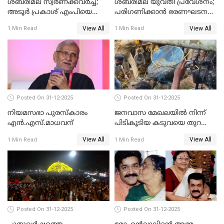
ശബരിമല സ്വര്‍ണക്കവര്‍ച്ച;
ശബരിമല യുവതി പ്രവേശനം;
അടൂര്‍ പ്രകാശ് എംപിയെ
പരിഗണിക്കാന്‍ ഭരണഘടന
ചോദ്യം ചെയ്യാൻ SIT
ബെഞ്ച്
View All
View All
1 Min Read
1 Min Read
Posted On 31-12-2025
Posted On 31-12-2025
നിയമസഭാ പുരസ്‌കാരം
ജനവാസ മേഖലയിൽ നിന്ന്
എൻ.എസ്.മാധവന്
പിടികൂടിയ കടുവയെ തുറന്നു
വിട്ടു
View All
View All
1 Min Read
1 Min Read
Posted On 31-12-2025
Posted On 31-12-2025