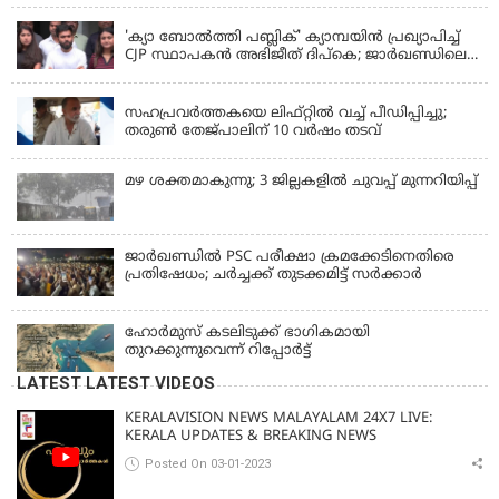
KERALA
'ക്യാ ബോൽത്തി പബ്ലിക്' ക്യാമ്പയിൻ പ്രഖ്യാപിച്ച്
CJP സ്ഥാപകൻ അഭിജീത് ദിപ്കെ; ജാർഖണ്ഡിലെ
വിദ്യാർത്ഥി പ്രക്ഷോഭത്തിലും മറുപടി
LATEST NEWS
സഹപ്രവർത്തകയെ ലിഫ്റ്റിൽ വച്ച് പീഡിപ്പിച്ചു;
തരുൺ തേജ്‌പാലിന് 10 വർഷം തടവ്
മഴ ശക്തമാകുന്നു; 3 ജില്ലകളിൽ ചുവപ്പ് മുന്നറിയിപ്പ്
ജാര്‍ഖണ്ഡില്‍ PSC പരീക്ഷാ ക്രമക്കേടിനെതിരെ
പ്രതിഷേധം; ചര്‍ച്ചക്ക് തുടക്കമിട്ട് സർക്കാർ
ഹോര്‍മുസ് കടലിടുക്ക് ഭാഗികമായി
തുറക്കുന്നുവെന്ന് റിപ്പോര്‍ട്ട്
LATEST LATEST VIDEOS
KERALAVISION NEWS MALAYALAM 24X7 LIVE:
KERALA UPDATES & BREAKING NEWS
Posted On 03-01-2023