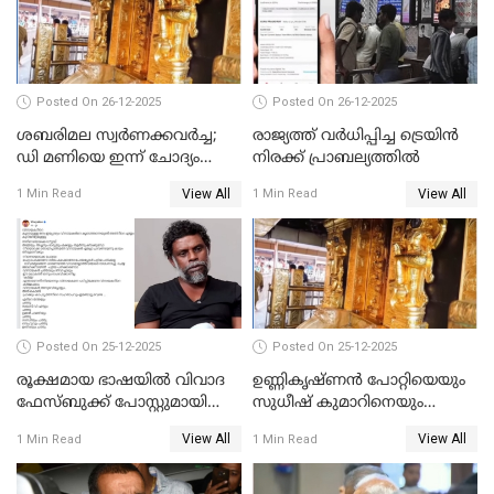
Posted On 26-12-2025
Posted On 26-12-2025
ശബരിമല സ്വര്‍ണക്കവര്‍ച്ച;
രാജ്യത്ത് വര്‍ധിപ്പിച്ച ട്രെയിന്‍
ഡി മണിയെ ഇന്ന് ചോദ്യം
നിരക്ക് പ്രാബല്യത്തില്‍
ചെയ്യും
View All
View All
1 Min Read
1 Min Read
Posted On 25-12-2025
Posted On 25-12-2025
രൂക്ഷമായ ഭാഷയിൽ വിവാദ
ഉണ്ണികൃഷ്ണന്‍ പോറ്റിയെയും
ഫേസ്ബുക്ക് പോസ്റ്റുമായി
സുധീഷ് കുമാറിനെയും
നടൻ വിനായകൻ
വീണ്ടും ചോദ്യം ചെയ്ത് SIT
View All
View All
1 Min Read
1 Min Read