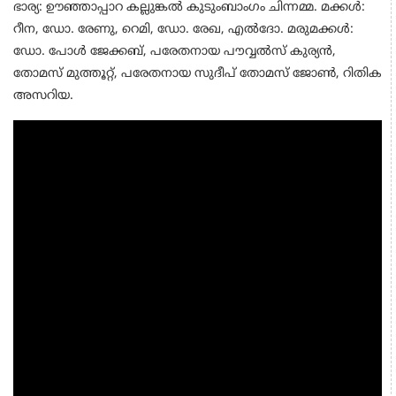
ഭാര്യ: ഊഞ്ഞാപ്പാറ കല്ലുങ്കല്‍ കുടുംബാംഗം ചിന്നമ്മ. മക്കള്‍:
റീന, ഡോ. രേണു, റെമി, ഡോ. രേഖ, എല്‍ദോ. മരുമക്കള്‍:
ഡോ. പോള്‍ ജേക്കബ്, പരേതനായ പൗവ്വല്‍സ് കുര്യന്‍,
തോമസ് മുത്തൂറ്റ്, പരേതനായ സുദീപ് തോമസ് ജോണ്‍, റിതിക
അസറിയ.