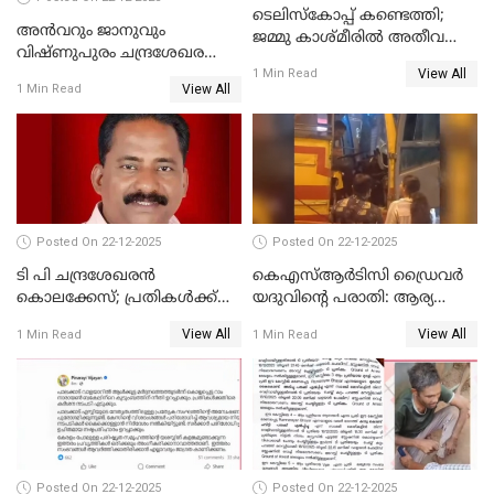
ടെലിസ്‌കോപ്പ് കണ്ടെത്തി;
അൻവറും ജാനുവും
ജമ്മു കാശ്മീരില്‍ അതീവ
വിഷ്ണുപുരം ചന്ദ്രശേഖരന്റെ
ജാഗ്രത നിര്‍ദ്ദേശം
View All
പാർട്ടിയും UDF
1 Min Read
View All
1 Min Read
അസോസിയേറ്റ് അംഗങ്ങൾ;
അസോസിയേറ്റ്
അംഗമാകാനില്ലെന്നും
UDFലേക്കില്ലെന്നും
വിഷ്ണുപുരം ചന്ദ്രശേഖരൻ
Posted On 22-12-2025
Posted On 22-12-2025
ടി പി ചന്ദ്രശേഖരന്‍
കെഎസ്ആർടിസി ഡ്രൈവർ
കൊലക്കേസ്; പ്രതികള്‍ക്ക്
യദുവിന്റെ പരാതി: ആര്യ
വീണ്ടും പരോള്‍
രാജേന്ദ്രനും സച്ചിൻ ദേവിനും
View All
View All
1 Min Read
1 Min Read
കോടതി നോട്ടീസ്
Posted On 22-12-2025
Posted On 22-12-2025