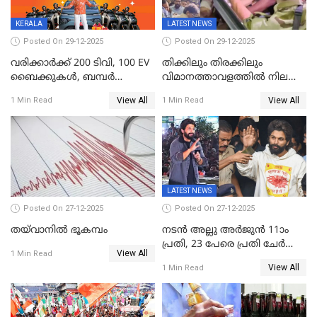
ലോക്സഭ
തെരഞ്ഞെടുപ്പിനേക്കാൾ 17
KERALA
LATEST NEWS
ലക്ഷം വോട്ട് ലഭിച്ചു
Posted On 29-12-2025
Posted On 29-12-2025
വരിക്കാർക്ക് 200 ടിവി, 100 EV
തിക്കിലും തിരക്കിലും
ബൈക്കുകൾ, ബമ്പർ
വിമാനത്താവളത്തില്‍ നിലത്ത്
സമ്മാനമായി EV കാർ
വീണ് വിജയ്
View All
View All
1 Min Read
1 Min Read
ഉൾപ്പെടെ 2 കോടി രൂപയുടെ
സമ്മാനങ്ങളുമായി
കേരളവിഷൻ ബ്രോഡ്ബാൻഡ്
കണക്ട്&വിൻ
LATEST NEWS
Posted On 27-12-2025
Posted On 27-12-2025
തയ്‌വാനിൽ ഭൂകമ്പം
നടൻ അല്ലു അർജുൻ 11ാം
പ്രതി, 23 പേരെ പ്രതി ചേർത്ത്
View All
1 Min Read
കുറ്റപത്രം സമർപ്പിച്ചു
View All
1 Min Read