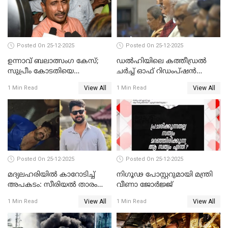
Posted On 25-12-2025
Posted On 25-12-2025
ഉന്നാവ് ബലാത്സംഗ കേസ്;
ഡൽഹിയിലെ കത്തീഡ്രൽ
സുപ്രീം കോടതിയെ
ചർച്ച് ഓഫ് റിഡംപ്ഷൻ
സമീപിക്കാനൊരുങ്ങി
സന്ദർശിച്ച് പ്രധാനമന്ത്രി
View All
View All
1 Min Read
1 Min Read
അതിജീവിത
Posted On 25-12-2025
Posted On 25-12-2025
മദ്യലഹരിയിൽ കാറോടിച്ച്
നിഗൂഢ പോസ്റ്ററുമായി മന്ത്രി
അപകടം: സീരിയൽ താരം
വീണാ ജോർജ്ജ്
സിദ്ധാർത്ഥ് പ്രഭുവിനെതിരെ
View All
View All
1 Min Read
1 Min Read
കേസെടുത്തു