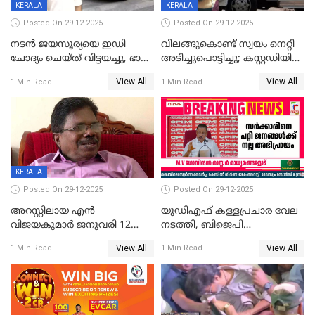
KERALA
KERALA
Posted On 29-12-2025
Posted On 29-12-2025
നടൻ ജയസൂര്യയെ ഇഡി
വിലങ്ങുകൊണ്ട് സ്വയം നെറ്റി
ചോദ്യം ചെയ്ത് വിട്ടയച്ചു, ഭാര്യ
അടിച്ചുപൊട്ടിച്ചു; കസ്റ്റഡിയിൽ
സരിതയുടെയും
എടുക്കുന്നതിനിടെ
View All
View All
1 Min Read
1 Min Read
മൊഴിയെടുത്തു
വധശ്രമക്കേസ് പ്രതി
വിലങ്ങുമായി രക്ഷപ്പെട്ടു;
വ്യാപക തെരച്ചിൽ
KERALA
Posted On 29-12-2025
Posted On 29-12-2025
അറസ്റ്റിലായ എൻ
യുഡിഎഫ് കള്ളപ്രചാര വേല
വിജയകുമാർ ജനുവരി 12
നടത്തി, ബിജെപി
വരെ റിമാൻഡിൽ;
ഹിന്ദുവർഗീയത പ്രചരിപ്പിച്ചു,
View All
View All
1 Min Read
1 Min Read
ജാമ്യാപേക്ഷ ഈ മാസം 31ന്
ശബരിമല അത്ര
പരിഗണിക്കും
തിരിച്ചടിയായില്ല,സർക്കാരിനെക്കുറ
ജനങ്ങൾക്ക് മികച്ച
അഭിപ്രായം, എല്‍ഡിഎഫ്
അധികാരം നിലനിര്‍ത്തും,