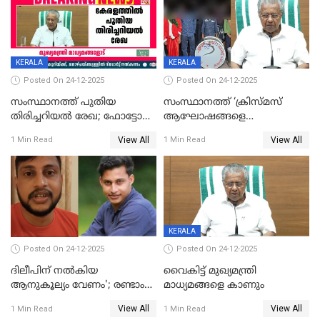
KERALA
KERALA
Posted On 24-12-2025
Posted On 24-12-2025
സംസ്ഥാനത്ത് പുതിയ
സംസ്ഥാനത്ത് ‘ക്രിസ്മസ്
തിരിച്ചറിയല്‍ രേഖ; ഫോട്ടോ
ആഘോഷങ്ങളെ
പതിപ്പിച്ച നേറ്റിവിറ്റി കാര്‍ഡ്
കടന്നാക്രമിയ്ക്കുന്നു; എല്ലാ
View All
View All
1 Min Read
1 Min Read
നല്‍കുമെന്ന് മുഖ്യമന്ത്രി; SIR
ആക്രമണങ്ങൾക്കും പിന്നിലും
ഹെല്‍പ് ഡസ്‌കുകള്‍
സംഘപരിവാർ’; മുഖ്യമന്ത്രി
ആരംഭിക്കാന്‍ മന്ത്രിസഭാ
യോഗ തീരുമാനം
KERALA
Posted On 24-12-2025
Posted On 24-12-2025
ദിലീപിന് നല്‍കിയ
വൈകിട്ട് മുഖ്യമന്ത്രി
ആനുകൂല്യം വേണം'; രണ്ടാം
മാധ്യമങ്ങളെ കാണും
പ്രതി മാര്‍ട്ടിന്‍
View All
View All
1 Min Read
1 Min Read
ഹൈക്കോടതിയില്‍