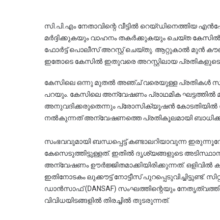
സി.പി.എം നേതാവിന്റെ വീട്ടിൽ റെയ്ഡിനെത്തിയ എൻഫോഴ്
മർദ്ദിക്കുകയും വാഹനം തകർക്കുകയും ചെയ്ത കേസിൽ
ഫോർട്ട് പൊലീസ് അറസ്റ്റ് ചെയ്തു. ആറ്റുകാൽ മുൻ ക
ഇതോടെ കേസിൽ ഇതുവരെ അറസ്റ്റിലായ പ്രതികളുടെ
കേസിലെ ഒന്നു മുതൽ അഞ്ച് വരെയുള്ള പ്രതികൾ സമർപ
പറയും. കേസിലെ അന്വേഷണം പ്രാഥമിക ഘട്ടത്തിൽ മാ
അനുവദിക്കരുതെന്നും പ്രോസിക്യൂഷൻ കോടതിയിൽ ശക്ത
നൽകുന്നത് അന്വേഷണത്തെ പ്രതികൂലമായി ബാധിക്കു
സംഭവവുമായി ബന്ധപ്പെട്ട് കണ്ടാലറിയാവുന്ന ഇരുന്ന
കേസെടുത്തിട്ടുള്ളത്. ഇതിൽ ദൃശ്യങ്ങളുടെ അടിസ്ഥാ
അന്വേഷണം ഊർജ്ജിതമാക്കിയിരിക്കുന്നത്. ഒളിവിൽ കഴ
ഇതിനോടകം ലുക്കൗട്ട് നോട്ടീസ് പുറപ്പെടുവിച്ചിട്ടുണ്ട
ഡാൻസാഫ് (DANSAF) സംഘത്തിന്റെയും നേതൃത്വത്തിലാണ
വിവിധയിടങ്ങളിൽ തിരച്ചിൽ തുടരുന്നത്.