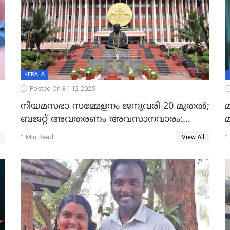
KERALA
Posted On 31-12-2025
നിയമസഭാ സമ്മേളനം ജനുവരി 20 മുതല്‍;
മ
ബജറ്റ് അവതരണം അവസാനവാരം;
മന്ത്രിസഭാ യോഗതീരുമാനങ്ങൾ
1 Min Read
1
View All