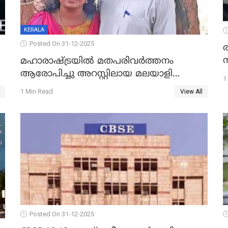
KERALA
Posted On 31-12-2025
മഹാരാഷ്ട്രയിൽ മതപരിവർത്തനം
ആരോപിച്ചു അറസ്റ്റിലായ മലയാളി
1
വൈദികനും ഭാര്യയ്ക്കും ഉൾപ്പെടെ
1 Min Read
View All
11പേർക്കും ജാമ്യം
Posted On 31-12-2025