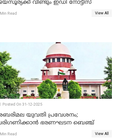
യസൂര്യക്ക് വീണ്ടും ഇഡി നോട്ടീസ്
 Min Read
View All
Posted On 31-12-2025
ശബരിമല യുവതി പ്രവേശനം;
പരിഗണിക്കാന്‍ ഭരണഘടന ബെഞ്ച്
 Min Read
View All