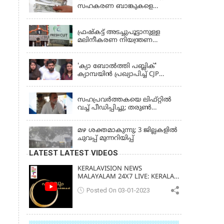
സഹകരണ ബാങ്കുകളെ
ഒഴിവാക്കി; ഇനി വാണിജ്യ
KERALA
ബാങ്കുകൾ മാത്രം
ഫ്രഷ്‌കട്ട് അടച്ചുപൂട്ടാനുള്ള
മലിനീകരണ നിയന്ത്രണ
ബോർഡ് ഉത്തരവിന്
KERALA
ഹൈക്കോടതി സ്റ്റേ
'ക്യാ ബോൽത്തി പബ്ലിക്'
ക്യാമ്പയിൻ പ്രഖ്യാപിച്ച് CJP
സ്ഥാപകൻ അഭിജീത് ദിപ്കെ;
LATEST NEWS
ജാർഖണ്ഡിലെ വിദ്യാർത്ഥി
പ്രക്ഷോഭത്തിലും മറുപടി
സഹപ്രവർത്തകയെ ലിഫ്റ്റിൽ
വച്ച് പീഡിപ്പിച്ചു; തരുൺ
തേജ്‌പാലിന് 10 വർഷം തടവ്
മഴ ശക്തമാകുന്നു; 3 ജില്ലകളിൽ
ചുവപ്പ് മുന്നറിയിപ്പ്
LATEST LATEST VIDEOS
KERALAVISION NEWS
MALAYALAM 24X7 LIVE: KERALA
UPDATES & BREAKING NEWS
Posted On 03-01-2023