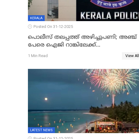
KERALA
Posted On 31-12-2025
പൊലീസ് തലപ്പത്ത് അഴിച്ചുപണി; അഞ്ച്
പേരെ ഐജി റാങ്കിലേക്ക്
ഉയർത്തി,അജിതാ ബീഗം ക്രൈംബ്രാഞ്ച്
1 Min Read
View All
ഐജി, എസ്.ശ്യാംസുന്ദർ ഇന്റലിജൻസ്
ഐജി
LATEST NEWS
Posted On 31-12-2025