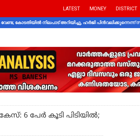
LATEST
MONEY
DISTRICT
വേണ്ട; കോടതിയിൽ നിലപാട് അറിയിച്ചു, ഹർജി പിൻവലിക്കുന്നെന്ന്
കേസ്: 6 പേർ കൂടി പിടിയിൽ;