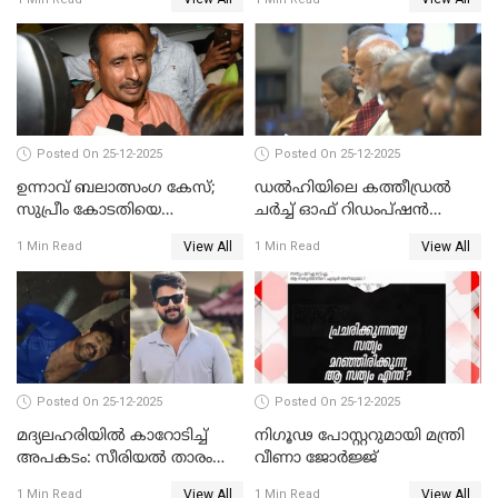
Posted On 25-12-2025
Posted On 25-12-2025
ഉന്നാവ് ബലാത്സംഗ കേസ്;
ഡൽഹിയിലെ കത്തീഡ്രൽ
സുപ്രീം കോടതിയെ
ചർച്ച് ഓഫ് റിഡംപ്ഷൻ
സമീപിക്കാനൊരുങ്ങി
സന്ദർശിച്ച് പ്രധാനമന്ത്രി
View All
View All
1 Min Read
1 Min Read
അതിജീവിത
Posted On 25-12-2025
Posted On 25-12-2025
മദ്യലഹരിയിൽ കാറോടിച്ച്
നിഗൂഢ പോസ്റ്ററുമായി മന്ത്രി
അപകടം: സീരിയൽ താരം
വീണാ ജോർജ്ജ്
സിദ്ധാർത്ഥ് പ്രഭുവിനെതിരെ
View All
View All
1 Min Read
1 Min Read