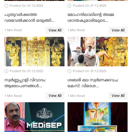
Posted On 31-12-2025
Posted On 31-12-2025
പുതുവര്‍ഷത്തെ
മോഹന്‍ലാലിന്റെ അമ്മ
വരവേല്‍ക്കാന്‍ ഒരുങ്ങി
ശാന്തകുമാരിയുടെ
ലോകം
സംസ്‌കാരം ഇന്ന്
View All
View All
1 Min Read
1 Min Read
Posted On 31-12-2025
Posted On 31-12-2025
സ്വർണ്ണപ്പാളി വിവാദം;
ശബരി മല സ്വർണക്കവച
ആരോപണങ്ങൾ
കേസ്: വിദേശ
അവസാനിക്കുന്നില്ല
വ്യവസായിയുടെ ആരോപണം
View All
View All
1 Min Read
1 Min Read
നിഷേധിച്ച് ഡി മണി