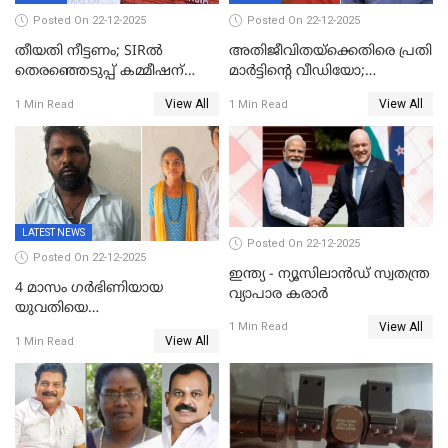
Posted On 22-12-2025
Posted On 22-12-2025
തീയതി നീട്ടണം; SIRൽ
അതിജീവിതയ്‌ക്കെതിരെ പ്രതി
തെരഞ്ഞെടുപ്പ് കമ്മീഷന്
മാർട്ടിന്റെ വീഡിയോ;
കത്തയച്ച് കേരളം
പ്രചരിപ്പിച്ച മൂന്നുപേർ
View All
View All
1 Min Read
1 Min Read
അറസ്റ്റിൽ; നൂറോളം
സൈറ്റുകളിൽ നിന്നും
വിഡിയോ നീക്കം ചെയ്യാനും
പൊലീസ്
LATEST NEWS
Posted On 22-12-2025
Posted On 22-12-2025
ഇന്ത്യ - ന്യൂസിലാൻഡ് സ്വതന്ത്ര
4 മാസം ഗർഭിണിയായ
വ്യാപാര കരാർ
യുവതിയെ
View All
വെട്ടിക്കൊലപ്പെടുത്തി
1 Min Read
View All
1 Min Read
പിതാവും സഹോദരനും;
ദുരഭിമാനക്കൊലയിൽ
നടുങ്ങി കർണാടക