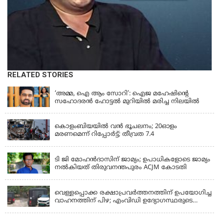
RELATED STORIES
KERALA
‘അമ്മ, ഐ ആം സോറി’: ഐജ മഹേഷിന്റെ
സഹോദരൻ ഹോട്ടൽ മുറിയിൽ മരിച്ച നിലയിൽ
LATEST NEWS
കൊളംബിയയിൽ വൻ ഭൂചലനം; 20ഓളം
മരണമെന്ന് റിപ്പോർട്ട്; തീവ്രത 7.4
KERALA
ടി ജി മോഹൻദാസിന് ജാമ്യം; ഉപാധികളോടെ ജാമ്യം
നൽകിയത് തിരുവനന്തപുരം ACJM കോടതി
KERALA
വെള്ളപ്പൊക്ക രക്ഷാപ്രവര്‍ത്തനത്തിന് ഉപയോഗിച്ച
വാഹനത്തിന് പിഴ; എംവിഡി ഉദ്യോഗസ്ഥരുടെ
സസ്പെൻഷൻ പിൻവലിച്ചു
KERALA