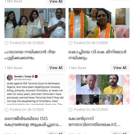
View All
1 Min Read
ബന്ധവും ഇല്ലെന്ന് എസ്ഐടി
ചോദ്യം ചെയ്ത ദിണ്ടിഗലിലെ
വ്യവസായി
Posted On 26-12-2025
Posted On 26-12-2025
പാലായെ നയിക്കാന്‍ ദിയ
കൊച്ചിയെ വി.കെ മിനിമോള്‍
പുളിക്കക്കണ്ടം
നയിക്കും
View All
View All
1 Min Read
1 Min Read
Posted On 26-12-2025
Posted On 26-12-2025
നൈജീരിയയിലെ ISIS
കോണ്‍ഗ്രസ്
കേന്ദ്രങ്ങളെ ആക്രമിച്ചുവെന്ന്
നേതാവിനെതിരെകേസ്;
ട്രംപ്
മുഖ്യമന്ത്രിയും ഉണ്ണികൃഷ്ണന്‍