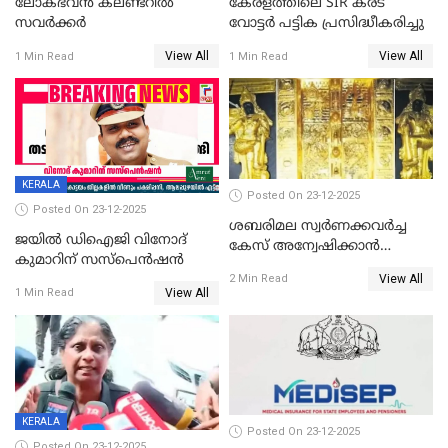
ലോക്ഭവൻ കലണ്ടറിൽ
കേരളത്തിലെ SIR കരട്
സവർക്കർ
വോട്ടര്‍ പട്ടിക പ്രസിദ്ധീകരിച്ചു
View All
View All
1 Min Read
1 Min Read
KERALA
Posted On 23-12-2025
Posted On 23-12-2025
ശബരിമല സ്വര്‍ണക്കവര്‍ച്ച
ജയിൽ ഡിഐജി വിനോദ്
കേസ് അന്വേഷിക്കാന്‍
കുമാറിന് സസ്പെൻഷൻ
തയ്യാറെന്ന് CBI
View All
2 Min Read
View All
1 Min Read
KERALA
Posted On 23-12-2025
Posted On 23-12-2025