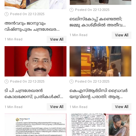
Posted On 22-12-2025
Posted On 22-12-2025
ടെലിസ്‌കോപ്പ് കണ്ടെത്തി;
അൻവറും ജാനുവും
ജമ്മു കാശ്മീരില്‍ അതീവ
വിഷ്ണുപുരം ചന്ദ്രശേഖരന്റെ
ജാഗ്രത നിര്‍ദ്ദേശം
View All
പാർട്ടിയും UDF
1 Min Read
View All
1 Min Read
അസോസിയേറ്റ് അംഗങ്ങൾ;
അസോസിയേറ്റ്
അംഗമാകാനില്ലെന്നും
UDFലേക്കില്ലെന്നും
വിഷ്ണുപുരം ചന്ദ്രശേഖരൻ
Posted On 22-12-2025
Posted On 22-12-2025
ടി പി ചന്ദ്രശേഖരന്‍
കെഎസ്ആർടിസി ഡ്രൈവർ
കൊലക്കേസ്; പ്രതികള്‍ക്ക്
യദുവിന്റെ പരാതി: ആര്യ
വീണ്ടും പരോള്‍
രാജേന്ദ്രനും സച്ചിൻ ദേവിനും
View All
View All
1 Min Read
1 Min Read
കോടതി നോട്ടീസ്