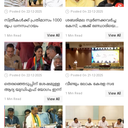
Posted On 22-12-2025
Posted On 22-12-2025
സ്ത്രീകള്‍ക്ക് പ്രതിമാസം 1000
ശബരിമല സ്വര്‍ണക്കവര്‍ച്ച
രൂപ ധനസഹായം
കേസ്; പങ്കജ് ഭണ്ഡാരിയെയും
ഗോവര്‍ധനെയും കസ്റ്റഡിയില്‍
View All
View All
1 Min Read
1 Min Read
വാങ്ങാന്‍ SIT
Posted On 22-12-2025
Posted On 21-12-2025
തെരഞ്ഞെടുപ്പിന് ശേഷമുള്ള
വീണ്ടും ലോക കേരള സഭ
ആദ്യ യുഡിഎഫ് യോഗം ഇന്ന്
View All
1 Min Read
View All
1 Min Read