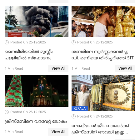
കേസെടുത്തു
Posted On 25-12-2025
Posted On 25-12-2025
നൈജീരിയയിൽ മുസ്ലീം
ശബരിമല സ്വര്‍ണ്ണക്കവര്‍ച്ച;
പള്ളിയില്‍ സ്‌ഫോടനം
ഡി. മണിയെ തിരിച്ചറിഞ്ഞ് SIT
View All
View All
1 Min Read
1 Min Read
KERALA
Posted On 25-12-2025
Posted On 24-12-2025
ക്രിസ്മസിനെ വരവേറ്റ് ലോകം
ലോക്ഭവൻ ജീവനക്കാർക്ക്
View All
ക്രിസ്മസിന് അവധി ഇല്ല;
1 Min Read
ഹാജരാവാൻ ഉത്തരവ്