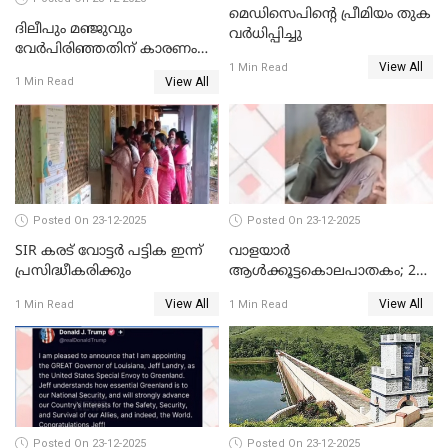
മെഡിസെപിന്റെ പ്രീമിയം തുക
ദിലീപും മഞ്ജുവും
വർധിപ്പിച്ചു
വേർപിരിഞ്ഞതിന് കാരണം
View All
ദിലീപ് മഞ്ജുവിന് നൽകിയ ആ
1 Min Read
View All
1 Min Read
പഴയ മൊബൈലിൽ നിന്ന്
കണ്ടെത്തിയ ചാറ്റിൽ
നിന്നാണ്; എട്ടാം പ്രതിക്ക്
മോട്ടീവ് ഉണ്ടായിരുന്നെന്നും
അഡ്വ. ടി.ബി മിനി
Posted On 23-12-2025
Posted On 23-12-2025
SIR കരട് വോട്ടര്‍ പട്ടിക ഇന്ന്
വാളയാർ
പ്രസിദ്ധീകരിക്കും
ആൾക്കൂട്ടകൊലപാതകം; 2
പേർ കൂടി കസ്റ്റഡിയിൽ
View All
View All
1 Min Read
1 Min Read
Posted On 23-12-2025
Posted On 23-12-2025