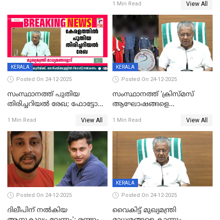
View All
1 Min Read
KERALA
KERALA
Posted On 24-12-2025
Posted On 24-12-2025
സംസ്ഥാനത്ത് പുതിയ
സംസ്ഥാനത്ത് ‘ക്രിസ്മസ്
തിരിച്ചറിയല്‍ രേഖ; ഫോട്ടോ
ആഘോഷങ്ങളെ
പതിപ്പിച്ച നേറ്റിവിറ്റി കാര്‍ഡ്
കടന്നാക്രമിയ്ക്കുന്നു; എല്ലാ
View All
View All
1 Min Read
1 Min Read
നല്‍കുമെന്ന് മുഖ്യമന്ത്രി; SIR
ആക്രമണങ്ങൾക്കും പിന്നിലും
ഹെല്‍പ് ഡസ്‌കുകള്‍
സംഘപരിവാർ’; മുഖ്യമന്ത്രി
ആരംഭിക്കാന്‍ മന്ത്രിസഭാ
യോഗ തീരുമാനം
KERALA
Posted On 24-12-2025
Posted On 24-12-2025
ദിലീപിന് നല്‍കിയ
വൈകിട്ട് മുഖ്യമന്ത്രി