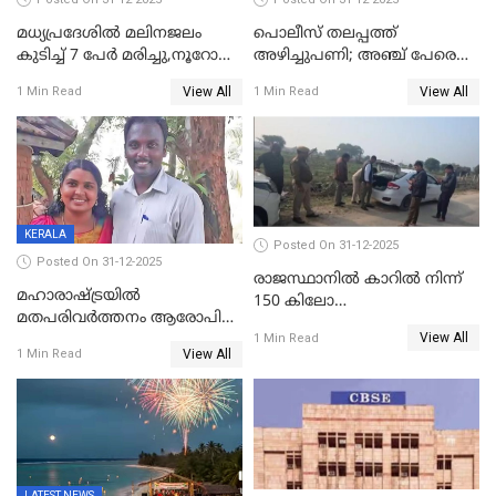
മധ്യപ്രദേശിൽ മലിനജലം
പൊലീസ് തലപ്പത്ത്
കുടിച്ച് 7 പേർ മരിച്ചു,നൂറോളം
അഴിച്ചുപണി; അഞ്ച് പേരെ
പേർ ഗുരുതരാവസ്ഥയിൽ
ഐജി റാങ്കിലേക്ക്
View All
View All
1 Min Read
1 Min Read
ഉയർത്തി,അജിതാ ബീഗം
ക്രൈംബ്രാഞ്ച് ഐജി,
എസ്.ശ്യാംസുന്ദർ
ഇന്റലിജൻസ് ഐജി
KERALA
Posted On 31-12-2025
Posted On 31-12-2025
രാജസ്ഥാനിൽ കാറിൽ നിന്ന്
മഹാരാഷ്ട്രയിൽ
150 കിലോ
മതപരിവർത്തനം ആരോപിച്ചു
സ്ഫോടകവസ്തുക്കൾ
View All
അറസ്റ്റിലായ മലയാളി
1 Min Read
പിടികൂടി
View All
1 Min Read
വൈദികനും ഭാര്യയ്ക്കും
ഉൾപ്പെടെ 11പേർക്കും ജാമ്യം
LATEST NEWS