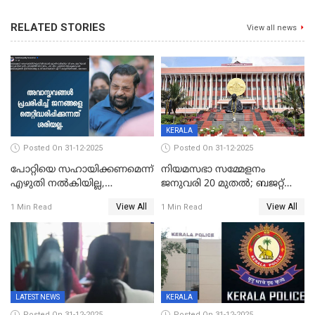
RELATED STORIES
View all news
KERALA
Posted On 31-12-2025
Posted On 31-12-2025
പോറ്റിയെ സഹായിക്കണമെന്ന്
നിയമസഭാ സമ്മേളനം
എഴുതി നൽകിയില്ല,
ജനുവരി 20 മുതല്‍; ബജറ്റ്
ജനങ്ങളെ
അവതരണം അവസാനവാരം;
View All
View All
1 Min Read
1 Min Read
തെറ്റിദ്ധരിപ്പിക്കരുത്,
മന്ത്രിസഭാ
സാങ്കൽപ്പിക കഥകൾ
യോഗതീരുമാനങ്ങൾ
പ്രചരിപ്പിക്കുന്നുവെന്നും
കടകംപള്ളി സുരേന്ദ്രൻ
LATEST NEWS
KERALA
Posted On 31-12-2025
Posted On 31-12-2025