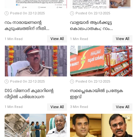
Posted On 22-12-2025
Posted On 22-12-2025
റാം നാരായണന്റെ
വാളയാർ ആൾക്കൂട്ട
കുടുംബത്തിന് നീതി
കൊലപാതകം; റാം
ഉറപ്പാക്കും; പിണറായി
നാരായണൻ നേരിട്ടത് ക്രൂര
View All
View All
1 Min Read
1 Min Read
വിജയന്‍
പീഡനം
Posted On 22-12-2025
Posted On 22-12-2025
DIG വിനോദ് കുമാറിന്റെ
സപ്ലൈകോയിൽ പ്രത്യേക
വീട്ടില്‍ പരിശോധന
ഇളവ്
View All
View All
1 Min Read
3 Min Read