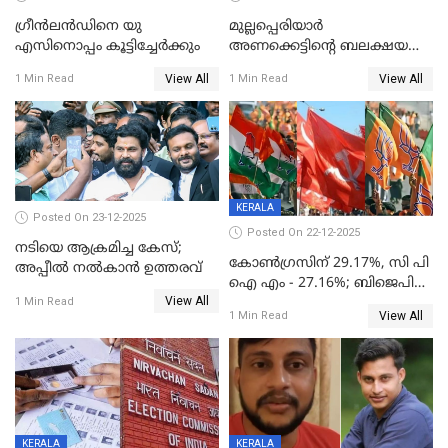
ഗ്രീന്‍ലന്‍ഡിനെ യു
മുല്ലപ്പെരിയാര്‍
എസിനൊപ്പം കൂട്ടിച്ചേര്‍ക്കും
അണക്കെട്ടിന്റെ ബലക്ഷയ
നിര്‍ണയം; പരിശോധന ഇന്ന്
View All
View All
1 Min Read
1 Min Read
തുടങ്ങും
KERALA
Posted On 23-12-2025
Posted On 22-12-2025
നടിയെ ആക്രമിച്ച കേസ്;
കോൺഗ്രസിന് 29.17%, സി പി
അപ്പീൽ നൽകാൻ ഉത്തരവ്
ഐ എം - 27.16%; ബിജെപി
View All
20% കടന്നത്
1 Min Read
View All
1 Min Read
തിരുവനന്തപുരത്ത് മാത്രം,
തദ്ദേശത്തിലെ യഥാർത്ഥ
കണക്ക് പുറത്ത്
KERALA
KERALA