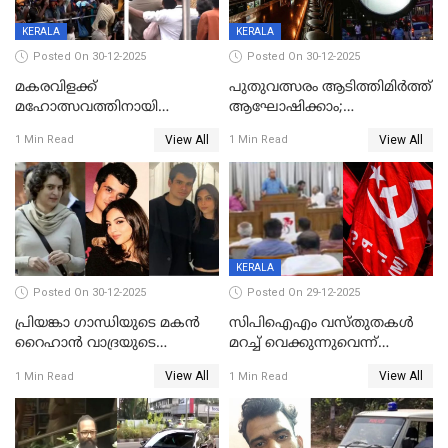
ഉൾപ്പെടെ 2 കോടി രൂപയുടെ
സമ്മാനപദ്ധതിയും
KERALA
KERALA
Posted On 30-12-2025
Posted On 30-12-2025
മകരവിളക്ക്
പുതുവത്സരം ആടിത്തിമിർത്ത്
മഹോത്സവത്തിനായി
ആഘോഷിക്കാം;
ശബരിമല നട തുറന്നു;
ബാറുകള്‍ക്ക് 12 മണി വരെ
View All
View All
1 Min Read
1 Min Read
സന്നിധാനത്ത് വൻ
പ്രവര്‍ത്തനാനുമതി
ഭക്തജനത്തിരക്ക്
KERALA
Posted On 30-12-2025
Posted On 29-12-2025
പ്രിയങ്കാ ​ഗാന്ധിയുടെ മകൻ
സിപിഐഎം വസ്തുതകൾ
റൈഹാൻ വാദ്രയുടെ
മറച്ച് വെക്കുന്നുവെന്ന്
വിവാഹനിശ്ചയം
സിപിഐ, 'പത്മകുമാറിനെ
View All
View All
1 Min Read
1 Min Read
കഴിഞ്ഞതായി റിപ്പോർട്ട്
സംരക്ഷിച്ചത്
തിരിച്ചടിച്ചു',വെള്ളാപ്പള്ളിയെ
ന്യായീകരിക്കുന്നതിലും
CPIഎക്സിക്യൂട്ടീവിൽ