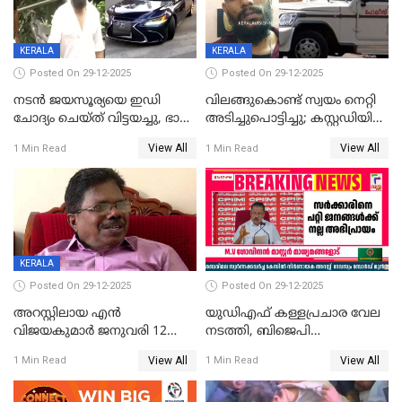
വിമർശനം
KERALA
KERALA
Posted On 29-12-2025
Posted On 29-12-2025
നടൻ ജയസൂര്യയെ ഇഡി
വിലങ്ങുകൊണ്ട് സ്വയം നെറ്റി
ചോദ്യം ചെയ്ത് വിട്ടയച്ചു, ഭാര്യ
അടിച്ചുപൊട്ടിച്ചു; കസ്റ്റഡിയിൽ
സരിതയുടെയും
എടുക്കുന്നതിനിടെ
View All
View All
1 Min Read
1 Min Read
മൊഴിയെടുത്തു
വധശ്രമക്കേസ് പ്രതി
വിലങ്ങുമായി രക്ഷപ്പെട്ടു;
വ്യാപക തെരച്ചിൽ
KERALA
Posted On 29-12-2025
Posted On 29-12-2025
അറസ്റ്റിലായ എൻ
യുഡിഎഫ് കള്ളപ്രചാര വേല
വിജയകുമാർ ജനുവരി 12
നടത്തി, ബിജെപി
വരെ റിമാൻഡിൽ;
ഹിന്ദുവർഗീയത പ്രചരിപ്പിച്ചു,
View All
View All
1 Min Read
1 Min Read
ജാമ്യാപേക്ഷ ഈ മാസം 31ന്
ശബരിമല അത്ര
പരിഗണിക്കും
തിരിച്ചടിയായില്ല,സർക്കാരിനെക്കുറ