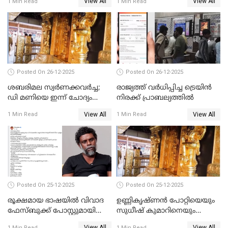
View All
View All
1 Min Read
1 Min Read
പോറ്റിയും ഒപ്പമുള്ള AI ചിത്രം
പങ്കുവെച്ചു
Posted On 26-12-2025
Posted On 26-12-2025
ശബരിമല സ്വര്‍ണക്കവര്‍ച്ച;
രാജ്യത്ത് വര്‍ധിപ്പിച്ച ട്രെയിന്‍
ഡി മണിയെ ഇന്ന് ചോദ്യം
നിരക്ക് പ്രാബല്യത്തില്‍
ചെയ്യും
View All
View All
1 Min Read
1 Min Read
Posted On 25-12-2025
Posted On 25-12-2025
രൂക്ഷമായ ഭാഷയിൽ വിവാദ
ഉണ്ണികൃഷ്ണന്‍ പോറ്റിയെയും
ഫേസ്ബുക്ക് പോസ്റ്റുമായി
സുധീഷ് കുമാറിനെയും
നടൻ വിനായകൻ
വീണ്ടും ചോദ്യം ചെയ്ത് SIT
View All
View All
1 Min Read
1 Min Read