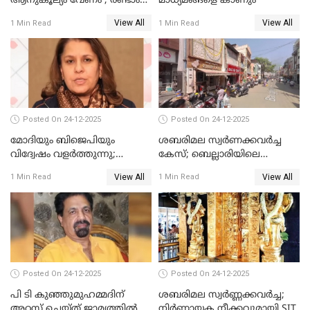
ആനുകൂല്യം വേണം'; രണ്ടാം
മാധ്യമങ്ങളെ കാണും
പ്രതി മാര്‍ട്ടിന്‍
View All
View All
1 Min Read
1 Min Read
ഹൈക്കോടതിയില്‍
Posted On 24-12-2025
Posted On 24-12-2025
മോദിയും ബിജെപിയും
ശബരിമല സ്വര്‍ണക്കവര്‍ച്ച
വിദ്വേഷം വളർത്തുന്നു;
കേസ്; ബെല്ലാരിയിലെ
പ്രതിഷേധവിമായി
ജ്വല്ലറിയില്‍ പരിശോധന
View All
View All
1 Min Read
1 Min Read
കോൺഗ്രസ്
Posted On 24-12-2025
Posted On 24-12-2025
പി ടി കുഞ്ഞുമുഹമ്മദിന്
ശബരിമല സ്വര്‍ണ്ണക്കവര്‍ച്ച;
അറസ്റ്റ് ചെയ്ത് ജാമ്യത്തില്‍
നിർണായക നീക്കവുമായി SIT