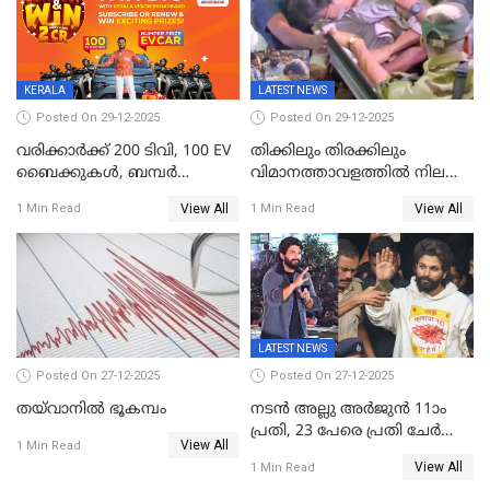
ജനങ്ങൾക്ക് മികച്ച
അഭിപ്രായം, എല്‍ഡിഎഫ്
അധികാരം നിലനിര്‍ത്തും,
ലോക്സഭ
തെരഞ്ഞെടുപ്പിനേക്കാൾ 17
KERALA
LATEST NEWS
ലക്ഷം വോട്ട് ലഭിച്ചു
Posted On 29-12-2025
Posted On 29-12-2025
വരിക്കാർക്ക് 200 ടിവി, 100 EV
തിക്കിലും തിരക്കിലും
ബൈക്കുകൾ, ബമ്പർ
വിമാനത്താവളത്തില്‍ നിലത്ത്
സമ്മാനമായി EV കാർ
വീണ് വിജയ്
View All
View All
1 Min Read
1 Min Read
ഉൾപ്പെടെ 2 കോടി രൂപയുടെ
സമ്മാനങ്ങളുമായി
കേരളവിഷൻ ബ്രോഡ്ബാൻഡ്
കണക്ട്&വിൻ
LATEST NEWS
Posted On 27-12-2025
Posted On 27-12-2025
തയ്‌വാനിൽ ഭൂകമ്പം
നടൻ അല്ലു അർജുൻ 11ാം
പ്രതി, 23 പേരെ പ്രതി ചേർത്ത്
View All
1 Min Read
കുറ്റപത്രം സമർപ്പിച്ചു
View All
1 Min Read