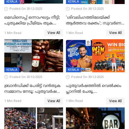
KERALA
KERALA
Posted On 30-12-2025
Posted On 30-12-2025
മെഡിസെപ്പ് ഒന്നാംഘട്ടം നീട്ടി;
'ശിവലിംഗത്തിലേയ്ക്ക്
പുതുക്കിയ പ്രീമിയം തുക
ആര്‍ത്തവ രക്തം'; സുവര്‍ണ
ഈടാക്കുക ജനുവരി 31
കേരളം ലോട്ടറിയിലെ
View All
View All
1 Min Read
1 Min Read
മുതൽ
ചിത്രത്തിനെതിരെ ഹിന്ദു
ഐക്യവേദി പരാതി നൽകി
KERALA
KERALA
Posted On 30-12-2025
Posted On 30-12-2025
ബ്രാൻഡിക്ക് പേരിട്ട് വൻതുക
പുതുവർഷത്തിൽ വെൽക്കം
സമ്മാനം നേടൂ; പുതുവർഷ
പ്ലാനിൽ ചേരൂ,
ഓഫറുമായി ബെവ്‌കോ
350എംപിപിഎസ് വേഗതയിൽ
View All
View All
1 Min Read
1 Min Read
ഇന്റർനെറ്റും ഒപ്പം കീയുടെ
മെഗാ പ്ലാൻ സൗജന്യം; ഒപ്പം
വരിക്കാർക്ക് 200 ടിവി, 100 EV
ബൈക്കുകൾ, ബമ്പർ
സമ്മാനമായി EV കാർ