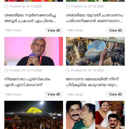
Posted On 31-12-2025
Posted On 31-12-2025
ശബരിമല സ്വര്‍ണക്കവര്‍ച്ച;
ശബരിമല യുവതി പ്രവേശനം;
അടൂര്‍ പ്രകാശ് എംപിയെ
പരിഗണിക്കാന്‍ ഭരണഘടന
ചോദ്യം ചെയ്യാൻ SIT
ബെഞ്ച്
View All
View All
1 Min Read
1 Min Read
Posted On 31-12-2025
Posted On 31-12-2025
നിയമസഭാ പുരസ്‌കാരം
ജനവാസ മേഖലയിൽ നിന്ന്
എൻ.എസ്.മാധവന്
പിടികൂടിയ കടുവയെ തുറന്നു
വിട്ടു
View All
View All
1 Min Read
1 Min Read