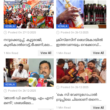
KERALA
KERALA
Posted On 27-12-2025
Posted On 26-12-2025
നറുക്കെടുപ്പ്, കൂട്ടരാജി,
ക്രിസ്മസിന് ബെവ്‌കോയിൽ
കുതികാൽവെട്ട്,ഭീഷണി,മലബാറിലാകട്ടെ
ഇത്തവണയും റെക്കോഡ്
ട്വിസ്റ്റോട് ട്വിസ്റ്റും; അടിമുടി
വിൽപ്പന;കഴിഞ്ഞവർഷത്തേക്ക
View All
View All
1 Min Read
1 Min Read
നാടകീയമായി പഞ്ചായത്ത്
53 കോടി രൂപയുടെ അധിക
പ്രസിഡന്‍റ് തെരഞ്ഞെടുപ്പ്
വിൽപ്പന; മലയാളി കുടിച്ചു
തീർത്തത് 333 കോടിയുടെ
മദ്യം
KERALA
Posted On 26-12-2025
Posted On 26-12-2025
'കെ സി വേണുഗോപാല്‍
‘ഞാൻ ഡി മണിയല്ല, എം എസ്
ഗ്രൂപ്പിലെ ചിലരാണ് തന്നെ
മണി’; ശബരിമല
തഴഞ്ഞത്'; ലാലി ജെയിംസ്
View All
സ്വർണക്കവർച്ചയുമായി ഒരു
1 Min Read