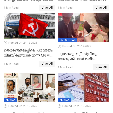
വിട്ടു
View All
View All
1 Min Read
1 Min Read
LATEST NEWS
Posted On 24-12-2025
Posted On 23-12-2025
തെരഞ്ഞെടുപ്പിലെ പരാജയം;
ക്യാമറയും ടച്ച് സ്ക്രീനും
വിലയിരുത്താന്‍ ഇന്ന് CPIM
വേണ്ട, കീപാഡ് മതി;
യോഗം
View All
സ്ത്രീകൾക്ക് സ്മാർട്ട് ഫോൺ
1 Min Read
View All
1 Min Read
വിലക്കി രാജ്യത്തെ ഒരു
പഞ്ചായത്ത്
KERALA
KERALA
Posted On 23-12-2025
Posted On 23-12-2025