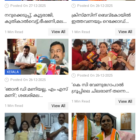
Posted On 27-12-2025
Posted On 26-12-2025
നറുക്കെടുപ്പ്, കൂട്ടരാജി,
ക്രിസ്മസിന് ബെവ്‌കോയിൽ
കുതികാൽവെട്ട്,ഭീഷണി,മലബാറിലാകട്ടെ
ഇത്തവണയും റെക്കോഡ്
ട്വിസ്റ്റോട് ട്വിസ്റ്റും; അടിമുടി
വിൽപ്പന;കഴിഞ്ഞവർഷത്തേക്ക
View All
View All
1 Min Read
1 Min Read
നാടകീയമായി പഞ്ചായത്ത്
53 കോടി രൂപയുടെ അധിക
പ്രസിഡന്‍റ് തെരഞ്ഞെടുപ്പ്
വിൽപ്പന; മലയാളി കുടിച്ചു
തീർത്തത് 333 കോടിയുടെ
മദ്യം
KERALA
Posted On 26-12-2025
Posted On 26-12-2025
'കെ സി വേണുഗോപാല്‍
‘ഞാൻ ഡി മണിയല്ല, എം എസ്
ഗ്രൂപ്പിലെ ചിലരാണ് തന്നെ
മണി’; ശബരിമല
തഴഞ്ഞത്'; ലാലി ജെയിംസ്
View All
സ്വർണക്കവർച്ചയുമായി ഒരു
1 Min Read
View All
1 Min Read
ബന്ധവും ഇല്ലെന്ന് എസ്ഐടി
ചോദ്യം ചെയ്ത ദിണ്ടിഗലിലെ
വ്യവസായി