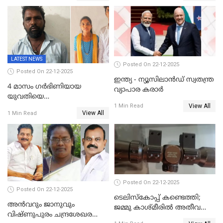
സൈറ്റുകളിൽ നിന്നും
വിഡിയോ നീക്കം ചെയ്യാനും
പൊലീസ്
LATEST NEWS
Posted On 22-12-2025
Posted On 22-12-2025
ഇന്ത്യ - ന്യൂസിലാൻഡ് സ്വതന്ത്ര
4 മാസം ഗർഭിണിയായ
വ്യാപാര കരാർ
യുവതിയെ
View All
വെട്ടിക്കൊലപ്പെടുത്തി
1 Min Read
View All
1 Min Read
പിതാവും സഹോദരനും;
ദുരഭിമാനക്കൊലയിൽ
നടുങ്ങി കർണാടക
Posted On 22-12-2025
Posted On 22-12-2025
ടെലിസ്‌കോപ്പ് കണ്ടെത്തി;
അൻവറും ജാനുവും
ജമ്മു കാശ്മീരില്‍ അതീവ
വിഷ്ണുപുരം ചന്ദ്രശേഖരന്റെ
ജാഗ്രത നിര്‍ദ്ദേശം