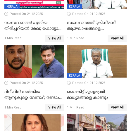
KERALA
KERALA
Posted On 24-12-2025
Posted On 24-12-2025
സംസ്ഥാനത്ത് പുതിയ
സംസ്ഥാനത്ത് ‘ക്രിസ്മസ്
തിരിച്ചറിയല്‍ രേഖ; ഫോട്ടോ
ആഘോഷങ്ങളെ
പതിപ്പിച്ച നേറ്റിവിറ്റി കാര്‍ഡ്
കടന്നാക്രമിയ്ക്കുന്നു; എല്ലാ
View All
View All
1 Min Read
1 Min Read
നല്‍കുമെന്ന് മുഖ്യമന്ത്രി; SIR
ആക്രമണങ്ങൾക്കും പിന്നിലും
ഹെല്‍പ് ഡസ്‌കുകള്‍
സംഘപരിവാർ’; മുഖ്യമന്ത്രി
ആരംഭിക്കാന്‍ മന്ത്രിസഭാ
യോഗ തീരുമാനം
KERALA
Posted On 24-12-2025
Posted On 24-12-2025
ദിലീപിന് നല്‍കിയ
വൈകിട്ട് മുഖ്യമന്ത്രി
ആനുകൂല്യം വേണം'; രണ്ടാം
മാധ്യമങ്ങളെ കാണും
പ്രതി മാര്‍ട്ടിന്‍
View All
View All
1 Min Read
1 Min Read
ഹൈക്കോടതിയില്‍