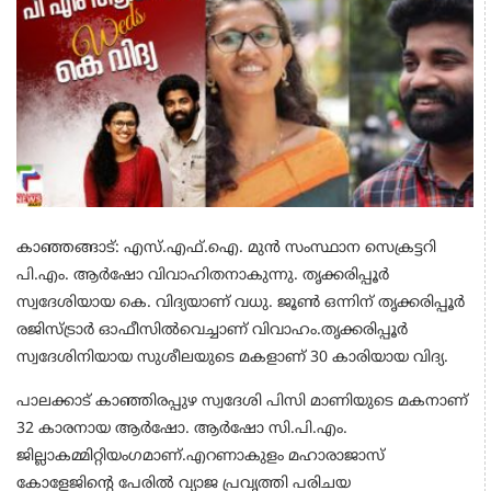
കാഞ്ഞങ്ങാട്: എസ്.എഫ്.ഐ. മുൻ സംസ്ഥാന സെക്രട്ടറി
പി.എം. ആർഷോ വിവാഹിതനാകുന്നു. തൃക്കരിപ്പൂർ
സ്വദേശിയായ കെ. വിദ്യയാണ് വധു. ജൂൺ ഒന്നിന് തൃക്കരിപ്പൂർ
രജിസ്ട്രാർ ഓഫീസിൽവെച്ചാണ് വിവാഹം.തൃക്കരിപ്പൂര്‍
സ്വദേശിനിയായ സുശീലയുടെ മകളാണ് 30 കാരിയായ വിദ്യ.
പാലക്കാട് കാഞ്ഞിരപ്പുഴ സ്വദേശി പിസി മാണിയുടെ മകനാണ്
32 കാരനായ ആര്‍ഷോ.
ആർഷോ സി.പി.എം.
ജില്ലാകമ്മിറ്റിയംഗമാണ്.എറണാകുളം മഹാരാജാസ്
കോളേജിന്റെ പേരിൽ വ്യാജ പ്രവൃത്തി പരിചയ