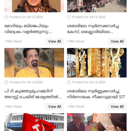
Posted On 24-12-2025
Posted On 24-12-2025
മോദിയും ബിജെപിയും
ശബരിമല സ്വര്‍ണക്കവര്‍ച്ച
വിദ്വേഷം വളർത്തുന്നു;
കേസ്; ബെല്ലാരിയിലെ
പ്രതിഷേധവിമായി
ജ്വല്ലറിയില്‍ പരിശോധന
View All
View All
1 Min Read
1 Min Read
കോൺഗ്രസ്
Posted On 24-12-2025
Posted On 24-12-2025
പി ടി കുഞ്ഞുമുഹമ്മദിന്
ശബരിമല സ്വര്‍ണ്ണക്കവര്‍ച്ച;
അറസ്റ്റ് ചെയ്ത് ജാമ്യത്തില്‍
നിർണായക നീക്കവുമായി SIT
വിട്ടു
View All
View All
1 Min Read
1 Min Read