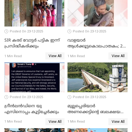
നിന്നാണ്; എട്ടാം പ്രതിക്ക്
മോട്ടീവ് ഉണ്ടായിരുന്നെന്നും
അഡ്വ. ടി.ബി മിനി
Posted On 23-12-2025
Posted On 23-12-2025
SIR കരട് വോട്ടര്‍ പട്ടിക ഇന്ന്
വാളയാർ
പ്രസിദ്ധീകരിക്കും
ആൾക്കൂട്ടകൊലപാതകം; 2
പേർ കൂടി കസ്റ്റഡിയിൽ
View All
View All
1 Min Read
1 Min Read
Posted On 23-12-2025
Posted On 23-12-2025
ഗ്രീന്‍ലന്‍ഡിനെ യു
മുല്ലപ്പെരിയാര്‍
എസിനൊപ്പം കൂട്ടിച്ചേര്‍ക്കും
അണക്കെട്ടിന്റെ ബലക്ഷയ
നിര്‍ണയം; പരിശോധന ഇന്ന്
View All
View All
1 Min Read
1 Min Read
തുടങ്ങും