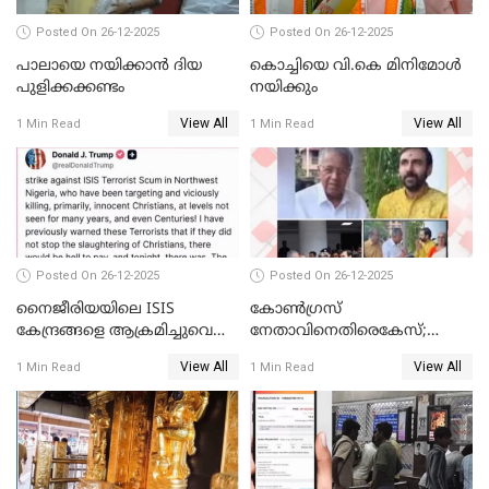
Posted On 26-12-2025
Posted On 26-12-2025
പാലായെ നയിക്കാന്‍ ദിയ
കൊച്ചിയെ വി.കെ മിനിമോള്‍
പുളിക്കക്കണ്ടം
നയിക്കും
View All
View All
1 Min Read
1 Min Read
Posted On 26-12-2025
Posted On 26-12-2025
നൈജീരിയയിലെ ISIS
കോണ്‍ഗ്രസ്
കേന്ദ്രങ്ങളെ ആക്രമിച്ചുവെന്ന്
നേതാവിനെതിരെകേസ്;
ട്രംപ്
മുഖ്യമന്ത്രിയും ഉണ്ണികൃഷ്ണന്‍
View All
View All
1 Min Read
1 Min Read
പോറ്റിയും ഒപ്പമുള്ള AI ചിത്രം
പങ്കുവെച്ചു