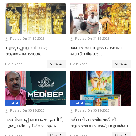
Posted On 31-12-2025
Posted On 31-12-2025
സ്വർണ്ണപ്പാളി വിവാദം;
ശബരി മല സ്വർണക്കവച
ആരോപണങ്ങൾ
കേസ്: വിദേശ
അവസാനിക്കുന്നില്ല
വ്യവസായിയുടെ ആരോപണം
View All
View All
1 Min Read
1 Min Read
നിഷേധിച്ച് ഡി മണി
KERALA
KERALA
Posted On 30-12-2025
Posted On 30-12-2025
മെഡിസെപ്പ് ഒന്നാംഘട്ടം നീട്ടി;
'ശിവലിംഗത്തിലേയ്ക്ക്
പുതുക്കിയ പ്രീമിയം തുക
ആര്‍ത്തവ രക്തം'; സുവര്‍ണ
ഈടാക്കുക ജനുവരി 31
കേരളം ലോട്ടറിയിലെ