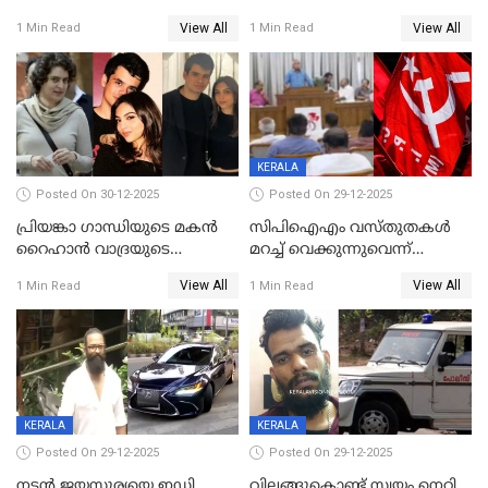
ശബരിമല നട തുറന്നു;
ബാറുകള്‍ക്ക് 12 മണി വരെ
View All
View All
1 Min Read
1 Min Read
സന്നിധാനത്ത് വൻ
പ്രവര്‍ത്തനാനുമതി
ഭക്തജനത്തിരക്ക്
KERALA
Posted On 30-12-2025
Posted On 29-12-2025
പ്രിയങ്കാ ​ഗാന്ധിയുടെ മകൻ
സിപിഐഎം വസ്തുതകൾ
റൈഹാൻ വാദ്രയുടെ
മറച്ച് വെക്കുന്നുവെന്ന്
വിവാഹനിശ്ചയം
സിപിഐ, 'പത്മകുമാറിനെ
View All
View All
1 Min Read
1 Min Read
കഴിഞ്ഞതായി റിപ്പോർട്ട്
സംരക്ഷിച്ചത്
തിരിച്ചടിച്ചു',വെള്ളാപ്പള്ളിയെ
ന്യായീകരിക്കുന്നതിലും
CPIഎക്സിക്യൂട്ടീവിൽ
വിമർശനം
KERALA
KERALA
Posted On 29-12-2025
Posted On 29-12-2025
നടൻ ജയസൂര്യയെ ഇഡി
വിലങ്ങുകൊണ്ട് സ്വയം നെറ്റി