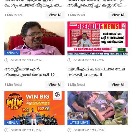
ചോദ്യം ചെയ്ത് വിട്ടയച്ചു, ഭാര്യ
അടിച്ചുപൊട്ടിച്ചു; കസ്റ്റഡിയിൽ
സരിതയുടെയും
എടുക്കുന്നതിനിടെ
View All
View All
1 Min Read
1 Min Read
മൊഴിയെടുത്തു
വധശ്രമക്കേസ് പ്രതി
വിലങ്ങുമായി രക്ഷപ്പെട്ടു;
വ്യാപക തെരച്ചിൽ
KERALA
Posted On 29-12-2025
Posted On 29-12-2025
അറസ്റ്റിലായ എൻ
യുഡിഎഫ് കള്ളപ്രചാര വേല
വിജയകുമാർ ജനുവരി 12
നടത്തി, ബിജെപി
വരെ റിമാൻഡിൽ;
ഹിന്ദുവർഗീയത പ്രചരിപ്പിച്ചു,
View All
View All
1 Min Read
1 Min Read
ജാമ്യാപേക്ഷ ഈ മാസം 31ന്
ശബരിമല അത്ര
പരിഗണിക്കും
തിരിച്ചടിയായില്ല,സർക്കാരിനെക്കുറ
ജനങ്ങൾക്ക് മികച്ച
അഭിപ്രായം, എല്‍ഡിഎഫ്
അധികാരം നിലനിര്‍ത്തും,
ലോക്സഭ
തെരഞ്ഞെടുപ്പിനേക്കാൾ 17
KERALA
LATEST NEWS
ലക്ഷം വോട്ട് ലഭിച്ചു
Posted On 29-12-2025
Posted On 29-12-2025