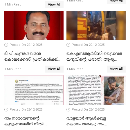
View All
പാർട്ടിയും UDF
1 Min Read
View All
1 Min Read
അസോസിയേറ്റ് അംഗങ്ങൾ;
അസോസിയേറ്റ്
അംഗമാകാനില്ലെന്നും
UDFലേക്കില്ലെന്നും
വിഷ്ണുപുരം ചന്ദ്രശേഖരൻ
Posted On 22-12-2025
Posted On 22-12-2025
ടി പി ചന്ദ്രശേഖരന്‍
കെഎസ്ആർടിസി ഡ്രൈവർ
കൊലക്കേസ്; പ്രതികള്‍ക്ക്
യദുവിന്റെ പരാതി: ആര്യ
വീണ്ടും പരോള്‍
രാജേന്ദ്രനും സച്ചിൻ ദേവിനും
View All
View All
1 Min Read
1 Min Read
കോടതി നോട്ടീസ്
Posted On 22-12-2025
Posted On 22-12-2025
റാം നാരായണന്റെ
വാളയാർ ആൾക്കൂട്ട
കുടുംബത്തിന് നീതി
കൊലപാതകം; റാം