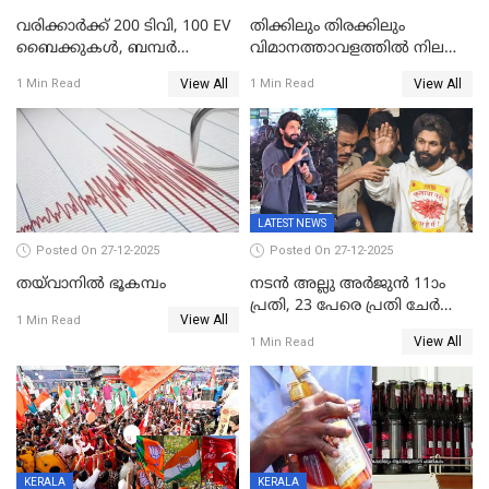
വരിക്കാർക്ക് 200 ടിവി, 100 EV
തിക്കിലും തിരക്കിലും
ബൈക്കുകൾ, ബമ്പർ
വിമാനത്താവളത്തില്‍ നിലത്ത്
സമ്മാനമായി EV കാർ
വീണ് വിജയ്
View All
View All
1 Min Read
1 Min Read
ഉൾപ്പെടെ 2 കോടി രൂപയുടെ
സമ്മാനങ്ങളുമായി
കേരളവിഷൻ ബ്രോഡ്ബാൻഡ്
കണക്ട്&വിൻ
LATEST NEWS
Posted On 27-12-2025
Posted On 27-12-2025
തയ്‌വാനിൽ ഭൂകമ്പം
നടൻ അല്ലു അർജുൻ 11ാം
പ്രതി, 23 പേരെ പ്രതി ചേർത്ത്
View All
1 Min Read
കുറ്റപത്രം സമർപ്പിച്ചു
View All
1 Min Read
KERALA
KERALA