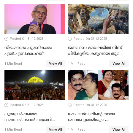
Posted On 31-12-2025
Posted On 31-12-2025
നിയമസഭാ പുരസ്‌കാരം
ജനവാസ മേഖലയിൽ നിന്ന്
എൻ.എസ്.മാധവന്
പിടികൂടിയ കടുവയെ തുറന്നു
വിട്ടു
View All
View All
1 Min Read
1 Min Read
Posted On 31-12-2025
Posted On 31-12-2025
പുതുവര്‍ഷത്തെ
മോഹന്‍ലാലിന്റെ അമ്മ
വരവേല്‍ക്കാന്‍ ഒരുങ്ങി
ശാന്തകുമാരിയുടെ
ലോകം
സംസ്‌കാരം ഇന്ന്
View All
View All
1 Min Read
1 Min Read