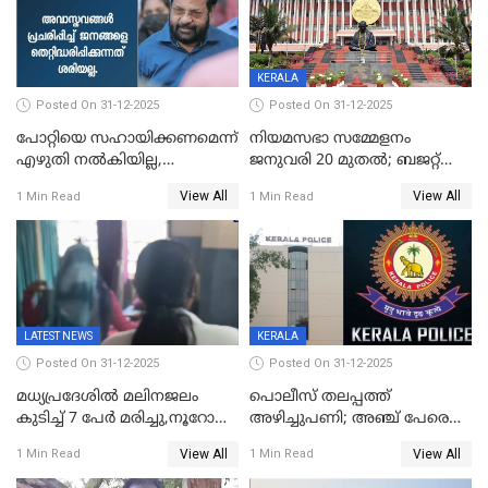
KERALA
Posted On 31-12-2025
Posted On 31-12-2025
പോറ്റിയെ സഹായിക്കണമെന്ന്
നിയമസഭാ സമ്മേളനം
എഴുതി നൽകിയില്ല,
ജനുവരി 20 മുതല്‍; ബജറ്റ്
ജനങ്ങളെ
അവതരണം അവസാനവാരം;
View All
View All
1 Min Read
1 Min Read
തെറ്റിദ്ധരിപ്പിക്കരുത്,
മന്ത്രിസഭാ
സാങ്കൽപ്പിക കഥകൾ
യോഗതീരുമാനങ്ങൾ
പ്രചരിപ്പിക്കുന്നുവെന്നും
കടകംപള്ളി സുരേന്ദ്രൻ
LATEST NEWS
KERALA
Posted On 31-12-2025
Posted On 31-12-2025
മധ്യപ്രദേശിൽ മലിനജലം
പൊലീസ് തലപ്പത്ത്
കുടിച്ച് 7 പേർ മരിച്ചു,നൂറോളം
അഴിച്ചുപണി; അഞ്ച് പേരെ
പേർ ഗുരുതരാവസ്ഥയിൽ
ഐജി റാങ്കിലേക്ക്
View All
View All
1 Min Read
1 Min Read
ഉയർത്തി,അജിതാ ബീഗം
ക്രൈംബ്രാഞ്ച് ഐജി,