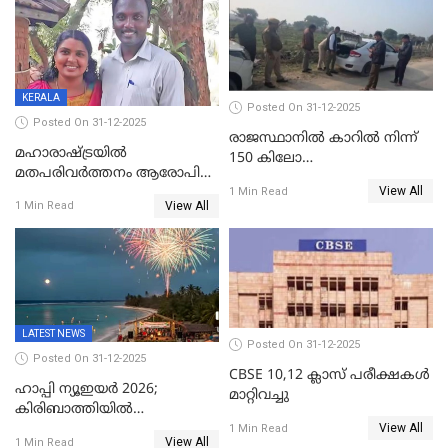
എസ്.ശ്യാംസുന്ദർ
ഇന്റലിജൻസ് ഐജി
KERALA
Posted On 31-12-2025
Posted On 31-12-2025
രാജസ്ഥാനിൽ കാറിൽ നിന്ന്
മഹാരാഷ്ട്രയിൽ
150 കിലോ
മതപരിവർത്തനം ആരോപിച്ചു
സ്ഫോടകവസ്തുക്കൾ
View All
അറസ്റ്റിലായ മലയാളി
1 Min Read
പിടികൂടി
View All
1 Min Read
വൈദികനും ഭാര്യയ്ക്കും
ഉൾപ്പെടെ 11പേർക്കും ജാമ്യം
LATEST NEWS
Posted On 31-12-2025
Posted On 31-12-2025
CBSE 10,12 ക്ലാസ് പരീക്ഷകള്‍
ഹാപ്പി ന്യൂഇയർ 2026;
മാറ്റിവച്ചു
കിരിബാത്തിയിൽ
View All
പുതുവർഷമെത്തി
1 Min Read
View All
1 Min Read