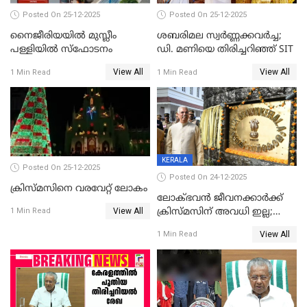
Posted On 25-12-2025
Posted On 25-12-2025
നൈജീരിയയിൽ മുസ്ലീം
ശബരിമല സ്വര്‍ണ്ണക്കവര്‍ച്ച;
പള്ളിയില്‍ സ്‌ഫോടനം
ഡി. മണിയെ തിരിച്ചറിഞ്ഞ് SIT
View All
View All
1 Min Read
1 Min Read
KERALA
Posted On 25-12-2025
Posted On 24-12-2025
ക്രിസ്മസിനെ വരവേറ്റ് ലോകം
ലോക്ഭവൻ ജീവനക്കാർക്ക്
View All
ക്രിസ്മസിന് അവധി ഇല്ല;
1 Min Read
ഹാജരാവാൻ ഉത്തരവ്
View All
1 Min Read