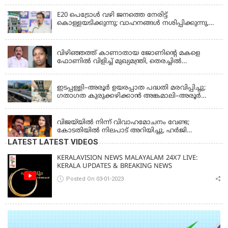
E20 പെട്രോൾ വഴി ജനത്തെ നേരിട്ട്
കൊള്ളയടിക്കുന്നു; വാഹനങ്ങൾ നശിപ്പിക്കുന്നു,
ജീവിതങ്ങൾ നശിപ്പിക്കുന്നുവെന്നും രാഹുൽ ഗാന്ധി
KERALA
വിഴിഞ്ഞത്ത് കാണാതായ ജോണിന്റെ മകളെ
ഫോണിൽ വിളിച്ച് മുഖ്യമന്ത്രി, തെരച്ചിൽ
ഊർജിതമാക്കുമെന്ന് ഉറപ്പ് നൽകി; മന്ത്രി സിപി
KERALA
ജോൺ അഞ്ചുതെങ്ങിൽ; കടലിൽ
പോകുന്നവരെയും ഉൾപ്പെടുത്തി നാളെ ഊർജിത
ഇടപ്പള്ളി–അരൂർ ഉയരപ്പാത പദ്ധതി മരവിപ്പിച്ചു;
തെരച്ചിൽ
ഗതാഗത കുരുക്കഴിക്കാൻ അങ്കമാലി–അരൂർ
ബൈപാസ് പദ്ധതി വേഗത്തിലാക്കുമെന്ന് ഗഡ്കരി
LATEST NEWS
വിജയ്‌യിൽ നിന്ന് വിവാഹമോചനം വേണ്ട;
കോടതിയിൽ നിലപാട് അറിയിച്ചു, ഹർജി
പിൻവലിക്കുന്നെന്ന് സംഗീത
LATEST LATEST VIDEOS
KERALAVISION NEWS MALAYALAM 24X7 LIVE:
KERALA UPDATES & BREAKING NEWS
Posted On 03-01-2023