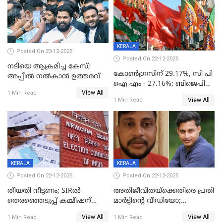
KERALA
Posted On 23-12-2025
Posted On 22-12-2025
നടിയെ ആക്രമിച്ച കേസ്;
കോൺഗ്രസിന് 29.17%, സി പി
അപ്പീൽ നൽകാൻ ഉത്തരവ്
ഐ എം - 27.16%; ബിജെപി
View All
20% കടന്നത്
1 Min Read
View All
1 Min Read
തിരുവനന്തപുരത്ത് മാത്രം,
തദ്ദേശത്തിലെ യഥാർത്ഥ
കണക്ക് പുറത്ത്
KERALA
KERALA
Posted On 22-12-2025
Posted On 22-12-2025
തീയതി നീട്ടണം; SIRൽ
അതിജീവിതയ്‌ക്കെതിരെ പ്രതി
തെരഞ്ഞെടുപ്പ് കമ്മീഷന്
മാർട്ടിന്റെ വീഡിയോ;
കത്തയച്ച് കേരളം
പ്രചരിപ്പിച്ച മൂന്നുപേർ
View All
View All
1 Min Read
1 Min Read
അറസ്റ്റിൽ; നൂറോളം