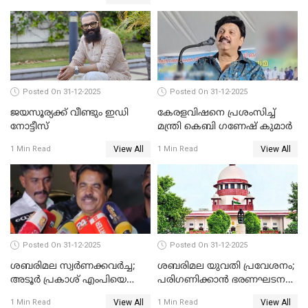
Posted On 31-12-2025
Posted On 31-12-2025
ജയസൂര്യക്ക് വീണ്ടും ഇഡി
കേരളവിഷനെ പ്രശംസിച്ച്
നോട്ടീസ്
മന്ത്രി കെബി ഗണേഷ് കുമാര്‍
View All
View All
1 Min Read
1 Min Read
Posted On 31-12-2025
Posted On 31-12-2025
ശബരിമല സ്വര്‍ണക്കവര്‍ച്ച;
ശബരിമല യുവതി പ്രവേശനം;
അടൂര്‍ പ്രകാശ് എംപിയെ
പരിഗണിക്കാന്‍ ഭരണഘടന
ചോദ്യം ചെയ്യാൻ SIT
ബെഞ്ച്
View All
View All
1 Min Read
1 Min Read