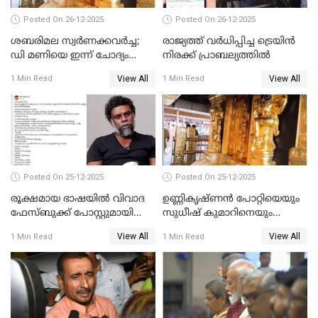
Posted On 26-12-2025
Posted On 26-12-2025
ശബരിമല സ്വര്‍ണക്കവര്‍ച്ച;
രാജ്യത്ത് വര്‍ധിപ്പിച്ച ട്രെയിന്‍
ഡി മണിയെ ഇന്ന് ചോദ്യം
നിരക്ക് പ്രാബല്യത്തില്‍
ചെയ്യും
View All
View All
1 Min Read
1 Min Read
Posted On 25-12-2025
Posted On 25-12-2025
രൂക്ഷമായ ഭാഷയിൽ വിവാദ
ഉണ്ണികൃഷ്ണന്‍ പോറ്റിയെയും
ഫേസ്ബുക്ക് പോസ്റ്റുമായി
സുധീഷ് കുമാറിനെയും
നടൻ വിനായകൻ
വീണ്ടും ചോദ്യം ചെയ്ത് SIT
View All
View All
1 Min Read
1 Min Read