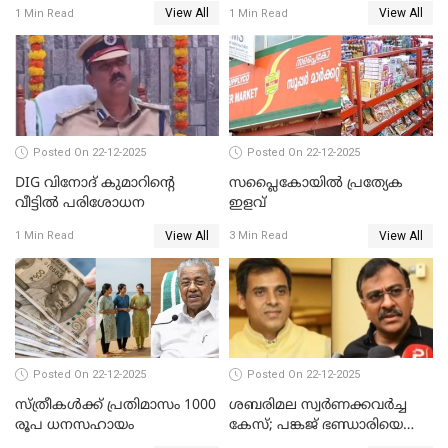
ഉറപ്പാക്കും; പിണറായി
നാരായണൻ നേരിട്ടത് ക്രൂര
View All
View All
1 Min Read
1 Min Read
വിജയന്‍
പീഡനം
Posted On 22-12-2025
Posted On 22-12-2025
DIG വിനോദ് കുമാറിന്റെ
സപ്ലൈകോയിൽ പ്രത്യേക
വീട്ടില്‍ പരിശോധന
ഇളവ്
View All
View All
1 Min Read
3 Min Read
Posted On 22-12-2025
Posted On 22-12-2025
സ്ത്രീകള്‍ക്ക് പ്രതിമാസം 1000
ശബരിമല സ്വര്‍ണക്കവര്‍ച്ച
രൂപ ധനസഹായം
കേസ്; പങ്കജ് ഭണ്ഡാരിയെയും
ഗോവര്‍ധനെയും കസ്റ്റഡിയില്‍