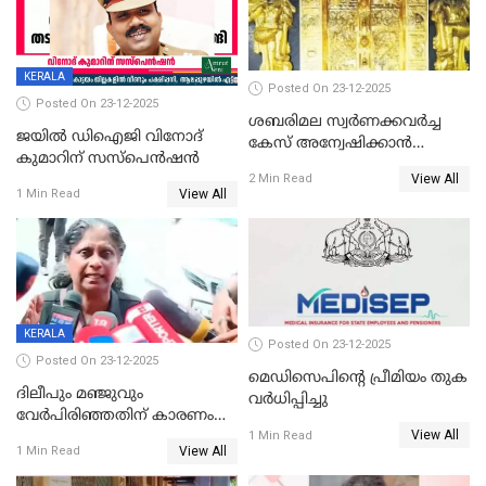
KERALA
Posted On 23-12-2025
Posted On 23-12-2025
ശബരിമല സ്വര്‍ണക്കവര്‍ച്ച
ജയിൽ ഡിഐജി വിനോദ്
കേസ് അന്വേഷിക്കാന്‍
കുമാറിന് സസ്പെൻഷൻ
തയ്യാറെന്ന് CBI
View All
2 Min Read
View All
1 Min Read
KERALA
Posted On 23-12-2025
Posted On 23-12-2025
മെഡിസെപിന്റെ പ്രീമിയം തുക
ദിലീപും മഞ്ജുവും
വർധിപ്പിച്ചു
വേർപിരിഞ്ഞതിന് കാരണം
View All
ദിലീപ് മഞ്ജുവിന് നൽകിയ ആ
1 Min Read
View All
1 Min Read
പഴയ മൊബൈലിൽ നിന്ന്
കണ്ടെത്തിയ ചാറ്റിൽ