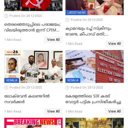
LATEST NEWS
Posted On 24-12-2025
Posted On 23-12-2025
തെരഞ്ഞെടുപ്പിലെ പരാജയം;
ക്യാമറയും ടച്ച് സ്ക്രീനും
വിലയിരുത്താന്‍ ഇന്ന് CPIM
വേണ്ട, കീപാഡ് മതി;
യോഗം
View All
സ്ത്രീകൾക്ക് സ്മാർട്ട് ഫോൺ
1 Min Read
View All
1 Min Read
വിലക്കി രാജ്യത്തെ ഒരു
പഞ്ചായത്ത്
KERALA
KERALA
Posted On 23-12-2025
Posted On 23-12-2025
ലോക്ഭവൻ കലണ്ടറിൽ
കേരളത്തിലെ SIR കരട്
സവർക്കർ
വോട്ടര്‍ പട്ടിക പ്രസിദ്ധീകരിച്ചു
View All
View All
1 Min Read
1 Min Read