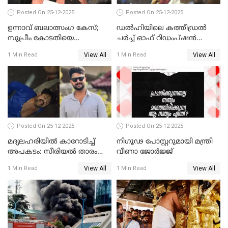
Posted On 25-12-2025
Posted On 25-12-2025
ഉന്നാവ് ബലാത്സംഗ കേസ്;
ഡൽഹിയിലെ കത്തീഡ്രൽ
സുപ്രീം കോടതിയെ
ചർച്ച് ഓഫ് റിഡംപ്ഷൻ
സമീപിക്കാനൊരുങ്ങി
സന്ദർശിച്ച് പ്രധാനമന്ത്രി
View All
View All
1 Min Read
1 Min Read
അതിജീവിത
Posted On 25-12-2025
Posted On 25-12-2025
മദ്യലഹരിയിൽ കാറോടിച്ച്
നിഗൂഢ പോസ്റ്ററുമായി മന്ത്രി
അപകടം: സീരിയൽ താരം
വീണാ ജോർജ്ജ്
സിദ്ധാർത്ഥ് പ്രഭുവിനെതിരെ
View All
View All
1 Min Read
1 Min Read
കേസെടുത്തു