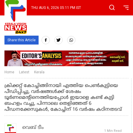
THU AUG 6, 2026 05:11 PM IST
Share this Article
Home
Latest
Kerala
ക്രിക്കറ്റ് കോച്ചിങ്ങിനായി എത്തിയ പെൺകുട്ടിയെ
പീഡിപ്പിച്ചു, വർഷങ്ങൾക്ക് ശേഷം
ടൂർണമെന്റിനെത്തിയപ്പോൾ ഇയാളെ കണ്ട് കുട്ടി
ബഹളം വച്ചു, പിന്നാലെ തെളിഞ്ഞത് 6
പീഡനക്കേസുകൾ, കോച്ചിന് 16 വർഷം കഠിനതടവ്
വെബ് ടീം
1 Min Read