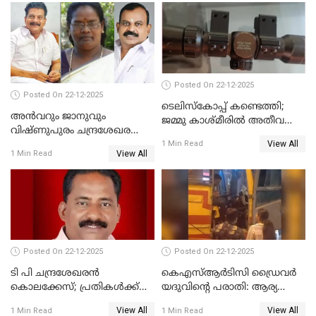
ദുരഭിമാനക്കൊലയിൽ
നടുങ്ങി കർണാടക
Posted On 22-12-2025
Posted On 22-12-2025
ടെലിസ്‌കോപ്പ് കണ്ടെത്തി;
അൻവറും ജാനുവും
ജമ്മു കാശ്മീരില്‍ അതീവ
വിഷ്ണുപുരം ചന്ദ്രശേഖരന്റെ
ജാഗ്രത നിര്‍ദ്ദേശം
View All
പാർട്ടിയും UDF
1 Min Read
View All
1 Min Read
അസോസിയേറ്റ് അംഗങ്ങൾ;
അസോസിയേറ്റ്
അംഗമാകാനില്ലെന്നും
UDFലേക്കില്ലെന്നും
വിഷ്ണുപുരം ചന്ദ്രശേഖരൻ
Posted On 22-12-2025
Posted On 22-12-2025
ടി പി ചന്ദ്രശേഖരന്‍
കെഎസ്ആർടിസി ഡ്രൈവർ
കൊലക്കേസ്; പ്രതികള്‍ക്ക്
യദുവിന്റെ പരാതി: ആര്യ
വീണ്ടും പരോള്‍
രാജേന്ദ്രനും സച്ചിൻ ദേവിനും
View All
View All
1 Min Read
1 Min Read
കോടതി നോട്ടീസ്