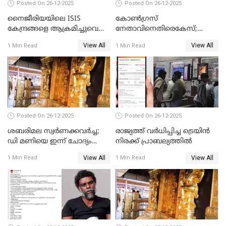
Posted On 26-12-2025
Posted On 26-12-2025
നൈജീരിയയിലെ ISIS
കോണ്‍ഗ്രസ്
കേന്ദ്രങ്ങളെ ആക്രമിച്ചുവെന്ന്
നേതാവിനെതിരെകേസ്;
ട്രംപ്
മുഖ്യമന്ത്രിയും ഉണ്ണികൃഷ്ണന്‍
View All
View All
1 Min Read
1 Min Read
പോറ്റിയും ഒപ്പമുള്ള AI ചിത്രം
പങ്കുവെച്ചു
Posted On 26-12-2025
Posted On 26-12-2025
ശബരിമല സ്വര്‍ണക്കവര്‍ച്ച;
രാജ്യത്ത് വര്‍ധിപ്പിച്ച ട്രെയിന്‍
ഡി മണിയെ ഇന്ന് ചോദ്യം
നിരക്ക് പ്രാബല്യത്തില്‍
ചെയ്യും
View All
View All
1 Min Read
1 Min Read