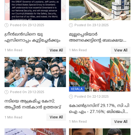
Posted On 23-12-2025
Posted On 23-12-2025
ഗ്രീന്‍ലന്‍ഡിനെ യു
മുല്ലപ്പെരിയാര്‍
എസിനൊപ്പം കൂട്ടിച്ചേര്‍ക്കും
അണക്കെട്ടിന്റെ ബലക്ഷയ
നിര്‍ണയം; പരിശോധന ഇന്ന്
View All
View All
1 Min Read
1 Min Read
തുടങ്ങും
KERALA
Posted On 23-12-2025
Posted On 22-12-2025
നടിയെ ആക്രമിച്ച കേസ്;
കോൺഗ്രസിന് 29.17%, സി പി
അപ്പീൽ നൽകാൻ ഉത്തരവ്
ഐ എം - 27.16%; ബിജെപി
View All
20% കടന്നത്
1 Min Read
View All
1 Min Read
തിരുവനന്തപുരത്ത് മാത്രം,
തദ്ദേശത്തിലെ യഥാർത്ഥ