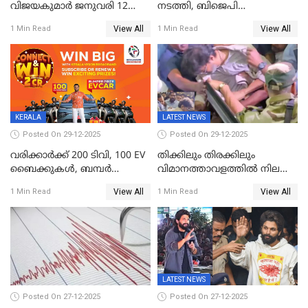
വിജയകുമാർ ജനുവരി 12
നടത്തി, ബിജെപി
വരെ റിമാൻഡിൽ;
ഹിന്ദുവർഗീയത പ്രചരിപ്പിച്ചു,
View All
View All
1 Min Read
1 Min Read
ജാമ്യാപേക്ഷ ഈ മാസം 31ന്
ശബരിമല അത്ര
പരിഗണിക്കും
തിരിച്ചടിയായില്ല,സർക്കാരിനെക്കുറ
ജനങ്ങൾക്ക് മികച്ച
അഭിപ്രായം, എല്‍ഡിഎഫ്
അധികാരം നിലനിര്‍ത്തും,
ലോക്സഭ
തെരഞ്ഞെടുപ്പിനേക്കാൾ 17
KERALA
LATEST NEWS
ലക്ഷം വോട്ട് ലഭിച്ചു
Posted On 29-12-2025
Posted On 29-12-2025
വരിക്കാർക്ക് 200 ടിവി, 100 EV
തിക്കിലും തിരക്കിലും
ബൈക്കുകൾ, ബമ്പർ
വിമാനത്താവളത്തില്‍ നിലത്ത്
സമ്മാനമായി EV കാർ
വീണ് വിജയ്
View All
View All
1 Min Read
1 Min Read
ഉൾപ്പെടെ 2 കോടി രൂപയുടെ
സമ്മാനങ്ങളുമായി
കേരളവിഷൻ ബ്രോഡ്ബാൻഡ്
കണക്ട്&വിൻ
LATEST NEWS
Posted On 27-12-2025
Posted On 27-12-2025