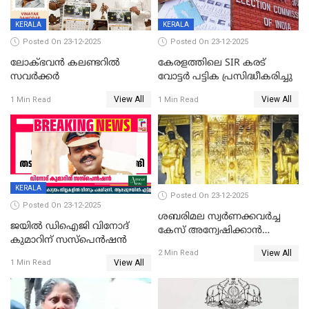
KERALA
KERALA
Posted On 23-12-2025
Posted On 23-12-2025
ലോക്ഭവൻ കലണ്ടറിൽ
കേരളത്തിലെ SIR കരട്
സവർക്കർ
വോട്ടര്‍ പട്ടിക പ്രസിദ്ധീകരിച്ചു
View All
View All
1 Min Read
1 Min Read
KERALA
Posted On 23-12-2025
Posted On 23-12-2025
ശബരിമല സ്വര്‍ണക്കവര്‍ച്ച
ജയിൽ ഡിഐജി വിനോദ്
കേസ് അന്വേഷിക്കാന്‍
കുമാറിന് സസ്പെൻഷൻ
തയ്യാറെന്ന് CBI
View All
2 Min Read
View All
1 Min Read