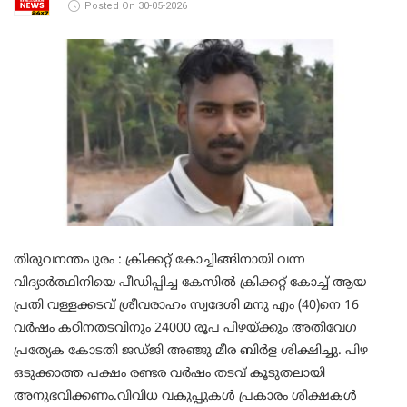
Posted On 30-05-2026
തിരുവനന്തപുരം : ക്രിക്കറ്റ് കോച്ചിങ്ങിനായി വന്ന
വിദ്യാർത്ഥിനിയെ പീഡിപ്പിച്ച കേസിൽ ക്രിക്കറ്റ് കോച്ച് ആയ
പ്രതി വള്ളക്കടവ് ശ്രീവരാഹം സ്വദേശി മനു എം (40)നെ 16
വർഷം കഠിനതടവിനും 24000 രൂപ പിഴയ്ക്കും അതിവേഗ
പ്രത്യേക കോടതി ജഡ്ജി അഞ്ജു മീര ബിർള ശിക്ഷിച്ചു. പിഴ
ഒടുക്കാത്ത പക്ഷം രണ്ടര വർഷം തടവ് കൂടുതലായി
അനുഭവിക്കണം.വിവിധ വകുപ്പുകൾ പ്രകാരം ശിക്ഷകൾ