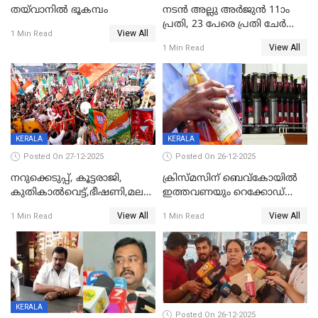
തയ്‌വാനിൽ ഭൂകമ്പം
നടൻ അല്ലു അർജുൻ 11ാം
പ്രതി, 23 പേരെ പ്രതി ചേർത്ത്
View All
1 Min Read
കുറ്റപത്രം സമർപ്പിച്ചു
View All
1 Min Read
KERALA
KERALA
Posted On 27-12-2025
Posted On 26-12-2025
നറുക്കെടുപ്പ്, കൂട്ടരാജി,
ക്രിസ്മസിന് ബെവ്‌കോയിൽ
കുതികാൽവെട്ട്,ഭീഷണി,മലബാറിലാകട്ടെ
ഇത്തവണയും റെക്കോഡ്
ട്വിസ്റ്റോട് ട്വിസ്റ്റും; അടിമുടി
വിൽപ്പന;കഴിഞ്ഞവർഷത്തേക്ക
View All
View All
1 Min Read
1 Min Read
നാടകീയമായി പഞ്ചായത്ത്
53 കോടി രൂപയുടെ അധിക
പ്രസിഡന്‍റ് തെരഞ്ഞെടുപ്പ്
വിൽപ്പന; മലയാളി കുടിച്ചു
തീർത്തത് 333 കോടിയുടെ
മദ്യം
KERALA
Posted On 26-12-2025