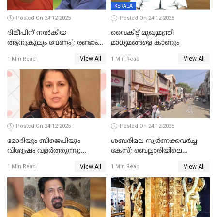
KERALA
Posted On 24-12-2025
Posted On 24-12-2025
ദിലീപിന് നല്‍കിയ
വൈകിട്ട് മുഖ്യമന്ത്രി
ആനുകൂല്യം വേണം'; രണ്ടാം
മാധ്യമങ്ങളെ കാണും
പ്രതി മാര്‍ട്ടിന്‍
View All
View All
1 Min Read
1 Min Read
ഹൈക്കോടതിയില്‍
Posted On 24-12-2025
Posted On 24-12-2025
മോദിയും ബിജെപിയും
ശബരിമല സ്വര്‍ണക്കവര്‍ച്ച
വിദ്വേഷം വളർത്തുന്നു;
കേസ്; ബെല്ലാരിയിലെ
പ്രതിഷേധവിമായി
ജ്വല്ലറിയില്‍ പരിശോധന
View All
View All
1 Min Read
1 Min Read
കോൺഗ്രസ്