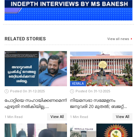
RELATED STORIES
View all news
KERALA
Posted On 31-12-2025
Posted On 31-12-2025
പോറ്റിയെ സഹായിക്കണമെന്ന്
നിയമസഭാ സമ്മേളനം
എഴുതി നൽകിയില്ല,
ജനുവരി 20 മുതല്‍; ബജറ്റ്
ജനങ്ങളെ
അവതരണം അവസാനവാരം;
View All
View All
1 Min Read
1 Min Read
തെറ്റിദ്ധരിപ്പിക്കരുത്,
മന്ത്രിസഭാ
സാങ്കൽപ്പിക കഥകൾ
യോഗതീരുമാനങ്ങൾ
പ്രചരിപ്പിക്കുന്നുവെന്നും