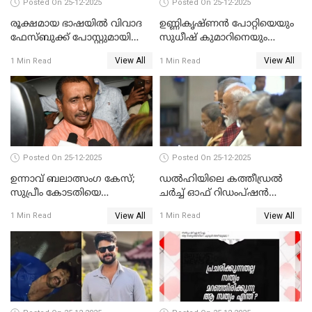
Posted On 25-12-2025
Posted On 25-12-2025
രൂക്ഷമായ ഭാഷയിൽ വിവാദ
ഉണ്ണികൃഷ്ണന്‍ പോറ്റിയെയും
ഫേസ്ബുക്ക് പോസ്റ്റുമായി
സുധീഷ് കുമാറിനെയും
നടൻ വിനായകൻ
വീണ്ടും ചോദ്യം ചെയ്ത് SIT
View All
View All
1 Min Read
1 Min Read
Posted On 25-12-2025
Posted On 25-12-2025
ഉന്നാവ് ബലാത്സംഗ കേസ്;
ഡൽഹിയിലെ കത്തീഡ്രൽ
സുപ്രീം കോടതിയെ
ചർച്ച് ഓഫ് റിഡംപ്ഷൻ
സമീപിക്കാനൊരുങ്ങി
സന്ദർശിച്ച് പ്രധാനമന്ത്രി
View All
View All
1 Min Read
1 Min Read
അതിജീവിത