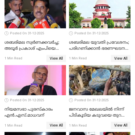
Posted On 31-12-2025
Posted On 31-12-2025
ശബരിമല സ്വര്‍ണക്കവര്‍ച്ച;
ശബരിമല യുവതി പ്രവേശനം;
അടൂര്‍ പ്രകാശ് എംപിയെ
പരിഗണിക്കാന്‍ ഭരണഘടന
ചോദ്യം ചെയ്യാൻ SIT
ബെഞ്ച്
View All
View All
1 Min Read
1 Min Read
Posted On 31-12-2025
Posted On 31-12-2025
നിയമസഭാ പുരസ്‌കാരം
ജനവാസ മേഖലയിൽ നിന്ന്
എൻ.എസ്.മാധവന്
പിടികൂടിയ കടുവയെ തുറന്നു
വിട്ടു
View All
View All
1 Min Read
1 Min Read