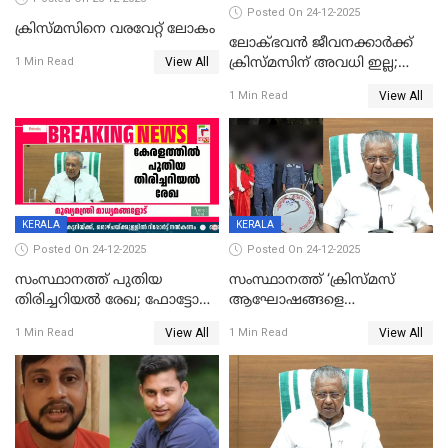
Posted On 24-12-2025
ക്രിസ്മസിനെ വരവേറ്റ് ലോകം
ലോക്ഭവൻ ജീവനക്കാർക്ക്
View All
ക്രിസ്മസിന് അവധി ഇല്ല;
1 Min Read
ഹാജരാവാൻ ഉത്തരവ്
View All
1 Min Read
KERALA
KERALA
Posted On 24-12-2025
Posted On 24-12-2025
സംസ്ഥാനത്ത് പുതിയ
സംസ്ഥാനത്ത് ‘ക്രിസ്മസ്
തിരിച്ചറിയല്‍ രേഖ; ഫോട്ടോ
ആഘോഷങ്ങളെ
പതിപ്പിച്ച നേറ്റിവിറ്റി കാര്‍ഡ്
കടന്നാക്രമിയ്ക്കുന്നു; എല്ലാ
View All
View All
1 Min Read
1 Min Read
നല്‍കുമെന്ന് മുഖ്യമന്ത്രി; SIR
ആക്രമണങ്ങൾക്കും പിന്നിലും
ഹെല്‍പ് ഡസ്‌കുകള്‍
സംഘപരിവാർ’; മുഖ്യമന്ത്രി
ആരംഭിക്കാന്‍ മന്ത്രിസഭാ
യോഗ തീരുമാനം