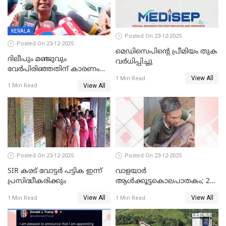
KERALA
Posted On 23-12-2025
Posted On 23-12-2025
മെഡിസെപിന്റെ പ്രീമിയം തുക
ദിലീപും മഞ്ജുവും
വർധിപ്പിച്ചു
വേർപിരിഞ്ഞതിന് കാരണം
View All
ദിലീപ് മഞ്ജുവിന് നൽകിയ ആ
1 Min Read
View All
1 Min Read
പഴയ മൊബൈലിൽ നിന്ന്
കണ്ടെത്തിയ ചാറ്റിൽ
നിന്നാണ്; എട്ടാം പ്രതിക്ക്
മോട്ടീവ് ഉണ്ടായിരുന്നെന്നും
അഡ്വ. ടി.ബി മിനി
Posted On 23-12-2025
Posted On 23-12-2025
SIR കരട് വോട്ടര്‍ പട്ടിക ഇന്ന്
വാളയാർ
പ്രസിദ്ധീകരിക്കും
ആൾക്കൂട്ടകൊലപാതകം; 2
പേർ കൂടി കസ്റ്റഡിയിൽ
View All
View All
1 Min Read
1 Min Read