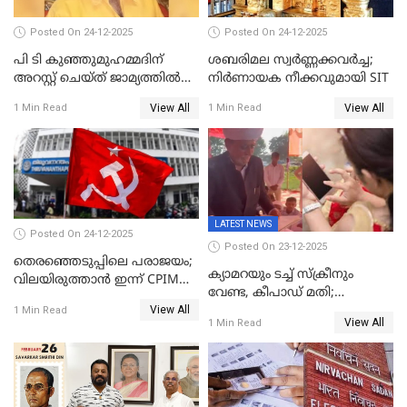
Posted On 24-12-2025
Posted On 24-12-2025
പി ടി കുഞ്ഞുമുഹമ്മദിന്
ശബരിമല സ്വര്‍ണ്ണക്കവര്‍ച്ച;
അറസ്റ്റ് ചെയ്ത് ജാമ്യത്തില്‍
നിർണായക നീക്കവുമായി SIT
വിട്ടു
View All
View All
1 Min Read
1 Min Read
LATEST NEWS
Posted On 24-12-2025
Posted On 23-12-2025
തെരഞ്ഞെടുപ്പിലെ പരാജയം;
ക്യാമറയും ടച്ച് സ്ക്രീനും
വിലയിരുത്താന്‍ ഇന്ന് CPIM
വേണ്ട, കീപാഡ് മതി;
യോഗം
View All
സ്ത്രീകൾക്ക് സ്മാർട്ട് ഫോൺ
1 Min Read
View All
1 Min Read
വിലക്കി രാജ്യത്തെ ഒരു
പഞ്ചായത്ത്