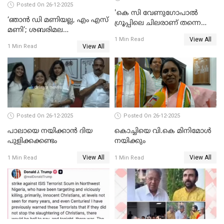
Posted On 26-12-2025
'കെ സി വേണുഗോപാല്‍
‘ഞാൻ ഡി മണിയല്ല, എം എസ്
ഗ്രൂപ്പിലെ ചിലരാണ് തന്നെ
മണി’; ശബരിമല
തഴഞ്ഞത്'; ലാലി ജെയിംസ്
View All
സ്വർണക്കവർച്ചയുമായി ഒരു
1 Min Read
View All
1 Min Read
ബന്ധവും ഇല്ലെന്ന് എസ്ഐടി
ചോദ്യം ചെയ്ത ദിണ്ടിഗലിലെ
വ്യവസായി
Posted On 26-12-2025
Posted On 26-12-2025
പാലായെ നയിക്കാന്‍ ദിയ
കൊച്ചിയെ വി.കെ മിനിമോള്‍
പുളിക്കക്കണ്ടം
നയിക്കും
View All
View All
1 Min Read
1 Min Read