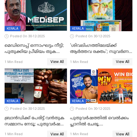
KERALA
KERALA
Posted On 30-12-2025
Posted On 30-12-2025
മെഡിസെപ്പ് ഒന്നാംഘട്ടം നീട്ടി;
'ശിവലിംഗത്തിലേയ്ക്ക്
പുതുക്കിയ പ്രീമിയം തുക
ആര്‍ത്തവ രക്തം'; സുവര്‍ണ
ഈടാക്കുക ജനുവരി 31
കേരളം ലോട്ടറിയിലെ
View All
View All
1 Min Read
1 Min Read
മുതൽ
ചിത്രത്തിനെതിരെ ഹിന്ദു
ഐക്യവേദി പരാതി നൽകി
KERALA
KERALA
Posted On 30-12-2025
Posted On 30-12-2025
ബ്രാൻഡിക്ക് പേരിട്ട് വൻതുക
പുതുവർഷത്തിൽ വെൽക്കം
സമ്മാനം നേടൂ; പുതുവർഷ
പ്ലാനിൽ ചേരൂ,
ഓഫറുമായി ബെവ്‌കോ
350എംപിപിഎസ് വേഗതയിൽ
View All
View All
1 Min Read
1 Min Read
ഇന്റർനെറ്റും ഒപ്പം കീയുടെ