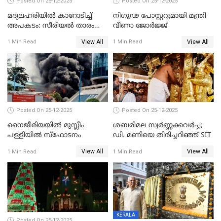
Posted On 25-12-2025
Posted On 25-12-2025
മദ്യലഹരിയിൽ കാറോടിച്ച്
നിഗൂഢ പോസ്റ്ററുമായി മന്ത്രി
അപകടം: സീരിയൽ താരം
വീണാ ജോർജ്ജ്
സിദ്ധാർത്ഥ് പ്രഭുവിനെതിരെ
View All
View All
1 Min Read
1 Min Read
കേസെടുത്തു
Posted On 25-12-2025
Posted On 25-12-2025
നൈജീരിയയിൽ മുസ്ലീം
ശബരിമല സ്വര്‍ണ്ണക്കവര്‍ച്ച;
പള്ളിയില്‍ സ്‌ഫോടനം
ഡി. മണിയെ തിരിച്ചറിഞ്ഞ് SIT
View All
View All
1 Min Read
1 Min Read
KERALA
Posted On 25-12-2025