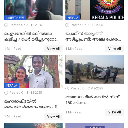
കടകംപള്ളി സുരേന്ദ്രൻ
LATEST NEWS
KERALA
Posted On 31-12-2025
Posted On 31-12-2025
മധ്യപ്രദേശിൽ മലിനജലം
പൊലീസ് തലപ്പത്ത്
കുടിച്ച് 7 പേർ മരിച്ചു,നൂറോളം
അഴിച്ചുപണി; അഞ്ച് പേരെ
പേർ ഗുരുതരാവസ്ഥയിൽ
ഐജി റാങ്കിലേക്ക്
View All
View All
1 Min Read
1 Min Read
ഉയർത്തി,അജിതാ ബീഗം
ക്രൈംബ്രാഞ്ച് ഐജി,
എസ്.ശ്യാംസുന്ദർ
ഇന്റലിജൻസ് ഐജി
KERALA
Posted On 31-12-2025
Posted On 31-12-2025
രാജസ്ഥാനിൽ കാറിൽ നിന്ന്
മഹാരാഷ്ട്രയിൽ
150 കിലോ
മതപരിവർത്തനം ആരോപിച്ചു
സ്ഫോടകവസ്തുക്കൾ
View All
അറസ്റ്റിലായ മലയാളി
1 Min Read
പിടികൂടി
View All
1 Min Read
വൈദികനും ഭാര്യയ്ക്കും
ഉൾപ്പെടെ 11പേർക്കും ജാമ്യം