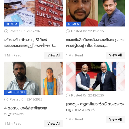
കണക്ക് പുറത്ത്
KERALA
KERALA
Posted On 22-12-2025
Posted On 22-12-2025
തീയതി നീട്ടണം; SIRൽ
അതിജീവിതയ്‌ക്കെതിരെ പ്രതി
തെരഞ്ഞെടുപ്പ് കമ്മീഷന്
മാർട്ടിന്റെ വീഡിയോ;
കത്തയച്ച് കേരളം
പ്രചരിപ്പിച്ച മൂന്നുപേർ
View All
View All
1 Min Read
1 Min Read
അറസ്റ്റിൽ; നൂറോളം
സൈറ്റുകളിൽ നിന്നും
വിഡിയോ നീക്കം ചെയ്യാനും
പൊലീസ്
LATEST NEWS
Posted On 22-12-2025
Posted On 22-12-2025
ഇന്ത്യ - ന്യൂസിലാൻഡ് സ്വതന്ത്ര
4 മാസം ഗർഭിണിയായ
വ്യാപാര കരാർ
യുവതിയെ
View All
വെട്ടിക്കൊലപ്പെടുത്തി
1 Min Read
View All
1 Min Read
പിതാവും സഹോദരനും;