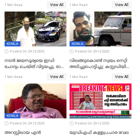
വിവാഹനിശ്ചയം
സിപിഐ, 'പത്മകുമാറിനെ
View All
View All
1 Min Read
1 Min Read
കഴിഞ്ഞതായി റിപ്പോർട്ട്
സംരക്ഷിച്ചത്
തിരിച്ചടിച്ചു',വെള്ളാപ്പള്ളിയെ
ന്യായീകരിക്കുന്നതിലും
CPIഎക്സിക്യൂട്ടീവിൽ
വിമർശനം
KERALA
KERALA
Posted On 29-12-2025
Posted On 29-12-2025
നടൻ ജയസൂര്യയെ ഇഡി
വിലങ്ങുകൊണ്ട് സ്വയം നെറ്റി
ചോദ്യം ചെയ്ത് വിട്ടയച്ചു, ഭാര്യ
അടിച്ചുപൊട്ടിച്ചു; കസ്റ്റഡിയിൽ
സരിതയുടെയും
എടുക്കുന്നതിനിടെ
View All
View All
1 Min Read
1 Min Read
മൊഴിയെടുത്തു
വധശ്രമക്കേസ് പ്രതി
വിലങ്ങുമായി രക്ഷപ്പെട്ടു;
വ്യാപക തെരച്ചിൽ
KERALA
Posted On 29-12-2025
Posted On 29-12-2025
അറസ്റ്റിലായ എൻ
യുഡിഎഫ് കള്ളപ്രചാര വേല