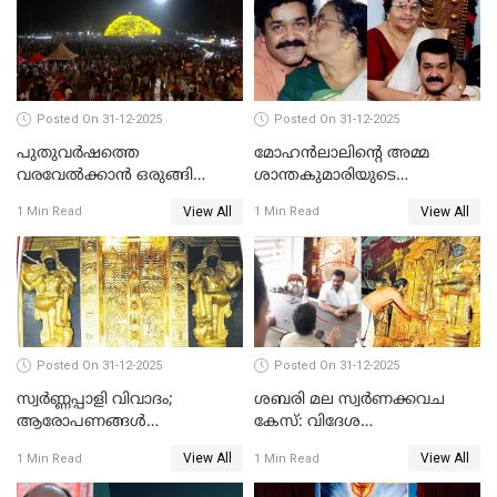
Posted On 31-12-2025
Posted On 31-12-2025
പുതുവര്‍ഷത്തെ
മോഹന്‍ലാലിന്റെ അമ്മ
വരവേല്‍ക്കാന്‍ ഒരുങ്ങി
ശാന്തകുമാരിയുടെ
ലോകം
സംസ്‌കാരം ഇന്ന്
View All
View All
1 Min Read
1 Min Read
Posted On 31-12-2025
Posted On 31-12-2025
സ്വർണ്ണപ്പാളി വിവാദം;
ശബരി മല സ്വർണക്കവച
ആരോപണങ്ങൾ
കേസ്: വിദേശ
അവസാനിക്കുന്നില്ല
വ്യവസായിയുടെ ആരോപണം
View All
View All
1 Min Read
1 Min Read
നിഷേധിച്ച് ഡി മണി