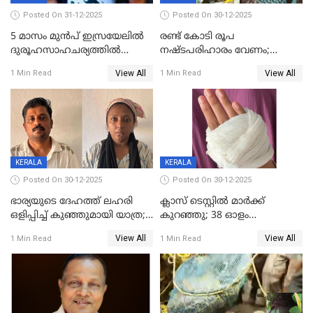
Posted On 31-12-2025
Posted On 30-12-2025
5 മാസം മുൻപ് ഇസ്രയേലിൽ
രണ്ട് കോടി രൂപ
ദുരൂഹസാഹചര്യത്തിൽ
നഷ്ടപരിഹാരം വേണം;
മരിച്ചനിലയിൽ കണ്ടെത്തിയ
ജിസിഡിഎക്ക് വക്കീൽ
View All
View All
1 Min Read
1 Min Read
മലയാളി യുവാവിന്റെ ഭാര്യയും
നോട്ടീസയച്ച് ഉമാ തോമസ്
മരിച്ചു
KERALA
KERALA
Posted On 30-12-2025
Posted On 30-12-2025
ഭാര്യയുടെ ദേഹത്ത് ലഹരി
ക്ലാസ് ടെസ്റ്റിൽ മാർക്ക്
ഒളിപ്പിച്ച് കുഞ്ഞുമായി യാത്ര;
കുറഞ്ഞു; 38 ഓളം
ഓട്ടോ വളഞ്ഞ് ദമ്പതികളെ
വിദ്യാർഥികളെ ട്യൂഷൻ
View All
View All
1 Min Read
1 Min Read
പിടികൂടി പൊലീസ്
സെന്ററിലെ അധ്യാപകന്‍
മർദിച്ചതായി പരാതി