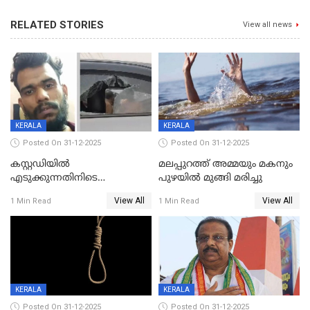
RELATED STORIES
View all news
KERALA
KERALA
Posted On 31-12-2025
Posted On 31-12-2025
കസ്റ്റഡിയിൽ
മലപ്പുറത്ത് അമ്മയും മകനും
എടുക്കുന്നതിനിടെ
പുഴയിൽ മുങ്ങി മരിച്ചു
വിലങ്ങുമായി രക്ഷപ്പെട്ട
View All
View All
1 Min Read
1 Min Read
വധശ്രമക്കേസ് പ്രതി പിടിയിൽ
KERALA
KERALA
Posted On 31-12-2025
Posted On 31-12-2025