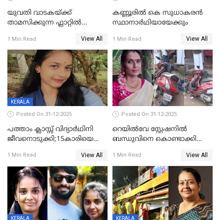
യുവതി വാടകയ്ക്ക്
കണ്ണൂരിൽ കെ സുധാകരൻ
താമസിക്കുന്ന ഫ്ലാറ്റില്‍
സ്ഥാനാർഥിയായേക്കും
തൂങ്ങിമരിച്ച നിലയില്‍;
View All
View All
1 Min Read
1 Min Read
സംഭവം കൈതപ്പൊയിലില്‍
KERALA
Posted On 31-12-2025
Posted On 31-12-2025
പത്താം ക്ലാസ്സ് വിദ്യാര്‍ഥിനി
റെയിൽവേ സ്റ്റേഷനിൽ
ജീവനൊടുക്കി;15കാരിയെ
ബന്ധുവിനെ കൊണ്ടാക്കി
കണ്ടെത്തിയത്
മടങ്ങുന്നതിനിടെ ടോറസ്സ്
View All
View All
1 Min Read
1 Min Read
കിടപ്പുമുറിയില്‍ തൂങ്ങി മരിച്ച
ലോറി സ്കൂട്ടറിൽ ഇടിച്ചു :
നിലയിൽ
യുവതിക്ക് ദാരുണാന്ത്യം
KERALA
KERALA