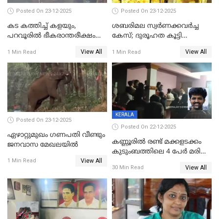
Posted On 23-12-2025
Posted On 23-12-2025
കട കത്തിച്ച് കളയും,
ശബരിമല സ്വര്‍ണക്കവര്‍ച്ച
പറവൂരില്‍ ഭീകരാന്തരീക്ഷം
കേസ്; ദുരൂഹത കൂട്ടി
സൃഷ്ടിച്ച് കുട്ടി ലഹരിസംഘം
വിദേശവ്യവസായിയുടെ മൊഴി
View All
View All
1 Min Read
1 Min Read
KERALA
Posted On 23-12-2025
Posted On 22-12-2025
ഏഴാറ്റുമുഖം ഗണപതി വീണ്ടും
കണ്ണൂരിൽ രണ്ട് മക്കളടക്കം
ജനവാസ മേഖലയിൽ
കുടുംബത്തിലെ 4 പേർ മരിച്ച
View All
നിലയിൽ
1 Min Read
View All
30 Min Read