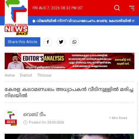
FRI AUG 7, 2026 08:32 PM IST
വിജയ്‌യിൽ നിന്ന് വിവാഹമോചനം വേണ്ട; കോടതിയിൽ നിലപാ
Share this Article
Home
District
Thrissur
കേരള കലാമണ്ഡലം അധ്യാപകൻ വീടിനുള്ളിൽ മരിച്ച
നിലയിൽ
വെബ് ടീം
1 Min Read
Posted On 23-05-2026