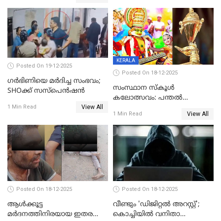
ക്ലീനര്‍ പിടിയിൽ
KERALA
Posted On 19-12-2025
Posted On 18-12-2025
ഗര്‍ഭിണിയെ മർദിച്ച സംഭവം;
സംസ്ഥാന സ്കൂൾ
SHOക്ക് സസ്പെൻഷൻ
കലോത്സവം: പന്തൽ
View All
കാൽനാട്ടൽ 20 ന്
1 Min Read
View All
1 Min Read
Posted On 18-12-2025
Posted On 18-12-2025
ആൾക്കൂട്ട
വീണ്ടും 'ഡിജിറ്റല്‍ അറസ്റ്റ്';
മർദനത്തിനിരയായ ഇതര
കൊച്ചിയില്‍ വനിതാ