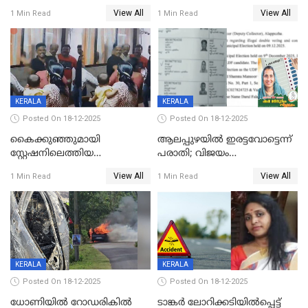
സംസ്ഥാന തൊഴിലാളി മരിച്ചു;
ഡോക്ടര്‍ക്ക് നഷ്ടമായത് 6.38
View All
View All
1 Min Read
1 Min Read
നടുക്കുന്ന സംഭവം
കോടി രൂപ
വാളയാറിൽ
KERALA
KERALA
Posted On 18-12-2025
Posted On 18-12-2025
കൈക്കുഞ്ഞുമായി
ആലപ്പുഴയിൽ ഇരട്ടവോട്ടെന്ന്
സ്റ്റേഷനിലെത്തിയ
പരാതി; വിജയം
യുവതിയ്ക്ക് മർദ്ദനം; സിഐ
റദ്ദാക്കണമെന്ന് വലിയമരം
View All
View All
1 Min Read
1 Min Read
കരണത്തടിച്ചു; CC ടിവി
വാർഡിലെ എൽഡിഎഫ്
ദൃശ്യങ്ങൾ പുറത്ത്
സ്ഥാനാർത്ഥി
KERALA
KERALA
Posted On 18-12-2025
Posted On 18-12-2025
ധോണിയിൽ റോഡരികിൽ
ടാങ്കർ ലോറിക്കടിയിൽപ്പെട്ട്