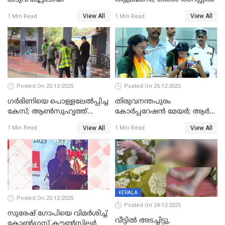
View All
View All
1 Min Read
1 Min Read
Posted On 25-12-2025
Posted On 25-12-2025
ഗര്‍ഭിണിയെ പൊള്ളലേല്‍പ്പിച്ച
തിരുവനന്തപുരം
കേസ്; ആണ്‍സുഹൃത്ത്
കോര്‍പ്പറേഷന്‍ മേയർ; ആര്‍
പിടിയില്‍
ശ്രീലേഖയ്ക്ക് മുൻതൂക്കം
View All
View All
1 Min Read
1 Min Read
KERALA
Posted On 25-12-2025
Posted On 24-12-2025
സുരേഷ് ഗോപിയെ വിമര്‍ശിച്ച്
വീട്ടിൽ അടച്ചിട്ടു,
കോണ്‍ഗ്രസ് കൗണ്‍സിലര്‍