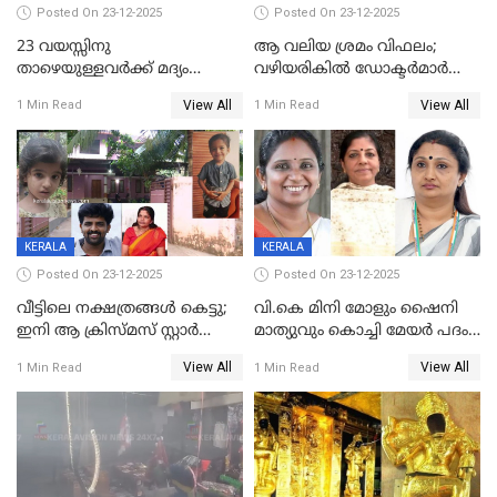
Posted On 23-12-2025
Posted On 23-12-2025
23 വയസ്സിനു
ആ വലിയ ശ്രമം വിഫലം;
താഴെയുള്ളവർക്ക് മദ്യം
വഴിയരികില്‍ ‌ഡോക്ടര്‍മാര്‍
നൽകിയതിനെതിരെ കർശന
ശസ്ത്രക്രിയ നടത്തിയ ലിനു
View All
View All
1 Min Read
1 Min Read
നടപടി;സ്ഥാപനങ്ങൾക്കെതിരെ
മരണത്തിന് കീഴടങ്ങി
രണ്ട് കേസുകൾ
KERALA
KERALA
Posted On 23-12-2025
Posted On 23-12-2025
വീട്ടിലെ നക്ഷത്രങ്ങൾ കെട്ടു;
വി.കെ മിനി മോളും ഷൈനി
ഇനി ആ ക്രിസ്മസ് സ്റ്റാർ
മാത്യുവും കൊച്ചി മേയർ പദം
മാത്രം; പൈതങ്ങൾക്ക്
പങ്കിടും; ദീപ്തി മേരി വർഗീസ്
View All
View All
1 Min Read
1 Min Read
വേണ്ടിയുള്ള
മേയറാകില്ല
പിടിവലിക്കിടയിൽ
അപ്പൂപ്പനെതിരെ പോക്സോ
കേസ് ഒടുവിൽ 4 ജീവനുകൾ
പൊലിഞ്ഞു