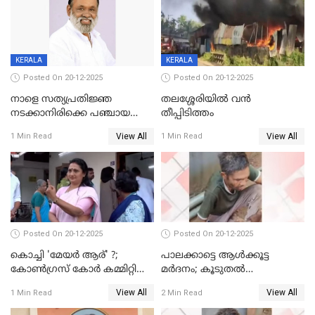
KERALA
KERALA
Posted On 20-12-2025
Posted On 20-12-2025
നാളെ സത്യപ്രതിജ്ഞ
തലശ്ശേരിയിൽ വൻ
നടക്കാനിരിക്കെ പഞ്ചായത്ത്
തീപ്പിടിത്തം
മെമ്പർ മരിച്ചു
View All
View All
1 Min Read
1 Min Read
Posted On 20-12-2025
Posted On 20-12-2025
കൊച്ചി 'മേയർ ആര്' ?;
പാലക്കാട്ടെ ആള്‍ക്കൂട്ട
കോണ്‍ഗ്രസ് കോര്‍ കമ്മിറ്റി
മര്‍ദനം; കൂടുതല്‍
യോഗം ചൊവ്വാഴ്ച
അറസ്റ്റുണ്ടാവും, മര്‍ദിച്ചത് 15
View All
View All
1 Min Read
2 Min Read
അംഗ സംഘമെന്ന് വിവരം