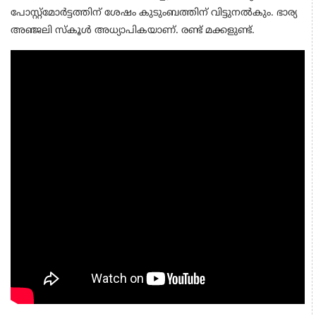
പോസ്റ്റ്മോർട്ടത്തിന് ശേഷം കുടുംബത്തിന് വിട്ടുനൽകും. ഭാര്യ
അഞ്ജലി സ്കൂൾ അധ്യാപികയാണ്. രണ്ട് മക്കളുണ്ട്.