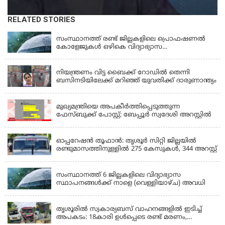
RELATED STORIES
KERALA
സംസ്ഥാനത്ത് രണ്ട് ജില്ലകളിലെ പ്രൊഫഷണൽ
കോളേജുകൾ ഒഴികെ വിദ്യാഭ്യാസ
സ്ഥാപനങ്ങൾക്ക് നാളെ (ശനി) അവധി
KERALA
നിയന്ത്രണം വിട്ട ബൈക്ക് റോഡിൽ തെന്നി
ബസിനടിയിലേക്ക് മറിഞ്ഞ് യുവതിക്ക് ദാരുണാന്ത്യം
KERALA
മുഖ്യമന്ത്രിയെ അപകീർത്തിപ്പെടുത്തുന്ന
ഫേസ്‌ബുക്ക് പോസ്റ്റ്; ബേപ്പൂർ സ്വദേശി അറസ്റ്റിൽ
KERALA
ഓപ്പറേഷൻ തൂഫാൻ: തൃശൂർ സിറ്റി ജില്ലയിൽ
രണ്ടുമാസത്തിനുള്ളിൽ 275 കേസുകൾ, 344 അറസ്റ്റ്
KERALA
സംസ്ഥാനത്ത് 6 ജില്ലകളിലെ വിദ്യാഭ്യാസ
സ്ഥാപനങ്ങൾക്ക് നാളെ (വെള്ളിയാഴ്ച) അവധി
KERALA
തൃശൂരിൽ സ്വകാര്യബസ് വാഹനങ്ങളില്‍ ഇടിച്ച്
അപകടം: 18കാരി ഉൾപ്പെടെ രണ്ട് മരണം,