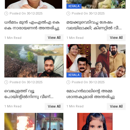
KERALA
Posted On 30-12-2025
Posted On 30-12-2025
ധർമടം മുൻ എംഎല്‍എ കെ
മയക്കുവെടിവച്ച ശേഷം
കെ നാരായണന്‍ അന്തരിച്ചു
വലയിലാക്കി; കിണറ്റിൽ വീണ
കടുവയെ പുറത്തെത്തിച്ചു
View All
View All
1 Min Read
1 Min Read
KERALA
Posted On 30-12-2025
Posted On 30-12-2025
വെങ്കുളത്ത് വ്യൂ
മോഹന്‍ലാലിന്‍റെ അമ്മ
പോയിന്റിൽനിന്നു വീണ്
ശാന്തകുമാരി അന്തരിച്ചു
യുവാവ് മരിച്ചു
View All
View All
1 Min Read
1 Min Read