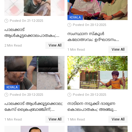
KERALA
Posted On 21-12-2025
Posted On 20-12-2025
പാലക്കാട്‌
സംസ്ഥാന സ്കൂൾ
ആൾകൂട്ടക്കൊലപാതകം;
കലോത്സവം: ഉദ്ഘാടനം
അന്വേഷണം
View All
മുഖ്യമന്ത്രി, സമാപനത്തിൽ
2 Min Read
ഊർജ്ജിതമാക്കിമാക്കി
View All
1 Min Read
മുഖ്യാതിഥിയായി
ക്രൈംബ്രാഞ്ച്
മോഹൻലാൽ
KERALA
Posted On 20-12-2025
Posted On 20-12-2025
പാലക്കാട് ആൾക്കൂട്ടക്കൊല;
നാടിനെ നടുക്കി ദാരുണ
കേസ് ക്രൈംബ്രാഞ്ചിന്;
കൊലപാതകം; അഞ്ചു
DYSPയുടെ നേതൃത്വത്തിൽ
വയസ്സുകാരനെ 'അമ്മ
View All
View All
1 Min Read
1 Min Read
അന്വേഷിക്കും
കഴുത്തുഞെരിച്ച് കൊന്നു