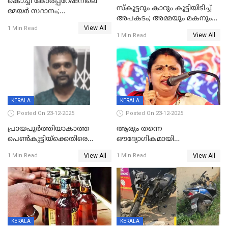
കൊച്ചി കോര്‍പ്പറേഷനിലെ
സ്കൂട്ടറും കാറും കൂട്ടിയിടിച്ച്
മേയര്‍ സ്ഥാനം;
അപകടം; അമ്മയും മകനും
കോണ്‍ഗ്രസില്‍ അതൃപതി
View All
മരിച്ചു, മറ്റൊരു മകൻ
1 Min Read
രൂക്ഷം
View All
1 Min Read
ഗുരുതരാവസ്ഥയിൽ
KERALA
KERALA
Posted On 23-12-2025
Posted On 23-12-2025
പ്രായപൂർത്തിയാകാത്ത
ആരും തന്നെ
പെൺകുട്ടിയ്ക്കെതിരെ
ഔദ്യോഗികമായി
ലൈംഗികാതിക്രമം; 36കാരന്
അറിയിച്ചിട്ടില്ല, മേയറെ
View All
View All
1 Min Read
1 Min Read
59 വർഷം തടവും 90,൦൦൦ രൂപ
കണ്ടെത്താൻ ഇന്ന് കോർ
പിഴയും ശിക്ഷ
കമ്മിറ്റി കൂടിയില്ല';
അതൃപ്തിയുമായി ദീപ്തി മേരി
വർഗീസ്
KERALA
KERALA