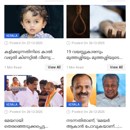
കുതിച്ചുയരുന്നു
KERALA
Posted On 27-12-2025
Posted On 26-12-2025
കളിക്കുന്നതിനിടെ കാൽ
19 വയസ്സുകാരനും
വഴുതി കിണറ്റിൽ വീണു;
മുത്തശ്ശിയും മുത്തശ്ശിയുടെ
ഒന്നര വയസ്സുകാരന്
സഹോദരിയും വീട്ടിൽ തൂങ്ങി
View All
View All
1 Min Read
1 Min Read
ദാരുണാന്ത്യം
മരിച്ചനിലയിൽ
KERALA
KERALA
Posted On 26-12-2025
Posted On 26-12-2025
മേയറായി
നടന്നതിതാണ്, ‘മേയർ
തെരഞ്ഞെടുക്കപ്പെട്ട
ആകാൻ പോവുകയാണ്...;