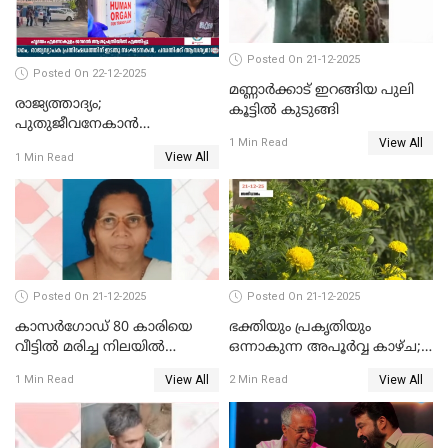
Posted On 21-12-2025
Posted On 22-12-2025
മണ്ണാർക്കാട് ഇറങ്ങിയ പുലി
രാജ്യത്താദ്യം;
കൂട്ടിൽ കുടുങ്ങി
പുതുജീവനേകാൻ
View All
ഷിബുവിന്റെ ഹൃദയം
1 Min Read
View All
1 Min Read
എറണാകുളം സർക്കാർ
ജനറൽ
ആശുപത്രിയിലെത്തിച്ചു
Posted On 21-12-2025
Posted On 21-12-2025
കാസർഗോഡ് 80 കാരിയെ
ഭക്തിയും പ്രകൃതിയും
വീട്ടിൽ മരിച്ച നിലയിൽ
ഒന്നാകുന്ന അപൂര്‍വ്വ കാഴ്ച;
കണ്ടെത്തി
ഭക്തർക്ക്
View All
View All
1 Min Read
2 Min Read
കാഴ്ചാനുഭവമൊരുക്കി
ശബരീ നന്ദനം