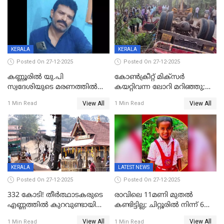
ചൊവ്വന്നൂരിലും നടപടി
KERALA
KERALA
Posted On 27-12-2025
Posted On 27-12-2025
കണ്ണൂരിൽ യു.പി
കോണ്‍ക്രീറ്റ് മിക്‌സര്‍
സ്വദേശിയുടെ മരണത്തിൽ
കയറ്റിവന്ന ലോറി മറിഞ്ഞു;
അഞ്ചംഗ സംഘത്തിനെതിരെ
രണ്ടുപേര്‍ക്ക് ദാരുണാന്ത്യം;
View All
View All
1 Min Read
1 Min Read
കേസ്; തർക്കമുണ്ടായത്
അപകടം കണ്ണൂരിൽ
ഫേഷ്യലിന് 300 രൂപ
ആവശ്യപ്പെട്ടതിനെച്ചൊല്ലി
KERALA
LATEST NEWS
Posted On 27-12-2025
Posted On 27-12-2025
332 കോടി! തീർത്ഥാടകരുടെ
രാവിലെ 11മണി മുതൽ
എണ്ണത്തിൽ കുറവുണ്ടായിട്ടും
കണ്ടിട്ടില്ല; ചിറ്റൂരിൽ നിന്ന് 6
ശബരിമലയിൽ വരുമാനം
വയസ്സുകാരനെ കാണാതായി
View All
View All
1 Min Read
1 Min Read