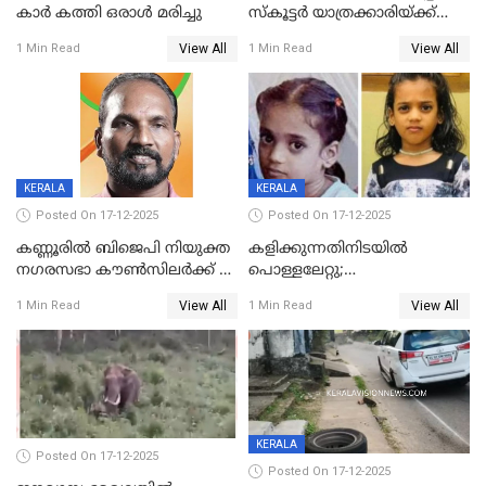
കാർ കത്തി ഒരാൾ മരിച്ചു
സ്കൂട്ടർ യാത്രക്കാരിയ്ക്ക്
ദാരുണാന്ത്യം; അപകടം
View All
View All
1 Min Read
1 Min Read
കണ്ടോത്ത് ദേശീയ പാതയിൽ
KERALA
KERALA
Posted On 17-12-2025
Posted On 17-12-2025
കണ്ണൂരിൽ ബിജെപി നിയുക്ത
കളിക്കുന്നതിനിടയിൽ
നഗരസഭാ കൗൺസിലർക്ക് 36
പൊള്ളലേറ്റു;
വർഷം തടവുശിക്ഷ
ചികിത്സയിലായിരുന്ന രണ്ടാം
View All
View All
1 Min Read
1 Min Read
ക്ലാസ് വിദ്യാർത്ഥിനി മരിച്ചു
KERALA
Posted On 17-12-2025
Posted On 17-12-2025