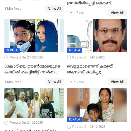
ഇസ്തിരിപ്പെട്ടി കൊണ്ട്
View All
പൊള്ളിച്ചു; 8 മാസം
1 Min Read
View All
1 Min Read
ഗർഭിണിയായ യുവതിക്ക് ക്രൂര
മർദനം
KERALA
KERALA
Posted On 24-12-2025
Posted On 24-12-2025
80കാരിയെ ഊൺമേശയുടെ
വെള്ളമാണെന്ന് കരുതി
കാലിൽ കെട്ടിയിട്ട് സ്വർണവും
ആസിഡ് കുടിച്ചു;
പണവും കവർന്നു;
ചികിത്സയിലിരുന്ന ആള്‍
View All
View All
1 Min Read
1 Min Read
കൊച്ചുമകനും സുഹൃത്തും
മരിച്ചു
അറസ്റ്റിൽ
KERALA
Posted On 24-12-2025
Posted On 23-12-2025