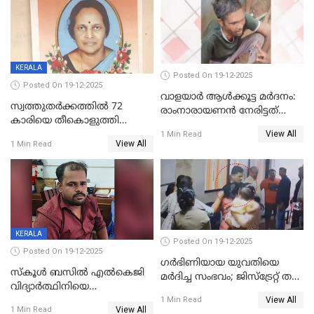
KERALA
Posted On 19-12-2025
Posted On 19-12-2025
വാളയാർ ആൾക്കൂട്ട മർദനം:
സ്വത്തുതര്‍ക്കത്തില്‍ 72
രാംനാരായണൻ നേരിട്ടത്
കാരിയെ തീകൊളുത്തി
കൊടും ക്രൂരത; ശരീരത്തിൽ
View All
കൊന്നു;
1 Min Read
നാൽപ്പതിലേറെ
View All
1 Min Read
ക്രൂരകൊലപാതകത്തില്‍
മുറിവുകളെന്ന് പോസ്റ്റ്‌മോർട്ടം
സഹോദരിപുത്രന് ജീവപര്യന്തം
റിപ്പോർട്ട്
KERALA
Posted On 19-12-2025
Posted On 19-12-2025
ഗര്‍ഭിണിയായ യുവതിയെ
സ്കൂൾ ബസിൽ എൽകെജി
മര്‍ദിച്ച സംഭവം; ജിസ്‌ട്രേറ്റ് തല
വിദ്യാര്‍ത്ഥിനിയെ
അന്വേഷണം വേണമെന്ന്
View All
ലൈംഗികമായി ഉപദ്രവിച്ചു;
1 Min Read
യുവതി
View All
1 Min Read