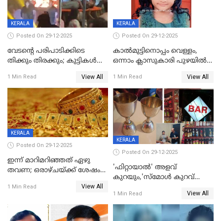
KERALA
KERALA
Posted On 29-12-2025
Posted On 29-12-2025
വേടന്റെ പരിപാടിക്കിടെ
കാൽമുട്ടിനൊപ്പം വെള്ളം,
തിക്കും തിരക്കും; കുട്ടികള്‍
ഒന്നാം ക്ലാസുകാരി പുഴയിൽ
ഉള്‍പ്പെടെ നിരവധി പേര്‍ക്ക്
മുങ്ങി മരിച്ചു; ദാരുണ സംഭവം
View All
View All
1 Min Read
1 Min Read
പരിക്ക്; പാളം മറികടന്ന
കുട്ടികൾക്കൊപ്പം
യുവാവ് ട്രെയിന്‍ തട്ടി മരിച്ചു
കളിക്കുന്നതിനിടെ
KERALA
KERALA
Posted On 29-12-2025
Posted On 29-12-2025
ഇന്ന് മാറിമറിഞ്ഞത് ഏഴു
'ഫിറ്റായാൽ' അളവ്
തവണ; ഒരാഴ്ചയ്ക്ക് ശേഷം
കുറയും,'സ്‌മോൾ കുറവ്
സ്വർണവിലയിൽ ഇടിവ്
View All
പിടികൂടി; ബാറിന് 25,000 രൂപ
1 Min Read
View All
1 Min Read
പിഴ