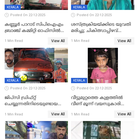
KERALA
KERALA
Posted On 22-12-2025
Posted On 22-12-2025
കണ്ണൂർ പാറാട് സിപിഐഎം
ശസ്ത്രക്രിയയ്‌ക്കിടെ യുവതി
ബ്രാഞ്ച് കമ്മിറ്റി ഓഫിസിൽ
മരിച്ചു; ചികിത്സാപ്പിഴവ്
തീയിട്ടു; നേതാക്കളുടെ
ആരോപിച്ച് ബന്ധുക്കൾ;
View All
View All
1 Min Read
1 Min Read
ചിത്രങ്ങളടക്കം കത്തിയ
സംഭവം മാവേലിക്കരയിൽ
നിലയിൽ
KERALA
KERALA
Posted On 22-12-2025
Posted On 22-12-2025
ജിപ്സി ഡ്രിഫ്റ്റ്
വീട്ടുമുറ്റത്തെ കുളത്തിൽ
ചെയ്യുന്നതിനിടെയുണ്ടായ
വീണ് മൂന്ന് വയസുകാരി
അപകടം; 14 വയസുകാരന്
മരിച്ചു
View All
View All
1 Min Read
1 Min Read
ദാരുണാന്ത്യം; ജീപ്സി
ഓടിച്ചയാൾ അറസ്റ്റിൽ.