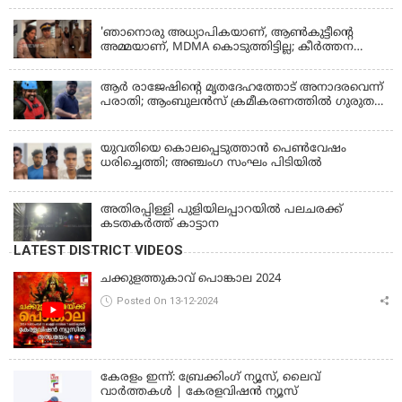
പത്തോളം പേർക്ക് പരിക്ക്
KERALA
'ഞാനൊരു അധ്യാപികയാണ്, ആണ്‍കുട്ടീന്റെ
അമ്മയാണ്‌, MDMA കൊടുത്തിട്ടില്ല; കീർത്തന
മാധ്യമങ്ങളോട്; പൊലീസ് കസ്റ്റഡിയിൽ വിട്ട്
കോടതി, ജാമ്യാപേക്ഷ തള്ളി
ആര്‍ രാജേഷിന്റെ മൃതദേഹത്തോട് അനാദരവെന്ന്
പരാതി; ആംബുലന്‍സ് ക്രമീകരണത്തില്‍ ഗുരുതര
വീഴ്ച; മൃതദേഹം ചാവക്കാട് വരെ എത്തിച്ചത്
ഫ്രീസര്‍ സംവിധാനം ഇല്ലാതെയെന്നും ആരോപണം
യുവതിയെ കൊലപ്പെടുത്താൻ പെൺവേഷം
ധരിച്ചെത്തി; അഞ്ചംഗ സംഘം പിടിയിൽ
അതിരപ്പിള്ളി പുളിയിലപ്പാറയിൽ പലചരക്ക്
കടതകർത്ത് കാട്ടാന
LATEST DISTRICT VIDEOS
ചക്കുളത്തുകാവ് പൊങ്കാല 2024
Posted On 13-12-2024
കേരളം ഇന്ന്: ബ്രേക്കിംഗ് ന്യൂസ്, ലൈവ്
വാർത്തകൾ | കേരളവിഷൻ ന്യൂസ്