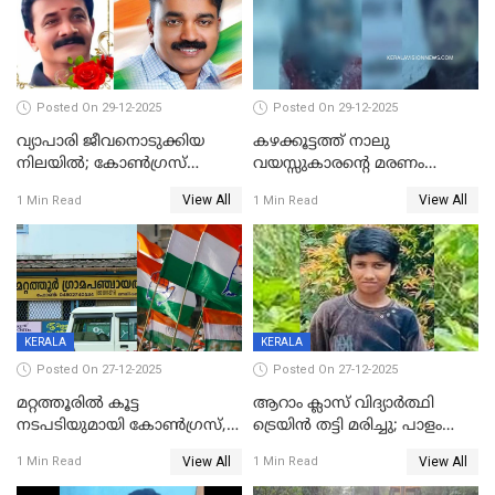
Posted On 29-12-2025
Posted On 29-12-2025
വ്യാപാരി ജീവനൊടുക്കിയ
കഴക്കൂട്ടത്ത് നാലു
നിലയില്‍; കോണ്‍ഗ്രസ്
വയസ്സുകാരന്റെ മരണം
കൗണ്‍സിലറുടെ
കൊലപാതകം: അമ്മയും
View All
View All
1 Min Read
1 Min Read
മാനസികപീഡനമെന്ന് കുറിപ്പ്
സുഹൃത്തും പൊലീസ്
കസ്റ്റഡിയിൽ
KERALA
KERALA
Posted On 27-12-2025
Posted On 27-12-2025
മറ്റത്തൂരിൽ കൂട്ട
ആറാം ക്ലാസ് വിദ്യാർത്ഥി
നടപടിയുമായി കോണ്‍ഗ്രസ്,
ട്രെയിൻ തട്ടി മരിച്ചു; പാളം
ബിജെപി പാളയത്തിലെത്തിയ
മുറിച്ചുകടക്കുന്നതിനിടെ
View All
View All
1 Min Read
1 Min Read
എട്ട് പേര്‍ ഉള്‍പ്പെടെ
അപകടം മലപ്പുറത്ത്
പത്തുപേരെ പുറത്താക്കി,