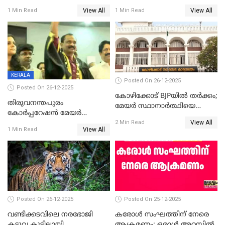
ശേഷമുള്ള പി ഇന്ദിരയുടെ
ആവട്ടെ, അഭിനന്ദനങ്ങൾ’;
View All
View All
1 Min Read
1 Min Read
ആദ്യ വോട്ട് അസാധു; കണ്ണൂർ
മുഖ്യമന്ത്രിയുടെ ഓഫീസ്
ഡെപ്യൂട്ടി മേയർ സ്ഥാനത്ത്
തന്നെ വിശദീകരിയ്ക്കുന്നു;
താഹിറിന് വിജയം
സത്യമിതാണ്
KERALA
Posted On 26-12-2025
Posted On 26-12-2025
കോഴിക്കോട് BJPയിൽ തർക്കം;
തിരുവനന്തപുരം
മേയർ സ്ഥാനാർത്ഥിയെ
കോര്‍പ്പറേഷന്‍ മേയര്‍
പരസ്യമായി പ്രഖ്യാപിച്ചില്ല
View All
തെരഞ്ഞെടുപ്പ്; സിപിഐഎം
2 Min Read
View All
1 Min Read
ഹൈക്കോടതിയിലേക്ക്;
സത്യപ്രതിജ്ഞ ചടങ്ങില്‍
ചട്ടലംഘനമെന്ന് പാർട്ടി
Posted On 26-12-2025
Posted On 25-12-2025
വണ്ടിക്കടവിലെ നരഭോജി
കരോള്‍ സംഘത്തിന് നേരെ
കടുവ കൂട്ടിലായി
ആക്രമണം; ഒരാള്‍ അറസ്റ്റില്‍