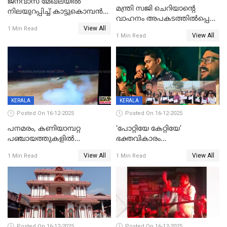
ജനവാസ മേഖലയില്‍
മന്ത്രി സജി ചെറിയാന്റെ
നിലയുറപ്പിച്ച് കാട്ടുകൊമ്പന്‍
വാഹനം അപകടത്തിൽപ്പെട്ടു;
പടയപ്പ
View All
മന്ത്രിയും സംഘവും
1 Min Read
View All
1 Min Read
രക്ഷപ്പെട്ടത് തലനാരിടയ്ക്ക്
KERALA
KERALA
Posted On 16-12-2025
Posted On 16-12-2025
പനമരം, കണിയാമ്പറ്റ
‘പോറ്റിയേ കേറ്റിയേ’
പഞ്ചായത്തുകളിൽ
ഭക്തവികാരം
ബുധനാഴ്ച വിദ്യാഭ്യാസ
വ്രണപ്പെടുത്തിയെന്നു
View All
View All
1 Min Read
1 Min Read
സ്ഥാപനങ്ങൾക്ക് അവധി
ഡിജിപിക്ക് പരാതി; ശക്തമായ
നടപടി വേണമെന്നു
സിപിഐഎമ്മും
Posted On 16-12-2025
Posted On 16-12-2025