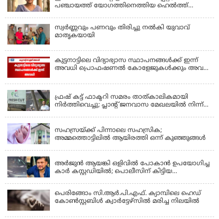
പഞ്ചായത്ത് യോഗത്തിനെത്തിയ ഹെല്‍ത്ത്
ഇന്‍സ്‌പെക്ടര്‍ കുഴഞ്ഞുവീണു മരിച്ചു
സ്വർണ്ണവും പണവും തിരിച്ചു നൽകി യുവാവ്
മാതൃകയായി
കുട്ടനാട്ടിലെ വിദ്യാഭ്യാസ സ്ഥാപനങ്ങൾക്ക് ഇന്ന്
അവധി പ്രൊഫഷണൽ കോളേജുകൾക്കും അവധി
ബാധകം
KERALA
ഫ്രഷ് കട്ട് ഫാക്ടറി സമരം താത്കാലികമായി
നിർത്തിവെച്ചു; പ്ലാൻ്റ് ജനവാസ മേഖലയിൽ നിന്ന്
മാറ്റാൻ കമ്പനി സന്നദ്ധത അറിയിച്ചതായി പി.കെ
KERALA
ഫിറോസ് എംഎൽഎ
സഹസ്രയ്ക്ക് പിന്നാലെ സഹസ്രിക;
അമ്മത്തൊട്ടിലില്‍ ആയിരത്തി ഒന്ന് കുഞ്ഞുങ്ങള്‍
KERALA
അർജുൻ ആയങ്കി ഒളിവിൽ പോകാൻ ഉപയോഗിച്ച
കാർ കസ്റ്റഡിയിൽ; പൊലീസിന് കിട്ടിയ
വാഹനത്തിന്റെ ഉടമ അർജുന്റെ ഭാര്യ
പെരിങ്ങോം സി.ആർ.പി.എഫ്. ക്യാമ്പിലെ ഹെഡ്
കോൺസ്റ്റബിൾ ക്വാർട്ടേഴ്സിൽ മരിച്ച നിലയിൽ
LATEST NEWS