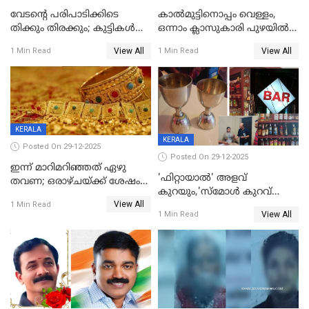
വേടന്റെ പരിപാടിക്കിടെ
കാൽമുട്ടിനൊപ്പം വെള്ളം,
തിക്കും തിരക്കും; കുട്ടികള്‍
ഒന്നാം ക്ലാസുകാരി പുഴയിൽ
ഉള്‍പ്പെടെ നിരവധി പേര്‍ക്ക്
മുങ്ങി മരിച്ചു; ദാരുണ സംഭവം
View All
View All
1 Min Read
1 Min Read
പരിക്ക്; പാളം മറികടന്ന
കുട്ടികൾക്കൊപ്പം
യുവാവ് ട്രെയിന്‍ തട്ടി മരിച്ചു
കളിക്കുന്നതിനിടെ
KERALA
KERALA
Posted On 29-12-2025
Posted On 29-12-2025
ഇന്ന് മാറിമറിഞ്ഞത് ഏഴു
'ഫിറ്റായാൽ' അളവ്
തവണ; ഒരാഴ്ചയ്ക്ക് ശേഷം
കുറയും,'സ്‌മോൾ കുറവ്
സ്വർണവിലയിൽ ഇടിവ്
View All
പിടികൂടി; ബാറിന് 25,000 രൂപ
1 Min Read
View All
1 Min Read
പിഴ