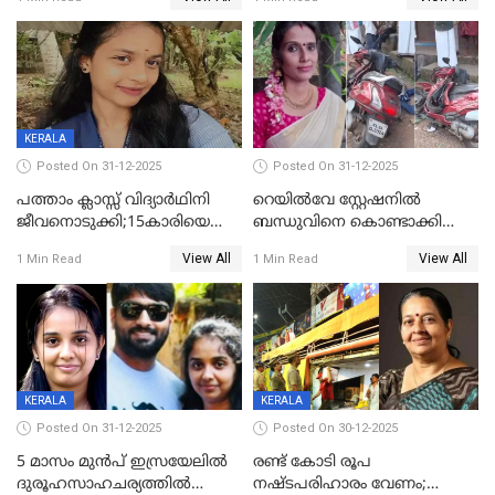
സംഭവം കൈതപ്പൊയിലില്‍
KERALA
Posted On 31-12-2025
Posted On 31-12-2025
പത്താം ക്ലാസ്സ് വിദ്യാര്‍ഥിനി
റെയിൽവേ സ്റ്റേഷനിൽ
ജീവനൊടുക്കി;15കാരിയെ
ബന്ധുവിനെ കൊണ്ടാക്കി
കണ്ടെത്തിയത്
മടങ്ങുന്നതിനിടെ ടോറസ്സ്
View All
View All
1 Min Read
1 Min Read
കിടപ്പുമുറിയില്‍ തൂങ്ങി മരിച്ച
ലോറി സ്കൂട്ടറിൽ ഇടിച്ചു :
നിലയിൽ
യുവതിക്ക് ദാരുണാന്ത്യം
KERALA
KERALA
Posted On 31-12-2025
Posted On 30-12-2025
5 മാസം മുൻപ് ഇസ്രയേലിൽ
രണ്ട് കോടി രൂപ
ദുരൂഹസാഹചര്യത്തിൽ
നഷ്ടപരിഹാരം വേണം;