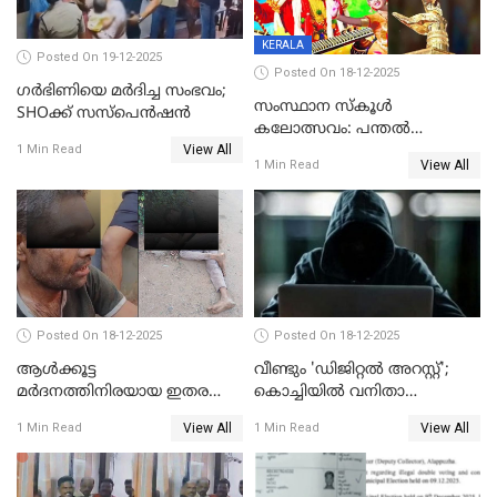
KERALA
Posted On 19-12-2025
Posted On 18-12-2025
ഗര്‍ഭിണിയെ മർദിച്ച സംഭവം;
സംസ്ഥാന സ്കൂൾ
SHOക്ക് സസ്പെൻഷൻ
കലോത്സവം: പന്തൽ
View All
കാൽനാട്ടൽ 20 ന്
1 Min Read
View All
1 Min Read
Posted On 18-12-2025
Posted On 18-12-2025
ആൾക്കൂട്ട
വീണ്ടും 'ഡിജിറ്റല്‍ അറസ്റ്റ്';
മർദനത്തിനിരയായ ഇതര
കൊച്ചിയില്‍ വനിതാ
സംസ്ഥാന തൊഴിലാളി മരിച്ചു;
ഡോക്ടര്‍ക്ക് നഷ്ടമായത് 6.38
View All
View All
1 Min Read
1 Min Read
നടുക്കുന്ന സംഭവം
കോടി രൂപ
വാളയാറിൽ