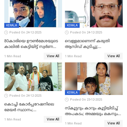
KERALA
KERALA
Posted On 24-12-2025
Posted On 24-12-2025
80കാരിയെ ഊൺമേശയുടെ
വെള്ളമാണെന്ന് കരുതി
കാലിൽ കെട്ടിയിട്ട് സ്വർണവും
ആസിഡ് കുടിച്ചു;
പണവും കവർന്നു;
ചികിത്സയിലിരുന്ന ആള്‍
View All
View All
1 Min Read
1 Min Read
കൊച്ചുമകനും സുഹൃത്തും
മരിച്ചു
അറസ്റ്റിൽ
KERALA
Posted On 24-12-2025
Posted On 23-12-2025
കൊച്ചി കോര്‍പ്പറേഷനിലെ
സ്കൂട്ടറും കാറും കൂട്ടിയിടിച്ച്
മേയര്‍ സ്ഥാനം;
അപകടം; അമ്മയും മകനും
കോണ്‍ഗ്രസില്‍ അതൃപതി
View All
മരിച്ചു, മറ്റൊരു മകൻ
1 Min Read
രൂക്ഷം
View All
1 Min Read
ഗുരുതരാവസ്ഥയിൽ