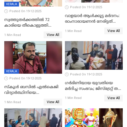
KERALA
Posted On 19-12-2025
Posted On 19-12-2025
വാളയാർ ആൾക്കൂട്ട മർദനം:
സ്വത്തുതര്‍ക്കത്തില്‍ 72
രാംനാരായണൻ നേരിട്ടത്
കാരിയെ തീകൊളുത്തി
കൊടും ക്രൂരത; ശരീരത്തിൽ
View All
കൊന്നു;
1 Min Read
നാൽപ്പതിലേറെ
View All
1 Min Read
ക്രൂരകൊലപാതകത്തില്‍
മുറിവുകളെന്ന് പോസ്റ്റ്‌മോർട്ടം
സഹോദരിപുത്രന് ജീവപര്യന്തം
റിപ്പോർട്ട്
KERALA
Posted On 19-12-2025
Posted On 19-12-2025
ഗര്‍ഭിണിയായ യുവതിയെ
സ്കൂൾ ബസിൽ എൽകെജി
മര്‍ദിച്ച സംഭവം; ജിസ്‌ട്രേറ്റ് തല
വിദ്യാര്‍ത്ഥിനിയെ
അന്വേഷണം വേണമെന്ന്
View All
ലൈംഗികമായി ഉപദ്രവിച്ചു;
1 Min Read
യുവതി
View All
1 Min Read
ക്ലീനര്‍ പിടിയിൽ