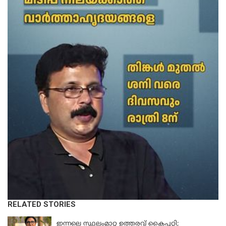
RELATED STORIES
KERALA
ഇന്നലെ സ്ഥലംമാറ്റ ഉത്തരവ് കൈപ്പറ്റി;