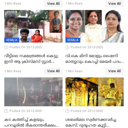
നൽകിയതിനെതിരെ കർശന
ശസ്ത്രക്രിയ നടത്തിയ ലിനു
View All
View All
1 Min Read
1 Min Read
നടപടി;സ്ഥാപനങ്ങൾക്കെതിരെ
മരണത്തിന് കീഴടങ്ങി
രണ്ട് കേസുകൾ
KERALA
KERALA
Posted On 23-12-2025
Posted On 23-12-2025
വീട്ടിലെ നക്ഷത്രങ്ങൾ കെട്ടു;
വി.കെ മിനി മോളും ഷൈനി
ഇനി ആ ക്രിസ്മസ് സ്റ്റാർ
മാത്യുവും കൊച്ചി മേയർ പദം
മാത്രം; പൈതങ്ങൾക്ക്
പങ്കിടും; ദീപ്തി മേരി വർഗീസ്
View All
View All
1 Min Read
1 Min Read
വേണ്ടിയുള്ള
മേയറാകില്ല
പിടിവലിക്കിടയിൽ
അപ്പൂപ്പനെതിരെ പോക്സോ
കേസ് ഒടുവിൽ 4 ജീവനുകൾ
പൊലിഞ്ഞു
Posted On 23-12-2025
Posted On 23-12-2025
കട കത്തിച്ച് കളയും,
ശബരിമല സ്വര്‍ണക്കവര്‍ച്ച
പറവൂരില്‍ ഭീകരാന്തരീക്ഷം
കേസ്; ദുരൂഹത കൂട്ടി