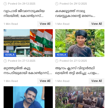
Posted On 29-12-2025
Posted On 29-12-2025
വ്യാപാരി ജീവനൊടുക്കിയ
കഴക്കൂട്ടത്ത് നാലു
നിലയില്‍; കോണ്‍ഗ്രസ്
വയസ്സുകാരന്റെ മരണം
കൗണ്‍സിലറുടെ
കൊലപാതകം: അമ്മയും
View All
View All
1 Min Read
1 Min Read
മാനസികപീഡനമെന്ന് കുറിപ്പ്
സുഹൃത്തും പൊലീസ്
കസ്റ്റഡിയിൽ
KERALA
KERALA
Posted On 27-12-2025
Posted On 27-12-2025
മറ്റത്തൂരിൽ കൂട്ട
ആറാം ക്ലാസ് വിദ്യാർത്ഥി
നടപടിയുമായി കോണ്‍ഗ്രസ്,
ട്രെയിൻ തട്ടി മരിച്ചു; പാളം
ബിജെപി പാളയത്തിലെത്തിയ
മുറിച്ചുകടക്കുന്നതിനിടെ
View All
View All
1 Min Read
1 Min Read
എട്ട് പേര്‍ ഉള്‍പ്പെടെ
അപകടം മലപ്പുറത്ത്
പത്തുപേരെ പുറത്താക്കി,
ചൊവ്വന്നൂരിലും നടപടി