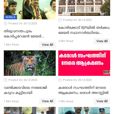
KERALA
Posted On 26-12-2025
Posted On 26-12-2025
കോഴിക്കോട് BJPയിൽ തർക്കം;
തിരുവനന്തപുരം
മേയർ സ്ഥാനാർത്ഥിയെ
കോര്‍പ്പറേഷന്‍ മേയര്‍
പരസ്യമായി പ്രഖ്യാപിച്ചില്ല
View All
തെരഞ്ഞെടുപ്പ്; സിപിഐഎം
2 Min Read
View All
1 Min Read
ഹൈക്കോടതിയിലേക്ക്;
സത്യപ്രതിജ്ഞ ചടങ്ങില്‍
ചട്ടലംഘനമെന്ന് പാർട്ടി
Posted On 26-12-2025
Posted On 25-12-2025
വണ്ടിക്കടവിലെ നരഭോജി
കരോള്‍ സംഘത്തിന് നേരെ
കടുവ കൂട്ടിലായി
ആക്രമണം; ഒരാള്‍ അറസ്റ്റില്‍
View All
View All
1 Min Read
1 Min Read