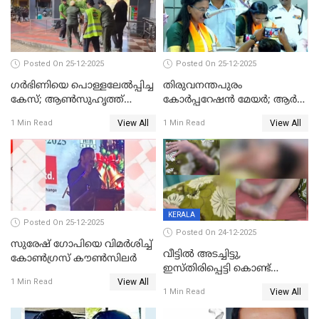
Posted On 25-12-2025
Posted On 25-12-2025
ഗര്‍ഭിണിയെ പൊള്ളലേല്‍പ്പിച്ച
തിരുവനന്തപുരം
കേസ്; ആണ്‍സുഹൃത്ത്
കോര്‍പ്പറേഷന്‍ മേയർ; ആര്‍
പിടിയില്‍
ശ്രീലേഖയ്ക്ക് മുൻതൂക്കം
View All
View All
1 Min Read
1 Min Read
KERALA
Posted On 25-12-2025
Posted On 24-12-2025
സുരേഷ് ഗോപിയെ വിമര്‍ശിച്ച്
വീട്ടിൽ അടച്ചിട്ടു,
കോണ്‍ഗ്രസ് കൗണ്‍സിലര്‍
ഇസ്തിരിപ്പെട്ടി കൊണ്ട്
View All
പൊള്ളിച്ചു; 8 മാസം
1 Min Read
View All
1 Min Read
ഗർഭിണിയായ യുവതിക്ക് ക്രൂര
മർദനം