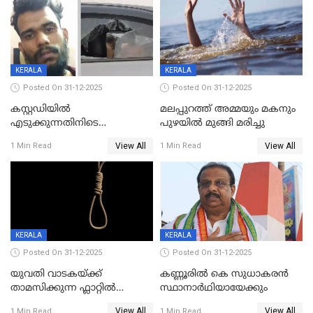
KERALA
KERALA
Posted On 31-12-2025
Posted On 31-12-2025
കസ്റ്റഡിയിൽ
മലപ്പുറത്ത് അമ്മയും മകനും
എടുക്കുന്നതിനിടെ
പുഴയിൽ മുങ്ങി മരിച്ചു
വിലങ്ങുമായി രക്ഷപ്പെട്ട
View All
View All
1 Min Read
1 Min Read
വധശ്രമക്കേസ് പ്രതി പിടിയിൽ
KERALA
KERALA
Posted On 31-12-2025
Posted On 31-12-2025
യുവതി വാടകയ്ക്ക്
കണ്ണൂരിൽ കെ സുധാകരൻ
താമസിക്കുന്ന ഫ്ലാറ്റില്‍
സ്ഥാനാർഥിയായേക്കും
തൂങ്ങിമരിച്ച നിലയില്‍;
View All
View All
1 Min Read
1 Min Read