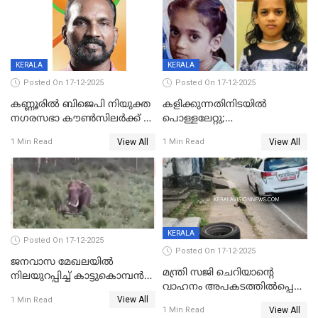
KERALA
KERALA
Posted On 17-12-2025
Posted On 17-12-2025
കണ്ണൂരിൽ ബിജെപി നിയുക്ത
കളിക്കുന്നതിനിടയിൽ
നഗരസഭാ കൗൺസിലർക്ക് 36
പൊള്ളലേറ്റു;
വർഷം തടവുശിക്ഷ
ചികിത്സയിലായിരുന്ന രണ്ടാം
View All
View All
1 Min Read
1 Min Read
ക്ലാസ് വിദ്യാർത്ഥിനി മരിച്ചു
KERALA
Posted On 17-12-2025
Posted On 17-12-2025
ജനവാസ മേഖലയില്‍
മന്ത്രി സജി ചെറിയാന്റെ
നിലയുറപ്പിച്ച് കാട്ടുകൊമ്പന്‍
വാഹനം അപകടത്തിൽപ്പെട്ടു;
പടയപ്പ
View All
മന്ത്രിയും സംഘവും
1 Min Read
View All
1 Min Read
രക്ഷപ്പെട്ടത് തലനാരിടയ്ക്ക്