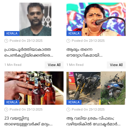
KERALA
KERALA
Posted On 23-12-2025
Posted On 23-12-2025
പ്രായപൂർത്തിയാകാത്ത
ആരും തന്നെ
പെൺകുട്ടിയ്ക്കെതിരെ
ഔദ്യോഗികമായി
ലൈംഗികാതിക്രമം; 36കാരന്
അറിയിച്ചിട്ടില്ല, മേയറെ
View All
View All
1 Min Read
1 Min Read
59 വർഷം തടവും 90,൦൦൦ രൂപ
കണ്ടെത്താൻ ഇന്ന് കോർ
പിഴയും ശിക്ഷ
കമ്മിറ്റി കൂടിയില്ല';
അതൃപ്തിയുമായി ദീപ്തി മേരി
വർഗീസ്
KERALA
KERALA
Posted On 23-12-2025
Posted On 23-12-2025
23 വയസ്സിനു
ആ വലിയ ശ്രമം വിഫലം;
താഴെയുള്ളവർക്ക് മദ്യം
വഴിയരികില്‍ ‌ഡോക്ടര്‍മാര്‍