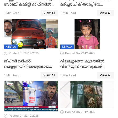
ബ്രാഞ്ച് കമ്മിറ്റി ഓഫിസിൽ
മരിച്ചു; ചികിത്സാപ്പിഴവ്
തീയിട്ടു; നേതാക്കളുടെ
ആരോപിച്ച് ബന്ധുക്കൾ;
View All
View All
1 Min Read
1 Min Read
ചിത്രങ്ങളടക്കം കത്തിയ
സംഭവം മാവേലിക്കരയിൽ
നിലയിൽ
KERALA
KERALA
Posted On 22-12-2025
Posted On 22-12-2025
ജിപ്സി ഡ്രിഫ്റ്റ്
വീട്ടുമുറ്റത്തെ കുളത്തിൽ
ചെയ്യുന്നതിനിടെയുണ്ടായ
വീണ് മൂന്ന് വയസുകാരി
അപകടം; 14 വയസുകാരന്
മരിച്ചു
View All
View All
1 Min Read
1 Min Read
ദാരുണാന്ത്യം; ജീപ്സി
ഓടിച്ചയാൾ അറസ്റ്റിൽ.
Posted On 21-12-2025
Posted On 22-12-2025