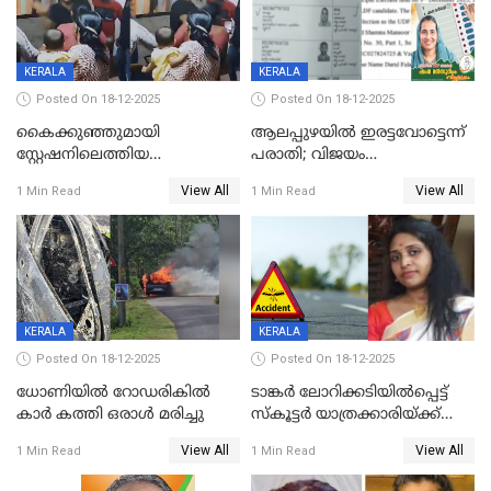
KERALA
KERALA
Posted On 18-12-2025
Posted On 18-12-2025
കൈക്കുഞ്ഞുമായി
ആലപ്പുഴയിൽ ഇരട്ടവോട്ടെന്ന്
സ്റ്റേഷനിലെത്തിയ
പരാതി; വിജയം
യുവതിയ്ക്ക് മർദ്ദനം; സിഐ
റദ്ദാക്കണമെന്ന് വലിയമരം
View All
View All
1 Min Read
1 Min Read
കരണത്തടിച്ചു; CC ടിവി
വാർഡിലെ എൽഡിഎഫ്
ദൃശ്യങ്ങൾ പുറത്ത്
സ്ഥാനാർത്ഥി
KERALA
KERALA
Posted On 18-12-2025
Posted On 18-12-2025
ധോണിയിൽ റോഡരികിൽ
ടാങ്കർ ലോറിക്കടിയിൽപ്പെട്ട്
കാർ കത്തി ഒരാൾ മരിച്ചു
സ്കൂട്ടർ യാത്രക്കാരിയ്ക്ക്
ദാരുണാന്ത്യം; അപകടം
View All
View All
1 Min Read
1 Min Read
കണ്ടോത്ത് ദേശീയ പാതയിൽ