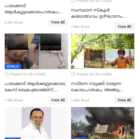
Posted On 20-12-2025
പാലക്കാട്‌
സംസ്ഥാന സ്കൂൾ
ആൾകൂട്ടക്കൊലപാതകം;
കലോത്സവം: ഉദ്ഘാടനം
അന്വേഷണം
View All
മുഖ്യമന്ത്രി, സമാപനത്തിൽ
2 Min Read
ഊർജ്ജിതമാക്കിമാക്കി
View All
1 Min Read
മുഖ്യാതിഥിയായി
ക്രൈംബ്രാഞ്ച്
മോഹൻലാൽ
KERALA
Posted On 20-12-2025
Posted On 20-12-2025
പാലക്കാട് ആൾക്കൂട്ടക്കൊല;
നാടിനെ നടുക്കി ദാരുണ
കേസ് ക്രൈംബ്രാഞ്ചിന്;
കൊലപാതകം; അഞ്ചു
DYSPയുടെ നേതൃത്വത്തിൽ
വയസ്സുകാരനെ 'അമ്മ
View All
View All
1 Min Read
1 Min Read
അന്വേഷിക്കും
കഴുത്തുഞെരിച്ച് കൊന്നു