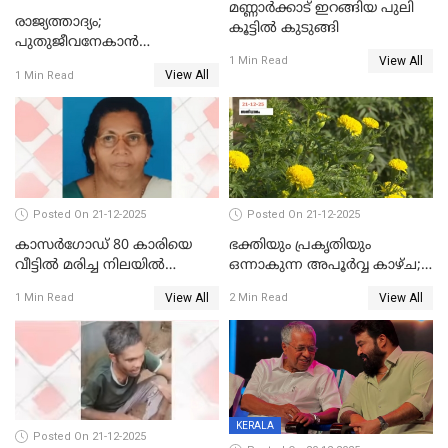
മണ്ണാർക്കാട് ഇറങ്ങിയ പുലി
രാജ്യത്താദ്യം;
കൂട്ടിൽ കുടുങ്ങി
പുതുജീവനേകാൻ
View All
ഷിബുവിന്റെ ഹൃദയം
1 Min Read
View All
1 Min Read
എറണാകുളം സർക്കാർ
ജനറൽ
ആശുപത്രിയിലെത്തിച്ചു
Posted On 21-12-2025
Posted On 21-12-2025
കാസർഗോഡ് 80 കാരിയെ
ഭക്തിയും പ്രകൃതിയും
വീട്ടിൽ മരിച്ച നിലയിൽ
ഒന്നാകുന്ന അപൂര്‍വ്വ കാഴ്ച;
കണ്ടെത്തി
ഭക്തർക്ക്
View All
View All
1 Min Read
2 Min Read
കാഴ്ചാനുഭവമൊരുക്കി
ശബരീ നന്ദനം
KERALA
Posted On 21-12-2025