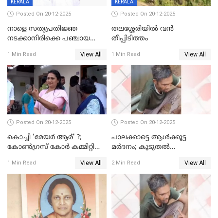
KERALA
KERALA
Posted On 20-12-2025
Posted On 20-12-2025
നാളെ സത്യപ്രതിജ്ഞ
തലശ്ശേരിയിൽ വൻ
നടക്കാനിരിക്കെ പഞ്ചായത്ത്
തീപ്പിടിത്തം
മെമ്പർ മരിച്ചു
View All
View All
1 Min Read
1 Min Read
Posted On 20-12-2025
Posted On 20-12-2025
കൊച്ചി 'മേയർ ആര്' ?;
പാലക്കാട്ടെ ആള്‍ക്കൂട്ട
കോണ്‍ഗ്രസ് കോര്‍ കമ്മിറ്റി
മര്‍ദനം; കൂടുതല്‍
യോഗം ചൊവ്വാഴ്ച
അറസ്റ്റുണ്ടാവും, മര്‍ദിച്ചത് 15
View All
View All
1 Min Read
2 Min Read
അംഗ സംഘമെന്ന് വിവരം