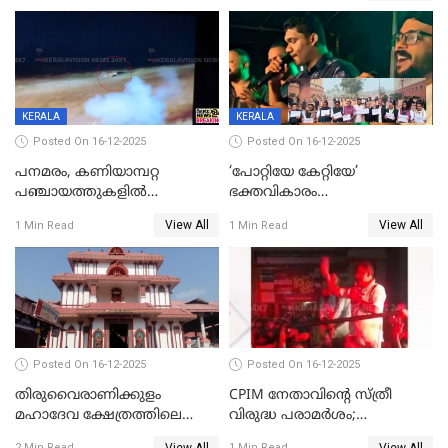
KERALA
KERALA
Posted On 16-12-2025
Posted On 16-12-2025
പനമരം, കണിയാമ്പറ്റ
‘പോറ്റിയേ കേറ്റിയേ’
പഞ്ചായത്തുകളിൽ
ഭക്തവികാരം
ബുധനാഴ്ച വിദ്യാഭ്യാസ
വ്രണപ്പെടുത്തിയെന്നു
View All
View All
1 Min Read
1 Min Read
സ്ഥാപനങ്ങൾക്ക് അവധി
ഡിജിപിക്ക് പരാതി; ശക്തമായ
നടപടി വേണമെന്നു
സിപിഐഎമ്മും
Posted On 16-12-2025
Posted On 16-12-2025
തിരുവൈരാണിക്കുളം
CPIM നേതാവിൻ്റെ സ്ത്രീ
മഹാദേവ ക്ഷേത്രത്തിലെ
വിരുദ്ധ പരാമർശം;
നടതുറപ്പ് മഹോത്സവത്തിന്
കേസെടുത്ത് പൊലീസ്
View All
View All
2 Min Read
1 Min Read