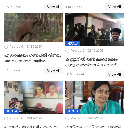
സൃഷ്ടിച്ച് കുട്ടി ലഹരിസംഘം
വിദേശവ്യവസായിയുടെ മൊഴി
View All
View All
1 Min Read
1 Min Read
KERALA
Posted On 23-12-2025
Posted On 22-12-2025
ഏഴാറ്റുമുഖം ഗണപതി വീണ്ടും
കണ്ണൂരിൽ രണ്ട് മക്കളടക്കം
ജനവാസ മേഖലയിൽ
കുടുംബത്തിലെ 4 പേർ മരിച്ച
View All
നിലയിൽ
1 Min Read
View All
30 Min Read
KERALA
KERALA
Posted On 22-12-2025
Posted On 22-12-2025
കണ്ണൂർ പാറാട് സിപിഐഎം
ശസ്ത്രക്രിയയ്‌ക്കിടെ യുവതി