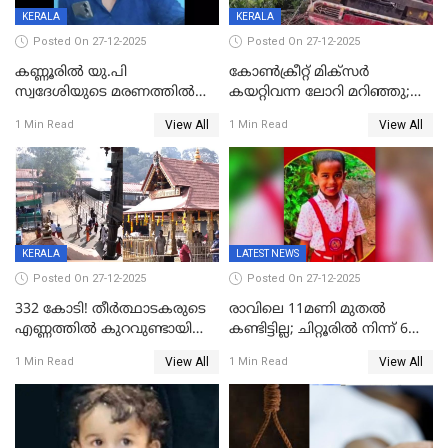
KERALA
KERALA
Posted On 27-12-2025
Posted On 27-12-2025
കണ്ണൂരിൽ യു.പി
കോണ്‍ക്രീറ്റ് മിക്‌സര്‍
സ്വദേശിയുടെ മരണത്തിൽ
കയറ്റിവന്ന ലോറി മറിഞ്ഞു;
അഞ്ചംഗ സംഘത്തിനെതിരെ
രണ്ടുപേര്‍ക്ക് ദാരുണാന്ത്യം;
View All
View All
1 Min Read
1 Min Read
കേസ്; തർക്കമുണ്ടായത്
അപകടം കണ്ണൂരിൽ
ഫേഷ്യലിന് 300 രൂപ
ആവശ്യപ്പെട്ടതിനെച്ചൊല്ലി
KERALA
LATEST NEWS
Posted On 27-12-2025
Posted On 27-12-2025
332 കോടി! തീർത്ഥാടകരുടെ
രാവിലെ 11മണി മുതൽ
എണ്ണത്തിൽ കുറവുണ്ടായിട്ടും
കണ്ടിട്ടില്ല; ചിറ്റൂരിൽ നിന്ന് 6
ശബരിമലയിൽ വരുമാനം
വയസ്സുകാരനെ കാണാതായി
View All
View All
1 Min Read
1 Min Read
കുതിച്ചുയരുന്നു