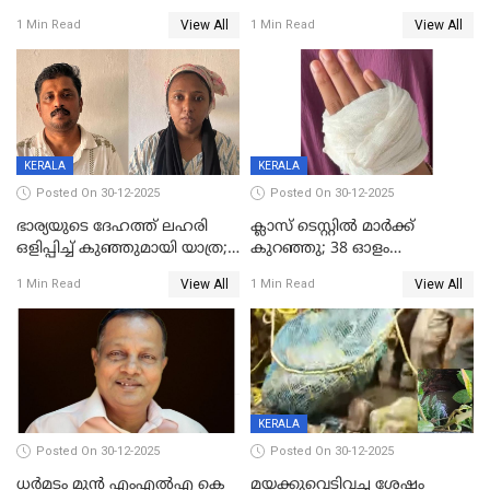
മരിച്ചനിലയിൽ കണ്ടെത്തിയ
ജിസിഡിഎക്ക് വക്കീൽ
View All
View All
1 Min Read
1 Min Read
മലയാളി യുവാവിന്റെ ഭാര്യയും
നോട്ടീസയച്ച് ഉമാ തോമസ്
മരിച്ചു
KERALA
KERALA
Posted On 30-12-2025
Posted On 30-12-2025
ഭാര്യയുടെ ദേഹത്ത് ലഹരി
ക്ലാസ് ടെസ്റ്റിൽ മാർക്ക്
ഒളിപ്പിച്ച് കുഞ്ഞുമായി യാത്ര;
കുറഞ്ഞു; 38 ഓളം
ഓട്ടോ വളഞ്ഞ് ദമ്പതികളെ
വിദ്യാർഥികളെ ട്യൂഷൻ
View All
View All
1 Min Read
1 Min Read
പിടികൂടി പൊലീസ്
സെന്ററിലെ അധ്യാപകന്‍
മർദിച്ചതായി പരാതി
KERALA
Posted On 30-12-2025
Posted On 30-12-2025
ധർമടം മുൻ എംഎല്‍എ കെ
മയക്കുവെടിവച്ച ശേഷം