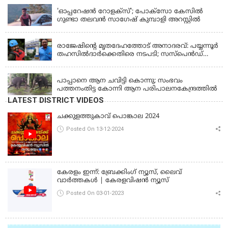
'ഓപ്പറേഷൻ റോളക്സ്'; പോക്സോ കേസിൽ
ഗുണ്ടാ തലവൻ സാഗേഷ് കുമ്പാളി അറസ്റ്റിൽ
KERALA
രാജേഷിന്റെ മൃതദേഹത്തോട് അനാദരവ്: പയ്യന്നൂർ
തഹസിൽദാർക്കെതിരെ നടപടി; സസ്പെൻഡ്
ചെയ്യാൻ നിർദേശം നൽകി മന്ത്രി
KERALA
പാപ്പാനെ ആന ചവിട്ടി കൊന്നു; സംഭവം
പത്തനംതിട്ട കോന്നി ആന പരിപാലനകേന്ദ്രത്തിൽ
LATEST DISTRICT VIDEOS
ചക്കുളത്തുകാവ് പൊങ്കാല 2024
Posted On 13-12-2024
കേരളം ഇന്ന്: ബ്രേക്കിംഗ് ന്യൂസ്, ലൈവ്
വാർത്തകൾ | കേരളവിഷൻ ന്യൂസ്
Posted On 03-01-2023