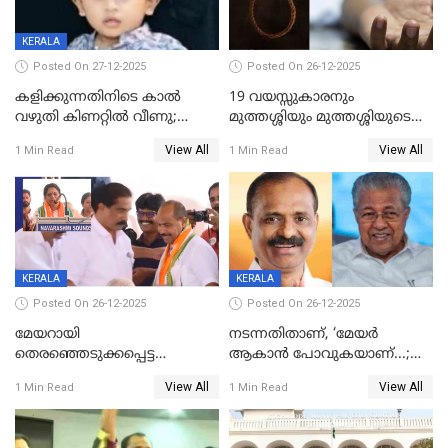
KERALA
Posted On 27-12-2025
Posted On 26-12-2025
കളിക്കുന്നതിനിടെ കാൽ
19 വയസ്സുകാരനും
വഴുതി കിണറ്റിൽ വീണു;
മുത്തശ്ശിയും മുത്തശ്ശിയുടെ
ഒന്നര വയസ്സുകാരന്
സഹോദരിയും വീട്ടിൽ തൂങ്ങി
View All
View All
1 Min Read
1 Min Read
ദാരുണാന്ത്യം
മരിച്ചനിലയിൽ
KERALA
KERALA
Posted On 26-12-2025
Posted On 26-12-2025
മേയറായി
നടന്നതിതാണ്, ‘മേയർ
തെരഞ്ഞെടുക്കപ്പെട്ട
ആകാൻ പോവുകയാണ്...;
ശേഷമുള്ള പി ഇന്ദിരയുടെ
ആവട്ടെ, അഭിനന്ദനങ്ങൾ’;
View All
View All
1 Min Read
1 Min Read
ആദ്യ വോട്ട് അസാധു; കണ്ണൂർ
മുഖ്യമന്ത്രിയുടെ ഓഫീസ്
ഡെപ്യൂട്ടി മേയർ സ്ഥാനത്ത്
തന്നെ വിശദീകരിയ്ക്കുന്നു;
താഹിറിന് വിജയം
സത്യമിതാണ്