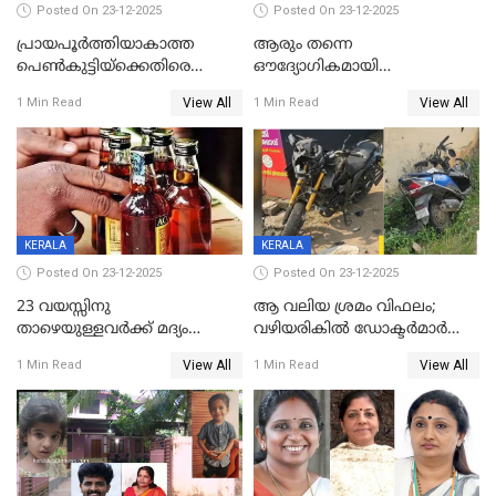
Posted On 23-12-2025
Posted On 23-12-2025
പ്രായപൂർത്തിയാകാത്ത
ആരും തന്നെ
പെൺകുട്ടിയ്ക്കെതിരെ
ഔദ്യോഗികമായി
ലൈംഗികാതിക്രമം; 36കാരന്
അറിയിച്ചിട്ടില്ല, മേയറെ
View All
View All
1 Min Read
1 Min Read
59 വർഷം തടവും 90,൦൦൦ രൂപ
കണ്ടെത്താൻ ഇന്ന് കോർ
പിഴയും ശിക്ഷ
കമ്മിറ്റി കൂടിയില്ല';
അതൃപ്തിയുമായി ദീപ്തി മേരി
വർഗീസ്
KERALA
KERALA
Posted On 23-12-2025
Posted On 23-12-2025
23 വയസ്സിനു
ആ വലിയ ശ്രമം വിഫലം;
താഴെയുള്ളവർക്ക് മദ്യം
വഴിയരികില്‍ ‌ഡോക്ടര്‍മാര്‍
നൽകിയതിനെതിരെ കർശന
ശസ്ത്രക്രിയ നടത്തിയ ലിനു
View All
View All
1 Min Read
1 Min Read
നടപടി;സ്ഥാപനങ്ങൾക്കെതിരെ
മരണത്തിന് കീഴടങ്ങി
രണ്ട് കേസുകൾ