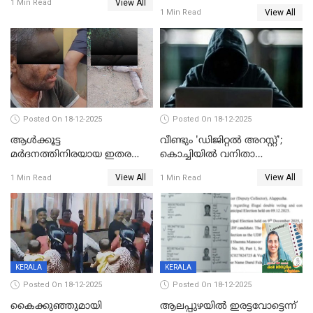
View All
കാൽനാട്ടൽ 20 ന്
1 Min Read
View All
1 Min Read
Posted On 18-12-2025
Posted On 18-12-2025
ആൾക്കൂട്ട
വീണ്ടും 'ഡിജിറ്റല്‍ അറസ്റ്റ്';
മർദനത്തിനിരയായ ഇതര
കൊച്ചിയില്‍ വനിതാ
സംസ്ഥാന തൊഴിലാളി മരിച്ചു;
ഡോക്ടര്‍ക്ക് നഷ്ടമായത് 6.38
View All
View All
1 Min Read
1 Min Read
നടുക്കുന്ന സംഭവം
കോടി രൂപ
വാളയാറിൽ
KERALA
KERALA
Posted On 18-12-2025
Posted On 18-12-2025
കൈക്കുഞ്ഞുമായി
ആലപ്പുഴയിൽ ഇരട്ടവോട്ടെന്ന്