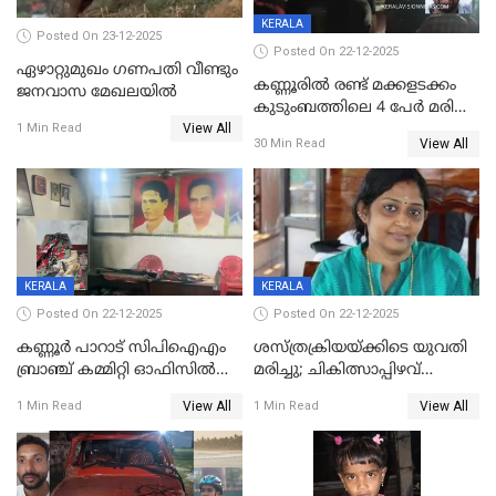
KERALA
Posted On 23-12-2025
Posted On 22-12-2025
ഏഴാറ്റുമുഖം ഗണപതി വീണ്ടും
കണ്ണൂരിൽ രണ്ട് മക്കളടക്കം
ജനവാസ മേഖലയിൽ
കുടുംബത്തിലെ 4 പേർ മരിച്ച
View All
നിലയിൽ
1 Min Read
View All
30 Min Read
KERALA
KERALA
Posted On 22-12-2025
Posted On 22-12-2025
കണ്ണൂർ പാറാട് സിപിഐഎം
ശസ്ത്രക്രിയയ്‌ക്കിടെ യുവതി
ബ്രാഞ്ച് കമ്മിറ്റി ഓഫിസിൽ
മരിച്ചു; ചികിത്സാപ്പിഴവ്
തീയിട്ടു; നേതാക്കളുടെ
ആരോപിച്ച് ബന്ധുക്കൾ;
View All
View All
1 Min Read
1 Min Read
ചിത്രങ്ങളടക്കം കത്തിയ
സംഭവം മാവേലിക്കരയിൽ
നിലയിൽ