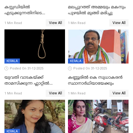
കസ്റ്റഡിയിൽ
മലപ്പുറത്ത് അമ്മയും മകനും
എടുക്കുന്നതിനിടെ
പുഴയിൽ മുങ്ങി മരിച്ചു
വിലങ്ങുമായി രക്ഷപ്പെട്ട
View All
View All
1 Min Read
1 Min Read
വധശ്രമക്കേസ് പ്രതി പിടിയിൽ
KERALA
KERALA
Posted On 31-12-2025
Posted On 31-12-2025
യുവതി വാടകയ്ക്ക്
കണ്ണൂരിൽ കെ സുധാകരൻ
താമസിക്കുന്ന ഫ്ലാറ്റില്‍
സ്ഥാനാർഥിയായേക്കും
തൂങ്ങിമരിച്ച നിലയില്‍;
View All
View All
1 Min Read
1 Min Read
സംഭവം കൈതപ്പൊയിലില്‍
KERALA