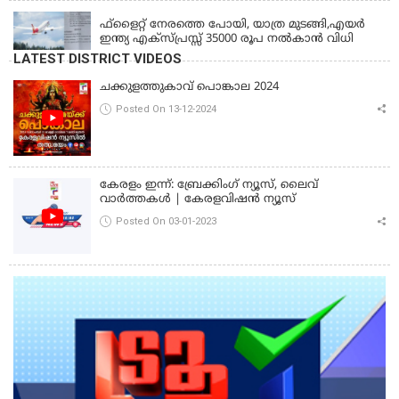
ഫ്ളൈറ്റ് നേരത്തെ പോയി, യാത്ര മുടങ്ങി,എയർ
ഇന്ത്യ എക്സ്പ്രസ്സ് 35000 രൂപ നൽകാൻ വിധി
LATEST DISTRICT VIDEOS
ചക്കുളത്തുകാവ് പൊങ്കാല 2024
Posted On 13-12-2024
കേരളം ഇന്ന്: ബ്രേക്കിംഗ് ന്യൂസ്, ലൈവ്
വാർത്തകൾ | കേരളവിഷൻ ന്യൂസ്
Posted On 03-01-2023