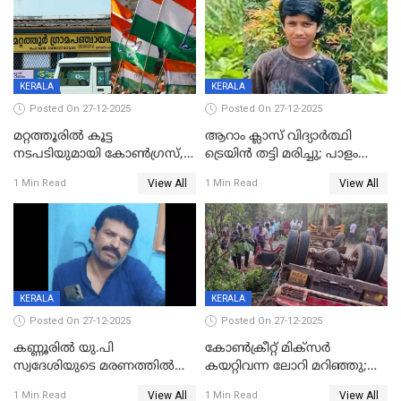
KERALA
KERALA
Posted On 27-12-2025
Posted On 27-12-2025
മറ്റത്തൂരിൽ കൂട്ട
ആറാം ക്ലാസ് വിദ്യാർത്ഥി
നടപടിയുമായി കോണ്‍ഗ്രസ്,
ട്രെയിൻ തട്ടി മരിച്ചു; പാളം
ബിജെപി പാളയത്തിലെത്തിയ
മുറിച്ചുകടക്കുന്നതിനിടെ
View All
View All
1 Min Read
1 Min Read
എട്ട് പേര്‍ ഉള്‍പ്പെടെ
അപകടം മലപ്പുറത്ത്
പത്തുപേരെ പുറത്താക്കി,
ചൊവ്വന്നൂരിലും നടപടി
KERALA
KERALA
Posted On 27-12-2025
Posted On 27-12-2025
കണ്ണൂരിൽ യു.പി
കോണ്‍ക്രീറ്റ് മിക്‌സര്‍
സ്വദേശിയുടെ മരണത്തിൽ
കയറ്റിവന്ന ലോറി മറിഞ്ഞു;
അഞ്ചംഗ സംഘത്തിനെതിരെ
രണ്ടുപേര്‍ക്ക് ദാരുണാന്ത്യം;
View All
View All
1 Min Read
1 Min Read