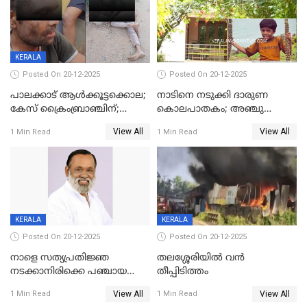
KERALA
Posted On 20-12-2025
Posted On 20-12-2025
പാലക്കാട് ആൾക്കൂട്ടക്കൊല;
നാടിനെ നടുക്കി ദാരുണ
കേസ് ക്രൈംബ്രാഞ്ചിന്;
കൊലപാതകം; അഞ്ചു
DYSPയുടെ നേതൃത്വത്തിൽ
വയസ്സുകാരനെ 'അമ്മ
View All
View All
1 Min Read
1 Min Read
അന്വേഷിക്കും
കഴുത്തുഞെരിച്ച് കൊന്നു
KERALA
KERALA
Posted On 20-12-2025
Posted On 20-12-2025
നാളെ സത്യപ്രതിജ്ഞ
തലശ്ശേരിയിൽ വൻ
നടക്കാനിരിക്കെ പഞ്ചായത്ത്
തീപ്പിടിത്തം
മെമ്പർ മരിച്ചു
View All
View All
1 Min Read
1 Min Read