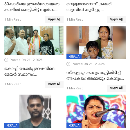
80കാരിയെ ഊൺമേശയുടെ
വെള്ളമാണെന്ന് കരുതി
കാലിൽ കെട്ടിയിട്ട് സ്വർണവും
ആസിഡ് കുടിച്ചു;
പണവും കവർന്നു;
ചികിത്സയിലിരുന്ന ആള്‍
View All
View All
1 Min Read
1 Min Read
കൊച്ചുമകനും സുഹൃത്തും
മരിച്ചു
അറസ്റ്റിൽ
KERALA
Posted On 24-12-2025
Posted On 23-12-2025
കൊച്ചി കോര്‍പ്പറേഷനിലെ
സ്കൂട്ടറും കാറും കൂട്ടിയിടിച്ച്
മേയര്‍ സ്ഥാനം;
അപകടം; അമ്മയും മകനും
കോണ്‍ഗ്രസില്‍ അതൃപതി
View All
മരിച്ചു, മറ്റൊരു മകൻ
1 Min Read
രൂക്ഷം
View All
1 Min Read
ഗുരുതരാവസ്ഥയിൽ
KERALA
KERALA