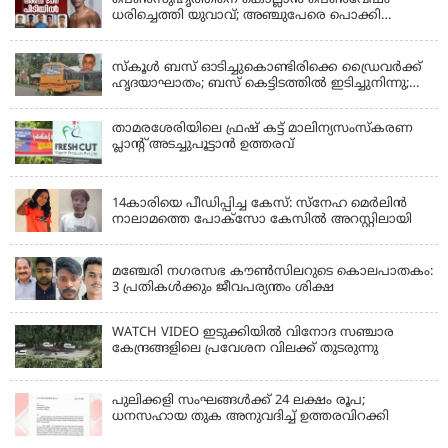
പെണ്‍സുഹൃത്തിനെ കൊല്ലാന്‍ പെണ്‍വേഷം
ധരിച്ചെത്തി യുവാവ്; അഞ്ചുപേരെ പൊക്കി
പൊലീസ്
KERALA
സ്കൂൾ ബസ് ഓടിച്ചുകൊണ്ടിരിക്കെ ഡ്രൈവർക്ക്
ഹൃദയാഘാതം; ബസ് കെട്ടിടത്തിൽ ഇടിച്ചുനിന്നു;
ഡ്രൈവർ മരിച്ചു, രണ്ട് കുട്ടികൾക്ക് പരിക്ക്
താമരശേരിയിലെ ഫ്രഷ് കട്ട് മാലിന്യസംസ്കരണ
പ്ലാന്റ് അടച്ചുപൂട്ടാൻ ഉത്തരവ്
KERALA
14കാരിയെ പീഡിപ്പിച്ച കേസ്: സ്നേഹ മെർലിൻ
നാലാമത്തെ പോക്‌സോ കേസിൽ അറസ്റ്റിലായി
LATEST NEWS
മഞ്ചേരി നഗരസഭ കൗൺസിലറുടെ കൊലപാതകം:
3 പ്രതികൾക്കും ജീവപര്യന്തം ശിക്ഷ
WATCH VIDEO ഇടുക്കിയിൽ വിനോദ സഞ്ചാര
കേന്ദ്രങ്ങളിലെ പ്രവേശന വിലക്ക് തുടരുന്നു
പുലിക്കളി സംഘങ്ങള്‍ക്ക് 24 ലക്ഷം രൂപ;
ധനസഹായ തുക അനുവദിച്ച് ഉത്തരവിറക്കി
KERALA