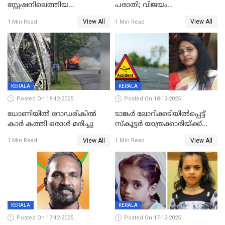
സ്റ്റേഷനിലെത്തിയ
പരാതി; വിജയം
യുവതിയ്ക്ക് മർദ്ദനം; സിഐ
റദ്ദാക്കണമെന്ന് വലിയമരം
View All
View All
1 Min Read
1 Min Read
കരണത്തടിച്ചു; CC ടിവി
വാർഡിലെ എൽഡിഎഫ്
ദൃശ്യങ്ങൾ പുറത്ത്
സ്ഥാനാർത്ഥി
KERALA
KERALA
Posted On 18-12-2025
Posted On 18-12-2025
ധോണിയിൽ റോഡരികിൽ
ടാങ്കർ ലോറിക്കടിയിൽപ്പെട്ട്
കാർ കത്തി ഒരാൾ മരിച്ചു
സ്കൂട്ടർ യാത്രക്കാരിയ്ക്ക്
ദാരുണാന്ത്യം; അപകടം
View All
View All
1 Min Read
1 Min Read
കണ്ടോത്ത് ദേശീയ പാതയിൽ
KERALA
KERALA
Posted On 17-12-2025
Posted On 17-12-2025