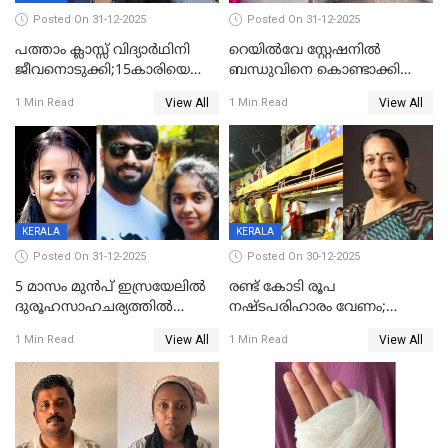
Posted On 31-12-2025
Posted On 31-12-2025
പത്താം ക്ലാസ്സ് വിദ്യാര്‍ഥിനി
റെയിൽവേ സ്റ്റേഷനിൽ
ജീവനൊടുക്കി;15കാരിയെ
ബന്ധുവിനെ കൊണ്ടാക്കി
കണ്ടെത്തിയത്
മടങ്ങുന്നതിനിടെ ടോറസ്സ്
View All
View All
1 Min Read
1 Min Read
കിടപ്പുമുറിയില്‍ തൂങ്ങി മരിച്ച
ലോറി സ്കൂട്ടറിൽ ഇടിച്ചു :
നിലയിൽ
യുവതിക്ക് ദാരുണാന്ത്യം
KERALA
KERALA
Posted On 31-12-2025
Posted On 30-12-2025
5 മാസം മുൻപ് ഇസ്രയേലിൽ
രണ്ട് കോടി രൂപ
ദുരൂഹസാഹചര്യത്തിൽ
നഷ്ടപരിഹാരം വേണം;
മരിച്ചനിലയിൽ കണ്ടെത്തിയ
ജിസിഡിഎക്ക് വക്കീൽ
View All
View All
1 Min Read
1 Min Read
മലയാളി യുവാവിന്റെ ഭാര്യയും
നോട്ടീസയച്ച് ഉമാ തോമസ്
മരിച്ചു