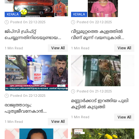
KERALA
KERALA
Posted On 22-12-2025
Posted On 22-12-2025
ജിപ്സി ഡ്രിഫ്റ്റ്
വീട്ടുമുറ്റത്തെ കുളത്തിൽ
ചെയ്യുന്നതിനിടെയുണ്ടായ
വീണ് മൂന്ന് വയസുകാരി
അപകടം; 14 വയസുകാരന്
മരിച്ചു
View All
View All
1 Min Read
1 Min Read
ദാരുണാന്ത്യം; ജീപ്സി
ഓടിച്ചയാൾ അറസ്റ്റിൽ.
Posted On 21-12-2025
Posted On 22-12-2025
മണ്ണാർക്കാട് ഇറങ്ങിയ പുലി
രാജ്യത്താദ്യം;
കൂട്ടിൽ കുടുങ്ങി
പുതുജീവനേകാൻ
View All
ഷിബുവിന്റെ ഹൃദയം
1 Min Read
View All
1 Min Read
എറണാകുളം സർക്കാർ
ജനറൽ
ആശുപത്രിയിലെത്തിച്ചു