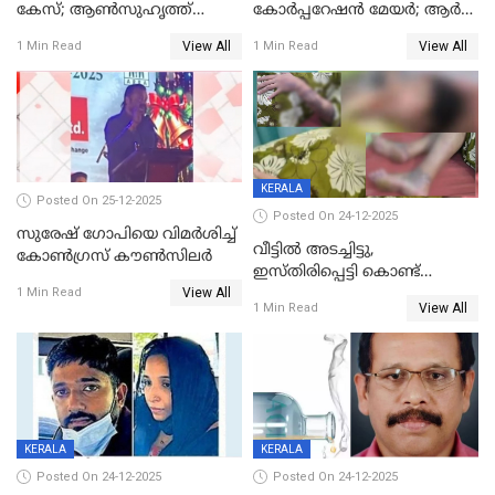
കേസ്; ആണ്‍സുഹൃത്ത്
കോര്‍പ്പറേഷന്‍ മേയർ; ആര്‍
പിടിയില്‍
ശ്രീലേഖയ്ക്ക് മുൻതൂക്കം
View All
View All
1 Min Read
1 Min Read
KERALA
Posted On 25-12-2025
Posted On 24-12-2025
സുരേഷ് ഗോപിയെ വിമര്‍ശിച്ച്
വീട്ടിൽ അടച്ചിട്ടു,
കോണ്‍ഗ്രസ് കൗണ്‍സിലര്‍
ഇസ്തിരിപ്പെട്ടി കൊണ്ട്
View All
പൊള്ളിച്ചു; 8 മാസം
1 Min Read
View All
1 Min Read
ഗർഭിണിയായ യുവതിക്ക് ക്രൂര
മർദനം
KERALA
KERALA
Posted On 24-12-2025
Posted On 24-12-2025