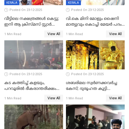
KERALA
KERALA
Posted On 23-12-2025
Posted On 23-12-2025
വീട്ടിലെ നക്ഷത്രങ്ങൾ കെട്ടു;
വി.കെ മിനി മോളും ഷൈനി
ഇനി ആ ക്രിസ്മസ് സ്റ്റാർ
മാത്യുവും കൊച്ചി മേയർ പദം
മാത്രം; പൈതങ്ങൾക്ക്
പങ്കിടും; ദീപ്തി മേരി വർഗീസ്
View All
View All
1 Min Read
1 Min Read
വേണ്ടിയുള്ള
മേയറാകില്ല
പിടിവലിക്കിടയിൽ
അപ്പൂപ്പനെതിരെ പോക്സോ
കേസ് ഒടുവിൽ 4 ജീവനുകൾ
പൊലിഞ്ഞു
Posted On 23-12-2025
Posted On 23-12-2025
കട കത്തിച്ച് കളയും,
ശബരിമല സ്വര്‍ണക്കവര്‍ച്ച
പറവൂരില്‍ ഭീകരാന്തരീക്ഷം
കേസ്; ദുരൂഹത കൂട്ടി
സൃഷ്ടിച്ച് കുട്ടി ലഹരിസംഘം
വിദേശവ്യവസായിയുടെ മൊഴി
View All
View All
1 Min Read
1 Min Read