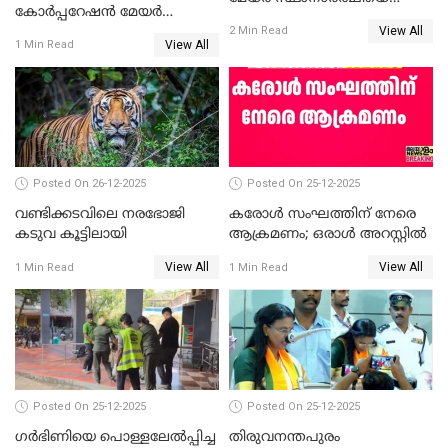
കോര്‍പ്പറേഷന്‍ മേയര്‍
പരസ്യമായി പ്രഖ്യാപിച്ചില്ല
View All
തെരഞ്ഞെടുപ്പ്; സിപിഐഎം
2 Min Read
View All
1 Min Read
ഹൈക്കോടതിയിലേക്ക്;
സത്യപ്രതിജ്ഞ ചടങ്ങില്‍
ചട്ടലംഘനമെന്ന് പാർട്ടി
Posted On 26-12-2025
Posted On 25-12-2025
വണ്ടിക്കടവിലെ നരഭോജി
കരോള്‍ സംഘത്തിന് നേരെ
കടുവ കൂട്ടിലായി
ആക്രമണം; ഒരാള്‍ അറസ്റ്റില്‍
View All
View All
1 Min Read
1 Min Read
Posted On 25-12-2025
Posted On 25-12-2025
ഗര്‍ഭിണിയെ പൊള്ളലേല്‍പ്പിച്ച
തിരുവനന്തപുരം