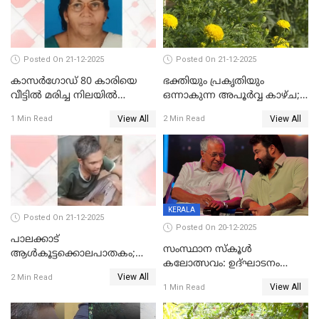
Posted On 21-12-2025
Posted On 21-12-2025
കാസർഗോഡ് 80 കാരിയെ
ഭക്തിയും പ്രകൃതിയും
വീട്ടിൽ മരിച്ച നിലയിൽ
ഒന്നാകുന്ന അപൂര്‍വ്വ കാഴ്ച;
കണ്ടെത്തി
ഭക്തർക്ക്
View All
View All
1 Min Read
2 Min Read
കാഴ്ചാനുഭവമൊരുക്കി
ശബരീ നന്ദനം
KERALA
Posted On 21-12-2025
Posted On 20-12-2025
പാലക്കാട്‌
സംസ്ഥാന സ്കൂൾ
ആൾകൂട്ടക്കൊലപാതകം;
കലോത്സവം: ഉദ്ഘാടനം
അന്വേഷണം
View All
മുഖ്യമന്ത്രി, സമാപനത്തിൽ
2 Min Read
ഊർജ്ജിതമാക്കിമാക്കി
View All
1 Min Read
മുഖ്യാതിഥിയായി
ക്രൈംബ്രാഞ്ച്
മോഹൻലാൽ