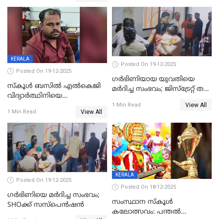
മുറിവുകളെന്ന് പോസ്റ്റ്‌മോർട്ടം
സഹോദരിപുത്രന് ജീവപര്യന്തം
റിപ്പോർട്ട്
KERALA
Posted On 19-12-2025
Posted On 19-12-2025
ഗര്‍ഭിണിയായ യുവതിയെ
സ്കൂൾ ബസിൽ എൽകെജി
മര്‍ദിച്ച സംഭവം; ജിസ്‌ട്രേറ്റ് തല
വിദ്യാര്‍ത്ഥിനിയെ
അന്വേഷണം വേണമെന്ന്
View All
ലൈംഗികമായി ഉപദ്രവിച്ചു;
1 Min Read
യുവതി
View All
1 Min Read
ക്ലീനര്‍ പിടിയിൽ
KERALA
Posted On 19-12-2025
Posted On 18-12-2025
ഗര്‍ഭിണിയെ മർദിച്ച സംഭവം;
സംസ്ഥാന സ്കൂൾ
SHOക്ക് സസ്പെൻഷൻ
കലോത്സവം: പന്തൽ