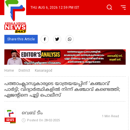
THU AUG 6, 2026 12:59 PM IST
Share this Article
Home
District
Kasaragod
പത്താംക്ലാസുകാരുടെ യാത്രയയപ്പിന് ‘കഞ്ചാവ്’
പാർട്ടി; വിദ്യാർത്ഥികളിൽ നിന്ന് കഞ്ചാവ് കണ്ടെത്തി;
ഏജന്‍റിനെ പൂട്ടി പൊലീസ്
വെബ് ടീം
1 Min Read
Posted On 28-02-2025