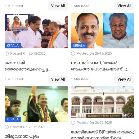
ഒന്നര വയസ്സുകാരന്
സഹോദരിയും വീട്ടിൽ തൂങ്ങി
View All
View All
1 Min Read
1 Min Read
ദാരുണാന്ത്യം
മരിച്ചനിലയിൽ
KERALA
KERALA
Posted On 26-12-2025
Posted On 26-12-2025
മേയറായി
നടന്നതിതാണ്, ‘മേയർ
തെരഞ്ഞെടുക്കപ്പെട്ട
ആകാൻ പോവുകയാണ്...;
ശേഷമുള്ള പി ഇന്ദിരയുടെ
ആവട്ടെ, അഭിനന്ദനങ്ങൾ’;
View All
View All
1 Min Read
1 Min Read
ആദ്യ വോട്ട് അസാധു; കണ്ണൂർ
മുഖ്യമന്ത്രിയുടെ ഓഫീസ്
ഡെപ്യൂട്ടി മേയർ സ്ഥാനത്ത്
തന്നെ വിശദീകരിയ്ക്കുന്നു;
താഹിറിന് വിജയം
സത്യമിതാണ്
KERALA
Posted On 26-12-2025
Posted On 26-12-2025
കോഴിക്കോട് BJPയിൽ തർക്കം;
തിരുവനന്തപുരം
മേയർ സ്ഥാനാർത്ഥിയെ