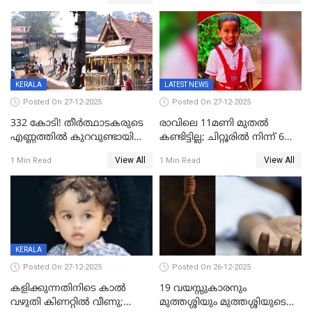
കേസ്; തർക്കമുണ്ടായത്
അപകടം കണ്ണൂരിൽ
ഫേഷ്യലിന് 300 രൂപ
ആവശ്യപ്പെട്ടതിനെച്ചൊല്ലി
KERALA
LATEST NEWS
Posted On 27-12-2025
Posted On 27-12-2025
332 കോടി! തീർത്ഥാടകരുടെ
രാവിലെ 11മണി മുതൽ
എണ്ണത്തിൽ കുറവുണ്ടായിട്ടും
കണ്ടിട്ടില്ല; ചിറ്റൂരിൽ നിന്ന് 6
ശബരിമലയിൽ വരുമാനം
വയസ്സുകാരനെ കാണാതായി
View All
View All
1 Min Read
1 Min Read
കുതിച്ചുയരുന്നു
KERALA
Posted On 27-12-2025
Posted On 26-12-2025
കളിക്കുന്നതിനിടെ കാൽ
19 വയസ്സുകാരനും
വഴുതി കിണറ്റിൽ വീണു;
മുത്തശ്ശിയും മുത്തശ്ശിയുടെ