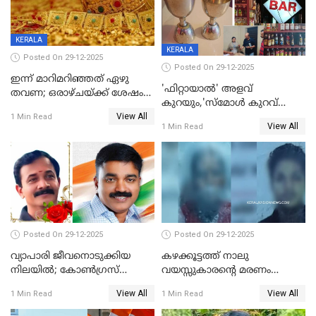
KERALA
KERALA
Posted On 29-12-2025
Posted On 29-12-2025
ഇന്ന് മാറിമറിഞ്ഞത് ഏഴു
'ഫിറ്റായാൽ' അളവ്
തവണ; ഒരാഴ്ചയ്ക്ക് ശേഷം
കുറയും,'സ്‌മോൾ കുറവ്
സ്വർണവിലയിൽ ഇടിവ്
View All
പിടികൂടി; ബാറിന് 25,000 രൂപ
1 Min Read
View All
1 Min Read
പിഴ
Posted On 29-12-2025
Posted On 29-12-2025
വ്യാപാരി ജീവനൊടുക്കിയ
കഴക്കൂട്ടത്ത് നാലു
നിലയില്‍; കോണ്‍ഗ്രസ്
വയസ്സുകാരന്റെ മരണം
കൗണ്‍സിലറുടെ
കൊലപാതകം: അമ്മയും
View All
View All
1 Min Read
1 Min Read
മാനസികപീഡനമെന്ന് കുറിപ്പ്
സുഹൃത്തും പൊലീസ്
കസ്റ്റഡിയിൽ