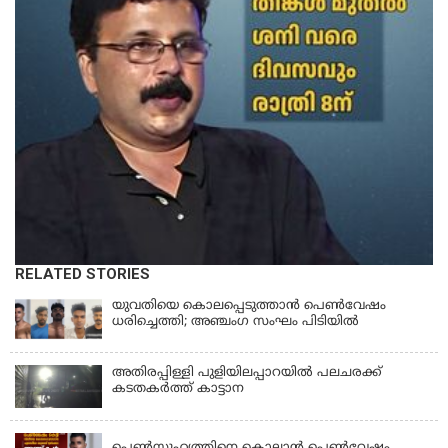
RELATED STORIES
യുവതിയെ കൊലപ്പെടുത്താൻ പെൺവേഷം
ധരിച്ചെത്തി; അഞ്ചംഗ സംഘം പിടിയിൽ
അതിരപ്പിള്ളി പുളിയിലപ്പാറയിൽ പലചരക്ക്
കടതകർത്ത് കാട്ടാന
KERALA