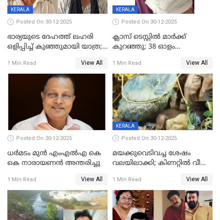
KERALA
KERALA
Posted On 30-12-2025
Posted On 30-12-2025
ഭാര്യയുടെ ദേഹത്ത് ലഹരി
ക്ലാസ് ടെസ്റ്റിൽ മാർക്ക്
ഒളിപ്പിച്ച് കുഞ്ഞുമായി യാത്ര;
കുറഞ്ഞു; 38 ഓളം
ഓട്ടോ വളഞ്ഞ് ദമ്പതികളെ
വിദ്യാർഥികളെ ട്യൂഷൻ
View All
View All
1 Min Read
1 Min Read
പിടികൂടി പൊലീസ്
സെന്ററിലെ അധ്യാപകന്‍
മർദിച്ചതായി പരാതി
KERALA
Posted On 30-12-2025
Posted On 30-12-2025
ധർമടം മുൻ എംഎല്‍എ കെ
മയക്കുവെടിവച്ച ശേഷം
കെ നാരായണന്‍ അന്തരിച്ചു
വലയിലാക്കി; കിണറ്റിൽ വീണ
കടുവയെ പുറത്തെത്തിച്ചു
View All
View All
1 Min Read
1 Min Read