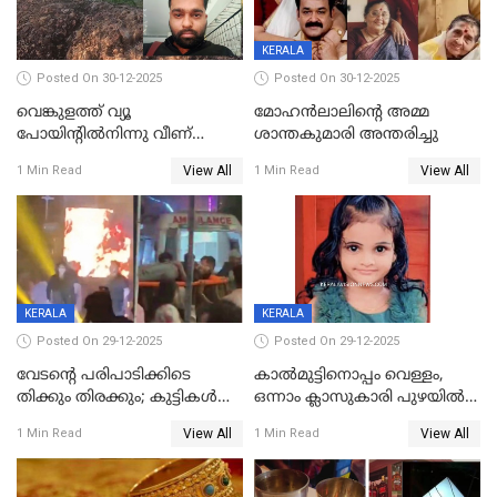
KERALA
Posted On 30-12-2025
Posted On 30-12-2025
വെങ്കുളത്ത് വ്യൂ
മോഹന്‍ലാലിന്‍റെ അമ്മ
പോയിന്റിൽനിന്നു വീണ്
ശാന്തകുമാരി അന്തരിച്ചു
യുവാവ് മരിച്ചു
View All
View All
1 Min Read
1 Min Read
KERALA
KERALA
Posted On 29-12-2025
Posted On 29-12-2025
വേടന്റെ പരിപാടിക്കിടെ
കാൽമുട്ടിനൊപ്പം വെള്ളം,
തിക്കും തിരക്കും; കുട്ടികള്‍
ഒന്നാം ക്ലാസുകാരി പുഴയിൽ
ഉള്‍പ്പെടെ നിരവധി പേര്‍ക്ക്
മുങ്ങി മരിച്ചു; ദാരുണ സംഭവം
View All
View All
1 Min Read
1 Min Read
പരിക്ക്; പാളം മറികടന്ന
കുട്ടികൾക്കൊപ്പം
യുവാവ് ട്രെയിന്‍ തട്ടി മരിച്ചു
കളിക്കുന്നതിനിടെ