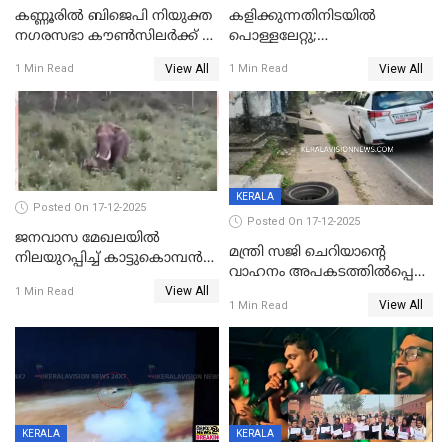
കണ്ണൂരിൽ ബിജെപി നിയുക്ത
കളിക്കുന്നതിനിടയിൽ
നഗരസഭാ കൗൺസിലർക്ക് 36
പൊള്ളലേറ്റു;
വർഷം തടവുശിക്ഷ
ചികിത്സയിലായിരുന്ന രണ്ടാം
View All
View All
1 Min Read
1 Min Read
ക്ലാസ് വിദ്യാർത്ഥിനി മരിച്ചു
KERALA
Posted On 17-12-2025
Posted On 17-12-2025
ജനവാസ മേഖലയില്‍
മന്ത്രി സജി ചെറിയാന്റെ
നിലയുറപ്പിച്ച് കാട്ടുകൊമ്പന്‍
വാഹനം അപകടത്തിൽപ്പെട്ടു;
പടയപ്പ
View All
മന്ത്രിയും സംഘവും
1 Min Read
View All
1 Min Read
രക്ഷപ്പെട്ടത് തലനാരിടയ്ക്ക്
KERALA
KERALA