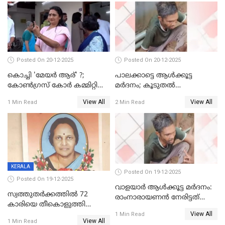
Posted On 20-12-2025
Posted On 20-12-2025
കൊച്ചി 'മേയർ ആര്' ?;
പാലക്കാട്ടെ ആള്‍ക്കൂട്ട
കോണ്‍ഗ്രസ് കോര്‍ കമ്മിറ്റി
മര്‍ദനം; കൂടുതല്‍
യോഗം ചൊവ്വാഴ്ച
അറസ്റ്റുണ്ടാവും, മര്‍ദിച്ചത് 15
View All
View All
1 Min Read
2 Min Read
അംഗ സംഘമെന്ന് വിവരം
KERALA
Posted On 19-12-2025
Posted On 19-12-2025
വാളയാർ ആൾക്കൂട്ട മർദനം:
സ്വത്തുതര്‍ക്കത്തില്‍ 72
രാംനാരായണൻ നേരിട്ടത്
കാരിയെ തീകൊളുത്തി
കൊടും ക്രൂരത; ശരീരത്തിൽ
View All
കൊന്നു;
1 Min Read
നാൽപ്പതിലേറെ
View All
1 Min Read
ക്രൂരകൊലപാതകത്തില്‍