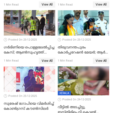
View All
View All
1 Min Read
1 Min Read
Posted On 25-12-2025
Posted On 25-12-2025
ഗര്‍ഭിണിയെ പൊള്ളലേല്‍പ്പിച്ച
തിരുവനന്തപുരം
കേസ്; ആണ്‍സുഹൃത്ത്
കോര്‍പ്പറേഷന്‍ മേയർ; ആര്‍
പിടിയില്‍
ശ്രീലേഖയ്ക്ക് മുൻതൂക്കം
View All
View All
1 Min Read
1 Min Read
KERALA
Posted On 25-12-2025
Posted On 24-12-2025
സുരേഷ് ഗോപിയെ വിമര്‍ശിച്ച്
വീട്ടിൽ അടച്ചിട്ടു,
കോണ്‍ഗ്രസ് കൗണ്‍സിലര്‍
ഇസ്തിരിപ്പെട്ടി കൊണ്ട്