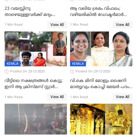
23 വയസ്സിനു
ആ വലിയ ശ്രമം വിഫലം;
താഴെയുള്ളവർക്ക് മദ്യം
വഴിയരികില്‍ ‌ഡോക്ടര്‍മാര്‍
നൽകിയതിനെതിരെ കർശന
ശസ്ത്രക്രിയ നടത്തിയ ലിനു
View All
View All
1 Min Read
1 Min Read
നടപടി;സ്ഥാപനങ്ങൾക്കെതിരെ
മരണത്തിന് കീഴടങ്ങി
രണ്ട് കേസുകൾ
KERALA
KERALA
Posted On 23-12-2025
Posted On 23-12-2025
വീട്ടിലെ നക്ഷത്രങ്ങൾ കെട്ടു;
വി.കെ മിനി മോളും ഷൈനി
ഇനി ആ ക്രിസ്മസ് സ്റ്റാർ
മാത്യുവും കൊച്ചി മേയർ പദം
മാത്രം; പൈതങ്ങൾക്ക്
പങ്കിടും; ദീപ്തി മേരി വർഗീസ്
View All
View All
1 Min Read
1 Min Read
വേണ്ടിയുള്ള
മേയറാകില്ല
പിടിവലിക്കിടയിൽ
അപ്പൂപ്പനെതിരെ പോക്സോ
കേസ് ഒടുവിൽ 4 ജീവനുകൾ
പൊലിഞ്ഞു