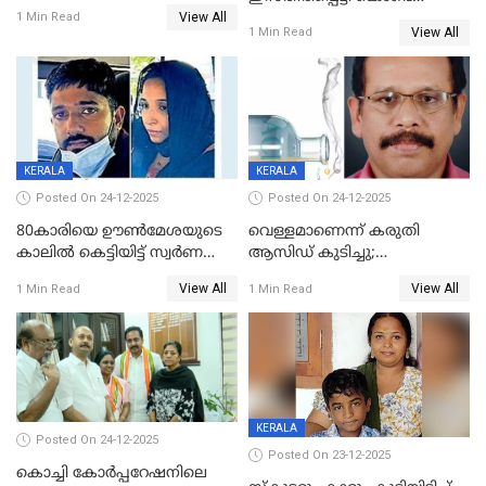
View All
പൊള്ളിച്ചു; 8 മാസം
1 Min Read
View All
1 Min Read
ഗർഭിണിയായ യുവതിക്ക് ക്രൂര
മർദനം
KERALA
KERALA
Posted On 24-12-2025
Posted On 24-12-2025
80കാരിയെ ഊൺമേശയുടെ
വെള്ളമാണെന്ന് കരുതി
കാലിൽ കെട്ടിയിട്ട് സ്വർണവും
ആസിഡ് കുടിച്ചു;
പണവും കവർന്നു;
ചികിത്സയിലിരുന്ന ആള്‍
View All
View All
1 Min Read
1 Min Read
കൊച്ചുമകനും സുഹൃത്തും
മരിച്ചു
അറസ്റ്റിൽ
KERALA
Posted On 24-12-2025
Posted On 23-12-2025
കൊച്ചി കോര്‍പ്പറേഷനിലെ