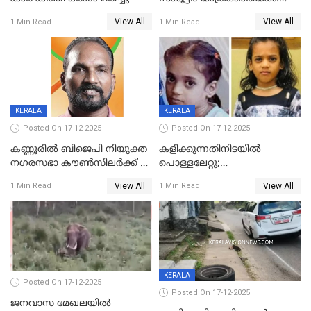
ദാരുണാന്ത്യം; അപകടം
View All
View All
1 Min Read
1 Min Read
കണ്ടോത്ത് ദേശീയ പാതയിൽ
KERALA
KERALA
Posted On 17-12-2025
Posted On 17-12-2025
കണ്ണൂരിൽ ബിജെപി നിയുക്ത
കളിക്കുന്നതിനിടയിൽ
നഗരസഭാ കൗൺസിലർക്ക് 36
പൊള്ളലേറ്റു;
വർഷം തടവുശിക്ഷ
ചികിത്സയിലായിരുന്ന രണ്ടാം
View All
View All
1 Min Read
1 Min Read
ക്ലാസ് വിദ്യാർത്ഥിനി മരിച്ചു
KERALA
Posted On 17-12-2025
Posted On 17-12-2025
ജനവാസ മേഖലയില്‍