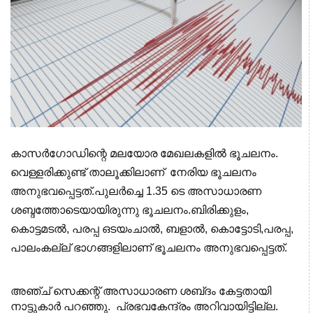
കാസർഗോഡിന്റെ മലയോര മേഖലകളിൽ ഭൂചലനം.
വെള്ളരിക്കുണ്ട് താലൂക്കിലാണ് നേരിയ ഭൂചലനം
അനുഭവപ്പെട്ടത്.
പുലർച്ചെ 1.35 ടെ അസാധാരണ
ശബ്ദത്തോടെയായിരുന്നു ഭൂചലനം.
ബിരിക്കുളം,
കൊട്ടമടൽ, പരപ്പ ഒടയംചാൽ, ബളാൽ, കൊട്ടോടി,പരപ്പ,
പാലംകല്ല് ഭാഗങ്ങളിലാണ് ഭൂചലനം അനുഭവപ്പെട്ടത്.
അഞ്ച് സെക്കന്റ് അസാധാരണ ശബ്‌
ദം
കേട്ടതായി
നാട്ടുകാർ പറഞ്ഞു. പ്രഭവകേന്ദ്രം അറിവായിട്ടില്ല.