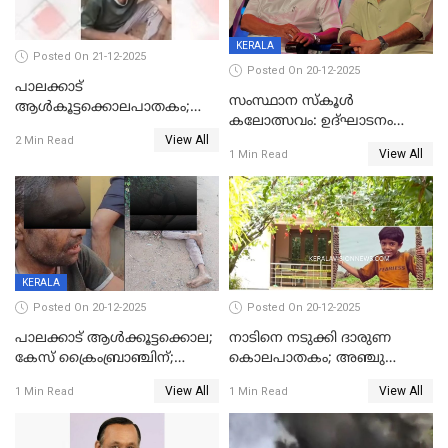
KERALA
Posted On 21-12-2025
Posted On 20-12-2025
പാലക്കാട്‌
സംസ്ഥാന സ്കൂൾ
ആൾകൂട്ടക്കൊലപാതകം;
കലോത്സവം: ഉദ്ഘാടനം
അന്വേഷണം
View All
മുഖ്യമന്ത്രി, സമാപനത്തിൽ
2 Min Read
ഊർജ്ജിതമാക്കിമാക്കി
View All
1 Min Read
മുഖ്യാതിഥിയായി
ക്രൈംബ്രാഞ്ച്
മോഹൻലാൽ
KERALA
Posted On 20-12-2025
Posted On 20-12-2025
പാലക്കാട് ആൾക്കൂട്ടക്കൊല;
നാടിനെ നടുക്കി ദാരുണ
കേസ് ക്രൈംബ്രാഞ്ചിന്;
കൊലപാതകം; അഞ്ചു
DYSPയുടെ നേതൃത്വത്തിൽ
വയസ്സുകാരനെ 'അമ്മ
View All
View All
1 Min Read
1 Min Read
അന്വേഷിക്കും
കഴുത്തുഞെരിച്ച് കൊന്നു