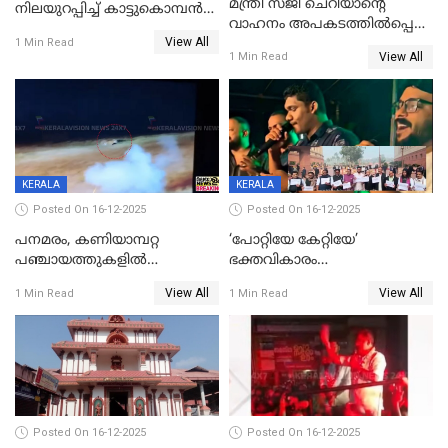
മന്ത്രി സജി ചെറിയാന്റെ
നിലയുറപ്പിച്ച് കാട്ടുകൊമ്പന്‍
വാഹനം അപകടത്തിൽപ്പെട്ടു;
പടയപ്പ
View All
മന്ത്രിയും സംഘവും
1 Min Read
View All
1 Min Read
രക്ഷപ്പെട്ടത് തലനാരിടയ്ക്ക്
KERALA
KERALA
Posted On 16-12-2025
Posted On 16-12-2025
പനമരം, കണിയാമ്പറ്റ
‘പോറ്റിയേ കേറ്റിയേ’
പഞ്ചായത്തുകളിൽ
ഭക്തവികാരം
ബുധനാഴ്ച വിദ്യാഭ്യാസ
വ്രണപ്പെടുത്തിയെന്നു
View All
View All
1 Min Read
1 Min Read
സ്ഥാപനങ്ങൾക്ക് അവധി
ഡിജിപിക്ക് പരാതി; ശക്തമായ
നടപടി വേണമെന്നു
സിപിഐഎമ്മും
Posted On 16-12-2025
Posted On 16-12-2025