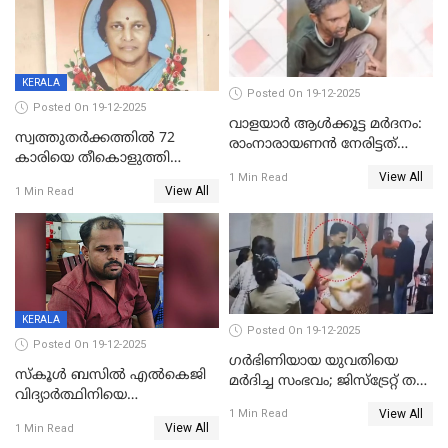
KERALA
Posted On 19-12-2025
Posted On 19-12-2025
വാളയാർ ആൾക്കൂട്ട മർദനം:
സ്വത്തുതര്‍ക്കത്തില്‍ 72
രാംനാരായണൻ നേരിട്ടത്
കാരിയെ തീകൊളുത്തി
കൊടും ക്രൂരത; ശരീരത്തിൽ
View All
കൊന്നു;
1 Min Read
നാൽപ്പതിലേറെ
View All
1 Min Read
ക്രൂരകൊലപാതകത്തില്‍
മുറിവുകളെന്ന് പോസ്റ്റ്‌മോർട്ടം
സഹോദരിപുത്രന് ജീവപര്യന്തം
റിപ്പോർട്ട്
KERALA
Posted On 19-12-2025
Posted On 19-12-2025
ഗര്‍ഭിണിയായ യുവതിയെ
സ്കൂൾ ബസിൽ എൽകെജി
മര്‍ദിച്ച സംഭവം; ജിസ്‌ട്രേറ്റ് തല
വിദ്യാര്‍ത്ഥിനിയെ
അന്വേഷണം വേണമെന്ന്
View All
ലൈംഗികമായി ഉപദ്രവിച്ചു;
1 Min Read
യുവതി
View All
1 Min Read
ക്ലീനര്‍ പിടിയിൽ