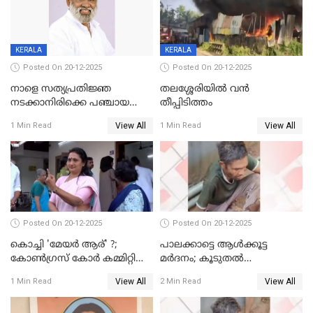
KERALA
KERALA
Posted On 20-12-2025
Posted On 20-12-2025
നാളെ സത്യപ്രതിജ്ഞ
തലശ്ശേരിയിൽ വൻ
നടക്കാനിരിക്കെ പഞ്ചായത്ത്
തീപ്പിടിത്തം
മെമ്പർ മരിച്ചു
View All
View All
1 Min Read
1 Min Read
Posted On 20-12-2025
Posted On 20-12-2025
കൊച്ചി 'മേയർ ആര്' ?;
പാലക്കാട്ടെ ആള്‍ക്കൂട്ട
കോണ്‍ഗ്രസ് കോര്‍ കമ്മിറ്റി
മര്‍ദനം; കൂടുതല്‍
യോഗം ചൊവ്വാഴ്ച
അറസ്റ്റുണ്ടാവും, മര്‍ദിച്ചത് 15
View All
View All
1 Min Read
2 Min Read
അംഗ സംഘമെന്ന് വിവരം