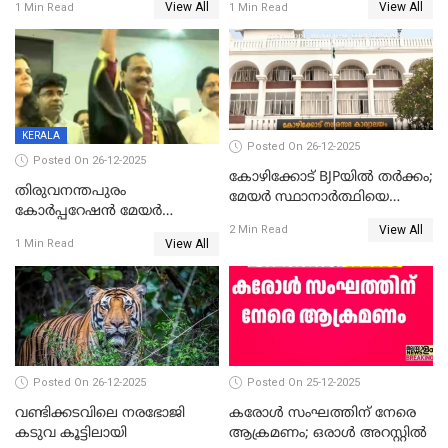
View All
View All
1 Min Read
1 Min Read
ആദ്യ വോട്ട് അസാധു; കണ്ണൂർ
മുഖ്യമന്ത്രിയുടെ ഓഫീസ്
ഡെപ്യൂട്ടി മേയർ സ്ഥാനത്ത്
തന്നെ വിശദീകരിയ്ക്കുന്നു;
താഹിറിന് വിജയം
സത്യമിതാണ്
KERALA
Posted On 26-12-2025
Posted On 26-12-2025
കോഴിക്കോട് BJPയിൽ തർക്കം;
തിരുവനന്തപുരം
മേയർ സ്ഥാനാർത്ഥിയെ
കോര്‍പ്പറേഷന്‍ മേയര്‍
പരസ്യമായി പ്രഖ്യാപിച്ചില്ല
View All
തെരഞ്ഞെടുപ്പ്; സിപിഐഎം
2 Min Read
View All
1 Min Read
ഹൈക്കോടതിയിലേക്ക്;
സത്യപ്രതിജ്ഞ ചടങ്ങില്‍
ചട്ടലംഘനമെന്ന് പാർട്ടി
Posted On 26-12-2025
Posted On 25-12-2025
വണ്ടിക്കടവിലെ നരഭോജി
കരോള്‍ സംഘത്തിന് നേരെ
കടുവ കൂട്ടിലായി
ആക്രമണം; ഒരാള്‍ അറസ്റ്റില്‍