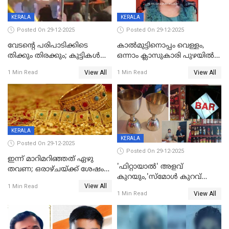
KERALA
KERALA
Posted On 29-12-2025
Posted On 29-12-2025
വേടന്റെ പരിപാടിക്കിടെ
കാൽമുട്ടിനൊപ്പം വെള്ളം,
തിക്കും തിരക്കും; കുട്ടികള്‍
ഒന്നാം ക്ലാസുകാരി പുഴയിൽ
ഉള്‍പ്പെടെ നിരവധി പേര്‍ക്ക്
മുങ്ങി മരിച്ചു; ദാരുണ സംഭവം
View All
View All
1 Min Read
1 Min Read
പരിക്ക്; പാളം മറികടന്ന
കുട്ടികൾക്കൊപ്പം
യുവാവ് ട്രെയിന്‍ തട്ടി മരിച്ചു
കളിക്കുന്നതിനിടെ
KERALA
KERALA
Posted On 29-12-2025
Posted On 29-12-2025
ഇന്ന് മാറിമറിഞ്ഞത് ഏഴു
'ഫിറ്റായാൽ' അളവ്
തവണ; ഒരാഴ്ചയ്ക്ക് ശേഷം
കുറയും,'സ്‌മോൾ കുറവ്
സ്വർണവിലയിൽ ഇടിവ്
View All
പിടികൂടി; ബാറിന് 25,000 രൂപ
1 Min Read
View All
1 Min Read
പിഴ