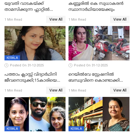
യുവതി വാടകയ്ക്ക്
കണ്ണൂരിൽ കെ സുധാകരൻ
താമസിക്കുന്ന ഫ്ലാറ്റില്‍
സ്ഥാനാർഥിയായേക്കും
തൂങ്ങിമരിച്ച നിലയില്‍;
View All
View All
1 Min Read
1 Min Read
സംഭവം കൈതപ്പൊയിലില്‍
KERALA
Posted On 31-12-2025
Posted On 31-12-2025
പത്താം ക്ലാസ്സ് വിദ്യാര്‍ഥിനി
റെയിൽവേ സ്റ്റേഷനിൽ
ജീവനൊടുക്കി;15കാരിയെ
ബന്ധുവിനെ കൊണ്ടാക്കി
കണ്ടെത്തിയത്
മടങ്ങുന്നതിനിടെ ടോറസ്സ്
View All
View All
1 Min Read
1 Min Read
കിടപ്പുമുറിയില്‍ തൂങ്ങി മരിച്ച
ലോറി സ്കൂട്ടറിൽ ഇടിച്ചു :
നിലയിൽ
യുവതിക്ക് ദാരുണാന്ത്യം
KERALA
KERALA