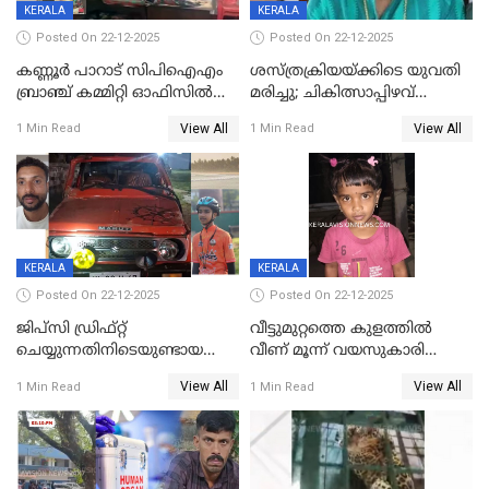
KERALA
KERALA
Posted On 22-12-2025
Posted On 22-12-2025
കണ്ണൂർ പാറാട് സിപിഐഎം
ശസ്ത്രക്രിയയ്‌ക്കിടെ യുവതി
ബ്രാഞ്ച് കമ്മിറ്റി ഓഫിസിൽ
മരിച്ചു; ചികിത്സാപ്പിഴവ്
തീയിട്ടു; നേതാക്കളുടെ
ആരോപിച്ച് ബന്ധുക്കൾ;
View All
View All
1 Min Read
1 Min Read
ചിത്രങ്ങളടക്കം കത്തിയ
സംഭവം മാവേലിക്കരയിൽ
നിലയിൽ
KERALA
KERALA
Posted On 22-12-2025
Posted On 22-12-2025
ജിപ്സി ഡ്രിഫ്റ്റ്
വീട്ടുമുറ്റത്തെ കുളത്തിൽ
ചെയ്യുന്നതിനിടെയുണ്ടായ
വീണ് മൂന്ന് വയസുകാരി
അപകടം; 14 വയസുകാരന്
മരിച്ചു
View All
View All
1 Min Read
1 Min Read
ദാരുണാന്ത്യം; ജീപ്സി
ഓടിച്ചയാൾ അറസ്റ്റിൽ.