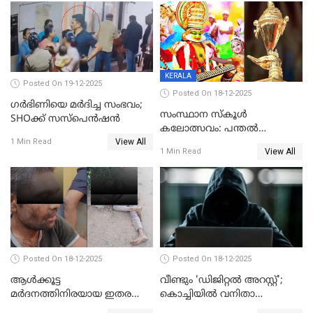
KERALA
Posted On 19-12-2025
Posted On 18-12-2025
ഗര്‍ഭിണിയെ മർദിച്ച സംഭവം;
സംസ്ഥാന സ്കൂൾ
SHOക്ക് സസ്പെൻഷൻ
കലോത്സവം: പന്തൽ
View All
കാൽനാട്ടൽ 20 ന്
1 Min Read
View All
1 Min Read
Posted On 18-12-2025
Posted On 18-12-2025
ആൾക്കൂട്ട
വീണ്ടും 'ഡിജിറ്റല്‍ അറസ്റ്റ്';
മർദനത്തിനിരയായ ഇതര
കൊച്ചിയില്‍ വനിതാ
സംസ്ഥാന തൊഴിലാളി മരിച്ചു;
ഡോക്ടര്‍ക്ക് നഷ്ടമായത് 6.38