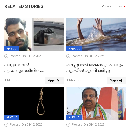
RELATED STORIES
View all news
KERALA
KERALA
Posted On 31-12-2025
Posted On 31-12-2025
കസ്റ്റഡിയിൽ
മലപ്പുറത്ത് അമ്മയും മകനും
എടുക്കുന്നതിനിടെ
പുഴയിൽ മുങ്ങി മരിച്ചു
വിലങ്ങുമായി രക്ഷപ്പെട്ട
View All
View All
1 Min Read
1 Min Read
വധശ്രമക്കേസ് പ്രതി പിടിയിൽ
KERALA
KERALA
Posted On 31-12-2025
Posted On 31-12-2025