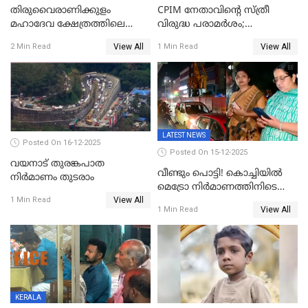
തിരുവൈരാണിക്കുളം
CPIM നേതാവിൻ്റെ സ്ത്രീ
മഹാദേവ ക്ഷേത്രത്തിലെ
വിരുദ്ധ പരാമർശം;
നടതുറപ്പ് മഹോത്സവത്തിന്
കേസെടുത്ത് പൊലീസ്
View All
View All
2 Min Read
1 Min Read
ജനുവരി 2 ന് തുടക്കമാകും
LATEST NEWS
Posted On 16-12-2025
Posted On 15-12-2025
വയനാട് തുരങ്കപാത
വീണ്ടും പൊട്ടി! കൊച്ചിയിൽ
നിർമാണം തുടരാം
മെട്രോ നിർമാണത്തിനിടെ
View All
കുടിവെള്ള പൈപ്പ് പൊട്ടി,
1 Min Read
View All
1 Min Read
റോഡിൽ ഗതാഗത കുരുക്ക്,
കലൂർ സ്റ്റേഡിയം റോഡ്
ഉപരോധിച്ച് കോൺഗ്രസ്
KERALA