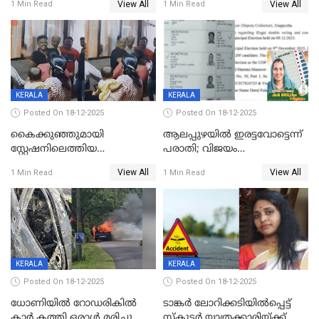
View All
View All
1 Min Read
1 Min Read
നടുക്കുന്ന സംഭവം
കോടി രൂപ
വാളയാറിൽ
KERALA
KERALA
Posted On 18-12-2025
Posted On 18-12-2025
കൈക്കുഞ്ഞുമായി
ആലപ്പുഴയിൽ ഇരട്ടവോട്ടെന്ന്
സ്റ്റേഷനിലെത്തിയ
പരാതി; വിജയം
യുവതിയ്ക്ക് മർദ്ദനം; സിഐ
റദ്ദാക്കണമെന്ന് വലിയമരം
View All
View All
1 Min Read
1 Min Read
കരണത്തടിച്ചു; CC ടിവി
വാർഡിലെ എൽഡിഎഫ്
ദൃശ്യങ്ങൾ പുറത്ത്
സ്ഥാനാർത്ഥി
KERALA
KERALA
Posted On 18-12-2025
Posted On 18-12-2025
ധോണിയിൽ റോഡരികിൽ
ടാങ്കർ ലോറിക്കടിയിൽപ്പെട്ട്
കാർ കത്തി ഒരാൾ മരിച്ചു
സ്കൂട്ടർ യാത്രക്കാരിയ്ക്ക്