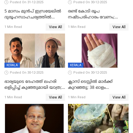
Posted On 31-12-2025
Posted On 30-12-2025
5 മാസം മുൻപ് ഇസ്രയേലിൽ
രണ്ട് കോടി രൂപ
ദുരൂഹസാഹചര്യത്തിൽ
നഷ്ടപരിഹാരം വേണം;
മരിച്ചനിലയിൽ കണ്ടെത്തിയ
ജിസിഡിഎക്ക് വക്കീൽ
View All
View All
1 Min Read
1 Min Read
മലയാളി യുവാവിന്റെ ഭാര്യയും
നോട്ടീസയച്ച് ഉമാ തോമസ്
മരിച്ചു
KERALA
KERALA
Posted On 30-12-2025
Posted On 30-12-2025
ഭാര്യയുടെ ദേഹത്ത് ലഹരി
ക്ലാസ് ടെസ്റ്റിൽ മാർക്ക്
ഒളിപ്പിച്ച് കുഞ്ഞുമായി യാത്ര;
കുറഞ്ഞു; 38 ഓളം
ഓട്ടോ വളഞ്ഞ് ദമ്പതികളെ
വിദ്യാർഥികളെ ട്യൂഷൻ
View All
View All
1 Min Read
1 Min Read
പിടികൂടി പൊലീസ്
സെന്ററിലെ അധ്യാപകന്‍
മർദിച്ചതായി പരാതി