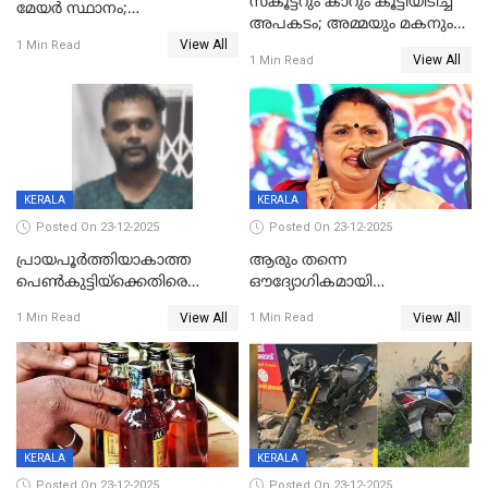
സ്കൂട്ടറും കാറും കൂട്ടിയിടിച്ച്
മേയര്‍ സ്ഥാനം;
അപകടം; അമ്മയും മകനും
കോണ്‍ഗ്രസില്‍ അതൃപതി
View All
മരിച്ചു, മറ്റൊരു മകൻ
1 Min Read
രൂക്ഷം
View All
1 Min Read
ഗുരുതരാവസ്ഥയിൽ
KERALA
KERALA
Posted On 23-12-2025
Posted On 23-12-2025
പ്രായപൂർത്തിയാകാത്ത
ആരും തന്നെ
പെൺകുട്ടിയ്ക്കെതിരെ
ഔദ്യോഗികമായി
ലൈംഗികാതിക്രമം; 36കാരന്
അറിയിച്ചിട്ടില്ല, മേയറെ
View All
View All
1 Min Read
1 Min Read
59 വർഷം തടവും 90,൦൦൦ രൂപ
കണ്ടെത്താൻ ഇന്ന് കോർ
പിഴയും ശിക്ഷ
കമ്മിറ്റി കൂടിയില്ല';
അതൃപ്തിയുമായി ദീപ്തി മേരി
വർഗീസ്
KERALA
KERALA
Posted On 23-12-2025
Posted On 23-12-2025