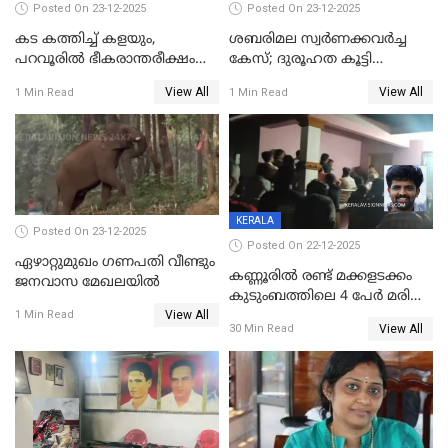
Posted On 23-12-2025
Posted On 23-12-2025
കട കത്തിച്ച് കളയും,
ശബരിമല സ്വര്‍ണക്കവര്‍ച്ച
പറവൂരില്‍ ഭീകരാന്തരീക്ഷം
കേസ്; ദുരൂഹത കൂട്ടി
സൃഷ്ടിച്ച് കുട്ടി ലഹരിസംഘം
വിദേശവ്യവസായിയുടെ മൊഴി
View All
View All
1 Min Read
1 Min Read
KERALA
Posted On 23-12-2025
Posted On 22-12-2025
ഏഴാറ്റുമുഖം ഗണപതി വീണ്ടും
കണ്ണൂരിൽ രണ്ട് മക്കളടക്കം
ജനവാസ മേഖലയിൽ
കുടുംബത്തിലെ 4 പേർ മരിച്ച
View All
നിലയിൽ
1 Min Read
View All
30 Min Read