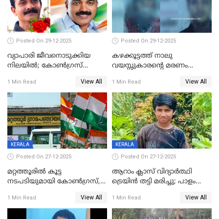
Posted On 29-12-2025
Posted On 29-12-2025
വ്യാപാരി ജീവനൊടുക്കിയ
കഴക്കൂട്ടത്ത് നാലു
നിലയില്‍; കോണ്‍ഗ്രസ്
വയസ്സുകാരന്റെ മരണം
കൗണ്‍സിലറുടെ
കൊലപാതകം: അമ്മയും
View All
View All
1 Min Read
1 Min Read
മാനസികപീഡനമെന്ന് കുറിപ്പ്
സുഹൃത്തും പൊലീസ്
കസ്റ്റഡിയിൽ
KERALA
KERALA
Posted On 27-12-2025
Posted On 27-12-2025
മറ്റത്തൂരിൽ കൂട്ട
ആറാം ക്ലാസ് വിദ്യാർത്ഥി
നടപടിയുമായി കോണ്‍ഗ്രസ്,
ട്രെയിൻ തട്ടി മരിച്ചു; പാളം
ബിജെപി പാളയത്തിലെത്തിയ
മുറിച്ചുകടക്കുന്നതിനിടെ
View All
View All
1 Min Read
1 Min Read
എട്ട് പേര്‍ ഉള്‍പ്പെടെ
അപകടം മലപ്പുറത്ത്
പത്തുപേരെ പുറത്താക്കി,