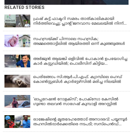
RELATED STORIES
KERALA
ഫ്രഷ് കട്ട് ഫാക്ടറി സമരം താത്കാലികമായി
നിർത്തിവെച്ചു; പ്ലാൻ്റ് ജനവാസ മേഖലയിൽ നിന്ന്
മാറ്റാൻ കമ്പനി സന്നദ്ധത അറിയിച്ചതായി പി.കെ
KERALA
ഫിറോസ് എംഎൽഎ
സഹസ്രയ്ക്ക് പിന്നാലെ സഹസ്രിക;
അമ്മത്തൊട്ടിലില്‍ ആയിരത്തി ഒന്ന് കുഞ്ഞുങ്ങള്‍
KERALA
അർജുൻ ആയങ്കി ഒളിവിൽ പോകാൻ ഉപയോഗിച്ച
കാർ കസ്റ്റഡിയിൽ; പൊലീസിന് കിട്ടിയ
വാഹനത്തിന്റെ ഉടമ അർജുന്റെ ഭാര്യ
പെരിങ്ങോം സി.ആർ.പി.എഫ്. ക്യാമ്പിലെ ഹെഡ്
കോൺസ്റ്റബിൾ ക്വാർട്ടേഴ്സിൽ മരിച്ച നിലയിൽ
LATEST NEWS
'ഓപ്പറേഷൻ റോളക്സ്'; പോക്സോ കേസിൽ
ഗുണ്ടാ തലവൻ സാഗേഷ് കുമ്പാളി അറസ്റ്റിൽ
KERALA
രാജേഷിന്റെ മൃതദേഹത്തോട് അനാദരവ്: പയ്യന്നൂർ
തഹസിൽദാർക്കെതിരെ നടപടി; സസ്പെൻഡ്
ചെയ്യാൻ നിർദേശം നൽകി മന്ത്രി
KERALA