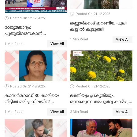
Posted On 21-12-2025
Posted On 22-12-2025
മണ്ണാർക്കാട് ഇറങ്ങിയ പുലി
രാജ്യത്താദ്യം;
കൂട്ടിൽ കുടുങ്ങി
പുതുജീവനേകാൻ
View All
ഷിബുവിന്റെ ഹൃദയം
1 Min Read
View All
1 Min Read
എറണാകുളം സർക്കാർ
ജനറൽ
ആശുപത്രിയിലെത്തിച്ചു
Posted On 21-12-2025
Posted On 21-12-2025
കാസർഗോഡ് 80 കാരിയെ
ഭക്തിയും പ്രകൃതിയും
വീട്ടിൽ മരിച്ച നിലയിൽ
ഒന്നാകുന്ന അപൂര്‍വ്വ കാഴ്ച;
കണ്ടെത്തി
ഭക്തർക്ക്
View All
View All
1 Min Read
2 Min Read
കാഴ്ചാനുഭവമൊരുക്കി
ശബരീ നന്ദനം