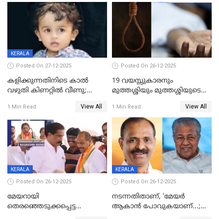
KERALA
Posted On 27-12-2025
Posted On 26-12-2025
കളിക്കുന്നതിനിടെ കാൽ
19 വയസ്സുകാരനും
വഴുതി കിണറ്റിൽ വീണു;
മുത്തശ്ശിയും മുത്തശ്ശിയുടെ
ഒന്നര വയസ്സുകാരന്
സഹോദരിയും വീട്ടിൽ തൂങ്ങി
View All
View All
1 Min Read
1 Min Read
ദാരുണാന്ത്യം
മരിച്ചനിലയിൽ
KERALA
KERALA
Posted On 26-12-2025
Posted On 26-12-2025
മേയറായി
നടന്നതിതാണ്, ‘മേയർ
തെരഞ്ഞെടുക്കപ്പെട്ട
ആകാൻ പോവുകയാണ്...;
ശേഷമുള്ള പി ഇന്ദിരയുടെ
ആവട്ടെ, അഭിനന്ദനങ്ങൾ’;