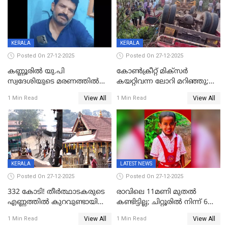
ചൊവ്വന്നൂരിലും നടപടി
KERALA
KERALA
Posted On 27-12-2025
Posted On 27-12-2025
കണ്ണൂരിൽ യു.പി
കോണ്‍ക്രീറ്റ് മിക്‌സര്‍
സ്വദേശിയുടെ മരണത്തിൽ
കയറ്റിവന്ന ലോറി മറിഞ്ഞു;
അഞ്ചംഗ സംഘത്തിനെതിരെ
രണ്ടുപേര്‍ക്ക് ദാരുണാന്ത്യം;
View All
View All
1 Min Read
1 Min Read
കേസ്; തർക്കമുണ്ടായത്
അപകടം കണ്ണൂരിൽ
ഫേഷ്യലിന് 300 രൂപ
ആവശ്യപ്പെട്ടതിനെച്ചൊല്ലി
KERALA
LATEST NEWS
Posted On 27-12-2025
Posted On 27-12-2025
332 കോടി! തീർത്ഥാടകരുടെ
രാവിലെ 11മണി മുതൽ
എണ്ണത്തിൽ കുറവുണ്ടായിട്ടും
കണ്ടിട്ടില്ല; ചിറ്റൂരിൽ നിന്ന് 6
ശബരിമലയിൽ വരുമാനം
വയസ്സുകാരനെ കാണാതായി
View All
View All
1 Min Read
1 Min Read
കുതിച്ചുയരുന്നു