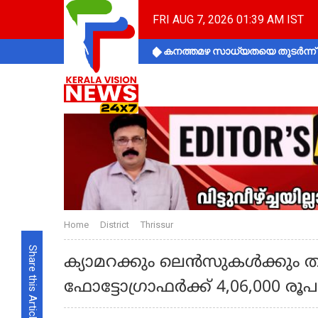
FRI AUG 7, 2026 01:39 AM IST
കനത്തമഴ സാധ്യതയെ തുടർന്ന് ക
Home
District
Thrissur
Share this Article
ക്യാമറക്കും ലെൻസുകൾക്കും തക
ഫോട്ടോഗ്രാഫർക്ക് 4,06,000 ര