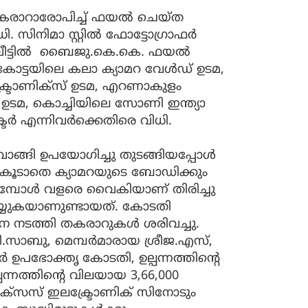
തകരാറാരോപിച്ച് ഫയൽ ചെയ്ത
 സിനിമാ സ്റ്റിൽ ഫോട്ടോഗ്രാഫർ
കൽ വീട്ടിൽ ബൈജു.കെ.കെ. ഫയൽ
ോട്ടയിലെ കലാ ക്യാമറ വേൾഡ് ഉടമ,
ട്രോണിക്സ് ഉടമ, എറണാകുളം
മ, കൊച്ചിയിലെ സോണി ഇന്ത്യാ
റക്ടർ എന്നിവർക്കെതിരെ വിധി.
ങ്ങി ഉപയോഗിച്ചു തുടങ്ങിയപ്പോൾ
 കൂടാതെ ക്യാമറയുടെ ബോഡിക്കും
ുമ്പോൾ വളരെ വൈകിയാണ് തിരിച്ചു
െയ്യുകയാണുണ്ടായത്. കോടതി
ന നടത്തി തകരാറുകൾ ശരിവച്ചു.
ി.സാബു, മെമ്പർമാരായ ശ്രീജ.എസ്,
പഭോക്തൃ കോടതി, ഉല്പന്നത്തിൻ്റെ
്നത്തിൻ്റെ വിലയായ 3,66,000
ക്സസ് ഇലക്ട്രോണിക് സിനോടും