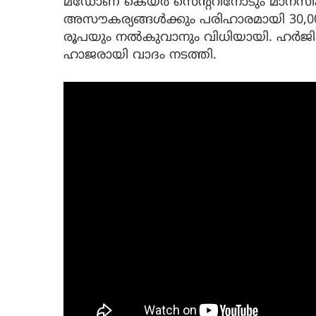
മഡോണ കെയർ സെൻ്ററിനോടും മാനസിക ബ
അസൗകര്യങ്ങൾക്കും പരിഹാരമായി 30,000
രൂപയും നൽകുവാനും വിധിയായി. ഹർജിക
ഹാജരായി വാദം നടത്തി.