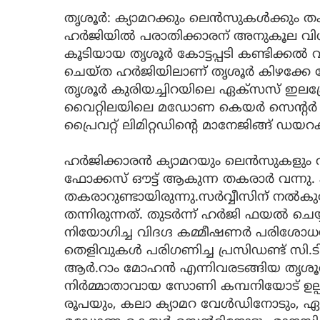
തൃശൂർ: ക്യാമറക്കും ലെൻസുകൾക്കും 
ഹർജിയിൽ പരാതിക്കാരന് അനുകൂല വിധി.
കൂടിയായ തൃശൂർ കോട്ടപ്പടി കണ്ടിക്
ചെയ്ത ഹർജിയിലാണ് തൃശൂർ കിഴക്കേ ക
തൃശൂർ കുരിയച്ചിറയിലെ ഏക്സസ് ഇലക്
വൈറ്റിലയിലെ മഡോണ കെയർ സെൻ്റർ ഉട
പ്രൈവറ്റ് ലിമിറ്റഡിൻ്റെ മാനേജിങ്ങ് ഡയ
ഹർജിക്കാരൻ ക്യാമറയും ലെൻസുകളും വാ
ഫോക്കസ് ഔട്ട് ആകുന്ന തകരാർ വന്നു.
തകരാറുണ്ടായിരുന്നു.സർവ്വീസിന് നൽക
തന്നിരുന്നത്. തുടർന്ന് ഹർജി ഫയൽ ച
നിയോഗിച്ച വിദഗ്ദ കമ്മീഷണർ പരിശോധ
തെളിവുകൾ പരിഗണിച്ച പ്രസിഡണ്ട് സി.ട
ആർ.റാം മോഹൻ എന്നിവരടങ്ങിയ തൃശൂർ ഉ
നിർമ്മാതാവായ സോണി കമ്പനിയോട് ഉല്പന
രൂപയും, കലാ ക്യാമറ വേൾഡിനോടും, ഏ