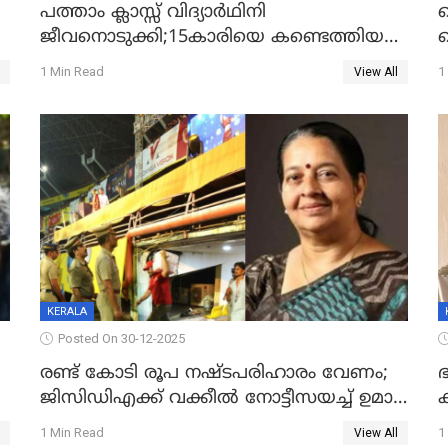
പത്താം ക്ലാസ്സ് വിദ്യാര്‍ഥിനി
ജീവനൊടുക്കി;15കാരിയെ കണ്ടെത്തിയത്
ക
കിടപ്പുമുറിയില്‍ തൂങ്ങി മരിച്ച നിലയിൽ
ല
1 Min Read
1
View All
ദ
KERALA
Posted On 30-12-2025
രണ്ട് കോടി രൂപ നഷ്ടപരിഹാരം വേണം;
ഭ
ജിസിഡിഎക്ക് വക്കീൽ നോട്ടീസയച്ച് ഉമാ
തോമസ്
1 Min Read
1
View All