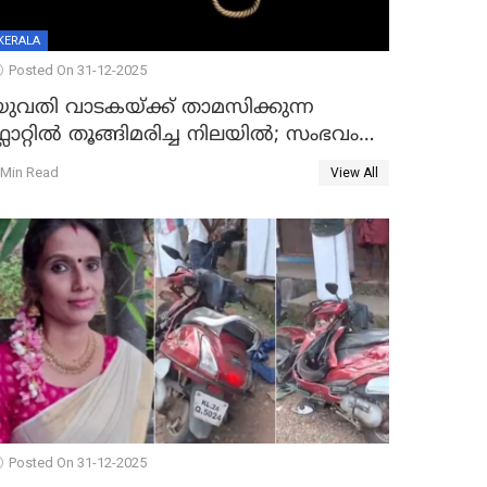
KERALA
Posted On 31-12-2025
യുവതി വാടകയ്ക്ക് താമസിക്കുന്ന
്ലാറ്റില്‍ തൂങ്ങിമരിച്ച നിലയില്‍; സംഭവം
കൈതപ്പൊയിലില്‍
 Min Read
View All
Posted On 31-12-2025