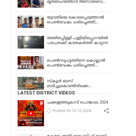
മൃതദേഹത്തോട് അനാദരവെന്ന്
ജാമ്യാപേക്ഷ തള്ളി
പരാതി; ആംബുലന്‍സ്
ക്രമീകരണത്തില്‍ ഗുരുതര
വീഴ്ച; മൃതദേഹം ചാവക്കാട്
യുവതിയെ കൊലപ്പെടുത്താൻ
വരെ എത്തിച്ചത് ഫ്രീസര്‍
പെൺവേഷം ധരിച്ചെത്തി;
സംവിധാനം ഇല്ലാതെയെന്നും
അഞ്ചംഗ സംഘം പിടിയിൽ
ആരോപണം
അതിരപ്പിള്ളി പുളിയിലപ്പാറയിൽ
പലചരക്ക് കടതകർത്ത് കാട്ടാന
KERALA
പെണ്‍സുഹൃത്തിനെ കൊല്ലാന്‍
പെണ്‍വേഷം ധരിച്ചെത്തി
യുവാവ്; അഞ്ചുപേരെ പൊക്കി
KERALA
പൊലീസ്
സ്കൂൾ ബസ്
ഓടിച്ചുകൊണ്ടിരിക്കെ
ഡ്രൈവർക്ക് ഹൃദയാഘാതം;
LATEST DISTRICT VIDEOS
ബസ് കെട്ടിടത്തിൽ ഇടിച്ചുനിന്നു;
ഡ്രൈവർ മരിച്ചു, രണ്ട്
ചക്കുളത്തുകാവ് പൊങ്കാല 2024
കുട്ടികൾക്ക് പരിക്ക്
Posted On 13-12-2024