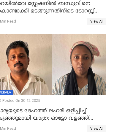
റെയിൽവേ സ്റ്റേഷനിൽ ബന്ധുവിനെ
ൊണ്ടാക്കി മടങ്ങുന്നതിനിടെ ടോറസ്സ്
ോറി സ്കൂട്ടറിൽ ഇടിച്ചു : യുവതിക്ക്
 Min Read
View All
ാരുണാന്ത്യം
KERALA
Posted On 30-12-2025
ാര്യയുടെ ദേഹത്ത് ലഹരി ഒളിപ്പിച്ച്
കുഞ്ഞുമായി യാത്ര; ഓട്ടോ വളഞ്ഞ്
ദമ്പതികളെ പിടികൂടി പൊലീസ്
 Min Read
View All