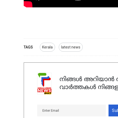
TAGS
Kerala
latest news
നിങ്ങൾ അറിയാൻ ആ
വാർത്തകൾ നിങ്ങള
Su