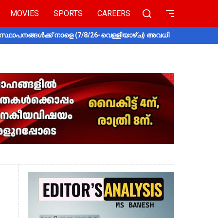
MOVIES
SPORTS
CAREERS
സ്ഥാപനങ്ങൾക്ക് നാളെ (7/8/26-വെള്ളിയാഴ്ച) അവധി
തൃശൂരിൽ