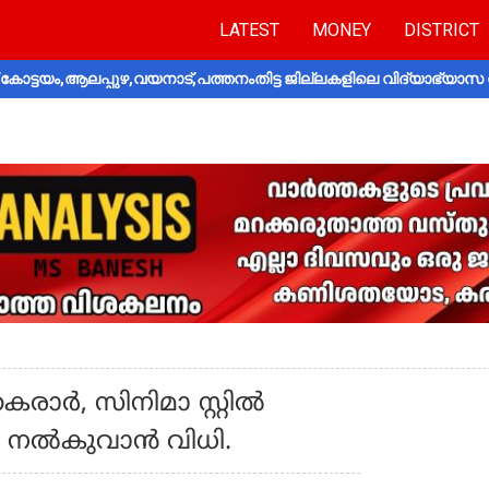
LATEST
MONEY
DISTRICT
ോട്ടയം,ആലപ്പുഴ,വയനാട്,പത്തനംതിട്ട ജില്ലകളിലെ വിദ്യാഭ്യാസ 
രാർ, സിനിമാ സ്റ്റിൽ
ൂപ നൽകുവാൻ വിധി.