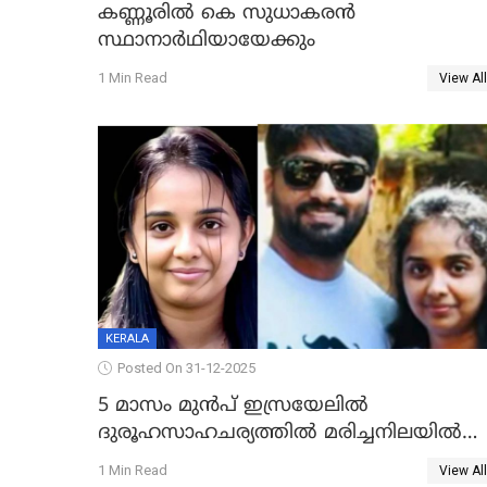
കണ്ണൂരിൽ കെ സുധാകരൻ
സ്ഥാനാർഥിയായേക്കും
1 Min Read
View All
KERALA
Posted On 31-12-2025
5 മാസം മുൻപ് ഇസ്രയേലിൽ
ദുരൂഹസാഹചര്യത്തിൽ മരിച്ചനിലയിൽ
കണ്ടെത്തിയ മലയാളി യുവാവിന്റെ
1 Min Read
View All