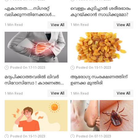
ഏകാന്തത.....സിഗരറ്റ്
വെള്ളം കുടിച്ചാല്‍ ശരീരഭാരം
വലിക്കുന്നതിനേക്കാള്‍
കുറയ്ക്കാന്‍ സാധിക്കുമോ?
മാരകമാണ് ഏകാന്തതയെന്ന്
View All
View All
1 Min Read
1 Min Read
പഠനങ്ങള്‍
Posted On 17-11-2023
Posted On 15-11-2023
മദ്യപിക്കാത്തവരില്‍ ലിവര്‍
ആരോഗ്യ സംരക്ഷണത്തിന്
സിറോസിസോ ! കാരണങ്ങള്‍
ഉണക്ക മുന്തിരി
നോക്കാം
View All
View All
1 Min Read
1 Min Read
Posted On 15-11-2023
Posted On 07-11-2023