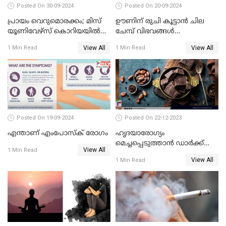
Posted On 30-09-2024
Posted On 20-09-2024
പ്രായം വെറുമൊരക്കം; മിസ്
ഊണിന് രുചി കൂട്ടാൻ ചില
യൂണിവേഴ്‌സ് കൊറിയയില്‍
ചേമ്പ് വിഭവങ്ങൾ
പങ്കെടുത്ത് 80 കാരി
പരിചയപ്പെടാം
View All
View All
1 Min Read
1 Min Read
Posted On 19-09-2024
Posted On 22-12-2023
എന്താണ് എംപോസ്‌ക് രോഗം
ഹൃദയാരോഗ്യം
മെച്ചപ്പെടുത്താന്‍ ഡാര്‍ക്ക്
View All
1 Min Read
ചോക്ലേറ്റ്
View All
1 Min Read