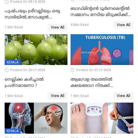
Posted On 04-12-2024
ബാഡ്മിന്റൺ ടൂർണമെന്റിൽ
പുഷ്പയും ശ്രീവല്ലിയും ഒരു
സമ്മാനം നേടിയ മിടുക്കിക്ക്
സാരിയിൽ,സോഷ്യൽ
തൃശ്ശൂർ ഗവർമെന്റ് മെഡിക്കൽ
മീഡിയയിൽ ട്രെൻഡിങ്;
View All
4 Min Read
കോളേജിൽ പുതു ജന്മം
View All
1 Min Read
രശ്മികയുടെ പുഷ്പ 2
പ്രൊമോഷൻ
KERALA
Posted On 20-11-2024
Posted On 01-11-2024
നെല്ലിക്ക കഴിച്ചാല്‍
ആഗോള തലത്തിൽ
പ്രശ്നമാണോ ?
ക്ഷയരോഗ നിരക്ക്
ഉയരുന്നതായി ലോകാരോഗ്യ
View All
View All
1 Min Read
1 Min Read
സംഘടന
KERALA