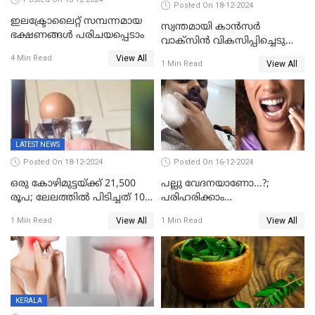
Posted On 18-12-2024
ഇലക്ട്രോലൈറ്റ് സമ്പന്നമായ
സ്വന്തമായി കാന്‍സര്‍
ഭക്ഷണങ്ങൾ പരിചയപ്പെടാം
വാക്‌സിന്‍ വികസിപ്പിച്ചെടുത്ത്
റഷ്യ; അടുത്ത വർഷം ആദ്യം
View All
4 Min Read
View All
1 Min Read
മുതൽ സൗജന്യമായി
നല്‍കും;
LATEST NEWS
Posted On 18-12-2024
Posted On 16-12-2024
ഒരു കോഴിമുട്ടയ്ക്ക് 21,500
പല്ലു വേദനയാണോ...?;
രൂപ; ലേലത്തിൽ പിടിച്ചത് 100
പരിഹരിക്കാം
കോടി മുട്ടകളിൽ
വീട്ടുവൈദ്യത്തിലൂടെയും
View All
View All
1 Min Read
1 Min Read
ലക്ഷണമൊത്ത ഒന്നിനെ
KERALA