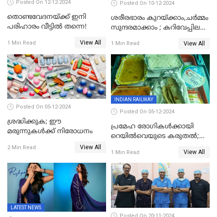
Posted On 12-12-2024
Posted On 10-12-2024
തൊണ്ടവേദനയ്ക്ക് ഇനി
ശരീരഭാരം കുറയ്‌ക്കാം,ചർമ്മം
പരിഹാരം വീട്ടിൽ തന്നെ!
സുന്ദരമാക്കാം ; കറിവേപ്പില
വെള്ളം കുടിച്ചാൽ ഗുണങ്ങൾ
View All
1 Min Read
View All
1 Min Read
ഏറെ
INDIAN RAILWAY
Posted On 05-12-2024
Posted On 05-12-2024
ശ്രദ്ധിക്കുക; ഈ
പ്രമേഹ രോഗികൾക്കായി
മരുന്നുകൾക്ക് നിരോധനം
റെയിൽവെയുടെ കരുതൽ;
പ്രീമിയം ട്രെയിനുകളില്‍
View All
2 Min Read
View All
1 Min Read
പുതിയ മെനു
LATEST NEWS
Posted On 20-11-2024