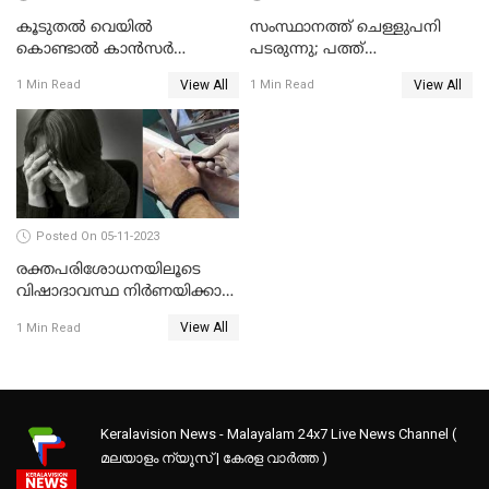
കൂടുതൽ വെയിൽ
സംസ്ഥാനത്ത് ചെള്ളുപനി
കൊണ്ടാൽ കാൻസർ
പടരുന്നു; പത്ത്
വരുമോ?
മാസത്തിനിടയിൽ പത്ത്
View All
View All
1 Min Read
1 Min Read
മരണം
Posted On 05-11-2023
രക്തപരിശോധനയിലൂടെ
വിഷാദാവസ്ഥ നിര്‍ണയിക്കാന്‍
കഴിയുമോ ?
View All
1 Min Read
Keralavision News - Malayalam 24x7 Live News Channel (
മലയാളം ന്യൂസ് | കേരള വാർത്ത )