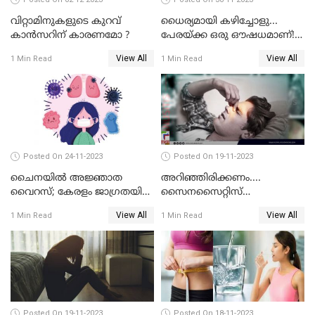
വിറ്റാമിനുകളുടെ കുറവ്
ധൈര്യമായി കഴിച്ചോളു...
കാൻസറിന് കാരണമോ ?
പേരയ്ക്ക ഒരു ഔഷധമാണ്! |
HEALTH BENEFITS OF GUAVA
View All
View All
1 Min Read
1 Min Read
FRUIT
Posted On 24-11-2023
Posted On 19-11-2023
ചൈനയില്‍ അജ്ഞാത
അറിഞ്ഞിരിക്കണം....
വൈറസ്; കേരളം ജാഗ്രതയിൽ
സൈനസൈറ്റിസ്
എന്ന് ആരോഗ്യമന്ത്രി വീണ
രോഗലക്ഷണങ്ങള്‍
View All
View All
1 Min Read
1 Min Read
ജോര്‍ജ്
എന്തൊക്കെ?
Posted On 19-11-2023
Posted On 18-11-2023