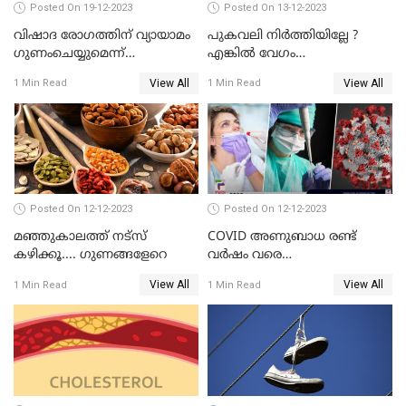
Posted On 19-12-2023
Posted On 13-12-2023
വിഷാദ രോഗത്തിന് വ്യായാമം
പുകവലി നിർത്തിയില്ലേ ?
ഗുണംചെയ്യുമെന്ന്
എങ്കിൽ വേഗം
റിപ്പോര്‍ട്ടുകള്‍
നിർത്തിക്കോളൂ ഞെട്ടിക്കുന്ന
View All
View All
1 Min Read
1 Min Read
പുതിയ പഠനങ്ങള്‍
Posted On 12-12-2023
Posted On 12-12-2023
മഞ്ഞുകാലത്ത് നട്‌സ്
COVID അണുബാധ രണ്ട്
കഴിക്കൂ.... ഗുണങ്ങളേറെ
വര്‍ഷം വരെ
ശ്വാസകോശത്തില്‍
View All
View All
1 Min Read
1 Min Read
നിലനില്‍ക്കാം എന്ന് പുതിയ
പഠനം