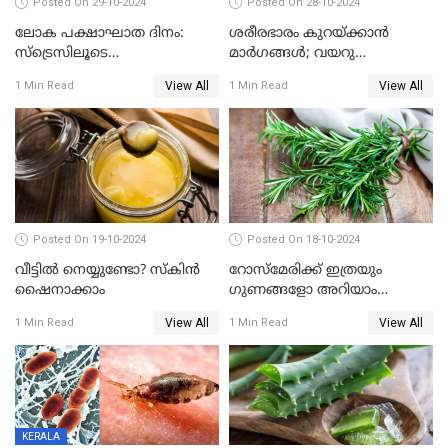
Posted On 29-10-2024
Posted On 28-10-2024
ലോക പക്ഷാഘാത ദിനം:
ശരീരഭാരം കുറയ്ക്കാന്‍
സ്‌ട്രെസിലൂടെ
മാര്‍ഗങ്ങള്‍; വയറു
സ്‌ട്രോക്കിലേക്ക്
കുറയ്ക്കാനും വഴിയുണ്ട്
View All
View All
1 Min Read
1 Min Read
Posted On 19-10-2024
Posted On 18-10-2024
വീട്ടിൽ നെയ്യുണ്ടോ? സ്കിൻ
റോസ്മേരിക്ക് ഇത്രയും
ഷൈനാക്കാം
ഗുണങ്ങളോ അറിയാം
വൈറൽ റോസ് മേരിയുടെ
View All
View All
1 Min Read
1 Min Read
ഗുണങ്ങൾ
KERALA