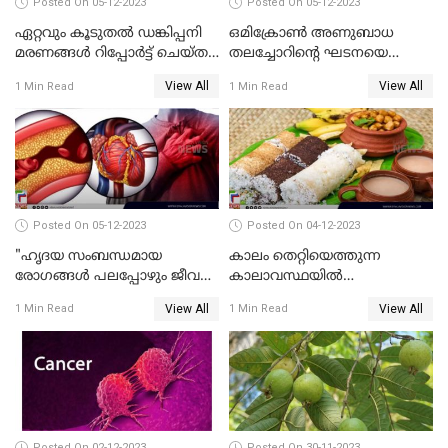
Posted On 05-12-2023
Posted On 05-12-2023
ഏറ്റവും കൂടുതല്‍ ഡങ്കിപ്പനി
ഒമിക്രോണ്‍ അണുബാധ
മരണങ്ങള്‍ റിപ്പോര്‍ട്ട് ചെയ്ത
തലച്ചോറിന്റെ ഘടനയെ
രാജ്യങ്ങളുടെ പട്ടികയില്‍
മാറ്റിയേക്കാം ; പഠന റിപ്പോർട്ട്
View All
View All
1 Min Read
1 Min Read
ഇന്ത്യയും
പുറത്ത്
Posted On 05-12-2023
Posted On 04-12-2023
"ഹൃദയ സംബന്ധമായ
കാലം തെറ്റിയെത്തുന്ന
രോഗങ്ങള്‍ പലപ്പോഴും ജീവന്
കാലാവസ്ഥയിൽ
തന്നെ ഭീഷണിയാണ്"
ആരോഗ്യത്തെ എങ്ങനെ
View All
View All
1 Min Read
1 Min Read
പരിപാലിക്കാം
Posted On 02-12-2023
Posted On 30-11-2023