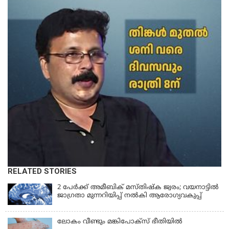
RELATED STORIES
2 പേർക്ക് അമീബിക് മസ്തിഷ്ക ജ്വരം; വയനാട്ടിൽ
ജാഗ്രതാ മുന്നറിയിപ്പ് നൽകി ആരോഗ്യവകുപ്പ്
ലോകം വീണ്ടും മങ്കിപോക്സ് ഭീതിയിൽ