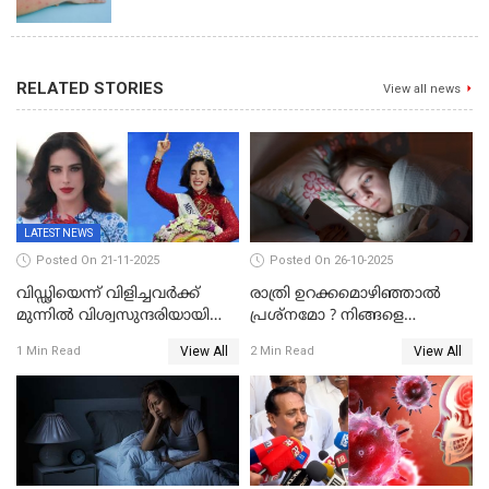
RELATED STORIES
View all news
LATEST NEWS
Posted On 21-11-2025
Posted On 26-10-2025
വിഡ്ഢിയെന്ന് വിളിച്ചവര്‍ക്ക്
രാത്രി ഉറക്കമൊഴിഞ്ഞാൽ
മുന്നില്‍ വിശ്വസുന്ദരിയായി
പ്രശ്നമോ ? നിങ്ങളെ
ഫാത്തിമ; ഡിസ്​ലക്സിയെയും
കുറ്റവാളിയാക്കിയേക്കാം
View All
View All
1 Min Read
2 Min Read
എഡിഎച്ച്ഡിയെയും തോല്പിച്ച്
44കോടിയുടെ കിരീടം