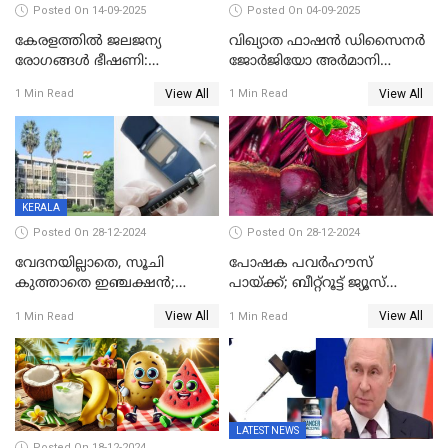
Posted On 14-09-2025
Posted On 04-09-2025
കേരളത്തിൽ ജലജന്യ
വിഖ്യാത ഫാഷന്‍ ഡിസൈനര്‍
രോഗങ്ങൾ ഭീഷണി:
ജോര്‍ജിയോ അര്‍മാനി
വയറിളക്കവും ഹെപ്പറ്റൈറ്റിസ്-
അന്തരിച്ചു
View All
View All
1 Min Read
1 Min Read
എ മരണങ്ങളും വർധിക്കുന്നു
- ആരോഗ്യവകുപ്പ് മുന്നറിയിപ്പ്
KERALA
Posted On 28-12-2024
Posted On 28-12-2024
വേദനയില്ലാതെ, സൂചി
പോഷക പവർഹൗസ്
കുത്താതെ ഇഞ്ചക്ഷൻ;
പായ്ക്ക്; ബീറ്റ്റൂട്ട് ജ്യൂസ്
സൂചിയില്ലാത്ത സിറിഞ്ച്
കഴിക്കാം,
View All
View All
1 Min Read
1 Min Read
കണ്ടുപിടിച്ച് ബോംബെ
ആരോഗ്യഗുണങ്ങൾ
ഐഐടി
അനവധി
LATEST NEWS
Posted On 18-12-2024