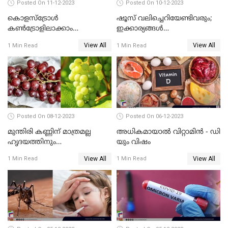
Posted On 11-12-2023
Posted On 10-12-2023
കൊളസ്‌ട്രോള്‍
ഷൂസ് വലിച്ചെറിയേണ്ടിവരും;
കൺട്രോളിലാക്കാം
ഇക്കാര്യങ്ങൾ
,സിംപിളായി
ശ്രദ്ധിച്ചില്ലെങ്കിൽ
View All
View All
1 Min Read
1 Min Read
Posted On 08-12-2023
Posted On 06-12-2023
മുന്തിരി കണ്ണിന് മാത്രമല്ല
അധികമായാല്‍ വിറ്റാമിന്‍ - ഡി
ഹൃദയത്തിനും
യും വിഷം
ഓര്‍മ്മശക്തിയ്ക്കും
View All
View All
1 Min Read
1 Min Read
ബെസ്റ്റാണ്