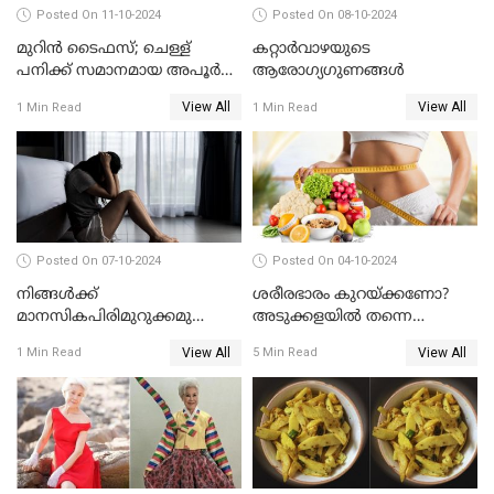
Posted On 11-10-2024
Posted On 08-10-2024
മുറിൻ ടൈഫസ്; ചെള്ള്
കറ്റാർവാഴയുടെ
പനിക്ക് സമാനമായ അപൂർവ
ആരോഗ്യഗുണങ്ങൾ
രോ​ഗം; എന്തെല്ലാം
View All
View All
1 Min Read
1 Min Read
അറിയണം?
Posted On 07-10-2024
Posted On 04-10-2024
നിങ്ങൾക്ക്
ശരീരഭാരം കുറയ്ക്കണോ?
മാനസികപിരിമുറുക്കമുണ്ടോ ?
അടുക്കളയിൽ തന്നെ
ഈ കാര്യങ്ങൾ
പരിഹാരമുണ്ട്
View All
View All
1 Min Read
5 Min Read
അറിഞ്ഞിരിക്കുക