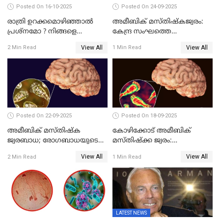
Posted On 16-10-2025
Posted On 24-09-2025
രാത്രി ഉറക്കമൊഴിഞ്ഞാൽ
അമീബിക് മസ്തിഷ്കജ്വരം:
പ്രശ്നമോ ? നിങ്ങളെ
കേന്ദ്ര സംഘത്തെ
കുറ്റവാളിയാക്കിയേക്കാം
അയക്കണമെന്ന് എം.കെ.
View All
View All
2 Min Read
1 Min Read
രാഘവൻ എം.പി
Posted On 22-09-2025
Posted On 18-09-2025
അമീബിക് മസ്തിഷ്ക
കോഴിക്കോട് അമീബിക്
ജ്വരബാധ; രോഗബാധയുടെ
മസ്തിഷ്‌ക്ക ജ്വരം:
ഉറവിടം അവ്യക്തം
ചികിത്സയിലായിരുന്ന 11-
View All
View All
2 Min Read
1 Min Read
കാരിക്ക് രോഗമുക്തി
LATEST NEWS