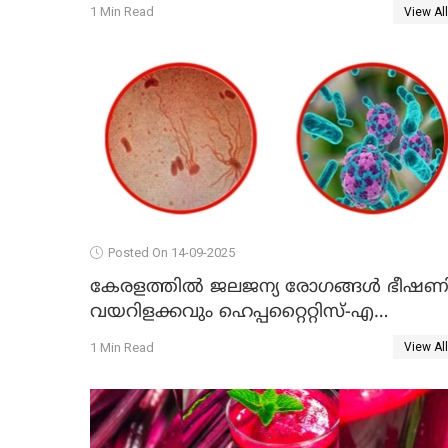
രാഘവൻ എം.പി
1 Min Read
View All
Posted On 14-09-2025
കേരളത്തിൽ ജലജന്യ രോഗങ്ങൾ ഭീഷണി
വയറിളക്കവും ഹെപ്പറ്റൈറ്റിസ്-എ
മരണങ്ങളും വർധിക്കുന്നു -
1 Min Read
View All
ആരോഗ്യവകുപ്പ് മുന്നറിയിപ്പ്