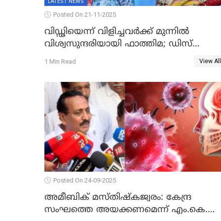
LATEST NEWS
Posted On 21-11-2025
വിഡ്ഢിയെന്ന് വിളിച്ചവര്‍ക്ക് മുന്നില്‍
വിശ്വസുന്ദരിയായി ഫാത്തിമ; ഡിസ്​
ലക്സിയെയും എഡിഎച്ച്ഡിയെയും
1 Min Read
View All
തോല്പിച്ച് 44കോടിയുടെ കിരീടം
Posted On 24-09-2025
അമീബിക് മസ്തിഷ്കജ്വരം: കേന്ദ്ര
സംഘത്തെ അയക്കണമെന്ന് എം.കെ.