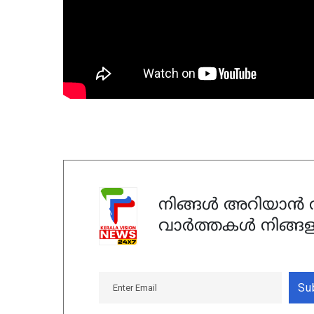
നിങ്ങൾ അറിയാൻ ആ
വാർത്തകൾ നിങ്ങള
Su