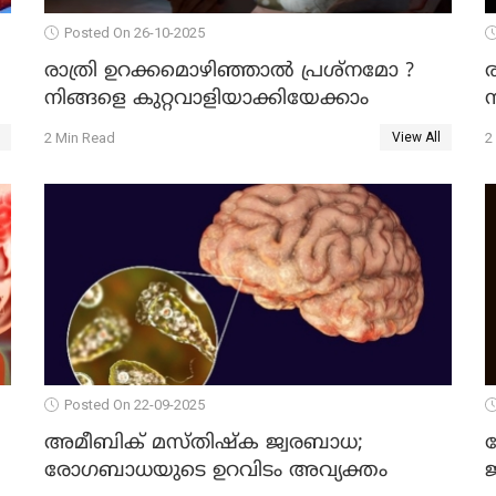
Posted On 26-10-2025
രാത്രി ഉറക്കമൊഴിഞ്ഞാൽ പ്രശ്നമോ ?
നിങ്ങളെ കുറ്റവാളിയാക്കിയേക്കാം
ന
2 Min Read
2
View All
Posted On 22-09-2025
അമീബിക് മസ്തിഷ്ക ജ്വരബാധ;
രോഗബാധയുടെ ഉറവിടം അവ്യക്തം
ജ