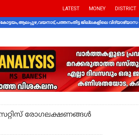
LATEST
MONEY
DISTRICT
ോട്ടയം,ആലപ്പുഴ,വയനാട്,പത്തനംതിട്ട ജില്ലകളിലെ വിദ്യാഭ്യാസ 
റ്റിസ് രോഗലക്ഷണങ്ങള്‍