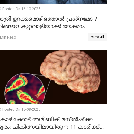
Posted On 16-10-2025
രാത്രി ഉറക്കമൊഴിഞ്ഞാൽ പ്രശ്നമോ ?
ിങ്ങളെ കുറ്റവാളിയാക്കിയേക്കാം
 Min Read
View All
Posted On 18-09-2025
കോഴിക്കോട് അമീബിക് മസ്തിഷ്‌ക്ക
്വരം: ചികിത്സയിലായിരുന്ന 11-കാരിക്ക്