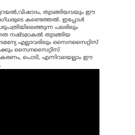
കുറയല്‍,വിഷാദം, തുടങ്ങിയവയും ഈ
്ധരുടെ കണ്ടെത്തല്‍. ഇപ്പോള്‍
ത്രിയിലെത്തുന്ന പലരിലും
രത നഷ്ടമാകല്‍ തുടങ്ങിയ
ഭേദമന്യേ എല്ലാവരിലും സൈനസൈറ്റിസ്
ര്‍ക്കും സൈനസൈറ്റിസ്
ലിനീകരണം, പൊടി, എന്നിവയെല്ലാം ഈ
്.