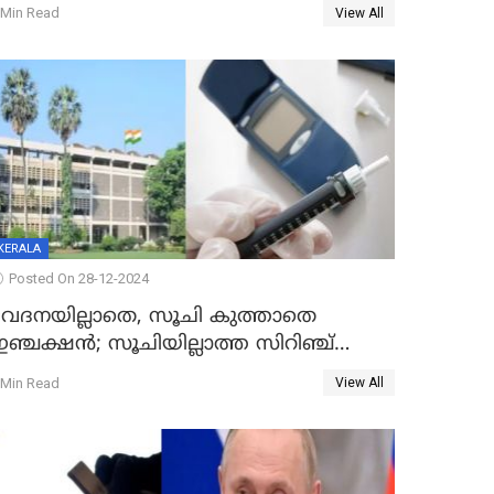
രോഗമുക്തി
 Min Read
View All
KERALA
Posted On 28-12-2024
വേദനയില്ലാതെ, സൂചി കുത്താതെ
ഞ്ചക്ഷൻ; സൂചിയില്ലാത്ത സിറിഞ്ച്
കണ്ടുപിടിച്ച് ബോംബെ ഐഐടി
 Min Read
View All