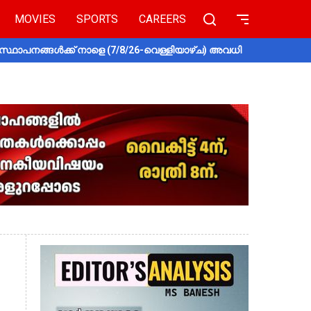
MOVIES
SPORTS
CAREERS
സ്ഥാപനങ്ങൾക്ക് നാളെ (7/8/26-വെള്ളിയാഴ്ച) അവധി
തൃശൂരിൽ