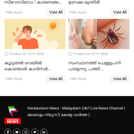
സിറോസിസോ ! കാരണങ്ങള്‍
ഉണക്ക മുന്തിരി
നോക്കാം
View All
View All
1 Min Read
1 Min Read
Posted On 15-11-2023
Posted On 07-11-2023
കൂടുതൽ വെയിൽ
സംസ്ഥാനത്ത് ചെള്ളുപനി
കൊണ്ടാൽ കാൻസർ
പടരുന്നു; പത്ത്
വരുമോ?
മാസത്തിനിടയിൽ പത്ത്
View All
View All
1 Min Read
1 Min Read
മരണം
Keralavision News - Malayalam 24x7 Live News Channel (
മലയാളം ന്യൂസ് | കേരള വാർത്ത )