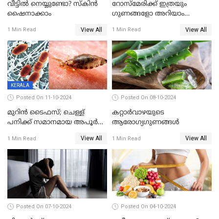
വീട്ടിൽ നെയ്യുണ്ടോ? സ്കിൻ
റോസ്മേരിക്ക് ഇത്രയും
ഷൈനാക്കാം
ഗുണങ്ങളോ അറിയാം
വൈറൽ റോസ് മേരിയുടെ
View All
View All
1 Min Read
1 Min Read
ഗുണങ്ങൾ
KERALA
Posted On 11-10-2024
Posted On 08-10-2024
മുറിൻ ടൈഫസ്; ചെള്ള്
കറ്റാർവാഴയുടെ
പനിക്ക് സമാനമായ അപൂർവ
ആരോഗ്യഗുണങ്ങൾ
രോ​ഗം; എന്തെല്ലാം
View All
View All
1 Min Read
1 Min Read
അറിയണം?
Posted On 07-10-2024
Posted On 04-10-2024