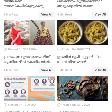
നിങ്ങൾക്ക്
ശരീരഭാരം കുറയ്ക്കണോ?
മാനസികപിരിമുറുക്കമുണ്ടോ ?
അടുക്കളയിൽ തന്നെ
ഈ കാര്യങ്ങൾ
പരിഹാരമുണ്ട്
View All
View All
1 Min Read
5 Min Read
അറിഞ്ഞിരിക്കുക
Posted On 30-09-2024
Posted On 20-09-2024
പ്രായം വെറുമൊരക്കം; മിസ്
ഊണിന് രുചി കൂട്ടാൻ ചില
യൂണിവേഴ്‌സ് കൊറിയയില്‍
ചേമ്പ് വിഭവങ്ങൾ
പങ്കെടുത്ത് 80 കാരി
പരിചയപ്പെടാം
View All
View All
1 Min Read
1 Min Read
Posted On 19-09-2024
Posted On 22-12-2023