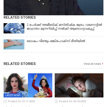
RELATED STORIES
2 പേർക്ക് അമീബിക് മസ്തിഷ്ക ജ്വരം; വയനാട്ടിൽ
ജാഗ്രതാ മുന്നറിയിപ്പ് നൽകി ആരോഗ്യവകുപ്പ്
ലോകം വീണ്ടും മങ്കിപോക്സ് ഭീതിയിൽ
RELATED STORIES
View all news
LATEST NEWS
Posted On 21-11-2025
Posted On 26-10-2025