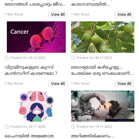
രോഗങ്ങള്‍ പലപ്പോഴും ജീവന്
കാലാവസ്ഥയിൽ
തന്നെ ഭീഷണിയാണ്"
ആരോഗ്യത്തെ എങ്ങനെ
View All
View All
1 Min Read
1 Min Read
പരിപാലിക്കാം
Posted On 02-12-2023
Posted On 30-11-2023
വിറ്റാമിനുകളുടെ കുറവ്
ധൈര്യമായി കഴിച്ചോളു...
കാൻസറിന് കാരണമോ ?
പേരയ്ക്ക ഒരു ഔഷധമാണ്! |
HEALTH BENEFITS OF GUAVA
View All
View All
1 Min Read
1 Min Read
FRUIT
Posted On 24-11-2023
Posted On 19-11-2023
ചൈനയില്‍ അജ്ഞാത
അറിഞ്ഞിരിക്കണം....