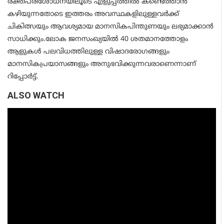
രക്തപരിശോധനയിലൂടെ എളുപ്പത്തില്‍ കണ്ടെത്താന്‍
കഴിയുന്നതോടെ ഇത്തരം അവസ്ഥകളിലുള്ളവര്‍ക്ക്
ചികിത്സയും ആവശ്യമായ മാനസികപിന്തുണയും ലഭ്യമാക്കാന്‍
സാധിക്കും.ലോക ജനസംഖ്യയില്‍ 40 ശതമാനത്തോളം
ആളുകള്‍ പലവിധത്തിലുള്ള വിഷാദരോഗങ്ങളും
മാനസികപ്രയാസങ്ങളും അനുഭവിക്കുന്നവരാണെന്നാണ്
റിപ്പോര്‍ട്ട്.
ALSO WATCH