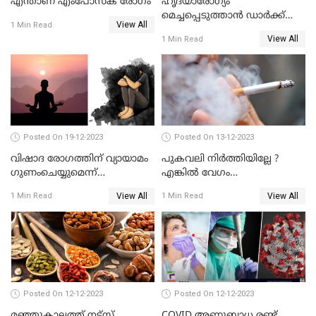
എന്താണ് എംപോസ്‌ക് രോഗം
ഹൃദയാരോഗ്യം
മെച്ചപ്പെടുത്താന്‍ ഡാര്‍ക്ക്
View All
1 Min Read
ചോക്ലേറ്റ്
View All
1 Min Read
Posted On 19-12-2023
Posted On 13-12-2023
വിഷാദ രോഗത്തിന് വ്യായാമം
പുകവലി നിർത്തിയില്ലേ ?
ഗുണംചെയ്യുമെന്ന്
എങ്കിൽ വേഗം
റിപ്പോര്‍ട്ടുകള്‍
നിർത്തിക്കോളൂ ഞെട്ടിക്കുന്ന
View All
View All
1 Min Read
1 Min Read
പുതിയ പഠനങ്ങള്‍
Posted On 12-12-2023
Posted On 12-12-2023
മഞ്ഞുകാലത്ത് നട്‌സ്
COVID അണുബാധ രണ്ട്