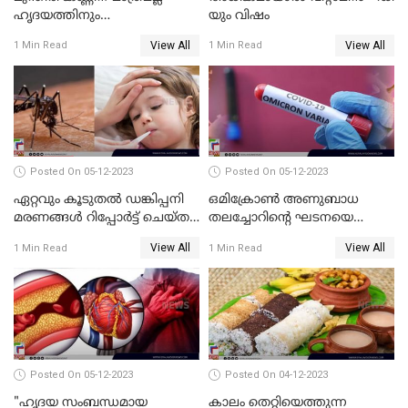
ഹൃദയത്തിനും
യും വിഷം
ഓര്‍മ്മശക്തിയ്ക്കും
View All
View All
1 Min Read
1 Min Read
ബെസ്റ്റാണ്
Posted On 05-12-2023
Posted On 05-12-2023
ഏറ്റവും കൂടുതല്‍ ഡങ്കിപ്പനി
ഒമിക്രോണ്‍ അണുബാധ
മരണങ്ങള്‍ റിപ്പോര്‍ട്ട് ചെയ്ത
തലച്ചോറിന്റെ ഘടനയെ
രാജ്യങ്ങളുടെ പട്ടികയില്‍
മാറ്റിയേക്കാം ; പഠന റിപ്പോർട്ട്
View All
View All
1 Min Read
1 Min Read
ഇന്ത്യയും
പുറത്ത്
Posted On 05-12-2023
Posted On 04-12-2023
"ഹൃദയ സംബന്ധമായ
കാലം തെറ്റിയെത്തുന്ന