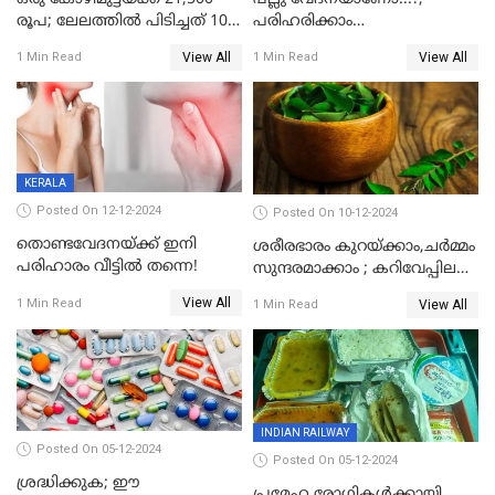
രൂപ; ലേലത്തിൽ പിടിച്ചത് 100
പരിഹരിക്കാം
കോടി മുട്ടകളിൽ
വീട്ടുവൈദ്യത്തിലൂടെയും
View All
View All
1 Min Read
1 Min Read
ലക്ഷണമൊത്ത ഒന്നിനെ
KERALA
Posted On 12-12-2024
Posted On 10-12-2024
തൊണ്ടവേദനയ്ക്ക് ഇനി
ശരീരഭാരം കുറയ്‌ക്കാം,ചർമ്മം
പരിഹാരം വീട്ടിൽ തന്നെ!
സുന്ദരമാക്കാം ; കറിവേപ്പില
വെള്ളം കുടിച്ചാൽ ഗുണങ്ങൾ
View All
1 Min Read
View All
1 Min Read
ഏറെ
INDIAN RAILWAY
Posted On 05-12-2024
Posted On 05-12-2024
ശ്രദ്ധിക്കുക; ഈ
പ്രമേഹ രോഗികൾക്കായി