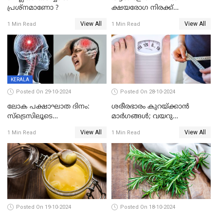
പ്രശ്നമാണോ ?
ക്ഷയരോഗ നിരക്ക്
ഉയരുന്നതായി ലോകാരോഗ്യ
View All
View All
1 Min Read
1 Min Read
സംഘടന
KERALA
Posted On 29-10-2024
Posted On 28-10-2024
ലോക പക്ഷാഘാത ദിനം:
ശരീരഭാരം കുറയ്ക്കാന്‍
സ്‌ട്രെസിലൂടെ
മാര്‍ഗങ്ങള്‍; വയറു
സ്‌ട്രോക്കിലേക്ക്
കുറയ്ക്കാനും വഴിയുണ്ട്
View All
View All
1 Min Read
1 Min Read
Posted On 19-10-2024
Posted On 18-10-2024