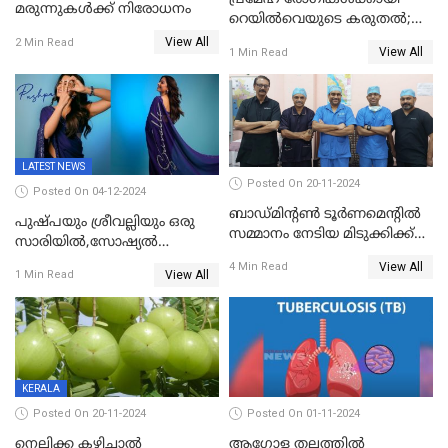
മരുന്നുകൾക്ക് നിരോധനം
റെയിൽവെയുടെ കരുതൽ;
പ്രീമിയം ട്രെയിനുകളില്‍
View All
2 Min Read
View All
1 Min Read
പുതിയ മെനു
LATEST NEWS
Posted On 20-11-2024
Posted On 04-12-2024
ബാഡ്മിന്റൺ ടൂർണമെന്റിൽ
പുഷ്പയും ശ്രീവല്ലിയും ഒരു
സമ്മാനം നേടിയ മിടുക്കിക്ക്
സാരിയിൽ,സോഷ്യൽ
തൃശ്ശൂർ ഗവർമെന്റ് മെഡിക്കൽ
മീഡിയയിൽ ട്രെൻഡിങ്;
View All
4 Min Read
കോളേജിൽ പുതു ജന്മം
View All
1 Min Read
രശ്മികയുടെ പുഷ്പ 2
പ്രൊമോഷൻ
KERALA
Posted On 20-11-2024
Posted On 01-11-2024
നെല്ലിക്ക കഴിച്ചാല്‍
ആഗോള തലത്തിൽ