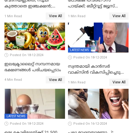
വേദനയില്ലാതെ, സൂചി
പോഷക പവർഹൗസ്
കുത്താതെ ഇഞ്ചക്ഷൻ;
പായ്ക്ക്; ബീറ്റ്റൂട്ട് ജ്യൂസ്
സൂചിയില്ലാത്ത സിറിഞ്ച്
കഴിക്കാം,
View All
View All
1 Min Read
1 Min Read
കണ്ടുപിടിച്ച് ബോംബെ
ആരോഗ്യഗുണങ്ങൾ
ഐഐടി
അനവധി
LATEST NEWS
Posted On 18-12-2024
Posted On 18-12-2024
ഇലക്ട്രോലൈറ്റ് സമ്പന്നമായ
സ്വന്തമായി കാന്‍സര്‍
ഭക്ഷണങ്ങൾ പരിചയപ്പെടാം
വാക്‌സിന്‍ വികസിപ്പിച്ചെടുത്ത്
റഷ്യ; അടുത്ത വർഷം ആദ്യം
View All
4 Min Read
View All
1 Min Read
മുതൽ സൗജന്യമായി
നല്‍കും;
LATEST NEWS
Posted On 18-12-2024
Posted On 16-12-2024
ഒരു കോഴിമുട്ടയ്ക്ക് 21,500
പല്ലു വേദനയാണോ...?;