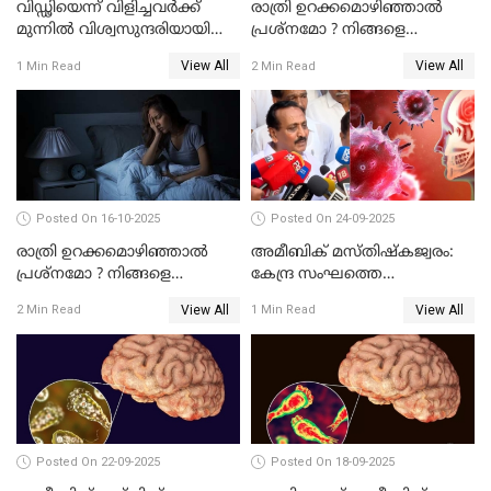
വിഡ്ഢിയെന്ന് വിളിച്ചവര്‍ക്ക്
രാത്രി ഉറക്കമൊഴിഞ്ഞാൽ
മുന്നില്‍ വിശ്വസുന്ദരിയായി
പ്രശ്നമോ ? നിങ്ങളെ
ഫാത്തിമ; ഡിസ്​ലക്സിയെയും
കുറ്റവാളിയാക്കിയേക്കാം
View All
View All
1 Min Read
2 Min Read
എഡിഎച്ച്ഡിയെയും തോല്പിച്ച്
44കോടിയുടെ കിരീടം
Posted On 16-10-2025
Posted On 24-09-2025
രാത്രി ഉറക്കമൊഴിഞ്ഞാൽ
അമീബിക് മസ്തിഷ്കജ്വരം:
പ്രശ്നമോ ? നിങ്ങളെ
കേന്ദ്ര സംഘത്തെ
കുറ്റവാളിയാക്കിയേക്കാം
അയക്കണമെന്ന് എം.കെ.
View All
View All
2 Min Read
1 Min Read
രാഘവൻ എം.പി
Posted On 22-09-2025
Posted On 18-09-2025