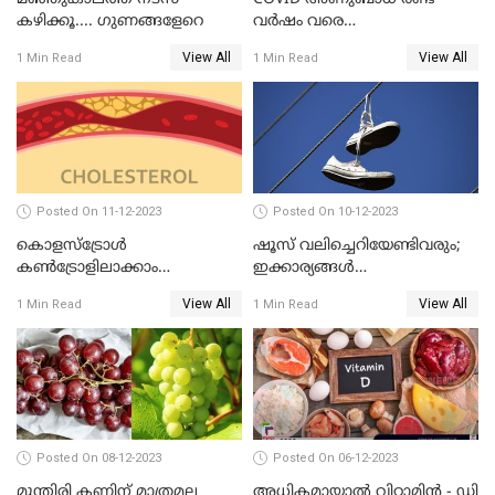
കഴിക്കൂ.... ഗുണങ്ങളേറെ
വര്‍ഷം വരെ
ശ്വാസകോശത്തില്‍
View All
View All
1 Min Read
1 Min Read
നിലനില്‍ക്കാം എന്ന് പുതിയ
പഠനം
Posted On 11-12-2023
Posted On 10-12-2023
കൊളസ്‌ട്രോള്‍
ഷൂസ് വലിച്ചെറിയേണ്ടിവരും;
കൺട്രോളിലാക്കാം
ഇക്കാര്യങ്ങൾ
,സിംപിളായി
ശ്രദ്ധിച്ചില്ലെങ്കിൽ
View All
View All
1 Min Read
1 Min Read
Posted On 08-12-2023
Posted On 06-12-2023
മുന്തിരി കണ്ണിന് മാത്രമല്ല
അധികമായാല്‍ വിറ്റാമിന്‍ - ഡി