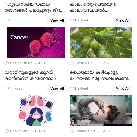
"ഹൃദയ സംബന്ധമായ
കാലം തെറ്റിയെത്തുന്ന
രോഗങ്ങള്‍ പലപ്പോഴും ജീവന്
കാലാവസ്ഥയിൽ
തന്നെ ഭീഷണിയാണ്"
ആരോഗ്യത്തെ എങ്ങനെ
View All
View All
1 Min Read
1 Min Read
പരിപാലിക്കാം
Posted On 02-12-2023
Posted On 30-11-2023
വിറ്റാമിനുകളുടെ കുറവ്
ധൈര്യമായി കഴിച്ചോളു...
കാൻസറിന് കാരണമോ ?
പേരയ്ക്ക ഒരു ഔഷധമാണ്! |
HEALTH BENEFITS OF GUAVA
View All
View All
1 Min Read
1 Min Read
FRUIT
Posted On 24-11-2023
Posted On 19-11-2023