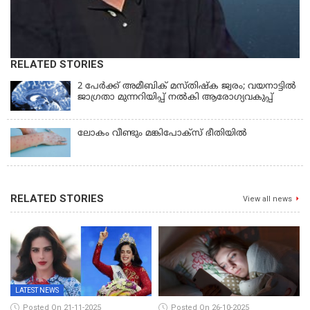
RELATED STORIES
2 പേർക്ക് അമീബിക് മസ്തിഷ്ക ജ്വരം; വയനാട്ടിൽ
ജാഗ്രതാ മുന്നറിയിപ്പ് നൽകി ആരോഗ്യവകുപ്പ്
ലോകം വീണ്ടും മങ്കിപോക്സ് ഭീതിയിൽ
RELATED STORIES
View all news
LATEST NEWS
Posted On 21-11-2025
Posted On 26-10-2025