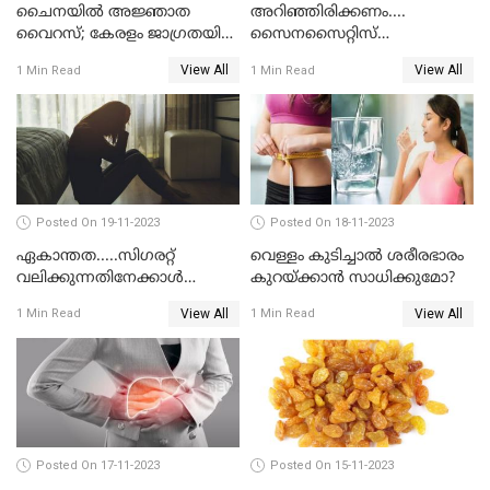
ചൈനയില്‍ അജ്ഞാത
അറിഞ്ഞിരിക്കണം....
വൈറസ്; കേരളം ജാഗ്രതയിൽ
സൈനസൈറ്റിസ്
എന്ന് ആരോഗ്യമന്ത്രി വീണ
രോഗലക്ഷണങ്ങള്‍
View All
View All
1 Min Read
1 Min Read
ജോര്‍ജ്
എന്തൊക്കെ?
Posted On 19-11-2023
Posted On 18-11-2023
ഏകാന്തത.....സിഗരറ്റ്
വെള്ളം കുടിച്ചാല്‍ ശരീരഭാരം
വലിക്കുന്നതിനേക്കാള്‍
കുറയ്ക്കാന്‍ സാധിക്കുമോ?
മാരകമാണ് ഏകാന്തതയെന്ന്
View All
View All
1 Min Read
1 Min Read
പഠനങ്ങള്‍
Posted On 17-11-2023
Posted On 15-11-2023