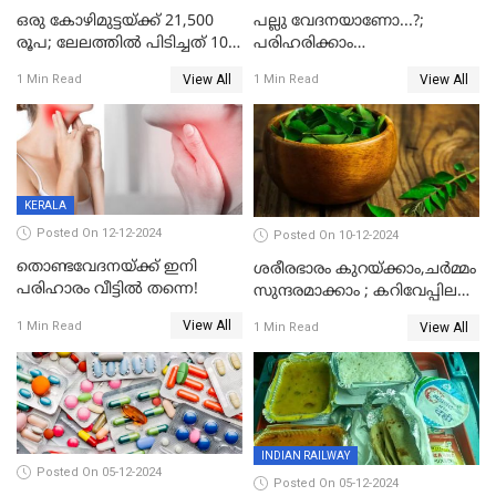
ഒരു കോഴിമുട്ടയ്ക്ക് 21,500
പല്ലു വേദനയാണോ...?;
രൂപ; ലേലത്തിൽ പിടിച്ചത് 100
പരിഹരിക്കാം
കോടി മുട്ടകളിൽ
വീട്ടുവൈദ്യത്തിലൂടെയും
View All
View All
1 Min Read
1 Min Read
ലക്ഷണമൊത്ത ഒന്നിനെ
KERALA
Posted On 12-12-2024
Posted On 10-12-2024
തൊണ്ടവേദനയ്ക്ക് ഇനി
ശരീരഭാരം കുറയ്‌ക്കാം,ചർമ്മം
പരിഹാരം വീട്ടിൽ തന്നെ!
സുന്ദരമാക്കാം ; കറിവേപ്പില
വെള്ളം കുടിച്ചാൽ ഗുണങ്ങൾ
View All
1 Min Read
View All
1 Min Read
ഏറെ
INDIAN RAILWAY
Posted On 05-12-2024
Posted On 05-12-2024