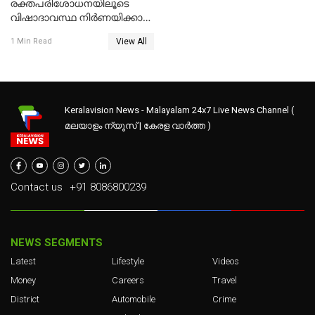
രക്തപരിശോധനയിലൂടെ
വിഷാദാവസ്ഥ നിര്‍ണയിക്കാന്‍
കഴിയുമോ ?
View All
1 Min Read
Keralavision News - Malayalam 24x7 Live News Channel (
മലയാളം ന്യൂസ് | കേരള വാർത്ത )
Contact us
+91 8086800239
NEWS SEGMENTS
Latest
Lifestyle
Videos
Money
Careers
Travel
District
Automobile
Crime