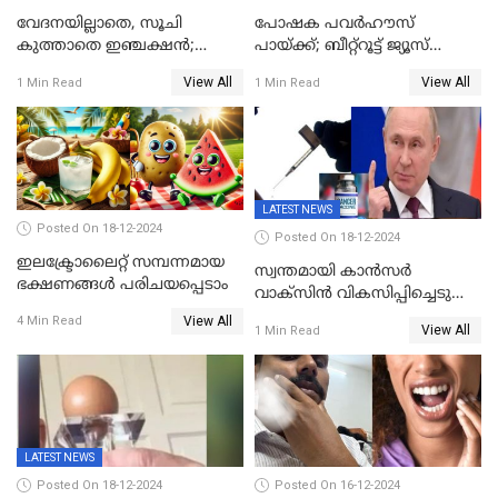
വേദനയില്ലാതെ, സൂചി
പോഷക പവർഹൗസ്
കുത്താതെ ഇഞ്ചക്ഷൻ;
പായ്ക്ക്; ബീറ്റ്റൂട്ട് ജ്യൂസ്
സൂചിയില്ലാത്ത സിറിഞ്ച്
കഴിക്കാം,
View All
View All
1 Min Read
1 Min Read
കണ്ടുപിടിച്ച് ബോംബെ
ആരോഗ്യഗുണങ്ങൾ
ഐഐടി
അനവധി
LATEST NEWS
Posted On 18-12-2024
Posted On 18-12-2024
ഇലക്ട്രോലൈറ്റ് സമ്പന്നമായ
സ്വന്തമായി കാന്‍സര്‍
ഭക്ഷണങ്ങൾ പരിചയപ്പെടാം
വാക്‌സിന്‍ വികസിപ്പിച്ചെടുത്ത്
റഷ്യ; അടുത്ത വർഷം ആദ്യം
View All
4 Min Read
View All
1 Min Read
മുതൽ സൗജന്യമായി
നല്‍കും;
LATEST NEWS
Posted On 18-12-2024
Posted On 16-12-2024