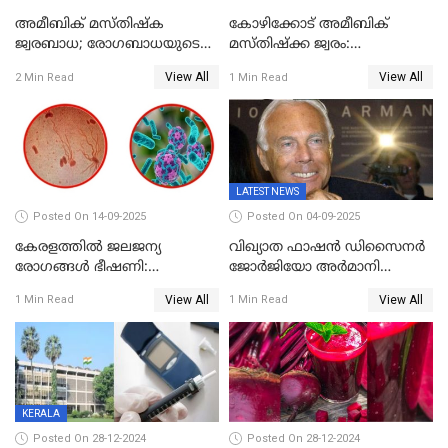
അമീബിക് മസ്തിഷ്ക
കോഴിക്കോട് അമീബിക്
ജ്വരബാധ; രോഗബാധയുടെ
മസ്തിഷ്‌ക്ക ജ്വരം:
ഉറവിടം അവ്യക്തം
ചികിത്സയിലായിരുന്ന 11-
View All
View All
2 Min Read
1 Min Read
കാരിക്ക് രോഗമുക്തി
LATEST NEWS
Posted On 14-09-2025
Posted On 04-09-2025
കേരളത്തിൽ ജലജന്യ
വിഖ്യാത ഫാഷന്‍ ഡിസൈനര്‍
രോഗങ്ങൾ ഭീഷണി:
ജോര്‍ജിയോ അര്‍മാനി
വയറിളക്കവും ഹെപ്പറ്റൈറ്റിസ്-
അന്തരിച്ചു
View All
View All
1 Min Read
1 Min Read
എ മരണങ്ങളും വർധിക്കുന്നു
- ആരോഗ്യവകുപ്പ് മുന്നറിയിപ്പ്
KERALA
Posted On 28-12-2024
Posted On 28-12-2024