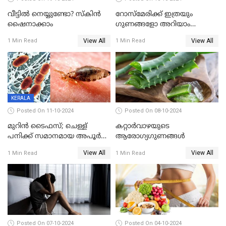
വീട്ടിൽ നെയ്യുണ്ടോ? സ്കിൻ
റോസ്മേരിക്ക് ഇത്രയും
ഷൈനാക്കാം
ഗുണങ്ങളോ അറിയാം
വൈറൽ റോസ് മേരിയുടെ
View All
View All
1 Min Read
1 Min Read
ഗുണങ്ങൾ
KERALA
Posted On 11-10-2024
Posted On 08-10-2024
മുറിൻ ടൈഫസ്; ചെള്ള്
കറ്റാർവാഴയുടെ
പനിക്ക് സമാനമായ അപൂർവ
ആരോഗ്യഗുണങ്ങൾ
രോ​ഗം; എന്തെല്ലാം
View All
View All
1 Min Read
1 Min Read
അറിയണം?
Posted On 07-10-2024
Posted On 04-10-2024