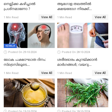
നെല്ലിക്ക കഴിച്ചാല്‍
ആഗോള തലത്തിൽ
പ്രശ്നമാണോ ?
ക്ഷയരോഗ നിരക്ക്
ഉയരുന്നതായി ലോകാരോഗ്യ
View All
View All
1 Min Read
1 Min Read
സംഘടന
KERALA
Posted On 29-10-2024
Posted On 28-10-2024
ലോക പക്ഷാഘാത ദിനം:
ശരീരഭാരം കുറയ്ക്കാന്‍
സ്‌ട്രെസിലൂടെ
മാര്‍ഗങ്ങള്‍; വയറു
സ്‌ട്രോക്കിലേക്ക്
കുറയ്ക്കാനും വഴിയുണ്ട്
View All
View All
1 Min Read
1 Min Read
Posted On 19-10-2024
Posted On 18-10-2024