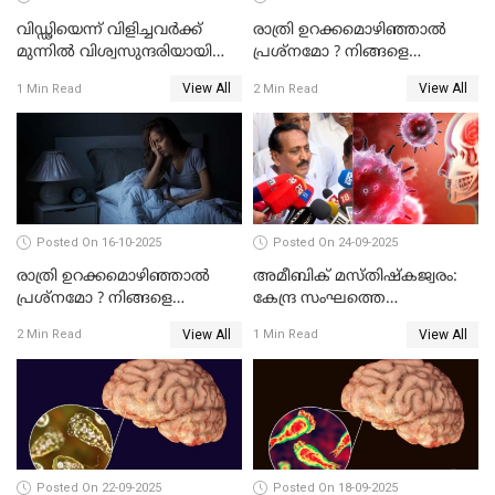
വിഡ്ഢിയെന്ന് വിളിച്ചവര്‍ക്ക്
രാത്രി ഉറക്കമൊഴിഞ്ഞാൽ
മുന്നില്‍ വിശ്വസുന്ദരിയായി
പ്രശ്നമോ ? നിങ്ങളെ
ഫാത്തിമ; ഡിസ്​ലക്സിയെയും
കുറ്റവാളിയാക്കിയേക്കാം
View All
View All
1 Min Read
2 Min Read
എഡിഎച്ച്ഡിയെയും തോല്പിച്ച്
44കോടിയുടെ കിരീടം
Posted On 16-10-2025
Posted On 24-09-2025
രാത്രി ഉറക്കമൊഴിഞ്ഞാൽ
അമീബിക് മസ്തിഷ്കജ്വരം:
പ്രശ്നമോ ? നിങ്ങളെ
കേന്ദ്ര സംഘത്തെ
കുറ്റവാളിയാക്കിയേക്കാം
അയക്കണമെന്ന് എം.കെ.
View All
View All
2 Min Read
1 Min Read
രാഘവൻ എം.പി
Posted On 22-09-2025
Posted On 18-09-2025