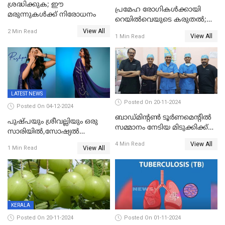
ശ്രദ്ധിക്കുക; ഈ
പ്രമേഹ രോഗികൾക്കായി
മരുന്നുകൾക്ക് നിരോധനം
റെയിൽവെയുടെ കരുതൽ;
പ്രീമിയം ട്രെയിനുകളില്‍
View All
2 Min Read
View All
1 Min Read
പുതിയ മെനു
LATEST NEWS
Posted On 20-11-2024
Posted On 04-12-2024
ബാഡ്മിന്റൺ ടൂർണമെന്റിൽ
പുഷ്പയും ശ്രീവല്ലിയും ഒരു
സമ്മാനം നേടിയ മിടുക്കിക്ക്
സാരിയിൽ,സോഷ്യൽ
തൃശ്ശൂർ ഗവർമെന്റ് മെഡിക്കൽ
മീഡിയയിൽ ട്രെൻഡിങ്;
View All
4 Min Read
കോളേജിൽ പുതു ജന്മം
View All
1 Min Read
രശ്മികയുടെ പുഷ്പ 2
പ്രൊമോഷൻ
KERALA
Posted On 20-11-2024
Posted On 01-11-2024