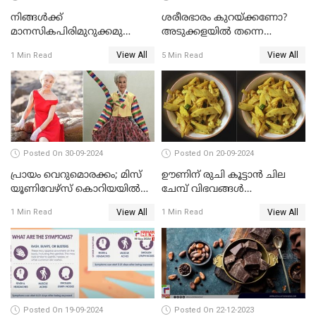
നിങ്ങൾക്ക്
ശരീരഭാരം കുറയ്ക്കണോ?
മാനസികപിരിമുറുക്കമുണ്ടോ ?
അടുക്കളയിൽ തന്നെ
ഈ കാര്യങ്ങൾ
പരിഹാരമുണ്ട്
View All
View All
1 Min Read
5 Min Read
അറിഞ്ഞിരിക്കുക
Posted On 30-09-2024
Posted On 20-09-2024
പ്രായം വെറുമൊരക്കം; മിസ്
ഊണിന് രുചി കൂട്ടാൻ ചില
യൂണിവേഴ്‌സ് കൊറിയയില്‍
ചേമ്പ് വിഭവങ്ങൾ
പങ്കെടുത്ത് 80 കാരി
പരിചയപ്പെടാം
View All
View All
1 Min Read
1 Min Read
Posted On 19-09-2024
Posted On 22-12-2023