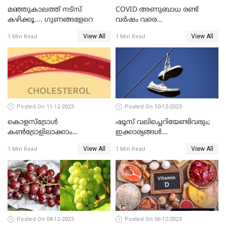
മഞ്ഞുകാലത്ത് നട്‌സ്
COVID അണുബാധ രണ്ട്
കഴിക്കൂ.... ഗുണങ്ങളേറെ
വര്‍ഷം വരെ
ശ്വാസകോശത്തില്‍
View All
View All
1 Min Read
1 Min Read
നിലനില്‍ക്കാം എന്ന് പുതിയ
പഠനം
Posted On 11-12-2023
Posted On 10-12-2023
കൊളസ്‌ട്രോള്‍
ഷൂസ് വലിച്ചെറിയേണ്ടിവരും;
കൺട്രോളിലാക്കാം
ഇക്കാര്യങ്ങൾ
,സിംപിളായി
ശ്രദ്ധിച്ചില്ലെങ്കിൽ
View All
View All
1 Min Read
1 Min Read
Posted On 08-12-2023
Posted On 06-12-2023