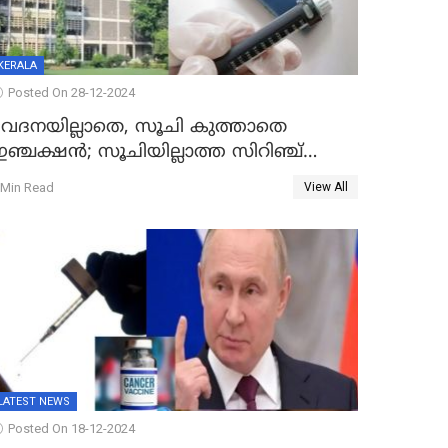
KERALA
Posted On 28-12-2024
വേദനയില്ലാതെ, സൂചി കുത്താതെ
ഞ്ചക്ഷൻ; സൂചിയില്ലാത്ത സിറിഞ്ച്
കണ്ടുപിടിച്ച് ബോംബെ ഐഐടി
 Min Read
View All
LATEST NEWS
Posted On 18-12-2024