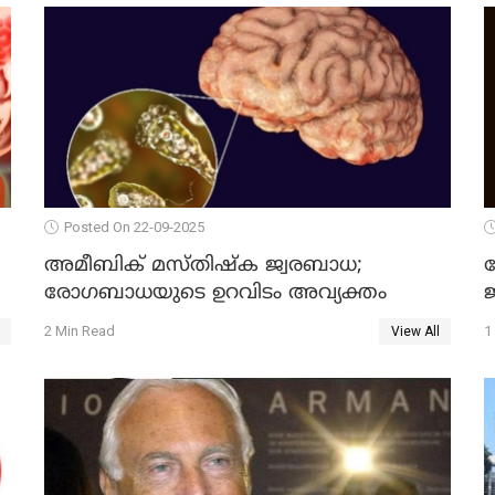
Posted On 22-09-2025
അമീബിക് മസ്തിഷ്ക ജ്വരബാധ;
രോഗബാധയുടെ ഉറവിടം അവ്യക്തം
ജ
2 Min Read
1
View All