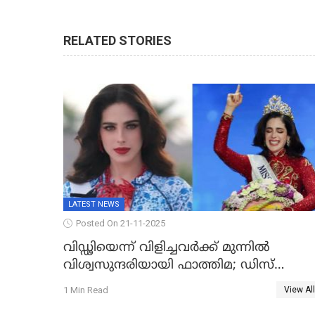
RELATED STORIES
LATEST NEWS
Posted On 21-11-2025
വിഡ്ഢിയെന്ന് വിളിച്ചവര്‍ക്ക് മുന്നില്‍
വിശ്വസുന്ദരിയായി ഫാത്തിമ; ഡിസ്​
ലക്സിയെയും എഡിഎച്ച്ഡിയെയും
1 Min Read
View All
തോല്പിച്ച് 44കോടിയുടെ കിരീടം