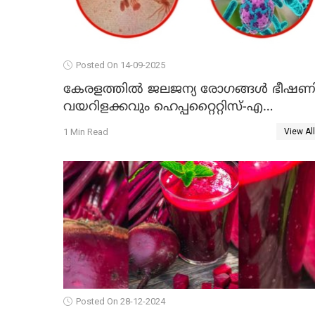
Posted On 14-09-2025
കേരളത്തിൽ ജലജന്യ രോഗങ്ങൾ ഭീഷണി
വയറിളക്കവും ഹെപ്പറ്റൈറ്റിസ്-എ
മരണങ്ങളും വർധിക്കുന്നു -
1 Min Read
View All
ആരോഗ്യവകുപ്പ് മുന്നറിയിപ്പ്
Posted On 28-12-2024