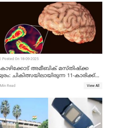
Posted On 18-09-2025
കോഴിക്കോട് അമീബിക് മസ്തിഷ്‌ക്ക
്വരം: ചികിത്സയിലായിരുന്ന 11-കാരിക്ക്
രോഗമുക്തി
 Min Read
View All