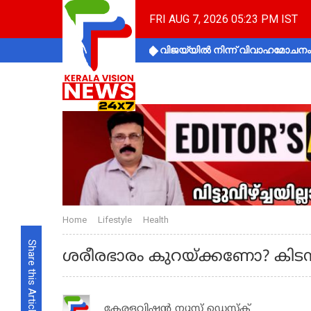
FRI AUG 7, 2026 05:23 PM IST
വിജയ്‌യിൽ നിന്ന് വിവാഹമോചനം 
Home
Lifestyle
Health
Share this Article
ശരീരഭാരം കുറയ്ക്കണോ? കിടന്
കേരളവിഷൻ ന്യൂസ് ഡെസ്‌ക്