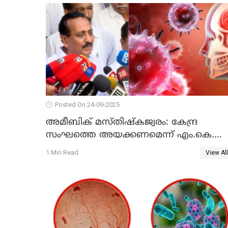
Posted On 24-09-2025
അമീബിക് മസ്തിഷ്കജ്വരം: കേന്ദ്ര
സംഘത്തെ അയക്കണമെന്ന് എം.കെ.
രാഘവൻ എം.പി
1 Min Read
View All