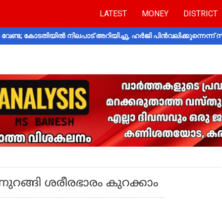
LATEST
MONEY
DISTRICT
വേണ്ട; കോടതിയിൽ നിലപാട് അറിയിച്ചു, ഹർജി പിൻവലിക്കുന്നെന്ന്
നുറങ്ങി ശരീരഭാരം കുറക്കാം