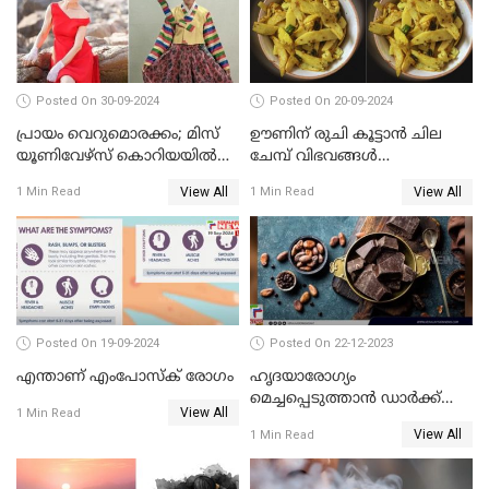
Posted On 30-09-2024
Posted On 20-09-2024
പ്രായം വെറുമൊരക്കം; മിസ്
ഊണിന് രുചി കൂട്ടാൻ ചില
യൂണിവേഴ്‌സ് കൊറിയയില്‍
ചേമ്പ് വിഭവങ്ങൾ
പങ്കെടുത്ത് 80 കാരി
പരിചയപ്പെടാം
View All
View All
1 Min Read
1 Min Read
Posted On 19-09-2024
Posted On 22-12-2023
എന്താണ് എംപോസ്‌ക് രോഗം
ഹൃദയാരോഗ്യം
മെച്ചപ്പെടുത്താന്‍ ഡാര്‍ക്ക്
View All
1 Min Read
ചോക്ലേറ്റ്
View All
1 Min Read