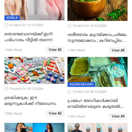
KERALA
Posted On 12-12-2024
Posted On 10-12-2024
തൊണ്ടവേദനയ്ക്ക് ഇനി
ശരീരഭാരം കുറയ്‌ക്കാം,ചർമ്മം
പരിഹാരം വീട്ടിൽ തന്നെ!
സുന്ദരമാക്കാം ; കറിവേപ്പില
വെള്ളം കുടിച്ചാൽ ഗുണങ്ങൾ
View All
1 Min Read
View All
1 Min Read
ഏറെ
INDIAN RAILWAY
Posted On 05-12-2024
Posted On 05-12-2024
ശ്രദ്ധിക്കുക; ഈ
പ്രമേഹ രോഗികൾക്കായി
മരുന്നുകൾക്ക് നിരോധനം
റെയിൽവെയുടെ കരുതൽ;
പ്രീമിയം ട്രെയിനുകളില്‍
View All
2 Min Read
View All
1 Min Read
പുതിയ മെനു