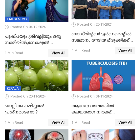
LATEST NEWS
Posted On 20-11-2024
Posted On 04-12-2024
ബാഡ്മിന്റൺ ടൂർണമെന്റിൽ
പുഷ്പയും ശ്രീവല്ലിയും ഒരു
സമ്മാനം നേടിയ മിടുക്കിക്ക്
സാരിയിൽ,സോഷ്യൽ
തൃശ്ശൂർ ഗവർമെന്റ് മെഡിക്കൽ
മീഡിയയിൽ ട്രെൻഡിങ്;
View All
4 Min Read
കോളേജിൽ പുതു ജന്മം
View All
1 Min Read
രശ്മികയുടെ പുഷ്പ 2
പ്രൊമോഷൻ
KERALA
Posted On 20-11-2024
Posted On 01-11-2024
നെല്ലിക്ക കഴിച്ചാല്‍
ആഗോള തലത്തിൽ
പ്രശ്നമാണോ ?
ക്ഷയരോഗ നിരക്ക്
ഉയരുന്നതായി ലോകാരോഗ്യ
View All
View All
1 Min Read
1 Min Read
സംഘടന