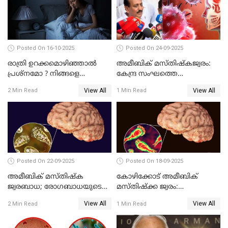
Posted On 16-10-2025
Posted On 24-09-2025
രാത്രി ഉറക്കമൊഴിഞ്ഞാൽ
അമീബിക് മസ്തിഷ്കജ്വരം:
പ്രശ്നമോ ? നിങ്ങളെ
കേന്ദ്ര സംഘത്തെ
കുറ്റവാളിയാക്കിയേക്കാം
അയക്കണമെന്ന് എം.കെ.
View All
View All
2 Min Read
1 Min Read
രാഘവൻ എം.പി
Posted On 22-09-2025
Posted On 18-09-2025
അമീബിക് മസ്തിഷ്ക
കോഴിക്കോട് അമീബിക്
ജ്വരബാധ; രോഗബാധയുടെ
മസ്തിഷ്‌ക്ക ജ്വരം:
ഉറവിടം അവ്യക്തം
ചികിത്സയിലായിരുന്ന 11-
View All
View All
2 Min Read
1 Min Read
കാരിക്ക് രോഗമുക്തി