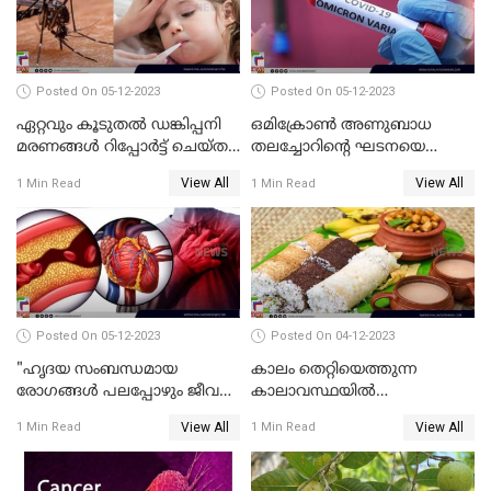
Posted On 05-12-2023
Posted On 05-12-2023
ഏറ്റവും കൂടുതല്‍ ഡങ്കിപ്പനി
ഒമിക്രോണ്‍ അണുബാധ
മരണങ്ങള്‍ റിപ്പോര്‍ട്ട് ചെയ്ത
തലച്ചോറിന്റെ ഘടനയെ
രാജ്യങ്ങളുടെ പട്ടികയില്‍
മാറ്റിയേക്കാം ; പഠന റിപ്പോർട്ട്
View All
View All
1 Min Read
1 Min Read
ഇന്ത്യയും
പുറത്ത്
Posted On 05-12-2023
Posted On 04-12-2023
"ഹൃദയ സംബന്ധമായ
കാലം തെറ്റിയെത്തുന്ന
രോഗങ്ങള്‍ പലപ്പോഴും ജീവന്
കാലാവസ്ഥയിൽ
തന്നെ ഭീഷണിയാണ്"
ആരോഗ്യത്തെ എങ്ങനെ
View All
View All
1 Min Read
1 Min Read
പരിപാലിക്കാം