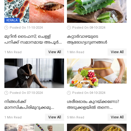
KERALA
Posted On 11-10-2024
Posted On 08-10-2024
മുറിൻ ടൈഫസ്; ചെള്ള്
കറ്റാർവാഴയുടെ
പനിക്ക് സമാനമായ അപൂർവ
ആരോഗ്യഗുണങ്ങൾ
രോ​ഗം; എന്തെല്ലാം
View All
View All
1 Min Read
1 Min Read
അറിയണം?
Posted On 07-10-2024
Posted On 04-10-2024
നിങ്ങൾക്ക്
ശരീരഭാരം കുറയ്ക്കണോ?
മാനസികപിരിമുറുക്കമുണ്ടോ ?
അടുക്കളയിൽ തന്നെ
ഈ കാര്യങ്ങൾ
പരിഹാരമുണ്ട്
View All
View All
1 Min Read
5 Min Read
അറിഞ്ഞിരിക്കുക