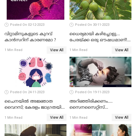
Posted On 02-12-2023
Posted On 30-11-2023
വിറ്റാമിനുകളുടെ കുറവ്
ധൈര്യമായി കഴിച്ചോളു...
കാൻസറിന് കാരണമോ ?
പേരയ്ക്ക ഒരു ഔഷധമാണ്! |
HEALTH BENEFITS OF GUAVA
View All
View All
1 Min Read
1 Min Read
FRUIT
Posted On 24-11-2023
Posted On 19-11-2023
ചൈനയില്‍ അജ്ഞാത
അറിഞ്ഞിരിക്കണം....
വൈറസ്; കേരളം ജാഗ്രതയിൽ
സൈനസൈറ്റിസ്
എന്ന് ആരോഗ്യമന്ത്രി വീണ
രോഗലക്ഷണങ്ങള്‍
View All
View All
1 Min Read
1 Min Read
ജോര്‍ജ്
എന്തൊക്കെ?