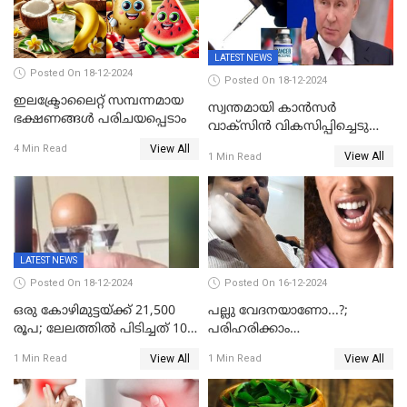
LATEST NEWS
Posted On 18-12-2024
Posted On 18-12-2024
ഇലക്ട്രോലൈറ്റ് സമ്പന്നമായ
സ്വന്തമായി കാന്‍സര്‍
ഭക്ഷണങ്ങൾ പരിചയപ്പെടാം
വാക്‌സിന്‍ വികസിപ്പിച്ചെടുത്ത്
റഷ്യ; അടുത്ത വർഷം ആദ്യം
View All
4 Min Read
View All
1 Min Read
മുതൽ സൗജന്യമായി
നല്‍കും;
LATEST NEWS
Posted On 18-12-2024
Posted On 16-12-2024
ഒരു കോഴിമുട്ടയ്ക്ക് 21,500
പല്ലു വേദനയാണോ...?;
രൂപ; ലേലത്തിൽ പിടിച്ചത് 100
പരിഹരിക്കാം
കോടി മുട്ടകളിൽ
വീട്ടുവൈദ്യത്തിലൂടെയും
View All
View All
1 Min Read
1 Min Read
ലക്ഷണമൊത്ത ഒന്നിനെ