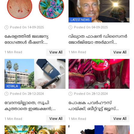
LATEST NEWS
Posted On 14-09-2025
Posted On 04-09-2025
കേരളത്തിൽ ജലജന്യ
വിഖ്യാത ഫാഷന്‍ ഡിസൈനര്‍
രോഗങ്ങൾ ഭീഷണി:
ജോര്‍ജിയോ അര്‍മാനി
വയറിളക്കവും ഹെപ്പറ്റൈറ്റിസ്-
അന്തരിച്ചു
View All
View All
1 Min Read
1 Min Read
എ മരണങ്ങളും വർധിക്കുന്നു
- ആരോഗ്യവകുപ്പ് മുന്നറിയിപ്പ്
KERALA
Posted On 28-12-2024
Posted On 28-12-2024
വേദനയില്ലാതെ, സൂചി
പോഷക പവർഹൗസ്
കുത്താതെ ഇഞ്ചക്ഷൻ;
പായ്ക്ക്; ബീറ്റ്റൂട്ട് ജ്യൂസ്
സൂചിയില്ലാത്ത സിറിഞ്ച്
കഴിക്കാം,
View All
View All
1 Min Read
1 Min Read
കണ്ടുപിടിച്ച് ബോംബെ
ആരോഗ്യഗുണങ്ങൾ
ഐഐടി
അനവധി