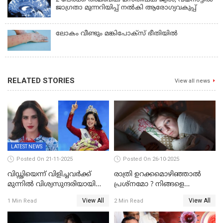
ജാഗ്രതാ മുന്നറിയിപ്പ് നൽകി ആരോഗ്യവകുപ്പ്
ലോകം വീണ്ടും മങ്കിപോക്സ് ഭീതിയിൽ
RELATED STORIES
View all news
LATEST NEWS
Posted On 21-11-2025
Posted On 26-10-2025
വിഡ്ഢിയെന്ന് വിളിച്ചവര്‍ക്ക്
രാത്രി ഉറക്കമൊഴിഞ്ഞാൽ
മുന്നില്‍ വിശ്വസുന്ദരിയായി
പ്രശ്നമോ ? നിങ്ങളെ
ഫാത്തിമ; ഡിസ്​ലക്സിയെയും
കുറ്റവാളിയാക്കിയേക്കാം
View All
View All
1 Min Read
2 Min Read
എഡിഎച്ച്ഡിയെയും തോല്പിച്ച്
44കോടിയുടെ കിരീടം