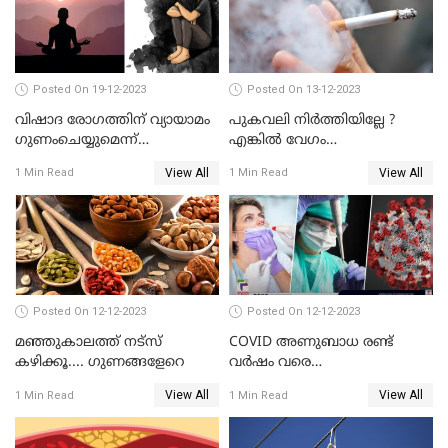
Posted On 19-12-2023
Posted On 13-12-2023
വിഷാദ രോഗത്തിന് വ്യായാമം
പുകവലി നിർത്തിയില്ലേ ?
ഗുണംചെയ്യുമെന്ന്
എങ്കിൽ വേഗം
റിപ്പോര്‍ട്ടുകള്‍
നിർത്തിക്കോളൂ ഞെട്ടിക്കുന്ന
View All
View All
1 Min Read
1 Min Read
പുതിയ പഠനങ്ങള്‍
Posted On 12-12-2023
Posted On 12-12-2023
മഞ്ഞുകാലത്ത് നട്‌സ്
COVID അണുബാധ രണ്ട്
കഴിക്കൂ.... ഗുണങ്ങളേറെ
വര്‍ഷം വരെ
ശ്വാസകോശത്തില്‍
View All
View All
1 Min Read
1 Min Read
നിലനില്‍ക്കാം എന്ന് പുതിയ
പഠനം