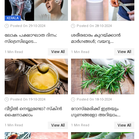
KERALA
Posted On 29-10-2024
Posted On 28-10-2024
ലോക പക്ഷാഘാത ദിനം:
ശരീരഭാരം കുറയ്ക്കാന്‍
സ്‌ട്രെസിലൂടെ
മാര്‍ഗങ്ങള്‍; വയറു
സ്‌ട്രോക്കിലേക്ക്
കുറയ്ക്കാനും വഴിയുണ്ട്
View All
View All
1 Min Read
1 Min Read
Posted On 19-10-2024
Posted On 18-10-2024
വീട്ടിൽ നെയ്യുണ്ടോ? സ്കിൻ
റോസ്മേരിക്ക് ഇത്രയും
ഷൈനാക്കാം
ഗുണങ്ങളോ അറിയാം
വൈറൽ റോസ് മേരിയുടെ
View All
View All
1 Min Read
1 Min Read
ഗുണങ്ങൾ