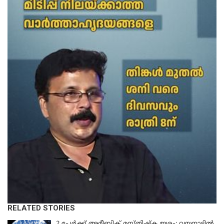
RELATED STORIES
2 പേർക്ക് അമീബിക് മസ്തിഷ്ക ജ്വരം; വയനാട്ടിൽ