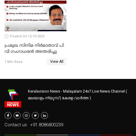
Posted On 12-10-2023
പ്രമുഖ സിനിമ നിർമാതാവ് പി
വി ഗംഗാധരൻ അന്തരിച്ചു
View All
1 Min Read
Keralavision News - Malayalam 24x7 Live News Channel (
മലയാളം ന്യൂസ് | കേരള വാർത്ത )
Contact us
+91 8086800239