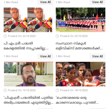
View All
View All
1 Min Read
1 Min Read
WATCH VIDEO
Posted On 22-10-2025
Posted On 22-10-2025
പി എം ശ്രീ പദ്ധതി
സംസ്ഥാന സ്‌കൂള്‍
കേരളത്തില്‍ നടപ്പാക്കില്ല;
ഒളിമ്പിക്‌സ് മത്സരങ്ങള്‍ക്ക്
ബിനോയ് വിശ്വം WATCH
ഇന്ന് തുടക്കം WATCH VIDEO
View All
View All
1 Min Read
1 Min Read
VIDEO
Posted On 19-10-2025
Posted On 18-10-2025
'പിഎംശ്രീ പദ്ധതിയില്‍ പുതിയ
'ചെന്താമരയെ ഒരു
അഭിപ്രായങ്ങള്‍ എടുത്തിട്ടില്ല';
കാരണവശാലും പുറത്ത്
കെ രാജന്‍ WATCH VIDEO
വിടരുതെന്നും പ്രതിയെ