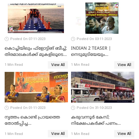
Posted On 07-11-2023
Posted On 03-11-2023
കൊച്ചിയിലും ഫ്‌ളോട്ടിങ് ബീച്ച്;
INDIAN 2 TEASER |
തിരമാലകള്‍ക്ക് മുകളിലൂടെ
നെടുമുടിയേയും
ഇനി കൊച്ചിക്കാരും
വിവേകിനേയും വീണ്ടും
View All
View All
1 Min Read
1 Min Read
കാണാം; ഇന്ത്യൻ 2 ടീസർ
പുറത്ത്
Posted On 01-11-2023
Posted On 31-10-2023
നൃത്തം കൊണ്ട് പ്രായത്തെ
കരുവന്നൂർ കേസ്;
തോല്‍പ്പിച്ച
നിക്ഷേപകർക്ക് പണം
അമ്മമാര്‍;വിസ്മയമായി
പിൻവലിക്കാൻ അവസരം;
View All
View All
1 Min Read
1 Min Read
അറുപത്തി ആറ്‌ അമ്മമാരുടെ
നിബന്ധനകൾ അറിയാം