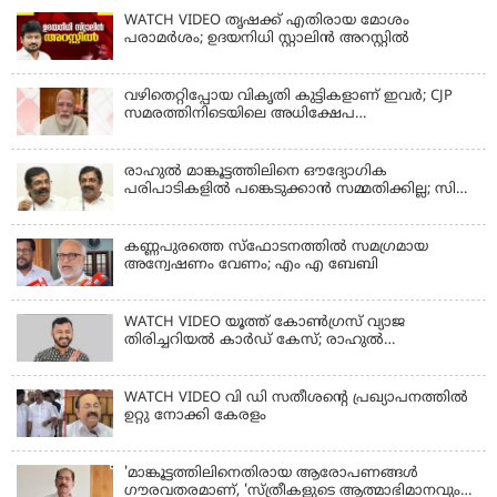
WATCH VIDEO തൃഷക്ക് എതിരായ മോശം
പരാമര്‍ശം; ഉദയനിധി സ്റ്റാലിൻ അറസ്റ്റിൽ
വഴിതെറ്റിപ്പോയ വികൃതി കുട്ടികളാണ് ഇവര്‍; CJP
സമരത്തിനിടെയിലെ അധിക്ഷേപ
പരാമര്‍ശങ്ങളിൽ മോദി
രാഹുല്‍ മാങ്കൂട്ടത്തിലിനെ ഔദ്യോഗിക
പരിപാടികളില്‍ പങ്കെടുക്കാന്‍ സമ്മതിക്കില്ല; സി
കൃഷ്ണകുമാര്‍
കണ്ണപുരത്തെ സ്‌ഫോടനത്തില്‍ സമഗ്രമായ
അന്വേഷണം വേണം; എം എ ബേബി
WATCH VIDEO യൂത്ത് കോൺഗ്രസ് വ്യാജ
തിരിച്ചറിയൽ കാർഡ് കേസ്; രാഹുൽ
മാങ്കൂട്ടത്തിലിനെ ചോദ്യം ചെയ്യും
WATCH VIDEO വി ഡി സതീശൻ്റെ പ്രഖ്യാപനത്തിൽ
ഉറ്റു നോക്കി കേരളം
'മാങ്കൂട്ടത്തിലിനെതിരായ ആരോപണങ്ങള്‍
ഗൗരവതരമാണ്, 'സ്ത്രീകളുടെ ആത്മാഭിമാനവും