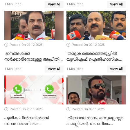
നീതി ലഭിച്ചില്ല'; ഉമ തോമസ്
സുരേഷ് ഗോപി WATCH VIDEO
View All
View All
1 Min Read
1 Min Read
MLA WATCH VIDEO
Posted On 09-12-2025
Posted On 09-12-2025
'ജനങ്ങള്‍ക്ക്
'തദ്ദേശ തെരഞ്ഞെടുപ്പില്‍
സര്‍ക്കാരിനോടുള്ള അപ്രീതി
യുഡിഎഫ് ഐതിഹാസിക
ഇക്കുറി തെരഞ്ഞെടുപ്പില്‍
തിരിച്ചുവരവ് നടത്തും'; വിഡി
View All
View All
1 Min Read
1 Min Read
പ്രതിഫലിക്കും'; കെ.സി
സതീശന്‍ WATCH VIDEO
വേണുഗോപാല്‍ WATCH
VIDEO
Posted On 23-11-2025
Posted On 09-11-2025
പത്രിക പിന്‍വലിക്കാന്‍
'തീവ്രവാദ ഗാനം ഒന്നുമല്ലല്ലോ
സ്ഥാനാര്‍ത്ഥിയെ
ചൊല്ലിയത്, ഗണഗീതം
ഭീഷണിപ്പെടുത്തി CPIM
ചൊല്ലിയത് സെലിബ്രേഷന്റെ