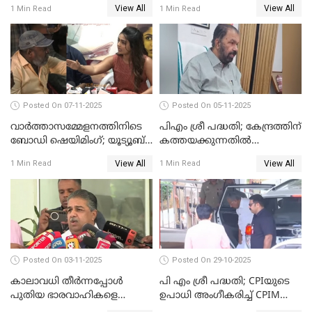
View All
View All
1 Min Read
1 Min Read
WATCH VIDEO
ഭാഗം'; സുരേഷ് ഗോപി WATCH
VIDEO
Posted On 07-11-2025
Posted On 05-11-2025
വാർത്താസമ്മേളനത്തിനിടെ
പിഎം ശ്രീ പദ്ധതി; കേന്ദ്രത്തിന്
ബോഡി ഷെയിമിംഗ്; യൂട്യൂബ്
കത്തയക്കുന്നതില്‍
വ്ളോഗർക്ക് ചുട്ട
കാലതാമസമില്ല;
View All
View All
1 Min Read
1 Min Read
മറുപടിയുമായി ഗൗരി കിഷന്‍
വി.ശിവന്‍കുട്ടി WATCH VIDEO
WATCH VIDEO
Posted On 03-11-2025
Posted On 29-10-2025
കാലാവധി തീര്‍ന്നപ്പോള്‍
പി എം ശ്രീ പദ്ധതി; CPIയുടെ
പുതിയ ഭാരവാഹികളെ
ഉപാധി അംഗീകരിച്ച് CPIM
തീരുമാനിച്ചു'; സജി ചെറിയാന്‍
WATCH VIDEO