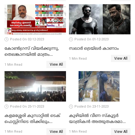
അന്വേഷണം
Posted On 02-12-2023
Posted On 01-12-2023
കോണ്‍ഗ്രസ് വിയര്‍ക്കുന്നു,
സലാര്‍ ട്രെയ്‌ലർ കാണാം
തെലങ്കാനയില്‍ മാത്രം
View All
1 Min Read
കോണ്‍ഗ്രസ്
View All
1 Min Read
Posted On 25-11-2023
Posted On 23-11-2023
കളമശ്ശേരി കുസാറ്റില്‍ ടെക്
കുഴിയിൽ വീണ സ്കൂട്ടർ
ഫെസ്റ്റിനിടെ തിക്കിലും
യാത്രികൻ അത്ഭുതകരമായി
തിരക്കിലുംപെട്ട് 4 മരണം
രക്ഷപ്പെട്ടു
View All
View All
1 Min Read
1 Min Read