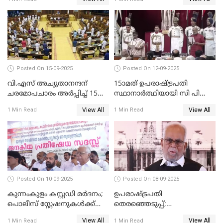
വാങ്ങി നൽകേണ്ട സാഹചര്യം
ഇല്ല'; വീണ ജോർജ് WATCH
VIDEO
Posted On 15-09-2025
Posted On 12-09-2025
വി.എസ് അച്യുതാനന്ദന്
15ാമത് ഉപരാഷ്ട്രപതി
ചരമോപചാരം അർപ്പിച്ച് 15-ാം
സ്ഥാനാര്‍ത്ഥിയായി സി പി
നിയമസഭയുടെ 14-ാം
രാധാകൃഷ്ണന്‍
View All
View All
1 Min Read
1 Min Read
സമ്മേളനത്തിന് തുടക്കം
സത്യപ്രതിജ്ഞ ചെയ്തു
WATCH VIDEO
WATCH VIDEO
Posted On 10-09-2025
Posted On 08-09-2025
കുന്നംകുളം കസ്റ്റഡി മര്‍ദനം;
ഉപരാഷ്ട്രപതി
പൊലീസ് സ്റ്റേഷനുകൾക്ക്
തെരഞ്ഞെടുപ്പ്;
മുന്നിൽ ജനകീയ പ്രതിഷേധ
വോട്ടഭ്യര്‍ത്ഥിച്ച് വീഡിയോ
View All
View All
1 Min Read
1 Min Read