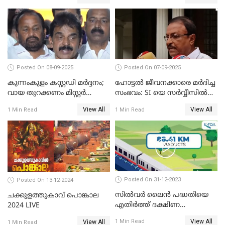
സദസ്സ്
സന്ദേശവുമായി ജസ്റ്റിസ് ബി.
സുദര്‍ശന്‍ റെഡ്ഡി
Posted On 08-09-2025
Posted On 07-09-2025
കുന്നംകുളം കസ്റ്റഡി മര്‍ദ്ദനം;
ഹോട്ടൽ ജീവനക്കാരെ മർദിച്ച
വായ തുറക്കണം മിസ്റ്റര്‍
സംഭവം: SI യെ സർവ്വീസിൽ
പിണറായി; കെസി
നിന്ന് പുറത്താക്കണമെന്ന് കെ
View All
View All
1 Min Read
1 Min Read
വേണുഗോപാൽ
പി ഔസേപ്പ്
Posted On 31-12-2023
Posted On 13-12-2024
സില്‍വര്‍ ലൈന്‍ പദ്ധതിയെ
ചക്കുളത്തുകാവ് പൊങ്കാല
എതിര്‍ത്ത് ദക്ഷിണ
2024 LIVE
റെയില്‍വേ
View All
1 Min Read
View All
1 Min Read