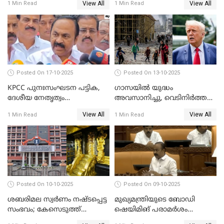
View All
View All
1 Min Read
1 Min Read
തങ്ങള്‍ക്ക് ഭയമാണ്';
സജിതയുടെ പെണ്‍മക്കള്‍
WATCH VIDEO
Posted On 17-10-2025
Posted On 13-10-2025
KPCC പുനഃസംഘടന പട്ടിക,
ഗാസയില്‍ യുദ്ധം
ദേശീയ നേതൃത്വം
അവസാനിച്ചു, വെടിനിര്‍ത്തല്‍
ചേര്‍ന്നെടുത്ത തീരുമാനം; വി
തുടരും WATCH VIDEO
View All
View All
1 Min Read
1 Min Read
ഡി സതീശന്‍ WATCH VIDEO
Posted On 10-10-2025
Posted On 09-10-2025
ശബരിമല സ്വര്‍ണം നഷ്ടപ്പെട്ട
മുഖ്യമന്ത്രിയുടെ ബോഡി
സംഭവം; കേസെടുത്ത്
ഷെയിമിങ് പരാമര്‍ശം
അന്വേഷണം നടത്താന്‍
നിയമസഭയില്‍ ഉന്നയിച്ച്