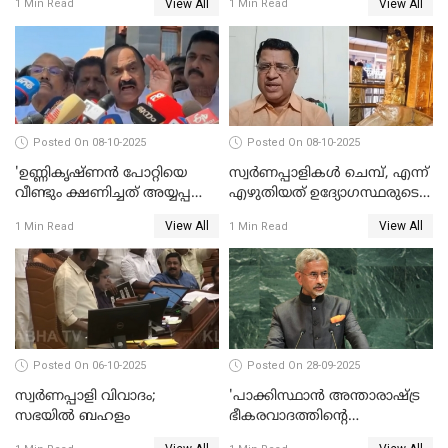
View All
View All
1 Min Read
1 Min Read
ഉത്തരവിട്ട് ഹൈക്കോടതി
പ്രതിപക്ഷം WATCH VIDEO
WATCH VIDEO
Posted On 08-10-2025
Posted On 08-10-2025
'ഉണ്ണികൃഷ്ണന്‍ പോറ്റിയെ
സ്വർണപ്പാളികൾ ചെമ്പ്, എന്ന്
വീണ്ടും ക്ഷണിച്ചത് അയ്യപ്പ
എഴുതിയത് ഉദ്യോഗസ്ഥരുടെ
വിഗ്രഹം
കള്ളക്കളിയാണ്;
View All
View All
1 Min Read
1 Min Read
അടിച്ചുമാറ്റാനാണെന്ന്
ടി.കെ.രാജഗോപാല്‍
സംശയമുണ്ട്'; വി ഡി
സതീശൻ
Posted On 06-10-2025
Posted On 28-09-2025
സ്വർണപ്പാളി വിവാദം;
'പാക്കിസ്ഥാന്‍ അന്താരാഷ്ട്ര
സഭയിൽ ബഹളം
ഭീകരവാദത്തിന്റെ
പ്രഭവകേന്ദ്രം'; ഡോ എസ്