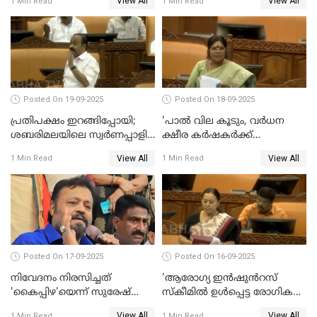
View All
View All
1 Min Read
1 Min Read
ജയശങ്കര്‍
Posted On 19-09-2025
Posted On 18-09-2025
പ്രതിപക്ഷം ഇറങ്ങിപ്പോയി;
'പാൽ വില കൂടും, വർധന
ശബരിമലയിലെ സ്വർണപ്പാളി
ക്ഷീര കർഷകർക്ക്
വിവാദം, അടിയന്തര
പ്രയോജനപ്പെടുന്ന രീതിയിൽ';
View All
View All
1 Min Read
1 Min Read
പ്രമേയത്തിന് അനുമതിയില്ല
ജെ ചിഞ്ചുറാണി
WATCH VIDEO
Posted On 17-09-2025
Posted On 16-09-2025
നിവേദനം നിരസിച്ചത്
'ആരോഗ്യ ഇൻഷുൻറസ്
'കൈപ്പിഴ'യെന്ന് സുരേഷ്
സ്കീമിൽ ഉൾപ്പെട്ട രോഗികൾ
ഗോപി
ചികിത്സ ഉപകരണങ്ങൾ
View All
View All
1 Min Read
1 Min Read