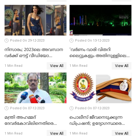
Posted On 29-12-2023
Posted On 13-12-2023
നിസാരം; 2023ലെ അവസാന
'വര്‍ണം വാരി വിതറി
വർക്ക് ഔട്ട് വീഡിയോ
ലൈറ്റുകളും അതിനുള്ളിലെ
പങ്കുവച്ച് സാമന്ത
സൗഹൃദവും'
View All
View All
1 Min Read
1 Min Read
അണിഞ്ഞൊരുങ്ങി എസ് ബി
കോളേജ് മൈതാനം
Posted On 07-12-2023
Posted On 07-12-2023
മന്ത്രി അഹമ്മദ്
പൊലീസ് ജീവനെടുക്കുന്ന
ദേവർകോവിലിനെതിരെ
ഡിപ്രഷൻ; ഉദ്യോഗസ്ഥരെ
സാമ്പത്തികതട്ടിപ്പ്
സംരക്ഷിക്കാൻ
View All
View All
1 Min Read
1 Min Read
ആരോപണത്തിൽ
നടപടികളുമായി ഡിജിപി