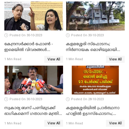
അരങ്ങേറ്റം
Posted On 30-10-2023
Posted On 30-10-2023
കേന്ദ്രസര്‍ക്കാര്‍ ഫോണ്‍ -
കളമശ്ശേരി സ്ഫോടനം;
ഇമെയില്‍ വിവരങ്ങള്‍
നിർണായക മൊഴിയുമായി
ചോര്‍ത്തുന്നു; പരാതിയുമായി
മാർട്ടിൻ്റെ ഭാര്യ; ഫോൺ
View All
View All
1 Min Read
1 Min Read
പ്രതിപക്ഷ നേതാക്കള്‍
കോൾ വിവരങ്ങൾ തേടി
പൊലീസ്
Posted On 30-10-2023
Posted On 28-10-2023
സ്വകാര്യ ബസ് പണിമുടക്ക്
കളമശ്ശേരിയിൽ പ്രാർത്ഥനാ
ഭാഗികമെന്ന് ഗതാഗത മന്ത്രി
ഹാളിൽ ഉഗ്രസ്‌ഫോടനം;
ആന്റണി രാജു
ഒരാൾ മരിച്ചു, നിരവധി
View All
View All
1 Min Read
1 Min Read
പേരുടെ നില ഗുരുതരം