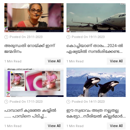
Posted On 23-11-2023
Posted On 19-11-2023
അരുന്ധതി റോയ്ക്ക് ഇന്ന്
കൊച്ചിയാണ് താരം...2024-ല്‍
ജന്മദിനം
ഏഷ്യയില്‍ സന്ദര്‍ശിക്കേണ്ട
ഏറ്റവും മികച്ച സ്ഥലങ്ങളില്‍
View All
View All
1 Min Read
1 Min Read
കൊച്ചിയും
Posted On 17-11-2023
Posted On 14-11-2023
പാമ്പാണ് കുഞ്ഞേ കയ്യില്‍
ഈ സ്വഭാവം അത്ര നല്ലതല്ല
...... പാമ്പിനെ പിടിച്ച്
കേട്ടോ...സീരിയല്‍ കില്ലര്‍മാര്‍
കളിക്കുന്ന പിഞ്ചുകുഞ്ഞ്;
വരെ തോറ്റുപോന്ന
View All
View All
1 Min Read
1 Min Read
വൈറലായി വീഡിയോ
ഓര്‍ക്കകളുടെ സ്വഭാവരീതി