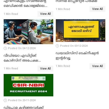
എറണാകുളം ഗവണ്‍മെന്റ്
സിനിമ ഓപ്പറേറ്റർ പരീക്ഷ
മെഡിക്കല്‍ കോളേജിലെ
View All
1 Min Read
മൈക്രോബയോളജി വകുപ്പിന്
View All
1 Min Read
കീഴിൽ ഒഴിവ്
Posted On 03-12-2024
Posted On 04-12-2024
ഡയാലിസിസ് ടെക്‌നീഷ്യന്‍
വീഡിയോ എഡിറ്റിങ്
ഇന്റര്‍വ്യൂ
കോഴ്‌സിന് അപേക്ഷ
ക്ഷണിച്ചു
View All
1 Min Read
View All
1 Min Read
Posted On 20-11-2024
ഡിപ്ലോമ കഴിഞ്ഞവർക്ക്