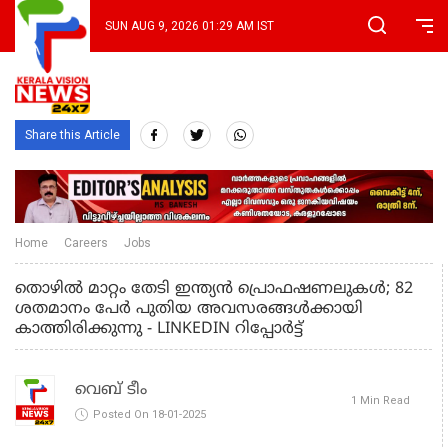
SUN AUG 9, 2026 01:29 AM IST
Share this Article
Home
Careers
Jobs
തൊഴിൽ മാറ്റം തേടി ഇന്ത്യൻ പ്രൊഫഷണലുകൾ; 82
ശതമാനം പേർ പുതിയ അവസരങ്ങൾക്കായി
കാത്തിരിക്കുന്നു - LINKEDIN റിപ്പോർട്ട്
വെബ് ടീം
1 Min Read
Posted On 18-01-2025