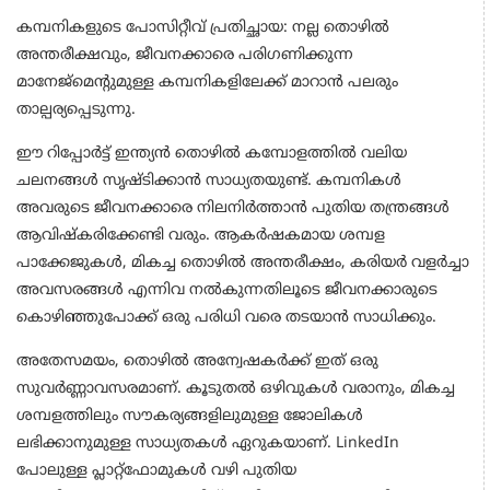
കമ്പനികളുടെ പോസിറ്റീവ് പ്രതിച്ഛായ: നല്ല തൊഴിൽ
അന്തരീക്ഷവും, ജീവനക്കാരെ പരിഗണിക്കുന്ന
മാനേജ്മെൻ്റുമുള്ള കമ്പനികളിലേക്ക് മാറാൻ പലരും
താല്പര്യപ്പെടുന്നു.
ഈ റിപ്പോർട്ട് ഇന്ത്യൻ തൊഴിൽ കമ്പോളത്തിൽ വലിയ
ചലനങ്ങൾ സൃഷ്ടിക്കാൻ സാധ്യതയുണ്ട്. കമ്പനികൾ
അവരുടെ ജീവനക്കാരെ നിലനിർത്താൻ പുതിയ തന്ത്രങ്ങൾ
ആവിഷ്കരിക്കേണ്ടി വരും. ആകർഷകമായ ശമ്പള
പാക്കേജുകൾ, മികച്ച തൊഴിൽ അന്തരീക്ഷം, കരിയർ വളർച്ചാ
അവസരങ്ങൾ എന്നിവ നൽകുന്നതിലൂടെ ജീവനക്കാരുടെ
കൊഴിഞ്ഞുപോക്ക് ഒരു പരിധി വരെ തടയാൻ സാധിക്കും.
അതേസമയം, തൊഴിൽ അന്വേഷകർക്ക് ഇത് ഒരു
സുവർണ്ണാവസരമാണ്. കൂടുതൽ ഒഴിവുകൾ വരാനും, മികച്ച
ശമ്പളത്തിലും സൗകര്യങ്ങളിലുമുള്ള ജോലികൾ
ലഭിക്കാനുമുള്ള സാധ്യതകൾ ഏറുകയാണ്. LinkedIn
പോലുള്ള പ്ലാറ്റ്‌ഫോമുകൾ വഴി പുതിയ