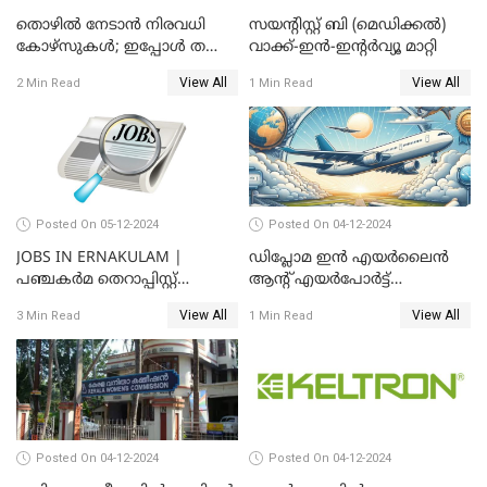
തൊഴിൽ നേടാൻ നിരവധി
സയന്റിസ്റ്റ് ബി (മെഡിക്കല്‍)
കോഴ്സുകൾ; ഇപ്പോൾ തന്നെ
വാക്ക്-ഇന്‍-ഇന്റര്‍വ്യൂ മാറ്റി
അപേക്ഷിക്കാം
View All
View All
2 Min Read
1 Min Read
Posted On 05-12-2024
Posted On 04-12-2024
JOBS IN ERNAKULAM |
ഡിപ്ലോമ ഇൻ എയർലൈൻ
പഞ്ചകര്‍മ തെറാപ്പിസ്റ്റ്
ആന്റ് എയർപോർട്ട്
(ഫീമെയില്‍) തസ്തികയില്‍
മാനേജ്മെന്റിന് അപേക്ഷ
View All
View All
3 Min Read
1 Min Read
ഒഴിവ്
ക്ഷണിച്ചു
Posted On 04-12-2024
Posted On 04-12-2024