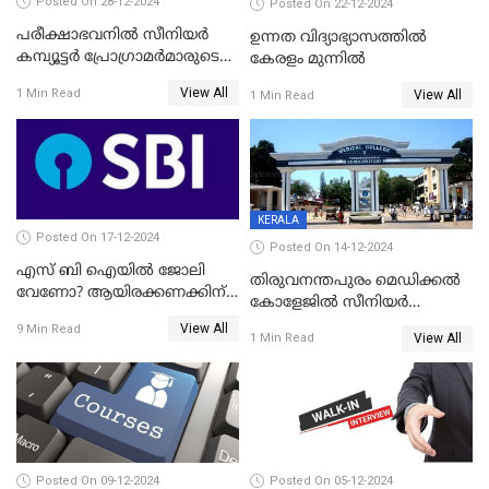
Posted On 28-12-2024
Posted On 22-12-2024
പരീക്ഷാഭവനിൽ സീനിയർ
ഉന്നത വിദ്യാഭ്യാസത്തിൽ
കമ്പ്യൂട്ടർ പ്രോഗ്രാമർമാരുടെ
കേരളം മുന്നിൽ
ഒഴിവുകൾ; അപേക്ഷകൾ 31
View All
1 Min Read
View All
1 Min Read
വരെ അയക്കാം
KERALA
Posted On 17-12-2024
Posted On 14-12-2024
എസ് ബി ഐയിൽ ജോലി
തിരുവനന്തപുരം മെഡിക്കൽ
വേണോ? ആയിരക്കണക്കിന്
കോളേജിൽ സീനിയർ
തൊഴിലാവസരങ്ങൾ
റസിഡന്റ് ഒഴിവ്
View All
9 Min Read
View All
1 Min Read
Posted On 09-12-2024
Posted On 05-12-2024