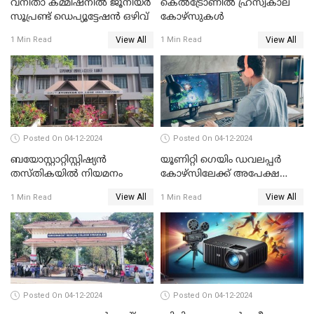
വനിതാ കമ്മീഷനിൽ ജൂനിയർ
കെൽട്രോണിൽ ഹ്രസ്വകാല
സൂപ്രണ്ട് ഡെപ്യൂട്ടേഷൻ ഒഴിവ്
കോഴ്സുകൾ
View All
View All
1 Min Read
1 Min Read
Posted On 04-12-2024
Posted On 04-12-2024
ബയോസ്റ്റാറ്റിസ്റ്റിഷ്യൻ
യൂണിറ്റി ഗെയിം ഡവലപ്പര്‍
തസ്തികയിൽ നിയമനം
കോഴ്‌സിലേക്ക് അപേക്ഷ
ക്ഷണിച്ചു
View All
View All
1 Min Read
1 Min Read
Posted On 04-12-2024
Posted On 04-12-2024