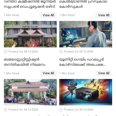
വനിതാ കമ്മീഷനിൽ ജൂനിയർ
കെൽട്രോണിൽ ഹ്രസ്വകാല
സൂപ്രണ്ട് ഡെപ്യൂട്ടേഷൻ ഒഴിവ്
കോഴ്സുകൾ
View All
View All
1 Min Read
1 Min Read
Posted On 04-12-2024
Posted On 04-12-2024
ബയോസ്റ്റാറ്റിസ്റ്റിഷ്യൻ
യൂണിറ്റി ഗെയിം ഡവലപ്പര്‍
തസ്തികയിൽ നിയമനം
കോഴ്‌സിലേക്ക് അപേക്ഷ
ക്ഷണിച്ചു
View All
View All
1 Min Read
1 Min Read
Posted On 04-12-2024
Posted On 04-12-2024