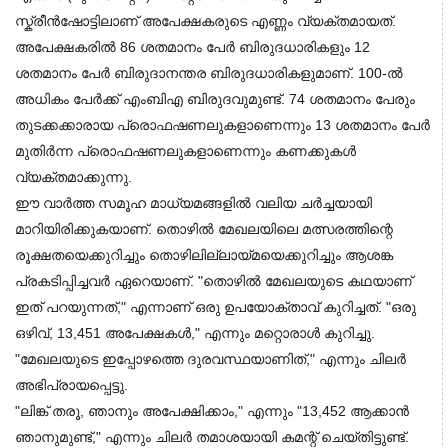
സ്ക്രീൻഷോട്ടിലാണ് അപേക്ഷകരുടെ എണ്ണം വ്യക്തമായത്. 
അപേക്ഷകരിൽ 86 ശതമാനം പേർ ബിരുദധാരികളും 12 
ശതമാനം പേർ ബിരുദാനന്തര ബിരുദധാരികളുമാണ്. 100-ൽ 
അധികം പേർക്ക് എംബിഎ ബിരുദവുമുണ്ട്. 74 ശതമാനം പേരും 
തുടക്കക്കാരായ പ്രൊഫഷണലുകളാണെന്നും 13 ശതമാനം പേർ 
മുതിർന്ന പ്രൊഫഷണലുകളാണെന്നും കണക്കുകൾ 
വ്യക്തമാക്കുന്നു.
ഈ വാർത്ത സമൂഹ മാധ്യമങ്ങളിൽ വലിയ ചർച്ചയായി 
മാറിയിരിക്കുകയാണ്. തൊഴിൽ മേഖലയിലെ മത്സരത്തിന്റെ 
രൂക്ഷതയെക്കുറിച്ചും തൊഴിലില്ലായ്മയെക്കുറിച്ചും ആശങ്ക 
പ്രകടിപ്പിച്ചവർ ഏറെയാണ്. "തൊഴിൽ മേഖലയുടെ കഥയാണ് 
ഇത് പറയുന്നത്," എന്നാണ് ഒരു ഉപയോക്താവ് കുറിച്ചത്. "ഒരു 
ഒഴിവ്, 13,451 അപേക്ഷകൾ," എന്നും മറ്റൊരാൾ കുറിച്ചു. 
"മേഖലയുടെ ഇപ്പോഴത്തെ ദുരവസ്ഥയാണിത്," എന്നും ചിലർ 
അഭിപ്രായപ്പെട്ടു.
"ലിങ്ക് തരൂ, ഞാനും അപേക്ഷിക്കാം," എന്നും "13,452 ആക്കാൻ 
ഞാനുമുണ്ട്," എന്നും ചിലർ തമാശയായി കമന്റ് ചെയ്തിട്ടുണ്ട്.