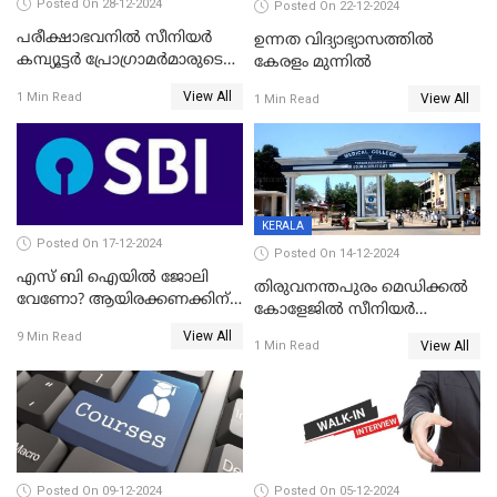
Posted On 28-12-2024
Posted On 22-12-2024
പരീക്ഷാഭവനിൽ സീനിയർ
ഉന്നത വിദ്യാഭ്യാസത്തിൽ
കമ്പ്യൂട്ടർ പ്രോഗ്രാമർമാരുടെ
കേരളം മുന്നിൽ
ഒഴിവുകൾ; അപേക്ഷകൾ 31
View All
1 Min Read
View All
1 Min Read
വരെ അയക്കാം
KERALA
Posted On 17-12-2024
Posted On 14-12-2024
എസ് ബി ഐയിൽ ജോലി
തിരുവനന്തപുരം മെഡിക്കൽ
വേണോ? ആയിരക്കണക്കിന്
കോളേജിൽ സീനിയർ
തൊഴിലാവസരങ്ങൾ
റസിഡന്റ് ഒഴിവ്
View All
9 Min Read
View All
1 Min Read
Posted On 09-12-2024
Posted On 05-12-2024