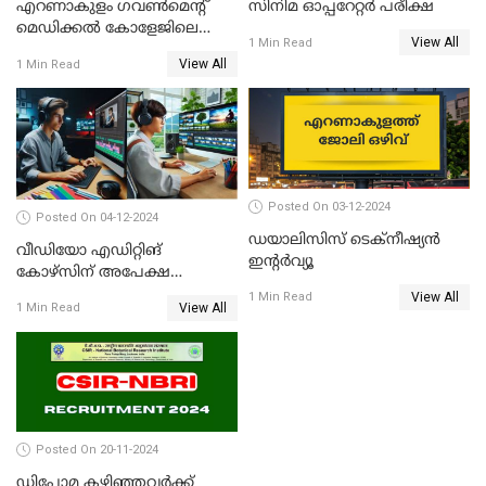
എറണാകുളം ഗവണ്‍മെന്റ്
സിനിമ ഓപ്പറേറ്റർ പരീക്ഷ
മെഡിക്കല്‍ കോളേജിലെ
View All
1 Min Read
മൈക്രോബയോളജി വകുപ്പിന്
View All
1 Min Read
കീഴിൽ ഒഴിവ്
Posted On 03-12-2024
Posted On 04-12-2024
ഡയാലിസിസ് ടെക്‌നീഷ്യന്‍
വീഡിയോ എഡിറ്റിങ്
ഇന്റര്‍വ്യൂ
കോഴ്‌സിന് അപേക്ഷ
ക്ഷണിച്ചു
View All
1 Min Read
View All
1 Min Read
Posted On 20-11-2024
ഡിപ്ലോമ കഴിഞ്ഞവർക്ക്