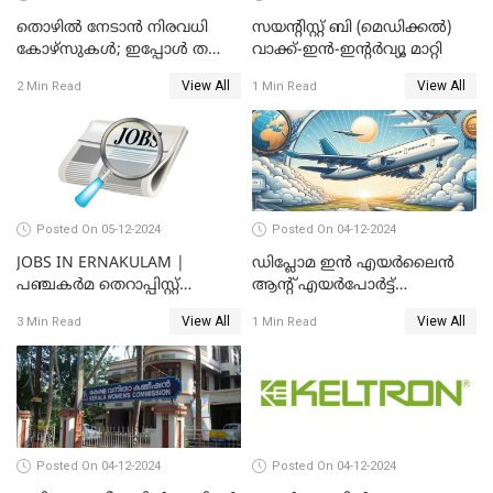
തൊഴിൽ നേടാൻ നിരവധി
സയന്റിസ്റ്റ് ബി (മെഡിക്കല്‍)
കോഴ്സുകൾ; ഇപ്പോൾ തന്നെ
വാക്ക്-ഇന്‍-ഇന്റര്‍വ്യൂ മാറ്റി
അപേക്ഷിക്കാം
View All
View All
2 Min Read
1 Min Read
Posted On 05-12-2024
Posted On 04-12-2024
JOBS IN ERNAKULAM |
ഡിപ്ലോമ ഇൻ എയർലൈൻ
പഞ്ചകര്‍മ തെറാപ്പിസ്റ്റ്
ആന്റ് എയർപോർട്ട്
(ഫീമെയില്‍) തസ്തികയില്‍
മാനേജ്മെന്റിന് അപേക്ഷ
View All
View All
3 Min Read
1 Min Read
ഒഴിവ്
ക്ഷണിച്ചു
Posted On 04-12-2024
Posted On 04-12-2024