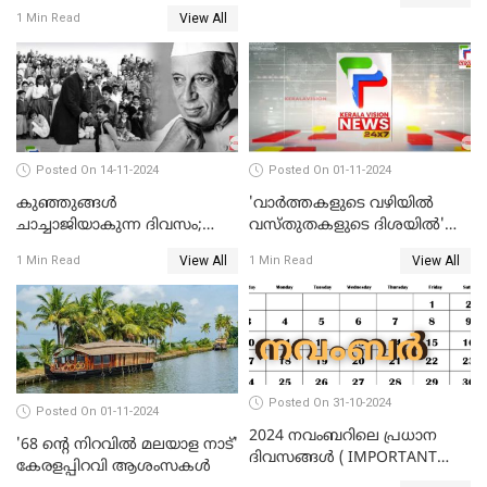
ബസില്‍ വിരിഞ്ഞ പ്രണയം,
View All
1 Min Read
ഒടുക്കം താലികെട്ടിനും അതേ
ബസില്‍ യാത്ര
Posted On 14-11-2024
Posted On 01-11-2024
കുഞ്ഞുങ്ങള്‍
'വാർത്തകളുടെ വഴിയിൽ
ചാച്ചാജിയാകുന്ന ദിവസം;
വസ്തുതകളുടെ ദിശയിൽ'
ഇന്ന് ശിശുദിനം
കേരളവിഷൻ ന്യൂസിന് 2
View All
View All
1 Min Read
1 Min Read
വയസ്സ്
Posted On 31-10-2024
Posted On 01-11-2024
2024 നവംബറിലെ പ്രധാന
'68 ന്റെ നിറവിൽ മലയാള നാട്'
ദിവസങ്ങൾ ( IMPORTANT
കേരളപ്പിറവി ആശംസകൾ
DAYS IN NOVEMBER 2024 )