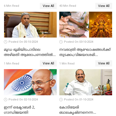
ഇന്ത്യയിലെ പല തരം
അമേരിക്കയുടെ അയൽ
View All
View All
6 Min Read
40 Min Read
പാസ്‌പോർട്ടുകൾ
രാജ്യത്തെ പൗരനാകാം
പരിചയപ്പെടാം
Posted On 05-10-2024
Posted On 03-10-2024
മൂഡ ഭൂമിയിടപാടിലെ
നവരാത്രി ആഘോഷങ്ങൾക്ക്
അഴിമതി ആരോപണത്തിൽ
തുടക്കം;വിജയദശമി
വിയർത്ത് കർണ്ണാടകയിലെ
ഒക്ടോബർ 13ന്
View All
View All
1 Min Read
1 Min Read
കോൺഗ്രസ് സർക്കാർ..
Posted On 02-10-2024
Posted On 01-10-2024
ഇന്ന് ഒക്ടോബര്‍ 2,
കോടിയേരി
ഗാന്ധിജയന്തി
ബാലകൃഷ്ണനെന്ന