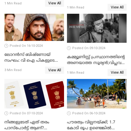
View All
പിറന്നാള്‍
1 Min Read
ആശംസകൾ
View All
1 Min Read
Posted On 16-10-2024
Posted On 09-10-2024
ലോറൻസ് ബിഷ്ണോയ്
കമ്മ്യൂണിസ്റ്റ് പ്രസ്ഥാനത്തിന്റെ
സംഘം: വി ഐ പികളുടെ
അണയാത്ത സൂര്യൻ;വിപ്ലവ
പേടി സ്വപ്നം
നായകൻറെ ഓർമദിനം
View All
3 Min Read
View All
1 Min Read
Posted On 07-10-2024
Posted On 06-10-2024
നിങ്ങളുടേത് ഏത് തരം
പൗരത്വം വില്പനയ്ക്ക്; 1.7
പാസ്പോർട്ട് ആണ്?
കോടി രൂപ ഉണ്ടെങ്കിൽ