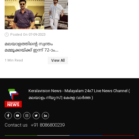
Posted On 07-09-2023
മലയാളത്തിന്റെ സ്വന്തം
മമ്മൂക്കയ്ക്ക് ഇന്ന് 72-ാം
പിറന്നാള്‍
View All
1 Min Read
Keralavision News - Malayalam 24x7 Live News Channel (
മലയാളം ന്യൂസ് | കേരള വാർത്ത )
Contact us
+91 8086800239