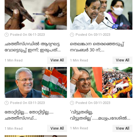
Posted On 06-11-2023
Posted On 03-11-2023
ഛത്തീസ്ഗഡില്‍ ആദ്യഘട്ട
തെലങ്കാന തെരഞ്ഞെടുപ്പ്
വോട്ടെടുപ്പ്‌ ഇന്ന്; ഇരുപത്‌
നവംബര്‍ 30 ന്;
മണ്ഡലങ്ങളിലേക്കാണ് ഇന്ന്
തെരഞ്ഞെടുപ്പിനൊരുങ്ങി
View All
View All
1 Min Read
1 Min Read
വിധിയെഴുതുക
മുഖ്യമന്ത്രി ചന്ദ്രശേഖര്‍ റാവു
Posted On 03-11-2023
Posted On 03-11-2023
'വിട്ടുതരില്ല,
തോറ്റിട്ടില്ല... തോറ്റിട്ടില്ല....
വിട്ടുതരില്ല'.....മധ്യപ്രദേശില്‍
ഛത്തീസ്ഗഡ്
വീണ്ടും മുഖ്യമന്ത്രിയാകാന്‍
കോണ്‍ഗ്രസിന്റെ തുറുപ്പ്ചീട്ട്
View All
View All
1 Min Read
1 Min Read
ശിവരാജ് സിംഗ് ചൗഹാന്‍
ഭൂപേഷ് ഭാഗല്‍ തന്നെ