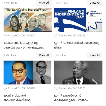
View All
View All
1 Min Read
1 Min Read
Posted On 06-12-2023
Posted On 05-12-2023
ലോകത്തിലെ ഏറ്റവും
ഇന്ന് ഫിന്‍ലാന്‍ഡ് സ്വാതന്ത്ര്യ
ശക്തരായ വനിതകളുടെ
ദിനം
പട്ടികയില്‍ നിര്‍മ്മല
View All
View All
1 Min Read
1 Min Read
സീതാരാമനടക്കം നാല്
ഇന്ത്യക്കാര്‍
Posted On 05-12-2023
Posted On 04-12-2023
ഇന്ന് ബി.ആര്‍
ഇന്ന് നെല്‍സണ്‍
അംബേദ്കറിന്റെ
മണ്ടേലയുടെ പത്താം
അറുപത്തിയേഴാം
ചരമവാര്‍ഷികം