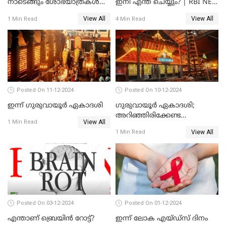
നാടെങ്ങും ശോഭയാത്രകൾ
ഇനി എന്ത് ചെയ്യും? | RBI NEW
നടക്കും
UPDATE
View All
View All
1 Min Read
4 Min Read
Posted On 11-12-2024
Posted On 10-12-2024
ഇന്ന് ഗുരുവായൂർ ഏകാദശി
ഗുരുവായൂർ ഏകാദശി;
അറിഞ്ഞിരിക്കേണ്ട
View All
1 Min Read
കാര്യങ്ങൾ
View All
1 Min Read
Posted On 03-12-2024
Posted On 01-12-2024
എന്താണ് ബ്രെയിന്‍ റോട്ട്‌?
ഇന്ന് ലോക എയ്ഡ്‌സ് ദിനം