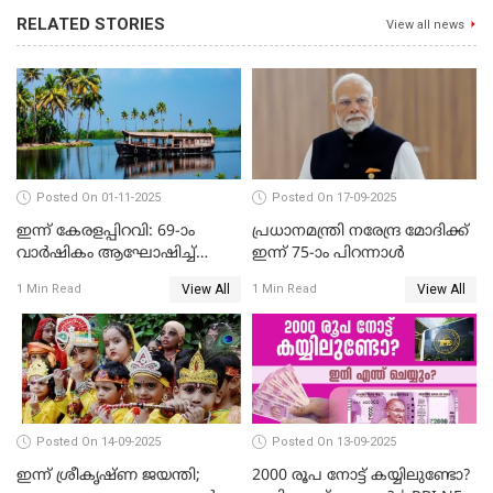
RELATED STORIES
View all news
Posted On 01-11-2025
Posted On 17-09-2025
ഇന്ന് കേരളപ്പിറവി: 69-ാം
പ്രധാനമന്ത്രി നരേന്ദ്ര മോദിക്ക്
വാർഷികം ആഘോഷിച്ച്
ഇന്ന് 75-ാം പിറന്നാള്‍
മലയാളികൾ
View All
View All
1 Min Read
1 Min Read
Posted On 14-09-2025
Posted On 13-09-2025
ഇന്ന് ശ്രീകൃഷ്ണ ജയന്തി;
2000 രൂപ നോട്ട് കയ്യിലുണ്ടോ?