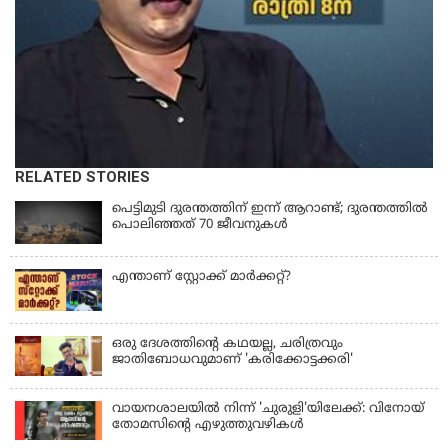
RELATED STORIES
പെട്ടിമുടി ദുരന്തത്തിന് ഇന്ന് ആറാണ്ട്; ദുരന്തത്തിൽ
പൊലിഞ്ഞത് 70 ജീവനുകൾ
എന്താണ് സ്റ്റോക്ക് മാർക്കറ്റ്?
ഒരു ദേശത്തിന്റെ കഥയല്ല, ചരിത്രവും
ജാതിബോധവുമാണ് 'കരിക്കോട്ടക്കരി'
വായനശാലയിൽ നിന്ന് 'ചുരുളി'യിലേക്ക്: വിനോയ്
തോമസിന്റെ എഴുത്തുവഴികൾ