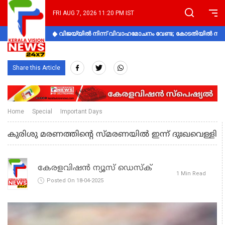
FRI AUG 7, 2026 11:20 PM IST
വിജയ്‌യിൽ നിന്ന് വിവാഹമോചനം വേണ്ട; കോടതിയിൽ നിലപാ
Share this Article
Home
Special
Important Days
കുരിശു മരണത്തിന്‍റെ സ്‌മരണയില്‍ ഇന്ന് ദുഃഖവെള്ളി
കേരളവിഷൻ ന്യൂസ് ഡെസ്‌ക്
1 Min Read
Posted On 18-04-2025