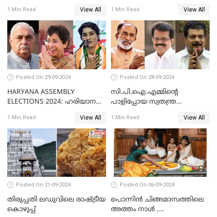
ഇടതുകരുത്ത് മാഞ്ഞിട്ട്
View All
View All
1 Min Read
1 Min Read
ഇന്നേക്ക് 2 വര്‍ഷം
Posted On 29-09-2024
Posted On 28-09-2024
HARYANA ASSEMBLY
സി.പി.ഐ.എമ്മിൻ്റെ
ELECTIONS 2024: ഹരിയാന
പാളിപ്പോയ സ്വതന്ത്ര
ഗോദയിൽ കോൺഗ്രസിൻ്റെ
പരീക്ഷണങ്ങൾ...
View All
View All
1 Min Read
1 Min Read
ബലവും ദൗർബല്യവും
Posted On 21-09-2024
Posted On 06-09-2024
തിരുപ്പതി ലഡുവിലെ രാഷ്ട്രീയ
പൊന്നിന്‍ ചിങ്ങമാസത്തിലെ
കൊഴുപ്പ്
അത്തം നാള്‍ ,