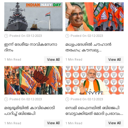
Posted On 03-12-2023
Posted On 02-12-2023
ഇന്ന് ദേശീയ നാവികസേനാ
മധ്യപ്രദേശിൽ ചൗഹാൻ
ദിനം
തരംഗം; കൗസല്യ
ക്ഷേത്രത്തിനും ഹനുമാൻ
View All
View All
1 Min Read
1 Min Read
ചാലിസയ്ക്കും
രക്ഷിക്കാനാവാത്ത
കോൺഗ്രസ്
Posted On 02-12-2023
Posted On 02-12-2023
മരുഭൂമിയില്‍ കാവിക്കൊടി
സെമി ഫൈനലില്‍ ബിജെപി
പാറിച്ച് ബിജെപി
വോട്ടാക്കിയത് മോദി പ്രഭാവം
മാത്രമോ?
View All
View All
1 Min Read
1 Min Read