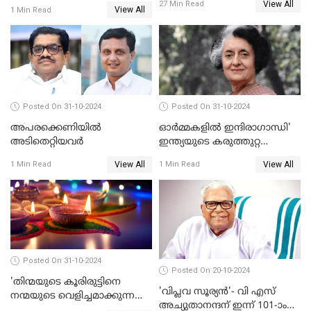
View All
27 Min Read
View All
1 Min Read
Posted On 31-10-2024
Posted On 31-10-2024
അപരക്കെണിയിൽ
ഓര്‍മ്മകളില്‍ ഇന്ദിരാഗാന്ധി'
അടിതെറ്റിയവർ
ഇന്ത്യയുടെ കരുത്തുറ്റ
ഭരണാധികാരിയുടെ
View All
View All
1 Min Read
1 Min Read
രക്തസാക്ഷിത്വത്തിന് 40
വർഷങ്ങൾ
Posted On 31-10-2024
Posted On 20-10-2024
'തിന്മയുടെ കൂരിരുട്ടിനെ
'വിപ്ലവ സൂര്യന്‍'- വി എസ്
നന്മയുടെ വെളിച്ചമാക്കുന്ന
അച്യുതാനന്ദന് ഇന്ന് 101-ാം
ആഘോഷം' ദീപാവലി