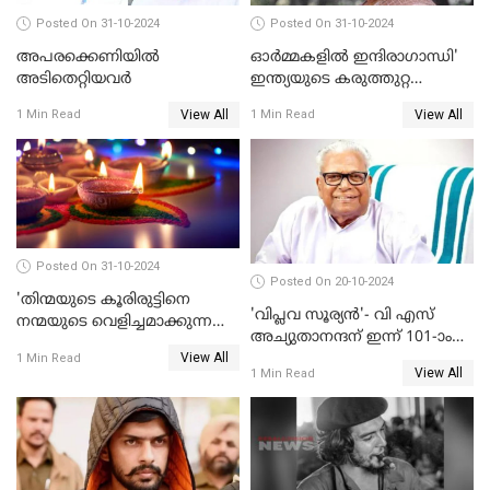
Posted On 31-10-2024
Posted On 31-10-2024
അപരക്കെണിയിൽ
ഓര്‍മ്മകളില്‍ ഇന്ദിരാഗാന്ധി'
അടിതെറ്റിയവർ
ഇന്ത്യയുടെ കരുത്തുറ്റ
ഭരണാധികാരിയുടെ
View All
View All
1 Min Read
1 Min Read
രക്തസാക്ഷിത്വത്തിന് 40
വർഷങ്ങൾ
Posted On 31-10-2024
Posted On 20-10-2024
'തിന്മയുടെ കൂരിരുട്ടിനെ
'വിപ്ലവ സൂര്യന്‍'- വി എസ്
നന്മയുടെ വെളിച്ചമാക്കുന്ന
അച്യുതാനന്ദന് ഇന്ന് 101-ാം
ആഘോഷം' ദീപാവലി
View All
പിറന്നാള്‍
1 Min Read
ആശംസകൾ
View All
1 Min Read