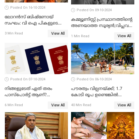
Posted On 16-10-2024
Posted On 09-10-2024
ലോറൻസ് ബിഷ്ണോയ്
കമ്മ്യൂണിസ്റ്റ് പ്രസ്ഥാനത്തിന്റെ
സംഘം: വി ഐ പികളുടെ
അണയാത്ത സൂര്യൻ;വിപ്ലവ
പേടി സ്വപ്നം
നായകൻറെ ഓർമദിനം
View All
3 Min Read
View All
1 Min Read
Posted On 07-10-2024
Posted On 06-10-2024
നിങ്ങളുടേത് ഏത് തരം
പൗരത്വം വില്പനയ്ക്ക്; 1.7
പാസ്പോർട്ട് ആണ്?
കോടി രൂപ ഉണ്ടെങ്കിൽ
ഇന്ത്യയിലെ പല തരം
അമേരിക്കയുടെ അയൽ
View All
View All
6 Min Read
40 Min Read
പാസ്‌പോർട്ടുകൾ
രാജ്യത്തെ പൗരനാകാം
പരിചയപ്പെടാം