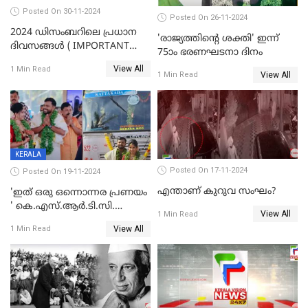
Posted On 30-11-2024
Posted On 26-11-2024
2024 ഡിസംബറിലെ പ്രധാന
'രാജ്യത്തിന്റെ ശക്തി' ഇന്ന്
ദിവസങ്ങൾ ( IMPORTANT
75ാം ഭരണഘടനാ ദിനം
DAYS IN DECEMBER 2024 )
View All
1 Min Read
View All
1 Min Read
KERALA
Posted On 17-11-2024
Posted On 19-11-2024
എന്താണ് കുറുവ സംഘം?
'ഇത് ഒരു ഒന്നൊന്നര പ്രണയം
' കെ.എസ്.ആര്‍.ടി.സി.
View All
1 Min Read
ബസില്‍ വിരിഞ്ഞ പ്രണയം,
View All
1 Min Read
ഒടുക്കം താലികെട്ടിനും അതേ
ബസില്‍ യാത്ര