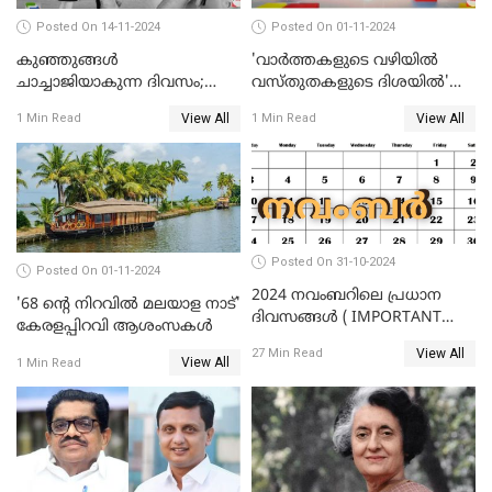
Posted On 14-11-2024
Posted On 01-11-2024
കുഞ്ഞുങ്ങള്‍
'വാർത്തകളുടെ വഴിയിൽ
ചാച്ചാജിയാകുന്ന ദിവസം;
വസ്തുതകളുടെ ദിശയിൽ'
ഇന്ന് ശിശുദിനം
കേരളവിഷൻ ന്യൂസിന് 2
View All
View All
1 Min Read
1 Min Read
വയസ്സ്
Posted On 31-10-2024
Posted On 01-11-2024
2024 നവംബറിലെ പ്രധാന
'68 ന്റെ നിറവിൽ മലയാള നാട്'
ദിവസങ്ങൾ ( IMPORTANT
കേരളപ്പിറവി ആശംസകൾ
DAYS IN NOVEMBER 2024 )
View All
27 Min Read
View All
1 Min Read