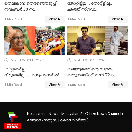
തെലങ്കാന തെരഞ്ഞെടുപ്പ്
തോറ്റിട്ടില്ല... തോറ്റിട്ടില്ല....
നവംബര്‍ 30 ന്;
ഛത്തീസ്ഗഡ്
തെരഞ്ഞെടുപ്പിനൊരുങ്ങി
കോണ്‍ഗ്രസിന്റെ തുറുപ്പ്ചീട്ട്
View All
View All
1 Min Read
1 Min Read
മുഖ്യമന്ത്രി ചന്ദ്രശേഖര്‍ റാവു
ഭൂപേഷ് ഭാഗല്‍ തന്നെ
Posted On 03-11-2023
Posted On 07-09-2023
'വിട്ടുതരില്ല,
മലയാളത്തിന്റെ സ്വന്തം
വിട്ടുതരില്ല'.....മധ്യപ്രദേശില്‍
മമ്മൂക്കയ്ക്ക് ഇന്ന് 72-ാം
വീണ്ടും മുഖ്യമന്ത്രിയാകാന്‍
പിറന്നാള്‍
View All
View All
1 Min Read
1 Min Read
ശിവരാജ് സിംഗ് ചൗഹാന്‍
Keralavision News - Malayalam 24x7 Live News Channel (
മലയാളം ന്യൂസ് | കേരള വാർത്ത )