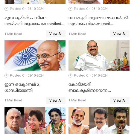
Posted On 05-10-2024
Posted On 03-10-2024
മൂഡ ഭൂമിയിടപാടിലെ
നവരാത്രി ആഘോഷങ്ങൾക്ക്
അഴിമതി ആരോപണത്തിൽ
തുടക്കം;വിജയദശമി
വിയർത്ത് കർണ്ണാടകയിലെ
ഒക്ടോബർ 13ന്
View All
View All
1 Min Read
1 Min Read
കോൺഗ്രസ് സർക്കാർ..
Posted On 02-10-2024
Posted On 01-10-2024
ഇന്ന് ഒക്ടോബര്‍ 2,
കോടിയേരി
ഗാന്ധിജയന്തി
ബാലകൃഷ്ണനെന്ന
ഇടതുകരുത്ത് മാഞ്ഞിട്ട്
View All
View All
1 Min Read
1 Min Read
ഇന്നേക്ക് 2 വര്‍ഷം