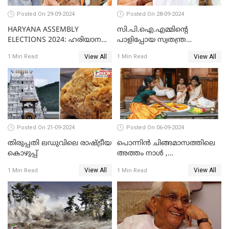
Posted On 29-09-2024
Posted On 28-09-2024
HARYANA ASSEMBLY
സി.പി.ഐ.എമ്മിൻ്റെ
ELECTIONS 2024: ഹരിയാന
പാളിപ്പോയ സ്വതന്ത്ര
ഗോദയിൽ കോൺഗ്രസിൻ്റെ
പരീക്ഷണങ്ങൾ...
View All
View All
1 Min Read
1 Min Read
ബലവും ദൗർബല്യവും
Posted On 21-09-2024
Posted On 06-09-2024
തിരുപ്പതി ലഡുവിലെ രാഷ്ട്രീയ
പൊന്നിന്‍ ചിങ്ങമാസത്തിലെ
കൊഴുപ്പ്
അത്തം നാള്‍ ,
തിരുവോണത്തെ
View All
View All
1 Min Read
1 Min Read
വരവേല്‍ക്കാനൊരുങ്ങി
മലയാളക്കര