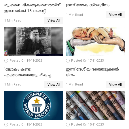
മുംബൈ ഭീകരാക്രമണത്തിന്
ഇന്ന് ലോക ശിശുദിനം
ഇന്നേയ്ക്ക് 15 വയസ്സ്
View All
1 Min Read
View All
1 Min Read
Posted On 19-11-2023
Posted On 17-11-2023
'ലോകം കണ്ട
ഇന്ന് ദേശീയ ദത്തെടുക്കല്‍
എക്കാലത്തെയും മികച്ച
ദിനം
എഴുത്തുകാരന്‍';ലിയോ
View All
View All
1 Min Read
1 Min Read
ടോള്‍സ്റ്റോയ് ഓര്‍മയായിട്ട്
ഇന്നേക്ക് 113 വര്‍ഷം
Posted On 15-11-2023
Posted On 15-11-2023