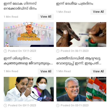
ഇന്ന് ലോക ഗിന്നസ്
ഇന്ന് ദേശീയ പത്രദിനം
റെക്കോര്‍ഡ്‌സ് ദിനം
View All
1 Min Read
View All
1 Min Read
Posted On 13-11-2023
Posted On 06-11-2023
ഇന്ന് ശിശുദിനം ;
ഛത്തീസ്ഗഡില്‍ ആദ്യഘട്ട
കുഞ്ഞുങ്ങളെ ജീവനുതുല്യം
വോട്ടെടുപ്പ്‌ ഇന്ന്; ഇരുപത്‌
സ്‌നേഹിച്ച ചാച്ചാ
മണ്ഡലങ്ങളിലേക്കാണ് ഇന്ന്
View All
View All
1 Min Read
1 Min Read
നെഹ്‌റുവിന്റെ ജന്മദിനം
വിധിയെഴുതുക
Posted On 03-11-2023
Posted On 03-11-2023