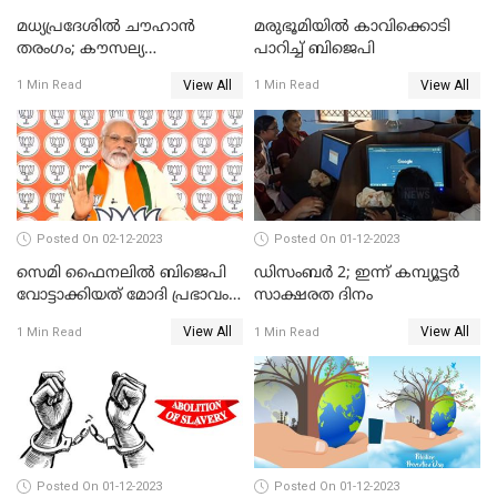
മധ്യപ്രദേശിൽ ചൗഹാൻ
മരുഭൂമിയില്‍ കാവിക്കൊടി
തരംഗം; കൗസല്യ
പാറിച്ച് ബിജെപി
ക്ഷേത്രത്തിനും ഹനുമാൻ
View All
View All
1 Min Read
1 Min Read
ചാലിസയ്ക്കും
രക്ഷിക്കാനാവാത്ത
കോൺഗ്രസ്
Posted On 02-12-2023
Posted On 01-12-2023
സെമി ഫൈനലില്‍ ബിജെപി
ഡിസംബര്‍ 2; ഇന്ന്‌ കമ്പ്യൂട്ടര്‍
വോട്ടാക്കിയത് മോദി പ്രഭാവം
സാക്ഷരത ദിനം
മാത്രമോ?
View All
View All
1 Min Read
1 Min Read
Posted On 01-12-2023
Posted On 01-12-2023