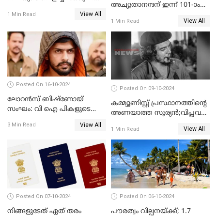
അച്യുതാനന്ദന് ഇന്ന് 101-ാം
ആഘോഷം' ദീപാവലി
View All
പിറന്നാള്‍
1 Min Read
ആശംസകൾ
View All
1 Min Read
Posted On 16-10-2024
Posted On 09-10-2024
ലോറൻസ് ബിഷ്ണോയ്
കമ്മ്യൂണിസ്റ്റ് പ്രസ്ഥാനത്തിന്റെ
സംഘം: വി ഐ പികളുടെ
അണയാത്ത സൂര്യൻ;വിപ്ലവ
പേടി സ്വപ്നം
നായകൻറെ ഓർമദിനം
View All
3 Min Read
View All
1 Min Read
Posted On 07-10-2024
Posted On 06-10-2024
നിങ്ങളുടേത് ഏത് തരം
പൗരത്വം വില്പനയ്ക്ക്; 1.7