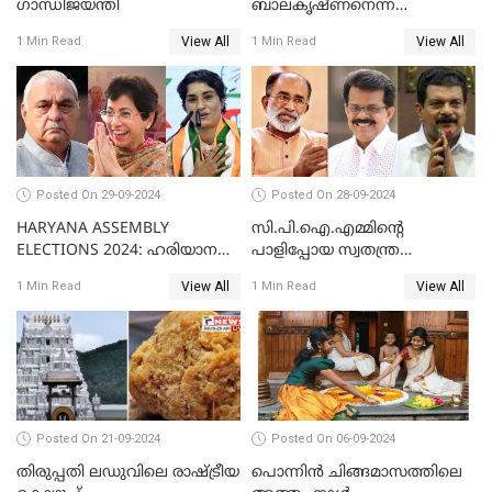
ഗാന്ധിജയന്തി
ബാലകൃഷ്ണനെന്ന
ഇടതുകരുത്ത് മാഞ്ഞിട്ട്
View All
View All
1 Min Read
1 Min Read
ഇന്നേക്ക് 2 വര്‍ഷം
Posted On 29-09-2024
Posted On 28-09-2024
HARYANA ASSEMBLY
സി.പി.ഐ.എമ്മിൻ്റെ
ELECTIONS 2024: ഹരിയാന
പാളിപ്പോയ സ്വതന്ത്ര
ഗോദയിൽ കോൺഗ്രസിൻ്റെ
പരീക്ഷണങ്ങൾ...
View All
View All
1 Min Read
1 Min Read
ബലവും ദൗർബല്യവും
Posted On 21-09-2024
Posted On 06-09-2024
തിരുപ്പതി ലഡുവിലെ രാഷ്ട്രീയ
പൊന്നിന്‍ ചിങ്ങമാസത്തിലെ