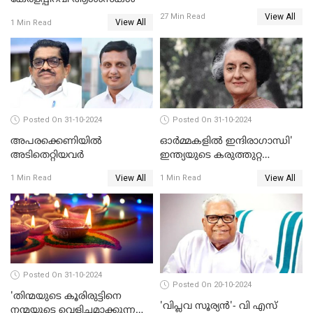
DAYS IN NOVEMBER 2024 )
View All
27 Min Read
View All
1 Min Read
Posted On 31-10-2024
Posted On 31-10-2024
അപരക്കെണിയിൽ
ഓര്‍മ്മകളില്‍ ഇന്ദിരാഗാന്ധി'
അടിതെറ്റിയവർ
ഇന്ത്യയുടെ കരുത്തുറ്റ
ഭരണാധികാരിയുടെ
View All
View All
1 Min Read
1 Min Read
രക്തസാക്ഷിത്വത്തിന് 40
വർഷങ്ങൾ
Posted On 31-10-2024
Posted On 20-10-2024
'തിന്മയുടെ കൂരിരുട്ടിനെ
'വിപ്ലവ സൂര്യന്‍'- വി എസ്
നന്മയുടെ വെളിച്ചമാക്കുന്ന