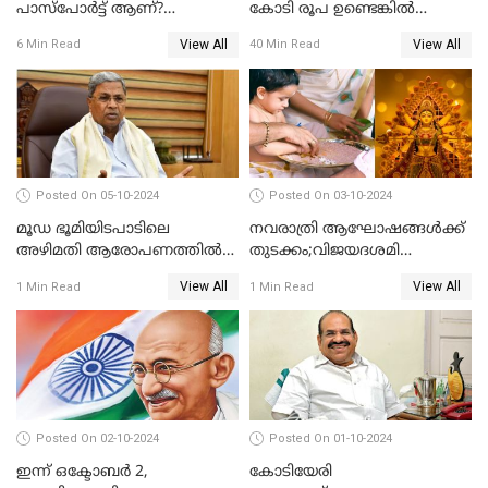
പാസ്പോർട്ട് ആണ്?
കോടി രൂപ ഉണ്ടെങ്കിൽ
ഇന്ത്യയിലെ പല തരം
അമേരിക്കയുടെ അയൽ
View All
View All
6 Min Read
40 Min Read
പാസ്‌പോർട്ടുകൾ
രാജ്യത്തെ പൗരനാകാം
പരിചയപ്പെടാം
Posted On 05-10-2024
Posted On 03-10-2024
മൂഡ ഭൂമിയിടപാടിലെ
നവരാത്രി ആഘോഷങ്ങൾക്ക്
അഴിമതി ആരോപണത്തിൽ
തുടക്കം;വിജയദശമി
വിയർത്ത് കർണ്ണാടകയിലെ
ഒക്ടോബർ 13ന്
View All
View All
1 Min Read
1 Min Read
കോൺഗ്രസ് സർക്കാർ..
Posted On 02-10-2024
Posted On 01-10-2024
ഇന്ന് ഒക്ടോബര്‍ 2,
കോടിയേരി