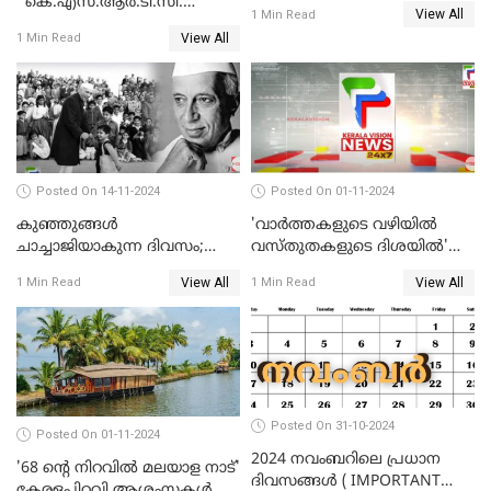
' കെ.എസ്.ആര്‍.ടി.സി.
View All
1 Min Read
ബസില്‍ വിരിഞ്ഞ പ്രണയം,
View All
1 Min Read
ഒടുക്കം താലികെട്ടിനും അതേ
ബസില്‍ യാത്ര
Posted On 14-11-2024
Posted On 01-11-2024
കുഞ്ഞുങ്ങള്‍
'വാർത്തകളുടെ വഴിയിൽ
ചാച്ചാജിയാകുന്ന ദിവസം;
വസ്തുതകളുടെ ദിശയിൽ'
ഇന്ന് ശിശുദിനം
കേരളവിഷൻ ന്യൂസിന് 2
View All
View All
1 Min Read
1 Min Read
വയസ്സ്
Posted On 31-10-2024
Posted On 01-11-2024
2024 നവംബറിലെ പ്രധാന
'68 ന്റെ നിറവിൽ മലയാള നാട്'
ദിവസങ്ങൾ ( IMPORTANT
കേരളപ്പിറവി ആശംസകൾ