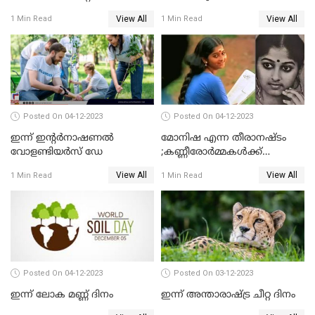
അറുപത്തിയേഴാം
ചരമവാര്‍ഷികം
View All
View All
1 Min Read
1 Min Read
ചരമവാര്‍ഷികം
Posted On 04-12-2023
Posted On 04-12-2023
ഇന്ന് ഇന്റര്‍നാഷണല്‍
മോനിഷ എന്ന തീരാനഷ്ടം
വോളണ്ടിയര്‍സ് ഡേ
;കണ്ണീരോർമ്മകൾക്ക്
ഇന്നേക്ക് 31 വര്‍ഷം
View All
View All
1 Min Read
1 Min Read
Posted On 04-12-2023
Posted On 03-12-2023
ഇന്ന് ലോക മണ്ണ് ദിനം
ഇന്ന് അന്താരാഷ്ട്ര ചീറ്റ ദിനം