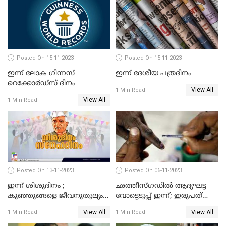
ഇന്നേക്ക് 113 വര്‍ഷം
Posted On 15-11-2023
Posted On 15-11-2023
ഇന്ന് ലോക ഗിന്നസ്
ഇന്ന് ദേശീയ പത്രദിനം
റെക്കോര്‍ഡ്‌സ് ദിനം
View All
1 Min Read
View All
1 Min Read
Posted On 13-11-2023
Posted On 06-11-2023
ഇന്ന് ശിശുദിനം ;
ഛത്തീസ്ഗഡില്‍ ആദ്യഘട്ട
കുഞ്ഞുങ്ങളെ ജീവനുതുല്യം
വോട്ടെടുപ്പ്‌ ഇന്ന്; ഇരുപത്‌
സ്‌നേഹിച്ച ചാച്ചാ
മണ്ഡലങ്ങളിലേക്കാണ് ഇന്ന്
View All
View All
1 Min Read
1 Min Read
നെഹ്‌റുവിന്റെ ജന്മദിനം
വിധിയെഴുതുക