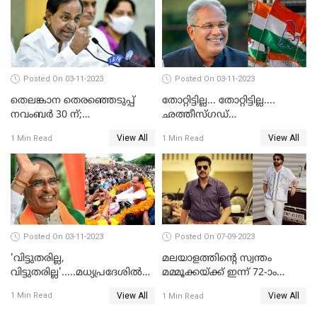
Posted On 03-11-2023
Posted On 03-11-2023
തെലങ്കാന തെരഞ്ഞെടുപ്പ്
തോറ്റിട്ടില്ല... തോറ്റിട്ടില്ല....
നവംബര്‍ 30 ന്;
ഛത്തീസ്ഗഡ്
തെരഞ്ഞെടുപ്പിനൊരുങ്ങി
കോണ്‍ഗ്രസിന്റെ തുറുപ്പ്ചീട്ട്
View All
View All
1 Min Read
1 Min Read
മുഖ്യമന്ത്രി ചന്ദ്രശേഖര്‍ റാവു
ഭൂപേഷ് ഭാഗല്‍ തന്നെ
Posted On 03-11-2023
Posted On 07-09-2023
'വിട്ടുതരില്ല,
മലയാളത്തിന്റെ സ്വന്തം
വിട്ടുതരില്ല'.....മധ്യപ്രദേശില്‍
മമ്മൂക്കയ്ക്ക് ഇന്ന് 72-ാം
വീണ്ടും മുഖ്യമന്ത്രിയാകാന്‍
പിറന്നാള്‍
View All
View All
1 Min Read
1 Min Read
ശിവരാജ് സിംഗ് ചൗഹാന്‍