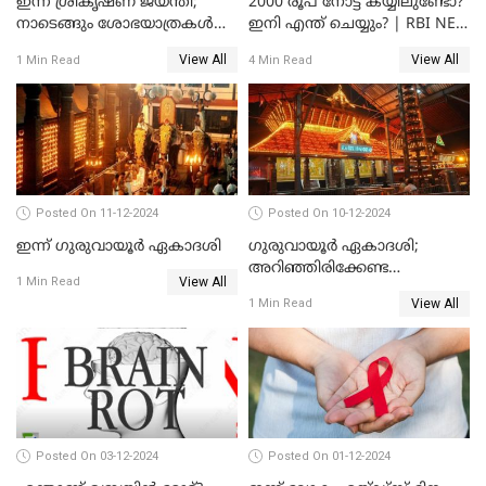
ഇന്ന് ശ്രീകൃഷ്ണ ജയന്തി;
2000 രൂപ നോട്ട് കയ്യിലുണ്ടോ?
നാടെങ്ങും ശോഭയാത്രകൾ
ഇനി എന്ത് ചെയ്യും? | RBI NEW
നടക്കും
UPDATE
View All
View All
1 Min Read
4 Min Read
Posted On 11-12-2024
Posted On 10-12-2024
ഇന്ന് ഗുരുവായൂർ ഏകാദശി
ഗുരുവായൂർ ഏകാദശി;
അറിഞ്ഞിരിക്കേണ്ട
View All
1 Min Read
കാര്യങ്ങൾ
View All
1 Min Read
Posted On 03-12-2024
Posted On 01-12-2024