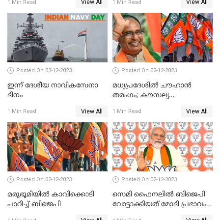
View All
View All
1 Min Read
1 Min Read
Posted On 03-12-2023
Posted On 02-12-2023
ഇന്ന് ദേശീയ നാവികസേനാ
മധ്യപ്രദേശിൽ ചൗഹാൻ
ദിനം
തരംഗം; കൗസല്യ
ക്ഷേത്രത്തിനും ഹനുമാൻ
View All
View All
1 Min Read
1 Min Read
ചാലിസയ്ക്കും
രക്ഷിക്കാനാവാത്ത
കോൺഗ്രസ്
Posted On 02-12-2023
Posted On 02-12-2023
മരുഭൂമിയില്‍ കാവിക്കൊടി
സെമി ഫൈനലില്‍ ബിജെപി
പാറിച്ച് ബിജെപി
വോട്ടാക്കിയത് മോദി പ്രഭാവം
മാത്രമോ?