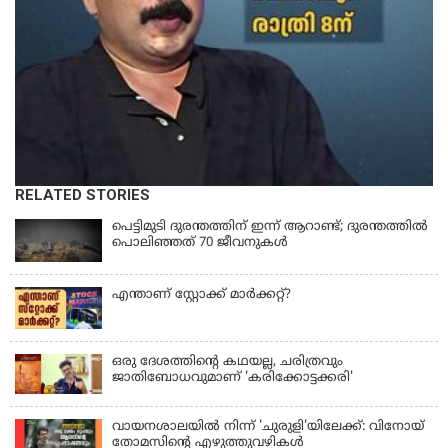
RELATED STORIES
പെട്ടിമുടി ദുരന്തത്തിന് ഇന്ന് ആറാണ്ട്; ദുരന്തത്തിൽ
പൊലിഞ്ഞത് 70 ജീവനുകൾ
എന്താണ് സ്റ്റോക്ക് മാർക്കറ്റ്?
ഒരു ദേശത്തിന്റെ കഥയല്ല, ചരിത്രവും
ജാതിബോധവുമാണ് 'കരിക്കോട്ടക്കരി'
വായനശാലയിൽ നിന്ന് 'ചുരുളി'യിലേക്ക്: വിനോയ്
തോമസിന്റെ എഴുത്തുവഴികൾ