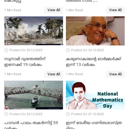
കൊഴുപ്പ്
അത്തം നാള്‍ ,
തിരുവോണത്തെ
View All
View All
1 Min Read
1 Min Read
വരവേല്‍ക്കാനൊരുങ്ങി
മലയാളക്കര
Posted On 25-12-2023
Posted On 22-12-2023
സുനാമി ദുരന്തത്തിന്
കരുണാകരന്റെ ഓര്‍മ്മള്‍ക്ക്
ഇന്നേക്ക് 19 വര്‍ഷം
ഇന്ന് 13 വര്‍ഷം
View All
View All
1 Min Read
1 Min Read
Posted On 22-12-2023
Posted On 21-12-2023
പാമ്പന്‍ പാലം തകര്‍ന്നിട്ട് 59
ഇന്ന് ദേശീയ ഗണിതശാസ്ത്ര
വര്‍ഷം
ദിനം