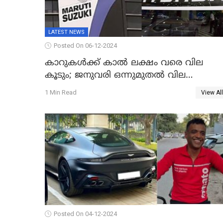
LATEST NEWS
Posted On 06-12-2024
കാറുകൾക്ക് കാൽ ലക്ഷം വരെ വില
കൂടും; ജനുവരി ഒന്നുമുതല്‍ വില
കൂട്ടുമെന്ന പ്രഖ്യാപനവുമായി മാരുതിയും
1 Min Read
View All
ഹ്യുണ്ടായിയും
Posted On 04-12-2024