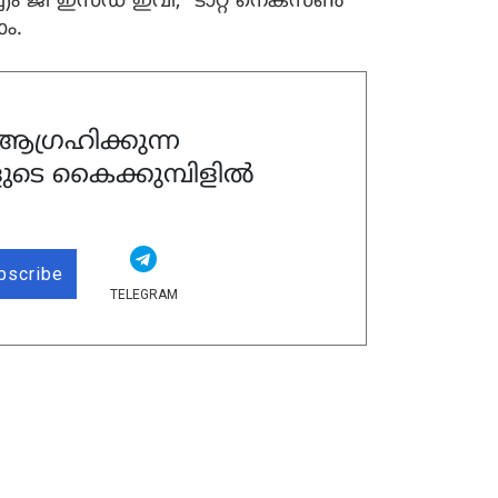
 എം ജി ഇസഡ് ഇവി, ടാറ്റ നെക്സൺ
ം.
ഗ്രഹിക്കുന്ന
ുടെ കൈക്കുമ്പിളിൽ
bscribe
TELEGRAM