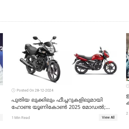
Posted On 28-12-2024
ഇ
പുതിയ ലുക്കിലും ഫീച്ചറുകളിലുമായി
ഹോണ്ട യൂണികോൺ 2025 മോഡൽ;
2
ലക്ഷം കടന്ന് വിലയും
1 Min Read
View All