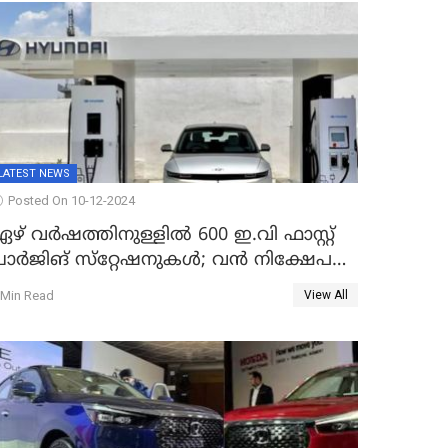
LATEST NEWS
Posted On 10-12-2024
ഴ് വർഷത്തിനുള്ളിൽ 600 ഇ.വി ഫാസ്റ്റ്
ചാര്‍ജിങ് സ്‌റ്റേഷനുകൾ; വൻ നിക്ഷേപ
ദ്ധതിയുമായി ഹ്യൂണ്ടായ്
 Min Read
View All