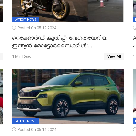
LATEST NEWS
Posted On 05-12-2024
റെക്കോർഡ് കുതിപ്പ്; വേഗതയേറിയ
A
ഇന്ത്യൻ മോട്ടോർസൈക്കിൾ;
അഭിമാനമാകാൻ അൾട്രാവയലറ്റ് എഫ്99
1 Min Read
1
View All
LATEST NEWS
Posted On 06-11-2024