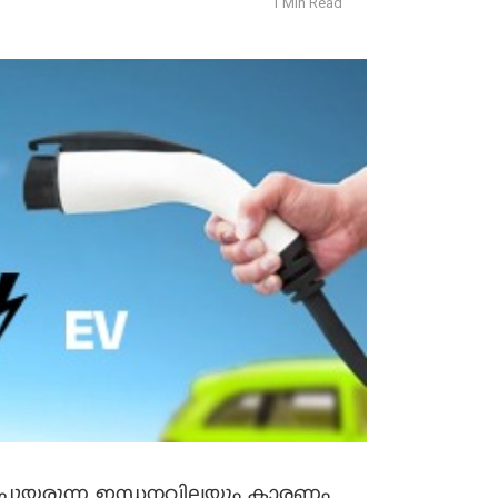
1 Min Read
ച്ചുയരുന്ന ഇന്ധനവിലയും കാരണം