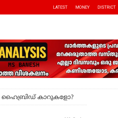
LATEST
MONEY
DISTRICT
ോ ഹൈബ്രിഡ് കാറുകളോ?