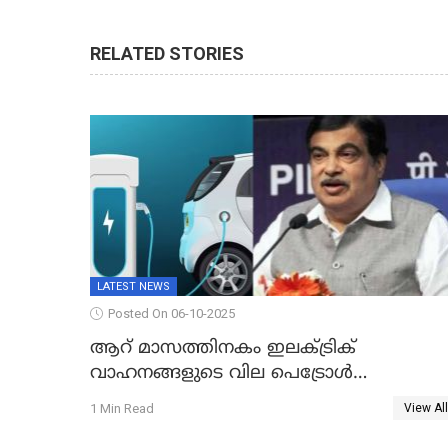
RELATED STORIES
LATEST NEWS
Posted On 06-10-2025
ആറ് മാസത്തിനകം ഇലക്‌ട്രിക്
വാഹനങ്ങളുടെ വില പെട്രോൾ
വാഹനങ്ങൾക്ക് തുല്യമാകും: കേന്ദ്രമന്ത്രി
1 Min Read
View All
ഗഡ്കരി