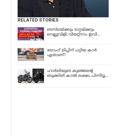
RELATED STORIES
ടെസ്‌ലയ്ക്കും ടാറ്റയ്ക്കും
വെല്ലുവിളി; വിയറ്റ്നാം ഇവി
ഭീമൻ 'വിൻഫാസ്റ്റ്' ഇന്ത്യയിൽ!
ലോംഗ് ട്രിപ്പിന് പറ്റിയ കാർ
ഏതാണ്?
ഹാർലിയുടെ കുഞ്ഞന്റെ
ബുക്കിങ് കാൽ ലക്ഷം പിന്നിട്ടു;
എക്സ്440 എസ് വേരിയന്റിന്
ഏറ്റവും ഡിമാൻഡ്