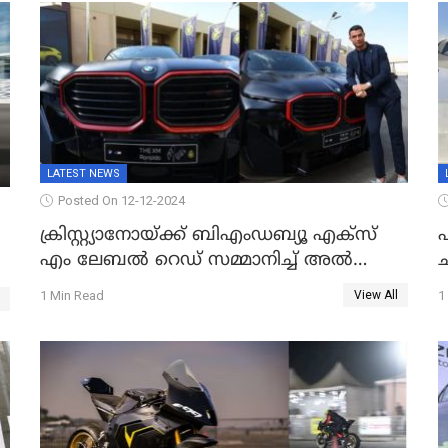
LATEST NEWS
Posted On 12-12-2024
ക്രിസ്റ്റ്യാനോയ്ക്ക് ബിഎംഡബ്യൂ എക്‌സ്
ഏ
എം ലേബല്‍ റെഡ് സമ്മാനിച്ച് അല്‍
നസര്‍
പ
1 Min Read
1
View All