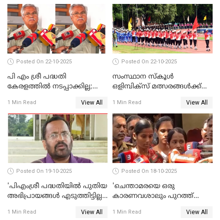
Posted On 22-10-2025
Posted On 22-10-2025
പി എം ശ്രീ പദ്ധതി
സംസ്ഥാന സ്‌കൂള്‍
കേരളത്തില്‍ നടപ്പാക്കില്ല;
ഒളിമ്പിക്‌സ് മത്സരങ്ങള്‍ക്ക്
ബിനോയ് വിശ്വം WATCH
ഇന്ന് തുടക്കം WATCH VIDEO
View All
View All
1 Min Read
1 Min Read
VIDEO
Posted On 19-10-2025
Posted On 18-10-2025
'പിഎംശ്രീ പദ്ധതിയില്‍ പുതിയ
'ചെന്താമരയെ ഒരു
അഭിപ്രായങ്ങള്‍ എടുത്തിട്ടില്ല';
കാരണവശാലും പുറത്ത്
കെ രാജന്‍ WATCH VIDEO
വിടരുതെന്നും പ്രതിയെ
View All
View All
1 Min Read
1 Min Read
തങ്ങള്‍ക്ക് ഭയമാണ്';