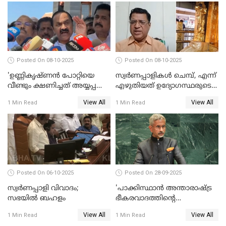
WATCH VIDEO
Posted On 08-10-2025
Posted On 08-10-2025
'ഉണ്ണികൃഷ്ണന്‍ പോറ്റിയെ
സ്വർണപ്പാളികൾ ചെമ്പ്, എന്ന്
വീണ്ടും ക്ഷണിച്ചത് അയ്യപ്പ
എഴുതിയത് ഉദ്യോഗസ്ഥരുടെ
വിഗ്രഹം
കള്ളക്കളിയാണ്;
View All
View All
1 Min Read
1 Min Read
അടിച്ചുമാറ്റാനാണെന്ന്
ടി.കെ.രാജഗോപാല്‍
സംശയമുണ്ട്'; വി ഡി
സതീശൻ
Posted On 06-10-2025
Posted On 28-09-2025
സ്വർണപ്പാളി വിവാദം;
'പാക്കിസ്ഥാന്‍ അന്താരാഷ്ട്ര
സഭയിൽ ബഹളം
ഭീകരവാദത്തിന്റെ
പ്രഭവകേന്ദ്രം'; ഡോ എസ്
View All
View All
1 Min Read
1 Min Read
ജയശങ്കര്‍