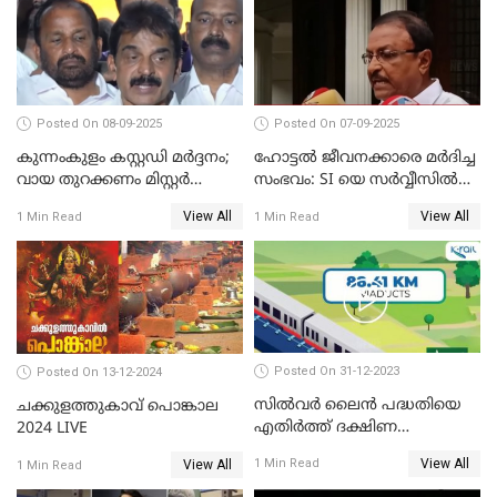
Posted On 08-09-2025
Posted On 07-09-2025
കുന്നംകുളം കസ്റ്റഡി മര്‍ദ്ദനം;
ഹോട്ടൽ ജീവനക്കാരെ മർദിച്ച
വായ തുറക്കണം മിസ്റ്റര്‍
സംഭവം: SI യെ സർവ്വീസിൽ
പിണറായി; കെസി
നിന്ന് പുറത്താക്കണമെന്ന് കെ
View All
View All
1 Min Read
1 Min Read
വേണുഗോപാൽ
പി ഔസേപ്പ്
Posted On 31-12-2023
Posted On 13-12-2024
സില്‍വര്‍ ലൈന്‍ പദ്ധതിയെ
ചക്കുളത്തുകാവ് പൊങ്കാല
എതിര്‍ത്ത് ദക്ഷിണ
2024 LIVE
റെയില്‍വേ
View All
1 Min Read
View All
1 Min Read