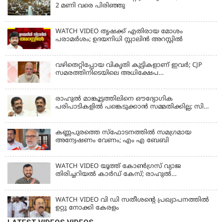
2 മണി വരെ പിരിഞ്ഞു
WATCH VIDEO തൃഷക്ക് എതിരായ മോശം
പരാമര്‍ശം; ഉദയനിധി സ്റ്റാലിൻ അറസ്റ്റിൽ
വഴിതെറ്റിപ്പോയ വികൃതി കുട്ടികളാണ് ഇവര്‍; CJP
സമരത്തിനിടെയിലെ അധിക്ഷേപ
പരാമര്‍ശങ്ങളിൽ മോദി
രാഹുല്‍ മാങ്കൂട്ടത്തിലിനെ ഔദ്യോഗിക
പരിപാടികളില്‍ പങ്കെടുക്കാന്‍ സമ്മതിക്കില്ല; സി
കൃഷ്ണകുമാര്‍
കണ്ണപുരത്തെ സ്‌ഫോടനത്തില്‍ സമഗ്രമായ
അന്വേഷണം വേണം; എം എ ബേബി
WATCH VIDEO യൂത്ത് കോൺഗ്രസ് വ്യാജ
തിരിച്ചറിയൽ കാർഡ് കേസ്; രാഹുൽ
മാങ്കൂട്ടത്തിലിനെ ചോദ്യം ചെയ്യും
WATCH VIDEO വി ഡി സതീശൻ്റെ പ്രഖ്യാപനത്തിൽ
ഉറ്റു നോക്കി കേരളം