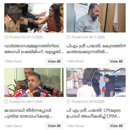
VIDEO
Posted On 07-11-2025
Posted On 05-11-2025
വാർത്താസമ്മേളനത്തിനിടെ
പിഎം ശ്രീ പദ്ധതി; കേന്ദ്രത്തിന്
ബോഡി ഷെയിമിംഗ്; യൂട്യൂബ്
കത്തയക്കുന്നതില്‍
വ്ളോഗർക്ക് ചുട്ട
കാലതാമസമില്ല;
View All
View All
1 Min Read
1 Min Read
മറുപടിയുമായി ഗൗരി കിഷന്‍
വി.ശിവന്‍കുട്ടി WATCH VIDEO
WATCH VIDEO
Posted On 03-11-2025
Posted On 29-10-2025
കാലാവധി തീര്‍ന്നപ്പോള്‍
പി എം ശ്രീ പദ്ധതി; CPIയുടെ
പുതിയ ഭാരവാഹികളെ
ഉപാധി അംഗീകരിച്ച് CPIM
തീരുമാനിച്ചു'; സജി ചെറിയാന്‍
WATCH VIDEO
View All
View All
1 Min Read
1 Min Read
WATCH VIDEO