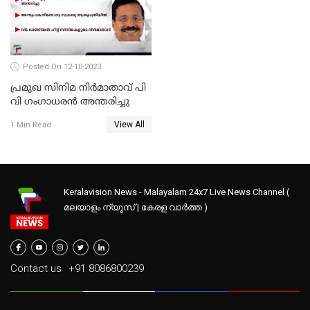
Posted On 12-10-2023
പ്രമുഖ സിനിമ നിർമാതാവ് പി
വി ഗംഗാധരൻ അന്തരിച്ചു
View All
1 Min Read
Keralavision News - Malayalam 24x7 Live News Channel (
മലയാളം ന്യൂസ് | കേരള വാർത്ത )
Contact us
+91 8086800239