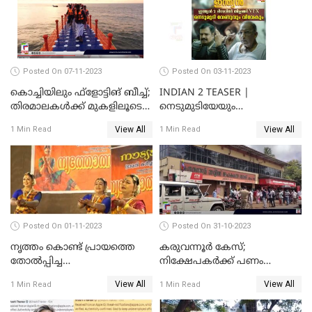
Posted On 07-11-2023
Posted On 03-11-2023
കൊച്ചിയിലും ഫ്‌ളോട്ടിങ് ബീച്ച്;
INDIAN 2 TEASER |
തിരമാലകള്‍ക്ക് മുകളിലൂടെ
നെടുമുടിയേയും
ഇനി കൊച്ചിക്കാരും
വിവേകിനേയും വീണ്ടും
View All
View All
1 Min Read
1 Min Read
കാണാം; ഇന്ത്യൻ 2 ടീസർ
പുറത്ത്
Posted On 01-11-2023
Posted On 31-10-2023
നൃത്തം കൊണ്ട് പ്രായത്തെ
കരുവന്നൂർ കേസ്;
തോല്‍പ്പിച്ച
നിക്ഷേപകർക്ക് പണം
അമ്മമാര്‍;വിസ്മയമായി
പിൻവലിക്കാൻ അവസരം;
View All
View All
1 Min Read
1 Min Read
അറുപത്തി ആറ്‌ അമ്മമാരുടെ
നിബന്ധനകൾ അറിയാം
അരങ്ങേറ്റം