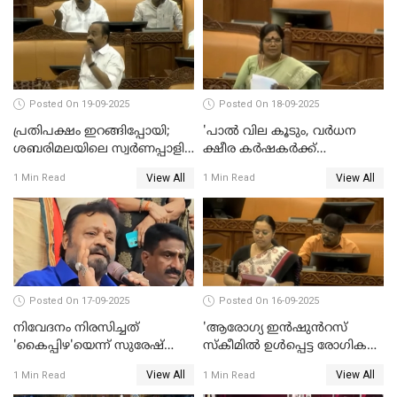
Posted On 19-09-2025
Posted On 18-09-2025
പ്രതിപക്ഷം ഇറങ്ങിപ്പോയി;
'പാൽ വില കൂടും, വർധന
ശബരിമലയിലെ സ്വർണപ്പാളി
ക്ഷീര കർഷകർക്ക്
വിവാദം, അടിയന്തര
പ്രയോജനപ്പെടുന്ന രീതിയിൽ';
View All
View All
1 Min Read
1 Min Read
പ്രമേയത്തിന് അനുമതിയില്ല
ജെ ചിഞ്ചുറാണി
WATCH VIDEO
Posted On 17-09-2025
Posted On 16-09-2025
നിവേദനം നിരസിച്ചത്
'ആരോഗ്യ ഇൻഷുൻറസ്
'കൈപ്പിഴ'യെന്ന് സുരേഷ്
സ്കീമിൽ ഉൾപ്പെട്ട രോഗികൾ
ഗോപി
ചികിത്സ ഉപകരണങ്ങൾ
View All
View All
1 Min Read
1 Min Read
വാങ്ങി നൽകേണ്ട സാഹചര്യം