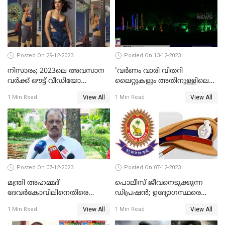
Posted On 29-12-2023
Posted On 13-12-2023
നിസാരം; 2023ലെ അവസാന
'വര്‍ണം വാരി വിതറി
വർക്ക് ഔട്ട് വീഡിയോ
ലൈറ്റുകളും അതിനുള്ളിലെ
പങ്കുവച്ച് സാമന്ത
സൗഹൃദവും'
View All
View All
1 Min Read
1 Min Read
അണിഞ്ഞൊരുങ്ങി എസ് ബി
കോളേജ് മൈതാനം
Posted On 07-12-2023
Posted On 07-12-2023
മന്ത്രി അഹമ്മദ്
പൊലീസ് ജീവനെടുക്കുന്ന
ദേവർകോവിലിനെതിരെ
ഡിപ്രഷൻ; ഉദ്യോഗസ്ഥരെ
സാമ്പത്തികതട്ടിപ്പ്
സംരക്ഷിക്കാൻ
View All
View All
1 Min Read
1 Min Read
ആരോപണത്തിൽ
നടപടികളുമായി ഡിജിപി
അന്വേഷണം