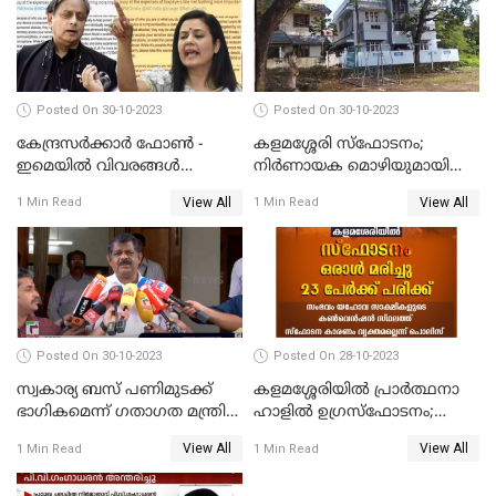
Posted On 30-10-2023
Posted On 30-10-2023
കേന്ദ്രസര്‍ക്കാര്‍ ഫോണ്‍ -
കളമശ്ശേരി സ്ഫോടനം;
ഇമെയില്‍ വിവരങ്ങള്‍
നിർണായക മൊഴിയുമായി
ചോര്‍ത്തുന്നു; പരാതിയുമായി
മാർട്ടിൻ്റെ ഭാര്യ; ഫോൺ
View All
View All
1 Min Read
1 Min Read
പ്രതിപക്ഷ നേതാക്കള്‍
കോൾ വിവരങ്ങൾ തേടി
പൊലീസ്
Posted On 30-10-2023
Posted On 28-10-2023
സ്വകാര്യ ബസ് പണിമുടക്ക്
കളമശ്ശേരിയിൽ പ്രാർത്ഥനാ
ഭാഗികമെന്ന് ഗതാഗത മന്ത്രി
ഹാളിൽ ഉഗ്രസ്‌ഫോടനം;
ആന്റണി രാജു
ഒരാൾ മരിച്ചു, നിരവധി
View All
View All
1 Min Read
1 Min Read
പേരുടെ നില ഗുരുതരം