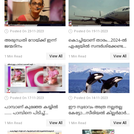
Posted On 23-11-2023
Posted On 19-11-2023
അരുന്ധതി റോയ്ക്ക് ഇന്ന്
കൊച്ചിയാണ് താരം...2024-ല്‍
ജന്മദിനം
ഏഷ്യയില്‍ സന്ദര്‍ശിക്കേണ്ട
ഏറ്റവും മികച്ച സ്ഥലങ്ങളില്‍
View All
View All
1 Min Read
1 Min Read
കൊച്ചിയും
Posted On 17-11-2023
Posted On 14-11-2023
പാമ്പാണ് കുഞ്ഞേ കയ്യില്‍
ഈ സ്വഭാവം അത്ര നല്ലതല്ല
...... പാമ്പിനെ പിടിച്ച്
കേട്ടോ...സീരിയല്‍ കില്ലര്‍മാര്‍
കളിക്കുന്ന പിഞ്ചുകുഞ്ഞ്;
വരെ തോറ്റുപോന്ന
View All
View All
1 Min Read
1 Min Read
വൈറലായി വീഡിയോ
ഓര്‍ക്കകളുടെ സ്വഭാവരീതി