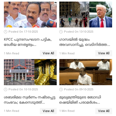
സജിതയുടെ പെണ്‍മക്കള്‍
WATCH VIDEO
Posted On 17-10-2025
Posted On 13-10-2025
KPCC പുനഃസംഘടന പട്ടിക,
ഗാസയില്‍ യുദ്ധം
ദേശീയ നേതൃത്വം
അവസാനിച്ചു, വെടിനിര്‍ത്തല്‍
ചേര്‍ന്നെടുത്ത തീരുമാനം; വി
തുടരും WATCH VIDEO
View All
View All
1 Min Read
1 Min Read
ഡി സതീശന്‍ WATCH VIDEO
Posted On 10-10-2025
Posted On 09-10-2025
ശബരിമല സ്വര്‍ണം നഷ്ടപ്പെട്ട
മുഖ്യമന്ത്രിയുടെ ബോഡി
സംഭവം; കേസെടുത്ത്
ഷെയിമിങ് പരാമര്‍ശം
അന്വേഷണം നടത്താന്‍
നിയമസഭയില്‍ ഉന്നയിച്ച്
View All
View All
1 Min Read
1 Min Read
ഉത്തരവിട്ട് ഹൈക്കോടതി
പ്രതിപക്ഷം WATCH VIDEO