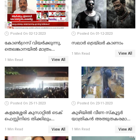
Posted On 02-12-2023
Posted On 01-12-2023
കോണ്‍ഗ്രസ് വിയര്‍ക്കുന്നു,
സലാര്‍ ട്രെയ്‌ലർ കാണാം
തെലങ്കാനയില്‍ മാത്രം
View All
1 Min Read
കോണ്‍ഗ്രസ്
View All
1 Min Read
Posted On 25-11-2023
Posted On 23-11-2023
കളമശ്ശേരി കുസാറ്റില്‍ ടെക്
കുഴിയിൽ വീണ സ്കൂട്ടർ
ഫെസ്റ്റിനിടെ തിക്കിലും
യാത്രികൻ അത്ഭുതകരമായി
തിരക്കിലുംപെട്ട് 4 മരണം
രക്ഷപ്പെട്ടു
View All
View All
1 Min Read
1 Min Read