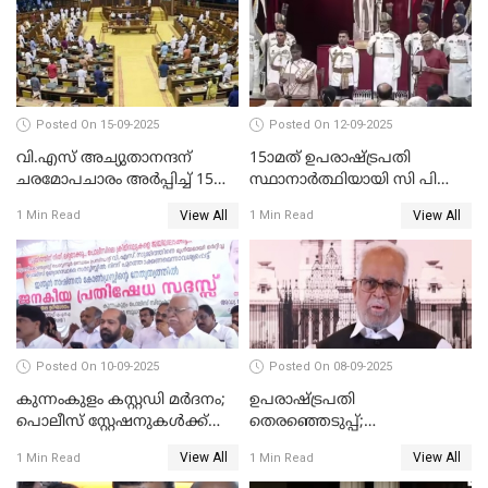
ഇല്ല'; വീണ ജോർജ് WATCH
VIDEO
Posted On 15-09-2025
Posted On 12-09-2025
വി.എസ് അച്യുതാനന്ദന്
15ാമത് ഉപരാഷ്ട്രപതി
ചരമോപചാരം അർപ്പിച്ച് 15-ാം
സ്ഥാനാര്‍ത്ഥിയായി സി പി
നിയമസഭയുടെ 14-ാം
രാധാകൃഷ്ണന്‍
View All
View All
1 Min Read
1 Min Read
സമ്മേളനത്തിന് തുടക്കം
സത്യപ്രതിജ്ഞ ചെയ്തു
WATCH VIDEO
WATCH VIDEO
Posted On 10-09-2025
Posted On 08-09-2025
കുന്നംകുളം കസ്റ്റഡി മര്‍ദനം;
ഉപരാഷ്ട്രപതി
പൊലീസ് സ്റ്റേഷനുകൾക്ക്
തെരഞ്ഞെടുപ്പ്;
മുന്നിൽ ജനകീയ പ്രതിഷേധ
വോട്ടഭ്യര്‍ത്ഥിച്ച് വീഡിയോ
View All
View All
1 Min Read
1 Min Read
സദസ്സ്
സന്ദേശവുമായി ജസ്റ്റിസ് ബി.
സുദര്‍ശന്‍ റെഡ്ഡി