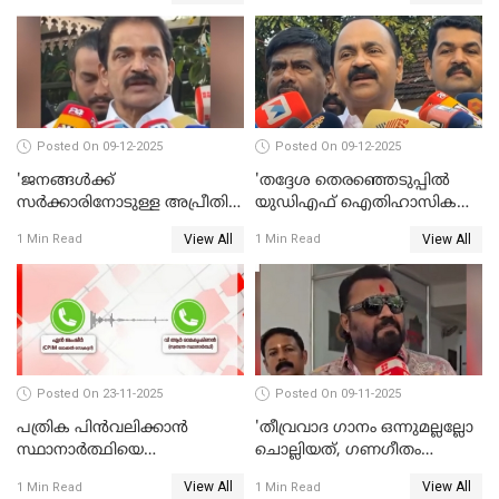
Posted On 09-12-2025
Posted On 09-12-2025
'ജനങ്ങള്‍ക്ക്
'തദ്ദേശ തെരഞ്ഞെടുപ്പില്‍
സര്‍ക്കാരിനോടുള്ള അപ്രീതി
യുഡിഎഫ് ഐതിഹാസിക
ഇക്കുറി തെരഞ്ഞെടുപ്പില്‍
തിരിച്ചുവരവ് നടത്തും'; വിഡി
View All
View All
1 Min Read
1 Min Read
പ്രതിഫലിക്കും'; കെ.സി
സതീശന്‍ WATCH VIDEO
വേണുഗോപാല്‍ WATCH
VIDEO
Posted On 23-11-2025
Posted On 09-11-2025
പത്രിക പിന്‍വലിക്കാന്‍
'തീവ്രവാദ ഗാനം ഒന്നുമല്ലല്ലോ
സ്ഥാനാര്‍ത്ഥിയെ
ചൊല്ലിയത്, ഗണഗീതം
ഭീഷണിപ്പെടുത്തി CPIM
ചൊല്ലിയത് സെലിബ്രേഷന്റെ
View All
View All
1 Min Read
1 Min Read
WATCH VIDEO
ഭാഗം'; സുരേഷ് ഗോപി WATCH