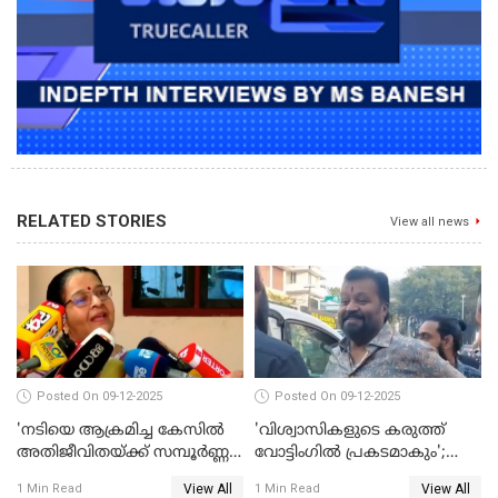
RELATED STORIES
View all news
Posted On 09-12-2025
Posted On 09-12-2025
'നടിയെ ആക്രമിച്ച കേസില്‍
'വിശ്വാസികളുടെ കരുത്ത്
അതിജീവിതയ്ക്ക് സമ്പൂര്‍ണ്ണ
വോട്ടിംഗില്‍ പ്രകടമാകും';
നീതി ലഭിച്ചില്ല'; ഉമ തോമസ്
സുരേഷ് ഗോപി WATCH VIDEO
View All
View All
1 Min Read
1 Min Read
MLA WATCH VIDEO