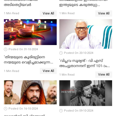
അടിതെറ്റിയവർ
ഇന്ത്യയുടെ കരുത്തുറ്റ
ഭരണാധികാരിയുടെ
View All
View All
1 Min Read
1 Min Read
രക്തസാക്ഷിത്വത്തിന് 40
വർഷങ്ങൾ
Posted On 31-10-2024
Posted On 20-10-2024
'തിന്മയുടെ കൂരിരുട്ടിനെ
'വിപ്ലവ സൂര്യന്‍'- വി എസ്
നന്മയുടെ വെളിച്ചമാക്കുന്ന
അച്യുതാനന്ദന് ഇന്ന് 101-ാം
ആഘോഷം' ദീപാവലി
View All
പിറന്നാള്‍
1 Min Read
ആശംസകൾ
View All
1 Min Read
Posted On 16-10-2024
Posted On 09-10-2024