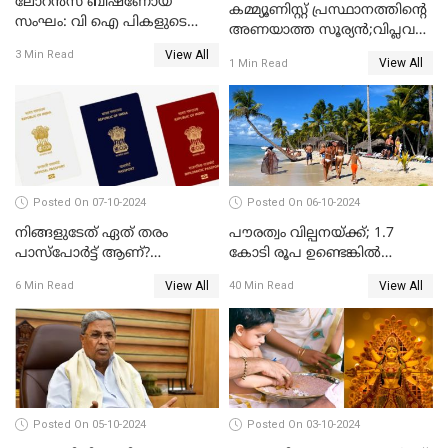
ലോറൻസ് ബിഷ്ണോയ്
കമ്മ്യൂണിസ്റ്റ് പ്രസ്ഥാനത്തിന്റെ
സംഘം: വി ഐ പികളുടെ
അണയാത്ത സൂര്യൻ;വിപ്ലവ
പേടി സ്വപ്നം
നായകൻറെ ഓർമദിനം
View All
3 Min Read
View All
1 Min Read
Posted On 07-10-2024
Posted On 06-10-2024
നിങ്ങളുടേത് ഏത് തരം
പൗരത്വം വില്പനയ്ക്ക്; 1.7
പാസ്പോർട്ട് ആണ്?
കോടി രൂപ ഉണ്ടെങ്കിൽ
ഇന്ത്യയിലെ പല തരം
അമേരിക്കയുടെ അയൽ
View All
View All
6 Min Read
40 Min Read
പാസ്‌പോർട്ടുകൾ
രാജ്യത്തെ പൗരനാകാം
പരിചയപ്പെടാം
Posted On 05-10-2024
Posted On 03-10-2024