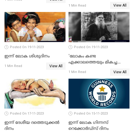
View All
1 Min Read
Posted On 19-11-2023
Posted On 19-11-2023
ഇന്ന് ലോക ശിശുദിനം
'ലോകം കണ്ട
എക്കാലത്തെയും മികച്ച
View All
1 Min Read
എഴുത്തുകാരന്‍';ലിയോ
View All
1 Min Read
ടോള്‍സ്റ്റോയ് ഓര്‍മയായിട്ട്
ഇന്നേക്ക് 113 വര്‍ഷം
Posted On 17-11-2023
Posted On 15-11-2023
ഇന്ന് ദേശീയ ദത്തെടുക്കല്‍
ഇന്ന് ലോക ഗിന്നസ്
ദിനം
റെക്കോര്‍ഡ്‌സ് ദിനം