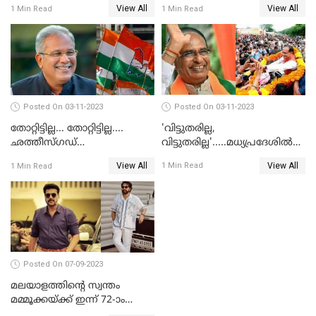
View All
View All
1 Min Read
1 Min Read
വിധിയെഴുതുക
മുഖ്യമന്ത്രി ചന്ദ്രശേഖര്‍ റാവു
Posted On 03-11-2023
Posted On 03-11-2023
'വിട്ടുതരില്ല,
തോറ്റിട്ടില്ല... തോറ്റിട്ടില്ല....
വിട്ടുതരില്ല'.....മധ്യപ്രദേശില്‍
ഛത്തീസ്ഗഡ്
വീണ്ടും മുഖ്യമന്ത്രിയാകാന്‍
കോണ്‍ഗ്രസിന്റെ തുറുപ്പ്ചീട്ട്
View All
View All
1 Min Read
1 Min Read
ശിവരാജ് സിംഗ് ചൗഹാന്‍
ഭൂപേഷ് ഭാഗല്‍ തന്നെ
Posted On 07-09-2023
മലയാളത്തിന്റെ സ്വന്തം
മമ്മൂക്കയ്ക്ക് ഇന്ന് 72-ാം
പിറന്നാള്‍