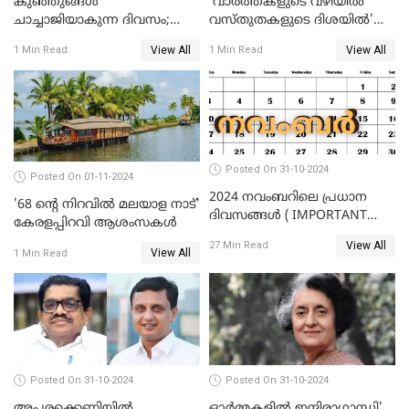
കുഞ്ഞുങ്ങള്‍
'വാർത്തകളുടെ വഴിയിൽ
ചാച്ചാജിയാകുന്ന ദിവസം;
വസ്തുതകളുടെ ദിശയിൽ'
ഇന്ന് ശിശുദിനം
കേരളവിഷൻ ന്യൂസിന് 2
View All
View All
1 Min Read
1 Min Read
വയസ്സ്
Posted On 31-10-2024
Posted On 01-11-2024
2024 നവംബറിലെ പ്രധാന
'68 ന്റെ നിറവിൽ മലയാള നാട്'
ദിവസങ്ങൾ ( IMPORTANT
കേരളപ്പിറവി ആശംസകൾ
DAYS IN NOVEMBER 2024 )
View All
27 Min Read
View All
1 Min Read
Posted On 31-10-2024
Posted On 31-10-2024
അപരക്കെണിയിൽ
ഓര്‍മ്മകളില്‍ ഇന്ദിരാഗാന്ധി'