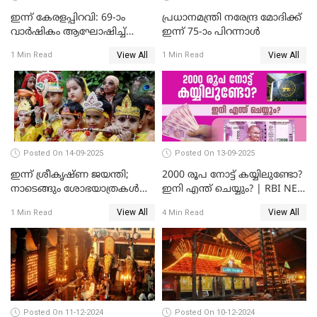
ഇന്ന് കേരളപ്പിറവി: 69-ാം
പ്രധാനമന്ത്രി നരേന്ദ്ര മോദിക്ക്
വാർഷികം ആഘോഷിച്ച്
ഇന്ന് 75-ാം പിറന്നാള്‍
മലയാളികൾ
View All
View All
1 Min Read
1 Min Read
Posted On 14-09-2025
Posted On 13-09-2025
ഇന്ന് ശ്രീകൃഷ്ണ ജയന്തി;
2000 രൂപ നോട്ട് കയ്യിലുണ്ടോ?
നാടെങ്ങും ശോഭയാത്രകൾ
ഇനി എന്ത് ചെയ്യും? | RBI NEW
നടക്കും
UPDATE
View All
View All
1 Min Read
4 Min Read
Posted On 11-12-2024
Posted On 10-12-2024