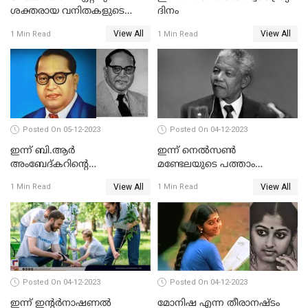
ശക്തരായ വനിതകളുടെ
ദിനം
പട്ടികയില്‍ നിര്‍മ്മല
View All
View All
1 Min Read
1 Min Read
സീതാരാമനടക്കം നാല്
ഇന്ത്യക്കാര്‍
Posted On 05-12-2023
Posted On 04-12-2023
ഇന്ന് ബി.ആര്‍
ഇന്ന് നെല്‍സണ്‍
അംബേദ്കറിന്റെ
മണ്ടേലയുടെ പത്താം
അറുപത്തിയേഴാം
ചരമവാര്‍ഷികം
View All
View All
1 Min Read
1 Min Read
ചരമവാര്‍ഷികം
Posted On 04-12-2023
Posted On 04-12-2023
ഇന്ന് ഇന്റര്‍നാഷണല്‍
മോനിഷ എന്ന തീരാനഷ്ടം