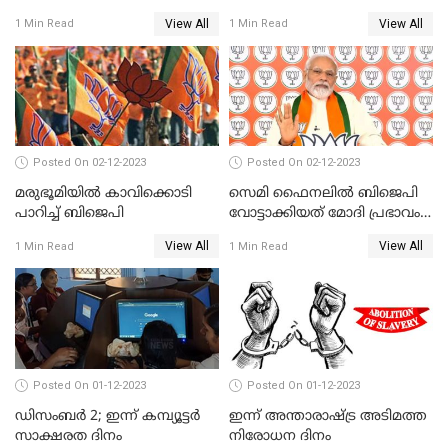
ക്ഷേത്രത്തിനും ഹനുമാൻ
View All
View All
1 Min Read
1 Min Read
ചാലിസയ്ക്കും
രക്ഷിക്കാനാവാത്ത
കോൺഗ്രസ്
Posted On 02-12-2023
Posted On 02-12-2023
മരുഭൂമിയില്‍ കാവിക്കൊടി
സെമി ഫൈനലില്‍ ബിജെപി
പാറിച്ച് ബിജെപി
വോട്ടാക്കിയത് മോദി പ്രഭാവം
മാത്രമോ?
View All
View All
1 Min Read
1 Min Read
Posted On 01-12-2023
Posted On 01-12-2023
ഡിസംബര്‍ 2; ഇന്ന്‌ കമ്പ്യൂട്ടര്‍
ഇന്ന് അന്താരാഷ്ട്ര അടിമത്ത
സാക്ഷരത ദിനം
നിരോധന ദിനം