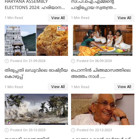
HARYANA ASSEMBLY
സി.പി.ഐ.എമ്മിൻ്റെ
ELECTIONS 2024: ഹരിയാന
പാളിപ്പോയ സ്വതന്ത്ര
ഗോദയിൽ കോൺഗ്രസിൻ്റെ
പരീക്ഷണങ്ങൾ...
View All
View All
1 Min Read
1 Min Read
ബലവും ദൗർബല്യവും
Posted On 21-09-2024
Posted On 06-09-2024
തിരുപ്പതി ലഡുവിലെ രാഷ്ട്രീയ
പൊന്നിന്‍ ചിങ്ങമാസത്തിലെ
കൊഴുപ്പ്
അത്തം നാള്‍ ,
തിരുവോണത്തെ
View All
View All
1 Min Read
1 Min Read
വരവേല്‍ക്കാനൊരുങ്ങി
മലയാളക്കര
Posted On 25-12-2023
Posted On 22-12-2023