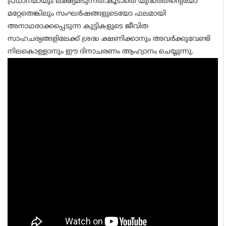
പ്രധാനമായും ലക്ഷ്യമിടുന്നത്.കൂടാതെ യുദ്ധത്തിന്റെയോ
മറ്റേതെങ്കിലും സംഘര്‍ഷങ്ങളുടെയോ ഫലമായി
അനാഥരാക്കപ്പെടുന്ന കുട്ടികളുടെ ജീവിത
സാഹചര്യങ്ങളിലേക്ക് ശ്രദ്ധ ക്ഷണിക്കാനും അവര്‍ക്കുവേണ്ടി
നിലകൊള്ളാനും ഈ ദിനാചരണം ആഹ്വാനം ചെയ്യുന്നു.