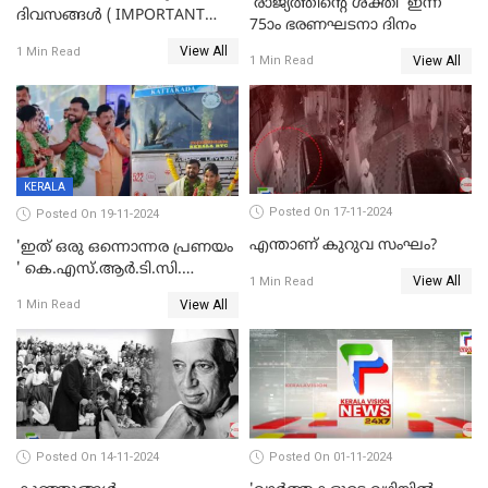
'രാജ്യത്തിന്റെ ശക്തി' ഇന്ന്
ദിവസങ്ങൾ ( IMPORTANT
75ാം ഭരണഘടനാ ദിനം
DAYS IN DECEMBER 2024 )
View All
1 Min Read
View All
1 Min Read
KERALA
Posted On 17-11-2024
Posted On 19-11-2024
എന്താണ് കുറുവ സംഘം?
'ഇത് ഒരു ഒന്നൊന്നര പ്രണയം
' കെ.എസ്.ആര്‍.ടി.സി.
View All
1 Min Read
ബസില്‍ വിരിഞ്ഞ പ്രണയം,
View All
1 Min Read
ഒടുക്കം താലികെട്ടിനും അതേ
ബസില്‍ യാത്ര
Posted On 14-11-2024
Posted On 01-11-2024