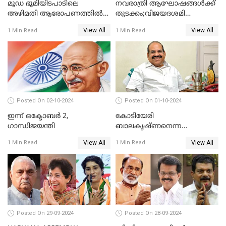
മൂഡ ഭൂമിയിടപാടിലെ
നവരാത്രി ആഘോഷങ്ങൾക്ക്
അഴിമതി ആരോപണത്തിൽ
തുടക്കം;വിജയദശമി
വിയർത്ത് കർണ്ണാടകയിലെ
ഒക്ടോബർ 13ന്
View All
View All
1 Min Read
1 Min Read
കോൺഗ്രസ് സർക്കാർ..
Posted On 02-10-2024
Posted On 01-10-2024
ഇന്ന് ഒക്ടോബര്‍ 2,
കോടിയേരി
ഗാന്ധിജയന്തി
ബാലകൃഷ്ണനെന്ന
ഇടതുകരുത്ത് മാഞ്ഞിട്ട്
View All
View All
1 Min Read
1 Min Read
ഇന്നേക്ക് 2 വര്‍ഷം
Posted On 29-09-2024
Posted On 28-09-2024