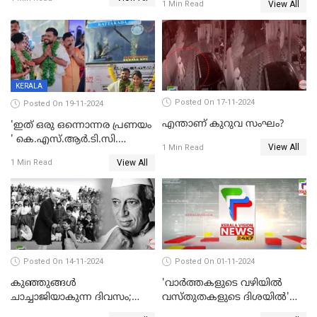
View All
1 Min Read
KERALA
Posted On 17-11-2024
Posted On 19-11-2024
എന്താണ് കുറുവ സംഘം?
'ഇത് ഒരു ഒന്നൊന്നര പ്രണയം
' കെ.എസ്.ആര്‍.ടി.സി.
View All
1 Min Read
ബസില്‍ വിരിഞ്ഞ പ്രണയം,
View All
1 Min Read
ഒടുക്കം താലികെട്ടിനും അതേ
ബസില്‍ യാത്ര
Posted On 14-11-2024
Posted On 01-11-2024
കുഞ്ഞുങ്ങള്‍
'വാർത്തകളുടെ വഴിയിൽ
ചാച്ചാജിയാകുന്ന ദിവസം;
വസ്തുതകളുടെ ദിശയിൽ'
ഇന്ന് ശിശുദിനം
കേരളവിഷൻ ന്യൂസിന് 2