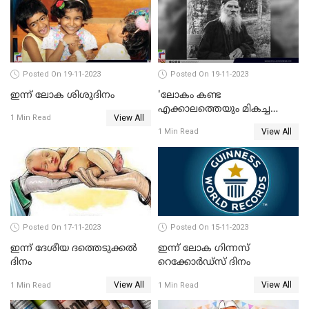
Posted On 19-11-2023
Posted On 19-11-2023
ഇന്ന് ലോക ശിശുദിനം
'ലോകം കണ്ട
എക്കാലത്തെയും മികച്ച
View All
1 Min Read
എഴുത്തുകാരന്‍';ലിയോ
View All
1 Min Read
ടോള്‍സ്റ്റോയ് ഓര്‍മയായിട്ട്
ഇന്നേക്ക് 113 വര്‍ഷം
Posted On 17-11-2023
Posted On 15-11-2023
ഇന്ന് ദേശീയ ദത്തെടുക്കല്‍
ഇന്ന് ലോക ഗിന്നസ്
ദിനം
റെക്കോര്‍ഡ്‌സ് ദിനം
View All
View All
1 Min Read
1 Min Read