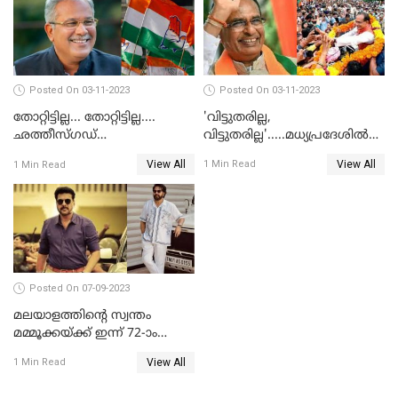
Posted On 03-11-2023
Posted On 03-11-2023
'വിട്ടുതരില്ല,
തോറ്റിട്ടില്ല... തോറ്റിട്ടില്ല....
വിട്ടുതരില്ല'.....മധ്യപ്രദേശില്‍
ഛത്തീസ്ഗഡ്
വീണ്ടും മുഖ്യമന്ത്രിയാകാന്‍
കോണ്‍ഗ്രസിന്റെ തുറുപ്പ്ചീട്ട്
View All
View All
1 Min Read
1 Min Read
ശിവരാജ് സിംഗ് ചൗഹാന്‍
ഭൂപേഷ് ഭാഗല്‍ തന്നെ
Posted On 07-09-2023
മലയാളത്തിന്റെ സ്വന്തം
മമ്മൂക്കയ്ക്ക് ഇന്ന് 72-ാം
പിറന്നാള്‍
View All
1 Min Read