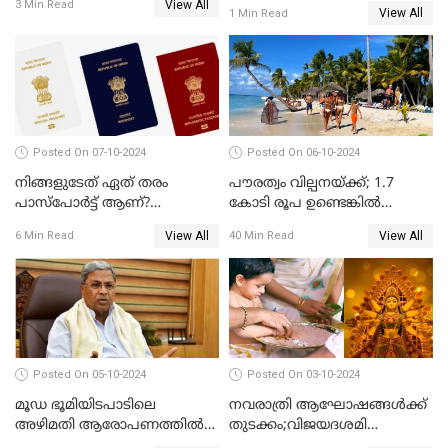
നായകൻറെ ഓർമദിനം
View All
3 Min Read
View All
1 Min Read
Posted On 07-10-2024
Posted On 06-10-2024
നിങ്ങളുടേത് ഏത് തരം
പൗരത്വം വില്പനയ്ക്ക്; 1.7
പാസ്പോർട്ട് ആണ്?
കോടി രൂപ ഉണ്ടെങ്കിൽ
ഇന്ത്യയിലെ പല തരം
അമേരിക്കയുടെ അയൽ
View All
View All
6 Min Read
40 Min Read
പാസ്‌പോർട്ടുകൾ
രാജ്യത്തെ പൗരനാകാം
പരിചയപ്പെടാം
Posted On 05-10-2024
Posted On 03-10-2024
മൂഡ ഭൂമിയിടപാടിലെ
നവരാത്രി ആഘോഷങ്ങൾക്ക്
അഴിമതി ആരോപണത്തിൽ
തുടക്കം;വിജയദശമി
വിയർത്ത് കർണ്ണാടകയിലെ
ഒക്ടോബർ 13ന്