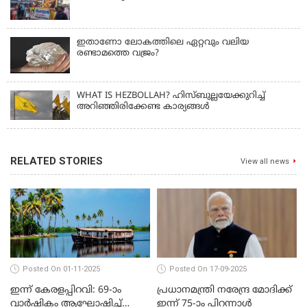
ഇതാണോ ലോകത്തിലെ ഏറ്റവും വലിയ
രണ്ടാമത്തെ വജ്രം?
WHAT IS HEZBOLLAH? ഹിസ്ബുല്ലയേക്കുറിച്ച്
അറിഞ്ഞിരിക്കേണ്ട കാര്യങ്ങൾ
RELATED STORIES
View all news
Posted On 01-11-2025
Posted On 17-09-2025
ഇന്ന് കേരളപ്പിറവി: 69-ാം
പ്രധാനമന്ത്രി നരേന്ദ്ര മോദിക്ക്
വാർഷികം ആഘോഷിച്ച്
ഇന്ന് 75-ാം പിറന്നാള്‍