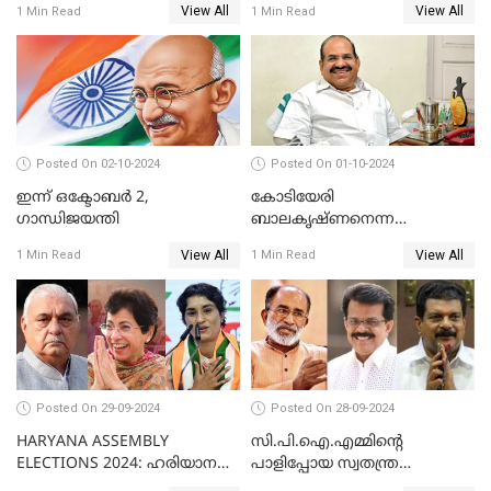
View All
View All
1 Min Read
1 Min Read
കോൺഗ്രസ് സർക്കാർ..
Posted On 02-10-2024
Posted On 01-10-2024
ഇന്ന് ഒക്ടോബര്‍ 2,
കോടിയേരി
ഗാന്ധിജയന്തി
ബാലകൃഷ്ണനെന്ന
ഇടതുകരുത്ത് മാഞ്ഞിട്ട്
View All
View All
1 Min Read
1 Min Read
ഇന്നേക്ക് 2 വര്‍ഷം
Posted On 29-09-2024
Posted On 28-09-2024
HARYANA ASSEMBLY
സി.പി.ഐ.എമ്മിൻ്റെ
ELECTIONS 2024: ഹരിയാന
പാളിപ്പോയ സ്വതന്ത്ര
ഗോദയിൽ കോൺഗ്രസിൻ്റെ
പരീക്ഷണങ്ങൾ...