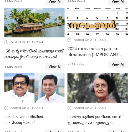
View All
View All
1 Min Read
1 Min Read
വയസ്സ്
Posted On 31-10-2024
Posted On 01-11-2024
2024 നവംബറിലെ പ്രധാന
'68 ന്റെ നിറവിൽ മലയാള നാട്'
ദിവസങ്ങൾ ( IMPORTANT
കേരളപ്പിറവി ആശംസകൾ
DAYS IN NOVEMBER 2024 )
View All
27 Min Read
View All
1 Min Read
Posted On 31-10-2024
Posted On 31-10-2024
അപരക്കെണിയിൽ
ഓര്‍മ്മകളില്‍ ഇന്ദിരാഗാന്ധി'
അടിതെറ്റിയവർ
ഇന്ത്യയുടെ കരുത്തുറ്റ
ഭരണാധികാരിയുടെ