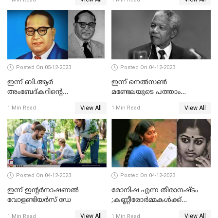
സീതാരാമനടക്കം നാല്
ഇന്ത്യക്കാര്‍
Posted On 05-12-2023
Posted On 04-12-2023
ഇന്ന് ബി.ആര്‍
ഇന്ന് നെല്‍സണ്‍
അംബേദ്കറിന്റെ
മണ്ടേലയുടെ പത്താം
അറുപത്തിയേഴാം
ചരമവാര്‍ഷികം
View All
View All
1 Min Read
1 Min Read
ചരമവാര്‍ഷികം
Posted On 04-12-2023
Posted On 04-12-2023
ഇന്ന് ഇന്റര്‍നാഷണല്‍
മോനിഷ എന്ന തീരാനഷ്ടം
വോളണ്ടിയര്‍സ് ഡേ
;കണ്ണീരോർമ്മകൾക്ക്
ഇന്നേക്ക് 31 വര്‍ഷം
View All
View All
1 Min Read
1 Min Read