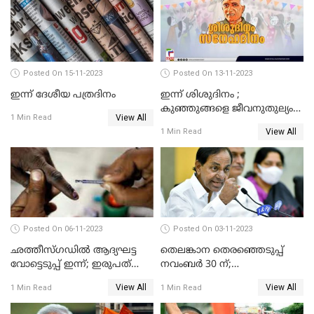
Posted On 15-11-2023
Posted On 13-11-2023
ഇന്ന് ദേശീയ പത്രദിനം
ഇന്ന് ശിശുദിനം ;
കുഞ്ഞുങ്ങളെ ജീവനുതുല്യം
View All
1 Min Read
സ്‌നേഹിച്ച ചാച്ചാ
View All
1 Min Read
നെഹ്‌റുവിന്റെ ജന്മദിനം
Posted On 06-11-2023
Posted On 03-11-2023
ഛത്തീസ്ഗഡില്‍ ആദ്യഘട്ട
തെലങ്കാന തെരഞ്ഞെടുപ്പ്
വോട്ടെടുപ്പ്‌ ഇന്ന്; ഇരുപത്‌
നവംബര്‍ 30 ന്;
മണ്ഡലങ്ങളിലേക്കാണ് ഇന്ന്
തെരഞ്ഞെടുപ്പിനൊരുങ്ങി
View All
View All
1 Min Read
1 Min Read
വിധിയെഴുതുക
മുഖ്യമന്ത്രി ചന്ദ്രശേഖര്‍ റാവു