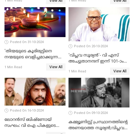
View All
View All
1 Min Read
1 Min Read
രക്തസാക്ഷിത്വത്തിന് 40
വർഷങ്ങൾ
Posted On 31-10-2024
Posted On 20-10-2024
'തിന്മയുടെ കൂരിരുട്ടിനെ
'വിപ്ലവ സൂര്യന്‍'- വി എസ്
നന്മയുടെ വെളിച്ചമാക്കുന്ന
അച്യുതാനന്ദന് ഇന്ന് 101-ാം
ആഘോഷം' ദീപാവലി
View All
പിറന്നാള്‍
1 Min Read
ആശംസകൾ
View All
1 Min Read
Posted On 16-10-2024
Posted On 09-10-2024
ലോറൻസ് ബിഷ്ണോയ്
കമ്മ്യൂണിസ്റ്റ് പ്രസ്ഥാനത്തിന്റെ
സംഘം: വി ഐ പികളുടെ
അണയാത്ത സൂര്യൻ;വിപ്ലവ
പേടി സ്വപ്നം