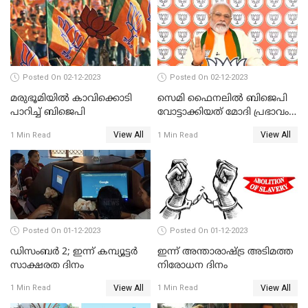
രക്ഷിക്കാനാവാത്ത
കോൺഗ്രസ്
Posted On 02-12-2023
Posted On 02-12-2023
മരുഭൂമിയില്‍ കാവിക്കൊടി
സെമി ഫൈനലില്‍ ബിജെപി
പാറിച്ച് ബിജെപി
വോട്ടാക്കിയത് മോദി പ്രഭാവം
മാത്രമോ?
View All
View All
1 Min Read
1 Min Read
Posted On 01-12-2023
Posted On 01-12-2023
ഡിസംബര്‍ 2; ഇന്ന്‌ കമ്പ്യൂട്ടര്‍
ഇന്ന് അന്താരാഷ്ട്ര അടിമത്ത
സാക്ഷരത ദിനം
നിരോധന ദിനം
View All
View All
1 Min Read
1 Min Read