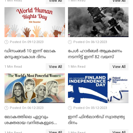
View All
View All
1 Min Read
1 Min Read
Posted On 09-12-2023
Posted On 06-12-2023
ഡിസംബർ 10 ഇന്ന് ലോക
പേള്‍ ഹാര്‍ബര്‍ ആക്രമണം
മനുഷ്യാവകാശ ദിനം
നടന്നിട്ട് ഇന്ന്‌ 82 വയസ്
View All
View All
1 Min Read
1 Min Read
Posted On 06-12-2023
Posted On 05-12-2023
ലോകത്തിലെ ഏറ്റവും
ഇന്ന് ഫിന്‍ലാന്‍ഡ് സ്വാതന്ത്ര്യ
ശക്തരായ വനിതകളുടെ
ദിനം
പട്ടികയില്‍ നിര്‍മ്മല
View All
View All
1 Min Read
1 Min Read