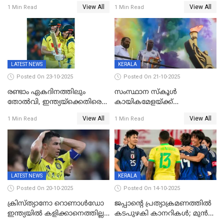
അർധസെഞ്ച്വറി;
ഗറാണി;ജൂനിയർ
View All
View All
1 Min Read
1 Min Read
മുൻനായകരുടെ മികവിൽ
ബോയ്സിലും സബ്‌ജൂനിയർ
ഓസീസിനെതിരെ ഉജ്ജ്വല
ഗേൾസിലും റെക്കോർഡോടെ
ജയം
സ്വർണം, ദേവപ്രിയ 87ലെ
റെക്കോർഡ് തിരുത്തി
LATEST NEWS
KERALA
Posted On 23-10-2025
Posted On 21-10-2025
രണ്ടാം ഏകദിനത്തിലും
സംസ്ഥാന സ്കൂൾ
തോൽവി, ഇന്ത്യയ്‌ക്കെതിരെ
കായികമേളയ്ക്ക്
പരമ്പര നേടി ഓസ്‌ട്രേലിയ
തിരിതെളിഞ്ഞു; സ്കൂൾ
View All
View All
1 Min Read
1 Min Read
ഒളിംപിക്‌സിന്റെ ഉദ്‌ഘാടനം
നിർവഹിച്ച് ധനമന്ത്രി K N
ബാലഗോപാൽ;ദീപശിഖ
തെളിയിച്ച് I M വിജയൻ
LATEST NEWS
KERALA
Posted On 20-10-2025
Posted On 14-10-2025
ക്രിസ്ത്യാനോ റൊണാൾഡോ
ജപ്പാന്റെ പ്രത്യാക്രമണത്തിൽ
ഇന്ത്യയിൽ കളിക്കാനെത്തില്ല;
കടപുഴകി കാനറികൾ; മുൻ
അൽ നസർ സ്ക്വാഡിൽ
ലോകചാമ്പ്യന്മാർക്കെതിരെ