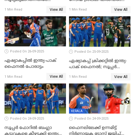
ഐസിസി നടപടി, പാക് താരം
തെരഞ്ഞെടുത്തു
View All
View All
1 Min Read
1 Min Read
ഹാരിസ് റൗഫിനും പിഴ ശിക്ഷ
Posted On 26-09-2025
Posted On 25-09-2025
ഏഷ്യാകപ്പില്‍ ഇന്ത്യ-പാക്
ഏഷ്യാകപ്പ് ക്രിക്കറ്റിൽ ഇന്ത്യ-
ഫൈനല്‍ പോരാട്ടം
പാക് ഫൈനല്‍; സൂപ്പർ
ഫോറിൽ ബംഗ്ലാദേശിനെ
View All
View All
1 Min Read
1 Min Read
തോൽപിച്ച് പാകിസ്ഥാൻ
KERALA
Posted On 24-09-2025
Posted On 24-09-2025
സൂപ്പർ ഫോറിൽ ബംഗ്ലാ
ഫൈനലിലേക്ക് ഉന്നമിട്ട്
കടുവകളെ കീഴടക്കി ഇന്ത്യ
നിര്‍ണായക ടോസ് ജയിച്ച്