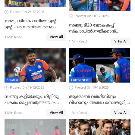
Posted On 23-12-2025
Posted On 20-12-2025
ഇന്ത്യ ശ്രീലങ്ക വനിതാ ട്വന്റി
സഞ്ജു ടി20 ലോകകപ്പ്
ട്വന്റി പരമ്പരയിലെ രണ്ടാം
സ്‌ക്വാഡിൽ,നയിക്കാൻ
മത്സരം ഇന്ന്
View All
സൂര്യകുമാർ, ഇന്ത്യൻ ടീമിനെ
1 Min Read
View All
1 Min Read
പ്രഖ്യാപിച്ച് ബി.സി.സി.ഐ
KERALA
LATEST NEWS
Posted On 19-12-2025
Posted On 19-12-2025
സഞ്ജു കളിയ്ക്കും, ഗില്ലിനു
ആരോൺ വർഗീസിനും
പകരം ഓപ്പണർ;അഞ്ചാം
വിഹാനും അർദ്ധ സെഞ്ചുറി;
ട്വന്റി20യിൽ ഇന്ത്യൻ ടീമിൽ 3
അണ്ടര്‍ 19 ഏഷ്യാ കപ്പിൽ
View All
View All
1 Min Read
1 Min Read
മാറ്റം
ഇന്ത്യ ഫൈനലിൽ