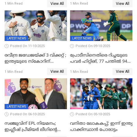
View All
View All
1 Min Read
1 Min Read
ഉൾപ്പെടുത്തിയില്ല
ജപ്പാന്റെ ആദ്യ ജയം
LATEST NEWS
LATEST NEWS
Posted On 11-10-2025
Posted On 09-10-2025
രവീന്ദ്ര ജഡേജയ്ക്ക് 3 വിക്കറ്റ് ;
പ്രോടീസിനെതിരെ റിച്ചയുടെ
ഇന്ത്യയുടെ സ്കോറിന്
പവർ ഹിറ്റിങ്, 77 പന്തില്‍ 94
മുന്നിൽ വെസ്റ്റ് ഇന്‍ഡീസിന്
റണ്‍സ്, 252 റണ്‍സ്
View All
View All
1 Min Read
1 Min Read
നാല് വിക്കറ്റ് നഷ്ടം
ലക്ഷ്യമൊരുക്കി ഇന്ത്യ; 28
വര്‍ഷം പഴക്കമുള്ള ലോക
റെക്കോര്‍ഡ് തകര്‍ത്ത് സ്മൃതി
LATEST NEWS
Posted On 06-10-2025
Posted On 05-10-2025
സഞ്ജുവിന് EPL നിയമനം;
വനിതാ ലോകകപ്പ്; ഇന്ന് ഇന്ത്യ
ഇംഗ്ലീഷ് പ്രീമിയര്‍ ലീഗിന്‍റെ
പാക്കിസ്ഥാന്‍ പോരാട്ടം
ഇന്ത്യയിലെ ബ്രാന്‍ഡ്