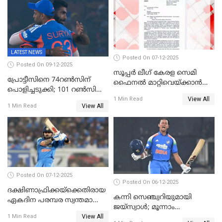
LATEST NEWS
Posted On 07-12-2025
Posted On 09-12-2025
സൂപ്പർ ലീഗ് കേരള സെമി
പ്രോട്ടീസിനെ 74റൺസിന്‌
ഫൈനൽ മാറ്റിവെയ്ക്കാൻ
പൊളിച്ചടുക്കി; 101 റൺസിന്റെ
നിർദേശം
View All
വൻജയം, ടി20യിൽ 100
1 Min Read
View All
1 Min Read
വിക്കറ്റ് തികയ്ക്കുന്ന
താരമായി ബുമ്ര
Posted On 07-12-2025
Posted On 06-12-2025
ദക്ഷിണാഫ്രിക്കയ്‌ക്കെതിരായ
കന്നി സെഞ്ച്വറിയുമായി
ഏകദിന പരമ്പര സ്വന്തമാക്കി
ജയ്‌സ്വാൾ; മൂന്നാം
ഇന്ത്യ
View All
ഏകദിനത്തിൽ
1 Min Read