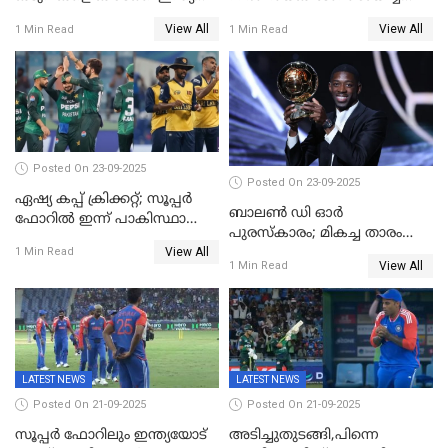
ഏഷ്യാ കപ്പ് ഫൈനലിൽ
ബംഗ്ലാദേശ്, ഏഷ്യാ കപ്പിൽ
View All
View All
1 Min Read
1 Min Read
ഇന്ത്യയ്ക്ക് ബാറ്റിംഗ്
Posted On 23-09-2025
Posted On 23-09-2025
ഏഷ്യ കപ്പ് ക്രിക്കറ്റ്; സൂപ്പര്‍
ബാലണ്‍ ഡി ഓര്‍
ഫോറിൽ ഇന്ന് പാകിസ്ഥാനും
പുരസ്‌കാരം; മികച്ച താരം
ശ്രീലങ്കയും ഏറ്റുമുട്ടും
View All
ഒസ്മാന്‍ ഡെംബല
1 Min Read
View All
1 Min Read
LATEST NEWS
LATEST NEWS
Posted On 21-09-2025
Posted On 21-09-2025
സൂപ്പർ ഫോറിലും ഇന്ത്യയോട്
അടിച്ചുതുടങ്ങി,പിന്നെ