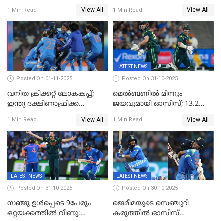
ദക്ഷിണാഫ്രിക്കയെ വീഴ്ത്തി
പോരാട്ടം
View All
View All
1 Min Read
1 Min Read
ഇന്ത്യയ്ക്ക് വനിതാ ക്രിക്കറ്റ്
ലോകകപ്പ്
LATEST NEWS
Posted On 01-11-2025
Posted On 31-10-2025
വനിത ക്രിക്കറ്റ് ലോകകപ്പ്;
മെൽബണിൽ മിന്നും
ഇന്ത്യ ദക്ഷിണാഫ്രിക്ക
ജയവുമായി ഓസിസ്; 13.2
പോരാട്ടം
ഓവറിൽ കളി തീർത്തു;
View All
View All
1 Min Read
1 Min Read
പരമ്പരയിൽ ലീഡ്
LATEST NEWS
LATEST NEWS
Posted On 31-10-2025
Posted On 30-10-2025
സഞ്ജു ഉൾപ്പെടെ 9പേരും
ജെമീമയുടെ സെഞ്ചുറി
ഒറ്റയക്കത്തിൽ വീണു;
കരുത്തിൽ ഓസിസ്