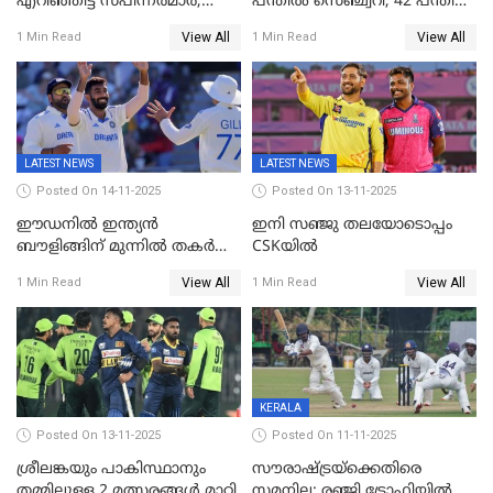
എറിഞ്ഞിട്ട് സ്പിന്നർമാർ,
പന്തിൽ സെഞ്ച്വറി, 42 പന്തിൽ
രണ്ടാം ഇന്നിങ്സിലും പതറി
144; വൈഭവിന്റെ വെടിക്കെട്ട്
View All
View All
1 Min Read
1 Min Read
പ്രോട്ടീസ്
LATEST NEWS
LATEST NEWS
Posted On 14-11-2025
Posted On 13-11-2025
ഈഡനിൽ ഇന്ത്യൻ
ഇനി സഞ്ജു തലയോടൊപ്പം
ബൗളിങ്ങിന് മുന്നിൽ തകർന്ന്
CSKയിൽ
പ്രോട്ടീസ്; 159റൺസിന്‌
View All
View All
1 Min Read
1 Min Read
പുറത്ത്; ബുമ്രയ്ക്ക് അഞ്ച്
വിക്കറ്റ്
KERALA
Posted On 13-11-2025
Posted On 11-11-2025
ശ്രീലങ്കയും പാകിസ്ഥാനും
സൗരാഷ്ട്രയ്‌ക്കെതിരെ
തമ്മിലുള്ള 2 മത്സരങ്ങള്‍ മാറ്റി
സമനില; രഞ്ജി ട്രോഫിയിൽ