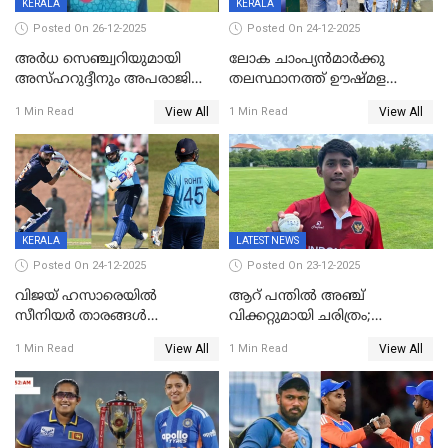
KERALA
KERALA
Posted On 26-12-2025
Posted On 24-12-2025
അർധ സെഞ്ച്വറിയുമായി
ലോക ചാംപ്യൻമാർക്കു
അസ്ഹറുദ്ദീനും അപരാജിതും
തലസ്ഥാനത്ത് ഊഷ്മള
; കർണാടകക്കു മുന്നിൽ 285
സ്വീകരണം, കേരളത്തിലെ ഒരു
View All
View All
1 Min Read
1 Min Read
റൺസ് വിജയലക്ഷ്യമുയർത്തി
മത്സരം ജയിച്ചാൽ ഇന്ത്യയ്ക്കു
കേരളം
പരമ്പര
KERALA
LATEST NEWS
Posted On 24-12-2025
Posted On 23-12-2025
വിജയ് ഹസാരെയിൽ
ആറ് പന്തിൽ അഞ്ച്
സീനിയർ താരങ്ങൾ
വിക്കറ്റുമായി ചരിത്രം;
സെഞ്ച്വറിയുമായി കസറി;
ക്രിക്കറ്റിൽ അപൂർവ
View All
View All
1 Min Read
1 Min Read
സച്ചിന്‍റെ റെക്കോഡ് മറികടന്ന്
റെക്കോഡുമായി
കോഹ്‌ലി, രോഹിത്
ഇന്തോനേഷ്യൻ താരം
വാർണർക്കൊപ്പം