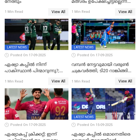
നേരിടും
മത്സരം ഉപേക്ഷിച്ചിട്ടില്ലെന്ന്
ഐസിസി; ഒരു മണിക്കൂറോളം
View All
View All
1 Min Read
1 Min Read
വൈകും; പാക് ടീം ഹോട്ടലിൽ
നിന്ന് ഇറങ്ങിയതായി റിപ്പോർട്ട്
LATEST NEWS
LATEST NEWS
Posted On 17-09-2025
Posted On 17-09-2025
ഏഷ്യാ കപ്പിൽ നിന്ന്
വമ്പൻ നേട്ടവുമായി വരുണ്‍
പാകിസ്ഥാൻ പിന്മാറുന്നു?;
ചക്രവർത്തി, ടി20 റാങ്കിങ്ങിൽ
ഇന്നത്തെ മത്സരം
ഒന്നാമത്; ബാറ്റർമാരിൽ
View All
View All
1 Min Read
1 Min Read
ബഹിഷ്കരിച്ചതായി റിപ്പോർട്ട്;
ഉൾപ്പെടെ നേട്ടങ്ങളുമായി
ഇതോടെ ടൂർണമെന്റിൽ നിന്ന്
ഇന്ത്യ
പുറത്താകും
LATEST NEWS
Posted On 17-09-2025
Posted On 15-09-2025
ഏഷ്യാകപ്പ് ക്രിക്കറ്റ്; ഇന്ന്
ഏഷ്യാ കപ്പിൽ ഒമാനെതിരെ