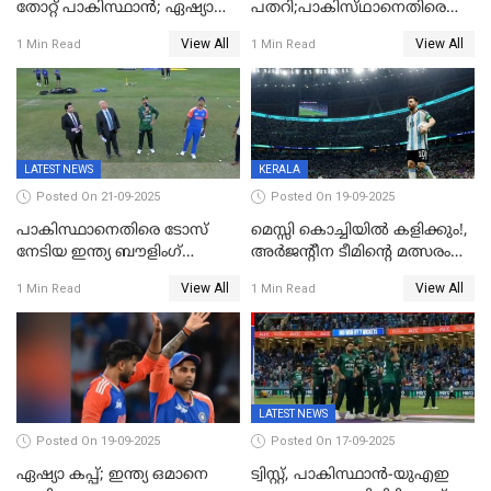
തോറ്റ് പാകിസ്ഥാൻ; ഏഷ്യാ
പതറി;പാകിസ്‌ഥാനെതിരെ
കപ്പിൽ വിജയഭേരി തുടർന്ന്
ഇന്ത്യക്ക് 172 റൺസ്
View All
View All
1 Min Read
1 Min Read
ഇന്ത്യ, അഭിഷേക് ശർമ്മയ്ക്ക്
വിജയലക്ഷ്യം
അർദ്ധ സെഞ്ച്വറി
LATEST NEWS
KERALA
Posted On 21-09-2025
Posted On 19-09-2025
പാകിസ്ഥാനെതിരെ ടോസ്
മെസ്സി കൊച്ചിയിൽ കളിക്കും!,
നേടിയ ഇന്ത്യ ബൗളിംഗ്
അർജന്റീന ടീമിന്റെ മത്സരം
തെരഞ്ഞെടുത്തു
കലൂർ സ്റ്റേഡിയത്തിൽ
View All
View All
1 Min Read
1 Min Read
നടത്താൻ ആലോചന
LATEST NEWS
Posted On 19-09-2025
Posted On 17-09-2025
ഏഷ്യാ കപ്പ്; ഇന്ത്യ ഒമാനെ
ട്വിസ്റ്റ്, പാകിസ്ഥാൻ-യുഎഇ