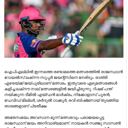
ഐപിഎല്ലില്‍ ഇന്നത്തെ രണ്ടാമത്തെ മത്സരത്തില്‍ രാജസ്ഥാന്‍ 
റോയല്‍സ് ലക്‌നൗ സൂപ്പര്‍ ജയന്റ്‌സിനെ നേരിടും. രാത്രി 
ഏഴരയ്ക്ക് ജയ്പൂരിലാണ് മത്സരം. ഇതുവരെ ഏഴുമത്സരങ്ങള്‍ 
കളിച്ച ലക്‌നൗ നാല് മത്സരങ്ങളില്‍ ജയിച്ചിരുന്നു. റിഷഭ് പന്ത് 
നയിക്കുന്ന ടീമില്‍ എയ്ഡന്‍ മാര്‍ക്രം, നിക്കോളാസ് പൂരന്‍, 
ഡേവിഡ് മില്ലര്‍, ശര്‍ദുല്‍ ഠാക്കൂര്‍, രവി ബിഷ്‌ണോയ് തുടങ്ങിയ 
താരങ്ങളാണ് പ്രതീക്ഷ. 
അതേസമയം അവസാന മൂന്ന് മത്സരവും പരാജയപ്പെട്ട 
രാജസ്ഥാന് ജയം അനിവാര്യമാണ്. നായകന്‍ സഞ്ജു സാസണ്‍ 