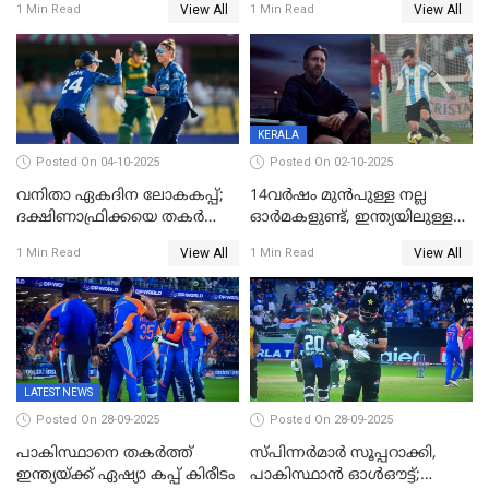
View All
View All
1 Min Read
1 Min Read
അംബാസഡര്‍
KERALA
Posted On 04-10-2025
Posted On 02-10-2025
വനിതാ ഏകദിന ലോകകപ്പ്;
14വർഷം മുൻപുള്ള നല്ല
ദക്ഷിണാഫ്രിക്കയെ തകർത്ത്
ഓർമകളുണ്ട്, ഇന്ത്യയിലുള്ള
ഇംഗ്ലണ്ട്
അവരെ കാണാൻ
View All
View All
1 Min Read
1 Min Read
കാത്തിരിക്കുന്നു; വരവ്
സ്ഥിരീകരിച്ച് മെസി
LATEST NEWS
Posted On 28-09-2025
Posted On 28-09-2025
പാകിസ്ഥാനെ തകർത്ത്
സ്പിന്നർമാർ സൂപ്പറാക്കി,
ഇന്ത്യയ്ക്ക് ഏഷ്യാ കപ്പ് കിരീടം
പാകിസ്ഥാൻ ഓൾഔട്ട്;