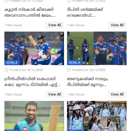
Posted On 31-12-2025
Posted On 30-12-2025
കൂറ്റൻ സ്കോർ കീഴടക്കി
ദീപ്തി ശർമ്മയ്ക്ക്
അവസാനപന്തിൽ ജയം,
റെക്കോർഡ്;
കേരളത്തിന് ഹാപ്പി ന്യൂഇയർ
ശ്രീലങ്കയ്ക്കെതിരായ വനിതാ
View All
View All
1 Min Read
1 Min Read
ടി20 പരമ്പര തൂത്തുവാരി
ഇന്ത്യ
KERALA
KERALA
Posted On 26-12-2025
Posted On 26-12-2025
ഗ്രീന്‍ഫീല്‍ഡില്‍ ഷെഫാലി
രേണുകയ്ക്ക് നാലും,
ഷോ; മൂന്നാം ടി20യിൽ എട്ട്
ദീപ്തിയ്ക്ക് മൂന്നും
വിക്കറ്റ് ജയം; ശ്രീലങ്കന്‍
വിക്കറ്റുകൾ,മൂന്നാം വനിതാ
View All
View All
1 Min Read
1 Min Read
വനിതകള്‍ക്കെതിരായ ടി20
ടി20യിലും ശ്രീലങ്കയ്ക്ക്
പരമ്പര ഇന്ത്യക്ക്
ബാറ്റിംഗ് തകര്‍ച്ച; ഇന്ത്യയ്ക്ക്
വിജയലക്ഷ്യം 113 റൺസ്