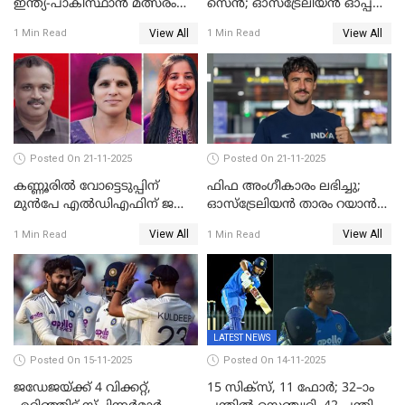
ഇന്ത്യ-പാകിസ്ഥാൻ മത്സരം
സെന്‍; ഓസ്ട്രേലിയന്‍ ഓപ്പണ്‍
ഫെബ്രുവരി 15ന്; ടി20
ബാഡ്മിൻ്റൺ
View All
View All
1 Min Read
1 Min Read
ലോകകപ്പിന്‍റെ മത്സരക്രമം
പ്രഖ്യാപിച്ചു
Posted On 21-11-2025
Posted On 21-11-2025
കണ്ണൂരിൽ വോട്ടെടുപ്പിന്
ഫിഫ അംഗീകാരം ലഭിച്ചു;
മുൻപേ എൽഡിഎഫിന് ജയം;
ഓസ്‌ട്രേലിയന്‍ താരം റയാന്‍
മലപ്പട്ടത്തും ആന്തൂരും എതിർ
വില്ല്യംസിന് ഇനി
View All
View All
1 Min Read
1 Min Read
സ്ഥാനാർഥികളില്ല
നീലക്കുപ്പായത്തില്‍ കളിക്കാം
LATEST NEWS
Posted On 15-11-2025
Posted On 14-11-2025
ജഡേജയ്ക്ക് 4 വിക്കറ്റ്,
15 സിക്സ്, 11 ഫോർ; 32–ാം