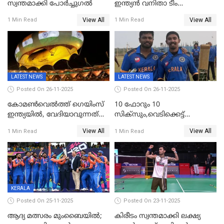
സ്വന്തമാക്കി പോര്‍ച്ചുഗല്‍
ഇന്ത്യൻ വനിതാ ടീം
കേരളത്തിൽ കളിക്കും; 3 ടി20
View All
View All
1 Min Read
1 Min Read
മത്സരങ്ങൾ ​ഗ്രീൻഫീൽഡിൽ
LATEST NEWS
LATEST NEWS
Posted On 26-11-2025
Posted On 26-11-2025
കോമൺവെൽത്ത് ഗെയിംസ്
10 ഫോറും 10
ഇന്ത്യയിൽ, വേദിയാവുന്നത്
സിക്‌സും,വെടിക്കെട്ട്
അഹമ്മദാബാദ്
സെഞ്ചുറിയുമായി രോഹന്‍,
View All
View All
1 Min Read
1 Min Read
അര്‍ധ സെഞ്ചുറിയുമായി
സഞ്ജു; ഒഡിഷയെ 10
വിക്കറ്റിന് തകര്‍ത്ത് കേരളം
KERALA
Posted On 25-11-2025
Posted On 23-11-2025
ആദ്യ മത്സരം മുംബൈയിൽ;
കിരീടം സ്വന്തമാക്കി ലക്ഷ്യ