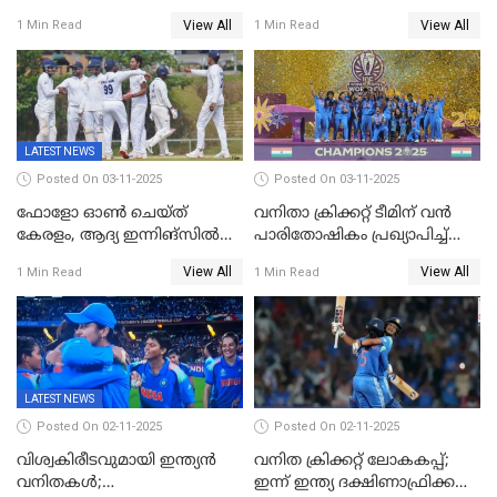
വിക്കറ്റ്, കര്‍ണാടകക്കെതിരെ
കൗര്‍
View All
View All
1 Min Read
1 Min Read
കേരളത്തിന് ഇന്നിംഗ്സ്
തോല്‍വി
LATEST NEWS
Posted On 03-11-2025
Posted On 03-11-2025
ഫോളോ ഓൺ ചെയ്ത്
വനിതാ ക്രിക്കറ്റ് ടീമിന് വൻ
കേരളം, ആദ്യ ഇന്നിങ്സിൽ
പാരിതോഷികം പ്രഖ്യാപിച്ച്
238 റൺസിന് പുറത്ത്,
BCCI
View All
View All
1 Min Read
1 Min Read
രഞ്ജിയിൽ കർണാടകയ്ക്ക്
കൂറ്റൻ ലീഡ്
LATEST NEWS
Posted On 02-11-2025
Posted On 02-11-2025
വിശ്വകിരീടവുമായി ഇന്ത്യൻ
വനിത ക്രിക്കറ്റ് ലോകകപ്പ്;
വനിതകൾ;
ഇന്ന് ഇന്ത്യ ദക്ഷിണാഫ്രിക്ക