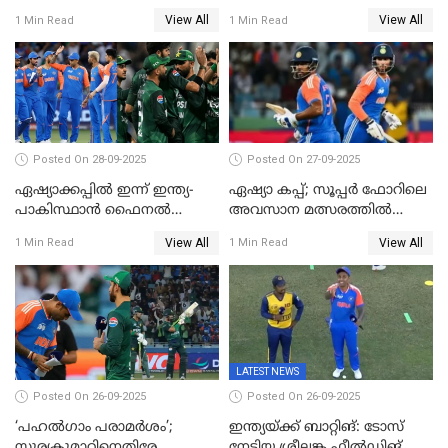
ഇന്ത്യക്ക് 147 റൺസ്
View All
View All
1 Min Read
1 Min Read
വിജയലക്ഷ്യം, കുൽദീപിന് 4
വിക്കറ്റ്
Posted On 28-09-2025
Posted On 27-09-2025
ഏഷ്യാക്കപ്പില്‍ ഇന്ന് ഇന്ത്യ-
ഏഷ്യാ കപ്പ്; സൂപ്പർ ഫോറിലെ
പാകിസ്ഥാന്‍ ഫൈനല്‍
അവസാന മത്സരത്തിൽ
പോരാട്ടം
ഇന്ത്യയ്ക്ക് ജയം
View All
View All
1 Min Read
1 Min Read
LATEST NEWS
Posted On 26-09-2025
Posted On 26-09-2025
‘പഹൽഗാം പരാമർശം’;
ഇന്ത്യയ്ക്ക് ബാറ്റിങ്: ടോസ്
സൂര്യകുമാറിനെതിരേ
നേടിയ ശ്രീലങ്ക ഫീൽഡിങ്