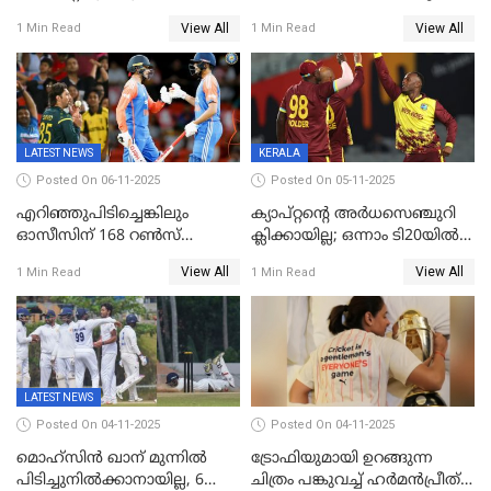
റെയ്നയുടെയും സ്വത്ത്
മുന്നിൽ
View All
View All
1 Min Read
1 Min Read
കണ്ടുകെട്ടി
LATEST NEWS
KERALA
Posted On 06-11-2025
Posted On 05-11-2025
എറിഞ്ഞുപിടിച്ചെങ്കിലും
ക്യാപ്റ്റന്റെ അർധസെഞ്ചുറി
ഓസീസിന് 168 റൺസ്
ക്ലിക്കായില്ല; ഒന്നാം ടി20യിൽ
വിജയലക്ഷ്യം നൽകി ഇന്ത്യ
ന‍്യൂസിലൻഡിനെതിരേ
View All
View All
1 Min Read
1 Min Read
വിൻഡീസിന് ജയം
LATEST NEWS
Posted On 04-11-2025
Posted On 04-11-2025
മൊഹ്സിൻ ഖാന് മുന്നിൽ
ട്രോഫിയുമായി ഉറങ്ങുന്ന
പിടിച്ചുനിൽക്കാനായില്ല, 6
ചിത്രം പങ്കുവച്ച് ഹര്‍മന്‍പ്രീത്