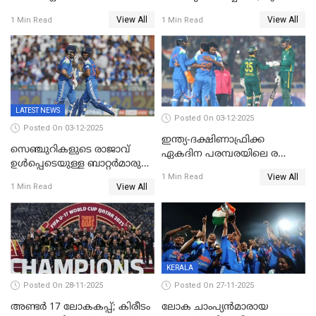
ഇന്ത്യക്ക് തോല്‍വി, പരമ്പര
ഗിൽ കളിക്കും, ജയ്സ്വാൾ
View All
View All
1 Min Read
1 Min Read
ഒപ്പത്തിനൊപ്പം
ഇല്ല;
ദക്ഷിണാഫ്രിക്കയ്‌ക്കെതിരായ
ടി20 പരമ്പരയ്ക്കുള്ള ഇന്ത്യന്‍
ടീമിനെ പ്രഖ്യാപിച്ചു
LATEST NEWS
Posted On 03-12-2025
Posted On 03-12-2025
ഇന്ത്യ-ദക്ഷിണാഫ്രിക്ക
സെഞ്ചുറികളുടെ രാജാവ്
ഏകദിന പരമ്പരയിലെ രണ്ടാം
ഉൾപ്പെടെയുള്ള ബാറ്റർമാരുടെ
മത്സരം ഇന്ന്
View All
ആറാട്ട്; പ്രോട്ടീസിനെതിരെ
1 Min Read
View All
1 Min Read
ഇന്ത്യയ്ക്ക് 358 റൺസ്
KERALA
Posted On 28-11-2025
Posted On 27-11-2025
അണ്ടര്‍ 17 ലോകകപ്പ്; കിരീടം
ലോക ചാംപ്യൻമാരായ