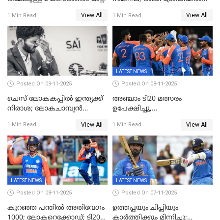
കേരളത്തിന് മൂന്ന് പോയിന്റ്
View All
View All
1 Min Read
1 Min Read
LATEST NEWS
Posted On 09-11-2025
Posted On 08-11-2025
ചെസ് ലോകകപ്പില്‍ ഇന്ത്യക്ക്
അഞ്ചാം ടി20 മത്സരം
നിരാശ; ലോകചാമ്പ്യന്‍
ഉപേക്ഷിച്ചു,
ഡി.ഗുകേഷ് പുറത്ത്
ഓസീസിനെതിരായ പരമ്പര
View All
View All
1 Min Read
1 Min Read
ജയിച്ച് ഇന്ത്യ
LATEST NEWS
LATEST NEWS
Posted On 08-11-2025
Posted On 07-11-2025
കുറഞ്ഞ പന്തിൽ അതിവേഗം
ഉത്തപ്പയും ചിപ്ലിയും
1000; ലോകറെക്കോഡ്; ടി20
കാർത്തിക്കും മിന്നിച്ചു;