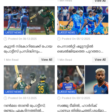
View All
1 Min Read
പ്രോട്ടീസിനെതിരെ ജയം,
പരമ്പര
LATEST NEWS
LATEST NEWS
Posted On 06-12-2025
Posted On 05-12-2025
കൂറ്റൻ സ്കോറിലേക്ക് പോയ
പെനാൽറ്റി ഷൂട്ടൗട്ടിൽ
പ്രോട്ടീസ് പ്രസിദ്ധിനും
ബെൽജിയത്തെ പുറത്താക്കി;
കുൽദീപിനും മുന്നിൽ
ജൂനിയർ ഹോക്കി
View All
View All
1 Min Read
1 Min Read
അടിതെറ്റി, ഇന്ത്യക്ക് 271
ലോകകപ്പിൽ ഇന്ത്യ
റണ്‍സ് വിജയലക്ഷ്യം
സെമിയിൽ
LATEST NEWS
LATEST NEWS
Posted On 03-12-2025
Posted On 03-12-2025
റണ്‍മല താണ്ടി പ്രോട്ടീസ്;
സഞ്ജു ടീമില്‍, ഹാര്‍ദിക്
രണ്ടാം ഏകദിനത്തില്‍
പാണ്ഡ്യ തിരിച്ചെത്തി,​ശുഭ്മാൻ