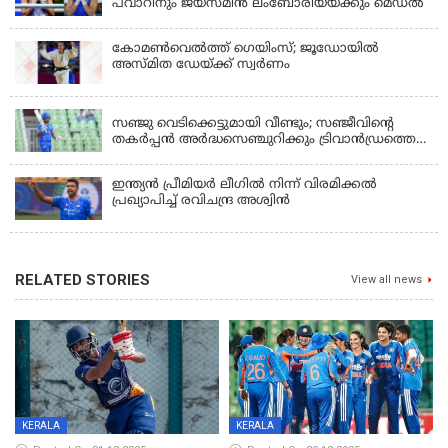
പവാറിനും ജയ്സ്മിന്‍ ലംബോരിയയ്ക്കും മെഡൽ
കോമണ്‍വെല്‍ത്ത് ഗെയിംസ്; ജൂഡോയിൽ
അസ്മിത ഡേയ്ക്ക് സ്വർണം
KERALA
സഞ്ജു വെടിക്കെട്ടുമായി വീണ്ടും; സഞ്ജീവിന്‍റെ
തകർപ്പൻ അർദ്ധസെഞ്ചുറിക്കും ട്രിവാൻഡ്രത്തെ
രക്ഷിക്കാനായില്ല, കൊച്ചി ബ്ലൂ ടൈഗേഴ്സിനു ജയം
ഇന്ത്യന്‍ പ്രീമിയര്‍ ലീഗില്‍ നിന്ന് വിരമിക്കല്‍
പ്രഖ്യാപിച്ച് രവിചന്ദ്ര അശ്വിന്‍
RELATED STORIES
View all news
KERALA
KERALA