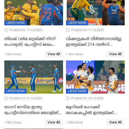
കാമറൂൺ ഗ്രീൻ
കൊൽക്കത്തയിൽ
LATEST NEWS
LATEST NEWS
Posted On 11-12-2025
Posted On 11-12-2025
തിലക് വർമ ഒറ്റയ്ക്ക് നിന്ന്
വിക്കറ്റുകൾ വീഴ്ത്താനായില്ല;
പൊരുതി; പ്രോട്ടീസ് ജയം
ഇന്ത്യയ്ക്ക് 214 റൺസ്
പിടിച്ചെടുത്തു
വിജയലക്ഷ്യം; ക്വിന്റൻ
View All
View All
1 Min Read
1 Min Read
ഡികോക്ക് കസറി
LATEST NEWS
LATEST NEWS
Posted On 11-12-2025
Posted On 10-12-2025
ടോസ് നേടിയ ഇന്ത്യ
ജൂനിയര്‍ ഹോക്കി
പ്രോട്ടീസിനെതിരെ ബോളിങ്
ലോകകപ്പിൽ ഇന്ത്യയ്ക്ക്
തെരഞ്ഞെടുത്തു
വെങ്കലം
View All
View All
1 Min Read
1 Min Read