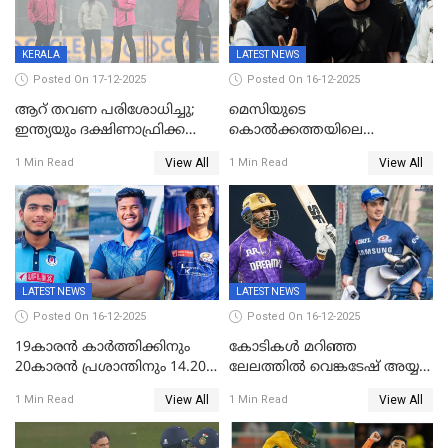
KERALA
LATEST NEWS
Posted On 17-12-2025
Posted On 16-12-2025
ആറ് തവണ പരിശോധിച്ചു;
മെസിയുടെ
ഇന്ത്യയും ദക്ഷിണാഫ്രിക്കയും
കൊൽക്കത്തയിലെ
തമ്മിലുള്ള നാലാം ട്വന്റി20
പരിപാടിക്കിടെയുണ്ടായ
View All
View All
1 Min Read
1 Min Read
ഉപേക്ഷിച്ചു
സംഘർഷം: കായിക മന്ത്രി
അരൂപ് ബിശ്വാസ് രാജിവച്ചു
LATEST NEWS
LATEST NEWS
Posted On 16-12-2025
Posted On 16-12-2025
19കാരൻ കാർത്തിക്കിനും
കോടികൾ മറിഞ്ഞ
20കാരൻ പ്രശാന്തിനും 14.20
ലേലത്തിൽ വെങ്കടേഷ് അയ്യര്‍
കോടി; കശ്മീരി താരം 8.40
റോയല്‍ ചലഞ്ചേഴ്‌സ്
View All
View All
1 Min Read
1 Min Read
കോടിക്ക് ഡൽഹിയിൽ;
ബംഗളൂരുവില്‍; ക്വിന്റണ്‍ ഡി
മലയാളി താരം വിഘ്നേഷ്
കോക്ക് മുംബൈ
പുത്തുർ രാജസ്ഥാനിൽ
ഇന്ത്യന്‍സില്‍; 25കോടിക്ക്