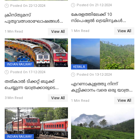
Posted On 21-12-2024
Posted On 22-12-2024
കേരളത്തിലേക്ക് 10
ക്രിസ്തുമസ്
സ്‌പെഷ്യല്‍ ട്രെയിനുകള്‍
പുതുവത്സരാഘോഷങ്ങൾ
കൂടി; ശബരിമല
മുമ്പിൽ കണ്ട് സഞ്ചാരികളെ
View All
1 Min Read
View All
1 Min Read
തീര്‍ഥാടകര്‍ക്കായി 416
വരവേൽക്കാനൊരുങ്ങി
സ്‌പെഷ്യല്‍ ട്രിപ്പുകള്‍
മൂന്നാർ
INDIAN RAILWAY
KERALA
Posted On 17-12-2024
Posted On 13-12-2024
തത്കാൽ ടിക്കറ്റ് ബുക്ക്
എറണാകുളത്തു നിന്ന്
ചെയ്യുന്ന യാത്രക്കാരുടെ
കുട്ടിക്കാനം വരെ ഒരു യാത്ര
ശ്രദ്ധയ്ക്ക്
പോയാലോ?
View All
3 Min Read
View All
1 Min Read
INDIAN RAILWAY