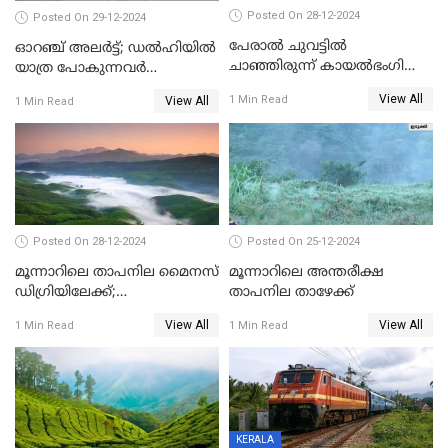
Posted On 28-12-2024
Posted On 29-12-2024
പേരാൽ ചുവട്ടിൽ
ഓറഞ്ച് അലര്‍ട്ട്; ഡല്‍ഹിയില്‍
ചാഞ്ഞിരുന്ന് കായൽഭംഗി
യാത്ര പോകുന്നവര്‍
ആസ്വദിക്കാം, നാന്തിരിക്കൽ
ശ്രദ്ധിക്കുക
View All
1 Min Read
View All
1 Min Read
കടവ് 31 ന് തുറക്കും
Posted On 28-12-2024
Posted On 25-12-2024
മൂന്നാറിലെ താപനില മൈനസ്
മൂന്നാറിലെ അന്തരീക്ഷ
ഡിഗ്രിയിലേക്ക്;
താപനില താഴേക്ക്
വിനോദസഞ്ചാരികളുടെ
View All
View All
1 Min Read
1 Min Read
എണ്ണം വര്‍ധിച്ചു
KERALA