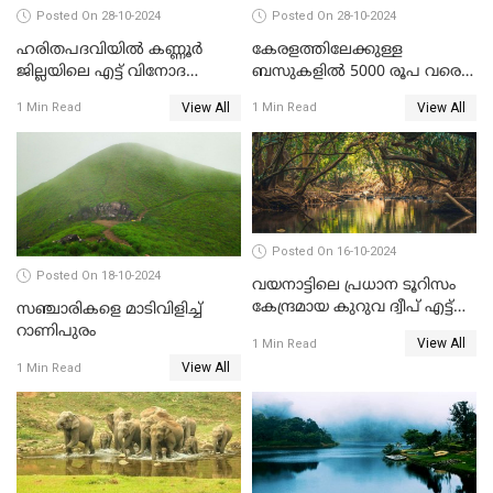
Posted On 28-10-2024
Posted On 28-10-2024
ഹരിതപദവിയിൽ കണ്ണൂർ
കേരളത്തിലേക്കുള്ള
ജില്ലയിലെ എട്ട്‌ വിനോദ
ബസുകളിൽ 5000 രൂപ വരെ
സഞ്ചാരകേന്ദ്രങ്ങൾ
നിരക്ക്? പരാതിപ്പെടാൻ
View All
View All
1 Min Read
1 Min Read
ഹെൽപ്പ് ലൈൻ നമ്പർ
Posted On 16-10-2024
Posted On 18-10-2024
വയനാട്ടിലെ പ്രധാന ടൂറിസം
കേന്ദ്രമായ കുറുവ ദ്വീപ് എട്ട്
സഞ്ചാരികളെ മാടിവിളിച്ച്
മാസങ്ങള്‍ക്ക് ശേഷം വീണ്ടും
റാണിപുരം
View All
1 Min Read
തുറന്നു
View All
1 Min Read