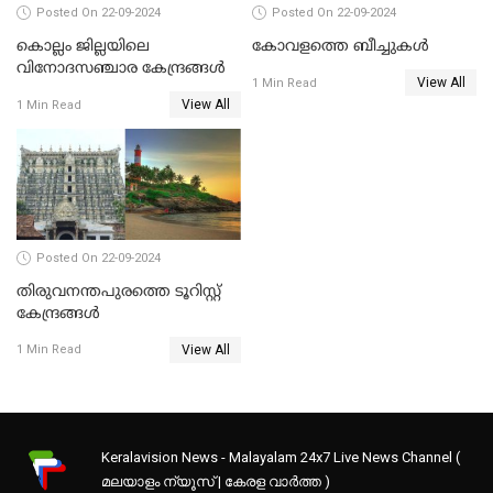
Posted On 22-09-2024
Posted On 22-09-2024
കൊല്ലം ജില്ലയിലെ
കോവളത്തെ ബീച്ചുകൾ
വിനോദസഞ്ചാര കേന്ദ്രങ്ങൾ
View All
1 Min Read
View All
1 Min Read
Posted On 22-09-2024
തിരുവനന്തപുരത്തെ ടൂറിസ്റ്റ്
കേന്ദ്രങ്ങൾ
View All
1 Min Read
Keralavision News - Malayalam 24x7 Live News Channel (
മലയാളം ന്യൂസ് | കേരള വാർത്ത )