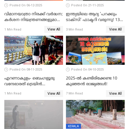
Posted On 06-12-2025
Posted On 21-11-2025
വിമാനയാത്രാ നിരക്ക് വർദ്ധന;
ഇന്ത്യയിലെ ആദ്യ 'പറക്കും
കർശന നിയന്ത്രണങ്ങളുമായി
ടാക്സി' ഫാക്ടറി വരുന്നു! 1300
വ്യോമയാന മന്ത്രാലയം
കോടിയുടെ വമ്പൻ പദ്ധതി
View All
View All
1 Min Read
3 Min Read
Posted On 08-11-2025
Posted On 04-10-2025
എറണാകുളം- ബെംഗളൂരു
2025-ൽ കണ്ടിരിക്കേണ്ട 10
വന്ദേഭാരത് ട്രെയിന്‍
കുഞ്ഞൻ രാജ്യങ്ങൾ!
സര്‍വ്വീസിന് തുടക്കം
View All
View All
1 Min Read
7 Min Read
KERALA