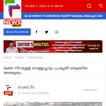
FRI AUG 7, 2026 10:16 AM IST
കനത്തമഴ സാധ്യതയെ തുടർന്ന് കോട്ടയം,ആലപ്പുഴ,വയനാട്
Share this Article
Home
Travel
Travel News
രക്ത നിറമുള്ള വെള്ളച്ചാട്ടം; പ്രകൃതി ഒരുക്കിയ
അത്ഭുതം
വെബ് ടീം
1 Min Read
Posted On 02-02-2025