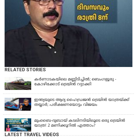
RELATED STORIES
കര്‍ണാടകയിലെ മണ്ണിടിച്ചില്‍; ബെംഗളൂരു -
കോഴിക്കോട് ട്രെയിൻ റദ്ദാക്കി
ഇന്ത്യയുടെ ആദ്യ ഹൈഡ്രജൻ ട്രെയിൻ യാത്രയ്ക്ക്
തയ്യാർ; പരീക്ഷണയോട്ടം വിജയം
മുംബൈ-ദുബായ് കടലിനടിയിലൂടെ ഒരു ട്രെയിൻ
യാത്ര! 2 മണിക്കൂറിൽ എത്താം?
LATEST TRAVEL VIDEOS