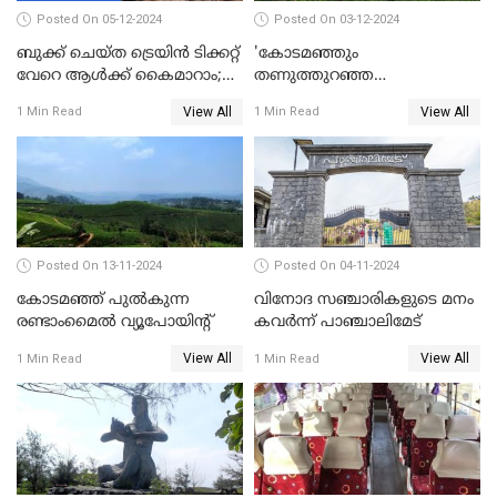
Posted On 05-12-2024
Posted On 03-12-2024
ബുക്ക് ചെയ്ത ട്രെയിൻ ടിക്കറ്റ്
'കോടമഞ്ഞും
വേറെ ആൾക്ക് കൈമാറാം;
തണുത്തുറഞ്ഞ
പുതിയ മാറ്റങ്ങളുമായി
പ്രഭാതങ്ങളും';സഞ്ചാരികളെ
View All
View All
1 Min Read
1 Min Read
റെയിൽവെ
മാടിവിളിച്ച് ഊട്ടി
Posted On 13-11-2024
Posted On 04-11-2024
കോടമഞ്ഞ് പുല്‍കുന്ന
വിനോദ സഞ്ചാരികളുടെ മനം
രണ്ടാംമൈല്‍ വ്യൂപോയിന്റ്‌
കവർന്ന് പാഞ്ചാലിമേട്
View All
View All
1 Min Read
1 Min Read