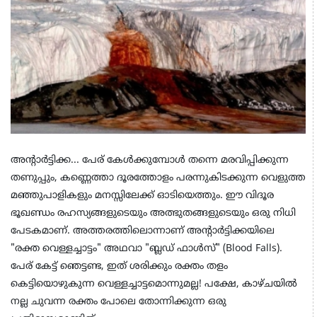
അന്റാർട്ടിക്ക... പേര് കേൾക്കുമ്പോൾ തന്നെ മരവിപ്പിക്കുന്ന
തണുപ്പും, കണ്ണെത്താ ദൂരത്തോളം പരന്നുകിടക്കുന്ന വെളുത്ത
മഞ്ഞുപാളികളും മനസ്സിലേക്ക് ഓടിയെത്തും. ഈ വിദൂര
ഭൂഖണ്ഡം രഹസ്യങ്ങളുടെയും അത്ഭുതങ്ങളുടെയും ഒരു നിധി
പേടകമാണ്. അത്തരത്തിലൊന്നാണ് അന്റാർട്ടിക്കയിലെ
"രക്ത വെള്ളച്ചാട്ടം" അഥവാ "ബ്ലഡ് ഫാൾസ്" (Blood Falls).
പേര് കേട്ട് ഞെട്ടണ്ട, ഇത് ശരിക്കും രക്തം തളം
കെട്ടിയൊഴുകുന്ന വെള്ളച്ചാട്ടമൊന്നുമല്ല! പക്ഷേ, കാഴ്ചയിൽ
നല്ല ചുവന്ന രക്തം പോലെ തോന്നിക്കുന്ന ഒരു