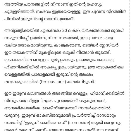
നടത്തിയ പഠനങ്ങളിൽ നിന്നാണ് ഇതിന്റെ രഹസ്യം
ചുരുളഴിഞ്ഞത്. സംഭവം ഇത്രയേയുള്ളൂ, ഈ ചുവന്ന നിറത്തിന്
പിന്നിൽ ഇരുമ്പിന്റെ സാന്നിധ്യമാണ്!
അന്റാർട്ടിക്കയിൽ ഏകദേശം 20 ലക്ഷം വർഷങ്ങൾക്ക് മുൻപ്
സമുദ്രനിരപ്പ് ഉയർന്നു നിന്ന സമയത്ത്, ഈ പ്രദേശം ഒരു
വലിയ തടാകമായിരുന്നു. കാലക്രമേണ, ടെയ്‌ലർ ഗ്ലേസിയർ
ഈ തടാകത്തിന് മുകളിലൂടെ ഒഴുകി നീങ്ങാൻ തുടങ്ങി.
തടാകത്തിലെ വെള്ളം പൂർണ്ണമായും ഉറഞ്ഞുപോകാതെ,
ഹിമാനിക്കടിയിൽ അകപ്പെട്ടുപോയിരുന്നു. ഈ തടാകത്തിലെ
വെള്ളത്തിൽ ധാരാളമായി ഇരുമ്പിന്റെ അംശം
ലവണരൂപത്തിൽ (ferrous ions) കലർന്നിട്ടുണ്ട്.
ഈ ഇരുമ്പ് ലവണങ്ങൾ അടങ്ങിയ വെള്ളം, ഹിമാനിക്കടിയിൽ
നിന്നും ഒരു വിള്ളലിലൂടെ പുറത്തേക്ക് ഒഴുകുമ്പോൾ,
അന്തരീക്ഷത്തിലെ ഓക്സിജനുമായി സമ്പർക്കത്തിൽ
വരുന്നു. ഇരുമ്പ് ഓക്സിജനുമായി പ്രവർത്തിച്ച് രാസമാറ്റം
സംഭവിച്ച് "ഇരുമ്പ് ഓക്സൈഡ്" (iron oxide) ആയി മാറുന്നു.
നമ്മൾ തുരുമ്പ് എന്ന് പറയുന്ന അതേ സംഗതി! ഈ ഇരുമ്പ്