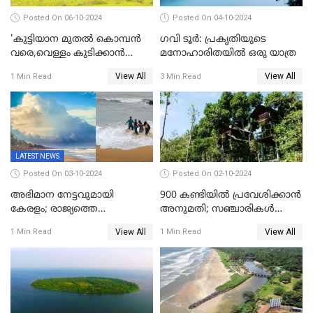
Posted On 06-10-2024
Posted On 04-10-2024
'കുട്ടിയാന മുതല്‍ കൊമ്പന്‍
ഗവി ടൂർ: പ്രകൃതിയുടെ
വരെ,വെള്ളം കുടിക്കാന്‍
മനോഹാരിതയിൽ ഒരു യാത്ര
കൂട്ടമായി കാട്ടാനകള്‍';
View All
View All
1 Min Read
3 Min Read
ആനക്കുളത്തെ
ആനക്കാഴ്ചകള്‍
LATEST NEWS
Posted On 03-10-2024
Posted On 02-10-2024
അഭിമാന നേട്ടവുമായി
900 കണ്ടിയിൽ പ്രവേശിക്കാൻ
കേരളം; രാജ്യത്തെ
അനുമതി; സഞ്ചാരികൾ
ബീച്ചുകളില്‍ ഏറ്റവും കുറവ്
അറിഞ്ഞിരിക്കേണ്ട
View All
View All
1 Min Read
1 Min Read
മലിന ജലം കേരളത്തില്‍;
കാര്യങ്ങൾ
തീരദേശ ജല ഗുണനിലവാര
സൂചികയില്‍ ഒന്നാമത്