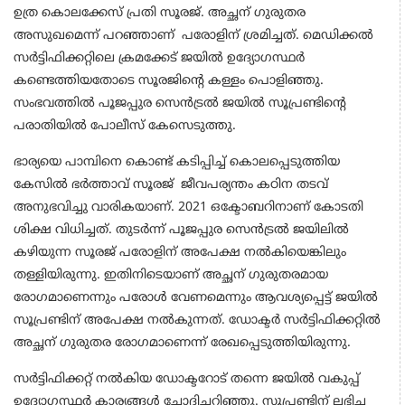
ഉത്ര കൊലക്കേസ് പ്രതി സൂരജ്. അച്ഛന് ഗുരുതര
അസുഖമെന്ന് പറഞ്ഞാണ് പരോളിന് ശ്രമിച്ചത്. മെഡിക്കൽ
സർട്ടിഫിക്കറ്റിലെ ക്രമക്കേട് ജയിൽ ഉദ്യോഗസ്ഥർ
കണ്ടെത്തിയതോടെ സൂരജിന്റെ കള്ളം പൊളിഞ്ഞു.
സംഭവത്തിൽ പൂജപ്പുര സെൻട്രൽ ജയിൽ സൂപ്രണ്ടിന്റെ
പരാതിയിൽ പോലീസ് കേസെടുത്തു.
ഭാര്യയെ പാമ്പിനെ കൊണ്ട് കടിപ്പിച്ച് കൊലപ്പെടുത്തിയ
കേസില്‍ ഭർത്താവ് സൂരജ് ജീവപര്യന്തം കഠിന തടവ്
അനുഭവിച്ചു വാരികയാണ്. 2021 ഒക്ടോബറിനാണ് കോടതി
ശിക്ഷ വിധിച്ചത്. തുടർന്ന് പൂ‍ജപ്പുര സെൻട്രൽ ജയിലിൽ
കഴിയുന്ന സൂരജ് പരോളിന് അപേക്ഷ നൽകിയെങ്കിലും
തള്ളിയിരുന്നു. ഇതിനിടെയാണ് അച്ഛന് ഗുരുതരമായ
രോഗമാണെന്നും പരോള്‍ വേണമെന്നും ആവശ്യപ്പെട്ട് ജയിൽ
സൂപ്രണ്ടിന് അപേക്ഷ നൽകുന്നത്. ഡോക്ടർ സർട്ടിഫിക്കറ്റിൽ
അച്ഛന് ഗുരുതര രോഗമാണെന്ന് രേഖപ്പെടുത്തിയിരുന്നു.
സർട്ടിഫിക്കറ്റ് നൽകിയ ഡോക്ടറോട് തന്നെ ജയിൽ വകുപ്പ്
ഉദ്യോഗസ്ഥർ കാര്യങ്ങൾ ചോദിച്ചറിഞ്ഞു. സൂപ്രണ്ടിന് ലഭിച്ച