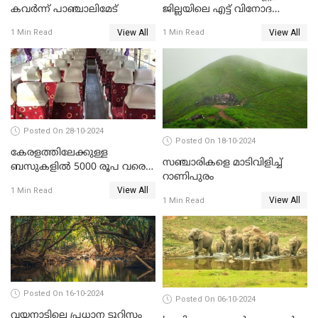
കവർന്ന് പാഞ്ചാലിമേട്
ജില്ലയിലെ എട്ട്‌ വിനോദ
സഞ്ചാരകേന്ദ്രങ്ങൾ
View All
View All
1 Min Read
1 Min Read
Posted On 28-10-2024
Posted On 18-10-2024
കേരളത്തിലേക്കുള്ള
സഞ്ചാരികളെ മാടിവിളിച്ച്
ബസുകളിൽ 5000 രൂപ വരെ
റാണിപുരം
നിരക്ക്? പരാതിപ്പെടാൻ
View All
1 Min Read
ഹെൽപ്പ് ലൈൻ നമ്പർ
View All
1 Min Read
Posted On 16-10-2024
Posted On 06-10-2024
വയനാട്ടിലെ പ്രധാന ടൂറിസം