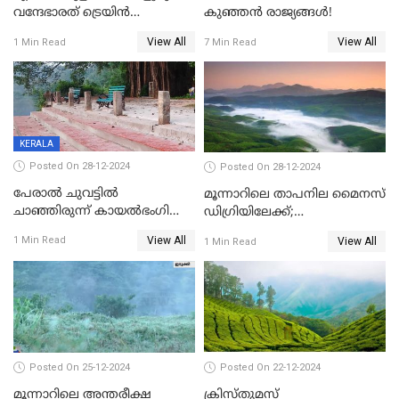
വന്ദേഭാരത് ട്രെയിന്‍
കുഞ്ഞൻ രാജ്യങ്ങൾ!
സര്‍വ്വീസിന് തുടക്കം
View All
View All
1 Min Read
7 Min Read
KERALA
Posted On 28-12-2024
Posted On 28-12-2024
പേരാൽ ചുവട്ടിൽ
മൂന്നാറിലെ താപനില മൈനസ്
ചാഞ്ഞിരുന്ന് കായൽഭംഗി
ഡിഗ്രിയിലേക്ക്;
ആസ്വദിക്കാം, നാന്തിരിക്കൽ
വിനോദസഞ്ചാരികളുടെ
View All
1 Min Read
View All
1 Min Read
കടവ് 31 ന് തുറക്കും
എണ്ണം വര്‍ധിച്ചു
Posted On 25-12-2024
Posted On 22-12-2024
മൂന്നാറിലെ അന്തരീക്ഷ
ക്രിസ്തുമസ്