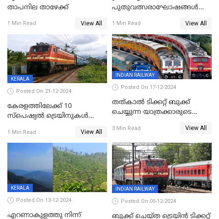
താപനില താഴേക്ക്
പുതുവത്സരാഘോഷങ്ങൾ
മുമ്പിൽ കണ്ട് സഞ്ചാരികളെ
View All
View All
1 Min Read
1 Min Read
വരവേൽക്കാനൊരുങ്ങി
മൂന്നാർ
INDIAN RAILWAY
KERALA
Posted On 17-12-2024
Posted On 21-12-2024
തത്കാൽ ടിക്കറ്റ് ബുക്ക്
കേരളത്തിലേക്ക് 10
ചെയ്യുന്ന യാത്രക്കാരുടെ
സ്‌പെഷ്യല്‍ ട്രെയിനുകള്‍
ശ്രദ്ധയ്ക്ക്
കൂടി; ശബരിമല
View All
3 Min Read
View All
1 Min Read
തീര്‍ഥാടകര്‍ക്കായി 416
സ്‌പെഷ്യല്‍ ട്രിപ്പുകള്‍
KERALA
INDIAN RAILWAY
Posted On 13-12-2024
Posted On 05-12-2024
എറണാകുളത്തു നിന്ന്
ബുക്ക് ചെയ്ത ട്രെയിൻ ടിക്കറ്റ്