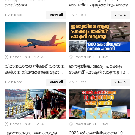
റെയില്‍വേ
താപനില പൂജ്യത്തിനും താഴെ
View All
View All
1 Min Read
1 Min Read
Posted On 06-12-2025
Posted On 21-11-2025
വിമാനയാത്രാ നിരക്ക് വർദ്ധന;
ഇന്ത്യയിലെ ആദ്യ 'പറക്കും
കർശന നിയന്ത്രണങ്ങളുമായി
ടാക്സി' ഫാക്ടറി വരുന്നു! 1300
വ്യോമയാന മന്ത്രാലയം
കോടിയുടെ വമ്പൻ പദ്ധതി
View All
View All
1 Min Read
3 Min Read
Posted On 08-11-2025
Posted On 04-10-2025
എറണാകുളം- ബെംഗളൂരു
2025-ൽ കണ്ടിരിക്കേണ്ട 10