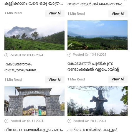
കുട്ടിക്കാനം വരെ ഒരു യാത്ര
വേറെ ആൾക്ക് കൈമാറാം;
പോയാലോ?
പുതിയ മാറ്റങ്ങളുമായി
View All
1 Min Read
View All
1 Min Read
റെയിൽവെ
Posted On 13-11-2024
Posted On 03-12-2024
കോടമഞ്ഞ് പുല്‍കുന്ന
'കോടമഞ്ഞും
രണ്ടാംമൈല്‍ വ്യൂപോയിന്റ്‌
തണുത്തുറഞ്ഞ
പ്രഭാതങ്ങളും';സഞ്ചാരികളെ
View All
1 Min Read
View All
1 Min Read
മാടിവിളിച്ച് ഊട്ടി
Posted On 04-11-2024
Posted On 28-10-2024
വിനോദ സഞ്ചാരികളുടെ മനം
ഹരിതപദവിയിൽ കണ്ണൂർ