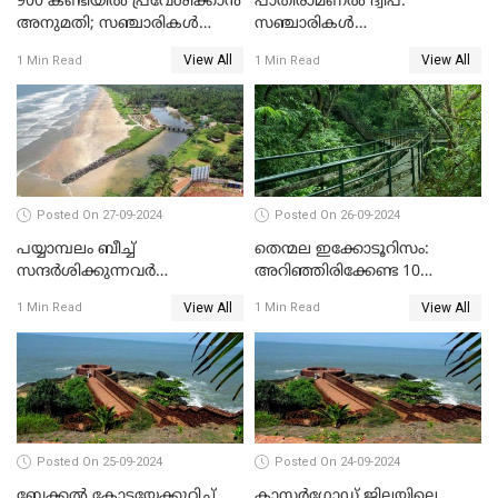
900 കണ്ടിയിൽ പ്രവേശിക്കാൻ
പാതിരാമണൽ ദ്വീപ്:
അനുമതി; സഞ്ചാരികൾ
സഞ്ചാരികൾ
അറിഞ്ഞിരിക്കേണ്ട
അറിഞ്ഞിരിക്കേണ്ട 10
View All
View All
1 Min Read
1 Min Read
കാര്യങ്ങൾ
കാര്യങ്ങൾ
Posted On 27-09-2024
Posted On 26-09-2024
പയ്യാമ്പലം ബീച്ച്
തെന്മല ഇക്കോടൂറിസം:
സന്ദർശിക്കുന്നവർ
അറിഞ്ഞിരിക്കേണ്ട 10
അറിഞ്ഞിരിക്കേണ്ട 10
കാര്യങ്ങൾ
View All
View All
1 Min Read
1 Min Read
കാര്യങ്ങൾ
Posted On 25-09-2024
Posted On 24-09-2024
ബേക്കൽ കോട്ടയേക്കുറിച്ച്
കാസർഗോഡ് ജില്ലയിലെ