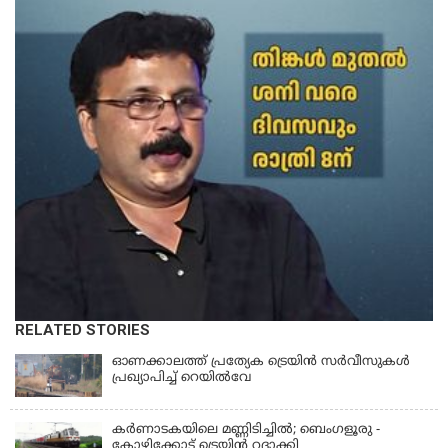
RELATED STORIES
ഓണക്കാലത്ത് പ്രത്യേക ട്രെയിൻ സര്‍വീസുകള്‍
പ്രഖ്യാപിച്ച് റെയില്‍വേ
കര്‍ണാടകയിലെ മണ്ണിടിച്ചില്‍; ബെംഗളൂരു -
കോഴിക്കോട് ട്രെയിൻ റദ്ദാക്കി