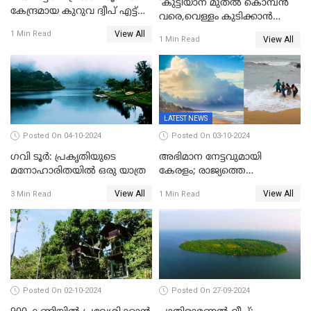
'കുട്ടിയാന മുതല്‍ കൊമ്പന്‍
കേന്ദ്രമായ കുറുവ ദ്വീപ് എട്ട്
വരെ,വെള്ളം കുടിക്കാന്‍
മാസങ്ങള്‍ക്ക് ശേഷം വീണ്ടും
കൂട്ടമായി കാട്ടാനകള്‍';
View All
1 Min Read
തുറന്നു
View All
1 Min Read
ആനക്കുളത്തെ
ആനക്കാഴ്ചകള്‍
LATEST NEWS
Posted On 04-10-2024
Posted On 03-10-2024
ഗവി ടൂർ: പ്രകൃതിയുടെ
അഭിമാന നേട്ടവുമായി
മനോഹാരിതയിൽ ഒരു യാത്ര
കേരളം; രാജ്യത്തെ
ബീച്ചുകളില്‍ ഏറ്റവും കുറവ്
View All
View All
3 Min Read
1 Min Read
മലിന ജലം കേരളത്തില്‍;
തീരദേശ ജല ഗുണനിലവാര
സൂചികയില്‍ ഒന്നാമത്
Posted On 02-10-2024
Posted On 27-09-2024