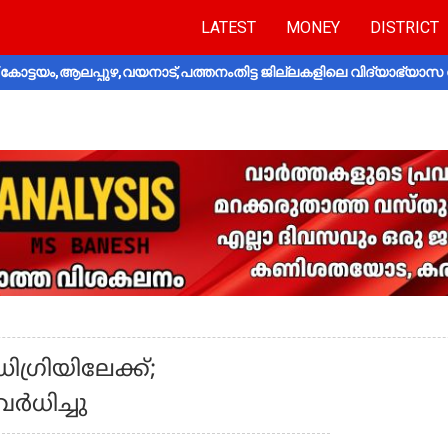
LATEST
MONEY
DISTRICT
ോട്ടയം,ആലപ്പുഴ,വയനാട്,പത്തനംതിട്ട ജില്ലകളിലെ വിദ്യാഭ്യാസ 
്രിയിലേക്ക്;
‍ധിച്ചു