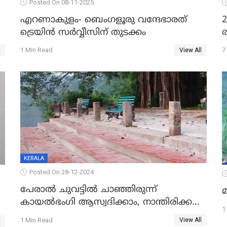
Posted On 08-11-2025
എറണാകുളം- ബെംഗളൂരു വന്ദേഭാരത്
ട്രെയിന്‍ സര്‍വ്വീസിന് തുടക്കം
ര
1 Min Read
7
View All
KERALA
Posted On 28-12-2024
പേരാൽ ചുവട്ടിൽ ചാഞ്ഞിരുന്ന്
കായൽഭംഗി ആസ്വദിക്കാം, നാന്തിരിക്കൽ
1
കടവ് 31 ന് തുറക്കും
1 Min Read
View All