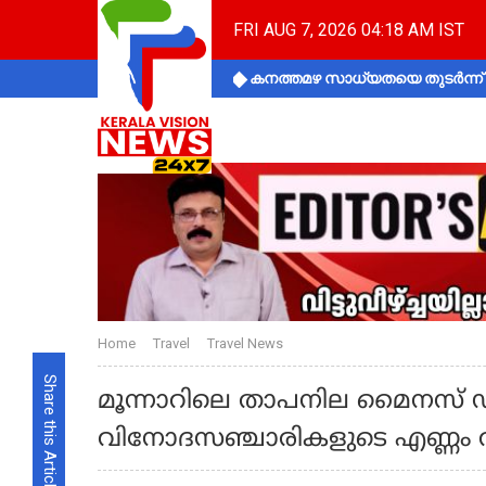
FRI AUG 7, 2026 04:18 AM IST
കനത്തമഴ സാധ്യതയെ തുടർന്ന് ക
Home
Travel
Travel News
Share this Article
മൂന്നാറിലെ താപനില മൈനസ് ഡിഗ
വിനോദസഞ്ചാരികളുടെ എണ്ണം വര്