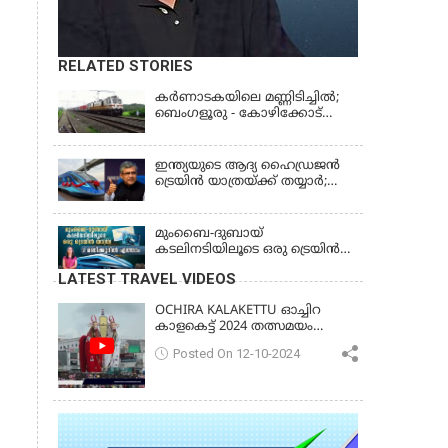
RELATED STORIES
കര്‍ണാടകയിലെ മണ്ണിടിച്ചില്‍;
ബെംഗളൂരു - കോഴിക്കോട്
ട്രെയിൻ റദ്ദാക്കി
ഇന്ത്യയുടെ ആദ്യ ഹൈഡ്രജൻ
ട്രെയിൻ യാത്രയ്ക്ക് തയ്യാർ;
പരീക്ഷണയോട്ടം വിജയം
മുംബൈ-ദുബായ്
കടലിനടിയിലൂടെ ഒരു ട്രെയിൻ
യാത്ര! 2 മണിക്കൂറിൽ എത്താം?
LATEST TRAVEL VIDEOS
OCHIRA KALAKETTU ഓച്ചിറ
കാളകെട്ട് 2024 തത്സമയം
കാണാം
Posted On 12-10-2024