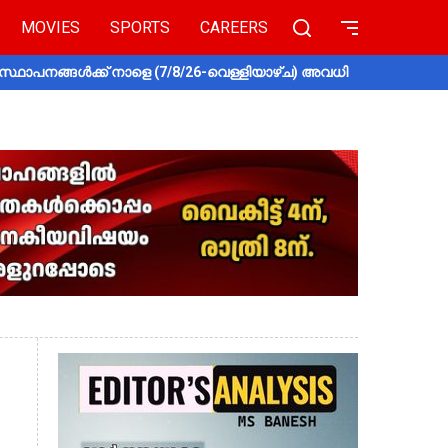
MOVIES
SPORTS
CAREERS
സ്ഥാപനങ്ങൾക്ക് നാളെ (7/8/26-വെള്ളിയാഴ്ച) അവധി
തൃശൂരിൽ