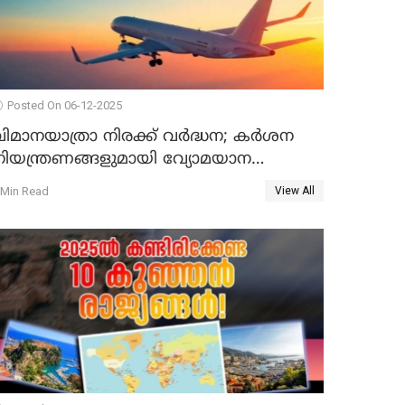
Posted On 06-12-2025
വിമാനയാത്രാ നിരക്ക് വർദ്ധന; കർശന
നിയന്ത്രണങ്ങളുമായി വ്യോമയാന
ന്ത്രാലയം
 Min Read
View All