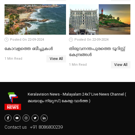
Posted On 22-09-2024
Posted On 22-09-2024
കോവളത്തെ ബീച്ചുകൾ
തിരുവനന്തപുരത്തെ ടൂറിസ്റ്റ്
കേന്ദ്രങ്ങൾ
View All
1 Min Read
View All
1 Min Read
Keralavision News - Malayalam 24x7 Live News Channel (
മലയാളം ന്യൂസ് | കേരള വാർത്ത )
Contact us
+91 8086800239