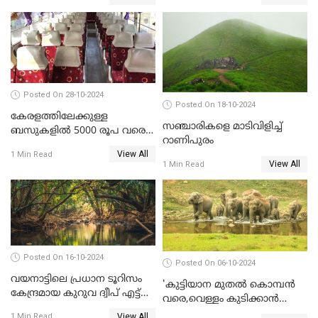
Posted On 28-10-2024
Posted On 18-10-2024
കേരളത്തിലേക്കുള്ള
സഞ്ചാരികളെ മാടിവിളിച്ച്
ബസുകളിൽ 5000 രൂപ വരെ
റാണിപുരം
നിരക്ക്? പരാതിപ്പെടാൻ
View All
1 Min Read
ഹെൽപ്പ് ലൈൻ നമ്പർ
View All
1 Min Read
Posted On 16-10-2024
Posted On 06-10-2024
വയനാട്ടിലെ പ്രധാന ടൂറിസം
'കുട്ടിയാന മുതല്‍ കൊമ്പന്‍
കേന്ദ്രമായ കുറുവ ദ്വീപ് എട്ട്
വരെ,വെള്ളം കുടിക്കാന്‍
മാസങ്ങള്‍ക്ക് ശേഷം വീണ്ടും
കൂട്ടമായി കാട്ടാനകള്‍';
View All
1 Min Read