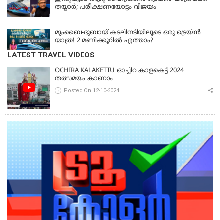
തയ്യാർ; പരീക്ഷണയോട്ടം വിജയം
മുംബൈ-ദുബായ് കടലിനടിയിലൂടെ ഒരു ട്രെയിൻ
യാത്ര! 2 മണിക്കൂറിൽ എത്താം?
LATEST TRAVEL VIDEOS
OCHIRA KALAKETTU ഓച്ചിറ കാളകെട്ട് 2024
തത്സമയം കാണാം
Posted On 12-10-2024