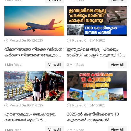
Posted On 06-12-2025
Posted On 21-11-2025
വിമാനയാത്രാ നിരക്ക് വർദ്ധന;
ഇന്ത്യയിലെ ആദ്യ 'പറക്കും
കർശന നിയന്ത്രണങ്ങളുമായി
ടാക്സി' ഫാക്ടറി വരുന്നു! 1300
വ്യോമയാന മന്ത്രാലയം
കോടിയുടെ വമ്പൻ പദ്ധതി
View All
View All
1 Min Read
3 Min Read
Posted On 08-11-2025
Posted On 04-10-2025
എറണാകുളം- ബെംഗളൂരു
2025-ൽ കണ്ടിരിക്കേണ്ട 10
വന്ദേഭാരത് ട്രെയിന്‍
കുഞ്ഞൻ രാജ്യങ്ങൾ!
സര്‍വ്വീസിന് തുടക്കം
View All
View All
1 Min Read
7 Min Read