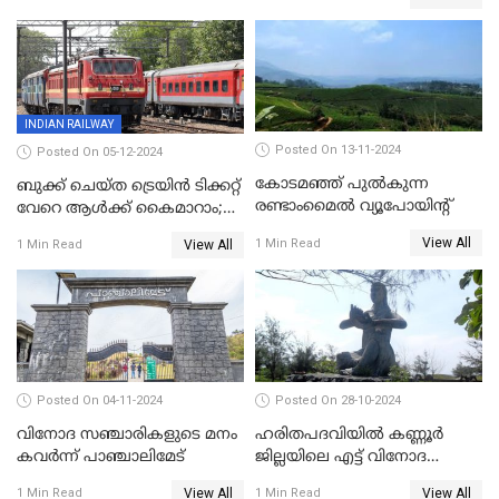
INDIAN RAILWAY
Posted On 13-11-2024
Posted On 05-12-2024
കോടമഞ്ഞ് പുല്‍കുന്ന
ബുക്ക് ചെയ്ത ട്രെയിൻ ടിക്കറ്റ്
രണ്ടാംമൈല്‍ വ്യൂപോയിന്റ്‌
വേറെ ആൾക്ക് കൈമാറാം;
പുതിയ മാറ്റങ്ങളുമായി
View All
1 Min Read
View All
1 Min Read
റെയിൽവെ
Posted On 04-11-2024
Posted On 28-10-2024
വിനോദ സഞ്ചാരികളുടെ മനം
ഹരിതപദവിയിൽ കണ്ണൂർ
കവർന്ന് പാഞ്ചാലിമേട്
ജില്ലയിലെ എട്ട്‌ വിനോദ
സഞ്ചാരകേന്ദ്രങ്ങൾ
View All
View All
1 Min Read
1 Min Read