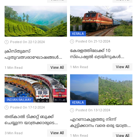
എണ്ണം വര്‍ധിച്ചു
KERALA
Posted On 21-12-2024
Posted On 22-12-2024
കേരളത്തിലേക്ക് 10
ക്രിസ്തുമസ്
സ്‌പെഷ്യല്‍ ട്രെയിനുകള്‍
പുതുവത്സരാഘോഷങ്ങൾ
കൂടി; ശബരിമല
മുമ്പിൽ കണ്ട് സഞ്ചാരികളെ
View All
1 Min Read
View All
1 Min Read
തീര്‍ഥാടകര്‍ക്കായി 416
വരവേൽക്കാനൊരുങ്ങി
സ്‌പെഷ്യല്‍ ട്രിപ്പുകള്‍
മൂന്നാർ
INDIAN RAILWAY
KERALA
Posted On 17-12-2024
Posted On 13-12-2024
തത്കാൽ ടിക്കറ്റ് ബുക്ക്
എറണാകുളത്തു നിന്ന്
ചെയ്യുന്ന യാത്രക്കാരുടെ
കുട്ടിക്കാനം വരെ ഒരു യാത്ര
ശ്രദ്ധയ്ക്ക്
പോയാലോ?
View All
3 Min Read
View All
1 Min Read