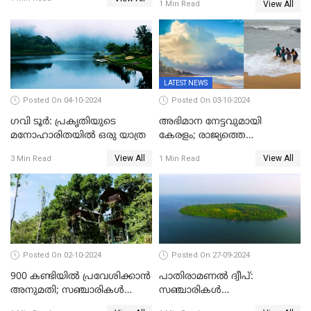
തുറന്നു
View All
1 Min Read
ആനക്കുളത്തെ
ആനക്കാഴ്ചകള്‍
LATEST NEWS
Posted On 04-10-2024
Posted On 03-10-2024
ഗവി ടൂർ: പ്രകൃതിയുടെ
അഭിമാന നേട്ടവുമായി
മനോഹാരിതയിൽ ഒരു യാത്ര
കേരളം; രാജ്യത്തെ
ബീച്ചുകളില്‍ ഏറ്റവും കുറവ്
View All
View All
3 Min Read
1 Min Read
മലിന ജലം കേരളത്തില്‍;
തീരദേശ ജല ഗുണനിലവാര
സൂചികയില്‍ ഒന്നാമത്
Posted On 02-10-2024
Posted On 27-09-2024
900 കണ്ടിയിൽ പ്രവേശിക്കാൻ
പാതിരാമണൽ ദ്വീപ്:
അനുമതി; സഞ്ചാരികൾ
സഞ്ചാരികൾ
അറിഞ്ഞിരിക്കേണ്ട
അറിഞ്ഞിരിക്കേണ്ട 10