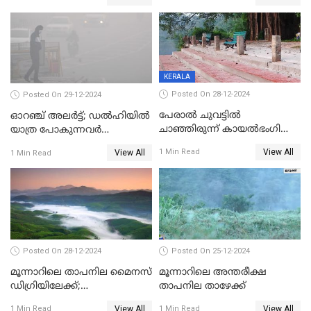
KERALA
Posted On 28-12-2024
Posted On 29-12-2024
പേരാൽ ചുവട്ടിൽ
ഓറഞ്ച് അലര്‍ട്ട്; ഡല്‍ഹിയില്‍
ചാഞ്ഞിരുന്ന് കായൽഭംഗി
യാത്ര പോകുന്നവര്‍
ആസ്വദിക്കാം, നാന്തിരിക്കൽ
ശ്രദ്ധിക്കുക
View All
1 Min Read
View All
1 Min Read
കടവ് 31 ന് തുറക്കും
Posted On 28-12-2024
Posted On 25-12-2024
മൂന്നാറിലെ താപനില മൈനസ്
മൂന്നാറിലെ അന്തരീക്ഷ
ഡിഗ്രിയിലേക്ക്;
താപനില താഴേക്ക്
വിനോദസഞ്ചാരികളുടെ
View All
View All
1 Min Read
1 Min Read