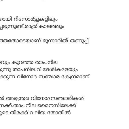
യി റിസോര്‍ട്ടുകളിലും
ുന്നുണ്ട്.രാത്രികാലത്തും
ഞ്ഞതോടെയാണ് മൂന്നാറില്‍ തണുപ്പ്
റ്റവും കുറഞ്ഞ താപനില
രുന്നു താപനില.വിദേശികളേയും
ുന്ന വിനോദ സഞ്ചാര കേന്ദ്രമാണ്
ല്‍ അഭ്യന്തര വിനോദസഞ്ചാരികള്‍
് കണക്ക്.താപനില മൈനസിലേക്ക്
െ തിരക്ക് വലിയ തോതില്‍