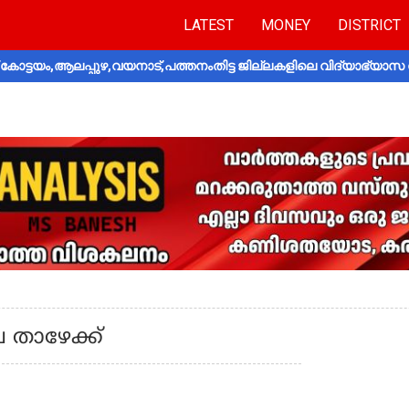
LATEST
MONEY
DISTRICT
ോട്ടയം,ആലപ്പുഴ,വയനാട്,പത്തനംതിട്ട ജില്ലകളിലെ വിദ്യാഭ്യാസ 
 താഴേക്ക്