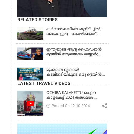
RELATED STORIES
കര്‍ണാടകയിലെ മണ്ണിടിച്ചില്‍;
ബെംഗളൂരു - കോഴിക്കോട്
ട്രെയിൻ റദ്ദാക്കി
ഇന്ത്യയുടെ ആദ്യ ഹൈഡ്രജൻ
ട്രെയിൻ യാത്രയ്ക്ക് തയ്യാർ;
പരീക്ഷണയോട്ടം വിജയം
മുംബൈ-ദുബായ്
കടലിനടിയിലൂടെ ഒരു ട്രെയിൻ
യാത്ര! 2 മണിക്കൂറിൽ എത്താം?
LATEST TRAVEL VIDEOS
OCHIRA KALAKETTU ഓച്ചിറ
കാളകെട്ട് 2024 തത്സമയം
കാണാം
Posted On 12-10-2024