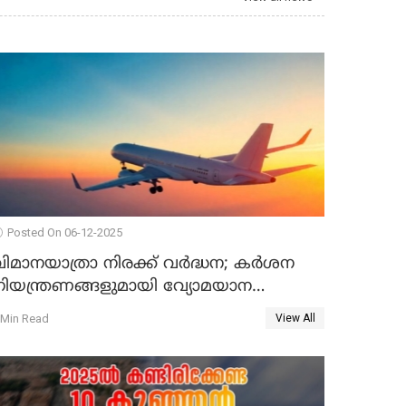
Posted On 06-12-2025
വിമാനയാത്രാ നിരക്ക് വർദ്ധന; കർശന
നിയന്ത്രണങ്ങളുമായി വ്യോമയാന
ന്ത്രാലയം
 Min Read
View All