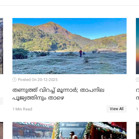
Posted On 20-12-2025
തണുത്ത് വിറച്ച് മൂന്നാർ; താപനില
പൂജ്യത്തിനും താഴെ
മ
1 Min Read
1
View All