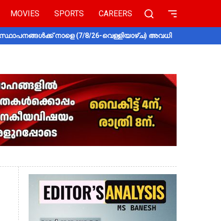
MOVIES
SPORTS
CAREERS
സ്ഥാപനങ്ങൾക്ക് നാളെ (7/8/26-വെള്ളിയാഴ്ച) അവധി
തൃശൂരിൽ