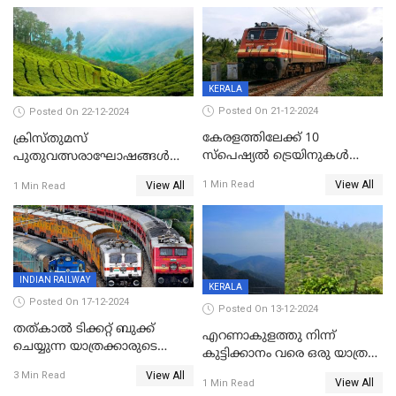
KERALA
Posted On 21-12-2024
Posted On 22-12-2024
കേരളത്തിലേക്ക് 10
ക്രിസ്തുമസ്
സ്‌പെഷ്യല്‍ ട്രെയിനുകള്‍
പുതുവത്സരാഘോഷങ്ങൾ
കൂടി; ശബരിമല
മുമ്പിൽ കണ്ട് സഞ്ചാരികളെ
View All
1 Min Read
View All
1 Min Read
തീര്‍ഥാടകര്‍ക്കായി 416
വരവേൽക്കാനൊരുങ്ങി
സ്‌പെഷ്യല്‍ ട്രിപ്പുകള്‍
മൂന്നാർ
INDIAN RAILWAY
KERALA
Posted On 17-12-2024
Posted On 13-12-2024
തത്കാൽ ടിക്കറ്റ് ബുക്ക്
എറണാകുളത്തു നിന്ന്
ചെയ്യുന്ന യാത്രക്കാരുടെ
കുട്ടിക്കാനം വരെ ഒരു യാത്ര
ശ്രദ്ധയ്ക്ക്
പോയാലോ?
View All
3 Min Read
View All
1 Min Read