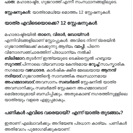
പാത:
 മഹാരാഷ്ട്ര, ഗുജറാത്ത് എന്നീ സംസ്ഥാനങ്ങളിലൂടെ.
സ്റ്റേഷനുകൾ:
 യാത്രാമധ്യേ മൊത്തം 12 സ്റ്റേഷനുകൾ.
യാത്ര എവിടെയൊക്കെ? 12 സ്റ്റേഷനുകൾ
.
മഹാരാഷ്ട്രയിൽ 
താനെ, വിരാർ, ബോയ്സർ
എന്നിവിടങ്ങളിലാണ് സ്റ്റോപ്പുകൾ. 
അവിടെ നിന്ന് ട്രെയിൻ
ഗുജറാത്തിലേക്ക് കടക്കുന്നു.
ആദ്യം
വാപ്പി
,
പിന്നെ
വിനോദസഞ്ചാരത്തിന് പ്രാധാന്യം നൽകി
ബിലിമോറ
,
തുടർന്ന് ഇന്ത്യയുടെ ടെക്സ്റ്റൈൽ ഹബ്ബായ
സൂറത്ത്
,
പിന്നാലെ വ്യവസായ കേന്ദ്രമായ
ഭറൂച്ച്
,
സാംസ്കാരിക
നഗരമായ
വഡോദര
,
കാർഷിക-ക്ഷീര മേഖലയായ
ആനന്ദ്/
നദിയാദ്
,
ഗുജറാത്തിന്റെ സാമ്പത്തിക തലസ്ഥാനമായ
അഹമ്മദാബാദ്
,
അവസാനം
സബർമതി
സ്റ്റേഷനിൽ യാത്ര
അവസാനിക്കും.
സബർമതി സ്റ്റേഷനെ അഹമ്മദാബാദ്
മെട്രോയുമായി ബന്ധിപ്പിക്കും. അതുകൊണ്ട് നഗരത്തിനുള്ളിലെ
യാത്രയും വളരെ എളുപ്പമാകും.
പണികൾ എവിടെ വരെയായി? എന്ന് യാത്ര തുടങ്ങാം?
ഇതാണ് എല്ലാവർക്കും അറിയേണ്ട പ്രധാന കാര്യം. പണികൾ 
അതിവേഗം പുരോഗമിക്കുകയാണ്.