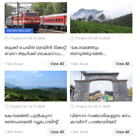
INDIAN RAILWAY
Posted On 05-12-2024
Posted On 03-12-2024
ബുക്ക് ചെയ്ത ട്രെയിൻ ടിക്കറ്റ്
'കോടമഞ്ഞും
വേറെ ആൾക്ക് കൈമാറാം;
തണുത്തുറഞ്ഞ
പുതിയ മാറ്റങ്ങളുമായി
പ്രഭാതങ്ങളും';സഞ്ചാരികളെ
View All
View All
1 Min Read
1 Min Read
റെയിൽവെ
മാടിവിളിച്ച് ഊട്ടി
Posted On 13-11-2024
Posted On 04-11-2024
കോടമഞ്ഞ് പുല്‍കുന്ന
വിനോദ സഞ്ചാരികളുടെ മനം
രണ്ടാംമൈല്‍ വ്യൂപോയിന്റ്‌
കവർന്ന് പാഞ്ചാലിമേട്
View All
View All
1 Min Read
1 Min Read