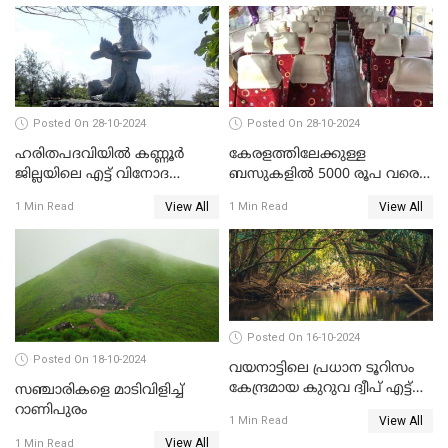
Posted On 28-10-2024
Posted On 28-10-2024
ഹരിതപദവിയിൽ കണ്ണൂർ
കേരളത്തിലേക്കുള്ള
ജില്ലയിലെ എട്ട്‌ വിനോദ
ബസുകളിൽ 5000 രൂപ വരെ
സഞ്ചാരകേന്ദ്രങ്ങൾ
നിരക്ക്? പരാതിപ്പെടാൻ
View All
View All
1 Min Read
1 Min Read
ഹെൽപ്പ് ലൈൻ നമ്പർ
Posted On 16-10-2024
Posted On 18-10-2024
വയനാട്ടിലെ പ്രധാന ടൂറിസം
കേന്ദ്രമായ കുറുവ ദ്വീപ് എട്ട്
സഞ്ചാരികളെ മാടിവിളിച്ച്
മാസങ്ങള്‍ക്ക് ശേഷം വീണ്ടും
റാണിപുരം
View All
1 Min Read
തുറന്നു
View All
1 Min Read