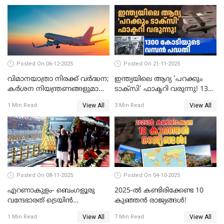
Posted On 06-12-2025
Posted On 21-11-2025
വിമാനയാത്രാ നിരക്ക് വർദ്ധന;
ഇന്ത്യയിലെ ആദ്യ 'പറക്കും
കർശന നിയന്ത്രണങ്ങളുമായി
ടാക്സി' ഫാക്ടറി വരുന്നു! 1300
വ്യോമയാന മന്ത്രാലയം
കോടിയുടെ വമ്പൻ പദ്ധതി
View All
View All
1 Min Read
3 Min Read
Posted On 08-11-2025
Posted On 04-10-2025
എറണാകുളം- ബെംഗളൂരു
2025-ൽ കണ്ടിരിക്കേണ്ട 10
വന്ദേഭാരത് ട്രെയിന്‍
കുഞ്ഞൻ രാജ്യങ്ങൾ!
സര്‍വ്വീസിന് തുടക്കം
View All
View All
1 Min Read
7 Min Read