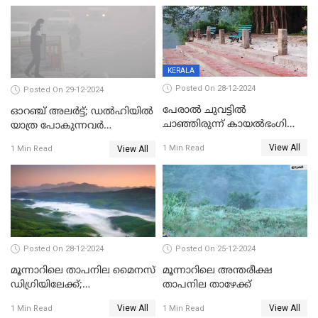
KERALA
Posted On 28-12-2024
Posted On 29-12-2024
പേരാൽ ചുവട്ടിൽ
ഓറഞ്ച് അലര്‍ട്ട്; ഡല്‍ഹിയില്‍
ചാഞ്ഞിരുന്ന് കായൽഭംഗി
യാത്ര പോകുന്നവര്‍
ആസ്വദിക്കാം, നാന്തിരിക്കൽ
ശ്രദ്ധിക്കുക
View All
1 Min Read
View All
1 Min Read
കടവ് 31 ന് തുറക്കും
Posted On 28-12-2024
Posted On 25-12-2024
മൂന്നാറിലെ താപനില മൈനസ്
മൂന്നാറിലെ അന്തരീക്ഷ
ഡിഗ്രിയിലേക്ക്;
താപനില താഴേക്ക്
വിനോദസഞ്ചാരികളുടെ
View All
View All
1 Min Read
1 Min Read
എണ്ണം വര്‍ധിച്ചു