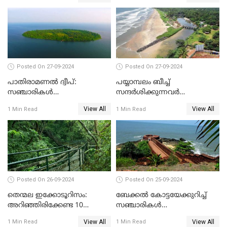
മലിന ജലം കേരളത്തില്‍;
കാര്യങ്ങൾ
തീരദേശ ജല ഗുണനിലവാര
സൂചികയില്‍ ഒന്നാമത്
Posted On 27-09-2024
Posted On 27-09-2024
പാതിരാമണൽ ദ്വീപ്:
പയ്യാമ്പലം ബീച്ച്
സഞ്ചാരികൾ
സന്ദർശിക്കുന്നവർ
അറിഞ്ഞിരിക്കേണ്ട 10
അറിഞ്ഞിരിക്കേണ്ട 10
View All
View All
1 Min Read
1 Min Read
കാര്യങ്ങൾ
കാര്യങ്ങൾ
Posted On 26-09-2024
Posted On 25-09-2024
തെന്മല ഇക്കോടൂറിസം:
ബേക്കൽ കോട്ടയേക്കുറിച്ച്
അറിഞ്ഞിരിക്കേണ്ട 10
സഞ്ചാരികൾ
കാര്യങ്ങൾ
അറിഞ്ഞിരിക്കേണ്ട 10
View All
View All
1 Min Read
1 Min Read
കാര്യങ്ങൾ