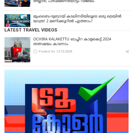
തയ്യാർ; പരീക്ഷണയോട്ടം വിജയം
മുംബൈ-ദുബായ് കടലിനടിയിലൂടെ ഒരു ട്രെയിൻ
യാത്ര! 2 മണിക്കൂറിൽ എത്താം?
LATEST TRAVEL VIDEOS
OCHIRA KALAKETTU ഓച്ചിറ കാളകെട്ട് 2024
തത്സമയം കാണാം
Posted On 12-10-2024