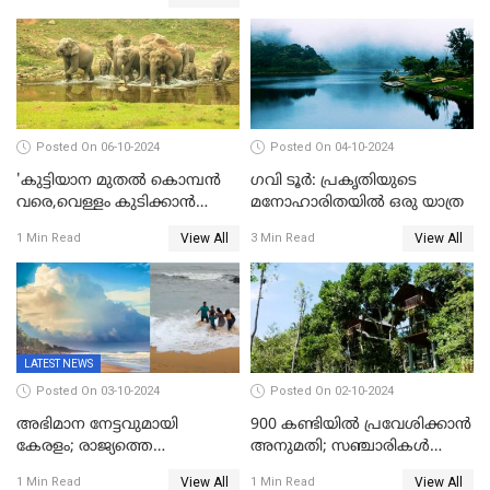
Posted On 06-10-2024
Posted On 04-10-2024
'കുട്ടിയാന മുതല്‍ കൊമ്പന്‍
ഗവി ടൂർ: പ്രകൃതിയുടെ
വരെ,വെള്ളം കുടിക്കാന്‍
മനോഹാരിതയിൽ ഒരു യാത്ര
കൂട്ടമായി കാട്ടാനകള്‍';
View All
View All
1 Min Read
3 Min Read
ആനക്കുളത്തെ
ആനക്കാഴ്ചകള്‍
LATEST NEWS
Posted On 03-10-2024
Posted On 02-10-2024
അഭിമാന നേട്ടവുമായി
900 കണ്ടിയിൽ പ്രവേശിക്കാൻ
കേരളം; രാജ്യത്തെ
അനുമതി; സഞ്ചാരികൾ
ബീച്ചുകളില്‍ ഏറ്റവും കുറവ്
അറിഞ്ഞിരിക്കേണ്ട
View All
View All
1 Min Read
1 Min Read