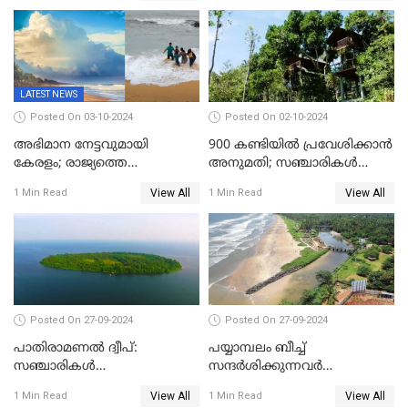
ആനക്കാഴ്ചകള്‍
LATEST NEWS
Posted On 03-10-2024
Posted On 02-10-2024
അഭിമാന നേട്ടവുമായി
900 കണ്ടിയിൽ പ്രവേശിക്കാൻ
കേരളം; രാജ്യത്തെ
അനുമതി; സഞ്ചാരികൾ
ബീച്ചുകളില്‍ ഏറ്റവും കുറവ്
അറിഞ്ഞിരിക്കേണ്ട
View All
View All
1 Min Read
1 Min Read
മലിന ജലം കേരളത്തില്‍;
കാര്യങ്ങൾ
തീരദേശ ജല ഗുണനിലവാര
സൂചികയില്‍ ഒന്നാമത്
Posted On 27-09-2024
Posted On 27-09-2024
പാതിരാമണൽ ദ്വീപ്:
പയ്യാമ്പലം ബീച്ച്
സഞ്ചാരികൾ
സന്ദർശിക്കുന്നവർ
അറിഞ്ഞിരിക്കേണ്ട 10
അറിഞ്ഞിരിക്കേണ്ട 10
View All
View All
1 Min Read
1 Min Read
കാര്യങ്ങൾ
കാര്യങ്ങൾ