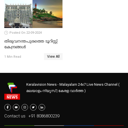
Posted On 22-09-2024
തിരുവനന്തപുരത്തെ ടൂറിസ്റ്റ്
കേന്ദ്രങ്ങൾ
View All
1 Min Read
Keralavision News - Malayalam 24x7 Live News Channel (
മലയാളം ന്യൂസ് | കേരള വാർത്ത )
Contact us
+91 8086800239