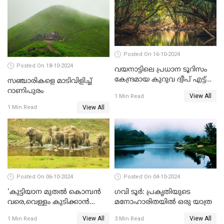
Posted On 16-10-2024
Posted On 18-10-2024
വയനാട്ടിലെ പ്രധാന ടൂറിസം
കേന്ദ്രമായ കുറുവ ദ്വീപ് എട്ട്
സഞ്ചാരികളെ മാടിവിളിച്ച്
മാസങ്ങള്‍ക്ക് ശേഷം വീണ്ടും
റാണിപുരം
View All
1 Min Read
തുറന്നു
View All
1 Min Read
Posted On 06-10-2024
Posted On 04-10-2024
'കുട്ടിയാന മുതല്‍ കൊമ്പന്‍
ഗവി ടൂർ: പ്രകൃതിയുടെ
വരെ,വെള്ളം കുടിക്കാന്‍
മനോഹാരിതയിൽ ഒരു യാത്ര
കൂട്ടമായി കാട്ടാനകള്‍';
View All
View All
1 Min Read
3 Min Read
ആനക്കുളത്തെ