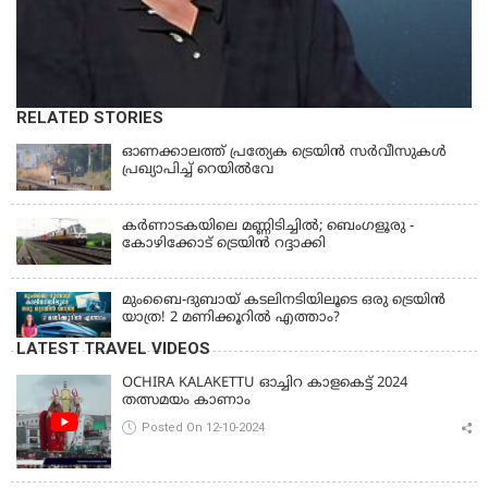
RELATED STORIES
ഓണക്കാലത്ത് പ്രത്യേക ട്രെയിൻ സര്‍വീസുകള്‍
പ്രഖ്യാപിച്ച് റെയില്‍വേ
കര്‍ണാടകയിലെ മണ്ണിടിച്ചില്‍; ബെംഗളൂരു -
കോഴിക്കോട് ട്രെയിൻ റദ്ദാക്കി
മുംബൈ-ദുബായ് കടലിനടിയിലൂടെ ഒരു ട്രെയിൻ
യാത്ര! 2 മണിക്കൂറിൽ എത്താം?
LATEST TRAVEL VIDEOS
OCHIRA KALAKETTU ഓച്ചിറ കാളകെട്ട് 2024
തത്സമയം കാണാം
Posted On 12-10-2024