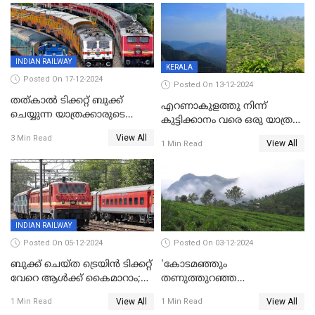
സ്‌പെഷ്യല്‍ ട്രിപ്പുകള്‍
മൂന്നാർ
INDIAN RAILWAY
KERALA
Posted On 17-12-2024
Posted On 13-12-2024
തത്കാൽ ടിക്കറ്റ് ബുക്ക്
എറണാകുളത്തു നിന്ന്
ചെയ്യുന്ന യാത്രക്കാരുടെ
കുട്ടിക്കാനം വരെ ഒരു യാത്ര
ശ്രദ്ധയ്ക്ക്
പോയാലോ?
View All
3 Min Read
View All
1 Min Read
INDIAN RAILWAY
Posted On 05-12-2024
Posted On 03-12-2024
ബുക്ക് ചെയ്ത ട്രെയിൻ ടിക്കറ്റ്
'കോടമഞ്ഞും
വേറെ ആൾക്ക് കൈമാറാം;
തണുത്തുറഞ്ഞ
പുതിയ മാറ്റങ്ങളുമായി
പ്രഭാതങ്ങളും';സഞ്ചാരികളെ
View All
View All
1 Min Read
1 Min Read
റെയിൽവെ
മാടിവിളിച്ച് ഊട്ടി