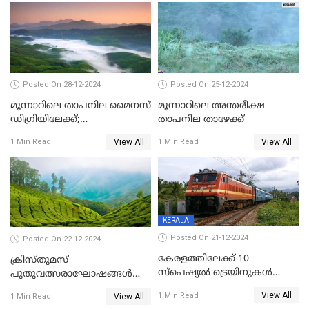
Posted On 28-12-2024
Posted On 25-12-2024
മൂന്നാറിലെ താപനില മൈനസ്
മൂന്നാറിലെ അന്തരീക്ഷ
ഡിഗ്രിയിലേക്ക്;
താപനില താഴേക്ക്
വിനോദസഞ്ചാരികളുടെ
View All
View All
1 Min Read
1 Min Read
എണ്ണം വര്‍ധിച്ചു
KERALA
Posted On 21-12-2024
Posted On 22-12-2024
കേരളത്തിലേക്ക് 10
ക്രിസ്തുമസ്
സ്‌പെഷ്യല്‍ ട്രെയിനുകള്‍
പുതുവത്സരാഘോഷങ്ങൾ
കൂടി; ശബരിമല
മുമ്പിൽ കണ്ട് സഞ്ചാരികളെ
View All
1 Min Read
View All
1 Min Read
തീര്‍ഥാടകര്‍ക്കായി 416
വരവേൽക്കാനൊരുങ്ങി