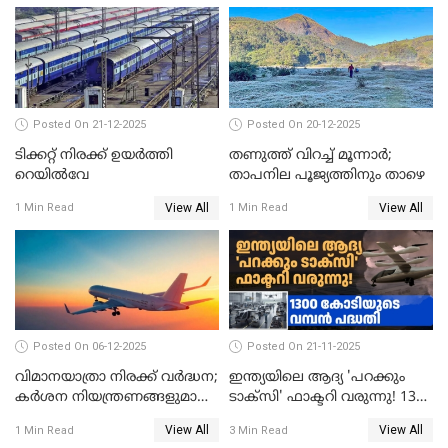
Posted On 21-12-2025
Posted On 20-12-2025
ടിക്കറ്റ് നിരക്ക് ഉയർത്തി
തണുത്ത് വിറച്ച് മൂന്നാർ;
റെയില്‍വേ
താപനില പൂജ്യത്തിനും താഴെ
View All
View All
1 Min Read
1 Min Read
Posted On 06-12-2025
Posted On 21-11-2025
വിമാനയാത്രാ നിരക്ക് വർദ്ധന;
ഇന്ത്യയിലെ ആദ്യ 'പറക്കും
കർശന നിയന്ത്രണങ്ങളുമായി
ടാക്സി' ഫാക്ടറി വരുന്നു! 1300
വ്യോമയാന മന്ത്രാലയം
കോടിയുടെ വമ്പൻ പദ്ധതി
View All
View All
1 Min Read
3 Min Read