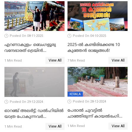
Posted On 08-11-2025
Posted On 04-10-2025
എറണാകുളം- ബെംഗളൂരു
2025-ൽ കണ്ടിരിക്കേണ്ട 10
വന്ദേഭാരത് ട്രെയിന്‍
കുഞ്ഞൻ രാജ്യങ്ങൾ!
സര്‍വ്വീസിന് തുടക്കം
View All
View All
1 Min Read
7 Min Read
KERALA
Posted On 28-12-2024
Posted On 29-12-2024
പേരാൽ ചുവട്ടിൽ
ഓറഞ്ച് അലര്‍ട്ട്; ഡല്‍ഹിയില്‍
ചാഞ്ഞിരുന്ന് കായൽഭംഗി
യാത്ര പോകുന്നവര്‍
ആസ്വദിക്കാം, നാന്തിരിക്കൽ
ശ്രദ്ധിക്കുക
View All
1 Min Read
View All
1 Min Read
കടവ് 31 ന് തുറക്കും