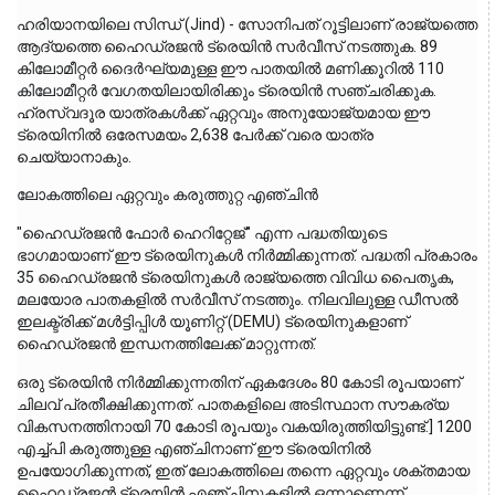
ഹരിയാനയിലെ സിന്ധ് (Jind) - സോനിപത് റൂട്ടിലാണ് രാജ്യത്തെ 
ആദ്യത്തെ ഹൈഡ്രജൻ ട്രെയിൻ സർവീസ് നടത്തുക. 89 
കിലോമീറ്റർ ദൈർഘ്യമുള്ള ഈ പാതയിൽ മണിക്കൂറിൽ 110 
കിലോമീറ്റർ വേഗതയിലായിരിക്കും ട്രെയിൻ സഞ്ചരിക്കുക. 
ഹ്രസ്വദൂര യാത്രകൾക്ക് ഏറ്റവും അനുയോജ്യമായ ഈ 
ട്രെയിനിൽ ഒരേസമയം 2,638 പേർക്ക് വരെ യാത്ര 
ചെയ്യാനാകും.
ലോകത്തിലെ ഏറ്റവും കരുത്തുറ്റ എഞ്ചിൻ
"ഹൈഡ്രജൻ ഫോർ ഹെറിറ്റേജ്" എന്ന പദ്ധതിയുടെ 
ഭാഗമായാണ് ഈ ട്രെയിനുകൾ നിർമ്മിക്കുന്നത്. പദ്ധതി പ്രകാരം 
35 ഹൈഡ്രജൻ ട്രെയിനുകൾ രാജ്യത്തെ വിവിധ പൈതൃക, 
മലയോര പാതകളിൽ സർവീസ് നടത്തും. നിലവിലുള്ള ഡീസൽ 
ഇലക്ട്രിക്ക് മൾട്ടിപ്പിൾ യൂണിറ്റ് (DEMU) ട്രെയിനുകളാണ് 
ഹൈഡ്രജൻ ഇന്ധനത്തിലേക്ക് മാറ്റുന്നത്.
ഒരു ട്രെയിൻ നിർമ്മിക്കുന്നതിന് ഏകദേശം 80 കോടി രൂപയാണ് 
ചിലവ് പ്രതീക്ഷിക്കുന്നത്. പാതകളിലെ അടിസ്ഥാന സൗകര്യ 
വികസനത്തിനായി 70 കോടി രൂപയും വകയിരുത്തിയിട്ടുണ്ട്.] 1200 
എച്ച്പി കരുത്തുള്ള എഞ്ചിനാണ് ഈ ട്രെയിനിൽ 
ഉപയോഗിക്കുന്നത്, ഇത് ലോകത്തിലെ തന്നെ ഏറ്റവും ശക്തമായ 
ഹൈഡ്രജൻ ട്രെയിൻ എഞ്ചിനുകളിൽ ഒന്നാണെന്ന് 