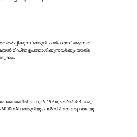
വതരിപ്പിക്കുന്ന 'ബാറ്ററി പവർഹൗസ്' ആണിത്. 
്യൽ മീഡിയ ഉപയോഗിക്കുന്നവർക്കും യാത്ര 
ക്കാം.
ഫോണാണിത്. വെറും 9,499 രൂപയ്ക്ക് 6GB റാമും 
ും 6000mAh ബാറ്ററിയും പൾസ് 2-നെ ഒരു വാല്യൂ 