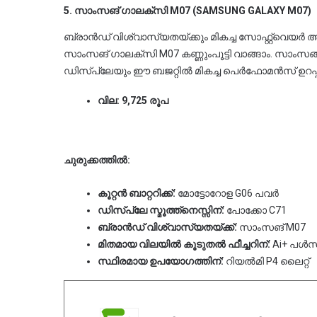
5. സാംസങ് ഗാലക്‌സി M07 (SAMSUNG GALAXY M07)
ബ്രാൻഡ് വിശ്വാസ്യതയ്ക്കും മികച്ച സോഫ്റ്റ്‌വെയർ അനുഭവത്തിനും മുൻഗണന നൽകുന്നവർക്ക് 
സാംസങ് ഗാലക്‌സി M07 കണ്ണുംപൂട്ടി വാങ്ങാം. സാംസങ്ങിന്റെ തനതായ 'One UI' ഇന്റർഫേസും 90Hz 
ഡിസ്‌പ്ലേയും ഈ ബജറ്റിൽ മികച്ച പെർഫോമൻസ് ഉറപ
വില: 9,725 രൂപ
ചുരുക്കത്തിൽ:
കൂറ്റൻ ബാറ്ററിക്ക്:
 മോട്ടോറോള G06 പവർ
ഡിസ്‌പ്ലേ സ്മൂത്ത്‌നെസ്സിന്:
 പോക്കോ C71
ബ്രാൻഡ് വിശ്വാസ്യതയ്ക്ക്:
 സാംസങ് M07
മിതമായ വിലയിൽ കൂടുതൽ ഫീച്ചറിന്:
 Ai+ പൾസ
സ്ഥിരമായ ഉപയോഗത്തിന്:
 റിയൽമി P4 ലൈറ്റ്