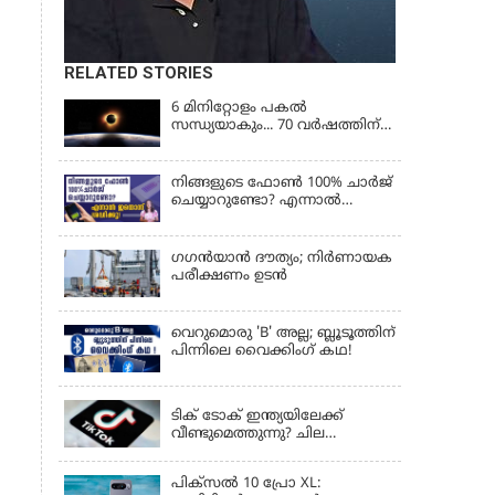
RELATED STORIES
6 മിനിറ്റോളം പകൽ
സന്ധ്യയാകും... 70 വർഷത്തിന്
ശേഷം നടക്കുന്ന സൂര്യഗ്രഹണം
നിങ്ങളുടെ ഫോൺ 100% ചാർജ്
ചെയ്യാറുണ്ടോ? എന്നാൽ
ഇതൊന്ന് ശ്രദ്ധിക്കൂ!
ഗഗന്‍യാന്‍ ദൗത്യം; നിര്‍ണായക
പരീക്ഷണം ഉടന്‍
വെറുമൊരു 'B' അല്ല; ബ്ലൂടൂത്തിന്
പിന്നിലെ വൈക്കിംഗ് കഥ!
LATEST NEWS
ടിക് ടോക് ഇന്ത്യയിലേക്ക്
വീണ്ടുമെത്തുന്നു? ചില
ഉപയോക്താക്കൾക്ക്
വെബ്സൈറ്റ് ലഭ്യമായിത്തുടങ്ങി
പിക്സൽ 10 പ്രോ XL: