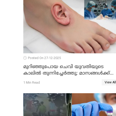
Posted On 27-12-2025
മുറിഞ്ഞുപോയ ചെവി യുവതിയുടെ
കാലിൽ തുന്നിച്ചേർത്തു; മാസങ്ങൾക്ക്
ശേഷം യഥാസ്ഥാനത്ത് തുന്നിച്ചേർത്തു
1 Min Read
View All
ചൈനീസ് ഡോക്ടർ