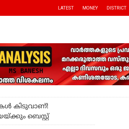
LATEST
MONEY
DISTRICT
കൾ കിടുവാണ്!
ക്കും ബെസ്റ്റ്