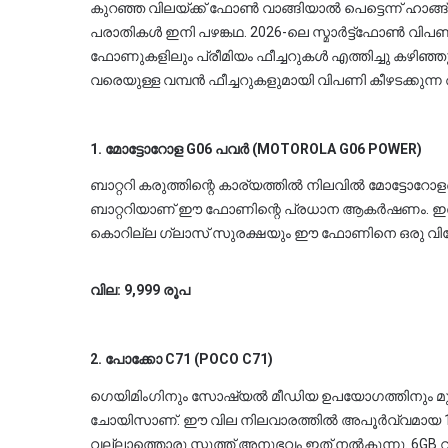
കുറഞ്ഞ വിലയ്ക്ക് ഫോൺ വാങ്ങിയാൽ പെട്ടെന്ന് ഹാങ്ങ്
പരാതികൾ ഇനി പഴങ്കഥ. 2026-ലെ സ്മാർട്ട്ഫോൺ വിപണ
ഫോണുകളിലും പ്രീമിയം ഫീച്ചറുകൾ എത്തിച്ചു കഴിഞ്ഞു. 120Hz ഡിസ്‌പ്ലേ മുത
വരെയുള്ള വമ്പൻ ഫീച്ചറുകളുമായി വിപണി കീഴടക്കുന്
1. മോട്ടോറോള G06 പവർ (MOTOROLA G06 POWER)
ബാറ്ററി കരുത്തിന്റെ കാര്യത്തിൽ നിലവിൽ മോട്ടോറോളയ
ബാറ്ററിയാണ് ഈ ഫോണിന്റെ പ്രധാന ആകർഷണം. ഇതിനുപുറമെ ഡോൾബ
കൊറില്ല ഗ്ലാസ് സുരക്ഷയും ഈ ഫോണിനെ ഒരു വിനോദ കേ
വില: 9,999 രൂപ
2. പോക്കോ C71 (POCO C71)
ഗെയിമിംഗിനും സോഷ്യൽ മീഡിയ ഉപയോഗത്തിനും മുൻ
ചോയിസാണ്. ഈ വില നിലവാരത്തിൽ അപൂർവ്വമായ 120Hz ഡിസ്‌പ്ലേയാണ്
വല്ലാത്തൊരു സ്മൂത്ത് അനുഭവം ഇത് നൽകുന്നു. 6GB റാം