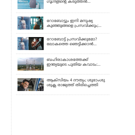
ഗൂഗിളിന്റെ കരുത്തൻ
പുറത്തിറങ്ങി
LATEST NEWS
റോബോട്ടും ഇനി മനുഷ്യ
കുഞ്ഞുങ്ങളെ പ്രസവിക്കും;
ലോക റോബോട്ട്
കോണ്‍ഫറന്‍സില്‍
റോബോട്ട് പ്രസവിക്കുമോ?
പ്രഖ്യാപനവുമായി കൈവ
ലോകത്തെ ഞെട്ടിക്കാൻ
ടെക്നോളജി
ചൈനയുടെ 'പ്രഗ്നൻസി
റോബോട്ട്'!
ബഹിരാകാശത്തേക്ക്
ഇന്ത്യയുടെ പുതിയ കവാടം:
ശ്രീഹരിക്കോട്ടയിൽ
ഒരുങ്ങുന്നതെന്ത്?
ആക്‌സിയം 4 ദൗത്യം; ശുഭാംശു
ശുക്ല രാജ്യത്ത് തിരിച്ചെത്തി