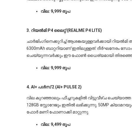
വില: 9,999 രൂപ
3. റിയൽമി P4 ലൈറ്റ് (REALME P4 LITE)
ചാർജിംഗിനെക്കുറിച്ച് ആശങ്കയുള്ളവർക്കായി റിയൽമി അ
6300mAh ബാറ്ററിയാണ് ഇതിലുള്ളത്. ദീർഘനേരം സോഷ
ചെയ്യുന്നവർക്കും ഈ ഫോൺ ധൈര്യമായി തിരഞ്ഞെടു
വില: 9,999 രൂപ
4. AI+ പൾസ് 2 (AI+ PULSE 2)
വില കുറഞ്ഞാലും ഫീച്ചറുകളിൽ വിട്ടുവീഴ്ച ചെയ്യാത്ത 
128GB സ്റ്റോറേജും ഇതിൽ ലഭിക്കുന്നു. 50MP ക്യാമറയ
ഫോർ മണി ഫോണാക്കി മാറ്റുന്നു.
വില: 9,499 രൂപ